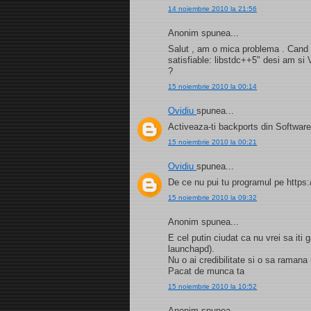
14 noiembrie 2010 la 21:56
Anonim spunea...
Salut , am o mica problema . Cand i
satisfiable: libstdc++5" desi am si
?
15 noiembrie 2010 la 00:14
Ovidiu
spunea...
Activeaza-ti backports din Software
15 noiembrie 2010 la 00:21
Ovidiu
spunea...
De ce nu pui tu programul pe https:
15 noiembrie 2010 la 09:32
Anonim spunea...
E cel putin ciudat ca nu vrei sa iti
launchapd).
Nu o ai credibilitate si o sa ramana
Pacat de munca ta
15 noiembrie 2010 la 10:52
Anonim spunea...