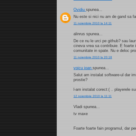
Ovidiu
spunea...
Nu este si nici nu am de gand sa f
11 noiembrie 2010 la 14:11
alinrus spunea...
De ce nu le urci pe github? sau laun
cineva vrea sa contribuie. E foarte 
comunitate in spate. Nu e deloc prof
11 noiembrie 2010 la 20:18
voicu ioan
spunea...
Salut am instalat software-ul dar 
prostie?
l-am instalat corect:( .. playerele sun
12 noiembrie 2010 la 11:11
Vladi spunea...
tv maxe
Foarte foarte fain programul, dar pe