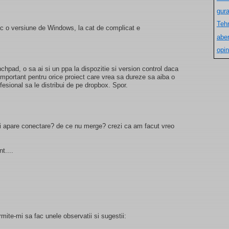
gur
Teh
ac o versiune de Windows, la cat de complicat e
aber
opin
chpad, o sa ai si un ppa la dispozitie si version control daca
important pentru orice proiect care vrea sa dureze sa aiba o
esional sa le distribui de pe dropbox. Spor.
imi apare conectare? de ce nu merge? crezi ca am facut vreo
t....
rmite-mi sa fac unele observatii si sugestii: