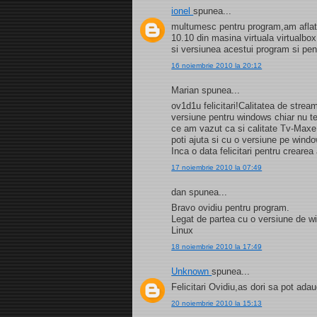
ionel
spunea...
multumesc pentru program,am aflat s
10.10 din masina virtuala virtualb
si versiunea acestui program si pe
16 noiembrie 2010 la 20:12
Marian spunea...
ov1d1u felicitari!Calitatea de strea
versiune pentru windows chiar nu t
ce am vazut ca si calitate Tv-Maxe
poti ajuta si cu o versiune pe wind
Inca o data felicitari pentru creare
17 noiembrie 2010 la 07:49
dan spunea...
Bravo ovidiu pentru program.
Legat de partea cu o versiune de 
Linux
18 noiembrie 2010 la 17:49
Unknown
spunea...
Felicitari Ovidiu,as dori sa pot a
20 noiembrie 2010 la 15:13