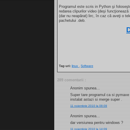
Programul este scris in Python şi foloseş
redarea clipurilor video (deşi funcţionează 
(dar nu neapărat) lirc, în caz că aveţi o 
pachetului .deb.
Tag-uri:
linux
,
Software
289 comentarii :
Anonim spunea...
Super tare programul ca si pymaxe m
instalat astazi si merge super .
11 noiembrie 2010 la 08:09
Anonim spunea...
dar versiunea pentru windows ?
11 noiembrie 2010 la 14:09