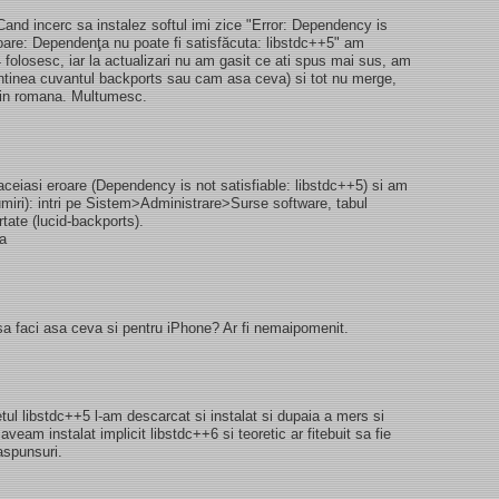
and incerc sa instalez softul imi zice "Error: Dependency is
roare: Dependenţa nu poate fi satisfăcuta: libstdc++5" am
04 folosesc, iar la actualizari nu am gasit ce ati spus mai sus, am
ontinea cuvantul backports sau cam asa ceva) si tot nu merge,
 in romana. Multumesc.
ceiasi eroare (Dependency is not satisfiable: libstdc++5) si am
umiri): intri pe Sistem>Administrare>Surse software, tabul
rtate (lucid-backports).
sa
sa faci asa ceva si pentru iPhone? Ar fi nemaipomenit.
l libstdc++5 l-am descarcat si instalat si dupaia a mers si
aveam instalat implicit libstdc++6 si teoretic ar fitebuit sa fie
aspunsuri.