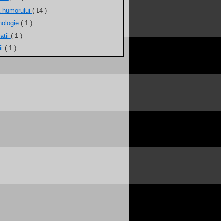
a humorului
( 14 )
nologie
( 1 )
atii
( 1 )
ii
( 1 )