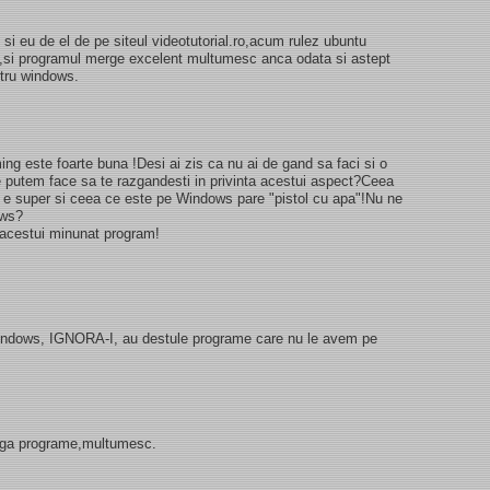
i eu de el de pe siteul videotutorial.ro,acum rulez ubuntu
ox,si programul merge excelent multumesc anca odata si astept
ntru windows.
ming este foarte buna !Desi ai zis ca nu ai de gand sa faci si o
e putem face sa te razgandesti in privinta acestui aspect?Ceea
 e super si ceea ce este pe Windows pare "pistol cu apa"!Nu ne
ows?
a acestui minunat program!
windows, IGNORA-I, au destule programe care nu le avem pe
dauga programe,multumesc.