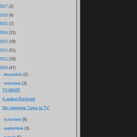
2017
(2)
2016
(6)
2015
(7)
2014
(31)
2013
(18)
2012
(51)
2011
(18)
2010
(47)
►
decembrie
(2)
▼
noiembrie
(3)
TV-MAXE
A apărut Rockmelt
Din categoria "Linux la TV"
►
octombrie
(8)
►
septembrie
(3)