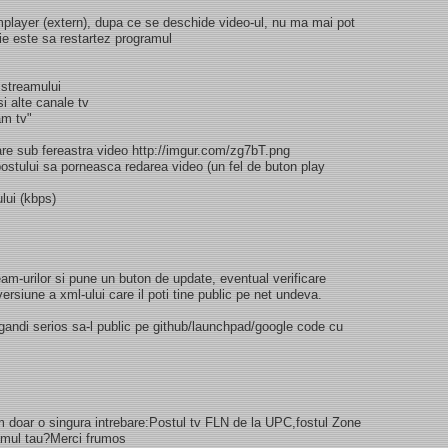
player (extern), dupa ce se deschide video-ul, nu ma mai pot
tie este sa restartez programul
 streamului
i alte canale tv
am tv"
are sub fereastra video http://imgur.com/zg7bT.png
ostului sa porneasca redarea video (un fel de buton play
ului (kbps)
m-urilor si pune un buton de update, eventual verificare
ersiune a xml-ului care il poti tine public pe net undeva.
ndi serios sa-l public pe github/launchpad/google code cu
m doar o singura intrebare:Postul tv FLN de la UPC,fostul Zone
ramul tau?Merci frumos