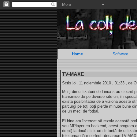
Home
Software
TV-MAXE
Scris joi, 11 noiembrie 2010 , 01:33 , de O
Mulţi din utilizatorii de Linux s-au ciocnit
transmise de pe diverse site-uri, în specia
există posibilitatea de a viziona aceste str
parcurgi pe toţi poţi pierde minute bune di
de un meci de fotbal.
Ei bine am încercat să rezolv această p
sau MPlayer ca backend, acest program ad
drept) la două click-uri distanţă de utilizat
telecomandă e perfect, deoarece TV-MAXE p