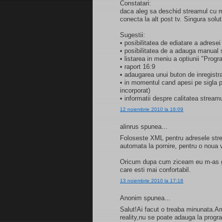
Constatari:
daca aleg sa deschid streamul cu m
conecta la alt post tv. Singura solu
Sugestii:
• posibilitatea de ediatare a adresei
• posibilitatea de a adauga manual s
• listarea in meniu a optiunii "Progr
• raport 16:9
• adaugarea unui buton de inregistr
• in momentul cand apesi pe sigla p
incorporat)
• informatii despre calitatea stream
12 noiembrie 2010 la 16:09
alinrus spunea...
Foloseste XML pentru adresele strea
automata la pornire, pentru o noua v
Oricum dupa cum ziceam eu m-as ga
care esti mai confortabil.
13 noiembrie 2010 la 17:18
Anonim spunea...
Salut!Ai facut o treaba minunata.A
reality,nu se poate adauga la prog