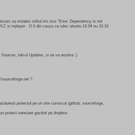
ncerc sa instalez softul imi zice "Error: Dependency is not
 VLC si mplayer . O fi din cauza ca rulez ubuntu 10.04 nu 10.10
 Sources, tab-ul Updates, si se va rezolva :)
//sourceforge.net ?
 gazduiesti proiectul pe un site cunoscut (github, sourceforge,
 un proiect oarecare gazduit pe dropbox.