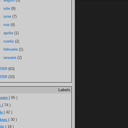
►
august
(5)
►
iulie
(9)
►
iunie
(7)
►
mai
(4)
►
aprilie
(1)
►
martie
(2)
►
februarie
(1)
►
ianuarie
(2)
2009
(63)
2008
(10)
Labels
tware
( 85 )
ux
( 74 )
ele
( 42 )
dows
( 30 )
ile
( 19 )