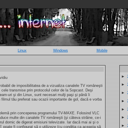
Linux
Windows
Mobile
►
vidiu
►
 probabil de imposibilitatea de a vizualiza canalele TV româneşti
l cele transmise prin protocolul celor de la Sopcast. Deşi
►
eam-uri şi din Linux, sunt necesari mulţi paşi şi până îi
n filmul tău preferat sau ocazii importante de gol, dacă e vorba
►
►
roblemă prin conceperea programului TV-MAXE. Folosind VLC
►
uce multe din canalele TV româneşti (şi câteva străine, ce-i
orul dornic de digerat emisiuni televizate. Iar dacă mai ai şi o
►
oate fi configurat să o utilizeze (cu condiţia ca aceasta să