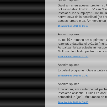
Salut am si eu aceeasi problema . C
not satisfiable: libstdc++5" sau "E
instalat si vlc si mplayer . Tot 10.
actvat ceva de la actualizari (ce c
aceeasi eroare o da. Am versiunea
15 noiembrie 2010 la 16:13
Anonim spunea...
eu tot 10.4 romana am si primeam a
rezolvat-o datorita lui ov1d1u (mult
Actualizari bifezi actualizari nesupo
Multumiri lui Ovidiu pentru munca 
15 noiembrie 2010 la 21:45
Anonim spunea...
Excelent programul. Oare ai putea 
15 noiembrie 2010 la 21:50
Anonim spunea...
E ok acum, am cautat pe net pachetu
instalarea aplicatiei. Curios ca doar 
compatibil in "jos". Multumesc de r
16 noiembrie 2010 la 09:46