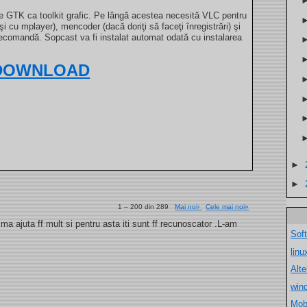
te GTK ca toolkit grafic. Pe lângă acestea necesită VLC pentru
şi cu mplayer), mencoder (dacă doriţi să faceţi înregistrări) şi
telecomandă. Sopcast va fi instalat automat odată cu instalarea
DOWNLOAD
►
►
1 – 200 din 289
Mai noi›
Cele mai noi»
a ajuta ff mult si pentru asta iti sunt ff recunoscator .L-am
Sof
lin
Alt
win
Mob