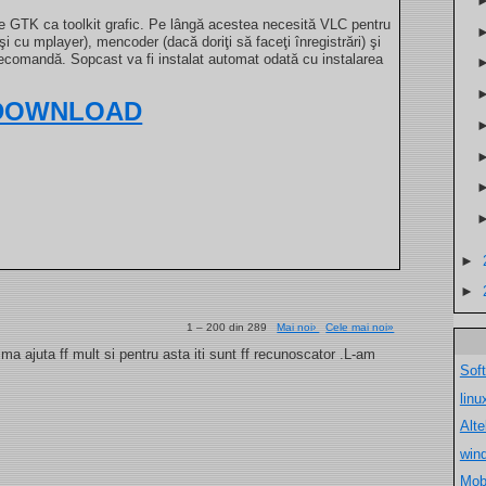
te GTK ca toolkit grafic. Pe lângă acestea necesită VLC pentru
şi cu mplayer), mencoder (dacă doriţi să faceţi înregistrări) şi
telecomandă. Sopcast va fi instalat automat odată cu instalarea
DOWNLOAD
►
►
1 – 200 din 289
Mai noi›
Cele mai noi»
a ajuta ff mult si pentru asta iti sunt ff recunoscator .L-am
Sof
lin
Alt
win
Mob