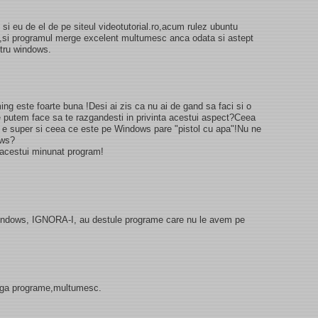
i eu de el de pe siteul videotutorial.ro,acum rulez ubuntu
ox,si programul merge excelent multumesc anca odata si astept
ntru windows.
ming este foarte buna !Desi ai zis ca nu ai de gand sa faci si o
e putem face sa te razgandesti in privinta acestui aspect?Ceea
 e super si ceea ce este pe Windows pare "pistol cu apa"!Nu ne
ows?
a acestui minunat program!
windows, IGNORA-I, au destule programe care nu le avem pe
dauga programe,multumesc.