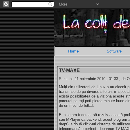
Home
Software
TV-MAXE
Scris joi, 11 noiembrie 2010 , 01:33 , de O
Mulţi din utilizatorii de Linux s-au ciocnit
transmise de pe diverse site-uri, în specia
există posibilitatea de a viziona aceste str
parcurgi pe toţi poţi pierde minute bune di
de un meci de fotbal.
Ei bine am încercat să rezolv această p
sau MPlayer ca backend, acest program ad
drept) la două click-uri distanţă de utilizat
telecomandă e perfect, deoarece TV-MAXE p