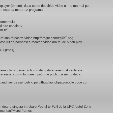
player (extern), dupa ce se deschide video-ul, nu ma mai pot
tie este sa restartez programul
 streamului
i alte canale tv
am tv"
are sub fereastra video http://imgur.com/zg7bT.png
ostului sa porneasca redarea video (un fel de buton play
ului (kbps)
m-urilor si pune un buton de update, eventual verificare
ersiune a xml-ului care il poti tine public pe net undeva.
ndi serios sa-l public pe github/launchpad/google code cu
m doar o singura intrebare:Postul tv FLN de la UPC,fostul Zone
ramul tau?Merci frumos