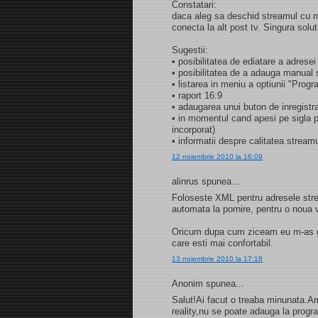
Constatari:
daca aleg sa deschid streamul cu m
conecta la alt post tv. Singura solu
Sugestii:
• posibilitatea de ediatare a adresei
• posibilitatea de a adauga manual s
• listarea in meniu a optiunii "Progr
• raport 16:9
• adaugarea unui buton de inregistr
• in momentul cand apesi pe sigla p
incorporat)
• informatii despre calitatea stream
12 noiembrie 2010 la 16:09
alinrus spunea...
Foloseste XML pentru adresele strea
automata la pornire, pentru o noua v
Oricum dupa cum ziceam eu m-as ga
care esti mai confortabil.
13 noiembrie 2010 la 17:18
Anonim spunea...
Salut!Ai facut o treaba minunata.A
reality,nu se poate adauga la prog