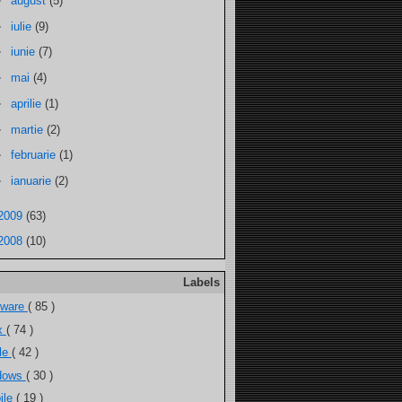
►
august
(5)
►
iulie
(9)
►
iunie
(7)
►
mai
(4)
►
aprilie
(1)
►
martie
(2)
►
februarie
(1)
►
ianuarie
(2)
2009
(63)
2008
(10)
Labels
tware
( 85 )
ux
( 74 )
ele
( 42 )
dows
( 30 )
ile
( 19 )