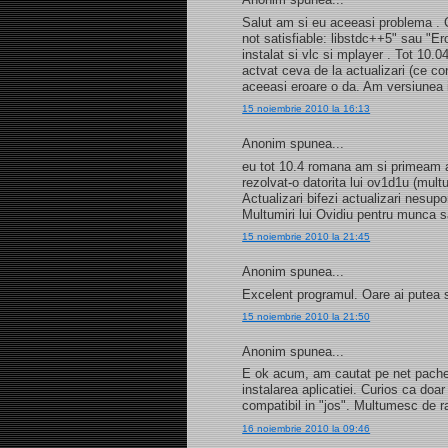
Salut am si eu aceeasi problema . C
not satisfiable: libstdc++5" sau "E
instalat si vlc si mplayer . Tot 10.
actvat ceva de la actualizari (ce c
aceeasi eroare o da. Am versiunea
15 noiembrie 2010 la 16:13
Anonim spunea...
eu tot 10.4 romana am si primeam a
rezolvat-o datorita lui ov1d1u (mult
Actualizari bifezi actualizari nesupo
Multumiri lui Ovidiu pentru munca 
15 noiembrie 2010 la 21:45
Anonim spunea...
Excelent programul. Oare ai putea 
15 noiembrie 2010 la 21:50
Anonim spunea...
E ok acum, am cautat pe net pachetu
instalarea aplicatiei. Curios ca doar 
compatibil in "jos". Multumesc de r
16 noiembrie 2010 la 09:46