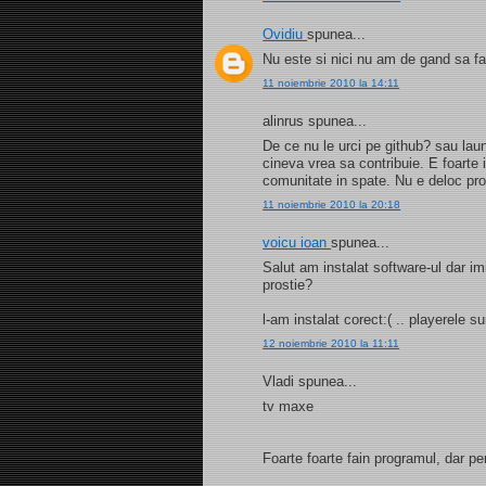
Ovidiu
spunea...
Nu este si nici nu am de gand sa f
11 noiembrie 2010 la 14:11
alinrus spunea...
De ce nu le urci pe github? sau laun
cineva vrea sa contribuie. E foarte 
comunitate in spate. Nu e deloc prof
11 noiembrie 2010 la 20:18
voicu ioan
spunea...
Salut am instalat software-ul dar 
prostie?
l-am instalat corect:( .. playerele sun
12 noiembrie 2010 la 11:11
Vladi spunea...
tv maxe
Foarte foarte fain programul, dar pe