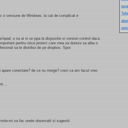
gur
Teh
ac o versiune de Windows, la cat de complicat e
aber
opin
chpad, o sa ai si un ppa la dispozitie si version control daca
important pentru orice proiect care vrea sa dureze sa aiba o
esional sa le distribui de pe dropbox. Spor.
imi apare conectare? de ce nu merge? crezi ca am facut vreo
t....
rmite-mi sa fac unele observatii si sugestii: