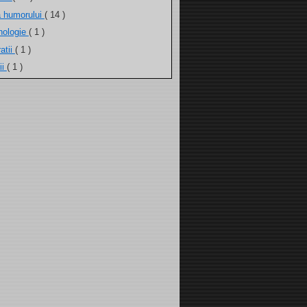
a humorului
( 14 )
nologie
( 1 )
atii
( 1 )
ii
( 1 )