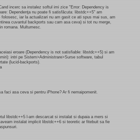
and incerc sa instalez softul imi zice "Error: Dependency is
roare: Dependenţa nu poate fi satisfăcuta: libstdc++5" am
04 folosesc, iar la actualizari nu am gasit ce ati spus mai sus, am
ontinea cuvantul backports sau cam asa ceva) si tot nu merge,
 in romana. Multumesc.
ceiasi eroare (Dependency is not satisfiable: libstdc++5) si am
umiri): intri pe Sistem>Administrare>Surse software, tabul
rtate (lucid-backports).
sa
sa faci asa ceva si pentru iPhone? Ar fi nemaipomenit.
l libstdc++5 l-am descarcat si instalat si dupaia a mers si
aveam instalat implicit libstdc++6 si teoretic ar fitebuit sa fie
aspunsuri.