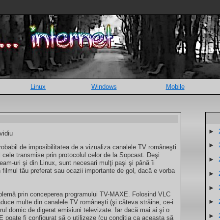
Linux
Windows
Mobile
►
vidiu
►
 probabil de imposibilitatea de a vizualiza canalele TV româneşti
l cele transmise prin protocolul celor de la Sopcast. Deşi
►
eam-uri şi din Linux, sunt necesari mulţi paşi şi până îi
n filmul tău preferat sau ocazii importante de gol, dacă e vorba
►
►
roblemă prin conceperea programului TV-MAXE. Folosind VLC
►
uce multe din canalele TV româneşti (şi câteva străine, ce-i
orul dornic de digerat emisiuni televizate. Iar dacă mai ai şi o
►
oate fi configurat să o utilizeze (cu condiţia ca aceasta să