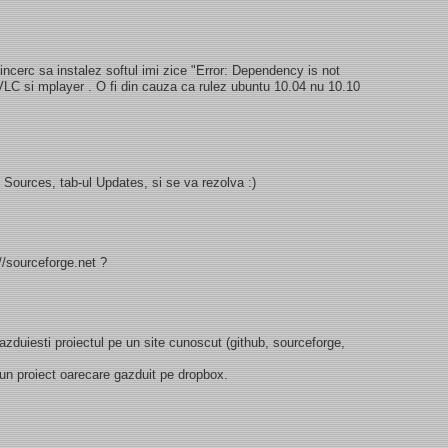
ncerc sa instalez softul imi zice "Error: Dependency is not
 VLC si mplayer . O fi din cauza ca rulez ubuntu 10.04 nu 10.10
 Sources, tab-ul Updates, si se va rezolva :)
//sourceforge.net ?
 gazduiesti proiectul pe un site cunoscut (github, sourceforge,
 un proiect oarecare gazduit pe dropbox.