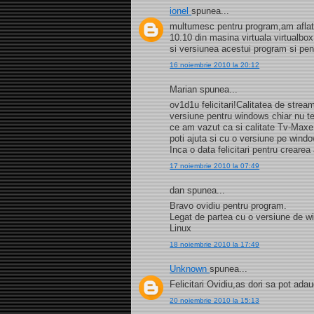
ionel
spunea...
multumesc pentru program,am aflat s
10.10 din masina virtuala virtualb
si versiunea acestui program si pe
16 noiembrie 2010 la 20:12
Marian spunea...
ov1d1u felicitari!Calitatea de strea
versiune pentru windows chiar nu t
ce am vazut ca si calitate Tv-Maxe
poti ajuta si cu o versiune pe wind
Inca o data felicitari pentru creare
17 noiembrie 2010 la 07:49
dan spunea...
Bravo ovidiu pentru program.
Legat de partea cu o versiune de 
Linux
18 noiembrie 2010 la 17:49
Unknown
spunea...
Felicitari Ovidiu,as dori sa pot a
20 noiembrie 2010 la 15:13