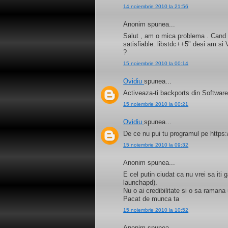
14 noiembrie 2010 la 21:56
Anonim spunea...
Salut , am o mica problema . Cand i
satisfiable: libstdc++5" desi am si
?
15 noiembrie 2010 la 00:14
Ovidiu
spunea...
Activeaza-ti backports din Software
15 noiembrie 2010 la 00:21
Ovidiu
spunea...
De ce nu pui tu programul pe https:
15 noiembrie 2010 la 09:32
Anonim spunea...
E cel putin ciudat ca nu vrei sa iti
launchapd).
Nu o ai credibilitate si o sa ramana
Pacat de munca ta
15 noiembrie 2010 la 10:52
Anonim spunea...