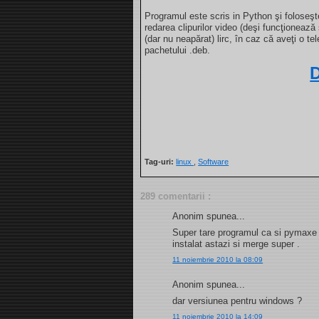
Programul este scris in Python şi foloseş
redarea clipurilor video (deşi funcţionează 
(dar nu neapărat) lirc, în caz că aveţi o 
pachetului .deb.
Tag-uri:
linux
,
Software
289 comentarii :
Anonim spunea...
Super tare programul ca si pymaxe m
instalat astazi si merge super .
11 noiembrie 2010 la 08:09
Anonim spunea...
dar versiunea pentru windows ?
11 noiembrie 2010 la 14:09