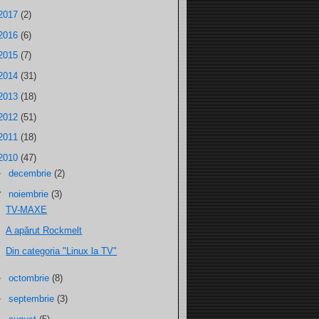
2017
(2)
2016
(6)
2015
(7)
2014
(31)
2013
(18)
2012
(51)
2011
(18)
2010
(47)
►
decembrie
(2)
▼
noiembrie
(3)
TV-MAXE
A apărut Rockmelt
Din categoria "Linux la TV"
►
octombrie
(8)
►
septembrie
(3)