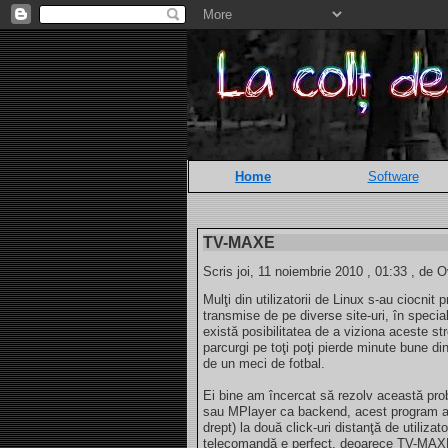
Home
Software
TV-MAXE
Scris joi, 11 noiembrie 2010 , 01:33 , de O
Mulţi din utilizatorii de Linux s-au ciocnit
transmise de pe diverse site-uri, în specia
există posibilitatea de a viziona aceste str
parcurgi pe toţi poţi pierde minute bune di
de un meci de fotbal.
Ei bine am încercat să rezolv această p
sau MPlayer ca backend, acest program ad
drept) la două click-uri distanţă de utilizat
telecomandă e perfect, deoarece TV-MAXE p