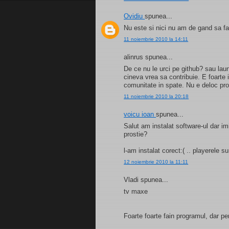
Ovidiu
spunea...
Nu este si nici nu am de gand sa f
11 noiembrie 2010 la 14:11
alinrus spunea...
De ce nu le urci pe github? sau laun
cineva vrea sa contribuie. E foarte 
comunitate in spate. Nu e deloc prof
11 noiembrie 2010 la 20:18
voicu ioan
spunea...
Salut am instalat software-ul dar 
prostie?
l-am instalat corect:( .. playerele sun
12 noiembrie 2010 la 11:11
Vladi spunea...
tv maxe
Foarte foarte fain programul, dar pe