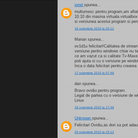
ionel
spunea...
multumesc pentru program,am aflat s
10.10 din masina virtuala virtualb
si versiunea acestui program si pe
16 noiembrie 2010 la 20:12
Marian spunea...
ov1d1u felicitari!Calitatea de strea
versiune pentru windows chiar nu t
ce am vazut ca si calitate Tv-Maxe
poti ajuta si cu o versiune pe wind
Inca o data felicitari pentru creare
17 noiembrie 2010 la 07:49
dan spunea...
Bravo ovidiu pentru program.
Legat de partea cu o versiune de 
Linux
18 noiembrie 2010 la 17:49
Unknown
spunea...
Felicitari Ovidiu,as dori sa pot a
20 noiembrie 2010 la 15:13