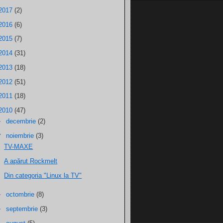
2017
(2)
2016
(6)
2015
(7)
2014
(31)
2013
(18)
2012
(51)
2011
(18)
2010
(47)
►
decembrie
(2)
▼
noiembrie
(3)
TV-MAXE
A apărut Rockmelt
Din categoria "Linux la TV"
►
octombrie
(8)
►
septembrie
(3)