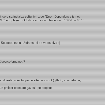
ncerc sa instalez softul imi zice "Error: Dependency is not
 VLC si mplayer . O fi din cauza ca rulez ubuntu 10.04 nu 10.10
 Sources, tab-ul Updates, si se va rezolva :)
//sourceforge.net ?
 gazduiesti proiectul pe un site cunoscut (github, sourceforge,
 un proiect oarecare gazduit pe dropbox.