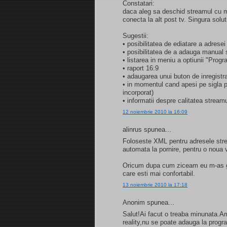
Constatari:
daca aleg sa deschid streamul cu m
conecta la alt post tv. Singura solu
Sugestii:
• posibilitatea de ediatare a adresei
• posibilitatea de a adauga manual s
• listarea in meniu a optiunii "Progr
• raport 16:9
• adaugarea unui buton de inregistr
• in momentul cand apesi pe sigla p
incorporat)
• informatii despre calitatea stream
12 noiembrie 2010 la 16:09
alinrus spunea...
Foloseste XML pentru adresele strea
automata la pornire, pentru o noua v
Oricum dupa cum ziceam eu m-as ga
care esti mai confortabil.
13 noiembrie 2010 la 17:18
Anonim spunea...
Salut!Ai facut o treaba minunata.A
reality,nu se poate adauga la prog