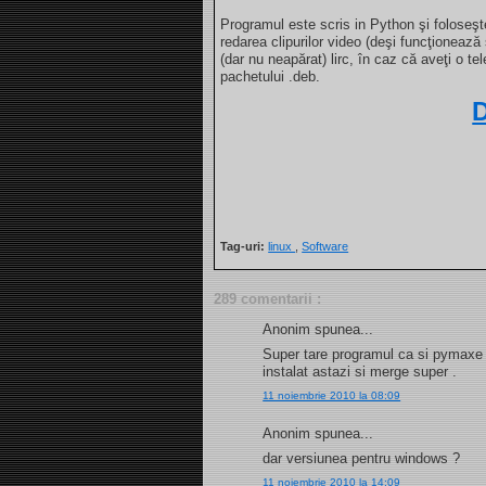
Programul este scris in Python şi foloseş
redarea clipurilor video (deşi funcţionează 
(dar nu neapărat) lirc, în caz că aveţi o 
pachetului .deb.
Tag-uri:
linux
,
Software
289 comentarii :
Anonim spunea...
Super tare programul ca si pymaxe m
instalat astazi si merge super .
11 noiembrie 2010 la 08:09
Anonim spunea...
dar versiunea pentru windows ?
11 noiembrie 2010 la 14:09