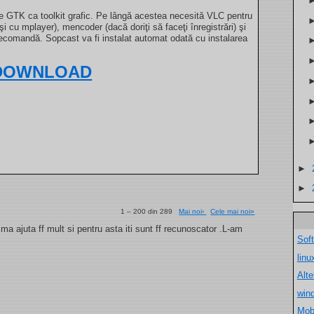
te GTK ca toolkit grafic. Pe lângă acestea necesită VLC pentru
şi cu mplayer), mencoder (dacă doriţi să faceţi înregistrări) şi
telecomandă. Sopcast va fi instalat automat odată cu instalarea
DOWNLOAD
►
►
1 – 200 din 289
Mai noi›
Cele mai noi»
a ajuta ff mult si pentru asta iti sunt ff recunoscator .L-am
Sof
lin
Alt
win
Mob