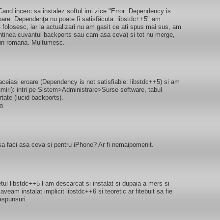
and incerc sa instalez softul imi zice "Error: Dependency is
roare: Dependenţa nu poate fi satisfăcuta: libstdc++5" am
04 folosesc, iar la actualizari nu am gasit ce ati spus mai sus, am
ontinea cuvantul backports sau cam asa ceva) si tot nu merge,
 in romana. Multumesc.
ceiasi eroare (Dependency is not satisfiable: libstdc++5) si am
umiri): intri pe Sistem>Administrare>Surse software, tabul
rtate (lucid-backports).
sa
sa faci asa ceva si pentru iPhone? Ar fi nemaipomenit.
l libstdc++5 l-am descarcat si instalat si dupaia a mers si
aveam instalat implicit libstdc++6 si teoretic ar fitebuit sa fie
aspunsuri.