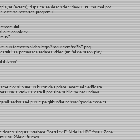
player (extern), dupa ce se deschide video-ul, nu ma mai pot
tie este sa restartez programul
 streamului
i alte canale tv
am tv"
are sub fereastra video http://imgur.com/zg7bT.png
ostului sa porneasca redarea video (un fel de buton play
ului (kbps)
m-urilor si pune un buton de update, eventual verificare
ersiune a xml-ului care il poti tine public pe net undeva.
ndi serios sa-l public pe github/launchpad/google code cu
m doar o singura intrebare:Postul tv FLN de la UPC,fostul Zone
ramul tau?Merci frumos