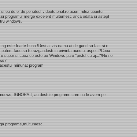
i eu de el de pe siteul videotutorial.ro,acum rulez ubuntu
ox,si programul merge excelent multumesc anca odata si astept
ntru windows.
ming este foarte buna !Desi ai zis ca nu ai de gand sa faci si o
e putem face sa te razgandesti in privinta acestui aspect?Ceea
 e super si ceea ce este pe Windows pare "pistol cu apa"!Nu ne
ows?
a acestui minunat program!
windows, IGNORA-I, au destule programe care nu le avem pe
dauga programe,multumesc.