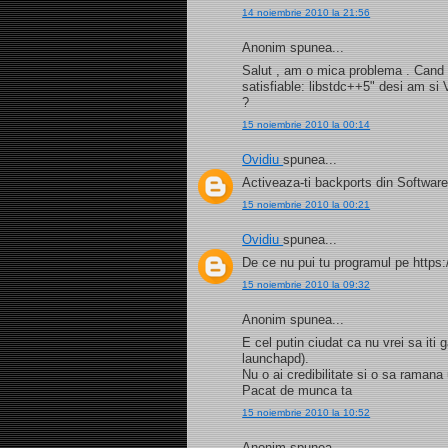
14 noiembrie 2010 la 21:56
Anonim spunea...
Salut , am o mica problema . Cand i
satisfiable: libstdc++5" desi am si
?
15 noiembrie 2010 la 00:14
Ovidiu
spunea...
Activeaza-ti backports din Software
15 noiembrie 2010 la 00:21
Ovidiu
spunea...
De ce nu pui tu programul pe https:
15 noiembrie 2010 la 09:32
Anonim spunea...
E cel putin ciudat ca nu vrei sa iti
launchapd).
Nu o ai credibilitate si o sa ramana
Pacat de munca ta
15 noiembrie 2010 la 10:52
Anonim spunea...