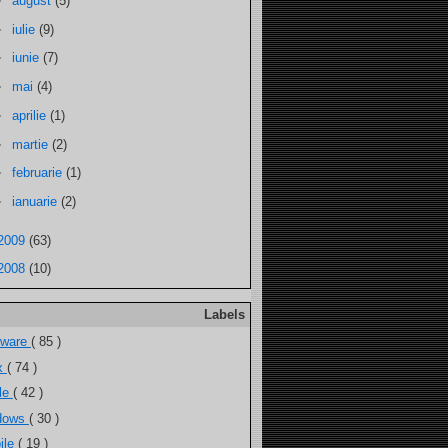
►
august
(5)
►
iulie
(9)
►
iunie
(7)
►
mai
(4)
►
aprilie
(1)
►
martie
(2)
►
februarie
(1)
►
ianuarie
(2)
2009
(63)
2008
(10)
Labels
tware
( 85 )
ux
( 74 )
ele
( 42 )
dows
( 30 )
ile
( 19 )