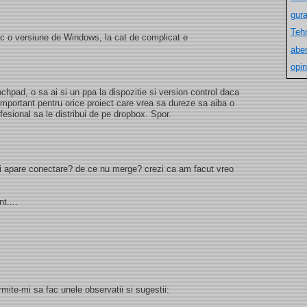
gur
Teh
ac o versiune de Windows, la cat de complicat e
aber
opin
chpad, o sa ai si un ppa la dispozitie si version control daca
important pentru orice proiect care vrea sa dureze sa aiba o
esional sa le distribui de pe dropbox. Spor.
imi apare conectare? de ce nu merge? crezi ca am facut vreo
t....
rmite-mi sa fac unele observatii si sugestii: