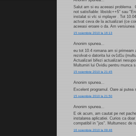
Salut am si eu aceeasi problema . C
not satisfiable: libstdc++5" sau "E
instalat si vlc si mplayer . Tot 10.
actvat ceva de la actualizari (ce c
aceeasi eroare o da. Am versiunea
15 noiembrie 2010 la 16:13
Anonim spunea...
eu tot 10.4 romana am si primeam a
rezolvat-o datorita lui ov1d1u (mult
Actualizari bifezi actualizari nesupo
Multumiri lui Ovidiu pentru munca 
15 noiembrie 2010 la 21:45
Anonim spunea...
Excelent programul. Oare ai putea 
15 noiembrie 2010 la 21:50
Anonim spunea...
E ok acum, am cautat pe net pachetu
instalarea aplicatiei. Curios ca doar 
compatibil in "jos". Multumesc de r
16 noiembrie 2010 la 09:46