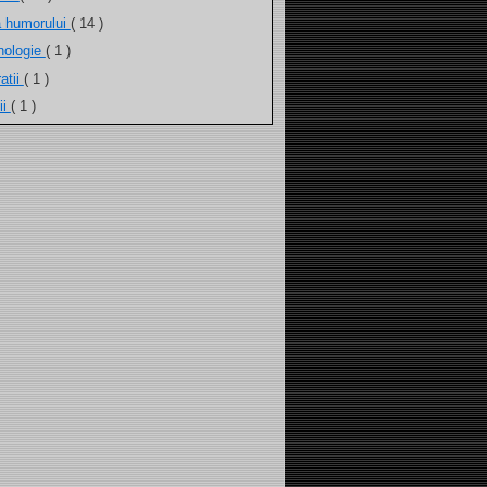
a humorului
( 14 )
nologie
( 1 )
atii
( 1 )
ii
( 1 )