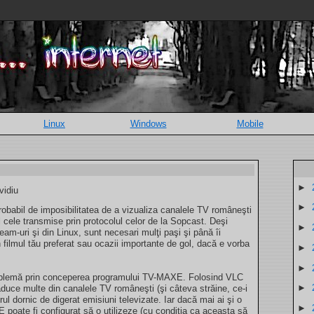
Linux
Windows
Mobile
►
vidiu
►
 probabil de imposibilitatea de a vizualiza canalele TV româneşti
l cele transmise prin protocolul celor de la Sopcast. Deşi
►
eam-uri şi din Linux, sunt necesari mulţi paşi şi până îi
n filmul tău preferat sau ocazii importante de gol, dacă e vorba
►
►
roblemă prin conceperea programului TV-MAXE. Folosind VLC
►
uce multe din canalele TV româneşti (şi câteva străine, ce-i
orul dornic de digerat emisiuni televizate. Iar dacă mai ai şi o
►
oate fi configurat să o utilizeze (cu condiţia ca aceasta să