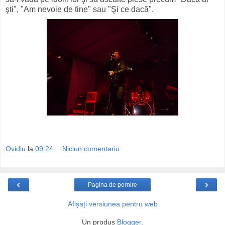
şti", "Am nevoie de tine" sau "Şi ce dacă".
Ovidiu
la
09:24
Niciun comentariu:
‹
›
Pagina de pornire
Afișați versiunea pentru web
Un produs
Blogger
.