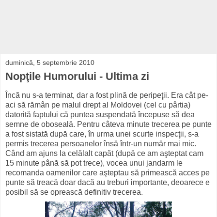
duminică, 5 septembrie 2010
Nopţile Humorului - Ultima zi
Încă nu s-a terminat, dar a fost plină de peripeţii. Era cât pe-
aci să rămân pe malul drept al Moldovei (cel cu pârtia)
datorită faptului că puntea suspendată începuse să dea
semne de oboseală. Pentru câteva minute trecerea pe punte
a fost sistată după care, în urma unei scurte inspecţii, s-a
permis trecerea persoanelor însă într-un număr mai mic.
Când am ajuns la celălalt capăt (după ce am aşteptat cam
15 minute până să pot trece), vocea unui jandarm le
recomanda oamenilor care aşteptau să primească acces pe
punte să treacă doar dacă au treburi importante, deoarece e
posibil să se oprească definitiv trecerea.