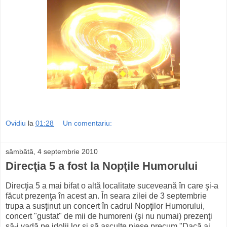
Ovidiu
la
01:28
Un comentariu:
sâmbătă, 4 septembrie 2010
Direcţia 5 a fost la Nopţile Humorului
Direcţia 5 a mai bifat o altă localitate suceveană în care şi-a
făcut prezenţa în acest an. În seara zilei de 3 septembrie
trupa a susţinut un concert în cadrul Nopţilor Humorului,
concert "gustat" de mii de humoreni (şi nu numai) prezenţi
să-i vadă pe idolii lor şi să asculte piese precum "Dacă ai