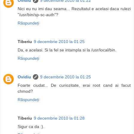
Ovidiu
9 decembrie 2010 la 01:22
Nici eu nu imi dau seama... Rezultatul e acelasi daca rulezi
"/usr/bin/sp-sc-auth"?
Răspundeți
Tiberiu
9 decembrie 2010 la 01:25
Da, e acelasi. Si la fel se intampla si la /usr/local/bin.
Răspundeți
Ovidiu
9 decembrie 2010 la 01:25
Foarte ciudat... De curiozitate, erai root cand ai facut
chmod?
Răspundeți
Tiberiu
9 decembrie 2010 la 01:28
Sigur ca da :).