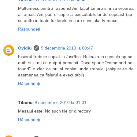
Multumesc pentru raspuns! Am facut ce ai zis, insa eroarea
a ramas. Am pus o copie a executabilului de sopcast (sp-
sc-auth) in toate folderele in care e instalat tv-maxe.
Răspundeți
Ovidiu
9 decembrie 2010 la 00:47
Fisierul trebuie copiat in /usr/bin. Ruleaza in consola sp-sc-
auth si zi-mi ce output primesti. Daca spune "command not
found" e clar ca nu ai copiat unde trebuie (asigura-te de
asemenea ca fisierul e executabil)
Răspundeți
Tiberiu
9 decembrie 2010 la 01:01
Mesajul este: No such file or directory
Răspundeți