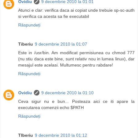
Ovidiu
9 decembrie 2010 la 01:01
Atunci e clar: verifica daca ai copiat unde trebuie sp-sc-auth
si verifica ca acesta sa fie executabil
Răspundeți
Tiberiu
9 decembrie 2010 la 01:07
Este in /usr/bin. Am modificat permisiunea cu chmod 777
(nu stiu daca este bine, sunt relativ nou in lumea linux), dar
mesajul este acelasi. Multumesc pentru rabdare!
Răspundeți
Ovidiu
9 decembrie 2010 la 01:10
Ceva sigur nu e bun... Posteaza aici ce iti apare la
executarea comenzii echo $PATH
Răspundeți
TIberiu
9 decembrie 2010 la 01:12