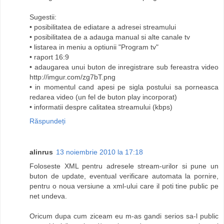
Sugestii:
• posibilitatea de ediatare a adresei streamului
• posibilitatea de a adauga manual si alte canale tv
• listarea in meniu a optiunii "Program tv"
• raport 16:9
• adaugarea unui buton de inregistrare sub fereastra video
http://imgur.com/zg7bT.png
• in momentul cand apesi pe sigla postului sa porneasca
redarea video (un fel de buton play incorporat)
• informatii despre calitatea streamului (kbps)
Răspundeți
alinrus
13 noiembrie 2010 la 17:18
Foloseste XML pentru adresele stream-urilor si pune un
buton de update, eventual verificare automata la pornire,
pentru o noua versiune a xml-ului care il poti tine public pe
net undeva.
Oricum dupa cum ziceam eu m-as gandi serios sa-l public