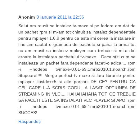
Anonim
9 ianuarie 2011 la 22:36
Salut am reusit sa instalez tv-maxe si pe fedora am dat de
un pachet rpm si m-am tot chinuit sa instalez dependentele
pentru mplayer 1.6.9 pentru ca asta imi cerea la instalare in
fine am cautat o gramada de pachete si pana la urma tot
nu am reusit sa instalez mplayer cum trebuie si mi-a dat
eroare la instalarea pachetului tv-maxe... Daca stiti cum se
instaleaza un pachet fara dependente faceti-o adica.... rpm
-i --nodeps tvmaxe-0.01-69.1mrb2010.1.noarch.rpm
Stupoare!!!!! Merge perfect tv-maxe si fara librariile pentru
mplayer libstdc++5 si alte porcarii DE CE? PENTRU CA
CEL CARE L-A SCRIS CODUL A LASAT OPTIUNEA DE
STREAMING IN VLC.... HAHAHAHAHA TOT CE TREBUIE
SA FACETI ESTE SA INSTALATI VLC PLAYER SI APOI rpm
-i --nodeps tvmaxe-0.01-69.1mrb2010.1.noarch.rpm
SUCCES!
Răspundeți