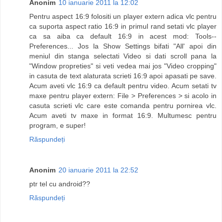
Anonim
10 ianuarie 2011 la 12:02
Pentru aspect 16:9 folositi un player extern adica vlc pentru
ca suporta aspect ratio 16:9 in primul rand setati vlc player
ca sa aiba ca default 16:9 in acest mod: Tools--
Preferences... Jos la Show Settings bifati "All' apoi din
meniul din stanga selectati Video si dati scroll pana la
"Window propreties" si veti vedea mai jos "Video cropping"
in casuta de text alaturata scrieti 16:9 apoi apasati pe save.
Acum aveti vlc 16:9 ca default pentru video. Acum setati tv
maxe pentru player extern: File > Preferences > si acolo in
casuta scrieti vlc care este comanda pentru pornirea vlc.
Acum aveti tv maxe in format 16:9. Multumesc pentru
program, e super!
Răspundeți
Anonim
20 ianuarie 2011 la 22:52
ptr tel cu android??
Răspundeți