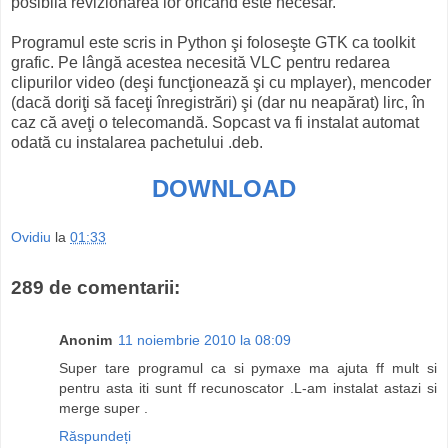
posibilă revizionarea lor oricând este necesar.
Programul este scris in Python şi foloseşte GTK ca toolkit
grafic. Pe lângă acestea necesită VLC pentru redarea
clipurilor video (deşi funcţionează şi cu mplayer), mencoder
(dacă doriţi să faceţi înregistrări) şi (dar nu neapărat) lirc, în
caz că aveţi o telecomandă. Sopcast va fi instalat automat
odată cu instalarea pachetului .deb.
DOWNLOAD
Ovidiu
la
01:33
289 de comentarii:
Anonim
11 noiembrie 2010 la 08:09
Super tare programul ca si pymaxe ma ajuta ff mult si
pentru asta iti sunt ff recunoscator .L-am instalat astazi si
merge super .
Răspundeți