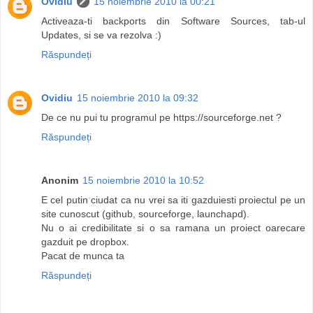
Ovidiu
15 noiembrie 2010 la 00:21
Activeaza-ti backports din Software Sources, tab-ul
Updates, si se va rezolva :)
Răspundeți
Ovidiu
15 noiembrie 2010 la 09:32
De ce nu pui tu programul pe https://sourceforge.net ?
Răspundeți
Anonim
15 noiembrie 2010 la 10:52
E cel putin ciudat ca nu vrei sa iti gazduiesti proiectul pe un
site cunoscut (github, sourceforge, launchapd).
Nu o ai credibilitate si o sa ramana un proiect oarecare
gazduit pe dropbox.
Pacat de munca ta
Răspundeți