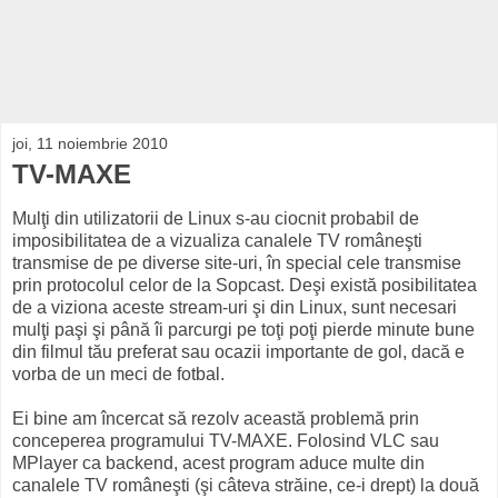
joi, 11 noiembrie 2010
TV-MAXE
Mulţi din utilizatorii de Linux s-au ciocnit probabil de
imposibilitatea de a vizualiza canalele TV româneşti
transmise de pe diverse site-uri, în special cele transmise
prin protocolul celor de la Sopcast. Deşi există posibilitatea
de a viziona aceste stream-uri şi din Linux, sunt necesari
mulţi paşi şi până îi parcurgi pe toţi poţi pierde minute bune
din filmul tău preferat sau ocazii importante de gol, dacă e
vorba de un meci de fotbal.
Ei bine am încercat să rezolv această problemă prin
conceperea programului TV-MAXE. Folosind VLC sau
MPlayer ca backend, acest program aduce multe din
canalele TV româneşti (şi câteva străine, ce-i drept) la două