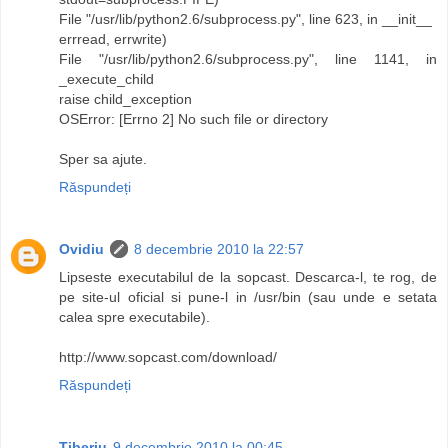
File "/usr/lib/python2.6/subprocess.py", line 623, in __init__
errread, errwrite)
File "/usr/lib/python2.6/subprocess.py", line 1141, in
_execute_child
raise child_exception
OSError: [Errno 2] No such file or directory
Sper sa ajute.
Răspundeți
Ovidiu
8 decembrie 2010 la 22:57
Lipseste executabilul de la sopcast. Descarca-l, te rog, de
pe site-ul oficial si pune-l in /usr/bin (sau unde e setata
calea spre executabile).
http://www.sopcast.com/download/
Răspundeți
Tiberiu
9 decembrie 2010 la 00:45