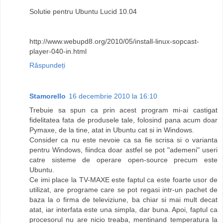
Solutie pentru Ubuntu Lucid 10.04
http://www.webupd8.org/2010/05/install-linux-sopcast-
player-040-in.html
Răspundeți
Stamorello
16 decembrie 2010 la 16:10
Trebuie sa spun ca prin acest program mi-ai castigat
fidelitatea fata de produsele tale, folosind pana acum doar
Pymaxe, de la tine, atat in Ubuntu cat si in Windows.
Consider ca nu este nevoie ca sa fie scrisa si o varianta
pentru Windows, fiindca doar astfel se pot "ademeni" useri
catre sisteme de operare open-source precum este
Ubuntu.
Ce imi place la TV-MAXE este faptul ca este foarte usor de
utilizat, are programe care se pot regasi intr-un pachet de
baza la o firma de televiziune, ba chiar si mai mult decat
atat, iar interfata este una simpla, dar buna. Apoi, faptul ca
procesorul nu are nicio treaba, mentinand temperatura la