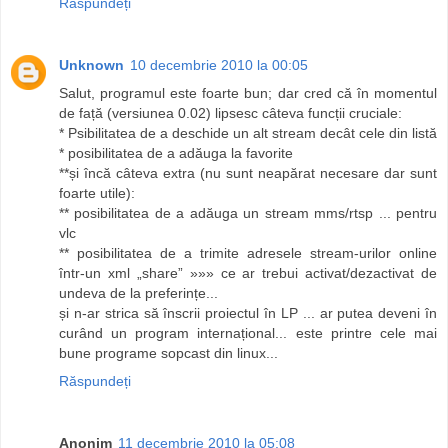
Răspundeți
Unknown
10 decembrie 2010 la 00:05
Salut, programul este foarte bun; dar cred că în momentul
de față (versiunea 0.02) lipsesc câteva funcții cruciale:
* Psibilitatea de a deschide un alt stream decât cele din listă
* posibilitatea de a adăuga la favorite
**și încă câteva extra (nu sunt neapărat necesare dar sunt
foarte utile):
** posibilitatea de a adăuga un stream mms/rtsp ... pentru
vlc
** posibilitatea de a trimite adresele stream-urilor online
într-un xml „share” »»» ce ar trebui activat/dezactivat de
undeva de la preferințe...
și n-ar strica să înscrii proiectul în LP ... ar putea deveni în
curând un program internațional... este printre cele mai
bune programe sopcast din linux...
Răspundeți
Anonim
11 decembrie 2010 la 05:08