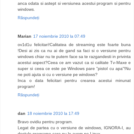
anca odata si astept si versiunea acestui program si pentru
windows.
Răspundeți
Marian
17 noiembrie 2010 la 07:49
ov1d1u felicitari!Calitatea de streaming este foarte buna
!Desi ai zis ca nu ai de gand sa faci si o versiune pentru
windows chiar nu te putem face sa te razgandesti in privinta
acestui aspect?Ceea ce am vazut ca si calitate Tv-Maxe e
super si ceea ce este pe Windows pare "pistol cu apa"!Nu
ne poti ajuta si cu o versiune pe windows?
Inca o data felicitari pentru crearea acestui minunat
program!
Răspundeți
dan
18 noiembrie 2010 la 17:49
Bravo ovidiu pentru program.
Legat de partea cu o versiune de windows, IGNORA-I, au
destule programe care nu le avem pe Linux