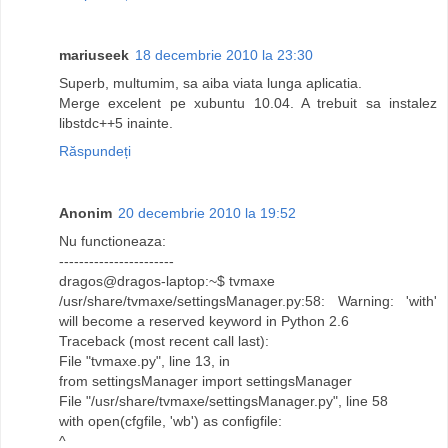
mariuseek
18 decembrie 2010 la 23:30
Superb, multumim, sa aiba viata lunga aplicatia.
Merge excelent pe xubuntu 10.04. A trebuit sa instalez
libstdc++5 inainte.
Răspundeți
Anonim
20 decembrie 2010 la 19:52
Nu functioneaza:
-----------------------
dragos@dragos-laptop:~$ tvmaxe
/usr/share/tvmaxe/settingsManager.py:58: Warning: 'with'
will become a reserved keyword in Python 2.6
Traceback (most recent call last):
File "tvmaxe.py", line 13, in
from settingsManager import settingsManager
File "/usr/share/tvmaxe/settingsManager.py", line 58
with open(cfgfile, 'wb') as configfile:
^