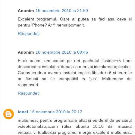
Anonim
15 noiembrie 2010 la 21:50
Excelent programul. Oare ai putea sa faci asa ceva si
pentru iPhone? Ar fi nemaipomenit.
Răspundeți
Anonim
16 noiembrie 2010 la 09:46
E ok acum, am cautat pe net pachetul libstdc++5 l-am
descarcat si instalat si dupaia a mers si instalarea aplicatiei.
Curios ca doar aveam instalat implicit libstdc++6 si teoretic
ar fitebuit sa fie compatibil in "jos". Multumesc de
raspunsuri.
Răspundeți
ionel
16 noiembrie 2010 la 20:12
multumesc pentru program,am aflat si eu de el de pe siteul
videotutorial.ro,acum rulez ubuntu 10.10 din masina
virtuala virtualbox,si programul merge excelent multumesc