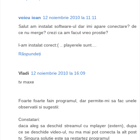
voicu ioan
12 noiembrie 2010 la 11:11
Salut am instalat software-ul dar imi apare conectare? de
ce nu merge? crezi ca am facut vreo prostie?
l-am instalat corect:( .. playerele sunt....
Răspundeți
Vladi
12 noiembrie 2010 la 16:09
tv maxe
Foarte foarte fain programul, dar permite-mi sa fac unele
observatii si sugestii:
Constatari:
daca aleg sa deschid streamul cu mplayer (extern), dupa
ce se deschide video-ul, nu ma mai pot conecta la alt post
tv. Singura solutie este sa restartez programul