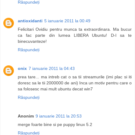
Răspundeți
antioxidanti
5 ianuarie 2011 la 00:49
Felicitari Ovidiu pentru munca ta extraordinara. Ma bucur
ca fac parte din lumea LIBERA Ubuntu! D-l sa te
binecuvanteze!
Răspundeți
onix
7 ianuarie 2011 la 04:43
prea tare... ma intreb cat o sa tii streamurile (imi plac si iti
doresc sa le tii 2000000 de ani) Inca un motiv pentru care o
sa folosesc mai mult ubuntu decat win7
Răspundeți
Anonim
9 ianuarie 2011 la 20:53
merge foarte bine si pe puppy linux 5.2
Răspundeți