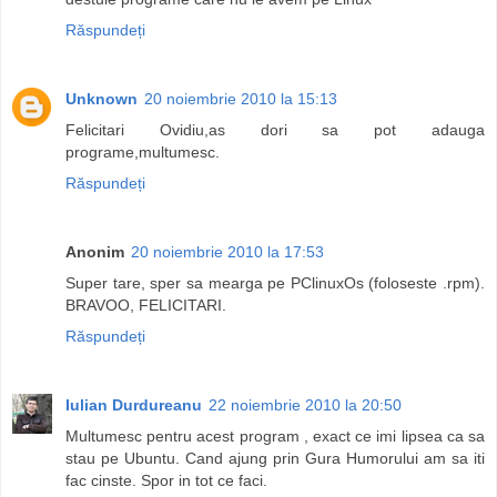
Răspundeți
Unknown
20 noiembrie 2010 la 15:13
Felicitari Ovidiu,as dori sa pot adauga
programe,multumesc.
Răspundeți
Anonim
20 noiembrie 2010 la 17:53
Super tare, sper sa mearga pe PClinuxOs (foloseste .rpm).
BRAVOO, FELICITARI.
Răspundeți
Iulian Durdureanu
22 noiembrie 2010 la 20:50
Multumesc pentru acest program , exact ce imi lipsea ca sa
stau pe Ubuntu. Cand ajung prin Gura Humorului am sa iti
fac cinste. Spor in tot ce faci.