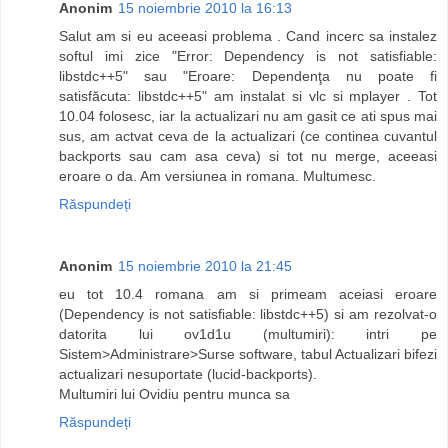
Anonim
15 noiembrie 2010 la 16:13
Salut am si eu aceeasi problema . Cand incerc sa instalez
softul imi zice "Error: Dependency is not satisfiable:
libstdc++5" sau "Eroare: Dependenţa nu poate fi
satisfăcuta: libstdc++5" am instalat si vlc si mplayer . Tot
10.04 folosesc, iar la actualizari nu am gasit ce ati spus mai
sus, am actvat ceva de la actualizari (ce continea cuvantul
backports sau cam asa ceva) si tot nu merge, aceeasi
eroare o da. Am versiunea in romana. Multumesc.
Răspundeți
Anonim
15 noiembrie 2010 la 21:45
eu tot 10.4 romana am si primeam aceiasi eroare
(Dependency is not satisfiable: libstdc++5) si am rezolvat-o
datorita lui ov1d1u (multumiri): intri pe
Sistem>Administrare>Surse software, tabul Actualizari bifezi
actualizari nesuportate (lucid-backports).
Multumiri lui Ovidiu pentru munca sa
Răspundeți