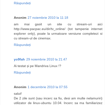
Răspundeți
Anonim
27 noiembrie 2010 la 11:18
am mai gasit un site cu stream-uri aici
http://www.pacpac.eu/dir/tv_online/ (tot tampenie internet
explorer only), poate la urmatoare versiune completezi si
cu stream-ul de cinemax.
Răspundeți
yo9fah
29 noiembrie 2010 la 21:47
Ai testat și pe Mandriva Linux !?
Răspundeți
Anonim
1 decembrie 2010 la 07:55
salut!
De 2 zile sunt (sau incerc sa fiu, desi am multe nelamuriri)
utilizator de linux-ubuntu 10.04. Incerc sa ma familiarizez