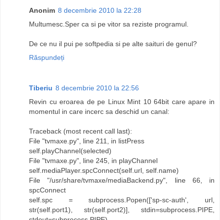
Anonim
8 decembrie 2010 la 22:28
Multumesc.Sper ca si pe vitor sa reziste programul.
De ce nu il pui pe softpedia si pe alte saituri de genul?
Răspundeți
Tiberiu
8 decembrie 2010 la 22:56
Revin cu eroarea de pe Linux Mint 10 64bit care apare in
momentul in care incerc sa deschid un canal:
Traceback (most recent call last):
File "tvmaxe.py", line 211, in listPress
self.playChannel(selected)
File "tvmaxe.py", line 245, in playChannel
self.mediaPlayer.spcConnect(self.url, self.name)
File "/usr/share/tvmaxe/mediaBackend.py", line 66, in
spcConnect
self.spc = subprocess.Popen(['sp-sc-auth', url,
str(self.port1), str(self.port2)], stdin=subprocess.PIPE,
stdout=subprocess.PIPE)