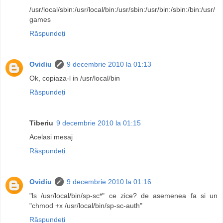
/usr/local/sbin:/usr/local/bin:/usr/sbin:/usr/bin:/sbin:/bin:/usr/
games
Răspundeți
Ovidiu
9 decembrie 2010 la 01:13
Ok, copiaza-l in /usr/local/bin
Răspundeți
Tiberiu
9 decembrie 2010 la 01:15
Acelasi mesaj
Răspundeți
Ovidiu
9 decembrie 2010 la 01:16
"ls /usr/local/bin/sp-sc*" ce zice? de asemenea fa si un
"chmod +x /usr/local/bin/sp-sc-auth"
Răspundeți