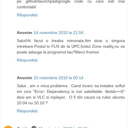
pe github/launchpad/google code cu care esti mai
confortabil.
Răspundeți
Anonim
14 noiembrie 2010 la 21:56
Salut!Ai facut o treaba minunata.Am doar o singura
intrebare:Postul tv FLN de la UPC,fostul Zone reality,nu se
poate adauga la programul tau?Merci frumos
Răspundeți
Anonim
15 noiembrie 2010 la 00:14
Salut , am o mica problema . Cand incerc sa instalez softul
imi zice "Error: Dependency is not satisfiable: libstdc++5"
desi am si VLC si mplayer . O fi din cauza ca rulez ubuntu
10.04 nu 10.10 ?
Răspundeți