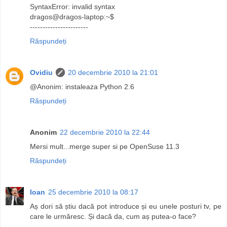
SyntaxError: invalid syntax
dragos@dragos-laptop:~$
-----------------------
Răspundeți
Ovidiu
20 decembrie 2010 la 21:01
@Anonim: instaleaza Python 2.6
Răspundeți
Anonim
22 decembrie 2010 la 22:44
Mersi mult...merge super si pe OpenSuse 11.3
Răspundeți
Ioan
25 decembrie 2010 la 08:17
Aș dori să știu dacă pot introduce și eu unele posturi tv, pe
care le urmăresc. Și dacă da, cum aș putea-o face?