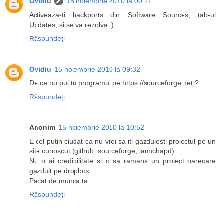
Ovidiu
15 noiembrie 2010 la 00:21
Activeaza-ti backports din Software Sources, tab-ul
Updates, si se va rezolva :)
Răspundeți
Ovidiu
15 noiembrie 2010 la 09:32
De ce nu pui tu programul pe https://sourceforge.net ?
Răspundeți
Anonim
15 noiembrie 2010 la 10:52
E cel putin ciudat ca nu vrei sa iti gazduiesti proiectul pe un
site cunoscut (github, sourceforge, launchapd).
Nu o ai credibilitate si o sa ramana un proiect oarecare
gazduit pe dropbox.
Pacat de munca ta
Răspundeți