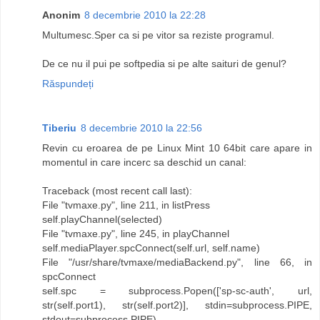
Anonim
8 decembrie 2010 la 22:28
Multumesc.Sper ca si pe vitor sa reziste programul.
De ce nu il pui pe softpedia si pe alte saituri de genul?
Răspundeți
Tiberiu
8 decembrie 2010 la 22:56
Revin cu eroarea de pe Linux Mint 10 64bit care apare in
momentul in care incerc sa deschid un canal:
Traceback (most recent call last):
File "tvmaxe.py", line 211, in listPress
self.playChannel(selected)
File "tvmaxe.py", line 245, in playChannel
self.mediaPlayer.spcConnect(self.url, self.name)
File "/usr/share/tvmaxe/mediaBackend.py", line 66, in
spcConnect
self.spc = subprocess.Popen(['sp-sc-auth', url,
str(self.port1), str(self.port2)], stdin=subprocess.PIPE,
stdout=subprocess.PIPE)