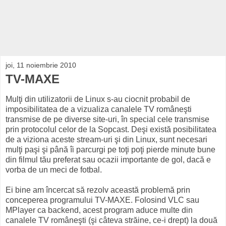
joi, 11 noiembrie 2010
TV-MAXE
Mulţi din utilizatorii de Linux s-au ciocnit probabil de
imposibilitatea de a vizualiza canalele TV româneşti
transmise de pe diverse site-uri, în special cele transmise
prin protocolul celor de la Sopcast. Deşi există posibilitatea
de a viziona aceste stream-uri şi din Linux, sunt necesari
mulţi paşi şi până îi parcurgi pe toţi poţi pierde minute bune
din filmul tău preferat sau ocazii importante de gol, dacă e
vorba de un meci de fotbal.
Ei bine am încercat să rezolv această problemă prin
conceperea programului TV-MAXE. Folosind VLC sau
MPlayer ca backend, acest program aduce multe din
canalele TV româneşti (şi câteva străine, ce-i drept) la două