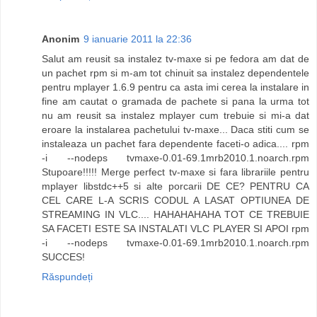
Anonim
9 ianuarie 2011 la 22:36
Salut am reusit sa instalez tv-maxe si pe fedora am dat de
un pachet rpm si m-am tot chinuit sa instalez dependentele
pentru mplayer 1.6.9 pentru ca asta imi cerea la instalare in
fine am cautat o gramada de pachete si pana la urma tot
nu am reusit sa instalez mplayer cum trebuie si mi-a dat
eroare la instalarea pachetului tv-maxe... Daca stiti cum se
instaleaza un pachet fara dependente faceti-o adica.... rpm
-i --nodeps tvmaxe-0.01-69.1mrb2010.1.noarch.rpm
Stupoare!!!!! Merge perfect tv-maxe si fara librariile pentru
mplayer libstdc++5 si alte porcarii DE CE? PENTRU CA
CEL CARE L-A SCRIS CODUL A LASAT OPTIUNEA DE
STREAMING IN VLC.... HAHAHAHAHA TOT CE TREBUIE
SA FACETI ESTE SA INSTALATI VLC PLAYER SI APOI rpm
-i --nodeps tvmaxe-0.01-69.1mrb2010.1.noarch.rpm
SUCCES!
Răspundeți