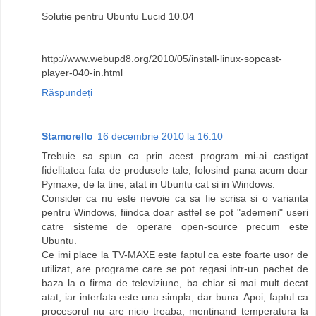
Solutie pentru Ubuntu Lucid 10.04
http://www.webupd8.org/2010/05/install-linux-sopcast-
player-040-in.html
Răspundeți
Stamorello
16 decembrie 2010 la 16:10
Trebuie sa spun ca prin acest program mi-ai castigat
fidelitatea fata de produsele tale, folosind pana acum doar
Pymaxe, de la tine, atat in Ubuntu cat si in Windows.
Consider ca nu este nevoie ca sa fie scrisa si o varianta
pentru Windows, fiindca doar astfel se pot "ademeni" useri
catre sisteme de operare open-source precum este
Ubuntu.
Ce imi place la TV-MAXE este faptul ca este foarte usor de
utilizat, are programe care se pot regasi intr-un pachet de
baza la o firma de televiziune, ba chiar si mai mult decat
atat, iar interfata este una simpla, dar buna. Apoi, faptul ca
procesorul nu are nicio treaba, mentinand temperatura la