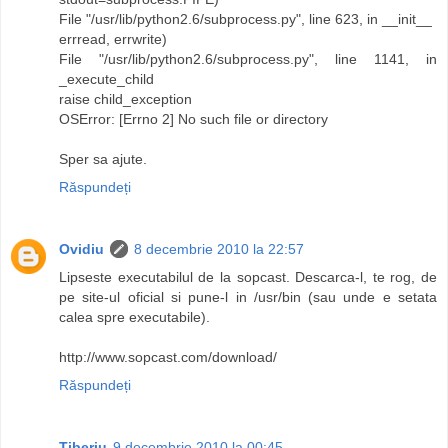
File "/usr/lib/python2.6/subprocess.py", line 623, in __init__
errread, errwrite)
File "/usr/lib/python2.6/subprocess.py", line 1141, in
_execute_child
raise child_exception
OSError: [Errno 2] No such file or directory
Sper sa ajute.
Răspundeți
Ovidiu
8 decembrie 2010 la 22:57
Lipseste executabilul de la sopcast. Descarca-l, te rog, de
pe site-ul oficial si pune-l in /usr/bin (sau unde e setata
calea spre executabile).
http://www.sopcast.com/download/
Răspundeți
Tiberiu
9 decembrie 2010 la 00:45