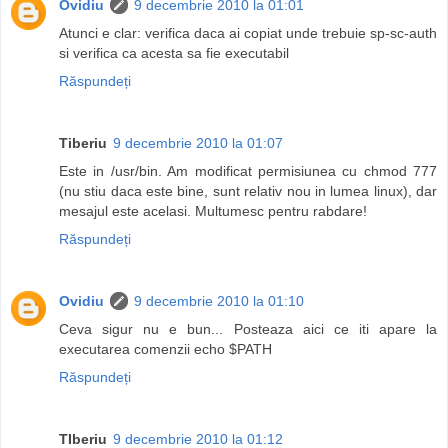
Ovidiu
9 decembrie 2010 la 01:01
Atunci e clar: verifica daca ai copiat unde trebuie sp-sc-auth
si verifica ca acesta sa fie executabil
Răspundeți
Tiberiu
9 decembrie 2010 la 01:07
Este in /usr/bin. Am modificat permisiunea cu chmod 777
(nu stiu daca este bine, sunt relativ nou in lumea linux), dar
mesajul este acelasi. Multumesc pentru rabdare!
Răspundeți
Ovidiu
9 decembrie 2010 la 01:10
Ceva sigur nu e bun... Posteaza aici ce iti apare la
executarea comenzii echo $PATH
Răspundeți
TIberiu
9 decembrie 2010 la 01:12