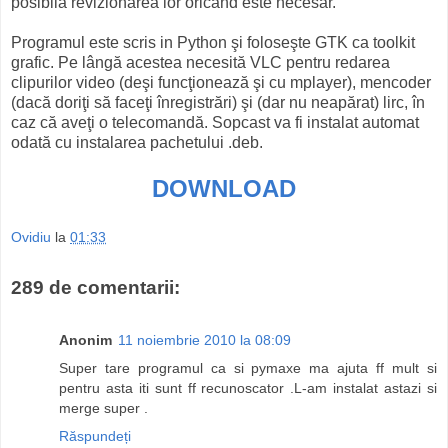
posibilă revizionarea lor oricând este necesar.
Programul este scris in Python şi foloseşte GTK ca toolkit
grafic. Pe lângă acestea necesită VLC pentru redarea
clipurilor video (deşi funcţionează şi cu mplayer), mencoder
(dacă doriţi să faceţi înregistrări) şi (dar nu neapărat) lirc, în
caz că aveţi o telecomandă. Sopcast va fi instalat automat
odată cu instalarea pachetului .deb.
DOWNLOAD
Ovidiu
la
01:33
289 de comentarii:
Anonim
11 noiembrie 2010 la 08:09
Super tare programul ca si pymaxe ma ajuta ff mult si
pentru asta iti sunt ff recunoscator .L-am instalat astazi si
merge super .
Răspundeți