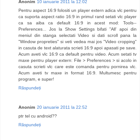
Anonim
10 ianuarie 2011 la 12:02
Pentru aspect 16:9 folositi un player extern adica vlc pentru
ca suporta aspect ratio 16:9 in primul rand setati vlc player
ca sa aiba ca default 16:9 in acest mod: Tools--
Preferences... Jos la Show Settings bifati "All' apoi din
meniul din stanga selectati Video si dati scroll pana la
"Window propreties" si veti vedea mai jos "Video cropping"
in casuta de text alaturata scrieti 16:9 apoi apasati pe save.
Acum aveti vlc 16:9 ca default pentru video. Acum setati tv
maxe pentru player extern: File > Preferences > si acolo in
casuta scrieti vlc care este comanda pentru pornirea vlc.
Acum aveti tv maxe in format 16:9. Multumesc pentru
program, e super!
Răspundeți
Anonim
20 ianuarie 2011 la 22:52
ptr tel cu android??
Răspundeți