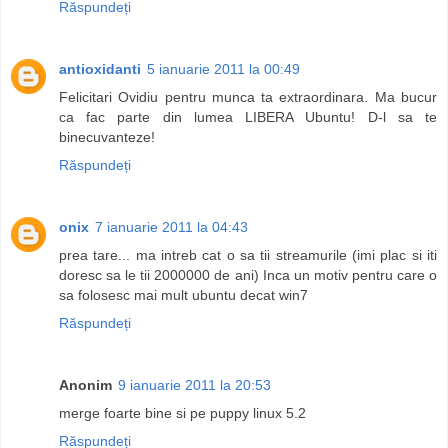
Răspundeți
antioxidanti
5 ianuarie 2011 la 00:49
Felicitari Ovidiu pentru munca ta extraordinara. Ma bucur
ca fac parte din lumea LIBERA Ubuntu! D-l sa te
binecuvanteze!
Răspundeți
onix
7 ianuarie 2011 la 04:43
prea tare... ma intreb cat o sa tii streamurile (imi plac si iti
doresc sa le tii 2000000 de ani) Inca un motiv pentru care o
sa folosesc mai mult ubuntu decat win7
Răspundeți
Anonim
9 ianuarie 2011 la 20:53
merge foarte bine si pe puppy linux 5.2
Răspundeți