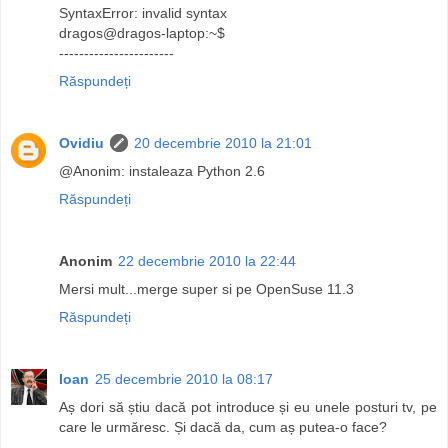
SyntaxError: invalid syntax
dragos@dragos-laptop:~$
-----------------------
Răspundeți
Ovidiu
20 decembrie 2010 la 21:01
@Anonim: instaleaza Python 2.6
Răspundeți
Anonim
22 decembrie 2010 la 22:44
Mersi mult...merge super si pe OpenSuse 11.3
Răspundeți
Ioan
25 decembrie 2010 la 08:17
Aș dori să știu dacă pot introduce și eu unele posturi tv, pe
care le urmăresc. Și dacă da, cum aș putea-o face?