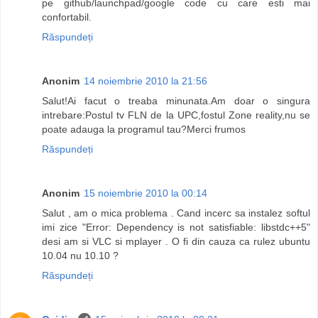
pe github/launchpad/google code cu care esti mai
confortabil.
Răspundeți
Anonim
14 noiembrie 2010 la 21:56
Salut!Ai facut o treaba minunata.Am doar o singura
intrebare:Postul tv FLN de la UPC,fostul Zone reality,nu se
poate adauga la programul tau?Merci frumos
Răspundeți
Anonim
15 noiembrie 2010 la 00:14
Salut , am o mica problema . Cand incerc sa instalez softul
imi zice "Error: Dependency is not satisfiable: libstdc++5"
desi am si VLC si mplayer . O fi din cauza ca rulez ubuntu
10.04 nu 10.10 ?
Răspundeți