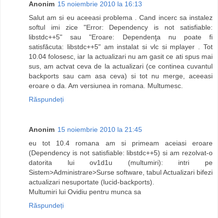
Anonim
15 noiembrie 2010 la 16:13
Salut am si eu aceeasi problema . Cand incerc sa instalez
softul imi zice "Error: Dependency is not satisfiable:
libstdc++5" sau "Eroare: Dependenţa nu poate fi
satisfăcuta: libstdc++5" am instalat si vlc si mplayer . Tot
10.04 folosesc, iar la actualizari nu am gasit ce ati spus mai
sus, am actvat ceva de la actualizari (ce continea cuvantul
backports sau cam asa ceva) si tot nu merge, aceeasi
eroare o da. Am versiunea in romana. Multumesc.
Răspundeți
Anonim
15 noiembrie 2010 la 21:45
eu tot 10.4 romana am si primeam aceiasi eroare
(Dependency is not satisfiable: libstdc++5) si am rezolvat-o
datorita lui ov1d1u (multumiri): intri pe
Sistem>Administrare>Surse software, tabul Actualizari bifezi
actualizari nesuportate (lucid-backports).
Multumiri lui Ovidiu pentru munca sa
Răspundeți