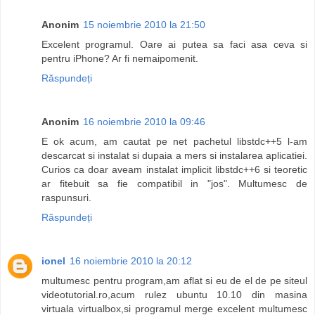
Anonim
15 noiembrie 2010 la 21:50
Excelent programul. Oare ai putea sa faci asa ceva si
pentru iPhone? Ar fi nemaipomenit.
Răspundeți
Anonim
16 noiembrie 2010 la 09:46
E ok acum, am cautat pe net pachetul libstdc++5 l-am
descarcat si instalat si dupaia a mers si instalarea aplicatiei.
Curios ca doar aveam instalat implicit libstdc++6 si teoretic
ar fitebuit sa fie compatibil in "jos". Multumesc de
raspunsuri.
Răspundeți
ionel
16 noiembrie 2010 la 20:12
multumesc pentru program,am aflat si eu de el de pe siteul
videotutorial.ro,acum rulez ubuntu 10.10 din masina
virtuala virtualbox,si programul merge excelent multumesc