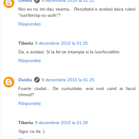
Ovidiu
9 decembrie 2010 la 01:22
Nici eu nu imi dau seama... Rezultatul e acelasi daca rulezi
"/usr/bin/sp-sc-auth"?
Răspundeți
Tiberiu
9 decembrie 2010 la 01:25
Da, e acelasi. Si la fel se intampla si la /usr/local/bin.
Răspundeți
Ovidiu
9 decembrie 2010 la 01:25
Foarte ciudat... De curiozitate, erai root cand ai facut
chmod?
Răspundeți
Tiberiu
9 decembrie 2010 la 01:28
Sigur ca da :).