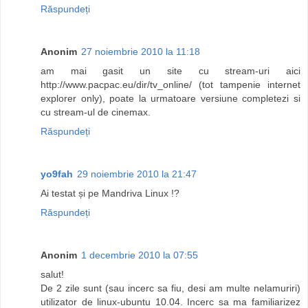
Răspundeți
Anonim
27 noiembrie 2010 la 11:18
am mai gasit un site cu stream-uri aici
http://www.pacpac.eu/dir/tv_online/ (tot tampenie internet
explorer only), poate la urmatoare versiune completezi si
cu stream-ul de cinemax.
Răspundeți
yo9fah
29 noiembrie 2010 la 21:47
Ai testat și pe Mandriva Linux !?
Răspundeți
Anonim
1 decembrie 2010 la 07:55
salut!
De 2 zile sunt (sau incerc sa fiu, desi am multe nelamuriri)
utilizator de linux-ubuntu 10.04. Incerc sa ma familiarizez