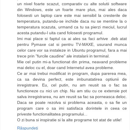
un nivel foarte scazut, comparativ cu alte solutii software
din Windows, este un foarte mare plus, mai ales daca
folosesti un laptop care este mai sensibil la cresterile de
temperatura, putandu-se inchide daca nu se mentine la o
temperatura scazuta, urmand ca tu sa pierzi meciul, lucrul
acesta putandu-l uita cand folosesti programul.
Imi mai place si faptul ca ai ales sa faci arhive .deb atat
pentru Pymaxe cat si pentru TV-MAXE, usurand munca
celor care vor sa instaleze in Ubuntu programul, fara a mai
trece prin "furcile caudine" ale instalarii in terminal.
Mie cel putin mi-a functionat din prima, neavand probleme
mai deloc cu el, doar cand Internetul avea probleme.
Ce ar mai trebui modificat in program, dupa parerea mea,
ca sa devina perfect, este imbunatatirea optiunii de
inregistrare. Eu, cel putin, nu am reusit sa o fac sa
functioneze cu nici un chip. Nu am stiu cu ce extensie pot
salva inregistrarea, nu am reusit sa fac sa porneasca deloc.
Daca se poate rezolva si problema aceasta, o sa fie un
program care o sa imi satisfaca dorintele in ceea ce
priveste functionalitatea programului...
O zi buna si inspiratie si la alte programe tot atat de utile!
Răspundeți