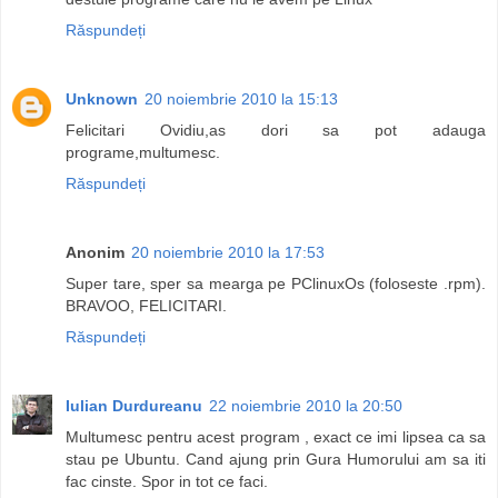
Răspundeți
Unknown
20 noiembrie 2010 la 15:13
Felicitari Ovidiu,as dori sa pot adauga
programe,multumesc.
Răspundeți
Anonim
20 noiembrie 2010 la 17:53
Super tare, sper sa mearga pe PClinuxOs (foloseste .rpm).
BRAVOO, FELICITARI.
Răspundeți
Iulian Durdureanu
22 noiembrie 2010 la 20:50
Multumesc pentru acest program , exact ce imi lipsea ca sa
stau pe Ubuntu. Cand ajung prin Gura Humorului am sa iti
fac cinste. Spor in tot ce faci.