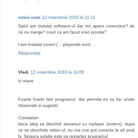
voicu ioan
12 noiembrie 2010 la 11:11
Salut am instalat software-ul dar imi apare conectare? de
ce nu merge? crezi ca am facut vreo prostie?
l-am instalat corect:( .. playerele sunt....
Răspundeți
Vladi
12 noiembrie 2010 la 16:09
tv maxe
Foarte foarte fain programul, dar permite-mi sa fac unele
observatii si sugestii:
Constatari:
daca aleg sa deschid streamul cu mplayer (extern), dupa
ce se deschide video-ul, nu ma mai pot conecta la alt post
tv. Singura solutie este sa restartez programul