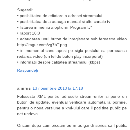
Sugestii:
• posibilitatea de ediatare a adresei streamului
• posibilitatea de a adauga manual si alte canale tv
• listarea in meniu a optiunii "Program tv"
• raport 16:9
• adaugarea unui buton de inregistrare sub fereastra video
http://imgur.com/zg7bT.png
• in momentul cand apesi pe sigla postului sa porneasca
redarea video (un fel de buton play incorporat)
• informatii despre calitatea streamului (kbps)
Răspundeți
alinrus
13 noiembrie 2010 la 17:18
Foloseste XML pentru adresele stream-urilor si pune un
buton de update, eventual verificare automata la pornire,
pentru o noua versiune a xml-ului care il poti tine public pe
net undeva.
Oricum dupa cum ziceam eu m-as gandi serios sa-l public