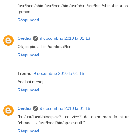
/usr/local/sbin:/usr/local/bin:/usr/sbin:/usr/bin:/sbin:/bin:/usr/
games
Răspundeți
Ovidiu
9 decembrie 2010 la 01:13
Ok, copiaza-l in /usr/local/bin
Răspundeți
Tiberiu
9 decembrie 2010 la 01:15
Acelasi mesaj
Răspundeți
Ovidiu
9 decembrie 2010 la 01:16
"ls /usr/local/bin/sp-sc*" ce zice? de asemenea fa si un
"chmod +x /usr/local/bin/sp-sc-auth"
Răspundeți