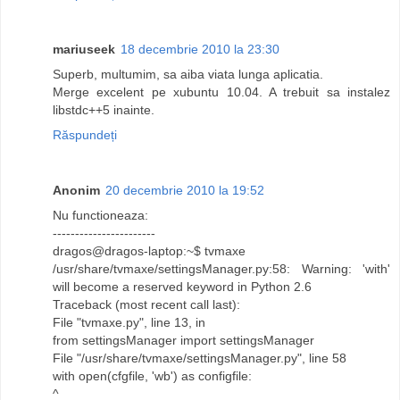
mariuseek
18 decembrie 2010 la 23:30
Superb, multumim, sa aiba viata lunga aplicatia.
Merge excelent pe xubuntu 10.04. A trebuit sa instalez
libstdc++5 inainte.
Răspundeți
Anonim
20 decembrie 2010 la 19:52
Nu functioneaza:
-----------------------
dragos@dragos-laptop:~$ tvmaxe
/usr/share/tvmaxe/settingsManager.py:58: Warning: 'with'
will become a reserved keyword in Python 2.6
Traceback (most recent call last):
File "tvmaxe.py", line 13, in
from settingsManager import settingsManager
File "/usr/share/tvmaxe/settingsManager.py", line 58
with open(cfgfile, 'wb') as configfile:
^