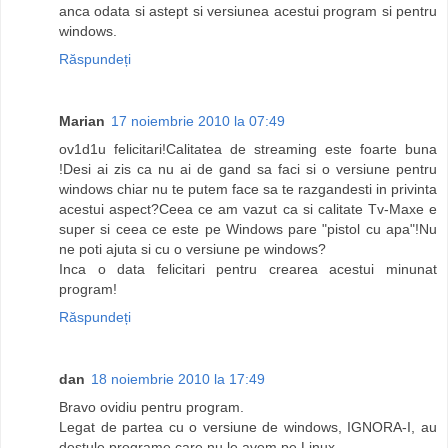
anca odata si astept si versiunea acestui program si pentru
windows.
Răspundeți
Marian
17 noiembrie 2010 la 07:49
ov1d1u felicitari!Calitatea de streaming este foarte buna
!Desi ai zis ca nu ai de gand sa faci si o versiune pentru
windows chiar nu te putem face sa te razgandesti in privinta
acestui aspect?Ceea ce am vazut ca si calitate Tv-Maxe e
super si ceea ce este pe Windows pare "pistol cu apa"!Nu
ne poti ajuta si cu o versiune pe windows?
Inca o data felicitari pentru crearea acestui minunat
program!
Răspundeți
dan
18 noiembrie 2010 la 17:49
Bravo ovidiu pentru program.
Legat de partea cu o versiune de windows, IGNORA-I, au
destule programe care nu le avem pe Linux