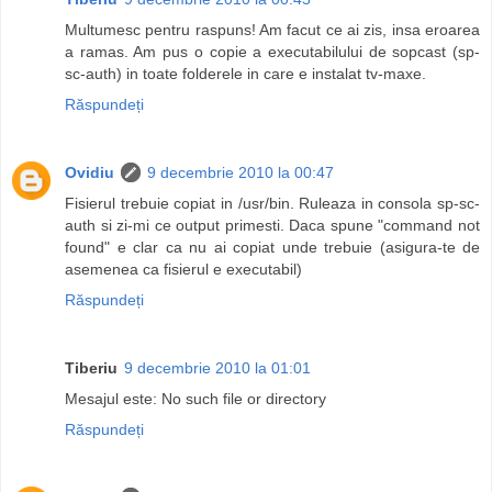
Multumesc pentru raspuns! Am facut ce ai zis, insa eroarea
a ramas. Am pus o copie a executabilului de sopcast (sp-
sc-auth) in toate folderele in care e instalat tv-maxe.
Răspundeți
Ovidiu
9 decembrie 2010 la 00:47
Fisierul trebuie copiat in /usr/bin. Ruleaza in consola sp-sc-
auth si zi-mi ce output primesti. Daca spune "command not
found" e clar ca nu ai copiat unde trebuie (asigura-te de
asemenea ca fisierul e executabil)
Răspundeți
Tiberiu
9 decembrie 2010 la 01:01
Mesajul este: No such file or directory
Răspundeți