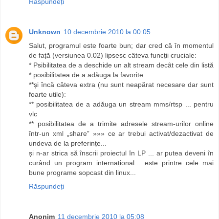
Răspundeți
Unknown
10 decembrie 2010 la 00:05
Salut, programul este foarte bun; dar cred că în momentul
de față (versiunea 0.02) lipsesc câteva funcții cruciale:
* Psibilitatea de a deschide un alt stream decât cele din listă
* posibilitatea de a adăuga la favorite
**și încă câteva extra (nu sunt neapărat necesare dar sunt
foarte utile):
** posibilitatea de a adăuga un stream mms/rtsp ... pentru
vlc
** posibilitatea de a trimite adresele stream-urilor online
într-un xml „share” »»» ce ar trebui activat/dezactivat de
undeva de la preferințe...
și n-ar strica să înscrii proiectul în LP ... ar putea deveni în
curând un program internațional... este printre cele mai
bune programe sopcast din linux...
Răspundeți
Anonim
11 decembrie 2010 la 05:08