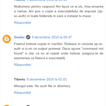
Multumesc pentru raspuns! Am facut ce ai zis, insa eroarea
a ramas. Am pus o copie a executabilului de sopcast (sp-
sc-auth) in toate folderele in care e instalat tv-maxe.
Răspundeți
Ovidiu
9 decembrie 2010 la 00:47
Fisierul trebuie copiat in /usr/bin. Ruleaza in consola sp-sc-
auth si zi-mi ce output primesti. Daca spune "command not
found" e clar ca nu ai copiat unde trebuie (asigura-te de
asemenea ca fisierul e executabil)
Răspundeți
Tiberiu
9 decembrie 2010 la 01:01
Mesajul este: No such file or directory
Răspundeți