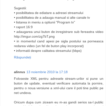
Sugestii:
• posibilitatea de ediatare a adresei streamului
• posibilitatea de a adauga manual si alte canale tv
• listarea in meniu a optiunii "Program tv"
• raport 16:9
• adaugarea unui buton de inregistrare sub fereastra video
http://imgur.com/zg7bT.png
• in momentul cand apesi pe sigla postului sa porneasca
redarea video (un fel de buton play incorporat)
• informatii despre calitatea streamului (kbps)
Răspundeți
alinrus
13 noiembrie 2010 la 17:18
Foloseste XML pentru adresele stream-urilor si pune un
buton de update, eventual verificare automata la pornire,
pentru o noua versiune a xml-ului care il poti tine public pe
net undeva.
Oricum dupa cum ziceam eu m-as gandi serios sa-l public