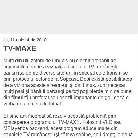
joi, 11 noiembrie 2010
TV-MAXE
Mulţi din utilizatorii de Linux s-au ciocnit probabil de
imposibilitatea de a vizualiza canalele TV româneşti
transmise de pe diverse site-uri, în special cele transmise
prin protocolul celor de la Sopcast. Deşi există posibilitatea
de a viziona aceste stream-uri şi din Linux, sunt necesari
mulţi paşi şi până îi parcurgi pe toţi poţi pierde minute bune
din filmul tău preferat sau ocazii importante de gol, dacă e
vorba de un meci de fotbal.
Ei bine am încercat să rezolv această problemă prin
conceperea programului TV-MAXE. Folosind VLC sau
MPlayer ca backend, acest program aduce multe din
canalele TV româneşti (şi câteva străine, ce-i drept) la două