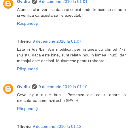
Ovidiu
9 decembrie 2010 la 01:01
Atunci e clar: verifica daca ai copiat unde trebuie sp-sc-auth
si verifica ca acesta sa fie executabil
Răspundeți
Tiberiu
9 decembrie 2010 la 01:07
Este in /usr/bin. Am modificat permisiunea cu chmod 777
(nu stiu daca este bine, sunt relativ nou in lumea linux), dar
mesajul este acelasi. Multumesc pentru rabdare!
Răspundeți
Ovidiu
9 decembrie 2010 la 01:10
Ceva sigur nu e bun... Posteaza aici ce iti apare la
executarea comenzii echo $PATH
Răspundeți
TIberiu
9 decembrie 2010 la 01:12