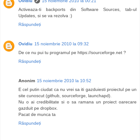
Ovidiu
15 noiembrie 2010 la 00:21
Activeaza-ti backports din Software Sources, tab-ul
Updates, si se va rezolva :)
Răspundeți
Ovidiu
15 noiembrie 2010 la 09:32
De ce nu pui tu programul pe https://sourceforge.net ?
Răspundeți
Anonim
15 noiembrie 2010 la 10:52
E cel putin ciudat ca nu vrei sa iti gazduiesti proiectul pe un
site cunoscut (github, sourceforge, launchapd).
Nu o ai credibilitate si o sa ramana un proiect oarecare
gazduit pe dropbox.
Pacat de munca ta
Răspundeți