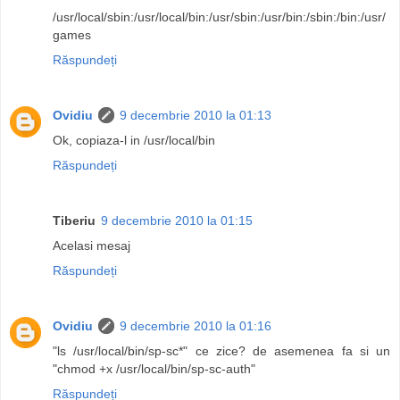
/usr/local/sbin:/usr/local/bin:/usr/sbin:/usr/bin:/sbin:/bin:/usr/
games
Răspundeți
Ovidiu
9 decembrie 2010 la 01:13
Ok, copiaza-l in /usr/local/bin
Răspundeți
Tiberiu
9 decembrie 2010 la 01:15
Acelasi mesaj
Răspundeți
Ovidiu
9 decembrie 2010 la 01:16
"ls /usr/local/bin/sp-sc*" ce zice? de asemenea fa si un
"chmod +x /usr/local/bin/sp-sc-auth"
Răspundeți