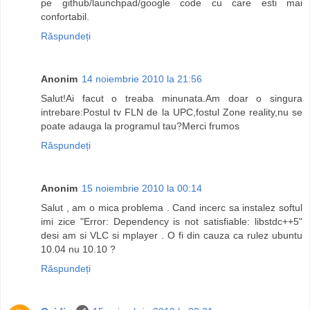
pe github/launchpad/google code cu care esti mai
confortabil.
Răspundeți
Anonim
14 noiembrie 2010 la 21:56
Salut!Ai facut o treaba minunata.Am doar o singura
intrebare:Postul tv FLN de la UPC,fostul Zone reality,nu se
poate adauga la programul tau?Merci frumos
Răspundeți
Anonim
15 noiembrie 2010 la 00:14
Salut , am o mica problema . Cand incerc sa instalez softul
imi zice "Error: Dependency is not satisfiable: libstdc++5"
desi am si VLC si mplayer . O fi din cauza ca rulez ubuntu
10.04 nu 10.10 ?
Răspundeți