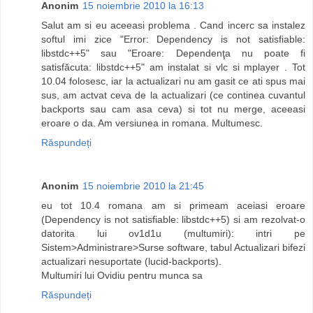
Anonim
15 noiembrie 2010 la 16:13
Salut am si eu aceeasi problema . Cand incerc sa instalez
softul imi zice "Error: Dependency is not satisfiable:
libstdc++5" sau "Eroare: Dependenţa nu poate fi
satisfăcuta: libstdc++5" am instalat si vlc si mplayer . Tot
10.04 folosesc, iar la actualizari nu am gasit ce ati spus mai
sus, am actvat ceva de la actualizari (ce continea cuvantul
backports sau cam asa ceva) si tot nu merge, aceeasi
eroare o da. Am versiunea in romana. Multumesc.
Răspundeți
Anonim
15 noiembrie 2010 la 21:45
eu tot 10.4 romana am si primeam aceiasi eroare
(Dependency is not satisfiable: libstdc++5) si am rezolvat-o
datorita lui ov1d1u (multumiri): intri pe
Sistem>Administrare>Surse software, tabul Actualizari bifezi
actualizari nesuportate (lucid-backports).
Multumiri lui Ovidiu pentru munca sa
Răspundeți