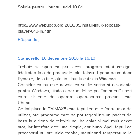
Solutie pentru Ubuntu Lucid 10.04
http://www.webupd8.org/2010/05/install-linux-sopcast-
player-040-in.html
Răspundeți
Stamorello
16 decembrie 2010 la 16:10
Trebuie sa spun ca prin acest program mi-ai castigat
fidelitatea fata de produsele tale, folosind pana acum doar
Pymaxe, de la tine, atat in Ubuntu cat si in Windows.
Consider ca nu este nevoie ca sa fie scrisa si o varianta
pentru Windows, fiindca doar astfel se pot "ademeni" useri
catre sisteme de operare open-source precum este
Ubuntu.
Ce imi place la TV-MAXE este faptul ca este foarte usor de
utilizat, are programe care se pot regasi intr-un pachet de
baza la o firma de televiziune, ba chiar si mai mult decat
atat, iar interfata este una simpla, dar buna. Apoi, faptul ca
procesorul nu are nicio treaba, mentinand temperatura la