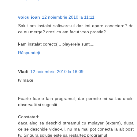
voicu ioan
12 noiembrie 2010 la 11:11
Salut am instalat software-ul dar imi apare conectare? de
ce nu merge? crezi ca am facut vreo prostie?
l-am instalat corect:( .. playerele sunt....
Răspundeți
Vladi
12 noiembrie 2010 la 16:09
tv maxe
Foarte foarte fain programul, dar permite-mi sa fac unele
observatii si sugestii:
Constatari:
daca aleg sa deschid streamul cu mplayer (extern), dupa
ce se deschide video-ul, nu ma mai pot conecta la alt post
tv. Singura solutie este sa restartez programul