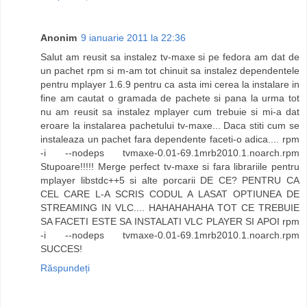
Anonim
9 ianuarie 2011 la 22:36
Salut am reusit sa instalez tv-maxe si pe fedora am dat de
un pachet rpm si m-am tot chinuit sa instalez dependentele
pentru mplayer 1.6.9 pentru ca asta imi cerea la instalare in
fine am cautat o gramada de pachete si pana la urma tot
nu am reusit sa instalez mplayer cum trebuie si mi-a dat
eroare la instalarea pachetului tv-maxe... Daca stiti cum se
instaleaza un pachet fara dependente faceti-o adica.... rpm
-i --nodeps tvmaxe-0.01-69.1mrb2010.1.noarch.rpm
Stupoare!!!!! Merge perfect tv-maxe si fara librariile pentru
mplayer libstdc++5 si alte porcarii DE CE? PENTRU CA
CEL CARE L-A SCRIS CODUL A LASAT OPTIUNEA DE
STREAMING IN VLC.... HAHAHAHAHA TOT CE TREBUIE
SA FACETI ESTE SA INSTALATI VLC PLAYER SI APOI rpm
-i --nodeps tvmaxe-0.01-69.1mrb2010.1.noarch.rpm
SUCCES!
Răspundeți