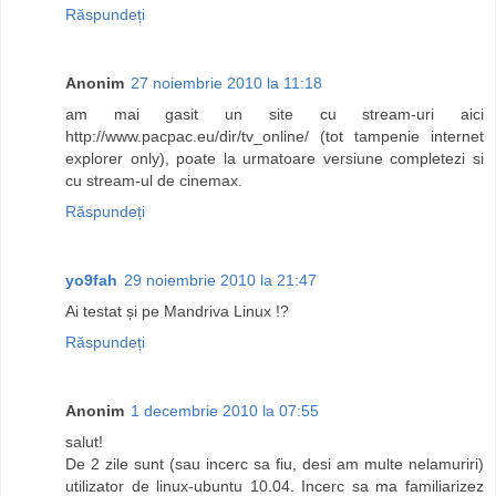
Răspundeți
Anonim
27 noiembrie 2010 la 11:18
am mai gasit un site cu stream-uri aici
http://www.pacpac.eu/dir/tv_online/ (tot tampenie internet
explorer only), poate la urmatoare versiune completezi si
cu stream-ul de cinemax.
Răspundeți
yo9fah
29 noiembrie 2010 la 21:47
Ai testat și pe Mandriva Linux !?
Răspundeți
Anonim
1 decembrie 2010 la 07:55
salut!
De 2 zile sunt (sau incerc sa fiu, desi am multe nelamuriri)
utilizator de linux-ubuntu 10.04. Incerc sa ma familiarizez