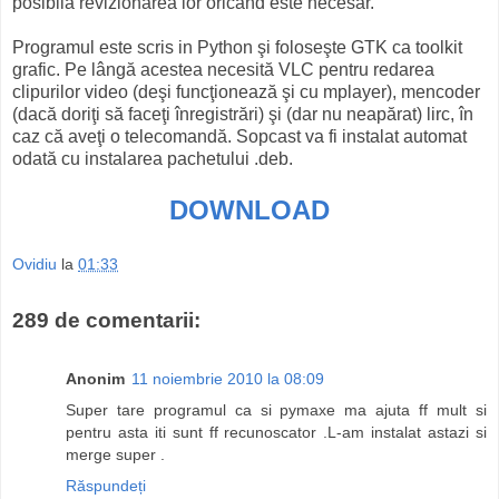
posibilă revizionarea lor oricând este necesar.
Programul este scris in Python şi foloseşte GTK ca toolkit
grafic. Pe lângă acestea necesită VLC pentru redarea
clipurilor video (deşi funcţionează şi cu mplayer), mencoder
(dacă doriţi să faceţi înregistrări) şi (dar nu neapărat) lirc, în
caz că aveţi o telecomandă. Sopcast va fi instalat automat
odată cu instalarea pachetului .deb.
DOWNLOAD
Ovidiu
la
01:33
289 de comentarii:
Anonim
11 noiembrie 2010 la 08:09
Super tare programul ca si pymaxe ma ajuta ff mult si
pentru asta iti sunt ff recunoscator .L-am instalat astazi si
merge super .
Răspundeți