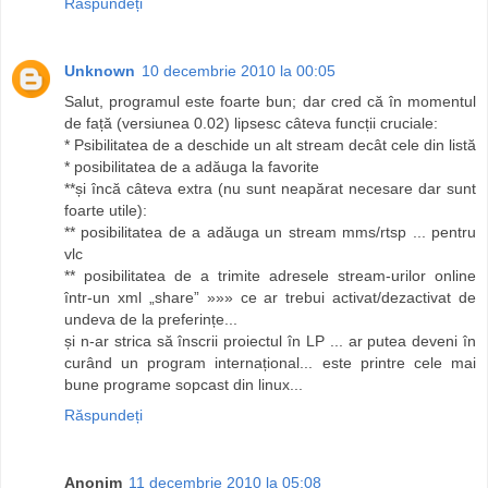
Răspundeți
Unknown
10 decembrie 2010 la 00:05
Salut, programul este foarte bun; dar cred că în momentul
de față (versiunea 0.02) lipsesc câteva funcții cruciale:
* Psibilitatea de a deschide un alt stream decât cele din listă
* posibilitatea de a adăuga la favorite
**și încă câteva extra (nu sunt neapărat necesare dar sunt
foarte utile):
** posibilitatea de a adăuga un stream mms/rtsp ... pentru
vlc
** posibilitatea de a trimite adresele stream-urilor online
într-un xml „share” »»» ce ar trebui activat/dezactivat de
undeva de la preferințe...
și n-ar strica să înscrii proiectul în LP ... ar putea deveni în
curând un program internațional... este printre cele mai
bune programe sopcast din linux...
Răspundeți
Anonim
11 decembrie 2010 la 05:08