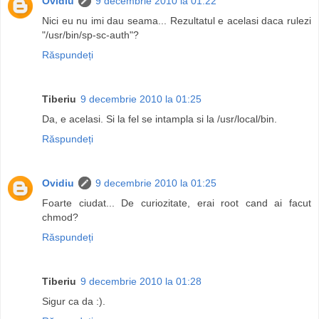
Ovidiu
9 decembrie 2010 la 01:22
Nici eu nu imi dau seama... Rezultatul e acelasi daca rulezi
"/usr/bin/sp-sc-auth"?
Răspundeți
Tiberiu
9 decembrie 2010 la 01:25
Da, e acelasi. Si la fel se intampla si la /usr/local/bin.
Răspundeți
Ovidiu
9 decembrie 2010 la 01:25
Foarte ciudat... De curiozitate, erai root cand ai facut
chmod?
Răspundeți
Tiberiu
9 decembrie 2010 la 01:28
Sigur ca da :).