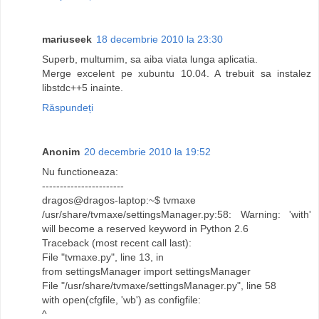
mariuseek
18 decembrie 2010 la 23:30
Superb, multumim, sa aiba viata lunga aplicatia.
Merge excelent pe xubuntu 10.04. A trebuit sa instalez
libstdc++5 inainte.
Răspundeți
Anonim
20 decembrie 2010 la 19:52
Nu functioneaza:
-----------------------
dragos@dragos-laptop:~$ tvmaxe
/usr/share/tvmaxe/settingsManager.py:58: Warning: 'with'
will become a reserved keyword in Python 2.6
Traceback (most recent call last):
File "tvmaxe.py", line 13, in
from settingsManager import settingsManager
File "/usr/share/tvmaxe/settingsManager.py", line 58
with open(cfgfile, 'wb') as configfile:
^