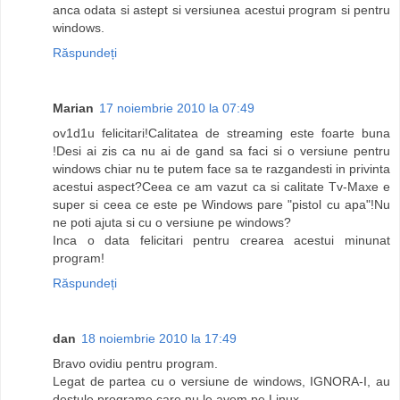
anca odata si astept si versiunea acestui program si pentru
windows.
Răspundeți
Marian
17 noiembrie 2010 la 07:49
ov1d1u felicitari!Calitatea de streaming este foarte buna
!Desi ai zis ca nu ai de gand sa faci si o versiune pentru
windows chiar nu te putem face sa te razgandesti in privinta
acestui aspect?Ceea ce am vazut ca si calitate Tv-Maxe e
super si ceea ce este pe Windows pare "pistol cu apa"!Nu
ne poti ajuta si cu o versiune pe windows?
Inca o data felicitari pentru crearea acestui minunat
program!
Răspundeți
dan
18 noiembrie 2010 la 17:49
Bravo ovidiu pentru program.
Legat de partea cu o versiune de windows, IGNORA-I, au
destule programe care nu le avem pe Linux