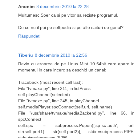
Anonim
8 decembrie 2010 la 22:28
Multumesc.Sper ca si pe vitor sa reziste programul.
De ce nu il pui pe softpedia si pe alte saituri de genul?
Răspundeți
Tiberiu
8 decembrie 2010 la 22:56
Revin cu eroarea de pe Linux Mint 10 64bit care apare in
momentul in care incerc sa deschid un canal:
Traceback (most recent call last):
File "tvmaxe.py", line 211, in listPress
self.playChannel(selected)
File "tvmaxe.py", line 245, in playChannel
self.mediaPlayer.spcConnect(self.url, self.name)
File "/usr/share/tvmaxe/mediaBackend.py", line 66, in
spcConnect
self.spc = subprocess.Popen(['sp-sc-auth', url,
str(self.port1), str(self.port2)], stdin=subprocess.PIPE,
stdout=subprocess.PIPE)