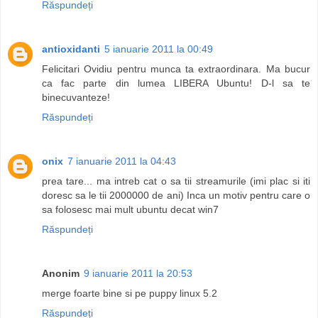
Răspundeți
antioxidanti
5 ianuarie 2011 la 00:49
Felicitari Ovidiu pentru munca ta extraordinara. Ma bucur
ca fac parte din lumea LIBERA Ubuntu! D-l sa te
binecuvanteze!
Răspundeți
onix
7 ianuarie 2011 la 04:43
prea tare... ma intreb cat o sa tii streamurile (imi plac si iti
doresc sa le tii 2000000 de ani) Inca un motiv pentru care o
sa folosesc mai mult ubuntu decat win7
Răspundeți
Anonim
9 ianuarie 2011 la 20:53
merge foarte bine si pe puppy linux 5.2
Răspundeți