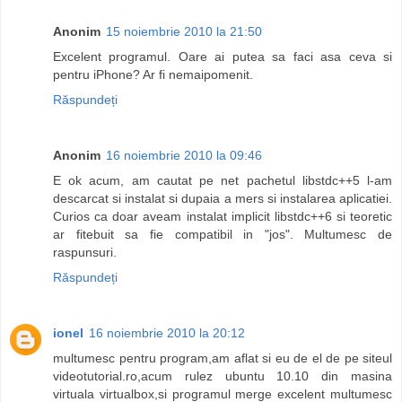
Anonim
15 noiembrie 2010 la 21:50
Excelent programul. Oare ai putea sa faci asa ceva si
pentru iPhone? Ar fi nemaipomenit.
Răspundeți
Anonim
16 noiembrie 2010 la 09:46
E ok acum, am cautat pe net pachetul libstdc++5 l-am
descarcat si instalat si dupaia a mers si instalarea aplicatiei.
Curios ca doar aveam instalat implicit libstdc++6 si teoretic
ar fitebuit sa fie compatibil in "jos". Multumesc de
raspunsuri.
Răspundeți
ionel
16 noiembrie 2010 la 20:12
multumesc pentru program,am aflat si eu de el de pe siteul
videotutorial.ro,acum rulez ubuntu 10.10 din masina
virtuala virtualbox,si programul merge excelent multumesc