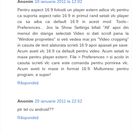
Anonim
10 ianuarie 2011 la 12:02
Pentru aspect 16:9 folositi un player extern adica vlc pentru
ca suporta aspect ratio 16:9 in primul rand setati vlc player
ca sa aiba ca default 16:9 in acest mod: Tools--
Preferences... Jos la Show Settings bifati "All' apoi din
meniul din stanga selectati Video si dati scroll pana la
"Window propreties" si veti vedea mai jos "Video cropping"
in casuta de text alaturata scrieti 16:9 apoi apasati pe save.
Acum aveti vlc 16:9 ca default pentru video. Acum setati tv
maxe pentru player extern: File > Preferences > si acolo in
casuta scrieti vlc care este comanda pentru pornirea vlc.
Acum aveti tv maxe in format 16:9. Multumesc pentru
program, e super!
Răspundeți
Anonim
20 ianuarie 2011 la 22:52
ptr tel cu android??
Răspundeți