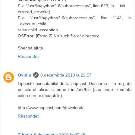
File "/usr/lib/python2.6/subprocess.py", line 623, in __init__
errread, errwrite)
File "/usr/lib/python2.6/subprocess.py", line 1141, in
_execute_child
raise child_exception
OSError: [Errno 2] No such file or directory
Sper sa ajute.
Răspundeți
Ovidiu
8 decembrie 2010 la 22:57
Lipseste executabilul de la sopcast. Descarca-l, te rog, de
pe site-ul oficial si pune-l in /usr/bin (sau unde e setata
calea spre executabile).
http://www.sopcast.com/download/
Răspundeți
Tiberiu
9 decembrie 2010 la 00:45