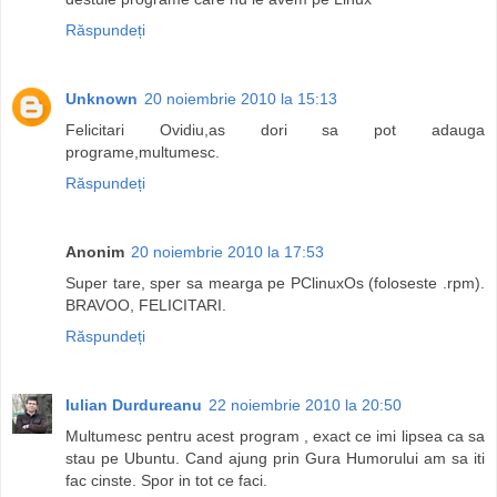
Răspundeți
Unknown
20 noiembrie 2010 la 15:13
Felicitari Ovidiu,as dori sa pot adauga
programe,multumesc.
Răspundeți
Anonim
20 noiembrie 2010 la 17:53
Super tare, sper sa mearga pe PClinuxOs (foloseste .rpm).
BRAVOO, FELICITARI.
Răspundeți
Iulian Durdureanu
22 noiembrie 2010 la 20:50
Multumesc pentru acest program , exact ce imi lipsea ca sa
stau pe Ubuntu. Cand ajung prin Gura Humorului am sa iti
fac cinste. Spor in tot ce faci.