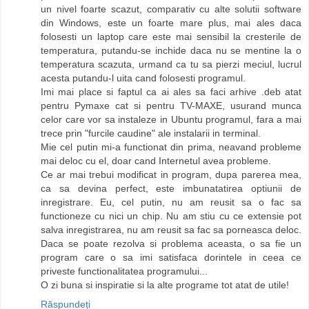
un nivel foarte scazut, comparativ cu alte solutii software
din Windows, este un foarte mare plus, mai ales daca
folosesti un laptop care este mai sensibil la cresterile de
temperatura, putandu-se inchide daca nu se mentine la o
temperatura scazuta, urmand ca tu sa pierzi meciul, lucrul
acesta putandu-l uita cand folosesti programul.
Imi mai place si faptul ca ai ales sa faci arhive .deb atat
pentru Pymaxe cat si pentru TV-MAXE, usurand munca
celor care vor sa instaleze in Ubuntu programul, fara a mai
trece prin "furcile caudine" ale instalarii in terminal.
Mie cel putin mi-a functionat din prima, neavand probleme
mai deloc cu el, doar cand Internetul avea probleme.
Ce ar mai trebui modificat in program, dupa parerea mea,
ca sa devina perfect, este imbunatatirea optiunii de
inregistrare. Eu, cel putin, nu am reusit sa o fac sa
functioneze cu nici un chip. Nu am stiu cu ce extensie pot
salva inregistrarea, nu am reusit sa fac sa porneasca deloc.
Daca se poate rezolva si problema aceasta, o sa fie un
program care o sa imi satisfaca dorintele in ceea ce
priveste functionalitatea programului...
O zi buna si inspiratie si la alte programe tot atat de utile!
Răspundeți