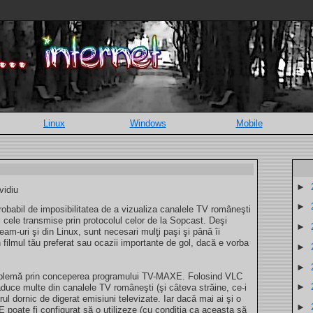
Linux
Windows
Mobile
►
vidiu
►
 probabil de imposibilitatea de a vizualiza canalele TV româneşti
l cele transmise prin protocolul celor de la Sopcast. Deşi
►
eam-uri şi din Linux, sunt necesari mulţi paşi şi până îi
n filmul tău preferat sau ocazii importante de gol, dacă e vorba
►
►
roblemă prin conceperea programului TV-MAXE. Folosind VLC
►
uce multe din canalele TV româneşti (şi câteva străine, ce-i
orul dornic de digerat emisiuni televizate. Iar dacă mai ai şi o
►
oate fi configurat să o utilizeze (cu condiţia ca aceasta să