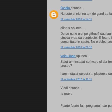
Ovidiu
spunea...
Nu este si nici nu am de gand sa f
11 noiembrie 2010 la 14:11
alinrus spunea...
De ce nu le urci pe github? sau laun
cineva vrea sa contribuie. E foarte 
comunitate in spate. Nu e deloc prof
11 noiembrie 2010 la 20:18
voicu ioan
spunea...
Salut am instalat software-ul dar 
prostie?
l-am instalat corect:( .. playerele sun
12 noiembrie 2010 la 11:11
Vladi spunea...
tv maxe
Foarte foarte fain programul, dar pe