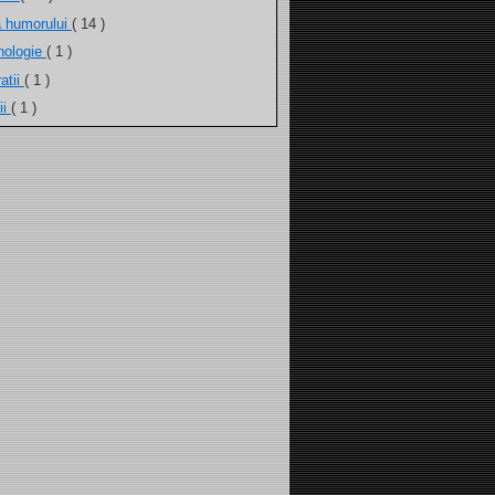
a humorului
( 14 )
nologie
( 1 )
atii
( 1 )
ii
( 1 )