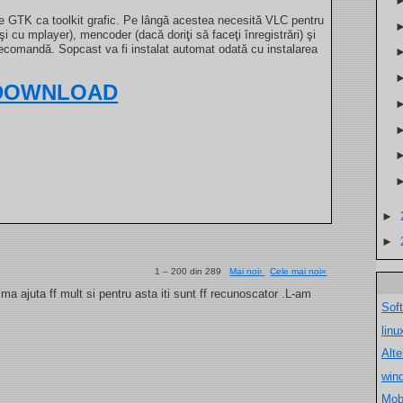
te GTK ca toolkit grafic. Pe lângă acestea necesită VLC pentru
şi cu mplayer), mencoder (dacă doriţi să faceţi înregistrări) şi
telecomandă. Sopcast va fi instalat automat odată cu instalarea
DOWNLOAD
►
►
1 – 200 din 289
Mai noi›
Cele mai noi»
a ajuta ff mult si pentru asta iti sunt ff recunoscator .L-am
Sof
lin
Alt
win
Mob