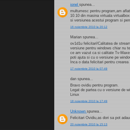
ionel
spunea...
multumesc pentru program,am aflat s
10.10 din masina virtuala virtualb
si versiunea acestui program si pe
16 noiembrie 2010 la 20:12
Marian spunea...
ov1d1u felicitari!Calitatea de strea
versiune pentru windows chiar nu t
ce am vazut ca si calitate Tv-Maxe
poti ajuta si cu o versiune pe wind
Inca o data felicitari pentru creare
17 noiembrie 2010 la 07:49
dan spunea...
Bravo ovidiu pentru program.
Legat de partea cu o versiune de 
Linux
18 noiembrie 2010 la 17:49
Unknown
spunea...
Felicitari Ovidiu,as dori sa pot a
20 noiembrie 2010 la 15:13