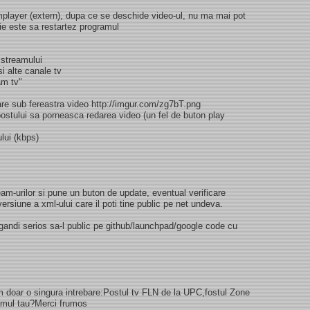
player (extern), dupa ce se deschide video-ul, nu ma mai pot
tie este sa restartez programul
 streamului
i alte canale tv
am tv"
are sub fereastra video http://imgur.com/zg7bT.png
ostului sa porneasca redarea video (un fel de buton play
ului (kbps)
m-urilor si pune un buton de update, eventual verificare
ersiune a xml-ului care il poti tine public pe net undeva.
ndi serios sa-l public pe github/launchpad/google code cu
m doar o singura intrebare:Postul tv FLN de la UPC,fostul Zone
ramul tau?Merci frumos