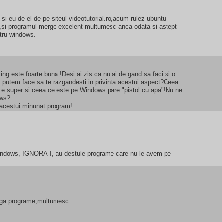
i eu de el de pe siteul videotutorial.ro,acum rulez ubuntu
ox,si programul merge excelent multumesc anca odata si astept
ntru windows.
ming este foarte buna !Desi ai zis ca nu ai de gand sa faci si o
e putem face sa te razgandesti in privinta acestui aspect?Ceea
 e super si ceea ce este pe Windows pare "pistol cu apa"!Nu ne
ows?
a acestui minunat program!
windows, IGNORA-I, au destule programe care nu le avem pe
dauga programe,multumesc.