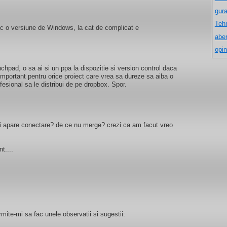
gur
Teh
ac o versiune de Windows, la cat de complicat e
aber
opin
chpad, o sa ai si un ppa la dispozitie si version control daca
important pentru orice proiect care vrea sa dureze sa aiba o
esional sa le distribui de pe dropbox. Spor.
imi apare conectare? de ce nu merge? crezi ca am facut vreo
t....
rmite-mi sa fac unele observatii si sugestii: