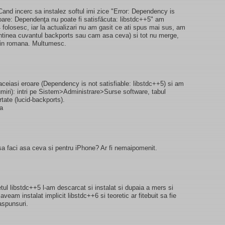
and incerc sa instalez softul imi zice "Error: Dependency is
roare: Dependenţa nu poate fi satisfăcuta: libstdc++5" am
04 folosesc, iar la actualizari nu am gasit ce ati spus mai sus, am
ontinea cuvantul backports sau cam asa ceva) si tot nu merge,
 in romana. Multumesc.
ceiasi eroare (Dependency is not satisfiable: libstdc++5) si am
umiri): intri pe Sistem>Administrare>Surse software, tabul
rtate (lucid-backports).
sa
sa faci asa ceva si pentru iPhone? Ar fi nemaipomenit.
l libstdc++5 l-am descarcat si instalat si dupaia a mers si
aveam instalat implicit libstdc++6 si teoretic ar fitebuit sa fie
aspunsuri.