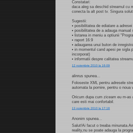
Constatari:
daca aleg sa deschid streamul cu m
conecta la alt post tv. Singura solu
Sugestii:
• posibilitatea de ediatare a adresei
• posibilitatea de a adauga manual s
• listarea in meniu a optiunii "Progr
• raport 16:9
• adaugarea unui buton de inregistr
• in momentul cand apesi pe sigla p
incorporat)
• informatii despre calitatea stream
12 noiembrie 2010 la 16:09
alinrus spunea...
Foloseste XML pentru adresele strea
automata la pornire, pentru o noua v
Oricum dupa cum ziceam eu m-as ga
care esti mai confortabil.
13 noiembrie 2010 la 17:18
Anonim spunea...
Salut!Ai facut o treaba minunata.A
reality,nu se poate adauga la prog