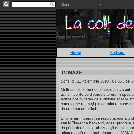
Home
Software
TV-MAXE
Scris joi, 11 noiembrie 2010 , 01:33 , de O
Mulţi din utilizatorii de Linux s-au ciocnit
transmise de pe diverse site-uri, în specia
există posibilitatea de a viziona aceste str
parcurgi pe toţi poţi pierde minute bune di
de un meci de fotbal.
Ei bine am încercat să rezolv această p
sau MPlayer ca backend, acest program ad
drept) la două click-uri distanţă de utilizat
telecomandă e perfect, deoarece TV-MAXE p