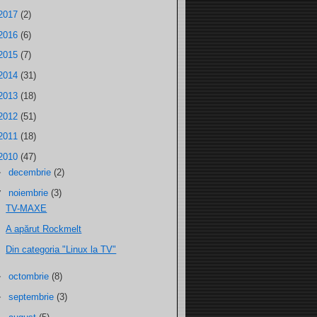
2017
(2)
2016
(6)
2015
(7)
2014
(31)
2013
(18)
2012
(51)
2011
(18)
2010
(47)
►
decembrie
(2)
▼
noiembrie
(3)
TV-MAXE
A apărut Rockmelt
Din categoria "Linux la TV"
►
octombrie
(8)
►
septembrie
(3)