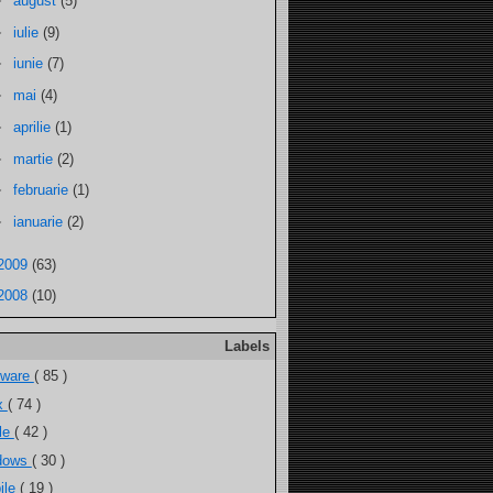
►
august
(5)
►
iulie
(9)
►
iunie
(7)
►
mai
(4)
►
aprilie
(1)
►
martie
(2)
►
februarie
(1)
►
ianuarie
(2)
2009
(63)
2008
(10)
Labels
tware
( 85 )
ux
( 74 )
ele
( 42 )
dows
( 30 )
ile
( 19 )