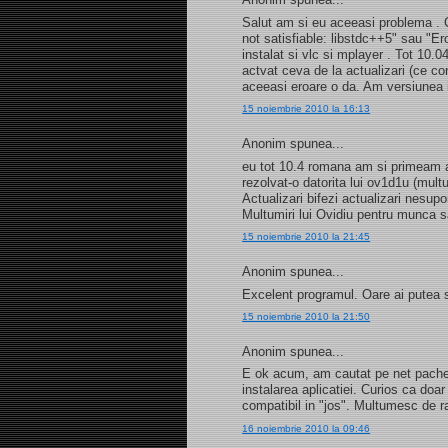
Salut am si eu aceeasi problema . C
not satisfiable: libstdc++5" sau "E
instalat si vlc si mplayer . Tot 10.
actvat ceva de la actualizari (ce c
aceeasi eroare o da. Am versiunea
15 noiembrie 2010 la 16:13
Anonim spunea...
eu tot 10.4 romana am si primeam a
rezolvat-o datorita lui ov1d1u (mult
Actualizari bifezi actualizari nesupo
Multumiri lui Ovidiu pentru munca 
15 noiembrie 2010 la 21:45
Anonim spunea...
Excelent programul. Oare ai putea 
15 noiembrie 2010 la 21:50
Anonim spunea...
E ok acum, am cautat pe net pachetu
instalarea aplicatiei. Curios ca doar 
compatibil in "jos". Multumesc de r
16 noiembrie 2010 la 09:46