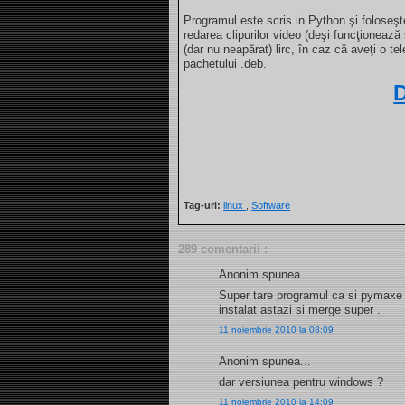
Programul este scris in Python şi foloseş
redarea clipurilor video (deşi funcţionează 
(dar nu neapărat) lirc, în caz că aveţi o 
pachetului .deb.
Tag-uri:
linux
,
Software
289 comentarii :
Anonim spunea...
Super tare programul ca si pymaxe m
instalat astazi si merge super .
11 noiembrie 2010 la 08:09
Anonim spunea...
dar versiunea pentru windows ?
11 noiembrie 2010 la 14:09