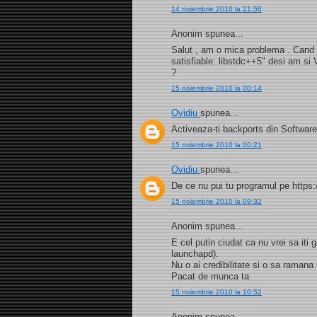
14 noiembrie 2010 la 21:56
Anonim spunea...
Salut , am o mica problema . Cand i
satisfiable: libstdc++5" desi am si
?
15 noiembrie 2010 la 00:14
Ovidiu
spunea...
Activeaza-ti backports din Software
15 noiembrie 2010 la 00:21
Ovidiu
spunea...
De ce nu pui tu programul pe https:
15 noiembrie 2010 la 09:32
Anonim spunea...
E cel putin ciudat ca nu vrei sa iti
launchapd).
Nu o ai credibilitate si o sa ramana
Pacat de munca ta
15 noiembrie 2010 la 10:52
Anonim spunea...