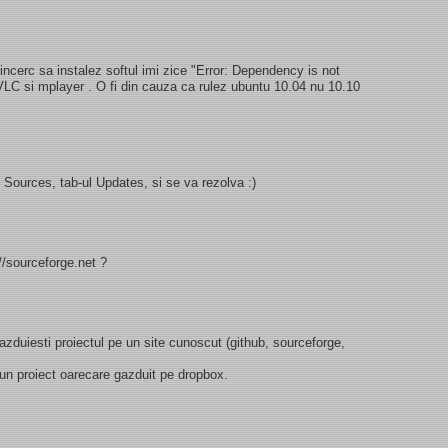
ncerc sa instalez softul imi zice "Error: Dependency is not
 VLC si mplayer . O fi din cauza ca rulez ubuntu 10.04 nu 10.10
 Sources, tab-ul Updates, si se va rezolva :)
//sourceforge.net ?
 gazduiesti proiectul pe un site cunoscut (github, sourceforge,
 un proiect oarecare gazduit pe dropbox.