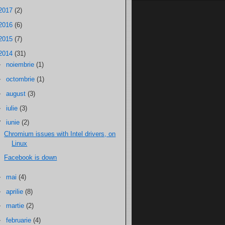
2017
(2)
2016
(6)
2015
(7)
2014
(31)
►
noiembrie
(1)
►
octombrie
(1)
►
august
(3)
►
iulie
(3)
▼
iunie
(2)
Chromium issues with Intel drivers, on
Linux
Facebook is down
►
mai
(4)
►
aprilie
(8)
►
martie
(2)
►
februarie
(4)