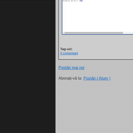
Tag-uri:
0 comentarii
Postări mai noi
Abonați-vă la:
Postări ( Atom )