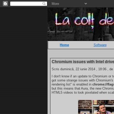
Home
Software
Chromium issues with Intel driv
Scris duminică, 22 iunie 2014 , 18:06 , de
I don't know if an update to Chromium or to
got some strange issues with Chromium's 
rendering list" is enabled in
chrome://flag
but this means that Aura, the new Chromium
HTML5 videos to look pixelated when scal