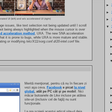
►
►
rated UI (left) and w/o accelerated UI (right)
►
nge issues, like text selection not being updated until I scroll
▼
ot being always highlighted when the mouse cursor is over
old acceleration method
, UXA. The new SNA acceleration
hat it is prone to bugs, while UXA is more mature and stable.
eating or modifying
/etc/X11/xorg.conf.d/20-intel.conf
file.
Merită menţionat, pentru că nu în fiecare zi
vezi aşa ceva.
Facebook
e picat
la nivel
global
, atât pe PC cât şi pe mobil
. Nici
măcar butoanele de Like incluse pe atâtea
site-uri (inclusiv cel de faţă) nu sunt
funcţionale.
La ora scrierii acestui articol site-ul deja