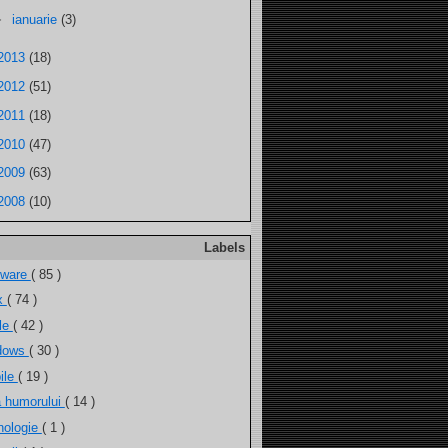
►
ianuarie
(3)
2013
(18)
2012
(51)
2011
(18)
2010
(47)
2009
(63)
2008
(10)
Labels
tware
( 85 )
ux
( 74 )
ele
( 42 )
dows
( 30 )
ile
( 19 )
a humorului
( 14 )
nologie
( 1 )