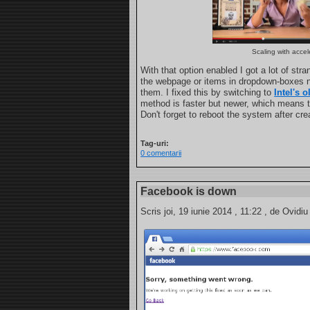
Scaling with accele
With that option enabled I got a lot of stra
the webpage or items in dropdown-boxes n
them. I fixed this by switching to
Intel's 
method is faster but newer, which means t
Don't forget to reboot the system after cr
Tag-uri:
0 comentarii
Facebook is down
Scris joi, 19 iunie 2014 , 11:22 , de Ovidiu