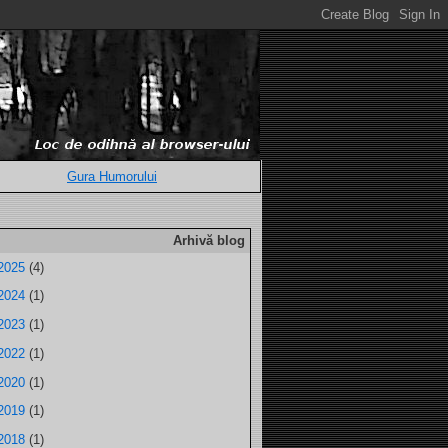
Gura Humorului
Arhivă blog
2025
(4)
2024
(1)
2023
(1)
2022
(1)
2020
(1)
2019
(1)
2018
(1)