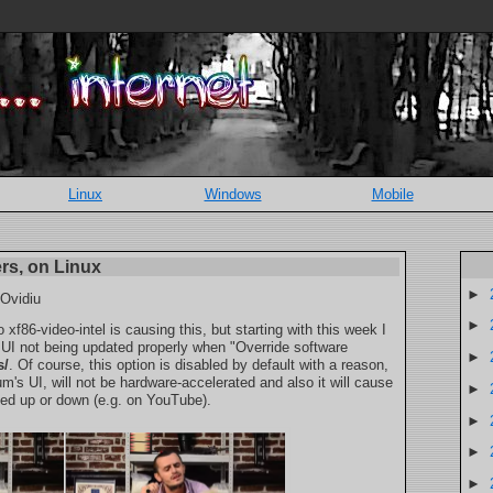
Linux
Windows
Mobile
ers, on Linux
►
 Ovidiu
►
 xf86-video-intel is causing this, but starting with this week I
UI not being updated properly when "Override software
►
s/
. Of course, this option is disabled by default with a reason,
's UI, will not be hardware-accelerated and also it will cause
►
ed up or down (e.g. on YouTube).
►
►
►