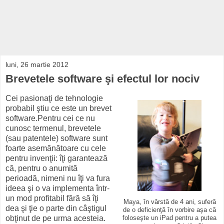
luni, 26 martie 2012
Brevetele software şi efectul lor nociv
Cei pasionaţi de tehnologie
probabil ştiu ce este un brevet
software.Pentru cei ce nu
cunosc termenul, brevetele
(sau patentele) software sunt
foarte asemănătoare cu cele
pentru invenţii: îţi garantează
că, pentru o anumită
perioadă, nimeni nu îţi va fura
ideea şi o va implementa într-
un mod profitabil fără să îţi
Maya, în vârstă de 4 ani, suferă
dea şi ţie o parte din câştigul
de o deficienţă în vorbire aşa că
obţinut de pe urma acesteia.
foloseşte un iPad pentru a putea