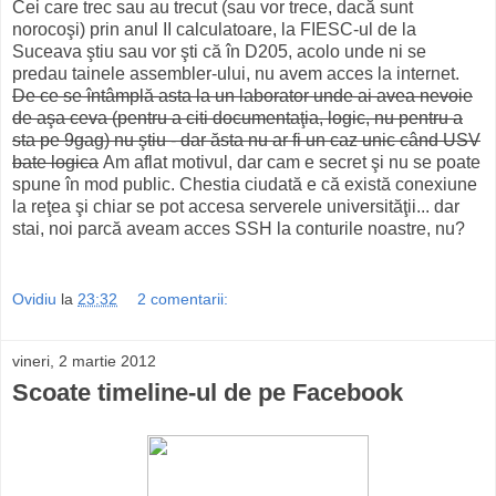
Cei care trec sau au trecut (sau vor trece, dacă sunt
norocoşi) prin anul II calculatoare, la FIESC-ul de la
Suceava ştiu sau vor şti că în D205, acolo unde ni se
predau tainele assembler-ului, nu avem acces la internet.
De ce se întâmplă asta la un laborator unde ai avea nevoie
de aşa ceva (pentru a citi documentaţia, logic, nu pentru a
sta pe 9gag) nu ştiu - dar ăsta nu ar fi un caz unic când USV
bate logica
Am aflat motivul, dar cam e secret şi nu se poate
spune în mod public. Chestia ciudată e că există conexiune
la reţea şi chiar se pot accesa serverele universităţii... dar
stai, noi parcă aveam acces SSH la conturile noastre, nu?
Ovidiu
la
23:32
2 comentarii:
vineri, 2 martie 2012
Scoate timeline-ul de pe Facebook