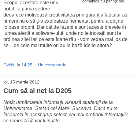
comunica cu părinţii săi.
Scopul acestora este unul
nobil, la prima vedere,
deoarece motivează creativitatea prin garanţia faptului că
nimeni nu o să ţi-o exploateze nemeritat pentru a obţine
foloase proprii. Dar cât de fezabile sunt aceste brevete în
lumea alertă a software-ului, unde noile inovaţii sunt la
ordinea zilei iar, ce este foarte rău - vom vedea mai jos de
ce -, de cele mai multe ori au la bază ideile altora?
Ovidiu
la
14:25
Un comentariu:
joi, 15 martie 2012
Cum să ai net la D205
Notă: următoarele informaţii vizează studenţii de la
Universitatea "Ştefan cel Mare" Suceava. Dacă nu te
încadrezi în acest grup select, cel mai probabil informaţiile
ce urmează îţi vor fi inutile.