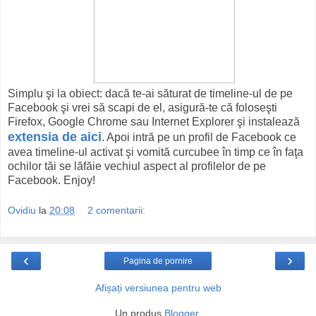
Simplu şi la obiect: dacă te-ai săturat de timeline-ul de pe
Facebook şi vrei să scapi de el, asigură-te că foloseşti
Firefox, Google Chrome sau Internet Explorer şi instalează
extensia de aici
. Apoi intră pe un profil de Facebook ce
avea timeline-ul activat şi vomită curcubee în timp ce în faţa
ochilor tăi se lăfăie vechiul aspect al profilelor de pe
Facebook. Enjoy!
Ovidiu
la
20:08
2 comentarii:
‹
›
Pagina de pornire
Afișați versiunea pentru web
Un produs
Blogger
.