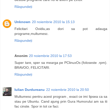
Răspundeți
Unknown
20 noiembrie 2010 la 15:13
Felicitari Ovidiu,as dori sa pot adauga
programe,multumesc.
Răspundeți
Anonim
20 noiembrie 2010 la 17:53
Super tare, sper sa mearga pe PClinuxOs (foloseste .rpm).
BRAVOO, FELICITARI.
Răspundeți
Iulian Durdureanu
22 noiembrie 2010 la 20:50
Multumesc pentru acest program , exact ce imi lipsea ca sa
stau pe Ubuntu. Cand ajung prin Gura Humorului am sa iti
fac cinste. Spor in tot ce faci.