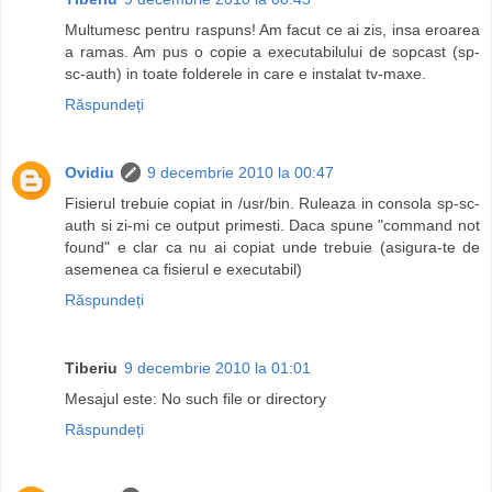
Multumesc pentru raspuns! Am facut ce ai zis, insa eroarea
a ramas. Am pus o copie a executabilului de sopcast (sp-
sc-auth) in toate folderele in care e instalat tv-maxe.
Răspundeți
Ovidiu
9 decembrie 2010 la 00:47
Fisierul trebuie copiat in /usr/bin. Ruleaza in consola sp-sc-
auth si zi-mi ce output primesti. Daca spune "command not
found" e clar ca nu ai copiat unde trebuie (asigura-te de
asemenea ca fisierul e executabil)
Răspundeți
Tiberiu
9 decembrie 2010 la 01:01
Mesajul este: No such file or directory
Răspundeți