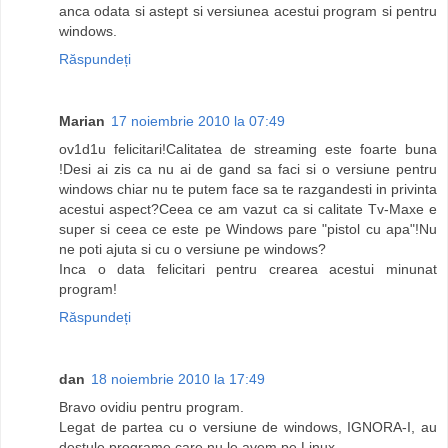
anca odata si astept si versiunea acestui program si pentru
windows.
Răspundeți
Marian
17 noiembrie 2010 la 07:49
ov1d1u felicitari!Calitatea de streaming este foarte buna
!Desi ai zis ca nu ai de gand sa faci si o versiune pentru
windows chiar nu te putem face sa te razgandesti in privinta
acestui aspect?Ceea ce am vazut ca si calitate Tv-Maxe e
super si ceea ce este pe Windows pare "pistol cu apa"!Nu
ne poti ajuta si cu o versiune pe windows?
Inca o data felicitari pentru crearea acestui minunat
program!
Răspundeți
dan
18 noiembrie 2010 la 17:49
Bravo ovidiu pentru program.
Legat de partea cu o versiune de windows, IGNORA-I, au
destule programe care nu le avem pe Linux