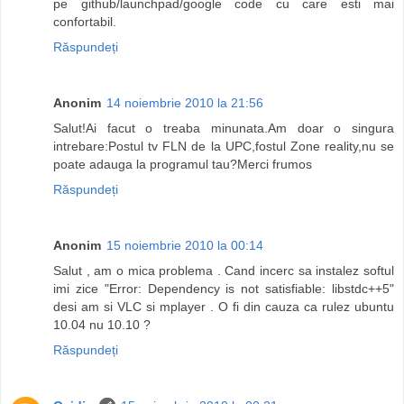
pe github/launchpad/google code cu care esti mai
confortabil.
Răspundeți
Anonim
14 noiembrie 2010 la 21:56
Salut!Ai facut o treaba minunata.Am doar o singura
intrebare:Postul tv FLN de la UPC,fostul Zone reality,nu se
poate adauga la programul tau?Merci frumos
Răspundeți
Anonim
15 noiembrie 2010 la 00:14
Salut , am o mica problema . Cand incerc sa instalez softul
imi zice "Error: Dependency is not satisfiable: libstdc++5"
desi am si VLC si mplayer . O fi din cauza ca rulez ubuntu
10.04 nu 10.10 ?
Răspundeți