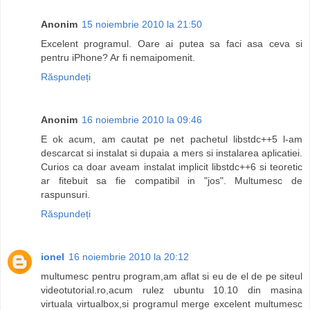
Anonim
15 noiembrie 2010 la 21:50
Excelent programul. Oare ai putea sa faci asa ceva si
pentru iPhone? Ar fi nemaipomenit.
Răspundeți
Anonim
16 noiembrie 2010 la 09:46
E ok acum, am cautat pe net pachetul libstdc++5 l-am
descarcat si instalat si dupaia a mers si instalarea aplicatiei.
Curios ca doar aveam instalat implicit libstdc++6 si teoretic
ar fitebuit sa fie compatibil in "jos". Multumesc de
raspunsuri.
Răspundeți
ionel
16 noiembrie 2010 la 20:12
multumesc pentru program,am aflat si eu de el de pe siteul
videotutorial.ro,acum rulez ubuntu 10.10 din masina
virtuala virtualbox,si programul merge excelent multumesc