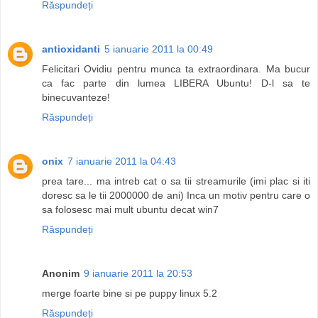
Răspundeți
antioxidanti
5 ianuarie 2011 la 00:49
Felicitari Ovidiu pentru munca ta extraordinara. Ma bucur
ca fac parte din lumea LIBERA Ubuntu! D-l sa te
binecuvanteze!
Răspundeți
onix
7 ianuarie 2011 la 04:43
prea tare... ma intreb cat o sa tii streamurile (imi plac si iti
doresc sa le tii 2000000 de ani) Inca un motiv pentru care o
sa folosesc mai mult ubuntu decat win7
Răspundeți
Anonim
9 ianuarie 2011 la 20:53
merge foarte bine si pe puppy linux 5.2
Răspundeți