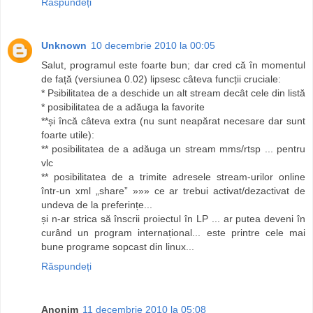
Răspundeți
Unknown
10 decembrie 2010 la 00:05
Salut, programul este foarte bun; dar cred că în momentul
de față (versiunea 0.02) lipsesc câteva funcții cruciale:
* Psibilitatea de a deschide un alt stream decât cele din listă
* posibilitatea de a adăuga la favorite
**și încă câteva extra (nu sunt neapărat necesare dar sunt
foarte utile):
** posibilitatea de a adăuga un stream mms/rtsp ... pentru
vlc
** posibilitatea de a trimite adresele stream-urilor online
într-un xml „share” »»» ce ar trebui activat/dezactivat de
undeva de la preferințe...
și n-ar strica să înscrii proiectul în LP ... ar putea deveni în
curând un program internațional... este printre cele mai
bune programe sopcast din linux...
Răspundeți
Anonim
11 decembrie 2010 la 05:08