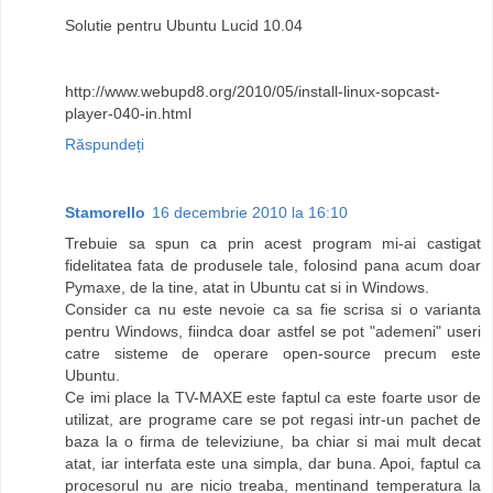
Solutie pentru Ubuntu Lucid 10.04
http://www.webupd8.org/2010/05/install-linux-sopcast-
player-040-in.html
Răspundeți
Stamorello
16 decembrie 2010 la 16:10
Trebuie sa spun ca prin acest program mi-ai castigat
fidelitatea fata de produsele tale, folosind pana acum doar
Pymaxe, de la tine, atat in Ubuntu cat si in Windows.
Consider ca nu este nevoie ca sa fie scrisa si o varianta
pentru Windows, fiindca doar astfel se pot "ademeni" useri
catre sisteme de operare open-source precum este
Ubuntu.
Ce imi place la TV-MAXE este faptul ca este foarte usor de
utilizat, are programe care se pot regasi intr-un pachet de
baza la o firma de televiziune, ba chiar si mai mult decat
atat, iar interfata este una simpla, dar buna. Apoi, faptul ca
procesorul nu are nicio treaba, mentinand temperatura la