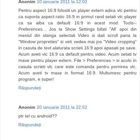
Anonim
10 ianuarie 2011 la 12:02
Pentru aspect 16:9 folositi un player extern adica vlc pentru
ca suporta aspect ratio 16:9 in primul rand setati vlc player
ca sa aiba ca default 16:9 in acest mod: Tools--
Preferences... Jos la Show Settings bifati "All' apoi din
meniul din stanga selectati Video si dati scroll pana la
"Window propreties" si veti vedea mai jos "Video cropping"
in casuta de text alaturata scrieti 16:9 apoi apasati pe save.
Acum aveti vlc 16:9 ca default pentru video. Acum setati tv
maxe pentru player extern: File > Preferences > si acolo in
casuta scrieti vlc care este comanda pentru pornirea vlc.
Acum aveti tv maxe in format 16:9. Multumesc pentru
program, e super!
Răspundeți
Anonim
20 ianuarie 2011 la 22:52
ptr tel cu android??
Răspundeți