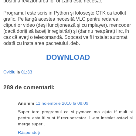
posibilă revizionarea lor oricând este necesar.
Programul este scris in Python şi foloseşte GTK ca toolkit
grafic. Pe lângă acestea necesită VLC pentru redarea
clipurilor video (deşi funcţionează şi cu mplayer), mencoder
(dacă doriţi să faceţi înregistrări) şi (dar nu neapărat) lirc, în
caz că aveţi o telecomandă. Sopcast va fi instalat automat
odată cu instalarea pachetului .deb.
DOWNLOAD
Ovidiu
la
01:33
289 de comentarii:
Anonim
11 noiembrie 2010 la 08:09
Super tare programul ca si pymaxe ma ajuta ff mult si
pentru asta iti sunt ff recunoscator .L-am instalat astazi si
merge super .
Răspundeți