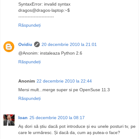
SyntaxError: invalid syntax
dragos@dragos-laptop:~$
-----------------------
Răspundeți
Ovidiu
20 decembrie 2010 la 21:01
@Anonim: instaleaza Python 2.6
Răspundeți
Anonim
22 decembrie 2010 la 22:44
Mersi mult...merge super si pe OpenSuse 11.3
Răspundeți
Ioan
25 decembrie 2010 la 08:17
Aș dori să știu dacă pot introduce și eu unele posturi tv, pe
care le urmăresc. Și dacă da, cum aș putea-o face?