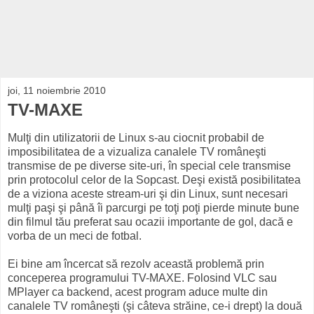
joi, 11 noiembrie 2010
TV-MAXE
Mulţi din utilizatorii de Linux s-au ciocnit probabil de
imposibilitatea de a vizualiza canalele TV româneşti
transmise de pe diverse site-uri, în special cele transmise
prin protocolul celor de la Sopcast. Deşi există posibilitatea
de a viziona aceste stream-uri şi din Linux, sunt necesari
mulţi paşi şi până îi parcurgi pe toţi poţi pierde minute bune
din filmul tău preferat sau ocazii importante de gol, dacă e
vorba de un meci de fotbal.
Ei bine am încercat să rezolv această problemă prin
conceperea programului TV-MAXE. Folosind VLC sau
MPlayer ca backend, acest program aduce multe din
canalele TV româneşti (şi câteva străine, ce-i drept) la două