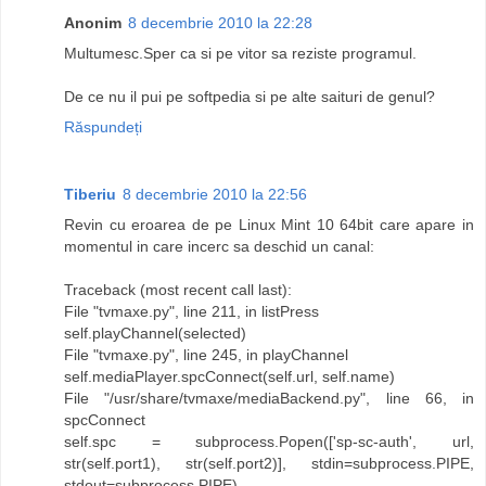
Anonim
8 decembrie 2010 la 22:28
Multumesc.Sper ca si pe vitor sa reziste programul.
De ce nu il pui pe softpedia si pe alte saituri de genul?
Răspundeți
Tiberiu
8 decembrie 2010 la 22:56
Revin cu eroarea de pe Linux Mint 10 64bit care apare in
momentul in care incerc sa deschid un canal:
Traceback (most recent call last):
File "tvmaxe.py", line 211, in listPress
self.playChannel(selected)
File "tvmaxe.py", line 245, in playChannel
self.mediaPlayer.spcConnect(self.url, self.name)
File "/usr/share/tvmaxe/mediaBackend.py", line 66, in
spcConnect
self.spc = subprocess.Popen(['sp-sc-auth', url,
str(self.port1), str(self.port2)], stdin=subprocess.PIPE,
stdout=subprocess.PIPE)