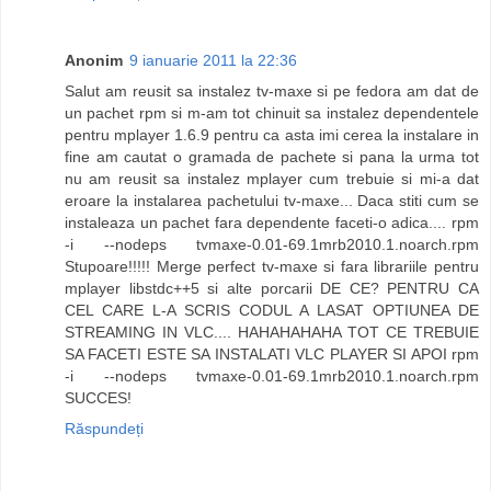
Anonim
9 ianuarie 2011 la 22:36
Salut am reusit sa instalez tv-maxe si pe fedora am dat de
un pachet rpm si m-am tot chinuit sa instalez dependentele
pentru mplayer 1.6.9 pentru ca asta imi cerea la instalare in
fine am cautat o gramada de pachete si pana la urma tot
nu am reusit sa instalez mplayer cum trebuie si mi-a dat
eroare la instalarea pachetului tv-maxe... Daca stiti cum se
instaleaza un pachet fara dependente faceti-o adica.... rpm
-i --nodeps tvmaxe-0.01-69.1mrb2010.1.noarch.rpm
Stupoare!!!!! Merge perfect tv-maxe si fara librariile pentru
mplayer libstdc++5 si alte porcarii DE CE? PENTRU CA
CEL CARE L-A SCRIS CODUL A LASAT OPTIUNEA DE
STREAMING IN VLC.... HAHAHAHAHA TOT CE TREBUIE
SA FACETI ESTE SA INSTALATI VLC PLAYER SI APOI rpm
-i --nodeps tvmaxe-0.01-69.1mrb2010.1.noarch.rpm
SUCCES!
Răspundeți