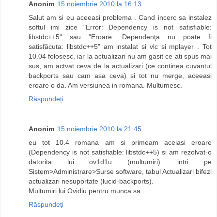
Anonim
15 noiembrie 2010 la 16:13
Salut am si eu aceeasi problema . Cand incerc sa instalez
softul imi zice "Error: Dependency is not satisfiable:
libstdc++5" sau "Eroare: Dependenţa nu poate fi
satisfăcuta: libstdc++5" am instalat si vlc si mplayer . Tot
10.04 folosesc, iar la actualizari nu am gasit ce ati spus mai
sus, am actvat ceva de la actualizari (ce continea cuvantul
backports sau cam asa ceva) si tot nu merge, aceeasi
eroare o da. Am versiunea in romana. Multumesc.
Răspundeți
Anonim
15 noiembrie 2010 la 21:45
eu tot 10.4 romana am si primeam aceiasi eroare
(Dependency is not satisfiable: libstdc++5) si am rezolvat-o
datorita lui ov1d1u (multumiri): intri pe
Sistem>Administrare>Surse software, tabul Actualizari bifezi
actualizari nesuportate (lucid-backports).
Multumiri lui Ovidiu pentru munca sa
Răspundeți