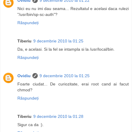
Ovidiu
9 decembrie 2010 la 01:22
Nici eu nu imi dau seama... Rezultatul e acelasi daca rulezi
"/usr/bin/sp-sc-auth"?
Răspundeți
Tiberiu
9 decembrie 2010 la 01:25
Da, e acelasi. Si la fel se intampla si la /usr/local/bin.
Răspundeți
Ovidiu
9 decembrie 2010 la 01:25
Foarte ciudat... De curiozitate, erai root cand ai facut
chmod?
Răspundeți
Tiberiu
9 decembrie 2010 la 01:28
Sigur ca da :).