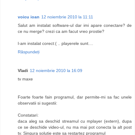
voicu ioan
12 noiembrie 2010 la 11:11
Salut am instalat software-ul dar imi apare conectare? de
ce nu merge? crezi ca am facut vreo prostie?
l-am instalat corect:( .. playerele sunt....
Răspundeți
Vladi
12 noiembrie 2010 la 16:09
tv maxe
Foarte foarte fain programul, dar permite-mi sa fac unele
observatii si sugestii:
Constatari:
daca aleg sa deschid streamul cu mplayer (extern), dupa
ce se deschide video-ul, nu ma mai pot conecta la alt post
tv. Singura solutie este sa restartez programul