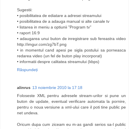
Sugestii:
• posibilitatea de ediatare a adresei streamului
• posibilitatea de a adauga manual si alte canale tv
• listarea in meniu a optiunii "Program tv"
• raport 16:9
• adaugarea unui buton de inregistrare sub fereastra video
http://imgur.com/zg7bT.png
• in momentul cand apesi pe sigla postului sa porneasca
redarea video (un fel de buton play incorporat)
• informatii despre calitatea streamului (kbps)
Răspundeți
alinrus
13 noiembrie 2010 la 17:18
Foloseste XML pentru adresele stream-urilor si pune un
buton de update, eventual verificare automata la pornire,
pentru o noua versiune a xml-ului care il poti tine public pe
net undeva.
Oricum dupa cum ziceam eu m-as gandi serios sa-l public