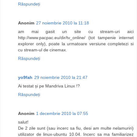
Răspundeți
Anonim
27 noiembrie 2010 la 11:18
am mai gasit un site cu stream-uri aici
http://www.pacpac.eu/dir/tv_online/ (tot tampenie internet
explorer only), poate la urmatoare versiune completezi si
cu stream-ul de cinemax.
Răspundeți
yo9fah
29 noiembrie 2010 la 21:47
Ai testat și pe Mandriva Linux !?
Răspundeți
Anonim
1 decembrie 2010 la 07:55
salut!
De 2 zile sunt (sau incerc sa fiu, desi am multe nelamuriri)
utilizator de linux-ubuntu 10.04. Incerc sa ma familiarizez