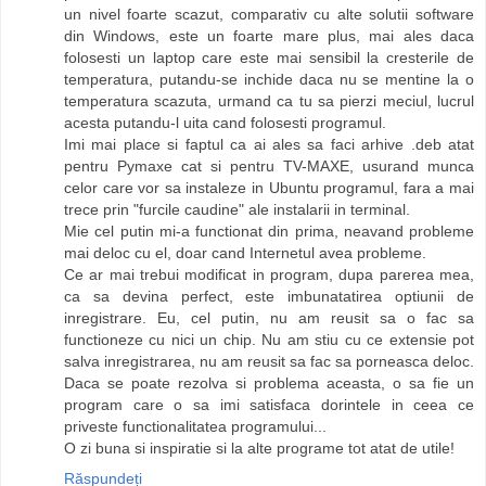
un nivel foarte scazut, comparativ cu alte solutii software
din Windows, este un foarte mare plus, mai ales daca
folosesti un laptop care este mai sensibil la cresterile de
temperatura, putandu-se inchide daca nu se mentine la o
temperatura scazuta, urmand ca tu sa pierzi meciul, lucrul
acesta putandu-l uita cand folosesti programul.
Imi mai place si faptul ca ai ales sa faci arhive .deb atat
pentru Pymaxe cat si pentru TV-MAXE, usurand munca
celor care vor sa instaleze in Ubuntu programul, fara a mai
trece prin "furcile caudine" ale instalarii in terminal.
Mie cel putin mi-a functionat din prima, neavand probleme
mai deloc cu el, doar cand Internetul avea probleme.
Ce ar mai trebui modificat in program, dupa parerea mea,
ca sa devina perfect, este imbunatatirea optiunii de
inregistrare. Eu, cel putin, nu am reusit sa o fac sa
functioneze cu nici un chip. Nu am stiu cu ce extensie pot
salva inregistrarea, nu am reusit sa fac sa porneasca deloc.
Daca se poate rezolva si problema aceasta, o sa fie un
program care o sa imi satisfaca dorintele in ceea ce
priveste functionalitatea programului...
O zi buna si inspiratie si la alte programe tot atat de utile!
Răspundeți