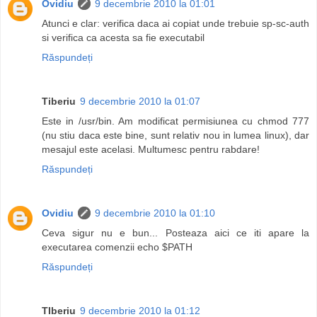
Ovidiu
9 decembrie 2010 la 01:01
Atunci e clar: verifica daca ai copiat unde trebuie sp-sc-auth
si verifica ca acesta sa fie executabil
Răspundeți
Tiberiu
9 decembrie 2010 la 01:07
Este in /usr/bin. Am modificat permisiunea cu chmod 777
(nu stiu daca este bine, sunt relativ nou in lumea linux), dar
mesajul este acelasi. Multumesc pentru rabdare!
Răspundeți
Ovidiu
9 decembrie 2010 la 01:10
Ceva sigur nu e bun... Posteaza aici ce iti apare la
executarea comenzii echo $PATH
Răspundeți
TIberiu
9 decembrie 2010 la 01:12