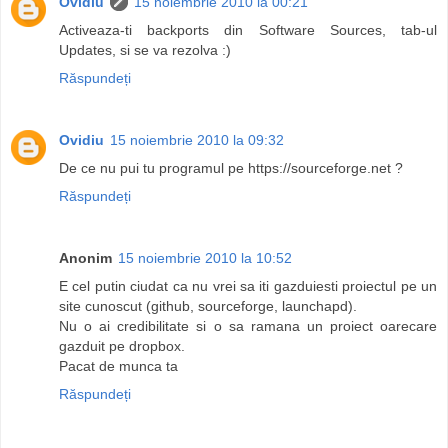
Ovidiu
15 noiembrie 2010 la 00:21
Activeaza-ti backports din Software Sources, tab-ul
Updates, si se va rezolva :)
Răspundeți
Ovidiu
15 noiembrie 2010 la 09:32
De ce nu pui tu programul pe https://sourceforge.net ?
Răspundeți
Anonim
15 noiembrie 2010 la 10:52
E cel putin ciudat ca nu vrei sa iti gazduiesti proiectul pe un
site cunoscut (github, sourceforge, launchapd).
Nu o ai credibilitate si o sa ramana un proiect oarecare
gazduit pe dropbox.
Pacat de munca ta
Răspundeți