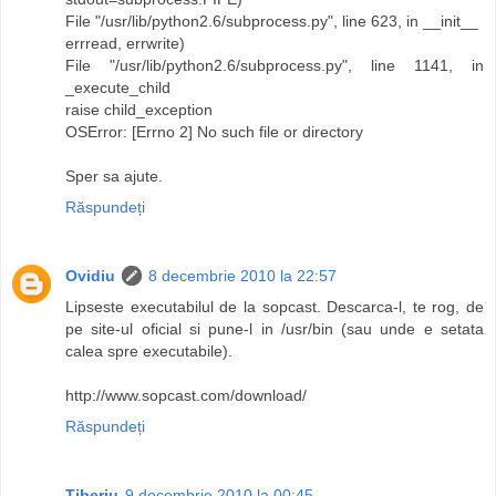
File "/usr/lib/python2.6/subprocess.py", line 623, in __init__
errread, errwrite)
File "/usr/lib/python2.6/subprocess.py", line 1141, in
_execute_child
raise child_exception
OSError: [Errno 2] No such file or directory
Sper sa ajute.
Răspundeți
Ovidiu
8 decembrie 2010 la 22:57
Lipseste executabilul de la sopcast. Descarca-l, te rog, de
pe site-ul oficial si pune-l in /usr/bin (sau unde e setata
calea spre executabile).
http://www.sopcast.com/download/
Răspundeți
Tiberiu
9 decembrie 2010 la 00:45