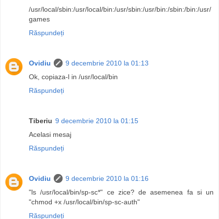
/usr/local/sbin:/usr/local/bin:/usr/sbin:/usr/bin:/sbin:/bin:/usr/
games
Răspundeți
Ovidiu
9 decembrie 2010 la 01:13
Ok, copiaza-l in /usr/local/bin
Răspundeți
Tiberiu
9 decembrie 2010 la 01:15
Acelasi mesaj
Răspundeți
Ovidiu
9 decembrie 2010 la 01:16
"ls /usr/local/bin/sp-sc*" ce zice? de asemenea fa si un
"chmod +x /usr/local/bin/sp-sc-auth"
Răspundeți