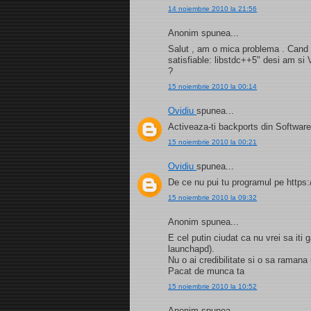
14 noiembrie 2010 la 21:56
Anonim spunea...
Salut , am o mica problema . Cand i
satisfiable: libstdc++5" desi am si
?
15 noiembrie 2010 la 00:14
Ovidiu
spunea...
Activeaza-ti backports din Software
15 noiembrie 2010 la 00:21
Ovidiu
spunea...
De ce nu pui tu programul pe https:
15 noiembrie 2010 la 09:32
Anonim spunea...
E cel putin ciudat ca nu vrei sa iti
launchapd).
Nu o ai credibilitate si o sa ramana
Pacat de munca ta
15 noiembrie 2010 la 10:52
Anonim spunea...