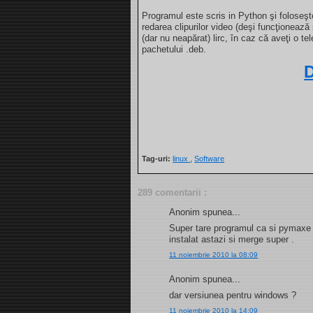
Programul este scris in Python şi foloseş
redarea clipurilor video (deşi funcţionează 
(dar nu neapărat) lirc, în caz că aveţi o 
pachetului .deb.
Tag-uri:
linux
,
Software
289 comentarii :
Anonim spunea...
Super tare programul ca si pymaxe m
instalat astazi si merge super .
11 noiembrie 2010 la 08:09
Anonim spunea...
dar versiunea pentru windows ?
11 noiembrie 2010 la 14:09