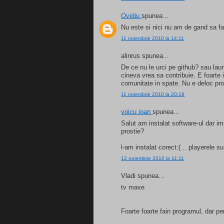
Ovidiu
spunea...
Nu este si nici nu am de gand sa f
11 noiembrie 2010 la 14:11
alinrus spunea...
De ce nu le urci pe github? sau laun
cineva vrea sa contribuie. E foarte 
comunitate in spate. Nu e deloc prof
11 noiembrie 2010 la 20:18
voicu ioan
spunea...
Salut am instalat software-ul dar 
prostie?
l-am instalat corect:( .. playerele sun
12 noiembrie 2010 la 11:11
Vladi spunea...
tv maxe
Foarte foarte fain programul, dar pe