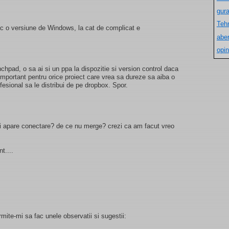
gur
Teh
ac o versiune de Windows, la cat de complicat e
aber
opin
chpad, o sa ai si un ppa la dispozitie si version control daca
important pentru orice proiect care vrea sa dureze sa aiba o
esional sa le distribui de pe dropbox. Spor.
imi apare conectare? de ce nu merge? crezi ca am facut vreo
t....
rmite-mi sa fac unele observatii si sugestii: