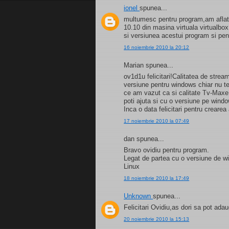
ionel
spunea...
multumesc pentru program,am aflat s
10.10 din masina virtuala virtualb
si versiunea acestui program si pe
16 noiembrie 2010 la 20:12
Marian spunea...
ov1d1u felicitari!Calitatea de strea
versiune pentru windows chiar nu t
ce am vazut ca si calitate Tv-Maxe
poti ajuta si cu o versiune pe wind
Inca o data felicitari pentru creare
17 noiembrie 2010 la 07:49
dan spunea...
Bravo ovidiu pentru program.
Legat de partea cu o versiune de 
Linux
18 noiembrie 2010 la 17:49
Unknown
spunea...
Felicitari Ovidiu,as dori sa pot a
20 noiembrie 2010 la 15:13