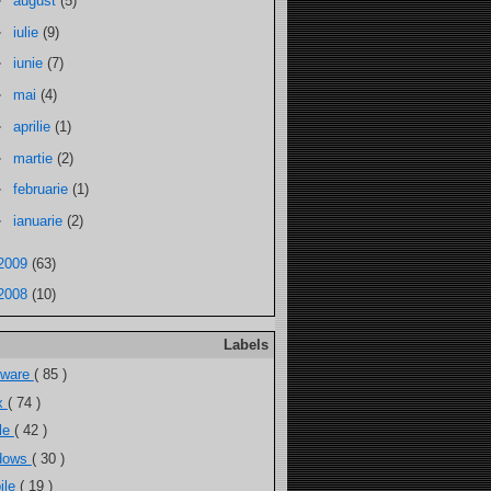
►
august
(5)
►
iulie
(9)
►
iunie
(7)
►
mai
(4)
►
aprilie
(1)
►
martie
(2)
►
februarie
(1)
►
ianuarie
(2)
2009
(63)
2008
(10)
Labels
tware
( 85 )
ux
( 74 )
ele
( 42 )
dows
( 30 )
ile
( 19 )