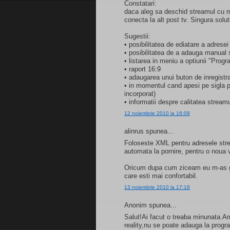
Constatari:
daca aleg sa deschid streamul cu m
conecta la alt post tv. Singura solu
Sugestii:
• posibilitatea de ediatare a adresei
• posibilitatea de a adauga manual s
• listarea in meniu a optiunii "Progr
• raport 16:9
• adaugarea unui buton de inregistr
• in momentul cand apesi pe sigla p
incorporat)
• informatii despre calitatea stream
12 noiembrie 2010 la 16:09
alinrus spunea...
Foloseste XML pentru adresele strea
automata la pornire, pentru o noua v
Oricum dupa cum ziceam eu m-as ga
care esti mai confortabil.
13 noiembrie 2010 la 17:18
Anonim spunea...
Salut!Ai facut o treaba minunata.A
reality,nu se poate adauga la prog