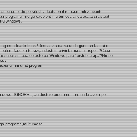
i eu de el de pe siteul videotutorial.ro,acum rulez ubuntu
ox,si programul merge excelent multumesc anca odata si astept
ntru windows.
ming este foarte buna !Desi ai zis ca nu ai de gand sa faci si o
e putem face sa te razgandesti in privinta acestui aspect?Ceea
 e super si ceea ce este pe Windows pare "pistol cu apa"!Nu ne
ows?
a acestui minunat program!
windows, IGNORA-I, au destule programe care nu le avem pe
dauga programe,multumesc.