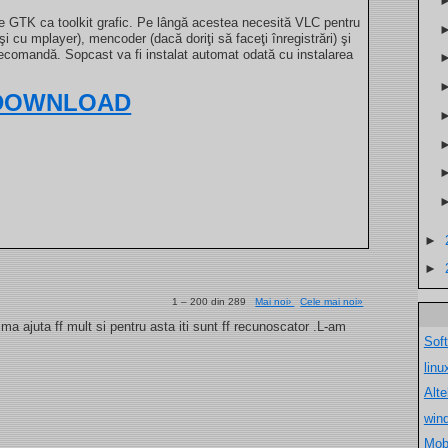
te GTK ca toolkit grafic. Pe lângă acestea necesită VLC pentru
şi cu mplayer), mencoder (dacă doriţi să faceţi înregistrări) şi
telecomandă. Sopcast va fi instalat automat odată cu instalarea
DOWNLOAD
►
►
1 – 200 din 289
Mai noi›
Cele mai noi»
a ajuta ff mult si pentru asta iti sunt ff recunoscator .L-am
Sof
lin
Alt
win
Mob