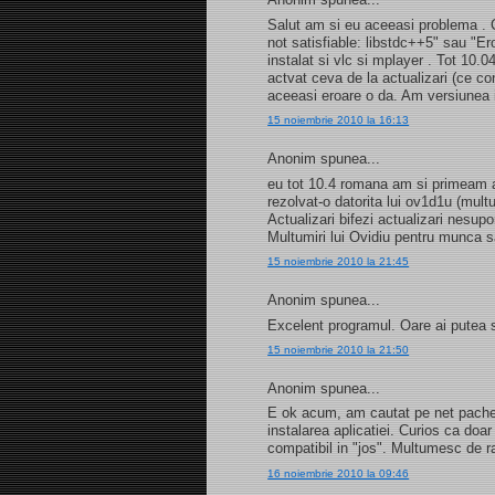
Salut am si eu aceeasi problema . C
not satisfiable: libstdc++5" sau "E
instalat si vlc si mplayer . Tot 10.
actvat ceva de la actualizari (ce c
aceeasi eroare o da. Am versiunea
15 noiembrie 2010 la 16:13
Anonim spunea...
eu tot 10.4 romana am si primeam a
rezolvat-o datorita lui ov1d1u (mult
Actualizari bifezi actualizari nesupo
Multumiri lui Ovidiu pentru munca 
15 noiembrie 2010 la 21:45
Anonim spunea...
Excelent programul. Oare ai putea 
15 noiembrie 2010 la 21:50
Anonim spunea...
E ok acum, am cautat pe net pachetu
instalarea aplicatiei. Curios ca doar 
compatibil in "jos". Multumesc de r
16 noiembrie 2010 la 09:46