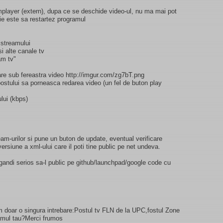
player (extern), dupa ce se deschide video-ul, nu ma mai pot
tie este sa restartez programul
 streamului
i alte canale tv
am tv"
are sub fereastra video http://imgur.com/zg7bT.png
ostului sa porneasca redarea video (un fel de buton play
ului (kbps)
m-urilor si pune un buton de update, eventual verificare
ersiune a xml-ului care il poti tine public pe net undeva.
ndi serios sa-l public pe github/launchpad/google code cu
m doar o singura intrebare:Postul tv FLN de la UPC,fostul Zone
ramul tau?Merci frumos