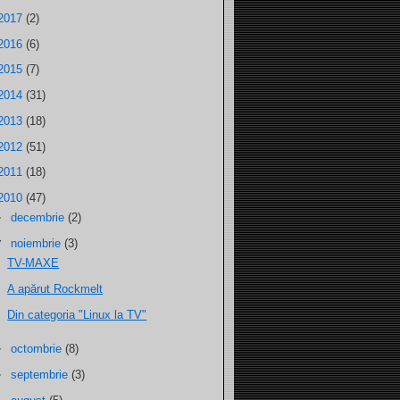
2017
(2)
2016
(6)
2015
(7)
2014
(31)
2013
(18)
2012
(51)
2011
(18)
2010
(47)
►
decembrie
(2)
▼
noiembrie
(3)
TV-MAXE
A apărut Rockmelt
Din categoria "Linux la TV"
►
octombrie
(8)
►
septembrie
(3)