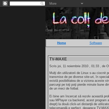
Home
Software
TV-MAXE
Scris joi, 11 noiembrie 2010 , 01:33 , de O
Mulţi din utilizatorii de Linux s-au ciocnit
transmise de pe diverse site-uri, în specia
există posibilitatea de a viziona aceste str
parcurgi pe toţi poţi pierde minute bune di
de un meci de fotbal.
Ei bine am încercat să rezolv această p
sau MPlayer ca backend, acest program ad
drept) la două click-uri distanţă de utilizat
telecomandă e perfect, deoarece TV-MAXE p