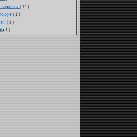
a humorului
( 14 )
nologie
( 1 )
atii
( 1 )
ii
( 1 )