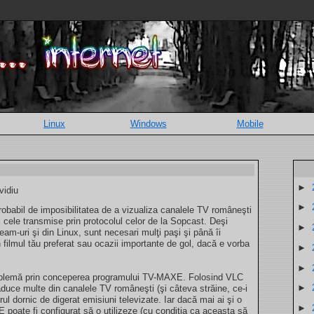
Linux
Windows
Mobile
►
vidiu
►
 probabil de imposibilitatea de a vizualiza canalele TV româneşti
l cele transmise prin protocolul celor de la Sopcast. Deşi
►
eam-uri şi din Linux, sunt necesari mulţi paşi şi până îi
n filmul tău preferat sau ocazii importante de gol, dacă e vorba
►
►
roblemă prin conceperea programului TV-MAXE. Folosind VLC
►
uce multe din canalele TV româneşti (şi câteva străine, ce-i
orul dornic de digerat emisiuni televizate. Iar dacă mai ai şi o
►
oate fi configurat să o utilizeze (cu condiţia ca aceasta să