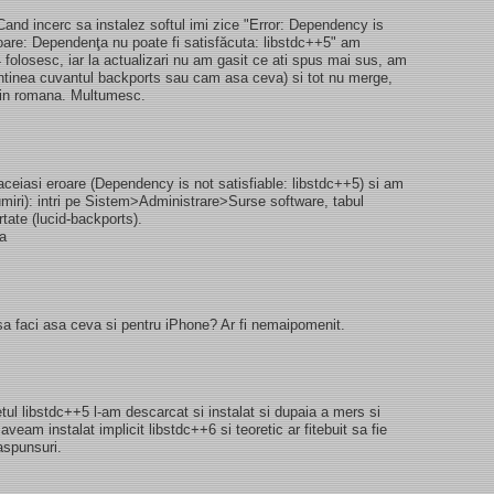
and incerc sa instalez softul imi zice "Error: Dependency is
roare: Dependenţa nu poate fi satisfăcuta: libstdc++5" am
04 folosesc, iar la actualizari nu am gasit ce ati spus mai sus, am
ontinea cuvantul backports sau cam asa ceva) si tot nu merge,
 in romana. Multumesc.
ceiasi eroare (Dependency is not satisfiable: libstdc++5) si am
umiri): intri pe Sistem>Administrare>Surse software, tabul
rtate (lucid-backports).
sa
sa faci asa ceva si pentru iPhone? Ar fi nemaipomenit.
l libstdc++5 l-am descarcat si instalat si dupaia a mers si
aveam instalat implicit libstdc++6 si teoretic ar fitebuit sa fie
aspunsuri.