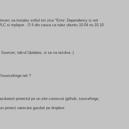
ncerc sa instalez softul imi zice "Error: Dependency is not
 VLC si mplayer . O fi din cauza ca rulez ubuntu 10.04 nu 10.10
 Sources, tab-ul Updates, si se va rezolva :)
//sourceforge.net ?
 gazduiesti proiectul pe un site cunoscut (github, sourceforge,
 un proiect oarecare gazduit pe dropbox.