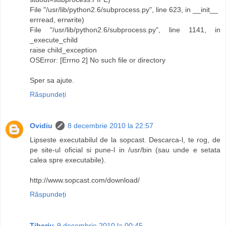
File "/usr/lib/python2.6/subprocess.py", line 623, in __init__
errread, errwrite)
File "/usr/lib/python2.6/subprocess.py", line 1141, in
_execute_child
raise child_exception
OSError: [Errno 2] No such file or directory
Sper sa ajute.
Răspundeți
Ovidiu
8 decembrie 2010 la 22:57
Lipseste executabilul de la sopcast. Descarca-l, te rog, de
pe site-ul oficial si pune-l in /usr/bin (sau unde e setata
calea spre executabile).
http://www.sopcast.com/download/
Răspundeți
Tiberiu
9 decembrie 2010 la 00:45