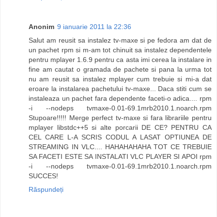
Anonim
9 ianuarie 2011 la 22:36
Salut am reusit sa instalez tv-maxe si pe fedora am dat de
un pachet rpm si m-am tot chinuit sa instalez dependentele
pentru mplayer 1.6.9 pentru ca asta imi cerea la instalare in
fine am cautat o gramada de pachete si pana la urma tot
nu am reusit sa instalez mplayer cum trebuie si mi-a dat
eroare la instalarea pachetului tv-maxe... Daca stiti cum se
instaleaza un pachet fara dependente faceti-o adica.... rpm
-i --nodeps tvmaxe-0.01-69.1mrb2010.1.noarch.rpm
Stupoare!!!!! Merge perfect tv-maxe si fara librariile pentru
mplayer libstdc++5 si alte porcarii DE CE? PENTRU CA
CEL CARE L-A SCRIS CODUL A LASAT OPTIUNEA DE
STREAMING IN VLC.... HAHAHAHAHA TOT CE TREBUIE
SA FACETI ESTE SA INSTALATI VLC PLAYER SI APOI rpm
-i --nodeps tvmaxe-0.01-69.1mrb2010.1.noarch.rpm
SUCCES!
Răspundeți