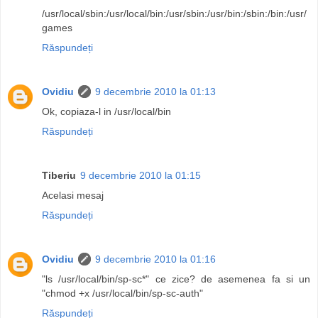
/usr/local/sbin:/usr/local/bin:/usr/sbin:/usr/bin:/sbin:/bin:/usr/
games
Răspundeți
Ovidiu
9 decembrie 2010 la 01:13
Ok, copiaza-l in /usr/local/bin
Răspundeți
Tiberiu
9 decembrie 2010 la 01:15
Acelasi mesaj
Răspundeți
Ovidiu
9 decembrie 2010 la 01:16
"ls /usr/local/bin/sp-sc*" ce zice? de asemenea fa si un
"chmod +x /usr/local/bin/sp-sc-auth"
Răspundeți