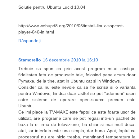
Solutie pentru Ubuntu Lucid 10.04
http://www.webupd8.org/2010/05/install-linux-sopcast-
player-040-in.html
Răspundeți
Stamorello
16 decembrie 2010 la 16:10
Trebuie sa spun ca prin acest program mi-ai castigat
fidelitatea fata de produsele tale, folosind pana acum doar
Pymaxe, de la tine, atat in Ubuntu cat si in Windows.
Consider ca nu este nevoie ca sa fie scrisa si o varianta
pentru Windows, fiindca doar astfel se pot "ademeni" useri
catre sisteme de operare open-source precum este
Ubuntu.
Ce imi place la TV-MAXE este faptul ca este foarte usor de
utilizat, are programe care se pot regasi intr-un pachet de
baza la o firma de televiziune, ba chiar si mai mult decat
atat, iar interfata este una simpla, dar buna. Apoi, faptul ca
procesorul nu are nicio treaba, mentinand temperatura la