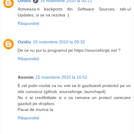
Ovidiu
15 noiembrie 2010 la 00:21
Activeaza-ti backports din Software Sources, tab-ul
Updates, si se va rezolva :)
Răspundeți
Ovidiu
15 noiembrie 2010 la 09:32
De ce nu pui tu programul pe https://sourceforge.net ?
Răspundeți
Anonim
15 noiembrie 2010 la 10:52
E cel putin ciudat ca nu vrei sa iti gazduiesti proiectul pe un
site cunoscut (github, sourceforge, launchapd).
Nu o ai credibilitate si o sa ramana un proiect oarecare
gazduit pe dropbox.
Pacat de munca ta
Răspundeți