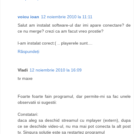
voicu ioan
12 noiembrie 2010 la 11:11
Salut am instalat software-ul dar imi apare conectare? de
ce nu merge? crezi ca am facut vreo prostie?
l-am instalat corect:( .. playerele sunt....
Răspundeți
Vladi
12 noiembrie 2010 la 16:09
tv maxe
Foarte foarte fain programul, dar permite-mi sa fac unele
observatii si sugestii:
Constatari:
daca aleg sa deschid streamul cu mplayer (extern), dupa
ce se deschide video-ul, nu ma mai pot conecta la alt post
tv. Singura solutie este sa restartez programul