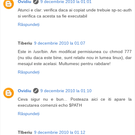
Ovidiu
9 decembrie 2010 la 01:01
Atunci e clar: verifica daca ai copiat unde trebuie sp-sc-auth
si verifica ca acesta sa fie executabil
Răspundeți
Tiberiu
9 decembrie 2010 la 01:07
Este in /usr/bin. Am modificat permisiunea cu chmod 777
(nu stiu daca este bine, sunt relativ nou in lumea linux), dar
mesajul este acelasi. Multumesc pentru rabdare!
Răspundeți
Ovidiu
9 decembrie 2010 la 01:10
Ceva sigur nu e bun... Posteaza aici ce iti apare la
executarea comenzii echo $PATH
Răspundeți
TIberiu
9 decembrie 2010 la 01:12