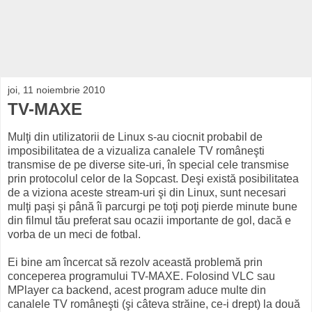
joi, 11 noiembrie 2010
TV-MAXE
Mulţi din utilizatorii de Linux s-au ciocnit probabil de
imposibilitatea de a vizualiza canalele TV româneşti
transmise de pe diverse site-uri, în special cele transmise
prin protocolul celor de la Sopcast. Deşi există posibilitatea
de a viziona aceste stream-uri şi din Linux, sunt necesari
mulţi paşi şi până îi parcurgi pe toţi poţi pierde minute bune
din filmul tău preferat sau ocazii importante de gol, dacă e
vorba de un meci de fotbal.
Ei bine am încercat să rezolv această problemă prin
conceperea programului TV-MAXE. Folosind VLC sau
MPlayer ca backend, acest program aduce multe din
canalele TV româneşti (şi câteva străine, ce-i drept) la două