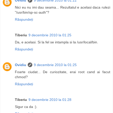
Ovidiu
9 decembrie 2010 la 01:22
Nici eu nu imi dau seama... Rezultatul e acelasi daca rulezi
"/usr/bin/sp-sc-auth"?
Răspundeți
Tiberiu
9 decembrie 2010 la 01:25
Da, e acelasi. Si la fel se intampla si la /usr/local/bin.
Răspundeți
Ovidiu
9 decembrie 2010 la 01:25
Foarte ciudat... De curiozitate, erai root cand ai facut
chmod?
Răspundeți
Tiberiu
9 decembrie 2010 la 01:28
Sigur ca da :).