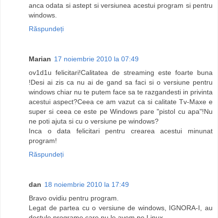
anca odata si astept si versiunea acestui program si pentru
windows.
Răspundeți
Marian
17 noiembrie 2010 la 07:49
ov1d1u felicitari!Calitatea de streaming este foarte buna
!Desi ai zis ca nu ai de gand sa faci si o versiune pentru
windows chiar nu te putem face sa te razgandesti in privinta
acestui aspect?Ceea ce am vazut ca si calitate Tv-Maxe e
super si ceea ce este pe Windows pare "pistol cu apa"!Nu
ne poti ajuta si cu o versiune pe windows?
Inca o data felicitari pentru crearea acestui minunat
program!
Răspundeți
dan
18 noiembrie 2010 la 17:49
Bravo ovidiu pentru program.
Legat de partea cu o versiune de windows, IGNORA-I, au
destule programe care nu le avem pe Linux