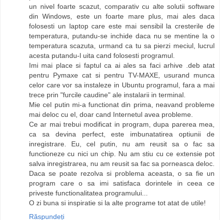
un nivel foarte scazut, comparativ cu alte solutii software
din Windows, este un foarte mare plus, mai ales daca
folosesti un laptop care este mai sensibil la cresterile de
temperatura, putandu-se inchide daca nu se mentine la o
temperatura scazuta, urmand ca tu sa pierzi meciul, lucrul
acesta putandu-l uita cand folosesti programul.
Imi mai place si faptul ca ai ales sa faci arhive .deb atat
pentru Pymaxe cat si pentru TV-MAXE, usurand munca
celor care vor sa instaleze in Ubuntu programul, fara a mai
trece prin "furcile caudine" ale instalarii in terminal.
Mie cel putin mi-a functionat din prima, neavand probleme
mai deloc cu el, doar cand Internetul avea probleme.
Ce ar mai trebui modificat in program, dupa parerea mea,
ca sa devina perfect, este imbunatatirea optiunii de
inregistrare. Eu, cel putin, nu am reusit sa o fac sa
functioneze cu nici un chip. Nu am stiu cu ce extensie pot
salva inregistrarea, nu am reusit sa fac sa porneasca deloc.
Daca se poate rezolva si problema aceasta, o sa fie un
program care o sa imi satisfaca dorintele in ceea ce
priveste functionalitatea programului...
O zi buna si inspiratie si la alte programe tot atat de utile!
Răspundeți