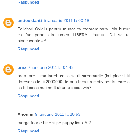
Răspundeți
antioxidanti
5 ianuarie 2011 la 00:49
Felicitari Ovidiu pentru munca ta extraordinara. Ma bucur
ca fac parte din lumea LIBERA Ubuntu! D-l sa te
binecuvanteze!
Răspundeți
onix
7 ianuarie 2011 la 04:43
prea tare... ma intreb cat o sa tii streamurile (imi plac si iti
doresc sa le tii 2000000 de ani) Inca un motiv pentru care o
sa folosesc mai mult ubuntu decat win7
Răspundeți
Anonim
9 ianuarie 2011 la 20:53
merge foarte bine si pe puppy linux 5.2
Răspundeți