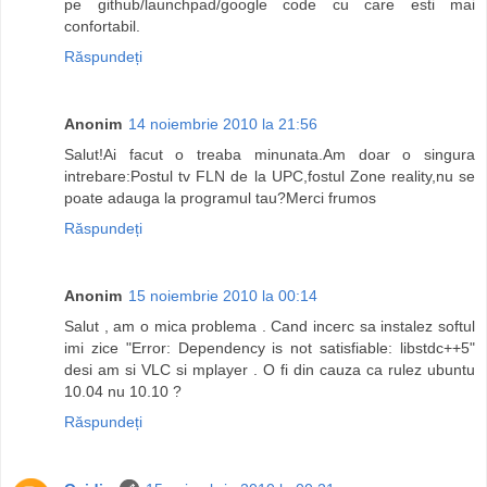
pe github/launchpad/google code cu care esti mai
confortabil.
Răspundeți
Anonim
14 noiembrie 2010 la 21:56
Salut!Ai facut o treaba minunata.Am doar o singura
intrebare:Postul tv FLN de la UPC,fostul Zone reality,nu se
poate adauga la programul tau?Merci frumos
Răspundeți
Anonim
15 noiembrie 2010 la 00:14
Salut , am o mica problema . Cand incerc sa instalez softul
imi zice "Error: Dependency is not satisfiable: libstdc++5"
desi am si VLC si mplayer . O fi din cauza ca rulez ubuntu
10.04 nu 10.10 ?
Răspundeți