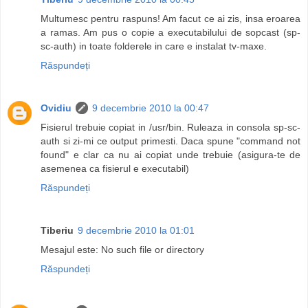
Multumesc pentru raspuns! Am facut ce ai zis, insa eroarea
a ramas. Am pus o copie a executabilului de sopcast (sp-
sc-auth) in toate folderele in care e instalat tv-maxe.
Răspundeți
Ovidiu
9 decembrie 2010 la 00:47
Fisierul trebuie copiat in /usr/bin. Ruleaza in consola sp-sc-
auth si zi-mi ce output primesti. Daca spune "command not
found" e clar ca nu ai copiat unde trebuie (asigura-te de
asemenea ca fisierul e executabil)
Răspundeți
Tiberiu
9 decembrie 2010 la 01:01
Mesajul este: No such file or directory
Răspundeți