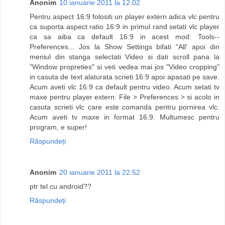
Anonim
10 ianuarie 2011 la 12:02
Pentru aspect 16:9 folositi un player extern adica vlc pentru
ca suporta aspect ratio 16:9 in primul rand setati vlc player
ca sa aiba ca default 16:9 in acest mod: Tools--
Preferences... Jos la Show Settings bifati "All' apoi din
meniul din stanga selectati Video si dati scroll pana la
"Window propreties" si veti vedea mai jos "Video cropping"
in casuta de text alaturata scrieti 16:9 apoi apasati pe save.
Acum aveti vlc 16:9 ca default pentru video. Acum setati tv
maxe pentru player extern: File > Preferences > si acolo in
casuta scrieti vlc care este comanda pentru pornirea vlc.
Acum aveti tv maxe in format 16:9. Multumesc pentru
program, e super!
Răspundeți
Anonim
20 ianuarie 2011 la 22:52
ptr tel cu android??
Răspundeți