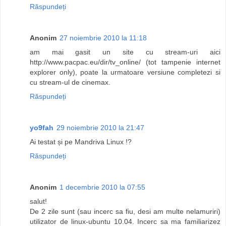
Răspundeți
Anonim
27 noiembrie 2010 la 11:18
am mai gasit un site cu stream-uri aici
http://www.pacpac.eu/dir/tv_online/ (tot tampenie internet
explorer only), poate la urmatoare versiune completezi si
cu stream-ul de cinemax.
Răspundeți
yo9fah
29 noiembrie 2010 la 21:47
Ai testat și pe Mandriva Linux !?
Răspundeți
Anonim
1 decembrie 2010 la 07:55
salut!
De 2 zile sunt (sau incerc sa fiu, desi am multe nelamuriri)
utilizator de linux-ubuntu 10.04. Incerc sa ma familiarizez