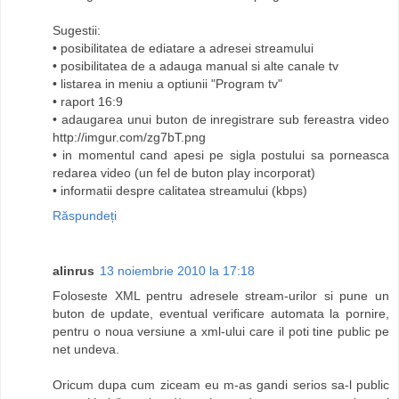
Sugestii:
• posibilitatea de ediatare a adresei streamului
• posibilitatea de a adauga manual si alte canale tv
• listarea in meniu a optiunii "Program tv"
• raport 16:9
• adaugarea unui buton de inregistrare sub fereastra video
http://imgur.com/zg7bT.png
• in momentul cand apesi pe sigla postului sa porneasca
redarea video (un fel de buton play incorporat)
• informatii despre calitatea streamului (kbps)
Răspundeți
alinrus
13 noiembrie 2010 la 17:18
Foloseste XML pentru adresele stream-urilor si pune un
buton de update, eventual verificare automata la pornire,
pentru o noua versiune a xml-ului care il poti tine public pe
net undeva.
Oricum dupa cum ziceam eu m-as gandi serios sa-l public