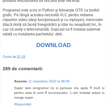
posibilă revizionarea lor oricând este necesar.
Programul este scris in Python şi foloseşte GTK ca toolkit
grafic. Pe lângă acestea necesită VLC pentru redarea
clipurilor video (deşi funcţionează şi cu mplayer), mencoder
(dacă doriţi să faceţi înregistrări) şi (dar nu neapărat) lirc, în
caz că aveţi o telecomandă. Sopcast va fi instalat automat
odată cu instalarea pachetului .deb.
DOWNLOAD
Ovidiu
la
01:33
289 de comentarii:
Anonim
11 noiembrie 2010 la 08:09
Super tare programul ca si pymaxe ma ajuta ff mult si
pentru asta iti sunt ff recunoscator .L-am instalat astazi si
merge super .
Răspundeți