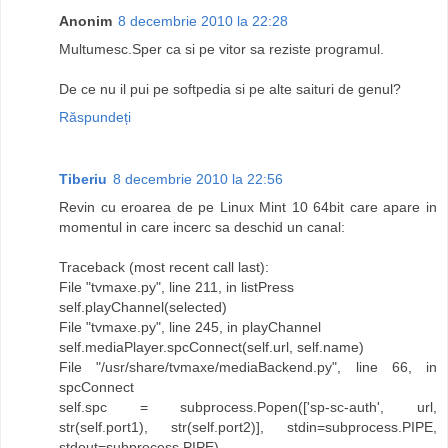
Anonim
8 decembrie 2010 la 22:28
Multumesc.Sper ca si pe vitor sa reziste programul.
De ce nu il pui pe softpedia si pe alte saituri de genul?
Răspundeți
Tiberiu
8 decembrie 2010 la 22:56
Revin cu eroarea de pe Linux Mint 10 64bit care apare in
momentul in care incerc sa deschid un canal:
Traceback (most recent call last):
File "tvmaxe.py", line 211, in listPress
self.playChannel(selected)
File "tvmaxe.py", line 245, in playChannel
self.mediaPlayer.spcConnect(self.url, self.name)
File "/usr/share/tvmaxe/mediaBackend.py", line 66, in
spcConnect
self.spc = subprocess.Popen(['sp-sc-auth', url,
str(self.port1), str(self.port2)], stdin=subprocess.PIPE,
stdout=subprocess.PIPE)