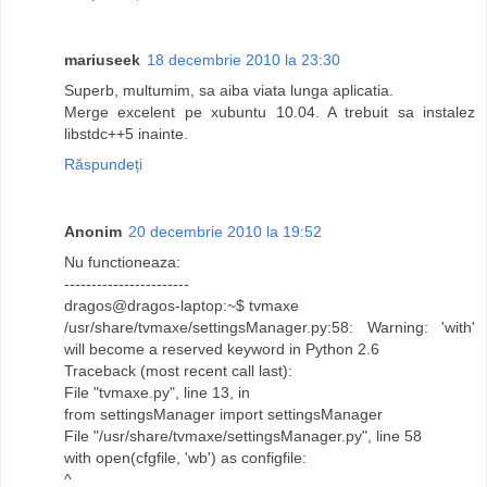
mariuseek
18 decembrie 2010 la 23:30
Superb, multumim, sa aiba viata lunga aplicatia.
Merge excelent pe xubuntu 10.04. A trebuit sa instalez
libstdc++5 inainte.
Răspundeți
Anonim
20 decembrie 2010 la 19:52
Nu functioneaza:
-----------------------
dragos@dragos-laptop:~$ tvmaxe
/usr/share/tvmaxe/settingsManager.py:58: Warning: 'with'
will become a reserved keyword in Python 2.6
Traceback (most recent call last):
File "tvmaxe.py", line 13, in
from settingsManager import settingsManager
File "/usr/share/tvmaxe/settingsManager.py", line 58
with open(cfgfile, 'wb') as configfile:
^