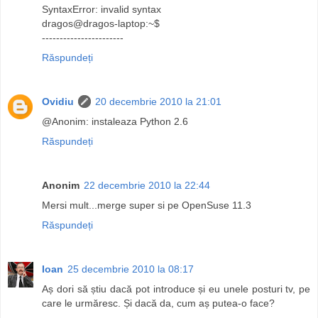
SyntaxError: invalid syntax
dragos@dragos-laptop:~$
-----------------------
Răspundeți
Ovidiu
20 decembrie 2010 la 21:01
@Anonim: instaleaza Python 2.6
Răspundeți
Anonim
22 decembrie 2010 la 22:44
Mersi mult...merge super si pe OpenSuse 11.3
Răspundeți
Ioan
25 decembrie 2010 la 08:17
Aș dori să știu dacă pot introduce și eu unele posturi tv, pe
care le urmăresc. Și dacă da, cum aș putea-o face?