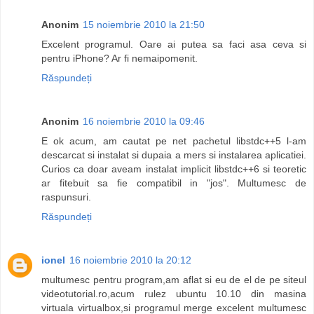
Anonim
15 noiembrie 2010 la 21:50
Excelent programul. Oare ai putea sa faci asa ceva si
pentru iPhone? Ar fi nemaipomenit.
Răspundeți
Anonim
16 noiembrie 2010 la 09:46
E ok acum, am cautat pe net pachetul libstdc++5 l-am
descarcat si instalat si dupaia a mers si instalarea aplicatiei.
Curios ca doar aveam instalat implicit libstdc++6 si teoretic
ar fitebuit sa fie compatibil in "jos". Multumesc de
raspunsuri.
Răspundeți
ionel
16 noiembrie 2010 la 20:12
multumesc pentru program,am aflat si eu de el de pe siteul
videotutorial.ro,acum rulez ubuntu 10.10 din masina
virtuala virtualbox,si programul merge excelent multumesc