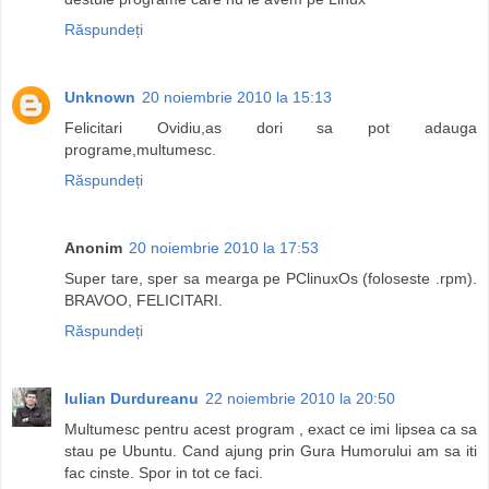
Răspundeți
Unknown
20 noiembrie 2010 la 15:13
Felicitari Ovidiu,as dori sa pot adauga
programe,multumesc.
Răspundeți
Anonim
20 noiembrie 2010 la 17:53
Super tare, sper sa mearga pe PClinuxOs (foloseste .rpm).
BRAVOO, FELICITARI.
Răspundeți
Iulian Durdureanu
22 noiembrie 2010 la 20:50
Multumesc pentru acest program , exact ce imi lipsea ca sa
stau pe Ubuntu. Cand ajung prin Gura Humorului am sa iti
fac cinste. Spor in tot ce faci.