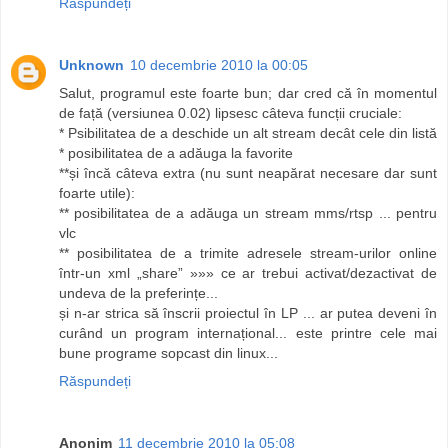
Răspundeți
Unknown
10 decembrie 2010 la 00:05
Salut, programul este foarte bun; dar cred că în momentul
de față (versiunea 0.02) lipsesc câteva funcții cruciale:
* Psibilitatea de a deschide un alt stream decât cele din listă
* posibilitatea de a adăuga la favorite
**și încă câteva extra (nu sunt neapărat necesare dar sunt
foarte utile):
** posibilitatea de a adăuga un stream mms/rtsp ... pentru
vlc
** posibilitatea de a trimite adresele stream-urilor online
într-un xml „share” »»» ce ar trebui activat/dezactivat de
undeva de la preferințe...
și n-ar strica să înscrii proiectul în LP ... ar putea deveni în
curând un program internațional... este printre cele mai
bune programe sopcast din linux...
Răspundeți
Anonim
11 decembrie 2010 la 05:08