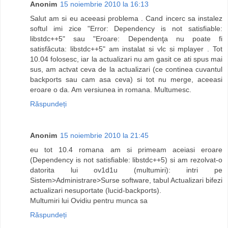
Anonim
15 noiembrie 2010 la 16:13
Salut am si eu aceeasi problema . Cand incerc sa instalez
softul imi zice "Error: Dependency is not satisfiable:
libstdc++5" sau "Eroare: Dependenţa nu poate fi
satisfăcuta: libstdc++5" am instalat si vlc si mplayer . Tot
10.04 folosesc, iar la actualizari nu am gasit ce ati spus mai
sus, am actvat ceva de la actualizari (ce continea cuvantul
backports sau cam asa ceva) si tot nu merge, aceeasi
eroare o da. Am versiunea in romana. Multumesc.
Răspundeți
Anonim
15 noiembrie 2010 la 21:45
eu tot 10.4 romana am si primeam aceiasi eroare
(Dependency is not satisfiable: libstdc++5) si am rezolvat-o
datorita lui ov1d1u (multumiri): intri pe
Sistem>Administrare>Surse software, tabul Actualizari bifezi
actualizari nesuportate (lucid-backports).
Multumiri lui Ovidiu pentru munca sa
Răspundeți