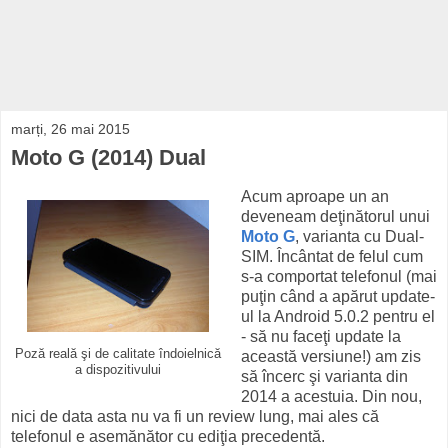
marți, 26 mai 2015
Moto G (2014) Dual
Acum aproape un an
deveneam deţinătorul unui
Moto G
, varianta cu Dual-
SIM. Încântat de felul cum
s-a comportat telefonul (mai
puţin când a apărut update-
ul la Android 5.0.2 pentru el
- să nu faceţi update la
Poză reală şi de calitate îndoielnică
această versiune!) am zis
a dispozitivului
să încerc şi varianta din
2014 a acestuia. Din nou,
nici de data asta nu va fi un review lung, mai ales că
telefonul e asemănător cu ediţia precedentă.