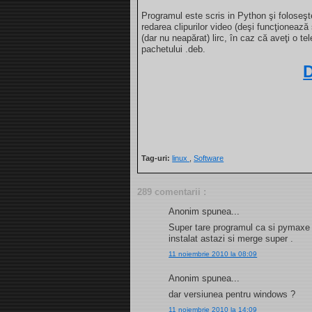
Programul este scris in Python şi foloseş
redarea clipurilor video (deşi funcţionează 
(dar nu neapărat) lirc, în caz că aveţi o 
pachetului .deb.
Tag-uri:
linux
,
Software
289 comentarii :
Anonim spunea...
Super tare programul ca si pymaxe m
instalat astazi si merge super .
11 noiembrie 2010 la 08:09
Anonim spunea...
dar versiunea pentru windows ?
11 noiembrie 2010 la 14:09