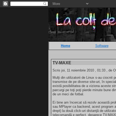
Home
Software
TV-MAXE
Scris joi, 11 noiembrie 2010 , 01:33 , de O
Mulţi din utilizatorii de Linux s-au ciocnit
transmise de pe diverse site-uri, în specia
există posibilitatea de a viziona aceste str
parcurgi pe toţi poţi pierde minute bune di
de un meci de fotbal.
Ei bine am încercat să rezolv această p
sau MPlayer ca backend, acest program ad
drept) la două click-uri distanţă de utilizat
telecomandă e perfect, deoarece TV-MAXE p