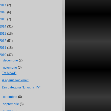
2017
(2)
2016
(6)
2015
(7)
2014
(31)
2013
(18)
2012
(51)
2011
(18)
2010
(47)
►
decembrie
(2)
▼
noiembrie
(3)
TV-MAXE
A apărut Rockmelt
Din categoria "Linux la TV"
►
octombrie
(8)
►
septembrie
(3)