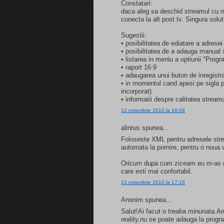
Constatari:
daca aleg sa deschid streamul cu m
conecta la alt post tv. Singura solu
Sugestii:
• posibilitatea de ediatare a adresei
• posibilitatea de a adauga manual s
• listarea in meniu a optiunii "Progr
• raport 16:9
• adaugarea unui buton de inregistr
• in momentul cand apesi pe sigla p
incorporat)
• informatii despre calitatea stream
12 noiembrie 2010 la 16:09
alinrus spunea...
Foloseste XML pentru adresele strea
automata la pornire, pentru o noua v
Oricum dupa cum ziceam eu m-as ga
care esti mai confortabil.
13 noiembrie 2010 la 17:18
Anonim spunea...
Salut!Ai facut o treaba minunata.A
reality,nu se poate adauga la prog