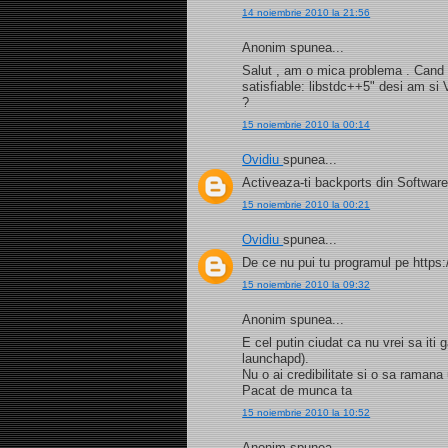
14 noiembrie 2010 la 21:56
Anonim spunea...
Salut , am o mica problema . Cand i
satisfiable: libstdc++5" desi am si
?
15 noiembrie 2010 la 00:14
Ovidiu
spunea...
Activeaza-ti backports din Software
15 noiembrie 2010 la 00:21
Ovidiu
spunea...
De ce nu pui tu programul pe https:
15 noiembrie 2010 la 09:32
Anonim spunea...
E cel putin ciudat ca nu vrei sa iti
launchapd).
Nu o ai credibilitate si o sa ramana
Pacat de munca ta
15 noiembrie 2010 la 10:52
Anonim spunea...