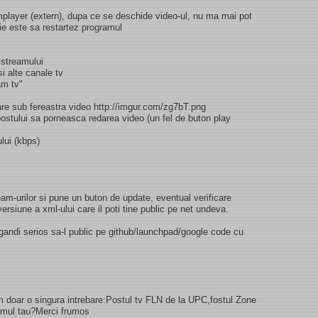
player (extern), dupa ce se deschide video-ul, nu ma mai pot
tie este sa restartez programul
 streamului
i alte canale tv
am tv"
are sub fereastra video http://imgur.com/zg7bT.png
ostului sa porneasca redarea video (un fel de buton play
ului (kbps)
m-urilor si pune un buton de update, eventual verificare
ersiune a xml-ului care il poti tine public pe net undeva.
ndi serios sa-l public pe github/launchpad/google code cu
m doar o singura intrebare:Postul tv FLN de la UPC,fostul Zone
ramul tau?Merci frumos