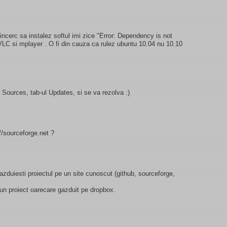
ncerc sa instalez softul imi zice "Error: Dependency is not
 VLC si mplayer . O fi din cauza ca rulez ubuntu 10.04 nu 10.10
 Sources, tab-ul Updates, si se va rezolva :)
//sourceforge.net ?
 gazduiesti proiectul pe un site cunoscut (github, sourceforge,
 un proiect oarecare gazduit pe dropbox.