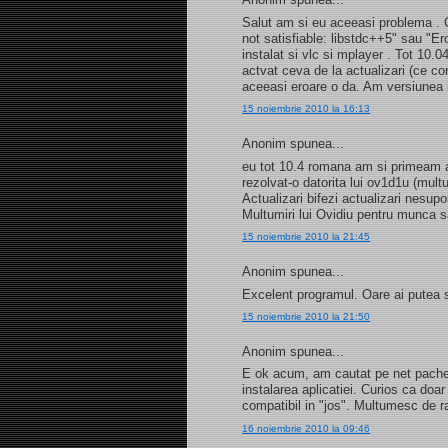
Salut am si eu aceeasi problema . C
not satisfiable: libstdc++5" sau "E
instalat si vlc si mplayer . Tot 10.
actvat ceva de la actualizari (ce c
aceeasi eroare o da. Am versiunea
15 noiembrie 2010 la 16:13
Anonim spunea...
eu tot 10.4 romana am si primeam a
rezolvat-o datorita lui ov1d1u (mult
Actualizari bifezi actualizari nesupo
Multumiri lui Ovidiu pentru munca 
15 noiembrie 2010 la 21:45
Anonim spunea...
Excelent programul. Oare ai putea 
15 noiembrie 2010 la 21:50
Anonim spunea...
E ok acum, am cautat pe net pachetu
instalarea aplicatiei. Curios ca doar 
compatibil in "jos". Multumesc de r
16 noiembrie 2010 la 09:46