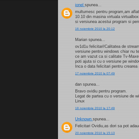
ionel
spunea...
multumesc pentru program,am aflat s
10.10 din masina virtuala virtualb
si versiunea acestui program si pe
16 noiembrie 2010 la 20:12
Marian spunea...
ov1d1u felicitari!Calitatea de strea
versiune pentru windows chiar nu t
ce am vazut ca si calitate Tv-Maxe
poti ajuta si cu o versiune pe wind
Inca o data felicitari pentru creare
17 noiembrie 2010 la 07:49
dan spunea...
Bravo ovidiu pentru program.
Legat de partea cu o versiune de 
Linux
18 noiembrie 2010 la 17:49
Unknown
spunea...
Felicitari Ovidiu,as dori sa pot a
20 noiembrie 2010 la 15:13