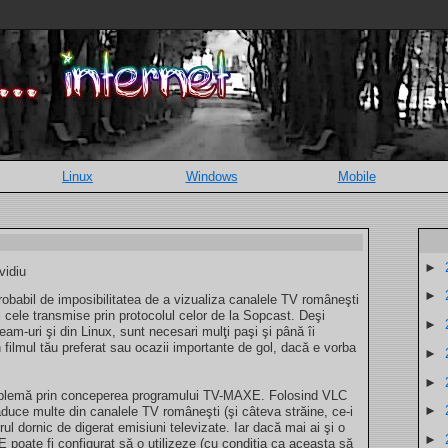
Linux
Windows
Mobile
►
vidiu
►
 probabil de imposibilitatea de a vizualiza canalele TV româneşti
l cele transmise prin protocolul celor de la Sopcast. Deşi
►
eam-uri şi din Linux, sunt necesari mulţi paşi şi până îi
n filmul tău preferat sau ocazii importante de gol, dacă e vorba
►
►
roblemă prin conceperea programului TV-MAXE. Folosind VLC
►
uce multe din canalele TV româneşti (şi câteva străine, ce-i
orul dornic de digerat emisiuni televizate. Iar dacă mai ai şi o
►
oate fi configurat să o utilizeze (cu condiţia ca aceasta să