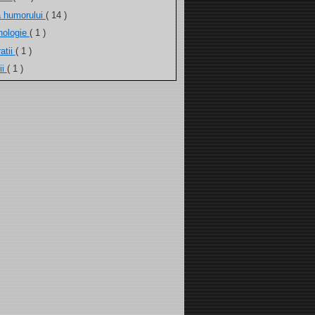
a humorului
( 14 )
nologie
( 1 )
atii
( 1 )
ii
( 1 )