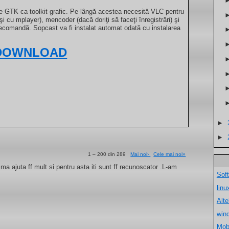
te GTK ca toolkit grafic. Pe lângă acestea necesită VLC pentru
şi cu mplayer), mencoder (dacă doriţi să faceţi înregistrări) şi
telecomandă. Sopcast va fi instalat automat odată cu instalarea
DOWNLOAD
►
►
1 – 200 din 289
Mai noi›
Cele mai noi»
a ajuta ff mult si pentru asta iti sunt ff recunoscator .L-am
Sof
lin
Alt
win
Mob