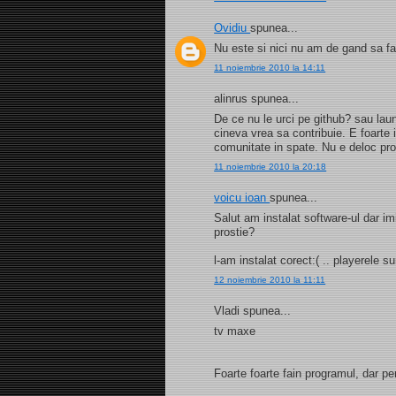
Ovidiu
spunea...
Nu este si nici nu am de gand sa f
11 noiembrie 2010 la 14:11
alinrus spunea...
De ce nu le urci pe github? sau laun
cineva vrea sa contribuie. E foarte 
comunitate in spate. Nu e deloc prof
11 noiembrie 2010 la 20:18
voicu ioan
spunea...
Salut am instalat software-ul dar 
prostie?
l-am instalat corect:( .. playerele sun
12 noiembrie 2010 la 11:11
Vladi spunea...
tv maxe
Foarte foarte fain programul, dar pe