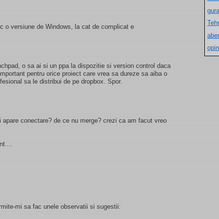
gur
Teh
ac o versiune de Windows, la cat de complicat e
aber
opin
chpad, o sa ai si un ppa la dispozitie si version control daca
important pentru orice proiect care vrea sa dureze sa aiba o
esional sa le distribui de pe dropbox. Spor.
imi apare conectare? de ce nu merge? crezi ca am facut vreo
t....
rmite-mi sa fac unele observatii si sugestii: