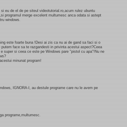
i eu de el de pe siteul videotutorial.ro,acum rulez ubuntu
ox,si programul merge excelent multumesc anca odata si astept
ntru windows.
ming este foarte buna !Desi ai zis ca nu ai de gand sa faci si o
e putem face sa te razgandesti in privinta acestui aspect?Ceea
 e super si ceea ce este pe Windows pare "pistol cu apa"!Nu ne
ows?
a acestui minunat program!
windows, IGNORA-I, au destule programe care nu le avem pe
dauga programe,multumesc.