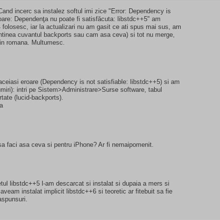
and incerc sa instalez softul imi zice "Error: Dependency is
roare: Dependenţa nu poate fi satisfăcuta: libstdc++5" am
04 folosesc, iar la actualizari nu am gasit ce ati spus mai sus, am
ontinea cuvantul backports sau cam asa ceva) si tot nu merge,
 in romana. Multumesc.
ceiasi eroare (Dependency is not satisfiable: libstdc++5) si am
umiri): intri pe Sistem>Administrare>Surse software, tabul
rtate (lucid-backports).
sa
sa faci asa ceva si pentru iPhone? Ar fi nemaipomenit.
l libstdc++5 l-am descarcat si instalat si dupaia a mers si
aveam instalat implicit libstdc++6 si teoretic ar fitebuit sa fie
aspunsuri.