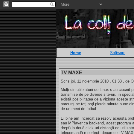
Home
Software
TV-MAXE
Scris joi, 11 noiembrie 2010 , 01:33 , de O
Mulţi din utilizatorii de Linux s-au ciocnit
transmise de pe diverse site-uri, în specia
există posibilitatea de a viziona aceste str
parcurgi pe toţi poţi pierde minute bune di
de un meci de fotbal.
Ei bine am încercat să rezolv această p
sau MPlayer ca backend, acest program ad
drept) la două click-uri distanţă de utilizat
telecomandă e perfect, deoarece TV-MAXE p