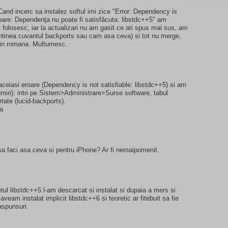
and incerc sa instalez softul imi zice "Error: Dependency is
roare: Dependenţa nu poate fi satisfăcuta: libstdc++5" am
04 folosesc, iar la actualizari nu am gasit ce ati spus mai sus, am
ontinea cuvantul backports sau cam asa ceva) si tot nu merge,
 in romana. Multumesc.
ceiasi eroare (Dependency is not satisfiable: libstdc++5) si am
umiri): intri pe Sistem>Administrare>Surse software, tabul
rtate (lucid-backports).
sa
sa faci asa ceva si pentru iPhone? Ar fi nemaipomenit.
l libstdc++5 l-am descarcat si instalat si dupaia a mers si
aveam instalat implicit libstdc++6 si teoretic ar fitebuit sa fie
aspunsuri.