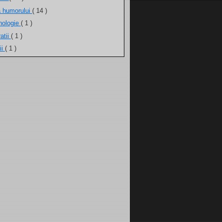
a humorului
( 14 )
nologie
( 1 )
atii
( 1 )
ii
( 1 )