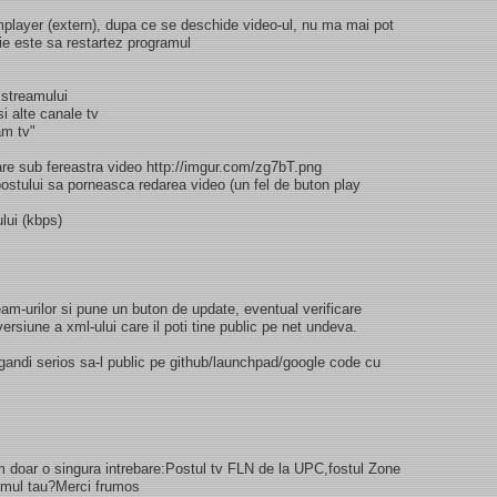
player (extern), dupa ce se deschide video-ul, nu ma mai pot
tie este sa restartez programul
 streamului
i alte canale tv
am tv"
are sub fereastra video http://imgur.com/zg7bT.png
ostului sa porneasca redarea video (un fel de buton play
ului (kbps)
m-urilor si pune un buton de update, eventual verificare
ersiune a xml-ului care il poti tine public pe net undeva.
ndi serios sa-l public pe github/launchpad/google code cu
m doar o singura intrebare:Postul tv FLN de la UPC,fostul Zone
ramul tau?Merci frumos