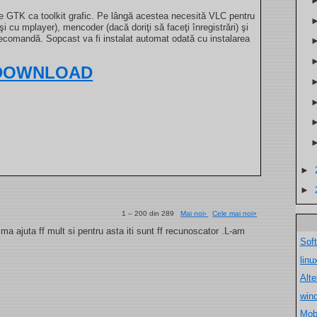
te GTK ca toolkit grafic. Pe lângă acestea necesită VLC pentru
şi cu mplayer), mencoder (dacă doriţi să faceţi înregistrări) şi
telecomandă. Sopcast va fi instalat automat odată cu instalarea
DOWNLOAD
►
►
1 – 200 din 289
Mai noi›
Cele mai noi»
a ajuta ff mult si pentru asta iti sunt ff recunoscator .L-am
Sof
lin
Alt
win
Mob