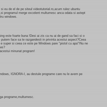
i eu de el de pe siteul videotutorial.ro,acum rulez ubuntu
ox,si programul merge excelent multumesc anca odata si astept
ntru windows.
ming este foarte buna !Desi ai zis ca nu ai de gand sa faci si o
e putem face sa te razgandesti in privinta acestui aspect?Ceea
 e super si ceea ce este pe Windows pare "pistol cu apa"!Nu ne
ows?
a acestui minunat program!
windows, IGNORA-I, au destule programe care nu le avem pe
dauga programe,multumesc.