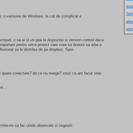
gur
Teh
ac o versiune de Windows, la cat de complicat e
aber
opin
chpad, o sa ai si un ppa la dispozitie si version control daca
important pentru orice proiect care vrea sa dureze sa aiba o
esional sa le distribui de pe dropbox. Spor.
imi apare conectare? de ce nu merge? crezi ca am facut vreo
t....
rmite-mi sa fac unele observatii si sugestii: