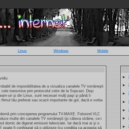
Linux
Windows
Mobile
►
vidiu
►
 probabil de imposibilitatea de a vizualiza canalele TV româneşti
l cele transmise prin protocolul celor de la Sopcast. Deşi
►
eam-uri şi din Linux, sunt necesari mulţi paşi şi până îi
n filmul tău preferat sau ocazii importante de gol, dacă e vorba
►
►
roblemă prin conceperea programului TV-MAXE. Folosind VLC
►
uce multe din canalele TV româneşti (şi câteva străine, ce-i
orul dornic de digerat emisiuni televizate. Iar dacă mai ai şi o
►
oate fi configurat să o utilizeze (cu condiţia ca aceasta să