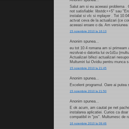
Salut am si eu aceeasi problema . C
not satisfiable: libstdc++5" sau "E
instalat si vlc si mplayer . Tot 10.
actvat ceva de la actualizari (ce c
aceeasi eroare o da. Am versiunea
15 noiembrie 2010 la 16:13
Anonim spunea...
eu tot 10.4 romana am si primeam a
rezolvat-o datorita lui ov1d1u (mult
Actualizari bifezi actualizari nesupo
Multumiri lui Ovidiu pentru munca 
15 noiembrie 2010 la 21:45
Anonim spunea...
Excelent programul. Oare ai putea 
15 noiembrie 2010 la 21:50
Anonim spunea...
E ok acum, am cautat pe net pachetu
instalarea aplicatiei. Curios ca doar 
compatibil in "jos". Multumesc de r
16 noiembrie 2010 la 09:46