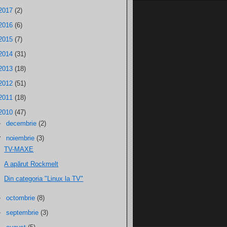
2017
(2)
2016
(6)
2015
(7)
2014
(31)
2013
(18)
2012
(51)
2011
(18)
2010
(47)
►
decembrie
(2)
▼
noiembrie
(3)
TV-MAXE
A apărut Rockmelt
Din categoria "Linux la TV"
►
octombrie
(8)
►
septembrie
(3)