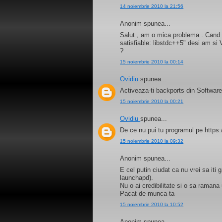
14 noiembrie 2010 la 21:56
Anonim spunea...
Salut , am o mica problema . Cand i
satisfiable: libstdc++5" desi am si
?
15 noiembrie 2010 la 00:14
Ovidiu
spunea...
Activeaza-ti backports din Software
15 noiembrie 2010 la 00:21
Ovidiu
spunea...
De ce nu pui tu programul pe https:
15 noiembrie 2010 la 09:32
Anonim spunea...
E cel putin ciudat ca nu vrei sa iti
launchapd).
Nu o ai credibilitate si o sa ramana
Pacat de munca ta
15 noiembrie 2010 la 10:52
Anonim spunea...