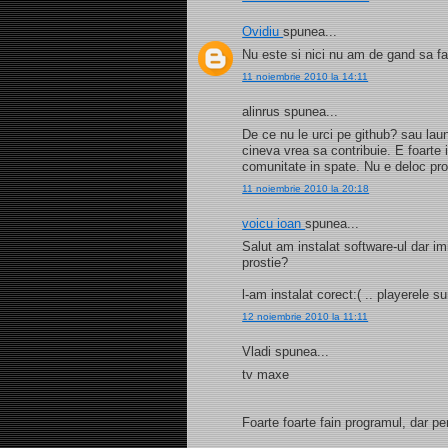
Ovidiu
spunea...
Nu este si nici nu am de gand sa f
11 noiembrie 2010 la 14:11
alinrus spunea...
De ce nu le urci pe github? sau laun
cineva vrea sa contribuie. E foarte 
comunitate in spate. Nu e deloc prof
11 noiembrie 2010 la 20:18
voicu ioan
spunea...
Salut am instalat software-ul dar 
prostie?
l-am instalat corect:( .. playerele sun
12 noiembrie 2010 la 11:11
Vladi spunea...
tv maxe
Foarte foarte fain programul, dar pe