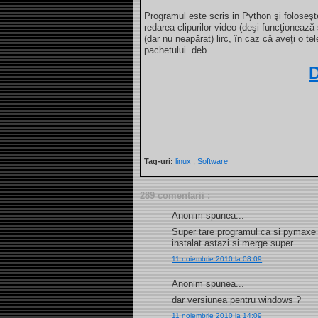
Programul este scris in Python şi foloseş
redarea clipurilor video (deşi funcţionează 
(dar nu neapărat) lirc, în caz că aveţi o 
pachetului .deb.
Tag-uri:
linux
,
Software
289 comentarii :
Anonim spunea...
Super tare programul ca si pymaxe m
instalat astazi si merge super .
11 noiembrie 2010 la 08:09
Anonim spunea...
dar versiunea pentru windows ?
11 noiembrie 2010 la 14:09