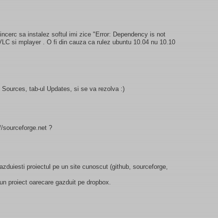
ncerc sa instalez softul imi zice "Error: Dependency is not
 VLC si mplayer . O fi din cauza ca rulez ubuntu 10.04 nu 10.10
 Sources, tab-ul Updates, si se va rezolva :)
//sourceforge.net ?
 gazduiesti proiectul pe un site cunoscut (github, sourceforge,
 un proiect oarecare gazduit pe dropbox.