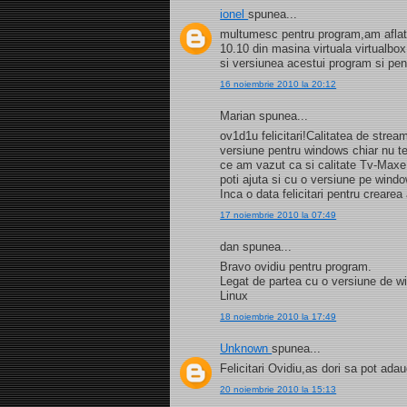
ionel
spunea...
multumesc pentru program,am aflat s
10.10 din masina virtuala virtualb
si versiunea acestui program si pe
16 noiembrie 2010 la 20:12
Marian spunea...
ov1d1u felicitari!Calitatea de strea
versiune pentru windows chiar nu t
ce am vazut ca si calitate Tv-Maxe
poti ajuta si cu o versiune pe wind
Inca o data felicitari pentru creare
17 noiembrie 2010 la 07:49
dan spunea...
Bravo ovidiu pentru program.
Legat de partea cu o versiune de 
Linux
18 noiembrie 2010 la 17:49
Unknown
spunea...
Felicitari Ovidiu,as dori sa pot a
20 noiembrie 2010 la 15:13