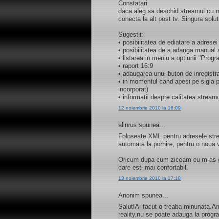
Constatari:
daca aleg sa deschid streamul cu m
conecta la alt post tv. Singura solu
Sugestii:
• posibilitatea de ediatare a adresei
• posibilitatea de a adauga manual s
• listarea in meniu a optiunii "Progr
• raport 16:9
• adaugarea unui buton de inregistr
• in momentul cand apesi pe sigla p
incorporat)
• informatii despre calitatea stream
12 noiembrie 2010 la 16:09
alinrus spunea...
Foloseste XML pentru adresele strea
automata la pornire, pentru o noua v
Oricum dupa cum ziceam eu m-as ga
care esti mai confortabil.
13 noiembrie 2010 la 17:18
Anonim spunea...
Salut!Ai facut o treaba minunata.A
reality,nu se poate adauga la prog