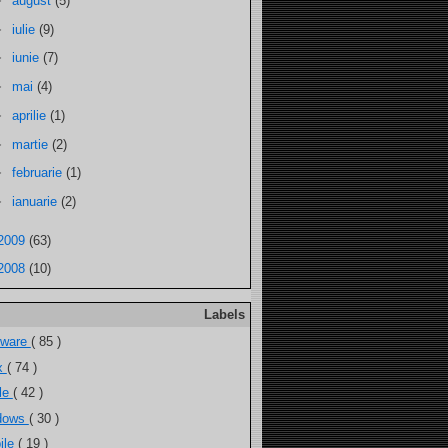
►
august
(5)
►
iulie
(9)
►
iunie
(7)
►
mai
(4)
►
aprilie
(1)
►
martie
(2)
►
februarie
(1)
►
ianuarie
(2)
2009
(63)
2008
(10)
Labels
tware
( 85 )
ux
( 74 )
ele
( 42 )
dows
( 30 )
ile
( 19 )