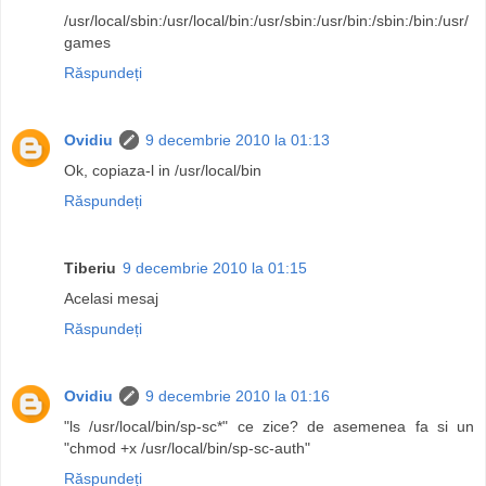
/usr/local/sbin:/usr/local/bin:/usr/sbin:/usr/bin:/sbin:/bin:/usr/
games
Răspundeți
Ovidiu
9 decembrie 2010 la 01:13
Ok, copiaza-l in /usr/local/bin
Răspundeți
Tiberiu
9 decembrie 2010 la 01:15
Acelasi mesaj
Răspundeți
Ovidiu
9 decembrie 2010 la 01:16
"ls /usr/local/bin/sp-sc*" ce zice? de asemenea fa si un
"chmod +x /usr/local/bin/sp-sc-auth"
Răspundeți