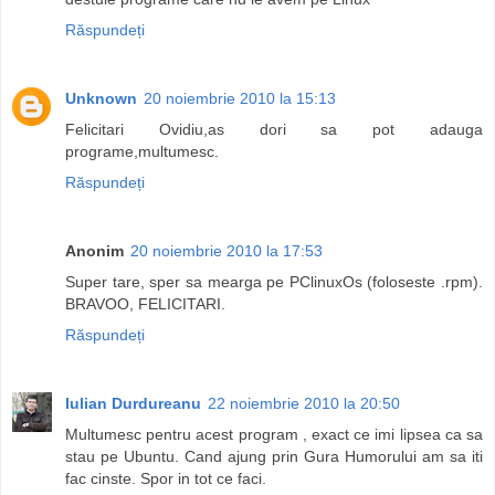
Răspundeți
Unknown
20 noiembrie 2010 la 15:13
Felicitari Ovidiu,as dori sa pot adauga
programe,multumesc.
Răspundeți
Anonim
20 noiembrie 2010 la 17:53
Super tare, sper sa mearga pe PClinuxOs (foloseste .rpm).
BRAVOO, FELICITARI.
Răspundeți
Iulian Durdureanu
22 noiembrie 2010 la 20:50
Multumesc pentru acest program , exact ce imi lipsea ca sa
stau pe Ubuntu. Cand ajung prin Gura Humorului am sa iti
fac cinste. Spor in tot ce faci.