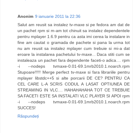
Anonim
9 ianuarie 2011 la 22:36
Salut am reusit sa instalez tv-maxe si pe fedora am dat de
un pachet rpm si m-am tot chinuit sa instalez dependentele
pentru mplayer 1.6.9 pentru ca asta imi cerea la instalare in
fine am cautat o gramada de pachete si pana la urma tot
nu am reusit sa instalez mplayer cum trebuie si mi-a dat
eroare la instalarea pachetului tv-maxe... Daca stiti cum se
instaleaza un pachet fara dependente faceti-o adica.... rpm
-i --nodeps tvmaxe-0.01-69.1mrb2010.1.noarch.rpm
Stupoare!!!!! Merge perfect tv-maxe si fara librariile pentru
mplayer libstdc++5 si alte porcarii DE CE? PENTRU CA
CEL CARE L-A SCRIS CODUL A LASAT OPTIUNEA DE
STREAMING IN VLC.... HAHAHAHAHA TOT CE TREBUIE
SA FACETI ESTE SA INSTALATI VLC PLAYER SI APOI rpm
-i --nodeps tvmaxe-0.01-69.1mrb2010.1.noarch.rpm
SUCCES!
Răspundeți