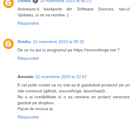
Ovidiu
15 noiembrie 2010 la 00:21
Activeaza-ti backports din Software Sources, tab-ul
Updates, si se va rezolva :)
Răspundeți
Ovidiu
15 noiembrie 2010 la 09:32
De ce nu pui tu programul pe https://sourceforge.net ?
Răspundeți
Anonim
15 noiembrie 2010 la 10:52
E cel putin ciudat ca nu vrei sa iti gazduiesti proiectul pe un
site cunoscut (github, sourceforge, launchapd).
Nu o ai credibilitate si o sa ramana un proiect oarecare
gazduit pe dropbox.
Pacat de munca ta
Răspundeți