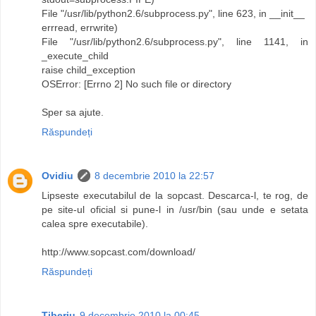
File "/usr/lib/python2.6/subprocess.py", line 623, in __init__
errread, errwrite)
File "/usr/lib/python2.6/subprocess.py", line 1141, in
_execute_child
raise child_exception
OSError: [Errno 2] No such file or directory
Sper sa ajute.
Răspundeți
Ovidiu
8 decembrie 2010 la 22:57
Lipseste executabilul de la sopcast. Descarca-l, te rog, de
pe site-ul oficial si pune-l in /usr/bin (sau unde e setata
calea spre executabile).
http://www.sopcast.com/download/
Răspundeți
Tiberiu
9 decembrie 2010 la 00:45