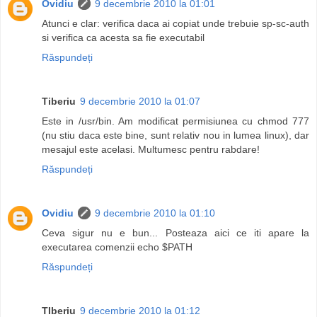
Ovidiu
9 decembrie 2010 la 01:01
Atunci e clar: verifica daca ai copiat unde trebuie sp-sc-auth
si verifica ca acesta sa fie executabil
Răspundeți
Tiberiu
9 decembrie 2010 la 01:07
Este in /usr/bin. Am modificat permisiunea cu chmod 777
(nu stiu daca este bine, sunt relativ nou in lumea linux), dar
mesajul este acelasi. Multumesc pentru rabdare!
Răspundeți
Ovidiu
9 decembrie 2010 la 01:10
Ceva sigur nu e bun... Posteaza aici ce iti apare la
executarea comenzii echo $PATH
Răspundeți
TIberiu
9 decembrie 2010 la 01:12