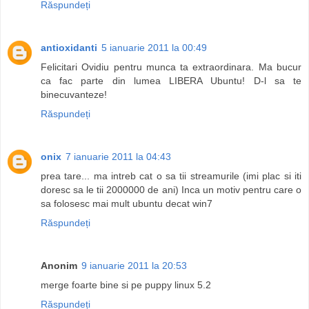
Răspundeți
antioxidanti
5 ianuarie 2011 la 00:49
Felicitari Ovidiu pentru munca ta extraordinara. Ma bucur
ca fac parte din lumea LIBERA Ubuntu! D-l sa te
binecuvanteze!
Răspundeți
onix
7 ianuarie 2011 la 04:43
prea tare... ma intreb cat o sa tii streamurile (imi plac si iti
doresc sa le tii 2000000 de ani) Inca un motiv pentru care o
sa folosesc mai mult ubuntu decat win7
Răspundeți
Anonim
9 ianuarie 2011 la 20:53
merge foarte bine si pe puppy linux 5.2
Răspundeți