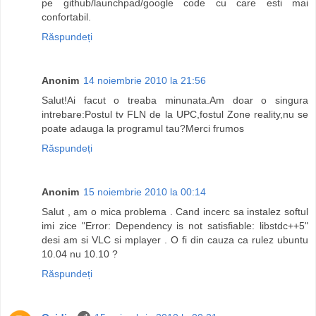
pe github/launchpad/google code cu care esti mai
confortabil.
Răspundeți
Anonim
14 noiembrie 2010 la 21:56
Salut!Ai facut o treaba minunata.Am doar o singura
intrebare:Postul tv FLN de la UPC,fostul Zone reality,nu se
poate adauga la programul tau?Merci frumos
Răspundeți
Anonim
15 noiembrie 2010 la 00:14
Salut , am o mica problema . Cand incerc sa instalez softul
imi zice "Error: Dependency is not satisfiable: libstdc++5"
desi am si VLC si mplayer . O fi din cauza ca rulez ubuntu
10.04 nu 10.10 ?
Răspundeți