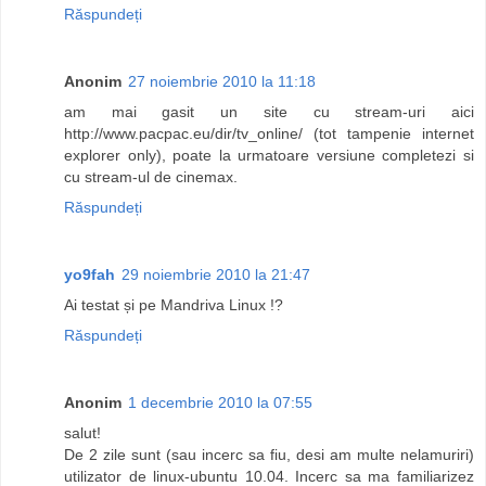
Răspundeți
Anonim
27 noiembrie 2010 la 11:18
am mai gasit un site cu stream-uri aici
http://www.pacpac.eu/dir/tv_online/ (tot tampenie internet
explorer only), poate la urmatoare versiune completezi si
cu stream-ul de cinemax.
Răspundeți
yo9fah
29 noiembrie 2010 la 21:47
Ai testat și pe Mandriva Linux !?
Răspundeți
Anonim
1 decembrie 2010 la 07:55
salut!
De 2 zile sunt (sau incerc sa fiu, desi am multe nelamuriri)
utilizator de linux-ubuntu 10.04. Incerc sa ma familiarizez