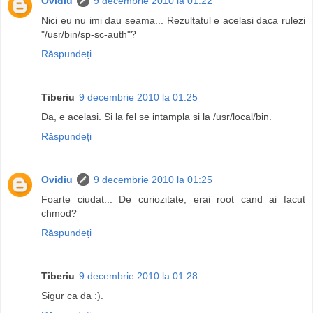
Ovidiu
9 decembrie 2010 la 01:22
Nici eu nu imi dau seama... Rezultatul e acelasi daca rulezi
"/usr/bin/sp-sc-auth"?
Răspundeți
Tiberiu
9 decembrie 2010 la 01:25
Da, e acelasi. Si la fel se intampla si la /usr/local/bin.
Răspundeți
Ovidiu
9 decembrie 2010 la 01:25
Foarte ciudat... De curiozitate, erai root cand ai facut
chmod?
Răspundeți
Tiberiu
9 decembrie 2010 la 01:28
Sigur ca da :).