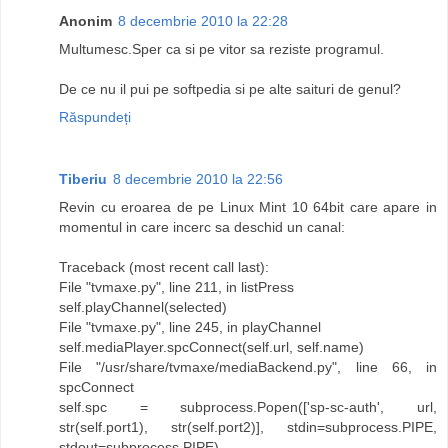
Anonim
8 decembrie 2010 la 22:28
Multumesc.Sper ca si pe vitor sa reziste programul.
De ce nu il pui pe softpedia si pe alte saituri de genul?
Răspundeți
Tiberiu
8 decembrie 2010 la 22:56
Revin cu eroarea de pe Linux Mint 10 64bit care apare in
momentul in care incerc sa deschid un canal:
Traceback (most recent call last):
File "tvmaxe.py", line 211, in listPress
self.playChannel(selected)
File "tvmaxe.py", line 245, in playChannel
self.mediaPlayer.spcConnect(self.url, self.name)
File "/usr/share/tvmaxe/mediaBackend.py", line 66, in
spcConnect
self.spc = subprocess.Popen(['sp-sc-auth', url,
str(self.port1), str(self.port2)], stdin=subprocess.PIPE,
stdout=subprocess.PIPE)