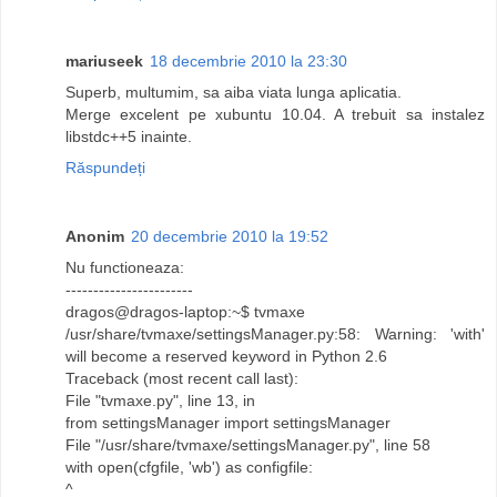
mariuseek
18 decembrie 2010 la 23:30
Superb, multumim, sa aiba viata lunga aplicatia.
Merge excelent pe xubuntu 10.04. A trebuit sa instalez
libstdc++5 inainte.
Răspundeți
Anonim
20 decembrie 2010 la 19:52
Nu functioneaza:
-----------------------
dragos@dragos-laptop:~$ tvmaxe
/usr/share/tvmaxe/settingsManager.py:58: Warning: 'with'
will become a reserved keyword in Python 2.6
Traceback (most recent call last):
File "tvmaxe.py", line 13, in
from settingsManager import settingsManager
File "/usr/share/tvmaxe/settingsManager.py", line 58
with open(cfgfile, 'wb') as configfile:
^