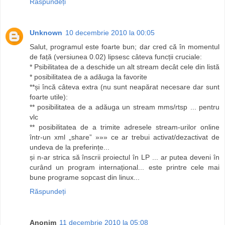
Răspundeți
Unknown
10 decembrie 2010 la 00:05
Salut, programul este foarte bun; dar cred că în momentul
de față (versiunea 0.02) lipsesc câteva funcții cruciale:
* Psibilitatea de a deschide un alt stream decât cele din listă
* posibilitatea de a adăuga la favorite
**și încă câteva extra (nu sunt neapărat necesare dar sunt
foarte utile):
** posibilitatea de a adăuga un stream mms/rtsp ... pentru
vlc
** posibilitatea de a trimite adresele stream-urilor online
într-un xml „share” »»» ce ar trebui activat/dezactivat de
undeva de la preferințe...
și n-ar strica să înscrii proiectul în LP ... ar putea deveni în
curând un program internațional... este printre cele mai
bune programe sopcast din linux...
Răspundeți
Anonim
11 decembrie 2010 la 05:08