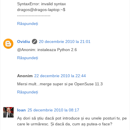
SyntaxError: invalid syntax
dragos@dragos-laptop:~$
-----------------------
Răspundeți
Ovidiu
20 decembrie 2010 la 21:01
@Anonim: instaleaza Python 2.6
Răspundeți
Anonim
22 decembrie 2010 la 22:44
Mersi mult...merge super si pe OpenSuse 11.3
Răspundeți
Ioan
25 decembrie 2010 la 08:17
Aș dori să știu dacă pot introduce și eu unele posturi tv, pe
care le urmăresc. Și dacă da, cum aș putea-o face?