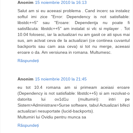
Anonim
15 noiembrie 2010 la 16:13
Salut am si eu aceeasi problema . Cand incerc sa instalez
softul imi zice "Error: Dependency is not satisfiable:
libstdc++5" sau "Eroare: Dependenţa nu poate fi
satisfăcuta: libstdc++5" am instalat si vlc si mplayer . Tot
10.04 folosesc, iar la actualizari nu am gasit ce ati spus mai
sus, am actvat ceva de la actualizari (ce continea cuvantul
backports sau cam asa ceva) si tot nu merge, aceeasi
eroare o da. Am versiunea in romana. Multumesc.
Răspundeți
Anonim
15 noiembrie 2010 la 21:45
eu tot 10.4 romana am si primeam aceiasi eroare
(Dependency is not satisfiable: libstdc++5) si am rezolvat-o
datorita lui ov1d1u (multumiri): intri pe
Sistem>Administrare>Surse software, tabul Actualizari bifezi
actualizari nesuportate (lucid-backports).
Multumiri lui Ovidiu pentru munca sa
Răspundeți