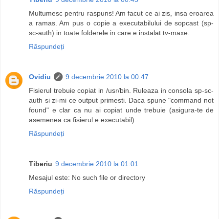
Multumesc pentru raspuns! Am facut ce ai zis, insa eroarea
a ramas. Am pus o copie a executabilului de sopcast (sp-
sc-auth) in toate folderele in care e instalat tv-maxe.
Răspundeți
Ovidiu
9 decembrie 2010 la 00:47
Fisierul trebuie copiat in /usr/bin. Ruleaza in consola sp-sc-
auth si zi-mi ce output primesti. Daca spune "command not
found" e clar ca nu ai copiat unde trebuie (asigura-te de
asemenea ca fisierul e executabil)
Răspundeți
Tiberiu
9 decembrie 2010 la 01:01
Mesajul este: No such file or directory
Răspundeți