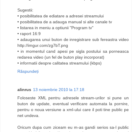
Sugestii:
• posibilitatea de ediatare a adresei streamului
• posibilitatea de a adauga manual si alte canale tv
• listarea in meniu a optiunii "Program tv"
• raport 16:9
• adaugarea unui buton de inregistrare sub fereastra video
http://imgur.com/zg7bT.png
• in momentul cand apesi pe sigla postului sa porneasca
redarea video (un fel de buton play incorporat)
• informatii despre calitatea streamului (kbps)
Răspundeți
alinrus
13 noiembrie 2010 la 17:18
Foloseste XML pentru adresele stream-urilor si pune un
buton de update, eventual verificare automata la pornire,
pentru o noua versiune a xml-ului care il poti tine public pe
net undeva.
Oricum dupa cum ziceam eu m-as gandi serios sa-l public