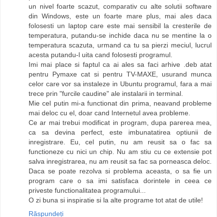
un nivel foarte scazut, comparativ cu alte solutii software
din Windows, este un foarte mare plus, mai ales daca
folosesti un laptop care este mai sensibil la cresterile de
temperatura, putandu-se inchide daca nu se mentine la o
temperatura scazuta, urmand ca tu sa pierzi meciul, lucrul
acesta putandu-l uita cand folosesti programul.
Imi mai place si faptul ca ai ales sa faci arhive .deb atat
pentru Pymaxe cat si pentru TV-MAXE, usurand munca
celor care vor sa instaleze in Ubuntu programul, fara a mai
trece prin "furcile caudine" ale instalarii in terminal.
Mie cel putin mi-a functionat din prima, neavand probleme
mai deloc cu el, doar cand Internetul avea probleme.
Ce ar mai trebui modificat in program, dupa parerea mea,
ca sa devina perfect, este imbunatatirea optiunii de
inregistrare. Eu, cel putin, nu am reusit sa o fac sa
functioneze cu nici un chip. Nu am stiu cu ce extensie pot
salva inregistrarea, nu am reusit sa fac sa porneasca deloc.
Daca se poate rezolva si problema aceasta, o sa fie un
program care o sa imi satisfaca dorintele in ceea ce
priveste functionalitatea programului...
O zi buna si inspiratie si la alte programe tot atat de utile!
Răspundeți