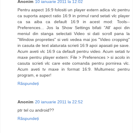
Anonim
10 ianuarie 2011 la 12:02
Pentru aspect 16:9 folositi un player extern adica vlc pentru
ca suporta aspect ratio 16:9 in primul rand setati vlc player
ca sa aiba ca default 16:9 in acest mod: Tools--
Preferences... Jos la Show Settings bifati "All' apoi din
meniul din stanga selectati Video si dati scroll pana la
"Window propreties" si veti vedea mai jos "Video cropping"
in casuta de text alaturata scrieti 16:9 apoi apasati pe save.
Acum aveti vlc 16:9 ca default pentru video. Acum setati tv
maxe pentru player extern: File > Preferences > si acolo in
casuta scrieti vlc care este comanda pentru pornirea vlc.
Acum aveti tv maxe in format 16:9. Multumesc pentru
program, e super!
Răspundeți
Anonim
20 ianuarie 2011 la 22:52
ptr tel cu android??
Răspundeți