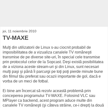
joi, 11 noiembrie 2010
TV-MAXE
Mulţi din utilizatorii de Linux s-au ciocnit probabil de
imposibilitatea de a vizualiza canalele TV româneşti
transmise de pe diverse site-uri, în special cele transmise
prin protocolul celor de la Sopcast. Deşi există posibilitatea
de a viziona aceste stream-uri şi din Linux, sunt necesari
mulţi paşi şi până îi parcurgi pe toţi poţi pierde minute bune
din filmul tău preferat sau ocazii importante de gol, dacă e
vorba de un meci de fotbal.
Ei bine am încercat să rezolv această problemă prin
conceperea programului TV-MAXE. Folosind VLC sau
MPlayer ca backend, acest program aduce multe din
canalele TV româneşti (şi câteva străine, ce-i drept) la două