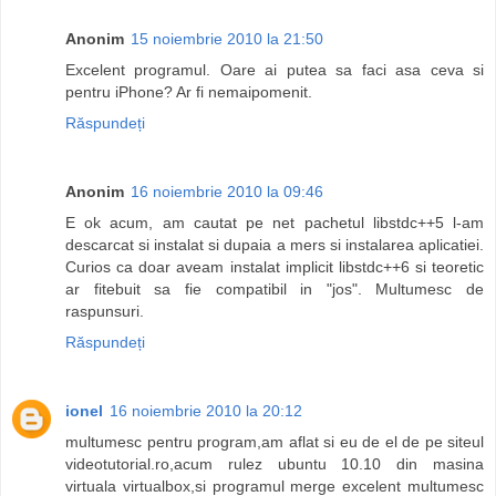
Anonim
15 noiembrie 2010 la 21:50
Excelent programul. Oare ai putea sa faci asa ceva si
pentru iPhone? Ar fi nemaipomenit.
Răspundeți
Anonim
16 noiembrie 2010 la 09:46
E ok acum, am cautat pe net pachetul libstdc++5 l-am
descarcat si instalat si dupaia a mers si instalarea aplicatiei.
Curios ca doar aveam instalat implicit libstdc++6 si teoretic
ar fitebuit sa fie compatibil in "jos". Multumesc de
raspunsuri.
Răspundeți
ionel
16 noiembrie 2010 la 20:12
multumesc pentru program,am aflat si eu de el de pe siteul
videotutorial.ro,acum rulez ubuntu 10.10 din masina
virtuala virtualbox,si programul merge excelent multumesc