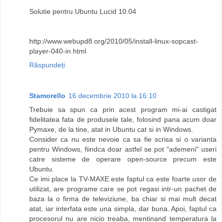
Solutie pentru Ubuntu Lucid 10.04
http://www.webupd8.org/2010/05/install-linux-sopcast-
player-040-in.html
Răspundeți
Stamorello
16 decembrie 2010 la 16:10
Trebuie sa spun ca prin acest program mi-ai castigat
fidelitatea fata de produsele tale, folosind pana acum doar
Pymaxe, de la tine, atat in Ubuntu cat si in Windows.
Consider ca nu este nevoie ca sa fie scrisa si o varianta
pentru Windows, fiindca doar astfel se pot "ademeni" useri
catre sisteme de operare open-source precum este
Ubuntu.
Ce imi place la TV-MAXE este faptul ca este foarte usor de
utilizat, are programe care se pot regasi intr-un pachet de
baza la o firma de televiziune, ba chiar si mai mult decat
atat, iar interfata este una simpla, dar buna. Apoi, faptul ca
procesorul nu are nicio treaba, mentinand temperatura la