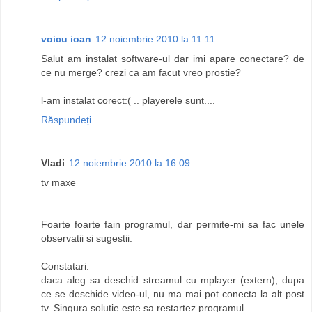
voicu ioan
12 noiembrie 2010 la 11:11
Salut am instalat software-ul dar imi apare conectare? de
ce nu merge? crezi ca am facut vreo prostie?
l-am instalat corect:( .. playerele sunt....
Răspundeți
Vladi
12 noiembrie 2010 la 16:09
tv maxe
Foarte foarte fain programul, dar permite-mi sa fac unele
observatii si sugestii:
Constatari:
daca aleg sa deschid streamul cu mplayer (extern), dupa
ce se deschide video-ul, nu ma mai pot conecta la alt post
tv. Singura solutie este sa restartez programul