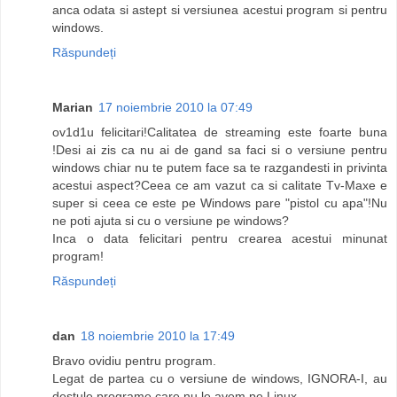
anca odata si astept si versiunea acestui program si pentru
windows.
Răspundeți
Marian
17 noiembrie 2010 la 07:49
ov1d1u felicitari!Calitatea de streaming este foarte buna
!Desi ai zis ca nu ai de gand sa faci si o versiune pentru
windows chiar nu te putem face sa te razgandesti in privinta
acestui aspect?Ceea ce am vazut ca si calitate Tv-Maxe e
super si ceea ce este pe Windows pare "pistol cu apa"!Nu
ne poti ajuta si cu o versiune pe windows?
Inca o data felicitari pentru crearea acestui minunat
program!
Răspundeți
dan
18 noiembrie 2010 la 17:49
Bravo ovidiu pentru program.
Legat de partea cu o versiune de windows, IGNORA-I, au
destule programe care nu le avem pe Linux