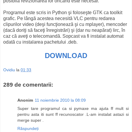
posibilă revizionarea lor oricând este necesar.
Programul este scris in Python şi foloseşte GTK ca toolkit
grafic. Pe lângă acestea necesită VLC pentru redarea
clipurilor video (deşi funcţionează şi cu mplayer), mencoder
(dacă doriţi să faceţi înregistrări) şi (dar nu neapărat) lirc, în
caz că aveţi o telecomandă. Sopcast va fi instalat automat
odată cu instalarea pachetului .deb.
DOWNLOAD
Ovidiu
la
01:33
289 de comentarii:
Anonim
11 noiembrie 2010 la 08:09
Super tare programul ca si pymaxe ma ajuta ff mult si
pentru asta iti sunt ff recunoscator .L-am instalat astazi si
merge super .
Răspundeți