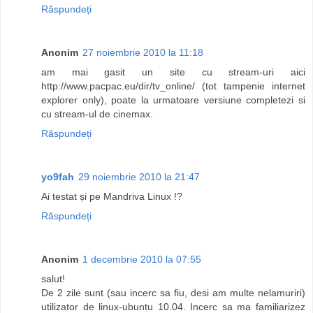
Răspundeți
Anonim
27 noiembrie 2010 la 11:18
am mai gasit un site cu stream-uri aici
http://www.pacpac.eu/dir/tv_online/ (tot tampenie internet
explorer only), poate la urmatoare versiune completezi si
cu stream-ul de cinemax.
Răspundeți
yo9fah
29 noiembrie 2010 la 21:47
Ai testat și pe Mandriva Linux !?
Răspundeți
Anonim
1 decembrie 2010 la 07:55
salut!
De 2 zile sunt (sau incerc sa fiu, desi am multe nelamuriri)
utilizator de linux-ubuntu 10.04. Incerc sa ma familiarizez