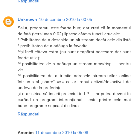
Răspundeți
Unknown
10 decembrie 2010 la 00:05
Salut, programul este foarte bun; dar cred că în momentul
de față (versiunea 0.02) lipsesc câteva funcții cruciale:
* Psibilitatea de a deschide un alt stream decât cele din listă
* posibilitatea de a adăuga la favorite
**și încă câteva extra (nu sunt neapărat necesare dar sunt
foarte utile):
** posibilitatea de a adăuga un stream mms/rtsp ... pentru
vlc
** posibilitatea de a trimite adresele stream-urilor online
într-un xml „share” »»» ce ar trebui activat/dezactivat de
undeva de la preferințe...
și n-ar strica să înscrii proiectul în LP ... ar putea deveni în
curând un program internațional... este printre cele mai
bune programe sopcast din linux...
Răspundeți
Anonim
11 decembrie 2010 la 05:08