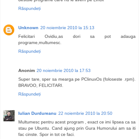
Răspundeți
Unknown
20 noiembrie 2010 la 15:13
Felicitari Ovidiu,as dori sa pot adauga
programe,multumesc.
Răspundeți
Anonim
20 noiembrie 2010 la 17:53
Super tare, sper sa mearga pe PClinuxOs (foloseste .rpm).
BRAVOO, FELICITARI.
Răspundeți
Iulian Durdureanu
22 noiembrie 2010 la 20:50
Multumesc pentru acest program , exact ce imi lipsea ca sa
stau pe Ubuntu. Cand ajung prin Gura Humorului am sa iti
fac cinste. Spor in tot ce faci.