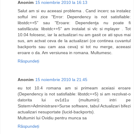
Anonim
15 noiembrie 2010 la 16:13
Salut am si eu aceeasi problema . Cand incerc sa instalez
softul imi zice "Error: Dependency is not satisfiable:
libstdc++5" sau "Eroare: Dependenţa nu poate fi
satisfăcuta: libstdc++5" am instalat si vlc si mplayer . Tot
10.04 folosesc, iar la actualizari nu am gasit ce ati spus mai
sus, am actvat ceva de la actualizari (ce continea cuvantul
backports sau cam asa ceva) si tot nu merge, aceeasi
eroare o da. Am versiunea in romana. Multumesc.
Răspundeți
Anonim
15 noiembrie 2010 la 21:45
eu tot 10.4 romana am si primeam aceiasi eroare
(Dependency is not satisfiable: libstdc++5) si am rezolvat-o
datorita lui ov1d1u (multumiri): intri pe
Sistem>Administrare>Surse software, tabul Actualizari bifezi
actualizari nesuportate (lucid-backports).
Multumiri lui Ovidiu pentru munca sa
Răspundeți