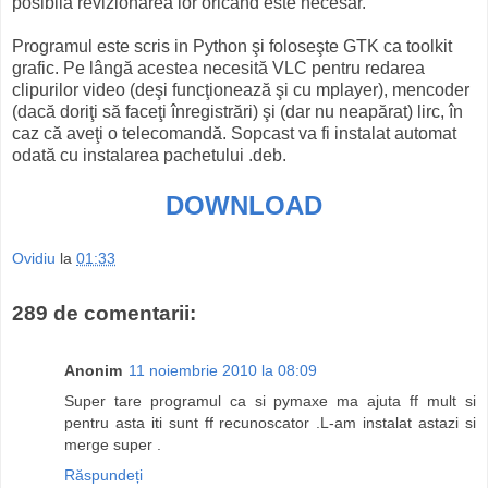
posibilă revizionarea lor oricând este necesar.
Programul este scris in Python şi foloseşte GTK ca toolkit
grafic. Pe lângă acestea necesită VLC pentru redarea
clipurilor video (deşi funcţionează şi cu mplayer), mencoder
(dacă doriţi să faceţi înregistrări) şi (dar nu neapărat) lirc, în
caz că aveţi o telecomandă. Sopcast va fi instalat automat
odată cu instalarea pachetului .deb.
DOWNLOAD
Ovidiu
la
01:33
289 de comentarii:
Anonim
11 noiembrie 2010 la 08:09
Super tare programul ca si pymaxe ma ajuta ff mult si
pentru asta iti sunt ff recunoscator .L-am instalat astazi si
merge super .
Răspundeți