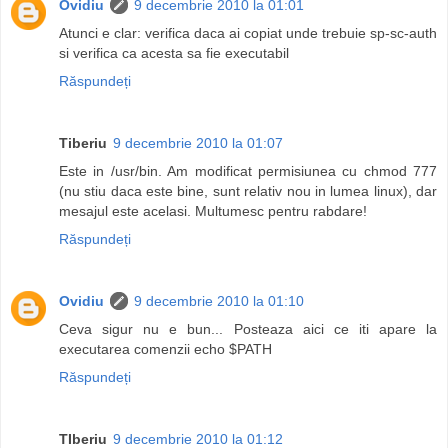
Ovidiu
9 decembrie 2010 la 01:01
Atunci e clar: verifica daca ai copiat unde trebuie sp-sc-auth
si verifica ca acesta sa fie executabil
Răspundeți
Tiberiu
9 decembrie 2010 la 01:07
Este in /usr/bin. Am modificat permisiunea cu chmod 777
(nu stiu daca este bine, sunt relativ nou in lumea linux), dar
mesajul este acelasi. Multumesc pentru rabdare!
Răspundeți
Ovidiu
9 decembrie 2010 la 01:10
Ceva sigur nu e bun... Posteaza aici ce iti apare la
executarea comenzii echo $PATH
Răspundeți
TIberiu
9 decembrie 2010 la 01:12