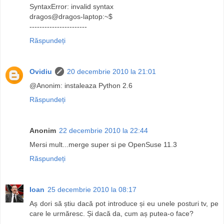
SyntaxError: invalid syntax
dragos@dragos-laptop:~$
-----------------------
Răspundeți
Ovidiu
20 decembrie 2010 la 21:01
@Anonim: instaleaza Python 2.6
Răspundeți
Anonim
22 decembrie 2010 la 22:44
Mersi mult...merge super si pe OpenSuse 11.3
Răspundeți
Ioan
25 decembrie 2010 la 08:17
Aș dori să știu dacă pot introduce și eu unele posturi tv, pe
care le urmăresc. Și dacă da, cum aș putea-o face?