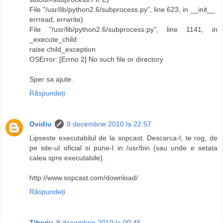
File "/usr/lib/python2.6/subprocess.py", line 623, in __init__
errread, errwrite)
File "/usr/lib/python2.6/subprocess.py", line 1141, in
_execute_child
raise child_exception
OSError: [Errno 2] No such file or directory
Sper sa ajute.
Răspundeți
Ovidiu
8 decembrie 2010 la 22:57
Lipseste executabilul de la sopcast. Descarca-l, te rog, de
pe site-ul oficial si pune-l in /usr/bin (sau unde e setata
calea spre executabile).
http://www.sopcast.com/download/
Răspundeți
Tiberiu
9 decembrie 2010 la 00:45