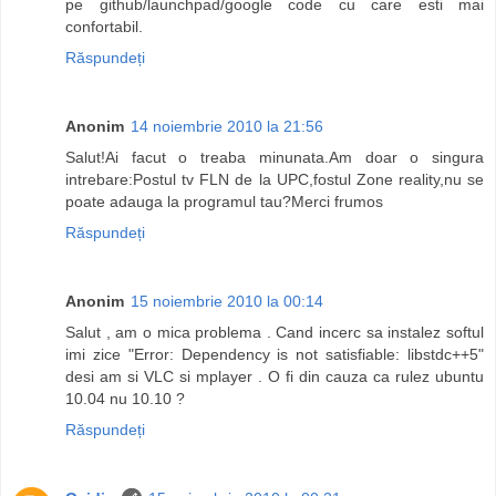
pe github/launchpad/google code cu care esti mai
confortabil.
Răspundeți
Anonim
14 noiembrie 2010 la 21:56
Salut!Ai facut o treaba minunata.Am doar o singura
intrebare:Postul tv FLN de la UPC,fostul Zone reality,nu se
poate adauga la programul tau?Merci frumos
Răspundeți
Anonim
15 noiembrie 2010 la 00:14
Salut , am o mica problema . Cand incerc sa instalez softul
imi zice "Error: Dependency is not satisfiable: libstdc++5"
desi am si VLC si mplayer . O fi din cauza ca rulez ubuntu
10.04 nu 10.10 ?
Răspundeți