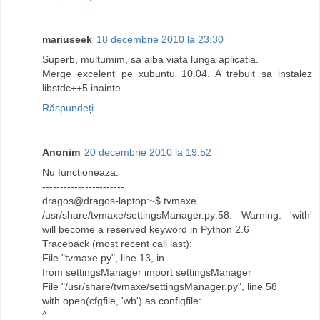
mariuseek
18 decembrie 2010 la 23:30
Superb, multumim, sa aiba viata lunga aplicatia.
Merge excelent pe xubuntu 10.04. A trebuit sa instalez
libstdc++5 inainte.
Răspundeți
Anonim
20 decembrie 2010 la 19:52
Nu functioneaza:
-----------------------
dragos@dragos-laptop:~$ tvmaxe
/usr/share/tvmaxe/settingsManager.py:58: Warning: 'with'
will become a reserved keyword in Python 2.6
Traceback (most recent call last):
File "tvmaxe.py", line 13, in
from settingsManager import settingsManager
File "/usr/share/tvmaxe/settingsManager.py", line 58
with open(cfgfile, 'wb') as configfile:
^