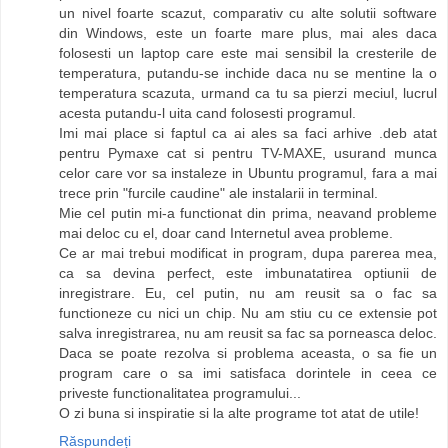
un nivel foarte scazut, comparativ cu alte solutii software
din Windows, este un foarte mare plus, mai ales daca
folosesti un laptop care este mai sensibil la cresterile de
temperatura, putandu-se inchide daca nu se mentine la o
temperatura scazuta, urmand ca tu sa pierzi meciul, lucrul
acesta putandu-l uita cand folosesti programul.
Imi mai place si faptul ca ai ales sa faci arhive .deb atat
pentru Pymaxe cat si pentru TV-MAXE, usurand munca
celor care vor sa instaleze in Ubuntu programul, fara a mai
trece prin "furcile caudine" ale instalarii in terminal.
Mie cel putin mi-a functionat din prima, neavand probleme
mai deloc cu el, doar cand Internetul avea probleme.
Ce ar mai trebui modificat in program, dupa parerea mea,
ca sa devina perfect, este imbunatatirea optiunii de
inregistrare. Eu, cel putin, nu am reusit sa o fac sa
functioneze cu nici un chip. Nu am stiu cu ce extensie pot
salva inregistrarea, nu am reusit sa fac sa porneasca deloc.
Daca se poate rezolva si problema aceasta, o sa fie un
program care o sa imi satisfaca dorintele in ceea ce
priveste functionalitatea programului...
O zi buna si inspiratie si la alte programe tot atat de utile!
Răspundeți