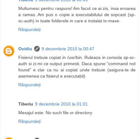
Multumesc pentru raspuns! Am facut ce ai zis, insa eroarea
a ramas. Am pus o copie a executabilului de sopcast (sp-
sc-auth) in toate folderele in care e instalat tv-maxe.
Răspundeți
Ovidiu
9 decembrie 2010 la 00:47
Fisierul trebuie copiat in /usr/bin. Ruleaza in consola sp-sc-
auth si zi-mi ce output primesti. Daca spune "command not
found" e clar ca nu ai copiat unde trebuie (asigura-te de
asemenea ca fisierul e executabil)
Răspundeți
Tiberiu
9 decembrie 2010 la 01:01
Mesajul este: No such file or directory
Răspundeți