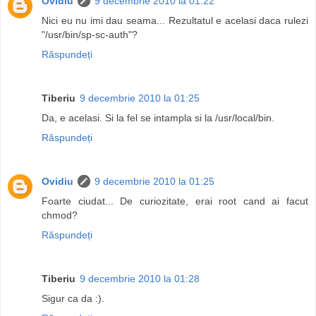
Ovidiu
9 decembrie 2010 la 01:22
Nici eu nu imi dau seama... Rezultatul e acelasi daca rulezi
"/usr/bin/sp-sc-auth"?
Răspundeți
Tiberiu
9 decembrie 2010 la 01:25
Da, e acelasi. Si la fel se intampla si la /usr/local/bin.
Răspundeți
Ovidiu
9 decembrie 2010 la 01:25
Foarte ciudat... De curiozitate, erai root cand ai facut
chmod?
Răspundeți
Tiberiu
9 decembrie 2010 la 01:28
Sigur ca da :).