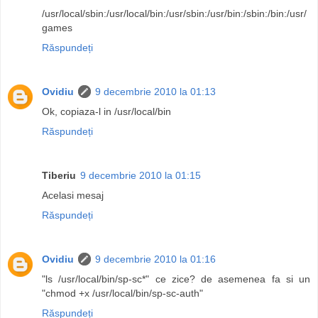
/usr/local/sbin:/usr/local/bin:/usr/sbin:/usr/bin:/sbin:/bin:/usr/
games
Răspundeți
Ovidiu
9 decembrie 2010 la 01:13
Ok, copiaza-l in /usr/local/bin
Răspundeți
Tiberiu
9 decembrie 2010 la 01:15
Acelasi mesaj
Răspundeți
Ovidiu
9 decembrie 2010 la 01:16
"ls /usr/local/bin/sp-sc*" ce zice? de asemenea fa si un
"chmod +x /usr/local/bin/sp-sc-auth"
Răspundeți