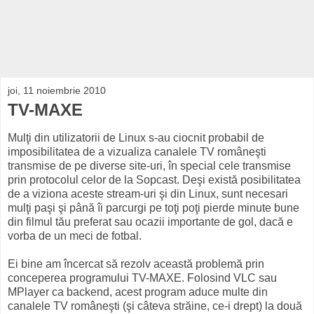
joi, 11 noiembrie 2010
TV-MAXE
Mulţi din utilizatorii de Linux s-au ciocnit probabil de
imposibilitatea de a vizualiza canalele TV româneşti
transmise de pe diverse site-uri, în special cele transmise
prin protocolul celor de la Sopcast. Deşi există posibilitatea
de a viziona aceste stream-uri şi din Linux, sunt necesari
mulţi paşi şi până îi parcurgi pe toţi poţi pierde minute bune
din filmul tău preferat sau ocazii importante de gol, dacă e
vorba de un meci de fotbal.
Ei bine am încercat să rezolv această problemă prin
conceperea programului TV-MAXE. Folosind VLC sau
MPlayer ca backend, acest program aduce multe din
canalele TV româneşti (şi câteva străine, ce-i drept) la două