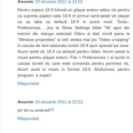
Anonim
10 ianuarie 2011 la 12:02
Pentru aspect 16:9 folositi un player extern adica vlc pentru
ca suporta aspect ratio 16:9 in primul rand setati vlc player
ca sa aiba ca default 16:9 in acest mod: Tools--
Preferences... Jos la Show Settings bifati "All' apoi din
meniul din stanga selectati Video si dati scroll pana la
"Window propreties" si veti vedea mai jos "Video cropping"
in casuta de text alaturata scrieti 16:9 apoi apasati pe save.
Acum aveti vlc 16:9 ca default pentru video. Acum setati tv
maxe pentru player extern: File > Preferences > si acolo in
casuta scrieti vlc care este comanda pentru pornirea vlc.
Acum aveti tv maxe in format 16:9. Multumesc pentru
program, e super!
Răspundeți
Anonim
20 ianuarie 2011 la 22:52
ptr tel cu android??
Răspundeți