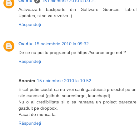
Ovidiu
15 noiembrie 2010 la 00:21
Activeaza-ti backports din Software Sources, tab-ul
Updates, si se va rezolva :)
Răspundeți
Ovidiu
15 noiembrie 2010 la 09:32
De ce nu pui tu programul pe https://sourceforge.net ?
Răspundeți
Anonim
15 noiembrie 2010 la 10:52
E cel putin ciudat ca nu vrei sa iti gazduiesti proiectul pe un
site cunoscut (github, sourceforge, launchapd).
Nu o ai credibilitate si o sa ramana un proiect oarecare
gazduit pe dropbox.
Pacat de munca ta
Răspundeți