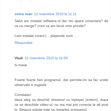
voicu ioan
12 noiembrie 2010 la 11:11
Salut am instalat software-ul dar imi apare conectare? de
ce nu merge? crezi ca am facut vreo prostie?
l-am instalat corect:( .. playerele sunt....
Răspundeți
Vladi
12 noiembrie 2010 la 16:09
tv maxe
Foarte foarte fain programul, dar permite-mi sa fac unele
observatii si sugestii:
Constatari:
daca aleg sa deschid streamul cu mplayer (extern), dupa
ce se deschide video-ul, nu ma mai pot conecta la alt post
tv. Singura solutie este sa restartez programul