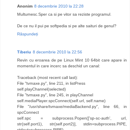
Anonim
8 decembrie 2010 la 22:28
Multumesc.Sper ca si pe vitor sa reziste programul.
De ce nu il pui pe softpedia si pe alte saituri de genul?
Răspundeți
Tiberiu
8 decembrie 2010 la 22:56
Revin cu eroarea de pe Linux Mint 10 64bit care apare in
momentul in care incerc sa deschid un canal:
Traceback (most recent call last):
File "tvmaxe.py", line 211, in listPress
self.playChannel(selected)
File "tvmaxe.py", line 245, in playChannel
self.mediaPlayer.spcConnect(self.url, self.name)
File "/usr/share/tvmaxe/mediaBackend.py", line 66, in
spcConnect
self.spc = subprocess.Popen(['sp-sc-auth', url,
str(self.port1), str(self.port2)], stdin=subprocess.PIPE,
stdout=subprocess.PIPE)