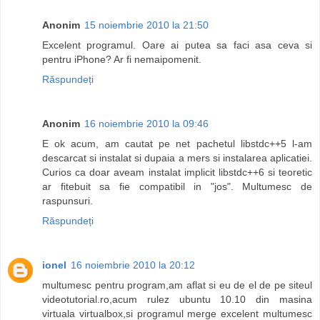
Anonim
15 noiembrie 2010 la 21:50
Excelent programul. Oare ai putea sa faci asa ceva si
pentru iPhone? Ar fi nemaipomenit.
Răspundeți
Anonim
16 noiembrie 2010 la 09:46
E ok acum, am cautat pe net pachetul libstdc++5 l-am
descarcat si instalat si dupaia a mers si instalarea aplicatiei.
Curios ca doar aveam instalat implicit libstdc++6 si teoretic
ar fitebuit sa fie compatibil in "jos". Multumesc de
raspunsuri.
Răspundeți
ionel
16 noiembrie 2010 la 20:12
multumesc pentru program,am aflat si eu de el de pe siteul
videotutorial.ro,acum rulez ubuntu 10.10 din masina
virtuala virtualbox,si programul merge excelent multumesc