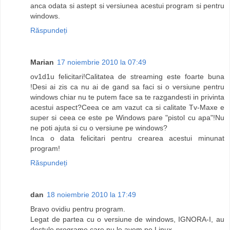
anca odata si astept si versiunea acestui program si pentru
windows.
Răspundeți
Marian
17 noiembrie 2010 la 07:49
ov1d1u felicitari!Calitatea de streaming este foarte buna
!Desi ai zis ca nu ai de gand sa faci si o versiune pentru
windows chiar nu te putem face sa te razgandesti in privinta
acestui aspect?Ceea ce am vazut ca si calitate Tv-Maxe e
super si ceea ce este pe Windows pare "pistol cu apa"!Nu
ne poti ajuta si cu o versiune pe windows?
Inca o data felicitari pentru crearea acestui minunat
program!
Răspundeți
dan
18 noiembrie 2010 la 17:49
Bravo ovidiu pentru program.
Legat de partea cu o versiune de windows, IGNORA-I, au
destule programe care nu le avem pe Linux