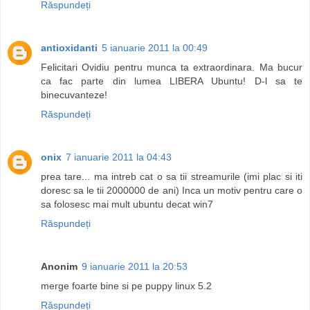
Răspundeți
antioxidanti
5 ianuarie 2011 la 00:49
Felicitari Ovidiu pentru munca ta extraordinara. Ma bucur
ca fac parte din lumea LIBERA Ubuntu! D-l sa te
binecuvanteze!
Răspundeți
onix
7 ianuarie 2011 la 04:43
prea tare... ma intreb cat o sa tii streamurile (imi plac si iti
doresc sa le tii 2000000 de ani) Inca un motiv pentru care o
sa folosesc mai mult ubuntu decat win7
Răspundeți
Anonim
9 ianuarie 2011 la 20:53
merge foarte bine si pe puppy linux 5.2
Răspundeți