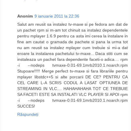
Anonim
9 ianuarie 2011 la 22:36
Salut am reusit sa instalez tv-maxe si pe fedora am dat de
un pachet rpm si m-am tot chinuit sa instalez dependentele
pentru mplayer 1.6.9 pentru ca asta imi cerea la instalare in
fine am cautat o gramada de pachete si pana la urma tot
nu am reusit sa instalez mplayer cum trebuie si mi-a dat
eroare la instalarea pachetului tv-maxe... Daca stiti cum se
instaleaza un pachet fara dependente faceti-o adica.... rpm
-i --nodeps tvmaxe-0.01-69.1mrb2010.1.noarch.rpm
Stupoare!!!!! Merge perfect tv-maxe si fara librariile pentru
mplayer libstdc++5 si alte porcarii DE CE? PENTRU CA
CEL CARE L-A SCRIS CODUL A LASAT OPTIUNEA DE
STREAMING IN VLC.... HAHAHAHAHA TOT CE TREBUIE
SA FACETI ESTE SA INSTALATI VLC PLAYER SI APOI rpm
-i --nodeps tvmaxe-0.01-69.1mrb2010.1.noarch.rpm
SUCCES!
Răspundeți