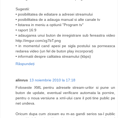
Sugestii:
• posibilitatea de ediatare a adresei streamului
• posibilitatea de a adauga manual si alte canale tv
• listarea in meniu a optiunii "Program tv"
• raport 16:9
• adaugarea unui buton de inregistrare sub fereastra video
http://imgur.com/zg7bT.png
• in momentul cand apesi pe sigla postului sa porneasca
redarea video (un fel de buton play incorporat)
• informatii despre calitatea streamului (kbps)
Răspundeți
alinrus
13 noiembrie 2010 la 17:18
Foloseste XML pentru adresele stream-urilor si pune un
buton de update, eventual verificare automata la pornire,
pentru o noua versiune a xml-ului care il poti tine public pe
net undeva.
Oricum dupa cum ziceam eu m-as gandi serios sa-l public