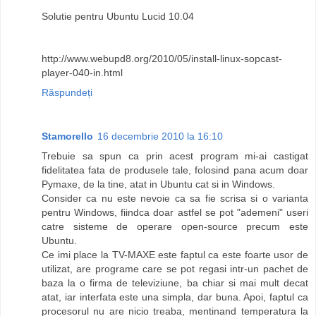
Solutie pentru Ubuntu Lucid 10.04
http://www.webupd8.org/2010/05/install-linux-sopcast-
player-040-in.html
Răspundeți
Stamorello
16 decembrie 2010 la 16:10
Trebuie sa spun ca prin acest program mi-ai castigat
fidelitatea fata de produsele tale, folosind pana acum doar
Pymaxe, de la tine, atat in Ubuntu cat si in Windows.
Consider ca nu este nevoie ca sa fie scrisa si o varianta
pentru Windows, fiindca doar astfel se pot "ademeni" useri
catre sisteme de operare open-source precum este
Ubuntu.
Ce imi place la TV-MAXE este faptul ca este foarte usor de
utilizat, are programe care se pot regasi intr-un pachet de
baza la o firma de televiziune, ba chiar si mai mult decat
atat, iar interfata este una simpla, dar buna. Apoi, faptul ca
procesorul nu are nicio treaba, mentinand temperatura la