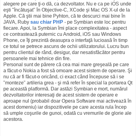
alegere pe care ţi-o dă, ca dezvoltator. Nu e ca pe iOS unde
eşti "încătuşat" în Objective-C, XCode şi Mac OS X-ul de la
Apple. Că ştii mai bine Pyhton, că te descurci mai bine în
JAVA, Ruby
sau chiar PHP
- pe Symbian este loc pentru
fiecare. Apoi, la Symbian îmi place complexitatea - aspect
ce contrastează puternic cu Android, iOS sau Windows
Phone, ce îţi prezintă deasupra o interfaţă lucioasă în timp
ce totul se petrece ascuns de ochii utilizatorului. Lucru bun
pentru clientul de rând, desigur, dar nesatisfăcător pentru
persoanele mai tehnice din fire.
Personal sunt de părere că cea mai mare greşeală pe care
a făcut-o Nokia a fost să omoare acest sistem de operare. Şi
nu că ar fi făcut-o oricând, ci exact când începuse să i se
"monteze" artileria grea - şi mă refer în special la portarea Qt
pe această platformă. Dar astăzi Symbian e mort, numărul
dezvoltatorilor interesaţi de acest sistem de operare e
aproape nul (probabil doar Opera Software mai activează în
acest domeniu) iar dispozitivele pe care acesta rula încep
să umple coşurile de gunoi, odată cu vremurile de glorie ale
acestora.