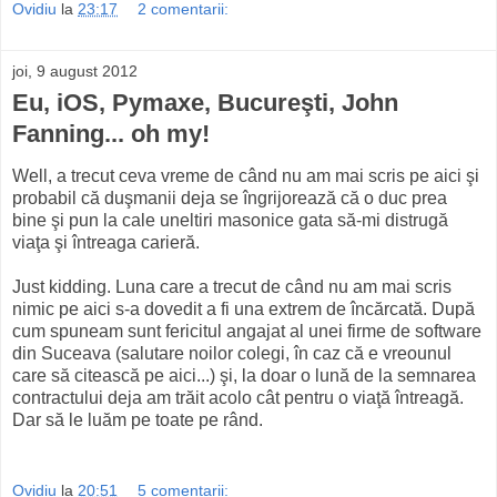
Ovidiu
la
23:17
2 comentarii:
joi, 9 august 2012
Eu, iOS, Pymaxe, Bucureşti, John
Fanning... oh my!
Well, a trecut ceva vreme de când nu am mai scris pe aici şi
probabil că duşmanii deja se îngrijorează că o duc prea
bine şi pun la cale uneltiri masonice gata să-mi distrugă
viaţa şi întreaga carieră.
Just kidding. Luna care a trecut de când nu am mai scris
nimic pe aici s-a dovedit a fi una extrem de încărcată. După
cum spuneam sunt fericitul angajat al unei firme de software
din Suceava (salutare noilor colegi, în caz că e vreounul
care să citească pe aici...) şi, la doar o lună de la semnarea
contractului deja am trăit acolo cât pentru o viaţă întreagă.
Dar să le luăm pe toate pe rând.
Ovidiu
la
20:51
5 comentarii: