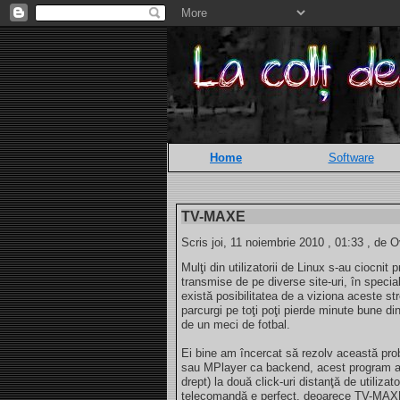
Home
Software
TV-MAXE
Scris joi, 11 noiembrie 2010 , 01:33 , de O
Mulţi din utilizatorii de Linux s-au ciocnit
transmise de pe diverse site-uri, în specia
există posibilitatea de a viziona aceste str
parcurgi pe toţi poţi pierde minute bune di
de un meci de fotbal.
Ei bine am încercat să rezolv această p
sau MPlayer ca backend, acest program ad
drept) la două click-uri distanţă de utilizat
telecomandă e perfect, deoarece TV-MAXE p