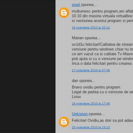
ionel
spunea...
multumesc pentru program,am aflat s
10.10 din masina virtuala virtualb
si versiunea acestui program si pe
16 noiembrie 2010 la 20:12
Marian spunea...
ov1d1u felicitari!Calitatea de strea
versiune pentru windows chiar nu t
ce am vazut ca si calitate Tv-Maxe
poti ajuta si cu o versiune pe wind
Inca o data felicitari pentru creare
17 noiembrie 2010 la 07:49
dan spunea...
Bravo ovidiu pentru program.
Legat de partea cu o versiune de 
Linux
18 noiembrie 2010 la 17:49
Unknown
spunea...
Felicitari Ovidiu,as dori sa pot a
20 noiembrie 2010 la 15:13