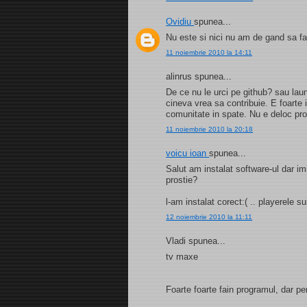
Ovidiu
spunea...
Nu este si nici nu am de gand sa f
11 noiembrie 2010 la 14:11
alinrus spunea...
De ce nu le urci pe github? sau laun
cineva vrea sa contribuie. E foarte 
comunitate in spate. Nu e deloc prof
11 noiembrie 2010 la 20:18
voicu ioan
spunea...
Salut am instalat software-ul dar 
prostie?
l-am instalat corect:( .. playerele sun
12 noiembrie 2010 la 11:11
Vladi spunea...
tv maxe
Foarte foarte fain programul, dar pe