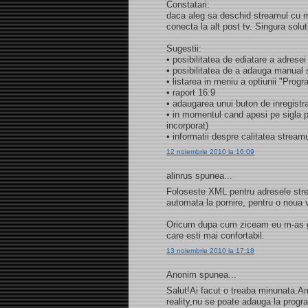
Constatari:
daca aleg sa deschid streamul cu m
conecta la alt post tv. Singura solu
Sugestii:
• posibilitatea de ediatare a adresei
• posibilitatea de a adauga manual s
• listarea in meniu a optiunii "Progr
• raport 16:9
• adaugarea unui buton de inregistr
• in momentul cand apesi pe sigla p
incorporat)
• informatii despre calitatea stream
12 noiembrie 2010 la 16:09
alinrus spunea...
Foloseste XML pentru adresele strea
automata la pornire, pentru o noua v
Oricum dupa cum ziceam eu m-as ga
care esti mai confortabil.
13 noiembrie 2010 la 17:18
Anonim spunea...
Salut!Ai facut o treaba minunata.A
reality,nu se poate adauga la prog