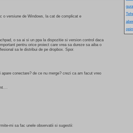
gur
Teh
ac o versiune de Windows, la cat de complicat e
aber
opin
chpad, o sa ai si un ppa la dispozitie si version control daca
important pentru orice proiect care vrea sa dureze sa aiba o
esional sa le distribui de pe dropbox. Spor.
imi apare conectare? de ce nu merge? crezi ca am facut vreo
t....
rmite-mi sa fac unele observatii si sugestii: