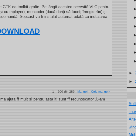
te GTK ca toolkit grafic. Pe lângă acestea necesită VLC pentru
şi cu mplayer), mencoder (dacă doriţi să faceţi înregistrări) şi
telecomandă. Sopcast va fi instalat automat odată cu instalarea
DOWNLOAD
►
►
1 – 200 din 289
Mai noi›
Cele mai noi»
a ajuta ff mult si pentru asta iti sunt ff recunoscator .L-am
Sof
lin
Alt
win
Mob