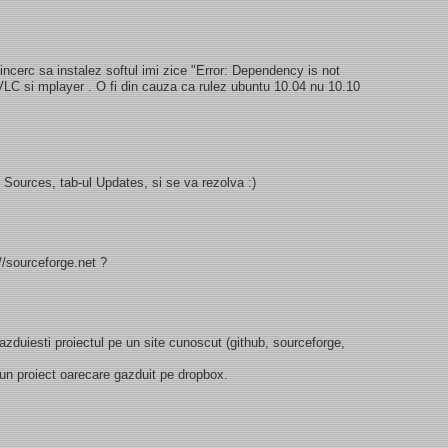
ncerc sa instalez softul imi zice "Error: Dependency is not
 VLC si mplayer . O fi din cauza ca rulez ubuntu 10.04 nu 10.10
 Sources, tab-ul Updates, si se va rezolva :)
//sourceforge.net ?
 gazduiesti proiectul pe un site cunoscut (github, sourceforge,
 un proiect oarecare gazduit pe dropbox.