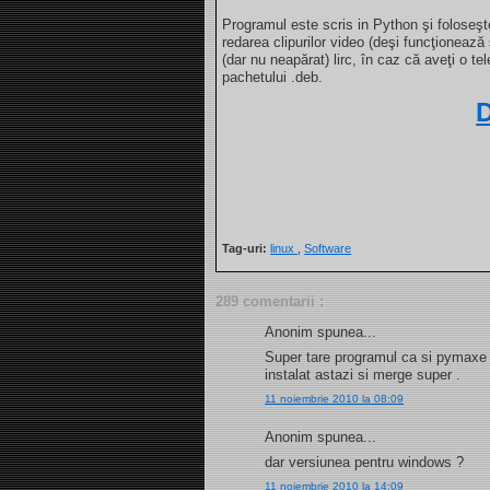
Programul este scris in Python şi foloseş
redarea clipurilor video (deşi funcţionează 
(dar nu neapărat) lirc, în caz că aveţi o 
pachetului .deb.
Tag-uri:
linux
,
Software
289 comentarii :
Anonim spunea...
Super tare programul ca si pymaxe m
instalat astazi si merge super .
11 noiembrie 2010 la 08:09
Anonim spunea...
dar versiunea pentru windows ?
11 noiembrie 2010 la 14:09