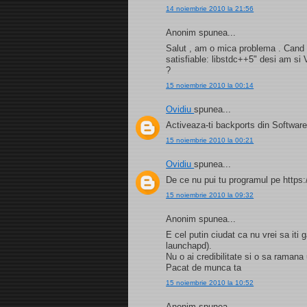
14 noiembrie 2010 la 21:56
Anonim spunea...
Salut , am o mica problema . Cand i
satisfiable: libstdc++5" desi am si
?
15 noiembrie 2010 la 00:14
Ovidiu
spunea...
Activeaza-ti backports din Software
15 noiembrie 2010 la 00:21
Ovidiu
spunea...
De ce nu pui tu programul pe https:
15 noiembrie 2010 la 09:32
Anonim spunea...
E cel putin ciudat ca nu vrei sa iti
launchapd).
Nu o ai credibilitate si o sa ramana
Pacat de munca ta
15 noiembrie 2010 la 10:52
Anonim spunea...