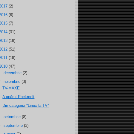
2017
(2)
2016
(6)
2015
(7)
2014
(31)
2013
(18)
2012
(51)
2011
(18)
2010
(47)
►
decembrie
(2)
▼
noiembrie
(3)
TV-MAXE
A apărut Rockmelt
Din categoria "Linux la TV"
►
octombrie
(8)
►
septembrie
(3)