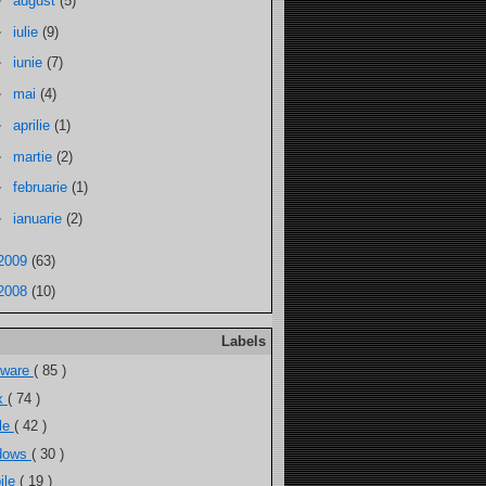
►
august
(5)
►
iulie
(9)
►
iunie
(7)
►
mai
(4)
►
aprilie
(1)
►
martie
(2)
►
februarie
(1)
►
ianuarie
(2)
2009
(63)
2008
(10)
Labels
tware
( 85 )
ux
( 74 )
ele
( 42 )
dows
( 30 )
ile
( 19 )