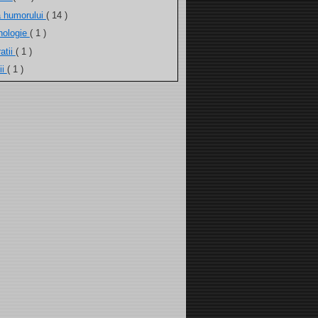
a humorului
( 14 )
nologie
( 1 )
atii
( 1 )
ii
( 1 )