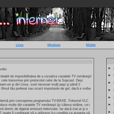
Linux
Windows
Mobile
►
vidiu
►
 probabil de imposibilitatea de a vizualiza canalele TV româneşti
l cele transmise prin protocolul celor de la Sopcast. Deşi
►
eam-uri şi din Linux, sunt necesari mulţi paşi şi până îi
n filmul tău preferat sau ocazii importante de gol, dacă e vorba
►
►
roblemă prin conceperea programului TV-MAXE. Folosind VLC
►
uce multe din canalele TV româneşti (şi câteva străine, ce-i
orul dornic de digerat emisiuni televizate. Iar dacă mai ai şi o
►
oate fi configurat să o utilizeze (cu condiţia ca aceasta să