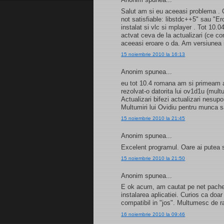
Salut am si eu aceeasi problema . C
not satisfiable: libstdc++5" sau "E
instalat si vlc si mplayer . Tot 10.
actvat ceva de la actualizari (ce c
aceeasi eroare o da. Am versiunea
15 noiembrie 2010 la 16:13
Anonim spunea...
eu tot 10.4 romana am si primeam a
rezolvat-o datorita lui ov1d1u (mult
Actualizari bifezi actualizari nesupo
Multumiri lui Ovidiu pentru munca 
15 noiembrie 2010 la 21:45
Anonim spunea...
Excelent programul. Oare ai putea 
15 noiembrie 2010 la 21:50
Anonim spunea...
E ok acum, am cautat pe net pachetu
instalarea aplicatiei. Curios ca doar 
compatibil in "jos". Multumesc de r
16 noiembrie 2010 la 09:46