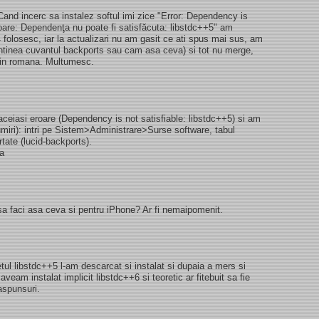
and incerc sa instalez softul imi zice "Error: Dependency is
roare: Dependenţa nu poate fi satisfăcuta: libstdc++5" am
04 folosesc, iar la actualizari nu am gasit ce ati spus mai sus, am
ontinea cuvantul backports sau cam asa ceva) si tot nu merge,
 in romana. Multumesc.
ceiasi eroare (Dependency is not satisfiable: libstdc++5) si am
umiri): intri pe Sistem>Administrare>Surse software, tabul
rtate (lucid-backports).
sa
sa faci asa ceva si pentru iPhone? Ar fi nemaipomenit.
l libstdc++5 l-am descarcat si instalat si dupaia a mers si
aveam instalat implicit libstdc++6 si teoretic ar fitebuit sa fie
aspunsuri.