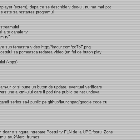
player (extern), dupa ce se deschide video-ul, nu ma mai pot
tie este sa restartez programul
 streamului
i alte canale tv
am tv"
are sub fereastra video http://imgur.com/zg7bT.png
ostului sa porneasca redarea video (un fel de buton play
ului (kbps)
m-urilor si pune un buton de update, eventual verificare
ersiune a xml-ului care il poti tine public pe net undeva.
ndi serios sa-l public pe github/launchpad/google code cu
m doar o singura intrebare:Postul tv FLN de la UPC,fostul Zone
ramul tau?Merci frumos