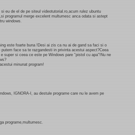
i eu de el de pe siteul videotutorial.ro,acum rulez ubuntu
ox,si programul merge excelent multumesc anca odata si astept
ntru windows.
ming este foarte buna !Desi ai zis ca nu ai de gand sa faci si o
e putem face sa te razgandesti in privinta acestui aspect?Ceea
 e super si ceea ce este pe Windows pare "pistol cu apa"!Nu ne
ows?
a acestui minunat program!
windows, IGNORA-I, au destule programe care nu le avem pe
dauga programe,multumesc.