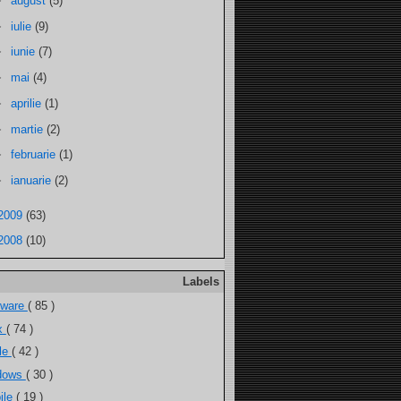
►
august
(5)
►
iulie
(9)
►
iunie
(7)
►
mai
(4)
►
aprilie
(1)
►
martie
(2)
►
februarie
(1)
►
ianuarie
(2)
2009
(63)
2008
(10)
Labels
tware
( 85 )
ux
( 74 )
ele
( 42 )
dows
( 30 )
ile
( 19 )