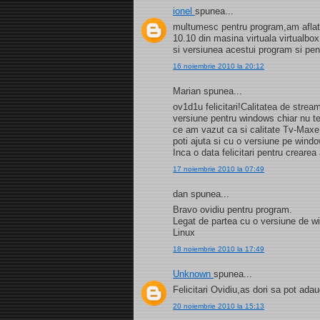
ionel
spunea...
multumesc pentru program,am aflat s
10.10 din masina virtuala virtualb
si versiunea acestui program si pe
16 noiembrie 2010 la 20:12
Marian spunea...
ov1d1u felicitari!Calitatea de strea
versiune pentru windows chiar nu t
ce am vazut ca si calitate Tv-Maxe
poti ajuta si cu o versiune pe wind
Inca o data felicitari pentru creare
17 noiembrie 2010 la 07:49
dan spunea...
Bravo ovidiu pentru program.
Legat de partea cu o versiune de 
Linux
18 noiembrie 2010 la 17:49
Unknown
spunea...
Felicitari Ovidiu,as dori sa pot a
20 noiembrie 2010 la 15:13