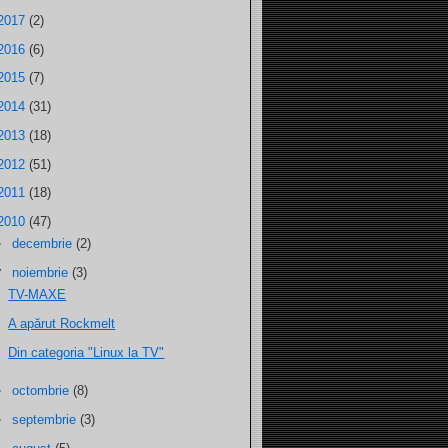
2017
(2)
2016
(6)
2015
(7)
2014
(31)
2013
(18)
2012
(51)
2011
(18)
2010
(47)
►
decembrie
(2)
▼
noiembrie
(3)
TV-MAXE
A apărut Rockmelt
Din categoria "Linux la TV"
►
octombrie
(8)
►
septembrie
(3)