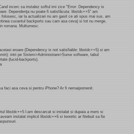
and incerc sa instalez softul imi zice "Error: Dependency is
roare: Dependenţa nu poate fi satisfăcuta: libstdc++5" am
04 folosesc, iar la actualizari nu am gasit ce ati spus mai sus, am
ontinea cuvantul backports sau cam asa ceva) si tot nu merge,
 in romana. Multumesc.
ceiasi eroare (Dependency is not satisfiable: libstdc++5) si am
umiri): intri pe Sistem>Administrare>Surse software, tabul
rtate (lucid-backports).
sa
sa faci asa ceva si pentru iPhone? Ar fi nemaipomenit.
l libstdc++5 l-am descarcat si instalat si dupaia a mers si
aveam instalat implicit libstdc++6 si teoretic ar fitebuit sa fie
aspunsuri.