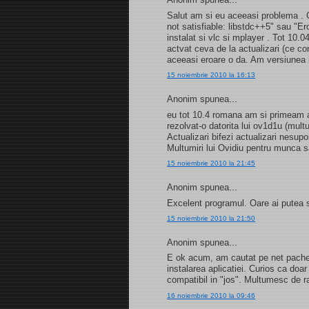
Salut am si eu aceeasi problema . C
not satisfiable: libstdc++5" sau "E
instalat si vlc si mplayer . Tot 10.
actvat ceva de la actualizari (ce c
aceeasi eroare o da. Am versiunea
15 noiembrie 2010 la 16:13
Anonim spunea...
eu tot 10.4 romana am si primeam a
rezolvat-o datorita lui ov1d1u (mult
Actualizari bifezi actualizari nesupo
Multumiri lui Ovidiu pentru munca 
15 noiembrie 2010 la 21:45
Anonim spunea...
Excelent programul. Oare ai putea 
15 noiembrie 2010 la 21:50
Anonim spunea...
E ok acum, am cautat pe net pachetu
instalarea aplicatiei. Curios ca doar 
compatibil in "jos". Multumesc de r
16 noiembrie 2010 la 09:46