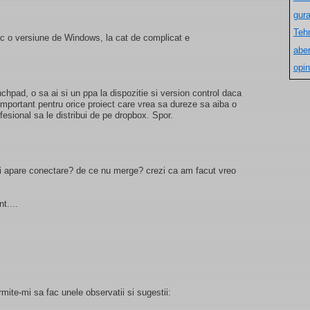
gur
Teh
ac o versiune de Windows, la cat de complicat e
aber
opin
chpad, o sa ai si un ppa la dispozitie si version control daca
important pentru orice proiect care vrea sa dureze sa aiba o
esional sa le distribui de pe dropbox. Spor.
imi apare conectare? de ce nu merge? crezi ca am facut vreo
t....
rmite-mi sa fac unele observatii si sugestii: