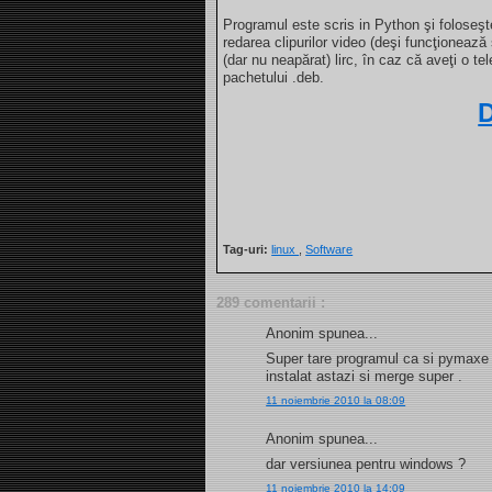
Programul este scris in Python şi foloseş
redarea clipurilor video (deşi funcţionează 
(dar nu neapărat) lirc, în caz că aveţi o 
pachetului .deb.
Tag-uri:
linux
,
Software
289 comentarii :
Anonim spunea...
Super tare programul ca si pymaxe m
instalat astazi si merge super .
11 noiembrie 2010 la 08:09
Anonim spunea...
dar versiunea pentru windows ?
11 noiembrie 2010 la 14:09