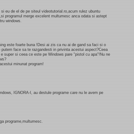
i eu de el de pe siteul videotutorial.ro,acum rulez ubuntu
ox,si programul merge excelent multumesc anca odata si astept
ntru windows.
ming este foarte buna !Desi ai zis ca nu ai de gand sa faci si o
e putem face sa te razgandesti in privinta acestui aspect?Ceea
 e super si ceea ce este pe Windows pare "pistol cu apa"!Nu ne
ows?
a acestui minunat program!
windows, IGNORA-I, au destule programe care nu le avem pe
dauga programe,multumesc.