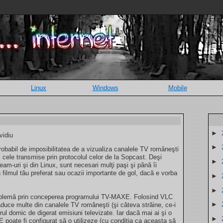
Linux
Windows
Mobile
►
vidiu
►
 probabil de imposibilitatea de a vizualiza canalele TV româneşti
l cele transmise prin protocolul celor de la Sopcast. Deşi
►
eam-uri şi din Linux, sunt necesari mulţi paşi şi până îi
n filmul tău preferat sau ocazii importante de gol, dacă e vorba
►
►
roblemă prin conceperea programului TV-MAXE. Folosind VLC
►
uce multe din canalele TV româneşti (şi câteva străine, ce-i
orul dornic de digerat emisiuni televizate. Iar dacă mai ai şi o
►
oate fi configurat să o utilizeze (cu condiţia ca aceasta să