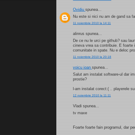
Ovidiu
spunea...
Nu este si nici nu am de gand sa f
11 noiembrie 2010 la 14:11
alinrus spunea...
De ce nu le urci pe github? sau laun
cineva vrea sa contribuie. E foarte 
comunitate in spate. Nu e deloc prof
11 noiembrie 2010 la 20:18
voicu ioan
spunea...
Salut am instalat software-ul dar 
prostie?
l-am instalat corect:( .. playerele sun
12 noiembrie 2010 la 11:11
Vladi spunea...
tv maxe
Foarte foarte fain programul, dar pe