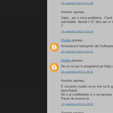
14 noiembrie 2010 la 21:56
Anonim spunea...
Salut , am o mica problema . Cand i
satisfiable: libstdc++5" desi am si
?
15 noiembrie 2010 la 00:14
Ovidiu
spunea...
Activeaza-ti backports din Software
15 noiembrie 2010 la 00:21
Ovidiu
spunea...
De ce nu pui tu programul pe https:
15 noiembrie 2010 la 09:32
Anonim spunea...
E cel putin ciudat ca nu vrei sa iti
launchapd).
Nu o ai credibilitate si o sa ramana
Pacat de munca ta
15 noiembrie 2010 la 10:52
Anonim spunea...