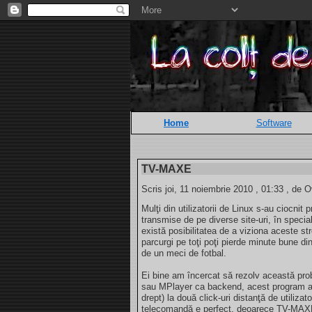
Home
Software
TV-MAXE
Scris joi, 11 noiembrie 2010 , 01:33 , de O
Mulţi din utilizatorii de Linux s-au ciocnit
transmise de pe diverse site-uri, în specia
există posibilitatea de a viziona aceste str
parcurgi pe toţi poţi pierde minute bune di
de un meci de fotbal.
Ei bine am încercat să rezolv această p
sau MPlayer ca backend, acest program ad
drept) la două click-uri distanţă de utilizat
telecomandă e perfect, deoarece TV-MAXE p