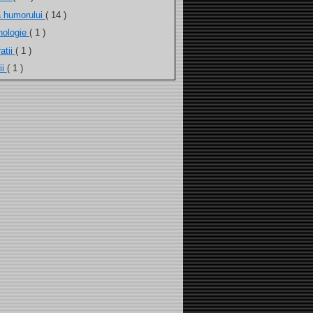
a humorului
( 14 )
nologie
( 1 )
atii
( 1 )
ii
( 1 )