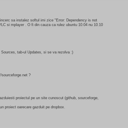
ncerc sa instalez softul imi zice "Error: Dependency is not
 VLC si mplayer . O fi din cauza ca rulez ubuntu 10.04 nu 10.10
 Sources, tab-ul Updates, si se va rezolva :)
//sourceforge.net ?
 gazduiesti proiectul pe un site cunoscut (github, sourceforge,
 un proiect oarecare gazduit pe dropbox.