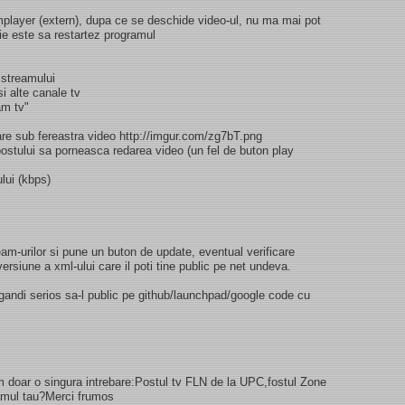
player (extern), dupa ce se deschide video-ul, nu ma mai pot
tie este sa restartez programul
 streamului
i alte canale tv
am tv"
are sub fereastra video http://imgur.com/zg7bT.png
ostului sa porneasca redarea video (un fel de buton play
ului (kbps)
m-urilor si pune un buton de update, eventual verificare
ersiune a xml-ului care il poti tine public pe net undeva.
ndi serios sa-l public pe github/launchpad/google code cu
m doar o singura intrebare:Postul tv FLN de la UPC,fostul Zone
ramul tau?Merci frumos