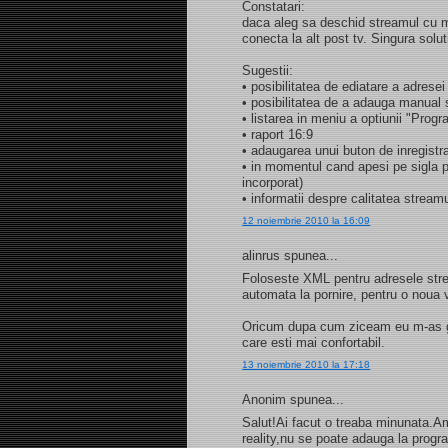
Constatari:
daca aleg sa deschid streamul cu m
conecta la alt post tv. Singura solu
Sugestii:
• posibilitatea de ediatare a adresei
• posibilitatea de a adauga manual s
• listarea in meniu a optiunii "Progr
• raport 16:9
• adaugarea unui buton de inregistr
• in momentul cand apesi pe sigla p
incorporat)
• informatii despre calitatea stream
12 noiembrie 2010 la 16:09
alinrus spunea...
Foloseste XML pentru adresele strea
automata la pornire, pentru o noua v
Oricum dupa cum ziceam eu m-as ga
care esti mai confortabil.
13 noiembrie 2010 la 17:18
Anonim spunea...
Salut!Ai facut o treaba minunata.A
reality,nu se poate adauga la prog