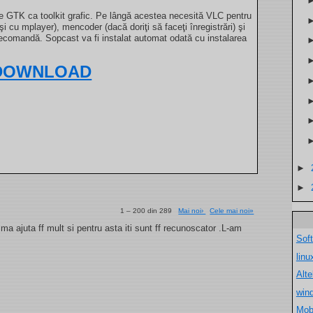
te GTK ca toolkit grafic. Pe lângă acestea necesită VLC pentru
şi cu mplayer), mencoder (dacă doriţi să faceţi înregistrări) şi
telecomandă. Sopcast va fi instalat automat odată cu instalarea
DOWNLOAD
►
►
1 – 200 din 289
Mai noi›
Cele mai noi»
a ajuta ff mult si pentru asta iti sunt ff recunoscator .L-am
Sof
lin
Alt
win
Mob