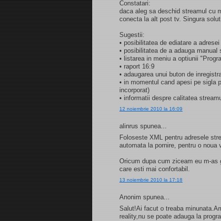
Constatari:
daca aleg sa deschid streamul cu m
conecta la alt post tv. Singura solu
Sugestii:
• posibilitatea de ediatare a adresei
• posibilitatea de a adauga manual s
• listarea in meniu a optiunii "Progr
• raport 16:9
• adaugarea unui buton de inregistr
• in momentul cand apesi pe sigla p
incorporat)
• informatii despre calitatea stream
12 noiembrie 2010 la 16:09
alinrus spunea...
Foloseste XML pentru adresele strea
automata la pornire, pentru o noua v
Oricum dupa cum ziceam eu m-as ga
care esti mai confortabil.
13 noiembrie 2010 la 17:18
Anonim spunea...
Salut!Ai facut o treaba minunata.A
reality,nu se poate adauga la prog