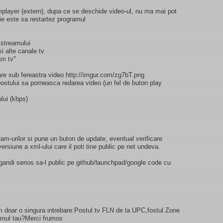
player (extern), dupa ce se deschide video-ul, nu ma mai pot
tie este sa restartez programul
 streamului
i alte canale tv
am tv"
are sub fereastra video http://imgur.com/zg7bT.png
ostului sa porneasca redarea video (un fel de buton play
ului (kbps)
m-urilor si pune un buton de update, eventual verificare
ersiune a xml-ului care il poti tine public pe net undeva.
ndi serios sa-l public pe github/launchpad/google code cu
m doar o singura intrebare:Postul tv FLN de la UPC,fostul Zone
ramul tau?Merci frumos