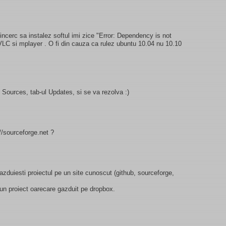
ncerc sa instalez softul imi zice "Error: Dependency is not
 VLC si mplayer . O fi din cauza ca rulez ubuntu 10.04 nu 10.10
 Sources, tab-ul Updates, si se va rezolva :)
//sourceforge.net ?
 gazduiesti proiectul pe un site cunoscut (github, sourceforge,
 un proiect oarecare gazduit pe dropbox.