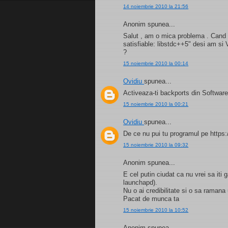
14 noiembrie 2010 la 21:56
Anonim spunea...
Salut , am o mica problema . Cand i
satisfiable: libstdc++5" desi am si
?
15 noiembrie 2010 la 00:14
Ovidiu
spunea...
Activeaza-ti backports din Software
15 noiembrie 2010 la 00:21
Ovidiu
spunea...
De ce nu pui tu programul pe https:
15 noiembrie 2010 la 09:32
Anonim spunea...
E cel putin ciudat ca nu vrei sa iti
launchapd).
Nu o ai credibilitate si o sa ramana
Pacat de munca ta
15 noiembrie 2010 la 10:52
Anonim spunea...