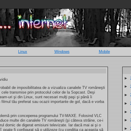
Linux
Windows
Mobile
►
vidiu
►
 probabil de imposibilitatea de a vizualiza canalele TV româneşti
l cele transmise prin protocolul celor de la Sopcast. Deşi
►
eam-uri şi din Linux, sunt necesari mulţi paşi şi până îi
n filmul tău preferat sau ocazii importante de gol, dacă e vorba
►
►
roblemă prin conceperea programului TV-MAXE. Folosind VLC
►
uce multe din canalele TV româneşti (şi câteva străine, ce-i
orul dornic de digerat emisiuni televizate. Iar dacă mai ai şi o
►
oate fi configurat să o utilizeze (cu condiţia ca aceasta să