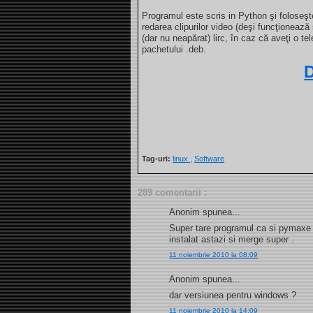
Programul este scris in Python şi foloseş
redarea clipurilor video (deşi funcţionează 
(dar nu neapărat) lirc, în caz că aveţi o 
pachetului .deb.
Tag-uri:
linux
,
Software
289 comentarii :
Anonim spunea...
Super tare programul ca si pymaxe m
instalat astazi si merge super .
11 noiembrie 2010 la 08:09
Anonim spunea...
dar versiunea pentru windows ?
11 noiembrie 2010 la 14:09