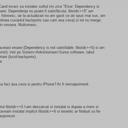
and incerc sa instalez softul imi zice "Error: Dependency is
roare: Dependenţa nu poate fi satisfăcuta: libstdc++5" am
04 folosesc, iar la actualizari nu am gasit ce ati spus mai sus, am
ontinea cuvantul backports sau cam asa ceva) si tot nu merge,
 in romana. Multumesc.
ceiasi eroare (Dependency is not satisfiable: libstdc++5) si am
umiri): intri pe Sistem>Administrare>Surse software, tabul
rtate (lucid-backports).
sa
sa faci asa ceva si pentru iPhone? Ar fi nemaipomenit.
l libstdc++5 l-am descarcat si instalat si dupaia a mers si
aveam instalat implicit libstdc++6 si teoretic ar fitebuit sa fie
aspunsuri.