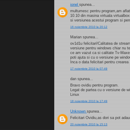
ionel
spunea...
multumesc pentru program,am aflat s
10.10 din masina virtuala virtualb
si versiunea acestui program si pe
16 noiembrie 2010 la 20:12
Marian spunea...
ov1d1u felicitari!Calitatea de strea
versiune pentru windows chiar nu t
ce am vazut ca si calitate Tv-Maxe
poti ajuta si cu o versiune pe wind
Inca o data felicitari pentru creare
17 noiembrie 2010 la 07:49
dan spunea...
Bravo ovidiu pentru program.
Legat de partea cu o versiune de 
Linux
18 noiembrie 2010 la 17:49
Unknown
spunea...
Felicitari Ovidiu,as dori sa pot a
20 noiembrie 2010 la 15:13