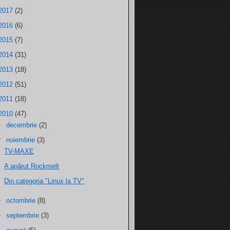
2017
(2)
2016
(6)
2015
(7)
2014
(31)
2013
(18)
2012
(51)
2011
(18)
2010
(47)
►
decembrie
(2)
▼
noiembrie
(3)
TV-MAXE
A apărut Rockmelt
Din categoria "Linux la TV"
►
octombrie
(8)
►
septembrie
(3)