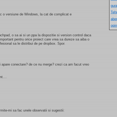
gur
Teh
ac o versiune de Windows, la cat de complicat e
aber
opin
chpad, o sa ai si un ppa la dispozitie si version control daca
important pentru orice proiect care vrea sa dureze sa aiba o
esional sa le distribui de pe dropbox. Spor.
imi apare conectare? de ce nu merge? crezi ca am facut vreo
t....
rmite-mi sa fac unele observatii si sugestii: