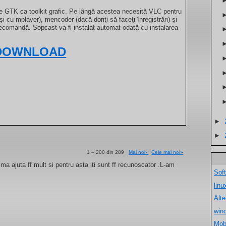
te GTK ca toolkit grafic. Pe lângă acestea necesită VLC pentru
şi cu mplayer), mencoder (dacă doriţi să faceţi înregistrări) şi
telecomandă. Sopcast va fi instalat automat odată cu instalarea
DOWNLOAD
►
►
1 – 200 din 289
Mai noi›
Cele mai noi»
a ajuta ff mult si pentru asta iti sunt ff recunoscator .L-am
Sof
lin
Alt
win
Mob