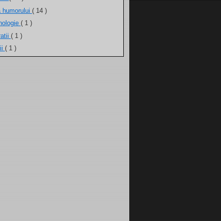
a humorului
( 14 )
nologie
( 1 )
atii
( 1 )
ii
( 1 )