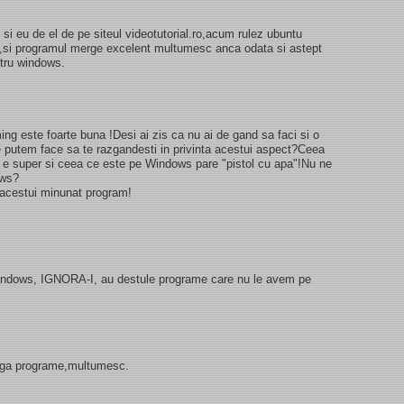
i eu de el de pe siteul videotutorial.ro,acum rulez ubuntu
ox,si programul merge excelent multumesc anca odata si astept
ntru windows.
ming este foarte buna !Desi ai zis ca nu ai de gand sa faci si o
e putem face sa te razgandesti in privinta acestui aspect?Ceea
 e super si ceea ce este pe Windows pare "pistol cu apa"!Nu ne
ows?
a acestui minunat program!
windows, IGNORA-I, au destule programe care nu le avem pe
dauga programe,multumesc.