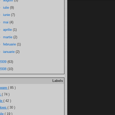
►
august
(5)
►
iulie
(9)
►
iunie
(7)
►
mai
(4)
►
aprilie
(1)
►
martie
(2)
►
februarie
(1)
►
ianuarie
(2)
2009
(63)
2008
(10)
Labels
tware
( 85 )
ux
( 74 )
ele
( 42 )
dows
( 30 )
ile
( 19 )