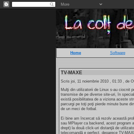
Home
Software
TV-MAXE
Scris joi, 11 noiembrie 2010 , 01:33 , de O
Mulţi din utilizatorii de Linux s-au ciocnit
transmise de pe diverse site-uri, în specia
există posibilitatea de a viziona aceste str
parcurgi pe toţi poţi pierde minute bune di
de un meci de fotbal.
Ei bine am încercat să rezolv această p
sau MPlayer ca backend, acest program ad
drept) la două click-uri distanţă de utilizat
telecomandă e perfect, deoarece TV-MAXE p