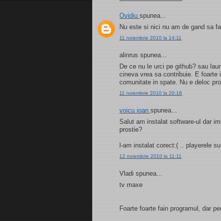
Ovidiu
spunea...
Nu este si nici nu am de gand sa f
11 noiembrie 2010 la 14:11
alinrus spunea...
De ce nu le urci pe github? sau laun
cineva vrea sa contribuie. E foarte 
comunitate in spate. Nu e deloc prof
11 noiembrie 2010 la 20:18
voicu ioan
spunea...
Salut am instalat software-ul dar 
prostie?
l-am instalat corect:( .. playerele sun
12 noiembrie 2010 la 11:11
Vladi spunea...
tv maxe
Foarte foarte fain programul, dar pe