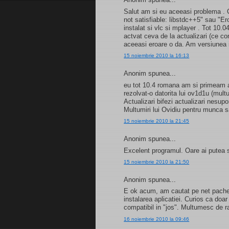
Salut am si eu aceeasi problema . C
not satisfiable: libstdc++5" sau "E
instalat si vlc si mplayer . Tot 10.
actvat ceva de la actualizari (ce c
aceeasi eroare o da. Am versiunea
15 noiembrie 2010 la 16:13
Anonim spunea...
eu tot 10.4 romana am si primeam a
rezolvat-o datorita lui ov1d1u (mult
Actualizari bifezi actualizari nesupo
Multumiri lui Ovidiu pentru munca 
15 noiembrie 2010 la 21:45
Anonim spunea...
Excelent programul. Oare ai putea 
15 noiembrie 2010 la 21:50
Anonim spunea...
E ok acum, am cautat pe net pachetu
instalarea aplicatiei. Curios ca doar 
compatibil in "jos". Multumesc de r
16 noiembrie 2010 la 09:46