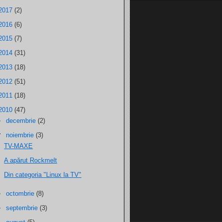
2017
(2)
2016
(6)
2015
(7)
2014
(31)
2013
(18)
2012
(51)
2011
(18)
2010
(47)
►
decembrie
(2)
▼
noiembrie
(3)
TV-MAXE
A apărut Rockmelt
Din categoria "Linux la TV"
►
octombrie
(8)
►
septembrie
(3)