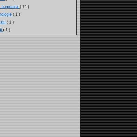
a humorului
( 14 )
nologie
( 1 )
atii
( 1 )
ii
( 1 )