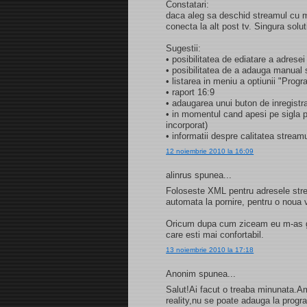
Constatari:
daca aleg sa deschid streamul cu m
conecta la alt post tv. Singura solu
Sugestii:
• posibilitatea de ediatare a adresei
• posibilitatea de a adauga manual s
• listarea in meniu a optiunii "Progr
• raport 16:9
• adaugarea unui buton de inregistr
• in momentul cand apesi pe sigla p
incorporat)
• informatii despre calitatea stream
12 noiembrie 2010 la 16:09
alinrus spunea...
Foloseste XML pentru adresele strea
automata la pornire, pentru o noua v
Oricum dupa cum ziceam eu m-as ga
care esti mai confortabil.
13 noiembrie 2010 la 17:18
Anonim spunea...
Salut!Ai facut o treaba minunata.A
reality,nu se poate adauga la prog