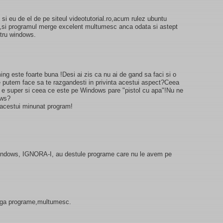
i eu de el de pe siteul videotutorial.ro,acum rulez ubuntu
ox,si programul merge excelent multumesc anca odata si astept
ntru windows.
ming este foarte buna !Desi ai zis ca nu ai de gand sa faci si o
e putem face sa te razgandesti in privinta acestui aspect?Ceea
 e super si ceea ce este pe Windows pare "pistol cu apa"!Nu ne
ows?
a acestui minunat program!
windows, IGNORA-I, au destule programe care nu le avem pe
dauga programe,multumesc.