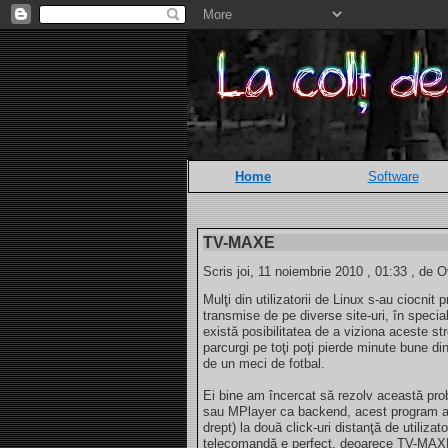
Home
Software
TV-MAXE
Scris joi, 11 noiembrie 2010 , 01:33 , de O
Mulţi din utilizatorii de Linux s-au ciocnit
transmise de pe diverse site-uri, în specia
există posibilitatea de a viziona aceste str
parcurgi pe toţi poţi pierde minute bune di
de un meci de fotbal.
Ei bine am încercat să rezolv această p
sau MPlayer ca backend, acest program ad
drept) la două click-uri distanţă de utilizat
telecomandă e perfect, deoarece TV-MAXE p