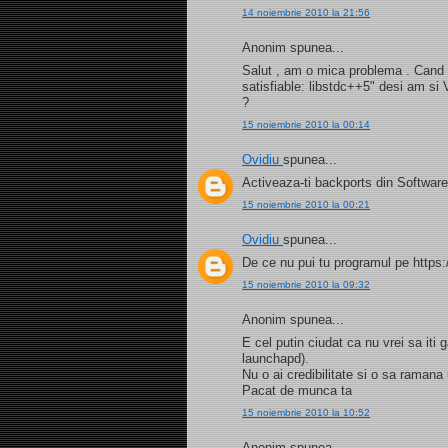
14 noiembrie 2010 la 21:56
Anonim spunea...
Salut , am o mica problema . Cand i
satisfiable: libstdc++5" desi am si
?
15 noiembrie 2010 la 00:14
Ovidiu
spunea...
Activeaza-ti backports din Software
15 noiembrie 2010 la 00:21
Ovidiu
spunea...
De ce nu pui tu programul pe https:
15 noiembrie 2010 la 09:32
Anonim spunea...
E cel putin ciudat ca nu vrei sa iti
launchapd).
Nu o ai credibilitate si o sa ramana
Pacat de munca ta
15 noiembrie 2010 la 10:52
Anonim spunea...