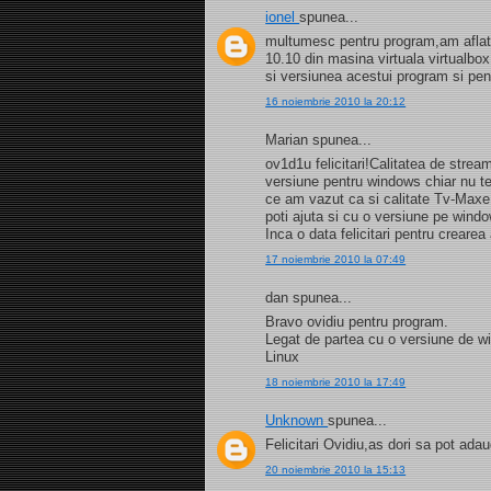
ionel
spunea...
multumesc pentru program,am aflat s
10.10 din masina virtuala virtualb
si versiunea acestui program si pe
16 noiembrie 2010 la 20:12
Marian spunea...
ov1d1u felicitari!Calitatea de strea
versiune pentru windows chiar nu t
ce am vazut ca si calitate Tv-Maxe
poti ajuta si cu o versiune pe wind
Inca o data felicitari pentru creare
17 noiembrie 2010 la 07:49
dan spunea...
Bravo ovidiu pentru program.
Legat de partea cu o versiune de 
Linux
18 noiembrie 2010 la 17:49
Unknown
spunea...
Felicitari Ovidiu,as dori sa pot a
20 noiembrie 2010 la 15:13