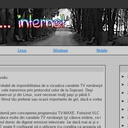
Linux
Windows
Mobile
►
vidiu
►
 probabil de imposibilitatea de a vizualiza canalele TV româneşti
l cele transmise prin protocolul celor de la Sopcast. Deşi
►
eam-uri şi din Linux, sunt necesari mulţi paşi şi până îi
n filmul tău preferat sau ocazii importante de gol, dacă e vorba
►
►
roblemă prin conceperea programului TV-MAXE. Folosind VLC
►
uce multe din canalele TV româneşti (şi câteva străine, ce-i
orul dornic de digerat emisiuni televizate. Iar dacă mai ai şi o
►
oate fi configurat să o utilizeze (cu condiţia ca aceasta să