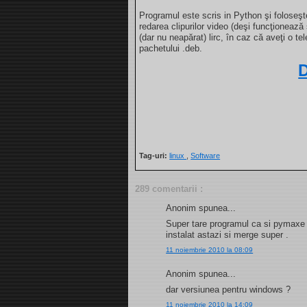
Programul este scris in Python şi foloseş
redarea clipurilor video (deşi funcţionează 
(dar nu neapărat) lirc, în caz că aveţi o 
pachetului .deb.
Tag-uri:
linux
,
Software
289 comentarii :
Anonim spunea...
Super tare programul ca si pymaxe m
instalat astazi si merge super .
11 noiembrie 2010 la 08:09
Anonim spunea...
dar versiunea pentru windows ?
11 noiembrie 2010 la 14:09