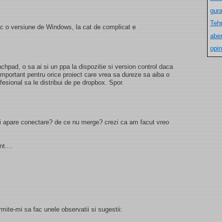
gur
Teh
ac o versiune de Windows, la cat de complicat e
aber
opin
chpad, o sa ai si un ppa la dispozitie si version control daca
important pentru orice proiect care vrea sa dureze sa aiba o
esional sa le distribui de pe dropbox. Spor.
imi apare conectare? de ce nu merge? crezi ca am facut vreo
t....
rmite-mi sa fac unele observatii si sugestii: