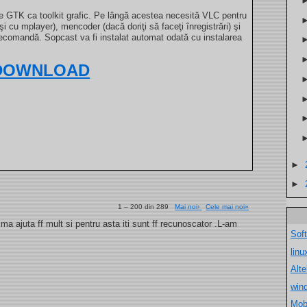
te GTK ca toolkit grafic. Pe lângă acestea necesită VLC pentru
şi cu mplayer), mencoder (dacă doriţi să faceţi înregistrări) şi
telecomandă. Sopcast va fi instalat automat odată cu instalarea
DOWNLOAD
►
►
1 – 200 din 289
Mai noi›
Cele mai noi»
a ajuta ff mult si pentru asta iti sunt ff recunoscator .L-am
Sof
lin
Alt
win
Mob