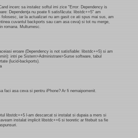
and incerc sa instalez softul imi zice "Error: Dependency is
roare: Dependenţa nu poate fi satisfăcuta: libstdc++5" am
04 folosesc, iar la actualizari nu am gasit ce ati spus mai sus, am
ontinea cuvantul backports sau cam asa ceva) si tot nu merge,
 in romana. Multumesc.
ceiasi eroare (Dependency is not satisfiable: libstdc++5) si am
umiri): intri pe Sistem>Administrare>Surse software, tabul
rtate (lucid-backports).
sa
sa faci asa ceva si pentru iPhone? Ar fi nemaipomenit.
l libstdc++5 l-am descarcat si instalat si dupaia a mers si
aveam instalat implicit libstdc++6 si teoretic ar fitebuit sa fie
aspunsuri.