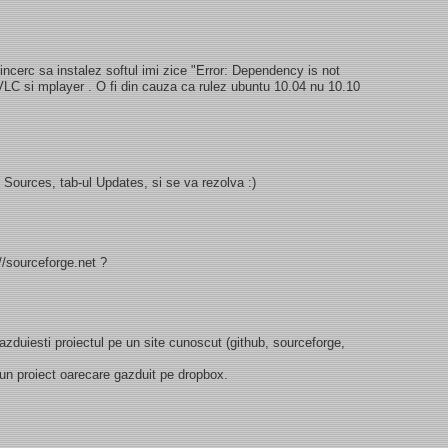
ncerc sa instalez softul imi zice "Error: Dependency is not
 VLC si mplayer . O fi din cauza ca rulez ubuntu 10.04 nu 10.10
 Sources, tab-ul Updates, si se va rezolva :)
//sourceforge.net ?
 gazduiesti proiectul pe un site cunoscut (github, sourceforge,
 un proiect oarecare gazduit pe dropbox.