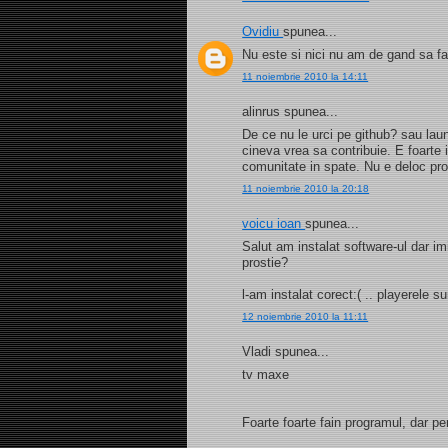
Ovidiu
spunea...
Nu este si nici nu am de gand sa f
11 noiembrie 2010 la 14:11
alinrus spunea...
De ce nu le urci pe github? sau laun
cineva vrea sa contribuie. E foarte 
comunitate in spate. Nu e deloc prof
11 noiembrie 2010 la 20:18
voicu ioan
spunea...
Salut am instalat software-ul dar 
prostie?
l-am instalat corect:( .. playerele sun
12 noiembrie 2010 la 11:11
Vladi spunea...
tv maxe
Foarte foarte fain programul, dar pe