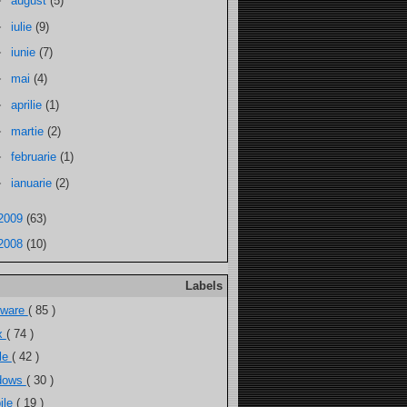
►
august
(5)
►
iulie
(9)
►
iunie
(7)
►
mai
(4)
►
aprilie
(1)
►
martie
(2)
►
februarie
(1)
►
ianuarie
(2)
2009
(63)
2008
(10)
Labels
tware
( 85 )
ux
( 74 )
ele
( 42 )
dows
( 30 )
ile
( 19 )