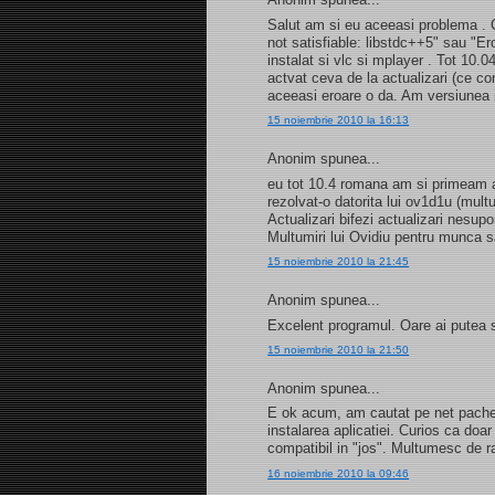
Salut am si eu aceeasi problema . C
not satisfiable: libstdc++5" sau "E
instalat si vlc si mplayer . Tot 10.
actvat ceva de la actualizari (ce c
aceeasi eroare o da. Am versiunea
15 noiembrie 2010 la 16:13
Anonim spunea...
eu tot 10.4 romana am si primeam a
rezolvat-o datorita lui ov1d1u (mult
Actualizari bifezi actualizari nesupo
Multumiri lui Ovidiu pentru munca 
15 noiembrie 2010 la 21:45
Anonim spunea...
Excelent programul. Oare ai putea 
15 noiembrie 2010 la 21:50
Anonim spunea...
E ok acum, am cautat pe net pachetu
instalarea aplicatiei. Curios ca doar 
compatibil in "jos". Multumesc de r
16 noiembrie 2010 la 09:46