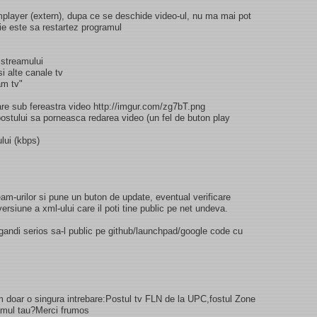
player (extern), dupa ce se deschide video-ul, nu ma mai pot
tie este sa restartez programul
 streamului
i alte canale tv
am tv"
are sub fereastra video http://imgur.com/zg7bT.png
ostului sa porneasca redarea video (un fel de buton play
ului (kbps)
m-urilor si pune un buton de update, eventual verificare
ersiune a xml-ului care il poti tine public pe net undeva.
ndi serios sa-l public pe github/launchpad/google code cu
m doar o singura intrebare:Postul tv FLN de la UPC,fostul Zone
ramul tau?Merci frumos