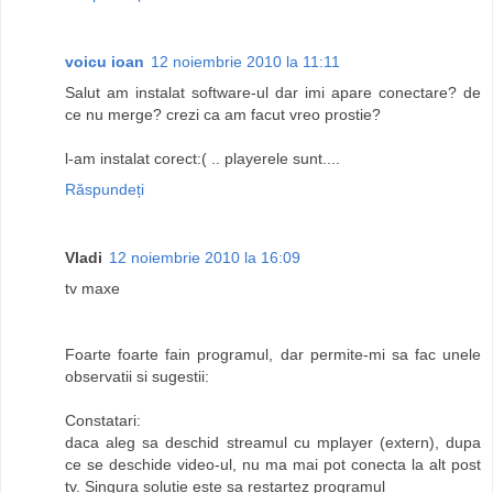
voicu ioan
12 noiembrie 2010 la 11:11
Salut am instalat software-ul dar imi apare conectare? de
ce nu merge? crezi ca am facut vreo prostie?
l-am instalat corect:( .. playerele sunt....
Răspundeți
Vladi
12 noiembrie 2010 la 16:09
tv maxe
Foarte foarte fain programul, dar permite-mi sa fac unele
observatii si sugestii:
Constatari:
daca aleg sa deschid streamul cu mplayer (extern), dupa
ce se deschide video-ul, nu ma mai pot conecta la alt post
tv. Singura solutie este sa restartez programul