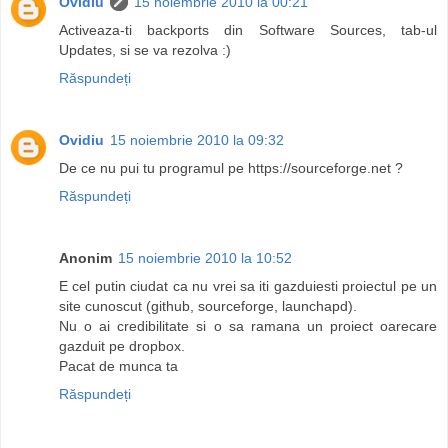
Ovidiu
15 noiembrie 2010 la 00:21
Activeaza-ti backports din Software Sources, tab-ul
Updates, si se va rezolva :)
Răspundeți
Ovidiu
15 noiembrie 2010 la 09:32
De ce nu pui tu programul pe https://sourceforge.net ?
Răspundeți
Anonim
15 noiembrie 2010 la 10:52
E cel putin ciudat ca nu vrei sa iti gazduiesti proiectul pe un
site cunoscut (github, sourceforge, launchapd).
Nu o ai credibilitate si o sa ramana un proiect oarecare
gazduit pe dropbox.
Pacat de munca ta
Răspundeți