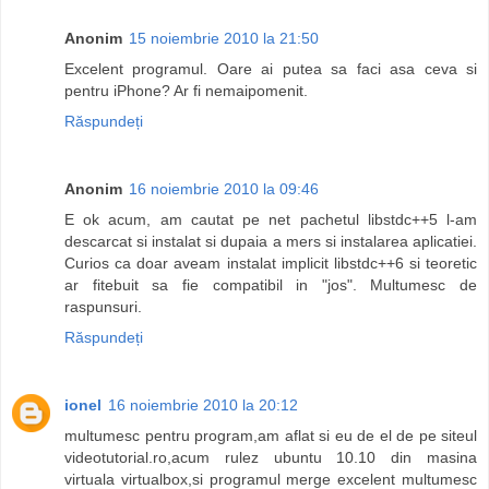
Anonim
15 noiembrie 2010 la 21:50
Excelent programul. Oare ai putea sa faci asa ceva si
pentru iPhone? Ar fi nemaipomenit.
Răspundeți
Anonim
16 noiembrie 2010 la 09:46
E ok acum, am cautat pe net pachetul libstdc++5 l-am
descarcat si instalat si dupaia a mers si instalarea aplicatiei.
Curios ca doar aveam instalat implicit libstdc++6 si teoretic
ar fitebuit sa fie compatibil in "jos". Multumesc de
raspunsuri.
Răspundeți
ionel
16 noiembrie 2010 la 20:12
multumesc pentru program,am aflat si eu de el de pe siteul
videotutorial.ro,acum rulez ubuntu 10.10 din masina
virtuala virtualbox,si programul merge excelent multumesc