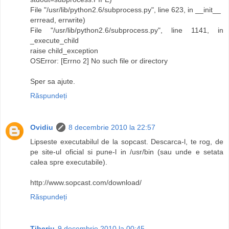
File "/usr/lib/python2.6/subprocess.py", line 623, in __init__
errread, errwrite)
File "/usr/lib/python2.6/subprocess.py", line 1141, in
_execute_child
raise child_exception
OSError: [Errno 2] No such file or directory
Sper sa ajute.
Răspundeți
Ovidiu
8 decembrie 2010 la 22:57
Lipseste executabilul de la sopcast. Descarca-l, te rog, de
pe site-ul oficial si pune-l in /usr/bin (sau unde e setata
calea spre executabile).
http://www.sopcast.com/download/
Răspundeți
Tiberiu
9 decembrie 2010 la 00:45