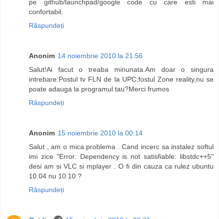
pe github/launchpad/google code cu care esti mai
confortabil.
Răspundeți
Anonim
14 noiembrie 2010 la 21:56
Salut!Ai facut o treaba minunata.Am doar o singura
intrebare:Postul tv FLN de la UPC,fostul Zone reality,nu se
poate adauga la programul tau?Merci frumos
Răspundeți
Anonim
15 noiembrie 2010 la 00:14
Salut , am o mica problema . Cand incerc sa instalez softul
imi zice "Error: Dependency is not satisfiable: libstdc++5"
desi am si VLC si mplayer . O fi din cauza ca rulez ubuntu
10.04 nu 10.10 ?
Răspundeți