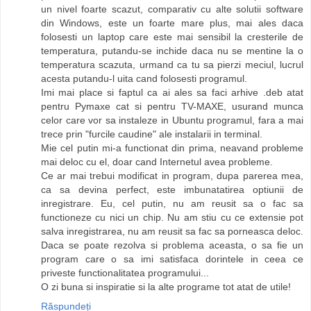
un nivel foarte scazut, comparativ cu alte solutii software
din Windows, este un foarte mare plus, mai ales daca
folosesti un laptop care este mai sensibil la cresterile de
temperatura, putandu-se inchide daca nu se mentine la o
temperatura scazuta, urmand ca tu sa pierzi meciul, lucrul
acesta putandu-l uita cand folosesti programul.
Imi mai place si faptul ca ai ales sa faci arhive .deb atat
pentru Pymaxe cat si pentru TV-MAXE, usurand munca
celor care vor sa instaleze in Ubuntu programul, fara a mai
trece prin "furcile caudine" ale instalarii in terminal.
Mie cel putin mi-a functionat din prima, neavand probleme
mai deloc cu el, doar cand Internetul avea probleme.
Ce ar mai trebui modificat in program, dupa parerea mea,
ca sa devina perfect, este imbunatatirea optiunii de
inregistrare. Eu, cel putin, nu am reusit sa o fac sa
functioneze cu nici un chip. Nu am stiu cu ce extensie pot
salva inregistrarea, nu am reusit sa fac sa porneasca deloc.
Daca se poate rezolva si problema aceasta, o sa fie un
program care o sa imi satisfaca dorintele in ceea ce
priveste functionalitatea programului...
O zi buna si inspiratie si la alte programe tot atat de utile!
Răspundeți