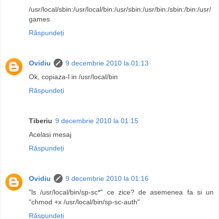
/usr/local/sbin:/usr/local/bin:/usr/sbin:/usr/bin:/sbin:/bin:/usr/
games
Răspundeți
Ovidiu
9 decembrie 2010 la 01:13
Ok, copiaza-l in /usr/local/bin
Răspundeți
Tiberiu
9 decembrie 2010 la 01:15
Acelasi mesaj
Răspundeți
Ovidiu
9 decembrie 2010 la 01:16
"ls /usr/local/bin/sp-sc*" ce zice? de asemenea fa si un
"chmod +x /usr/local/bin/sp-sc-auth"
Răspundeți