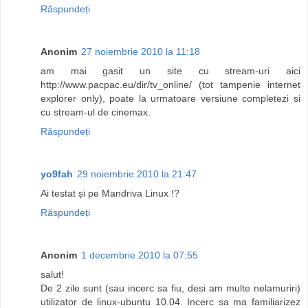
Răspundeți
Anonim
27 noiembrie 2010 la 11:18
am mai gasit un site cu stream-uri aici
http://www.pacpac.eu/dir/tv_online/ (tot tampenie internet
explorer only), poate la urmatoare versiune completezi si
cu stream-ul de cinemax.
Răspundeți
yo9fah
29 noiembrie 2010 la 21:47
Ai testat și pe Mandriva Linux !?
Răspundeți
Anonim
1 decembrie 2010 la 07:55
salut!
De 2 zile sunt (sau incerc sa fiu, desi am multe nelamuriri)
utilizator de linux-ubuntu 10.04. Incerc sa ma familiarizez