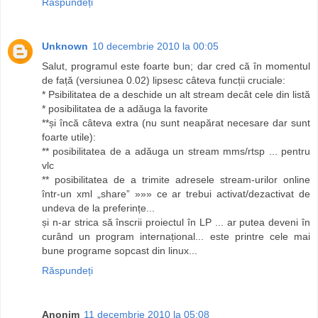
Răspundeți
Unknown
10 decembrie 2010 la 00:05
Salut, programul este foarte bun; dar cred că în momentul
de față (versiunea 0.02) lipsesc câteva funcții cruciale:
* Psibilitatea de a deschide un alt stream decât cele din listă
* posibilitatea de a adăuga la favorite
**și încă câteva extra (nu sunt neapărat necesare dar sunt
foarte utile):
** posibilitatea de a adăuga un stream mms/rtsp ... pentru
vlc
** posibilitatea de a trimite adresele stream-urilor online
într-un xml „share” »»» ce ar trebui activat/dezactivat de
undeva de la preferințe...
și n-ar strica să înscrii proiectul în LP ... ar putea deveni în
curând un program internațional... este printre cele mai
bune programe sopcast din linux...
Răspundeți
Anonim
11 decembrie 2010 la 05:08