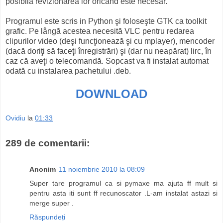
posibilă revizionarea lor oricând este necesar.
Programul este scris in Python şi foloseşte GTK ca toolkit
grafic. Pe lângă acestea necesită VLC pentru redarea
clipurilor video (deşi funcţionează şi cu mplayer), mencoder
(dacă doriţi să faceţi înregistrări) şi (dar nu neapărat) lirc, în
caz că aveţi o telecomandă. Sopcast va fi instalat automat
odată cu instalarea pachetului .deb.
DOWNLOAD
Ovidiu
la
01:33
289 de comentarii:
Anonim
11 noiembrie 2010 la 08:09
Super tare programul ca si pymaxe ma ajuta ff mult si
pentru asta iti sunt ff recunoscator .L-am instalat astazi si
merge super .
Răspundeți