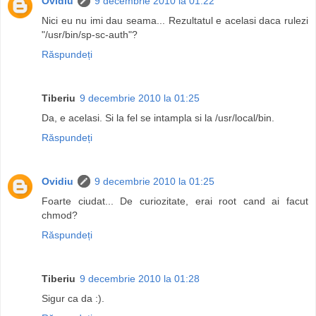
Ovidiu
9 decembrie 2010 la 01:22
Nici eu nu imi dau seama... Rezultatul e acelasi daca rulezi
"/usr/bin/sp-sc-auth"?
Răspundeți
Tiberiu
9 decembrie 2010 la 01:25
Da, e acelasi. Si la fel se intampla si la /usr/local/bin.
Răspundeți
Ovidiu
9 decembrie 2010 la 01:25
Foarte ciudat... De curiozitate, erai root cand ai facut
chmod?
Răspundeți
Tiberiu
9 decembrie 2010 la 01:28
Sigur ca da :).