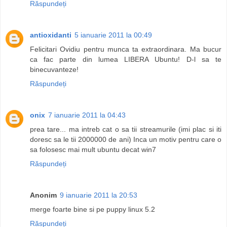
Răspundeți
antioxidanti
5 ianuarie 2011 la 00:49
Felicitari Ovidiu pentru munca ta extraordinara. Ma bucur
ca fac parte din lumea LIBERA Ubuntu! D-l sa te
binecuvanteze!
Răspundeți
onix
7 ianuarie 2011 la 04:43
prea tare... ma intreb cat o sa tii streamurile (imi plac si iti
doresc sa le tii 2000000 de ani) Inca un motiv pentru care o
sa folosesc mai mult ubuntu decat win7
Răspundeți
Anonim
9 ianuarie 2011 la 20:53
merge foarte bine si pe puppy linux 5.2
Răspundeți