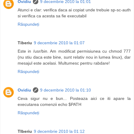
Ovidiu
9 decembrie 2010 la 01:01
Atunci e clar: verifica daca ai copiat unde trebuie sp-sc-auth
si verifica ca acesta sa fie executabil
Răspundeți
Tiberiu
9 decembrie 2010 la 01:07
Este in /usr/bin. Am modificat permisiunea cu chmod 777
(nu stiu daca este bine, sunt relativ nou in lumea linux), dar
mesajul este acelasi. Multumesc pentru rabdare!
Răspundeți
Ovidiu
9 decembrie 2010 la 01:10
Ceva sigur nu e bun... Posteaza aici ce iti apare la
executarea comenzii echo $PATH
Răspundeți
TIberiu
9 decembrie 2010 la 01:12