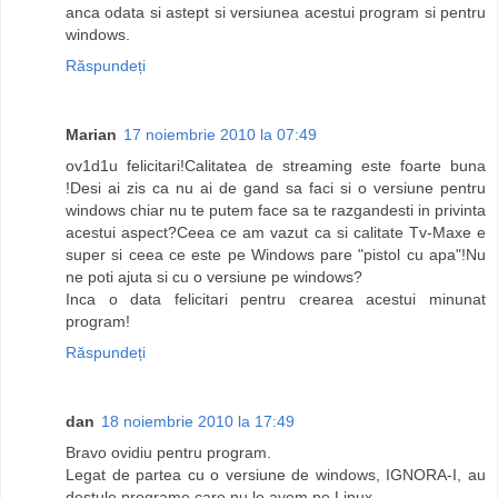
anca odata si astept si versiunea acestui program si pentru
windows.
Răspundeți
Marian
17 noiembrie 2010 la 07:49
ov1d1u felicitari!Calitatea de streaming este foarte buna
!Desi ai zis ca nu ai de gand sa faci si o versiune pentru
windows chiar nu te putem face sa te razgandesti in privinta
acestui aspect?Ceea ce am vazut ca si calitate Tv-Maxe e
super si ceea ce este pe Windows pare "pistol cu apa"!Nu
ne poti ajuta si cu o versiune pe windows?
Inca o data felicitari pentru crearea acestui minunat
program!
Răspundeți
dan
18 noiembrie 2010 la 17:49
Bravo ovidiu pentru program.
Legat de partea cu o versiune de windows, IGNORA-I, au
destule programe care nu le avem pe Linux