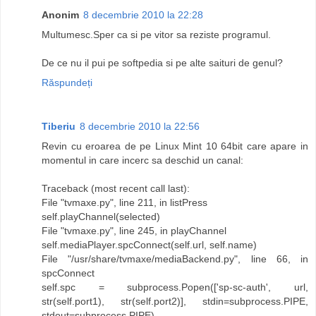
Anonim
8 decembrie 2010 la 22:28
Multumesc.Sper ca si pe vitor sa reziste programul.
De ce nu il pui pe softpedia si pe alte saituri de genul?
Răspundeți
Tiberiu
8 decembrie 2010 la 22:56
Revin cu eroarea de pe Linux Mint 10 64bit care apare in
momentul in care incerc sa deschid un canal:
Traceback (most recent call last):
File "tvmaxe.py", line 211, in listPress
self.playChannel(selected)
File "tvmaxe.py", line 245, in playChannel
self.mediaPlayer.spcConnect(self.url, self.name)
File "/usr/share/tvmaxe/mediaBackend.py", line 66, in
spcConnect
self.spc = subprocess.Popen(['sp-sc-auth', url,
str(self.port1), str(self.port2)], stdin=subprocess.PIPE,
stdout=subprocess.PIPE)