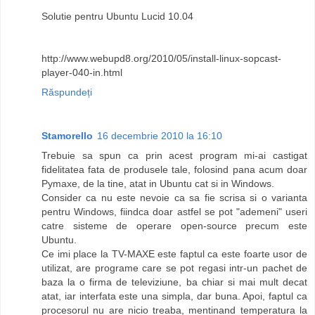
Solutie pentru Ubuntu Lucid 10.04
http://www.webupd8.org/2010/05/install-linux-sopcast-
player-040-in.html
Răspundeți
Stamorello
16 decembrie 2010 la 16:10
Trebuie sa spun ca prin acest program mi-ai castigat
fidelitatea fata de produsele tale, folosind pana acum doar
Pymaxe, de la tine, atat in Ubuntu cat si in Windows.
Consider ca nu este nevoie ca sa fie scrisa si o varianta
pentru Windows, fiindca doar astfel se pot "ademeni" useri
catre sisteme de operare open-source precum este
Ubuntu.
Ce imi place la TV-MAXE este faptul ca este foarte usor de
utilizat, are programe care se pot regasi intr-un pachet de
baza la o firma de televiziune, ba chiar si mai mult decat
atat, iar interfata este una simpla, dar buna. Apoi, faptul ca
procesorul nu are nicio treaba, mentinand temperatura la