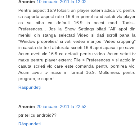
Anonim
10 ianuarie 2011 la 12:02
Pentru aspect 16:9 folositi un player extern adica vlc pentru
ca suporta aspect ratio 16:9 in primul rand setati vlc player
ca sa aiba ca default 16:9 in acest mod: Tools--
Preferences... Jos la Show Settings bifati "All' apoi din
meniul din stanga selectati Video si dati scroll pana la
"Window propreties" si veti vedea mai jos "Video cropping"
in casuta de text alaturata scrieti 16:9 apoi apasati pe save.
Acum aveti vlc 16:9 ca default pentru video. Acum setati tv
maxe pentru player extern: File > Preferences > si acolo in
casuta scrieti vlc care este comanda pentru pornirea vlc.
Acum aveti tv maxe in format 16:9. Multumesc pentru
program, e super!
Răspundeți
Anonim
20 ianuarie 2011 la 22:52
ptr tel cu android??
Răspundeți