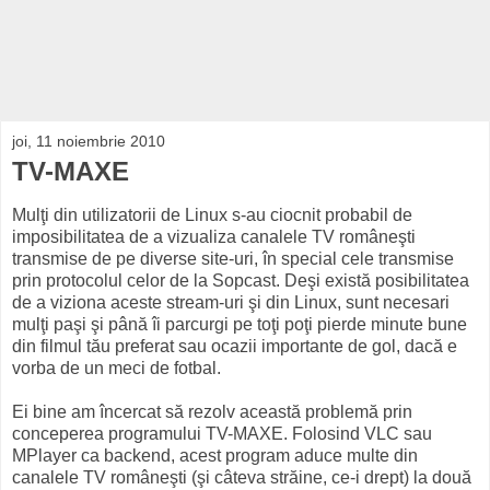
joi, 11 noiembrie 2010
TV-MAXE
Mulţi din utilizatorii de Linux s-au ciocnit probabil de
imposibilitatea de a vizualiza canalele TV româneşti
transmise de pe diverse site-uri, în special cele transmise
prin protocolul celor de la Sopcast. Deşi există posibilitatea
de a viziona aceste stream-uri şi din Linux, sunt necesari
mulţi paşi şi până îi parcurgi pe toţi poţi pierde minute bune
din filmul tău preferat sau ocazii importante de gol, dacă e
vorba de un meci de fotbal.
Ei bine am încercat să rezolv această problemă prin
conceperea programului TV-MAXE. Folosind VLC sau
MPlayer ca backend, acest program aduce multe din
canalele TV româneşti (şi câteva străine, ce-i drept) la două