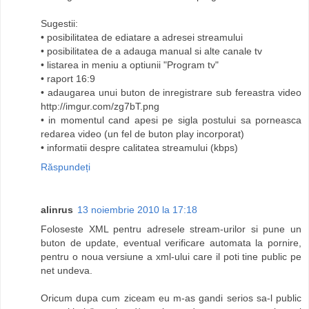
Sugestii:
• posibilitatea de ediatare a adresei streamului
• posibilitatea de a adauga manual si alte canale tv
• listarea in meniu a optiunii "Program tv"
• raport 16:9
• adaugarea unui buton de inregistrare sub fereastra video
http://imgur.com/zg7bT.png
• in momentul cand apesi pe sigla postului sa porneasca
redarea video (un fel de buton play incorporat)
• informatii despre calitatea streamului (kbps)
Răspundeți
alinrus
13 noiembrie 2010 la 17:18
Foloseste XML pentru adresele stream-urilor si pune un
buton de update, eventual verificare automata la pornire,
pentru o noua versiune a xml-ului care il poti tine public pe
net undeva.
Oricum dupa cum ziceam eu m-as gandi serios sa-l public