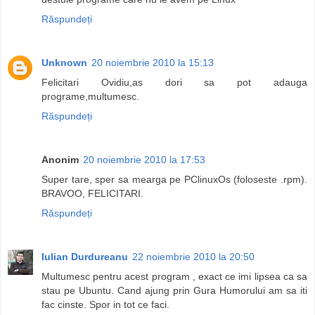
Răspundeți
Unknown
20 noiembrie 2010 la 15:13
Felicitari Ovidiu,as dori sa pot adauga
programe,multumesc.
Răspundeți
Anonim
20 noiembrie 2010 la 17:53
Super tare, sper sa mearga pe PClinuxOs (foloseste .rpm).
BRAVOO, FELICITARI.
Răspundeți
Iulian Durdureanu
22 noiembrie 2010 la 20:50
Multumesc pentru acest program , exact ce imi lipsea ca sa
stau pe Ubuntu. Cand ajung prin Gura Humorului am sa iti
fac cinste. Spor in tot ce faci.