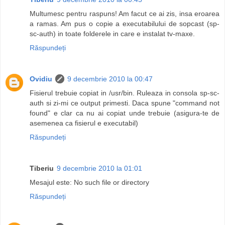
Multumesc pentru raspuns! Am facut ce ai zis, insa eroarea
a ramas. Am pus o copie a executabilului de sopcast (sp-
sc-auth) in toate folderele in care e instalat tv-maxe.
Răspundeți
Ovidiu
9 decembrie 2010 la 00:47
Fisierul trebuie copiat in /usr/bin. Ruleaza in consola sp-sc-
auth si zi-mi ce output primesti. Daca spune "command not
found" e clar ca nu ai copiat unde trebuie (asigura-te de
asemenea ca fisierul e executabil)
Răspundeți
Tiberiu
9 decembrie 2010 la 01:01
Mesajul este: No such file or directory
Răspundeți