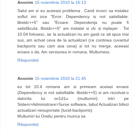
Anonim
15 noiembrie 2010 la 16:13
Salut am si eu aceeasi problema . Cand incerc sa instalez
softul imi zice "Error: Dependency is not satisfiable:
libstdc++5" sau "Eroare: Dependenţa nu poate fi
satisfăcuta: libstdc++5" am instalat si vlc si mplayer . Tot
10.04 folosesc, iar la actualizari nu am gasit ce ati spus mai
sus, am actvat ceva de la actualizari (ce continea cuvantul
backports sau cam asa ceva) si tot nu merge, aceeasi
eroare o da. Am versiunea in romana. Multumesc.
Răspundeți
Anonim
15 noiembrie 2010 la 21:45
eu tot 10.4 romana am si primeam aceiasi eroare
(Dependency is not satisfiable: libstdc++5) si am rezolvat-o
datorita lui ov1d1u (multumiri): intri pe
Sistem>Administrare>Surse software, tabul Actualizari bifezi
actualizari nesuportate (lucid-backports).
Multumiri lui Ovidiu pentru munca sa
Răspundeți