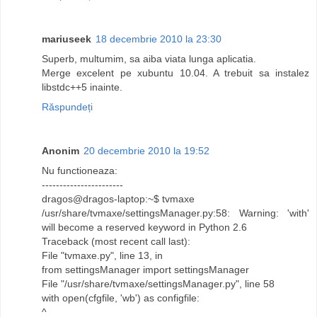
mariuseek
18 decembrie 2010 la 23:30
Superb, multumim, sa aiba viata lunga aplicatia.
Merge excelent pe xubuntu 10.04. A trebuit sa instalez
libstdc++5 inainte.
Răspundeți
Anonim
20 decembrie 2010 la 19:52
Nu functioneaza:
-----------------------
dragos@dragos-laptop:~$ tvmaxe
/usr/share/tvmaxe/settingsManager.py:58: Warning: 'with'
will become a reserved keyword in Python 2.6
Traceback (most recent call last):
File "tvmaxe.py", line 13, in
from settingsManager import settingsManager
File "/usr/share/tvmaxe/settingsManager.py", line 58
with open(cfgfile, 'wb') as configfile:
^