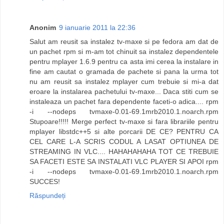
Anonim
9 ianuarie 2011 la 22:36
Salut am reusit sa instalez tv-maxe si pe fedora am dat de
un pachet rpm si m-am tot chinuit sa instalez dependentele
pentru mplayer 1.6.9 pentru ca asta imi cerea la instalare in
fine am cautat o gramada de pachete si pana la urma tot
nu am reusit sa instalez mplayer cum trebuie si mi-a dat
eroare la instalarea pachetului tv-maxe... Daca stiti cum se
instaleaza un pachet fara dependente faceti-o adica.... rpm
-i --nodeps tvmaxe-0.01-69.1mrb2010.1.noarch.rpm
Stupoare!!!!! Merge perfect tv-maxe si fara librariile pentru
mplayer libstdc++5 si alte porcarii DE CE? PENTRU CA
CEL CARE L-A SCRIS CODUL A LASAT OPTIUNEA DE
STREAMING IN VLC.... HAHAHAHAHA TOT CE TREBUIE
SA FACETI ESTE SA INSTALATI VLC PLAYER SI APOI rpm
-i --nodeps tvmaxe-0.01-69.1mrb2010.1.noarch.rpm
SUCCES!
Răspundeți