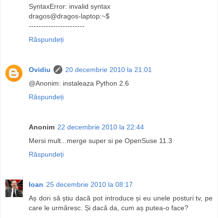
SyntaxError: invalid syntax
dragos@dragos-laptop:~$
-----------------------
Răspundeți
Ovidiu
20 decembrie 2010 la 21:01
@Anonim: instaleaza Python 2.6
Răspundeți
Anonim
22 decembrie 2010 la 22:44
Mersi mult...merge super si pe OpenSuse 11.3
Răspundeți
Ioan
25 decembrie 2010 la 08:17
Aș dori să știu dacă pot introduce și eu unele posturi tv, pe
care le urmăresc. Și dacă da, cum aș putea-o face?