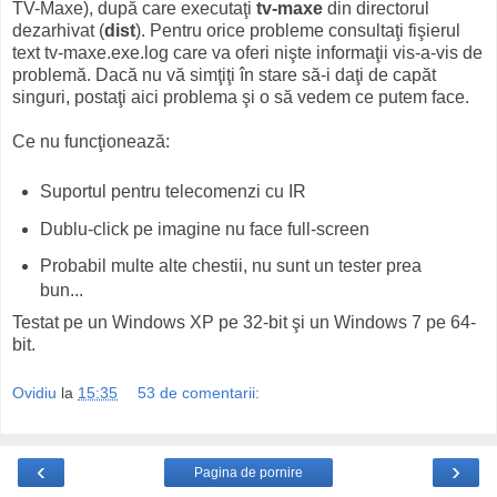
TV-Maxe), după care executaţi
tv-maxe
din directorul
dezarhivat (
dist
). Pentru orice probleme consultaţi fişierul
text tv-maxe.exe.log care va oferi nişte informaţii vis-a-vis de
problemă. Dacă nu vă simţiţi în stare să-i daţi de capăt
singuri, postaţi aici problema şi o să vedem ce putem face.
Ce nu funcţionează:
Suportul pentru telecomenzi cu IR
Dublu-click pe imagine nu face full-screen
Probabil multe alte chestii, nu sunt un tester prea
bun...
Testat pe un Windows XP pe 32-bit şi un Windows 7 pe 64-
bit.
Ovidiu
la
15:35
53 de comentarii:
‹
›
Pagina de pornire