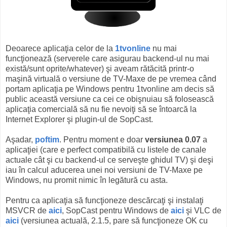
Deoarece aplicaţia celor de la
1tvonline
nu mai
funcţionează (serverele care asigurau backend-ul nu mai
există/sunt oprite/whatever) şi aveam rătăcită printr-o
maşină virtuală o versiune de TV-Maxe de pe vremea când
portam aplicaţia pe Windows pentru 1tvonline am decis să
public această versiune ca cei ce obişnuiau să folosească
aplicaţia comercială să nu fie nevoiţi să se întoarcă la
Internet Explorer şi plugin-ul de SopCast.
Aşadar,
poftim
. Pentru moment e doar
versiunea 0.07
a
aplicaţiei (care e perfect compatibilă cu listele de canale
actuale cât şi cu backend-ul ce serveşte ghidul TV) şi deşi
iau în calcul aducerea unei noi versiuni de TV-Maxe pe
Windows, nu promit nimic în legătură cu asta.
Pentru ca aplicaţia să funcţioneze descărcaţi şi instalaţi
MSVCR de
aici
, SopCast pentru Windows de
aici
şi VLC de
aici
(versiunea actuală, 2.1.5, pare să funcţioneze OK cu