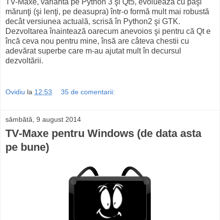
TV-Maxe, varianta pe Python 3 şi Qt5, evoluează cu paşi
mărunţi (şi lenţi, pe deasupra) într-o formă mult mai robustă
decât versiunea actuală, scrisă în Python2 şi GTK.
Dezvoltarea înaintează oarecum anevoios şi pentru că Qt e
încă ceva nou pentru mine, însă are câteva chestii cu
adevărat superbe care m-au ajutat mult în decursul
dezvoltării.
Ovidiu
la
12:53
35 de comentarii:
sâmbătă, 9 august 2014
TV-Maxe pentru Windows (de data asta
pe bune)