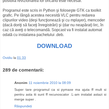
posibilă revizionarea lor oricând este necesar.
Programul este scris in Python şi foloseşte GTK ca toolkit
grafic. Pe lângă acestea necesită VLC pentru redarea
clipurilor video (deşi funcţionează şi cu mplayer), mencoder
(dacă doriţi să faceţi înregistrări) şi (dar nu neapărat) lirc, în
caz că aveţi o telecomandă. Sopcast va fi instalat automat
odată cu instalarea pachetului .deb.
DOWNLOAD
Ovidiu
la
01:33
289 de comentarii:
Anonim
11 noiembrie 2010 la 08:09
Super tare programul ca si pymaxe ma ajuta ff mult si
pentru asta iti sunt ff recunoscator .L-am instalat astazi si
merge super .
Răspundeți