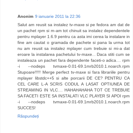
Anonim
9 ianuarie 2011 la 22:36
Salut am reusit sa instalez tv-maxe si pe fedora am dat de
un pachet rpm si m-am tot chinuit sa instalez dependentele
pentru mplayer 1.6.9 pentru ca asta imi cerea la instalare in
fine am cautat o gramada de pachete si pana la urma tot
nu am reusit sa instalez mplayer cum trebuie si mi-a dat
eroare la instalarea pachetului tv-maxe... Daca stiti cum se
instaleaza un pachet fara dependente faceti-o adica.... rpm
-i --nodeps tvmaxe-0.01-69.1mrb2010.1.noarch.rpm
Stupoare!!!!! Merge perfect tv-maxe si fara librariile pentru
mplayer libstdc++5 si alte porcarii DE CE? PENTRU CA
CEL CARE L-A SCRIS CODUL A LASAT OPTIUNEA DE
STREAMING IN VLC.... HAHAHAHAHA TOT CE TREBUIE
SA FACETI ESTE SA INSTALATI VLC PLAYER SI APOI rpm
-i --nodeps tvmaxe-0.01-69.1mrb2010.1.noarch.rpm
SUCCES!
Răspundeți