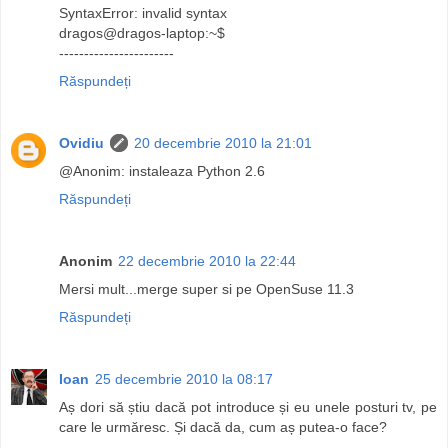
SyntaxError: invalid syntax
dragos@dragos-laptop:~$
-----------------------
Răspundeți
Ovidiu
20 decembrie 2010 la 21:01
@Anonim: instaleaza Python 2.6
Răspundeți
Anonim
22 decembrie 2010 la 22:44
Mersi mult...merge super si pe OpenSuse 11.3
Răspundeți
Ioan
25 decembrie 2010 la 08:17
Aș dori să știu dacă pot introduce și eu unele posturi tv, pe
care le urmăresc. Și dacă da, cum aș putea-o face?