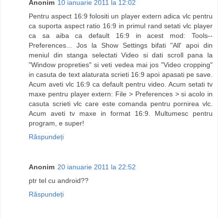
Anonim
10 ianuarie 2011 la 12:02
Pentru aspect 16:9 folositi un player extern adica vlc pentru
ca suporta aspect ratio 16:9 in primul rand setati vlc player
ca sa aiba ca default 16:9 in acest mod: Tools--
Preferences... Jos la Show Settings bifati "All' apoi din
meniul din stanga selectati Video si dati scroll pana la
"Window propreties" si veti vedea mai jos "Video cropping"
in casuta de text alaturata scrieti 16:9 apoi apasati pe save.
Acum aveti vlc 16:9 ca default pentru video. Acum setati tv
maxe pentru player extern: File > Preferences > si acolo in
casuta scrieti vlc care este comanda pentru pornirea vlc.
Acum aveti tv maxe in format 16:9. Multumesc pentru
program, e super!
Răspundeți
Anonim
20 ianuarie 2011 la 22:52
ptr tel cu android??
Răspundeți