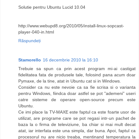
Solutie pentru Ubuntu Lucid 10.04
http://www.webupd8.org/2010/05/install-linux-sopcast-
player-040-in.html
Răspundeți
Stamorello
16 decembrie 2010 la 16:10
Trebuie sa spun ca prin acest program mi-ai castigat
fidelitatea fata de produsele tale, folosind pana acum doar
Pymaxe, de la tine, atat in Ubuntu cat si in Windows.
Consider ca nu este nevoie ca sa fie scrisa si o varianta
pentru Windows, fiindca doar astfel se pot "ademeni" useri
catre sisteme de operare open-source precum este
Ubuntu.
Ce imi place la TV-MAXE este faptul ca este foarte usor de
utilizat, are programe care se pot regasi intr-un pachet de
baza la o firma de televiziune, ba chiar si mai mult decat
atat, iar interfata este una simpla, dar buna. Apoi, faptul ca
procesorul nu are nicio treaba, mentinand temperatura la