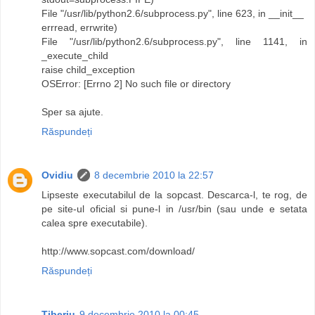
File "/usr/lib/python2.6/subprocess.py", line 623, in __init__
errread, errwrite)
File "/usr/lib/python2.6/subprocess.py", line 1141, in
_execute_child
raise child_exception
OSError: [Errno 2] No such file or directory
Sper sa ajute.
Răspundeți
Ovidiu
8 decembrie 2010 la 22:57
Lipseste executabilul de la sopcast. Descarca-l, te rog, de
pe site-ul oficial si pune-l in /usr/bin (sau unde e setata
calea spre executabile).
http://www.sopcast.com/download/
Răspundeți
Tiberiu
9 decembrie 2010 la 00:45