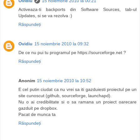
Ovidiu
15 noiembrie 2010 la 00:21
Activeaza-ti backports din Software Sources, tab-ul
Updates, si se va rezolva :)
Răspundeți
Ovidiu
15 noiembrie 2010 la 09:32
De ce nu pui tu programul pe https://sourceforge.net ?
Răspundeți
Anonim
15 noiembrie 2010 la 10:52
E cel putin ciudat ca nu vrei sa iti gazduiesti proiectul pe un
site cunoscut (github, sourceforge, launchapd).
Nu o ai credibilitate si o sa ramana un proiect oarecare
gazduit pe dropbox.
Pacat de munca ta
Răspundeți