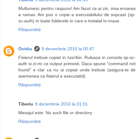
Multumesc pentru raspuns! Am facut ce ai zis, insa eroarea
a ramas. Am pus o copie a executabilului de sopcast (sp-
sc-auth) in toate folderele in care e instalat tv-maxe.
Răspundeți
Ovidiu
9 decembrie 2010 la 00:47
Fisierul trebuie copiat in /usr/bin. Ruleaza in consola sp-sc-
auth si zi-mi ce output primesti. Daca spune "command not
found" e clar ca nu ai copiat unde trebuie (asigura-te de
asemenea ca fisierul e executabil)
Răspundeți
Tiberiu
9 decembrie 2010 la 01:01
Mesajul este: No such file or directory
Răspundeți