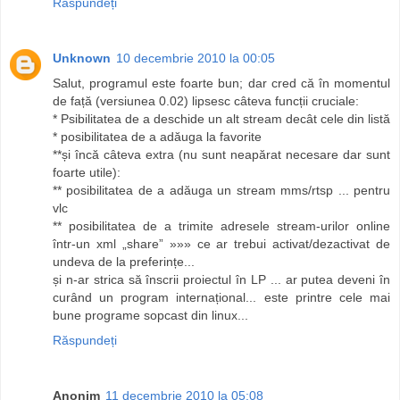
Răspundeți
Unknown
10 decembrie 2010 la 00:05
Salut, programul este foarte bun; dar cred că în momentul
de față (versiunea 0.02) lipsesc câteva funcții cruciale:
* Psibilitatea de a deschide un alt stream decât cele din listă
* posibilitatea de a adăuga la favorite
**și încă câteva extra (nu sunt neapărat necesare dar sunt
foarte utile):
** posibilitatea de a adăuga un stream mms/rtsp ... pentru
vlc
** posibilitatea de a trimite adresele stream-urilor online
într-un xml „share” »»» ce ar trebui activat/dezactivat de
undeva de la preferințe...
și n-ar strica să înscrii proiectul în LP ... ar putea deveni în
curând un program internațional... este printre cele mai
bune programe sopcast din linux...
Răspundeți
Anonim
11 decembrie 2010 la 05:08