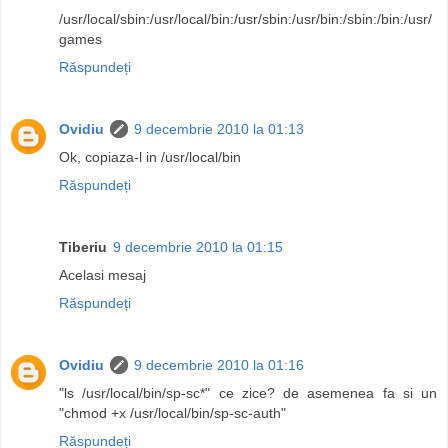
/usr/local/sbin:/usr/local/bin:/usr/sbin:/usr/bin:/sbin:/bin:/usr/
games
Răspundeți
Ovidiu
9 decembrie 2010 la 01:13
Ok, copiaza-l in /usr/local/bin
Răspundeți
Tiberiu
9 decembrie 2010 la 01:15
Acelasi mesaj
Răspundeți
Ovidiu
9 decembrie 2010 la 01:16
"ls /usr/local/bin/sp-sc*" ce zice? de asemenea fa si un
"chmod +x /usr/local/bin/sp-sc-auth"
Răspundeți