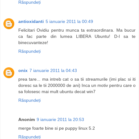
Răspundeți
antioxidanti
5 ianuarie 2011 la 00:49
Felicitari Ovidiu pentru munca ta extraordinara. Ma bucur
ca fac parte din lumea LIBERA Ubuntu! D-l sa te
binecuvanteze!
Răspundeți
onix
7 ianuarie 2011 la 04:43
prea tare... ma intreb cat o sa tii streamurile (imi plac si iti
doresc sa le tii 2000000 de ani) Inca un motiv pentru care o
sa folosesc mai mult ubuntu decat win7
Răspundeți
Anonim
9 ianuarie 2011 la 20:53
merge foarte bine si pe puppy linux 5.2
Răspundeți