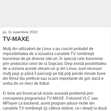
joi, 11 noiembrie 2010
TV-MAXE
Mulţi din utilizatorii de Linux s-au ciocnit probabil de
imposibilitatea de a vizualiza canalele TV româneşti
transmise de pe diverse site-uri, în special cele transmise
prin protocolul celor de la Sopcast. Deşi există posibilitatea
de a viziona aceste stream-uri şi din Linux, sunt necesari
mulţi paşi şi până îi parcurgi pe toţi poţi pierde minute bune
din filmul tău preferat sau ocazii importante de gol, dacă e
vorba de un meci de fotbal.
Ei bine am încercat să rezolv această problemă prin
conceperea programului TV-MAXE. Folosind VLC sau
MPlayer ca backend, acest program aduce multe din
canalele TV româneşti (şi câteva străine, ce-i drept) la două