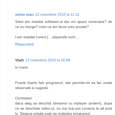
voicu ioan
12 noiembrie 2010 la 11:11
Salut am instalat software-ul dar imi apare conectare? de
ce nu merge? crezi ca am facut vreo prostie?
l-am instalat corect:( .. playerele sunt....
Răspundeți
Vladi
12 noiembrie 2010 la 16:09
tv maxe
Foarte foarte fain programul, dar permite-mi sa fac unele
observatii si sugestii:
Constatari:
daca aleg sa deschid streamul cu mplayer (extern), dupa
ce se deschide video-ul, nu ma mai pot conecta la alt post
tv. Singura solutie este sa restartez programul