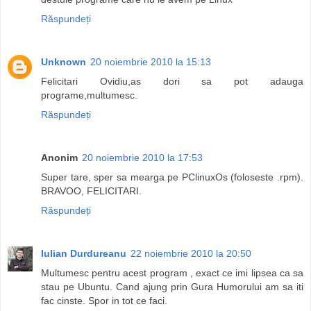
Răspundeți
Unknown
20 noiembrie 2010 la 15:13
Felicitari Ovidiu,as dori sa pot adauga
programe,multumesc.
Răspundeți
Anonim
20 noiembrie 2010 la 17:53
Super tare, sper sa mearga pe PClinuxOs (foloseste .rpm).
BRAVOO, FELICITARI.
Răspundeți
Iulian Durdureanu
22 noiembrie 2010 la 20:50
Multumesc pentru acest program , exact ce imi lipsea ca sa
stau pe Ubuntu. Cand ajung prin Gura Humorului am sa iti
fac cinste. Spor in tot ce faci.