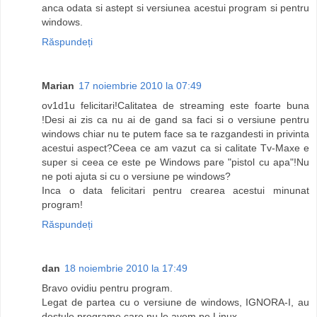
anca odata si astept si versiunea acestui program si pentru
windows.
Răspundeți
Marian
17 noiembrie 2010 la 07:49
ov1d1u felicitari!Calitatea de streaming este foarte buna
!Desi ai zis ca nu ai de gand sa faci si o versiune pentru
windows chiar nu te putem face sa te razgandesti in privinta
acestui aspect?Ceea ce am vazut ca si calitate Tv-Maxe e
super si ceea ce este pe Windows pare "pistol cu apa"!Nu
ne poti ajuta si cu o versiune pe windows?
Inca o data felicitari pentru crearea acestui minunat
program!
Răspundeți
dan
18 noiembrie 2010 la 17:49
Bravo ovidiu pentru program.
Legat de partea cu o versiune de windows, IGNORA-I, au
destule programe care nu le avem pe Linux