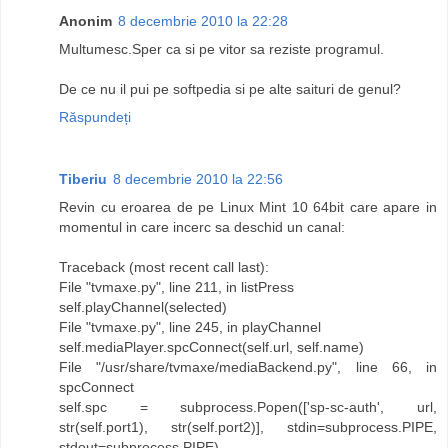
Anonim
8 decembrie 2010 la 22:28
Multumesc.Sper ca si pe vitor sa reziste programul.
De ce nu il pui pe softpedia si pe alte saituri de genul?
Răspundeți
Tiberiu
8 decembrie 2010 la 22:56
Revin cu eroarea de pe Linux Mint 10 64bit care apare in
momentul in care incerc sa deschid un canal:
Traceback (most recent call last):
File "tvmaxe.py", line 211, in listPress
self.playChannel(selected)
File "tvmaxe.py", line 245, in playChannel
self.mediaPlayer.spcConnect(self.url, self.name)
File "/usr/share/tvmaxe/mediaBackend.py", line 66, in
spcConnect
self.spc = subprocess.Popen(['sp-sc-auth', url,
str(self.port1), str(self.port2)], stdin=subprocess.PIPE,
stdout=subprocess.PIPE)