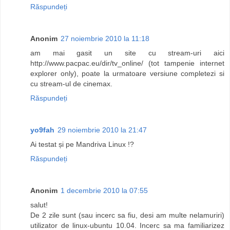
Răspundeți
Anonim
27 noiembrie 2010 la 11:18
am mai gasit un site cu stream-uri aici
http://www.pacpac.eu/dir/tv_online/ (tot tampenie internet
explorer only), poate la urmatoare versiune completezi si
cu stream-ul de cinemax.
Răspundeți
yo9fah
29 noiembrie 2010 la 21:47
Ai testat și pe Mandriva Linux !?
Răspundeți
Anonim
1 decembrie 2010 la 07:55
salut!
De 2 zile sunt (sau incerc sa fiu, desi am multe nelamuriri)
utilizator de linux-ubuntu 10.04. Incerc sa ma familiarizez