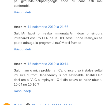
pe github/launchpad/google code cu care esti mai
confortabil.
Răspundeți
Anonim
14 noiembrie 2010 la 21:56
Salut!Ai facut o treaba minunata.Am doar o singura
intrebare:Postul tv FLN de la UPC,fostul Zone reality,nu se
poate adauga la programul tau?Merci frumos
Răspundeți
Anonim
15 noiembrie 2010 la 00:14
Salut , am o mica problema . Cand incerc sa instalez softul
imi zice "Error: Dependency is not satisfiable: libstdc++5"
desi am si VLC si mplayer . O fi din cauza ca rulez ubuntu
10.04 nu 10.10 ?
Răspundeți