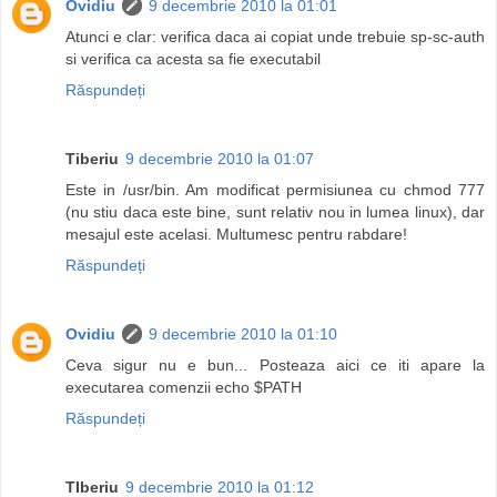
Ovidiu
9 decembrie 2010 la 01:01
Atunci e clar: verifica daca ai copiat unde trebuie sp-sc-auth
si verifica ca acesta sa fie executabil
Răspundeți
Tiberiu
9 decembrie 2010 la 01:07
Este in /usr/bin. Am modificat permisiunea cu chmod 777
(nu stiu daca este bine, sunt relativ nou in lumea linux), dar
mesajul este acelasi. Multumesc pentru rabdare!
Răspundeți
Ovidiu
9 decembrie 2010 la 01:10
Ceva sigur nu e bun... Posteaza aici ce iti apare la
executarea comenzii echo $PATH
Răspundeți
TIberiu
9 decembrie 2010 la 01:12