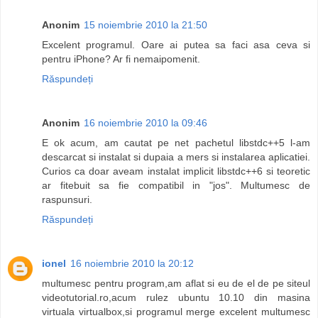
Anonim
15 noiembrie 2010 la 21:50
Excelent programul. Oare ai putea sa faci asa ceva si
pentru iPhone? Ar fi nemaipomenit.
Răspundeți
Anonim
16 noiembrie 2010 la 09:46
E ok acum, am cautat pe net pachetul libstdc++5 l-am
descarcat si instalat si dupaia a mers si instalarea aplicatiei.
Curios ca doar aveam instalat implicit libstdc++6 si teoretic
ar fitebuit sa fie compatibil in "jos". Multumesc de
raspunsuri.
Răspundeți
ionel
16 noiembrie 2010 la 20:12
multumesc pentru program,am aflat si eu de el de pe siteul
videotutorial.ro,acum rulez ubuntu 10.10 din masina
virtuala virtualbox,si programul merge excelent multumesc