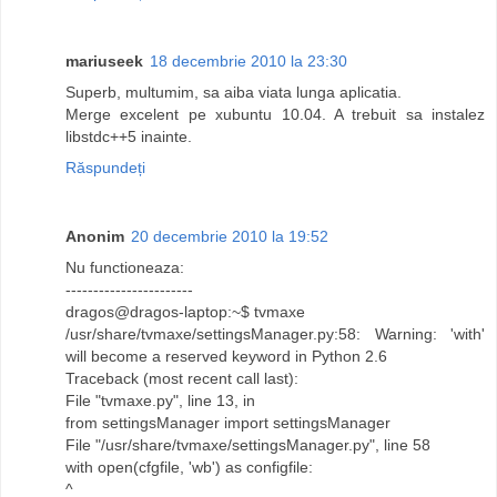
mariuseek
18 decembrie 2010 la 23:30
Superb, multumim, sa aiba viata lunga aplicatia.
Merge excelent pe xubuntu 10.04. A trebuit sa instalez
libstdc++5 inainte.
Răspundeți
Anonim
20 decembrie 2010 la 19:52
Nu functioneaza:
-----------------------
dragos@dragos-laptop:~$ tvmaxe
/usr/share/tvmaxe/settingsManager.py:58: Warning: 'with'
will become a reserved keyword in Python 2.6
Traceback (most recent call last):
File "tvmaxe.py", line 13, in
from settingsManager import settingsManager
File "/usr/share/tvmaxe/settingsManager.py", line 58
with open(cfgfile, 'wb') as configfile:
^