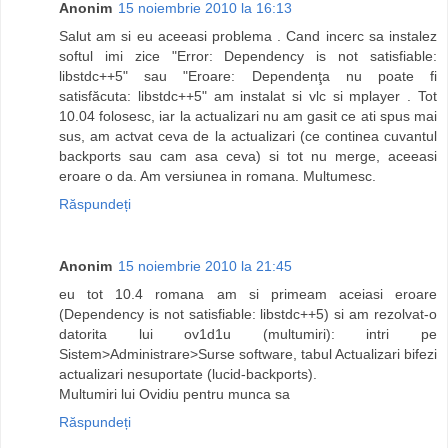
Anonim
15 noiembrie 2010 la 16:13
Salut am si eu aceeasi problema . Cand incerc sa instalez
softul imi zice "Error: Dependency is not satisfiable:
libstdc++5" sau "Eroare: Dependenţa nu poate fi
satisfăcuta: libstdc++5" am instalat si vlc si mplayer . Tot
10.04 folosesc, iar la actualizari nu am gasit ce ati spus mai
sus, am actvat ceva de la actualizari (ce continea cuvantul
backports sau cam asa ceva) si tot nu merge, aceeasi
eroare o da. Am versiunea in romana. Multumesc.
Răspundeți
Anonim
15 noiembrie 2010 la 21:45
eu tot 10.4 romana am si primeam aceiasi eroare
(Dependency is not satisfiable: libstdc++5) si am rezolvat-o
datorita lui ov1d1u (multumiri): intri pe
Sistem>Administrare>Surse software, tabul Actualizari bifezi
actualizari nesuportate (lucid-backports).
Multumiri lui Ovidiu pentru munca sa
Răspundeți