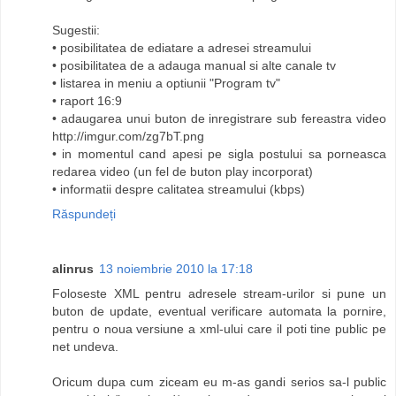
Sugestii:
• posibilitatea de ediatare a adresei streamului
• posibilitatea de a adauga manual si alte canale tv
• listarea in meniu a optiunii "Program tv"
• raport 16:9
• adaugarea unui buton de inregistrare sub fereastra video
http://imgur.com/zg7bT.png
• in momentul cand apesi pe sigla postului sa porneasca
redarea video (un fel de buton play incorporat)
• informatii despre calitatea streamului (kbps)
Răspundeți
alinrus
13 noiembrie 2010 la 17:18
Foloseste XML pentru adresele stream-urilor si pune un
buton de update, eventual verificare automata la pornire,
pentru o noua versiune a xml-ului care il poti tine public pe
net undeva.
Oricum dupa cum ziceam eu m-as gandi serios sa-l public