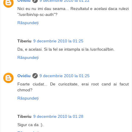
Ovidiu
9 decembrie 2010 la 01:22
Nici eu nu imi dau seama... Rezultatul e acelasi daca rulezi
"/usr/bin/sp-sc-auth"?
Răspundeți
Tiberiu
9 decembrie 2010 la 01:25
Da, e acelasi. Si la fel se intampla si la /usr/local/bin.
Răspundeți
Ovidiu
9 decembrie 2010 la 01:25
Foarte ciudat... De curiozitate, erai root cand ai facut
chmod?
Răspundeți
Tiberiu
9 decembrie 2010 la 01:28
Sigur ca da :).