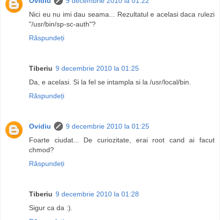
Ovidiu
9 decembrie 2010 la 01:22
Nici eu nu imi dau seama... Rezultatul e acelasi daca rulezi
"/usr/bin/sp-sc-auth"?
Răspundeți
Tiberiu
9 decembrie 2010 la 01:25
Da, e acelasi. Si la fel se intampla si la /usr/local/bin.
Răspundeți
Ovidiu
9 decembrie 2010 la 01:25
Foarte ciudat... De curiozitate, erai root cand ai facut
chmod?
Răspundeți
Tiberiu
9 decembrie 2010 la 01:28
Sigur ca da :).