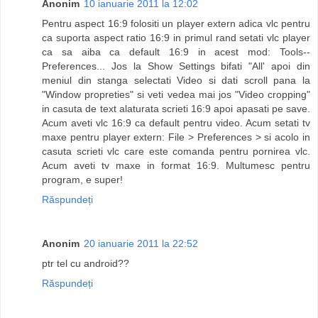
Anonim
10 ianuarie 2011 la 12:02
Pentru aspect 16:9 folositi un player extern adica vlc pentru
ca suporta aspect ratio 16:9 in primul rand setati vlc player
ca sa aiba ca default 16:9 in acest mod: Tools--
Preferences... Jos la Show Settings bifati "All' apoi din
meniul din stanga selectati Video si dati scroll pana la
"Window propreties" si veti vedea mai jos "Video cropping"
in casuta de text alaturata scrieti 16:9 apoi apasati pe save.
Acum aveti vlc 16:9 ca default pentru video. Acum setati tv
maxe pentru player extern: File > Preferences > si acolo in
casuta scrieti vlc care este comanda pentru pornirea vlc.
Acum aveti tv maxe in format 16:9. Multumesc pentru
program, e super!
Răspundeți
Anonim
20 ianuarie 2011 la 22:52
ptr tel cu android??
Răspundeți