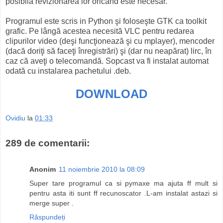
posibilă revizionarea lor oricând este necesar.
Programul este scris in Python şi foloseşte GTK ca toolkit
grafic. Pe lângă acestea necesită VLC pentru redarea
clipurilor video (deşi funcţionează şi cu mplayer), mencoder
(dacă doriţi să faceţi înregistrări) şi (dar nu neapărat) lirc, în
caz că aveţi o telecomandă. Sopcast va fi instalat automat
odată cu instalarea pachetului .deb.
DOWNLOAD
Ovidiu
la
01:33
289 de comentarii:
Anonim
11 noiembrie 2010 la 08:09
Super tare programul ca si pymaxe ma ajuta ff mult si
pentru asta iti sunt ff recunoscator .L-am instalat astazi si
merge super .
Răspundeți