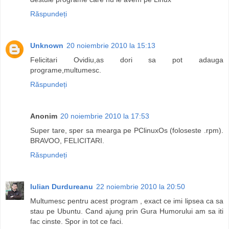
Răspundeți
Unknown
20 noiembrie 2010 la 15:13
Felicitari Ovidiu,as dori sa pot adauga
programe,multumesc.
Răspundeți
Anonim
20 noiembrie 2010 la 17:53
Super tare, sper sa mearga pe PClinuxOs (foloseste .rpm).
BRAVOO, FELICITARI.
Răspundeți
Iulian Durdureanu
22 noiembrie 2010 la 20:50
Multumesc pentru acest program , exact ce imi lipsea ca sa
stau pe Ubuntu. Cand ajung prin Gura Humorului am sa iti
fac cinste. Spor in tot ce faci.