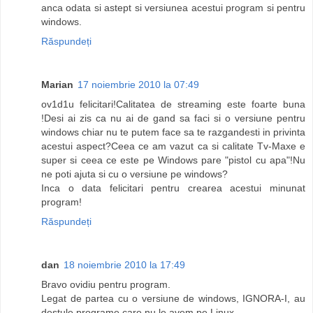
anca odata si astept si versiunea acestui program si pentru
windows.
Răspundeți
Marian
17 noiembrie 2010 la 07:49
ov1d1u felicitari!Calitatea de streaming este foarte buna
!Desi ai zis ca nu ai de gand sa faci si o versiune pentru
windows chiar nu te putem face sa te razgandesti in privinta
acestui aspect?Ceea ce am vazut ca si calitate Tv-Maxe e
super si ceea ce este pe Windows pare "pistol cu apa"!Nu
ne poti ajuta si cu o versiune pe windows?
Inca o data felicitari pentru crearea acestui minunat
program!
Răspundeți
dan
18 noiembrie 2010 la 17:49
Bravo ovidiu pentru program.
Legat de partea cu o versiune de windows, IGNORA-I, au
destule programe care nu le avem pe Linux