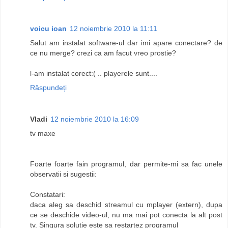
voicu ioan
12 noiembrie 2010 la 11:11
Salut am instalat software-ul dar imi apare conectare? de
ce nu merge? crezi ca am facut vreo prostie?
l-am instalat corect:( .. playerele sunt....
Răspundeți
Vladi
12 noiembrie 2010 la 16:09
tv maxe
Foarte foarte fain programul, dar permite-mi sa fac unele
observatii si sugestii:
Constatari:
daca aleg sa deschid streamul cu mplayer (extern), dupa
ce se deschide video-ul, nu ma mai pot conecta la alt post
tv. Singura solutie este sa restartez programul