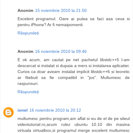
Anonim
15 noiembrie 2010 la 21:50
Excelent programul. Oare ai putea sa faci asa ceva si
pentru iPhone? Ar fi nemaipomenit.
Răspundeți
Anonim
16 noiembrie 2010 la 09:46
E ok acum, am cautat pe net pachetul libstdc++5 l-am
descarcat si instalat si dupaia a mers si instalarea aplicatiei.
Curios ca doar aveam instalat implicit libstdc++6 si teoretic
ar fitebuit sa fie compatibil in "jos". Multumesc de
raspunsuri.
Răspundeți
ionel
16 noiembrie 2010 la 20:12
multumesc pentru program,am aflat si eu de el de pe siteul
videotutorial.ro,acum rulez ubuntu 10.10 din masina
virtuala virtualbox,si programul merge excelent multumesc