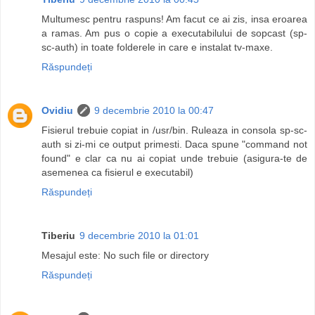
Multumesc pentru raspuns! Am facut ce ai zis, insa eroarea
a ramas. Am pus o copie a executabilului de sopcast (sp-
sc-auth) in toate folderele in care e instalat tv-maxe.
Răspundeți
Ovidiu
9 decembrie 2010 la 00:47
Fisierul trebuie copiat in /usr/bin. Ruleaza in consola sp-sc-
auth si zi-mi ce output primesti. Daca spune "command not
found" e clar ca nu ai copiat unde trebuie (asigura-te de
asemenea ca fisierul e executabil)
Răspundeți
Tiberiu
9 decembrie 2010 la 01:01
Mesajul este: No such file or directory
Răspundeți