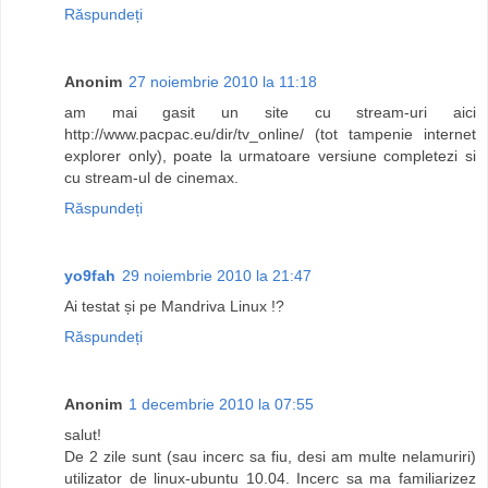
Răspundeți
Anonim
27 noiembrie 2010 la 11:18
am mai gasit un site cu stream-uri aici
http://www.pacpac.eu/dir/tv_online/ (tot tampenie internet
explorer only), poate la urmatoare versiune completezi si
cu stream-ul de cinemax.
Răspundeți
yo9fah
29 noiembrie 2010 la 21:47
Ai testat și pe Mandriva Linux !?
Răspundeți
Anonim
1 decembrie 2010 la 07:55
salut!
De 2 zile sunt (sau incerc sa fiu, desi am multe nelamuriri)
utilizator de linux-ubuntu 10.04. Incerc sa ma familiarizez