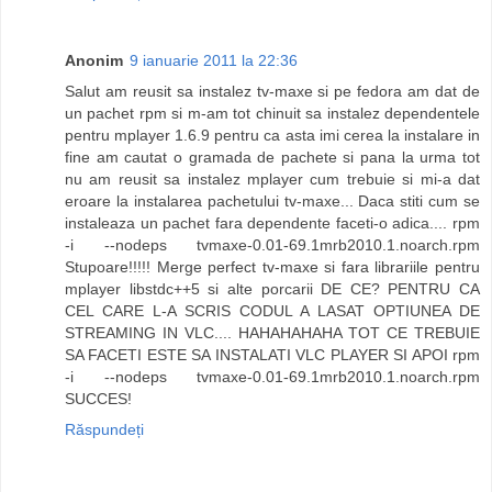
Anonim
9 ianuarie 2011 la 22:36
Salut am reusit sa instalez tv-maxe si pe fedora am dat de
un pachet rpm si m-am tot chinuit sa instalez dependentele
pentru mplayer 1.6.9 pentru ca asta imi cerea la instalare in
fine am cautat o gramada de pachete si pana la urma tot
nu am reusit sa instalez mplayer cum trebuie si mi-a dat
eroare la instalarea pachetului tv-maxe... Daca stiti cum se
instaleaza un pachet fara dependente faceti-o adica.... rpm
-i --nodeps tvmaxe-0.01-69.1mrb2010.1.noarch.rpm
Stupoare!!!!! Merge perfect tv-maxe si fara librariile pentru
mplayer libstdc++5 si alte porcarii DE CE? PENTRU CA
CEL CARE L-A SCRIS CODUL A LASAT OPTIUNEA DE
STREAMING IN VLC.... HAHAHAHAHA TOT CE TREBUIE
SA FACETI ESTE SA INSTALATI VLC PLAYER SI APOI rpm
-i --nodeps tvmaxe-0.01-69.1mrb2010.1.noarch.rpm
SUCCES!
Răspundeți