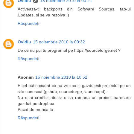
Ovidiu
15 noiembrie 2010 la 00:21
Activeaza-ti backports din Software Sources, tab-ul
Updates, si se va rezolva :)
Răspundeți
Ovidiu
15 noiembrie 2010 la 09:32
De ce nu pui tu programul pe https://sourceforge.net ?
Răspundeți
Anonim
15 noiembrie 2010 la 10:52
E cel putin ciudat ca nu vrei sa iti gazduiesti proiectul pe un
site cunoscut (github, sourceforge, launchapd).
Nu o ai credibilitate si o sa ramana un proiect oarecare
gazduit pe dropbox.
Pacat de munca ta
Răspundeți