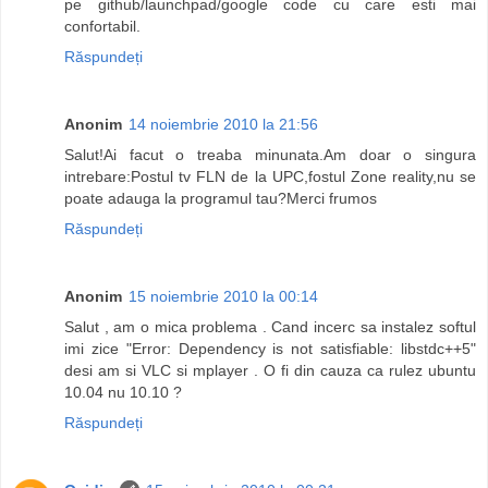
pe github/launchpad/google code cu care esti mai
confortabil.
Răspundeți
Anonim
14 noiembrie 2010 la 21:56
Salut!Ai facut o treaba minunata.Am doar o singura
intrebare:Postul tv FLN de la UPC,fostul Zone reality,nu se
poate adauga la programul tau?Merci frumos
Răspundeți
Anonim
15 noiembrie 2010 la 00:14
Salut , am o mica problema . Cand incerc sa instalez softul
imi zice "Error: Dependency is not satisfiable: libstdc++5"
desi am si VLC si mplayer . O fi din cauza ca rulez ubuntu
10.04 nu 10.10 ?
Răspundeți