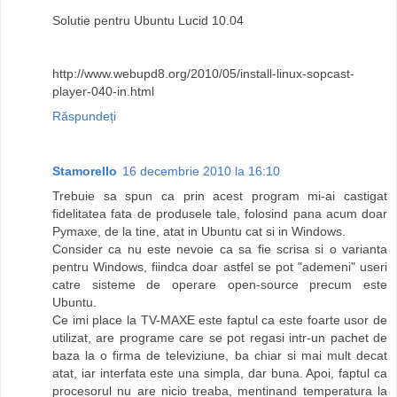
Solutie pentru Ubuntu Lucid 10.04
http://www.webupd8.org/2010/05/install-linux-sopcast-
player-040-in.html
Răspundeți
Stamorello
16 decembrie 2010 la 16:10
Trebuie sa spun ca prin acest program mi-ai castigat
fidelitatea fata de produsele tale, folosind pana acum doar
Pymaxe, de la tine, atat in Ubuntu cat si in Windows.
Consider ca nu este nevoie ca sa fie scrisa si o varianta
pentru Windows, fiindca doar astfel se pot "ademeni" useri
catre sisteme de operare open-source precum este
Ubuntu.
Ce imi place la TV-MAXE este faptul ca este foarte usor de
utilizat, are programe care se pot regasi intr-un pachet de
baza la o firma de televiziune, ba chiar si mai mult decat
atat, iar interfata este una simpla, dar buna. Apoi, faptul ca
procesorul nu are nicio treaba, mentinand temperatura la