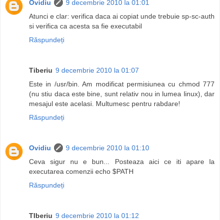
Ovidiu
9 decembrie 2010 la 01:01
Atunci e clar: verifica daca ai copiat unde trebuie sp-sc-auth
si verifica ca acesta sa fie executabil
Răspundeți
Tiberiu
9 decembrie 2010 la 01:07
Este in /usr/bin. Am modificat permisiunea cu chmod 777
(nu stiu daca este bine, sunt relativ nou in lumea linux), dar
mesajul este acelasi. Multumesc pentru rabdare!
Răspundeți
Ovidiu
9 decembrie 2010 la 01:10
Ceva sigur nu e bun... Posteaza aici ce iti apare la
executarea comenzii echo $PATH
Răspundeți
TIberiu
9 decembrie 2010 la 01:12