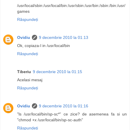
/usr/local/sbin:/usr/local/bin:/usr/sbin:/usr/bin:/sbin:/bin:/usr/
games
Răspundeți
Ovidiu
9 decembrie 2010 la 01:13
Ok, copiaza-l in /usr/local/bin
Răspundeți
Tiberiu
9 decembrie 2010 la 01:15
Acelasi mesaj
Răspundeți
Ovidiu
9 decembrie 2010 la 01:16
"ls /usr/local/bin/sp-sc*" ce zice? de asemenea fa si un
"chmod +x /usr/local/bin/sp-sc-auth"
Răspundeți