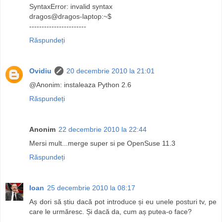
SyntaxError: invalid syntax
dragos@dragos-laptop:~$
-----------------------
Răspundeți
Ovidiu
20 decembrie 2010 la 21:01
@Anonim: instaleaza Python 2.6
Răspundeți
Anonim
22 decembrie 2010 la 22:44
Mersi mult...merge super si pe OpenSuse 11.3
Răspundeți
Ioan
25 decembrie 2010 la 08:17
Aș dori să știu dacă pot introduce și eu unele posturi tv, pe
care le urmăresc. Și dacă da, cum aș putea-o face?