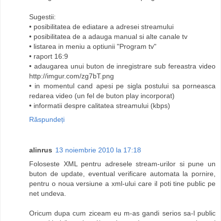
Sugestii:
• posibilitatea de ediatare a adresei streamului
• posibilitatea de a adauga manual si alte canale tv
• listarea in meniu a optiunii "Program tv"
• raport 16:9
• adaugarea unui buton de inregistrare sub fereastra video
http://imgur.com/zg7bT.png
• in momentul cand apesi pe sigla postului sa porneasca
redarea video (un fel de buton play incorporat)
• informatii despre calitatea streamului (kbps)
Răspundeți
alinrus
13 noiembrie 2010 la 17:18
Foloseste XML pentru adresele stream-urilor si pune un
buton de update, eventual verificare automata la pornire,
pentru o noua versiune a xml-ului care il poti tine public pe
net undeva.
Oricum dupa cum ziceam eu m-as gandi serios sa-l public