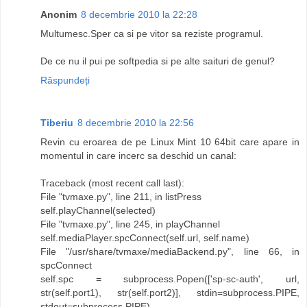
Anonim
8 decembrie 2010 la 22:28
Multumesc.Sper ca si pe vitor sa reziste programul.
De ce nu il pui pe softpedia si pe alte saituri de genul?
Răspundeți
Tiberiu
8 decembrie 2010 la 22:56
Revin cu eroarea de pe Linux Mint 10 64bit care apare in
momentul in care incerc sa deschid un canal:
Traceback (most recent call last):
File "tvmaxe.py", line 211, in listPress
self.playChannel(selected)
File "tvmaxe.py", line 245, in playChannel
self.mediaPlayer.spcConnect(self.url, self.name)
File "/usr/share/tvmaxe/mediaBackend.py", line 66, in
spcConnect
self.spc = subprocess.Popen(['sp-sc-auth', url,
str(self.port1), str(self.port2)], stdin=subprocess.PIPE,
stdout=subprocess.PIPE)