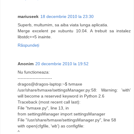
mariuseek
18 decembrie 2010 la 23:30
Superb, multumim, sa aiba viata lunga aplicatia.
Merge excelent pe xubuntu 10.04. A trebuit sa instalez
libstdc++5 inainte.
Răspundeți
Anonim
20 decembrie 2010 la 19:52
Nu functioneaza:
-----------------------
dragos@dragos-laptop:~$ tvmaxe
/usr/share/tvmaxe/settingsManager.py:58: Warning: 'with'
will become a reserved keyword in Python 2.6
Traceback (most recent call last):
File "tvmaxe.py", line 13, in
from settingsManager import settingsManager
File "/usr/share/tvmaxe/settingsManager.py", line 58
with open(cfgfile, 'wb') as configfile:
^