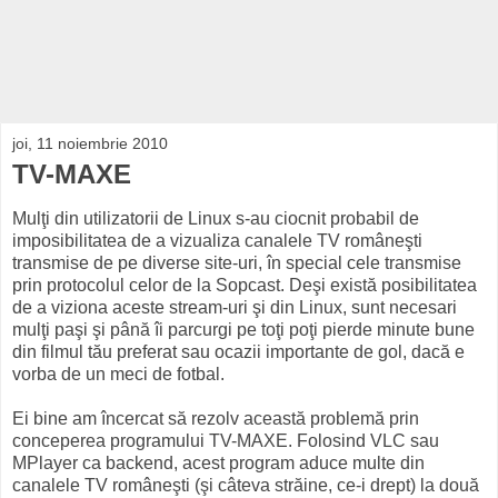
joi, 11 noiembrie 2010
TV-MAXE
Mulţi din utilizatorii de Linux s-au ciocnit probabil de
imposibilitatea de a vizualiza canalele TV româneşti
transmise de pe diverse site-uri, în special cele transmise
prin protocolul celor de la Sopcast. Deşi există posibilitatea
de a viziona aceste stream-uri şi din Linux, sunt necesari
mulţi paşi şi până îi parcurgi pe toţi poţi pierde minute bune
din filmul tău preferat sau ocazii importante de gol, dacă e
vorba de un meci de fotbal.
Ei bine am încercat să rezolv această problemă prin
conceperea programului TV-MAXE. Folosind VLC sau
MPlayer ca backend, acest program aduce multe din
canalele TV româneşti (şi câteva străine, ce-i drept) la două