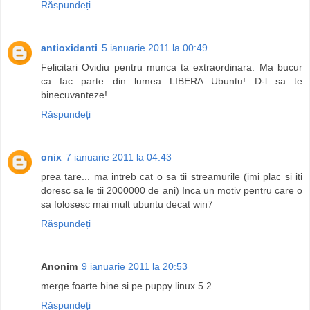
Răspundeți
antioxidanti
5 ianuarie 2011 la 00:49
Felicitari Ovidiu pentru munca ta extraordinara. Ma bucur
ca fac parte din lumea LIBERA Ubuntu! D-l sa te
binecuvanteze!
Răspundeți
onix
7 ianuarie 2011 la 04:43
prea tare... ma intreb cat o sa tii streamurile (imi plac si iti
doresc sa le tii 2000000 de ani) Inca un motiv pentru care o
sa folosesc mai mult ubuntu decat win7
Răspundeți
Anonim
9 ianuarie 2011 la 20:53
merge foarte bine si pe puppy linux 5.2
Răspundeți