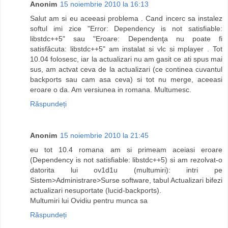
Anonim
15 noiembrie 2010 la 16:13
Salut am si eu aceeasi problema . Cand incerc sa instalez
softul imi zice "Error: Dependency is not satisfiable:
libstdc++5" sau "Eroare: Dependenţa nu poate fi
satisfăcuta: libstdc++5" am instalat si vlc si mplayer . Tot
10.04 folosesc, iar la actualizari nu am gasit ce ati spus mai
sus, am actvat ceva de la actualizari (ce continea cuvantul
backports sau cam asa ceva) si tot nu merge, aceeasi
eroare o da. Am versiunea in romana. Multumesc.
Răspundeți
Anonim
15 noiembrie 2010 la 21:45
eu tot 10.4 romana am si primeam aceiasi eroare
(Dependency is not satisfiable: libstdc++5) si am rezolvat-o
datorita lui ov1d1u (multumiri): intri pe
Sistem>Administrare>Surse software, tabul Actualizari bifezi
actualizari nesuportate (lucid-backports).
Multumiri lui Ovidiu pentru munca sa
Răspundeți