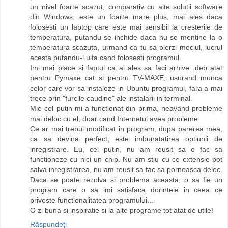
un nivel foarte scazut, comparativ cu alte solutii software
din Windows, este un foarte mare plus, mai ales daca
folosesti un laptop care este mai sensibil la cresterile de
temperatura, putandu-se inchide daca nu se mentine la o
temperatura scazuta, urmand ca tu sa pierzi meciul, lucrul
acesta putandu-l uita cand folosesti programul.
Imi mai place si faptul ca ai ales sa faci arhive .deb atat
pentru Pymaxe cat si pentru TV-MAXE, usurand munca
celor care vor sa instaleze in Ubuntu programul, fara a mai
trece prin "furcile caudine" ale instalarii in terminal.
Mie cel putin mi-a functionat din prima, neavand probleme
mai deloc cu el, doar cand Internetul avea probleme.
Ce ar mai trebui modificat in program, dupa parerea mea,
ca sa devina perfect, este imbunatatirea optiunii de
inregistrare. Eu, cel putin, nu am reusit sa o fac sa
functioneze cu nici un chip. Nu am stiu cu ce extensie pot
salva inregistrarea, nu am reusit sa fac sa porneasca deloc.
Daca se poate rezolva si problema aceasta, o sa fie un
program care o sa imi satisfaca dorintele in ceea ce
priveste functionalitatea programului...
O zi buna si inspiratie si la alte programe tot atat de utile!
Răspundeți