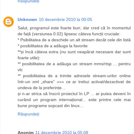
Răspundeți
Unknown
10 decembrie 2010 la 00:05
Salut, programul este foarte bun; dar cred că în momentul
de față (versiunea 0.02) lipsesc câteva funcții cruciale:
* Psibilitatea de a deschide un alt stream decât cele din listă
* posibilitatea de a adăuga la favorite
**și încă câteva extra (nu sunt neapărat necesare dar sunt
foarte utile):
** posibilitatea de a adăuga un stream mms/rtsp ... pentru
vlc
** posibilitatea de a trimite adresele stream-urilor online
într-un xml „share” »»» ce ar trebui activat/dezactivat de
undeva de la preferințe...
și n-ar strica să înscrii proiectul în LP ... ar putea deveni în
curând un program internațional... este printre cele mai
bune programe sopcast din linux...
Răspundeți
Anonim
11 decembrie 2010 la 05:08