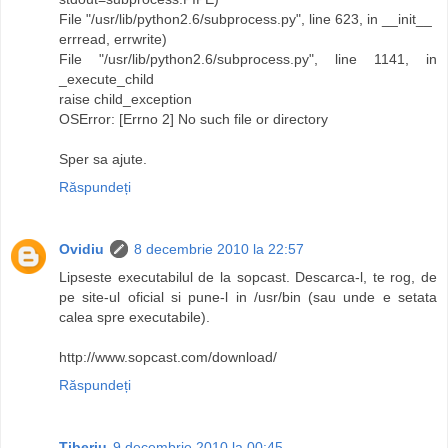
File "/usr/lib/python2.6/subprocess.py", line 623, in __init__
errread, errwrite)
File "/usr/lib/python2.6/subprocess.py", line 1141, in
_execute_child
raise child_exception
OSError: [Errno 2] No such file or directory
Sper sa ajute.
Răspundeți
Ovidiu
8 decembrie 2010 la 22:57
Lipseste executabilul de la sopcast. Descarca-l, te rog, de
pe site-ul oficial si pune-l in /usr/bin (sau unde e setata
calea spre executabile).
http://www.sopcast.com/download/
Răspundeți
Tiberiu
9 decembrie 2010 la 00:45