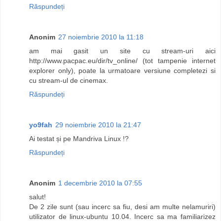
Răspundeți
Anonim
27 noiembrie 2010 la 11:18
am mai gasit un site cu stream-uri aici
http://www.pacpac.eu/dir/tv_online/ (tot tampenie internet
explorer only), poate la urmatoare versiune completezi si
cu stream-ul de cinemax.
Răspundeți
yo9fah
29 noiembrie 2010 la 21:47
Ai testat și pe Mandriva Linux !?
Răspundeți
Anonim
1 decembrie 2010 la 07:55
salut!
De 2 zile sunt (sau incerc sa fiu, desi am multe nelamuriri)
utilizator de linux-ubuntu 10.04. Incerc sa ma familiarizez