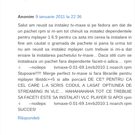
Anonim
9 ianuarie 2011 la 22:36
Salut am reusit sa instalez tv-maxe si pe fedora am dat de
un pachet rpm si m-am tot chinuit sa instalez dependentele
pentru mplayer 1.6.9 pentru ca asta imi cerea la instalare in
fine am cautat o gramada de pachete si pana la urma tot
nu am reusit sa instalez mplayer cum trebuie si mi-a dat
eroare la instalarea pachetului tv-maxe... Daca stiti cum se
instaleaza un pachet fara dependente faceti-o adica.... rpm
-i --nodeps tvmaxe-0.01-69.1mrb2010.1.noarch.rpm
Stupoare!!!!! Merge perfect tv-maxe si fara librariile pentru
mplayer libstdc++5 si alte porcarii DE CE? PENTRU CA
CEL CARE L-A SCRIS CODUL A LASAT OPTIUNEA DE
STREAMING IN VLC.... HAHAHAHAHA TOT CE TREBUIE
SA FACETI ESTE SA INSTALATI VLC PLAYER SI APOI rpm
-i --nodeps tvmaxe-0.01-69.1mrb2010.1.noarch.rpm
SUCCES!
Răspundeți