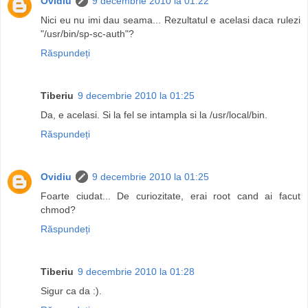
Ovidiu
9 decembrie 2010 la 01:22
Nici eu nu imi dau seama... Rezultatul e acelasi daca rulezi
"/usr/bin/sp-sc-auth"?
Răspundeți
Tiberiu
9 decembrie 2010 la 01:25
Da, e acelasi. Si la fel se intampla si la /usr/local/bin.
Răspundeți
Ovidiu
9 decembrie 2010 la 01:25
Foarte ciudat... De curiozitate, erai root cand ai facut
chmod?
Răspundeți
Tiberiu
9 decembrie 2010 la 01:28
Sigur ca da :).