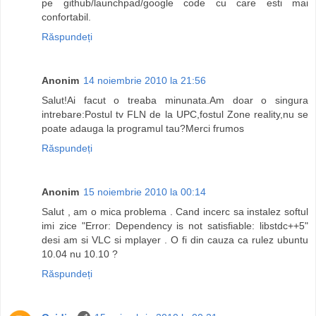
pe github/launchpad/google code cu care esti mai
confortabil.
Răspundeți
Anonim
14 noiembrie 2010 la 21:56
Salut!Ai facut o treaba minunata.Am doar o singura
intrebare:Postul tv FLN de la UPC,fostul Zone reality,nu se
poate adauga la programul tau?Merci frumos
Răspundeți
Anonim
15 noiembrie 2010 la 00:14
Salut , am o mica problema . Cand incerc sa instalez softul
imi zice "Error: Dependency is not satisfiable: libstdc++5"
desi am si VLC si mplayer . O fi din cauza ca rulez ubuntu
10.04 nu 10.10 ?
Răspundeți