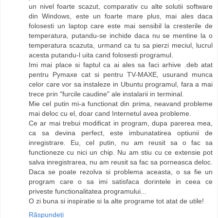
un nivel foarte scazut, comparativ cu alte solutii software
din Windows, este un foarte mare plus, mai ales daca
folosesti un laptop care este mai sensibil la cresterile de
temperatura, putandu-se inchide daca nu se mentine la o
temperatura scazuta, urmand ca tu sa pierzi meciul, lucrul
acesta putandu-l uita cand folosesti programul.
Imi mai place si faptul ca ai ales sa faci arhive .deb atat
pentru Pymaxe cat si pentru TV-MAXE, usurand munca
celor care vor sa instaleze in Ubuntu programul, fara a mai
trece prin "furcile caudine" ale instalarii in terminal.
Mie cel putin mi-a functionat din prima, neavand probleme
mai deloc cu el, doar cand Internetul avea probleme.
Ce ar mai trebui modificat in program, dupa parerea mea,
ca sa devina perfect, este imbunatatirea optiunii de
inregistrare. Eu, cel putin, nu am reusit sa o fac sa
functioneze cu nici un chip. Nu am stiu cu ce extensie pot
salva inregistrarea, nu am reusit sa fac sa porneasca deloc.
Daca se poate rezolva si problema aceasta, o sa fie un
program care o sa imi satisfaca dorintele in ceea ce
priveste functionalitatea programului...
O zi buna si inspiratie si la alte programe tot atat de utile!
Răspundeți