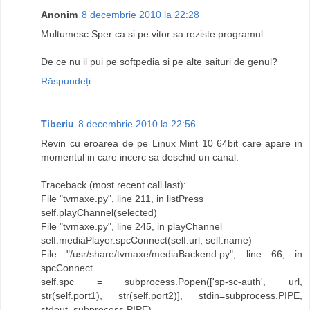
Anonim
8 decembrie 2010 la 22:28
Multumesc.Sper ca si pe vitor sa reziste programul.
De ce nu il pui pe softpedia si pe alte saituri de genul?
Răspundeți
Tiberiu
8 decembrie 2010 la 22:56
Revin cu eroarea de pe Linux Mint 10 64bit care apare in
momentul in care incerc sa deschid un canal:
Traceback (most recent call last):
File "tvmaxe.py", line 211, in listPress
self.playChannel(selected)
File "tvmaxe.py", line 245, in playChannel
self.mediaPlayer.spcConnect(self.url, self.name)
File "/usr/share/tvmaxe/mediaBackend.py", line 66, in
spcConnect
self.spc = subprocess.Popen(['sp-sc-auth', url,
str(self.port1), str(self.port2)], stdin=subprocess.PIPE,
stdout=subprocess.PIPE)