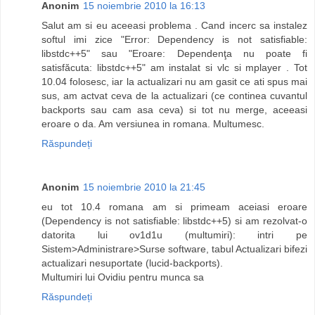
Anonim
15 noiembrie 2010 la 16:13
Salut am si eu aceeasi problema . Cand incerc sa instalez
softul imi zice "Error: Dependency is not satisfiable:
libstdc++5" sau "Eroare: Dependenţa nu poate fi
satisfăcuta: libstdc++5" am instalat si vlc si mplayer . Tot
10.04 folosesc, iar la actualizari nu am gasit ce ati spus mai
sus, am actvat ceva de la actualizari (ce continea cuvantul
backports sau cam asa ceva) si tot nu merge, aceeasi
eroare o da. Am versiunea in romana. Multumesc.
Răspundeți
Anonim
15 noiembrie 2010 la 21:45
eu tot 10.4 romana am si primeam aceiasi eroare
(Dependency is not satisfiable: libstdc++5) si am rezolvat-o
datorita lui ov1d1u (multumiri): intri pe
Sistem>Administrare>Surse software, tabul Actualizari bifezi
actualizari nesuportate (lucid-backports).
Multumiri lui Ovidiu pentru munca sa
Răspundeți