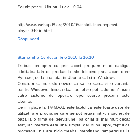
Solutie pentru Ubuntu Lucid 10.04
http://www.webupd8.org/2010/05/install-linux-sopcast-
player-040-in.html
Răspundeți
Stamorello
16 decembrie 2010 la 16:10
Trebuie sa spun ca prin acest program mi-ai castigat
fidelitatea fata de produsele tale, folosind pana acum doar
Pymaxe, de la tine, atat in Ubuntu cat si in Windows.
Consider ca nu este nevoie ca sa fie scrisa si o varianta
pentru Windows, fiindca doar astfel se pot "ademeni" useri
catre sisteme de operare open-source precum este
Ubuntu.
Ce imi place la TV-MAXE este faptul ca este foarte usor de
utilizat, are programe care se pot regasi intr-un pachet de
baza la o firma de televiziune, ba chiar si mai mult decat
atat, iar interfata este una simpla, dar buna. Apoi, faptul ca
procesorul nu are nicio treaba, mentinand temperatura la