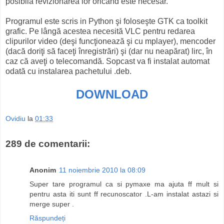
posibilă revizionarea lor oricând este necesar.
Programul este scris in Python şi foloseşte GTK ca toolkit
grafic. Pe lângă acestea necesită VLC pentru redarea
clipurilor video (deşi funcţionează şi cu mplayer), mencoder
(dacă doriţi să faceţi înregistrări) şi (dar nu neapărat) lirc, în
caz că aveţi o telecomandă. Sopcast va fi instalat automat
odată cu instalarea pachetului .deb.
DOWNLOAD
Ovidiu
la
01:33
289 de comentarii:
Anonim
11 noiembrie 2010 la 08:09
Super tare programul ca si pymaxe ma ajuta ff mult si
pentru asta iti sunt ff recunoscator .L-am instalat astazi si
merge super .
Răspundeți