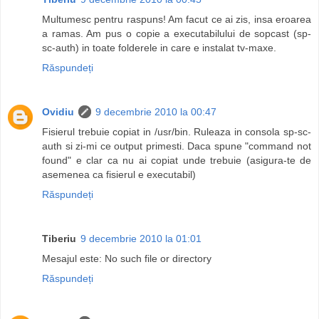
Multumesc pentru raspuns! Am facut ce ai zis, insa eroarea
a ramas. Am pus o copie a executabilului de sopcast (sp-
sc-auth) in toate folderele in care e instalat tv-maxe.
Răspundeți
Ovidiu
9 decembrie 2010 la 00:47
Fisierul trebuie copiat in /usr/bin. Ruleaza in consola sp-sc-
auth si zi-mi ce output primesti. Daca spune "command not
found" e clar ca nu ai copiat unde trebuie (asigura-te de
asemenea ca fisierul e executabil)
Răspundeți
Tiberiu
9 decembrie 2010 la 01:01
Mesajul este: No such file or directory
Răspundeți