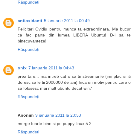
Răspundeți
antioxidanti
5 ianuarie 2011 la 00:49
Felicitari Ovidiu pentru munca ta extraordinara. Ma bucur
ca fac parte din lumea LIBERA Ubuntu! D-l sa te
binecuvanteze!
Răspundeți
onix
7 ianuarie 2011 la 04:43
prea tare... ma intreb cat o sa tii streamurile (imi plac si iti
doresc sa le tii 2000000 de ani) Inca un motiv pentru care o
sa folosesc mai mult ubuntu decat win7
Răspundeți
Anonim
9 ianuarie 2011 la 20:53
merge foarte bine si pe puppy linux 5.2
Răspundeți