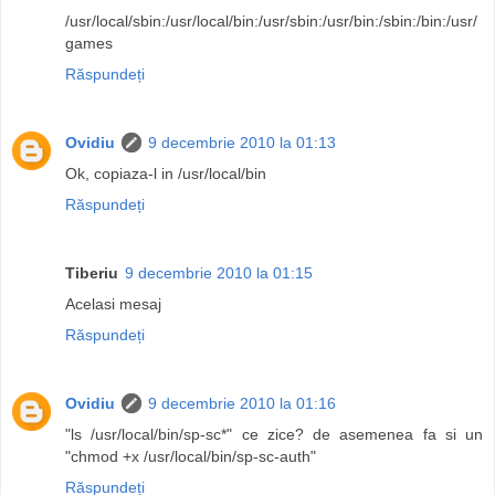
/usr/local/sbin:/usr/local/bin:/usr/sbin:/usr/bin:/sbin:/bin:/usr/
games
Răspundeți
Ovidiu
9 decembrie 2010 la 01:13
Ok, copiaza-l in /usr/local/bin
Răspundeți
Tiberiu
9 decembrie 2010 la 01:15
Acelasi mesaj
Răspundeți
Ovidiu
9 decembrie 2010 la 01:16
"ls /usr/local/bin/sp-sc*" ce zice? de asemenea fa si un
"chmod +x /usr/local/bin/sp-sc-auth"
Răspundeți