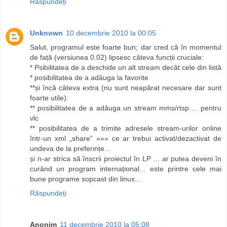
Răspundeți
Unknown
10 decembrie 2010 la 00:05
Salut, programul este foarte bun; dar cred că în momentul
de față (versiunea 0.02) lipsesc câteva funcții cruciale:
* Psibilitatea de a deschide un alt stream decât cele din listă
* posibilitatea de a adăuga la favorite
**și încă câteva extra (nu sunt neapărat necesare dar sunt
foarte utile):
** posibilitatea de a adăuga un stream mms/rtsp ... pentru
vlc
** posibilitatea de a trimite adresele stream-urilor online
într-un xml „share” »»» ce ar trebui activat/dezactivat de
undeva de la preferințe...
și n-ar strica să înscrii proiectul în LP ... ar putea deveni în
curând un program internațional... este printre cele mai
bune programe sopcast din linux...
Răspundeți
Anonim
11 decembrie 2010 la 05:08