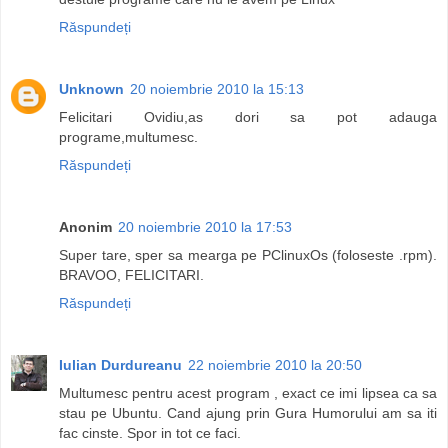
Răspundeți
Unknown
20 noiembrie 2010 la 15:13
Felicitari Ovidiu,as dori sa pot adauga
programe,multumesc.
Răspundeți
Anonim
20 noiembrie 2010 la 17:53
Super tare, sper sa mearga pe PClinuxOs (foloseste .rpm).
BRAVOO, FELICITARI.
Răspundeți
Iulian Durdureanu
22 noiembrie 2010 la 20:50
Multumesc pentru acest program , exact ce imi lipsea ca sa
stau pe Ubuntu. Cand ajung prin Gura Humorului am sa iti
fac cinste. Spor in tot ce faci.