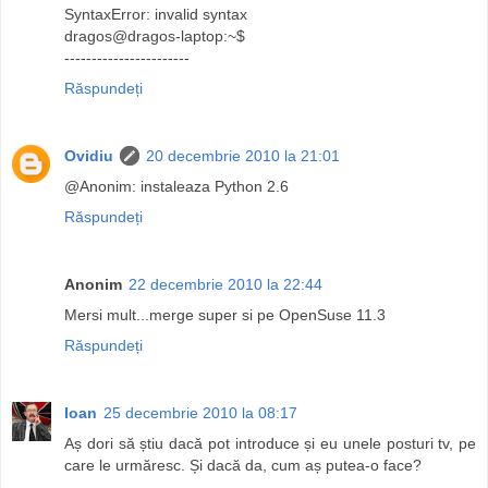
SyntaxError: invalid syntax
dragos@dragos-laptop:~$
-----------------------
Răspundeți
Ovidiu
20 decembrie 2010 la 21:01
@Anonim: instaleaza Python 2.6
Răspundeți
Anonim
22 decembrie 2010 la 22:44
Mersi mult...merge super si pe OpenSuse 11.3
Răspundeți
Ioan
25 decembrie 2010 la 08:17
Aș dori să știu dacă pot introduce și eu unele posturi tv, pe
care le urmăresc. Și dacă da, cum aș putea-o face?