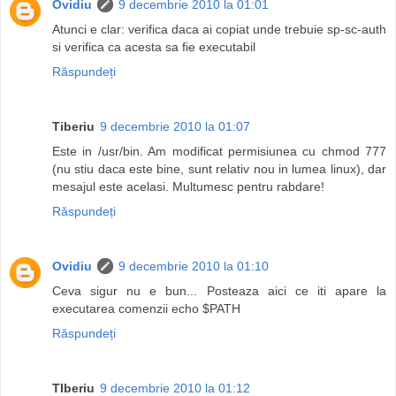
Ovidiu
9 decembrie 2010 la 01:01
Atunci e clar: verifica daca ai copiat unde trebuie sp-sc-auth
si verifica ca acesta sa fie executabil
Răspundeți
Tiberiu
9 decembrie 2010 la 01:07
Este in /usr/bin. Am modificat permisiunea cu chmod 777
(nu stiu daca este bine, sunt relativ nou in lumea linux), dar
mesajul este acelasi. Multumesc pentru rabdare!
Răspundeți
Ovidiu
9 decembrie 2010 la 01:10
Ceva sigur nu e bun... Posteaza aici ce iti apare la
executarea comenzii echo $PATH
Răspundeți
TIberiu
9 decembrie 2010 la 01:12