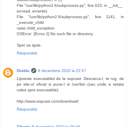
File "/usr/lib/python2.6/subprocess.py", line 623, in __init__
errread, errwrite)
File "/usr/lib/python2.6/subprocess.py", line 1141, in
_execute_child
raise child_exception
OSError: [Errno 2] No such file or directory
Sper sa ajute.
Răspundeți
Ovidiu
8 decembrie 2010 la 22:57
Lipseste executabilul de la sopcast. Descarca-l, te rog, de
pe site-ul oficial si pune-l in /usr/bin (sau unde e setata
calea spre executabile).
http://www.sopcast.com/download/
Răspundeți
Tiberiu
9 decembrie 2010 la 00:45