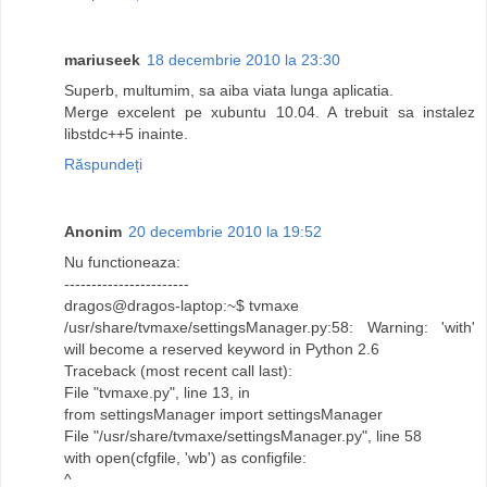
mariuseek
18 decembrie 2010 la 23:30
Superb, multumim, sa aiba viata lunga aplicatia.
Merge excelent pe xubuntu 10.04. A trebuit sa instalez
libstdc++5 inainte.
Răspundeți
Anonim
20 decembrie 2010 la 19:52
Nu functioneaza:
-----------------------
dragos@dragos-laptop:~$ tvmaxe
/usr/share/tvmaxe/settingsManager.py:58: Warning: 'with'
will become a reserved keyword in Python 2.6
Traceback (most recent call last):
File "tvmaxe.py", line 13, in
from settingsManager import settingsManager
File "/usr/share/tvmaxe/settingsManager.py", line 58
with open(cfgfile, 'wb') as configfile:
^