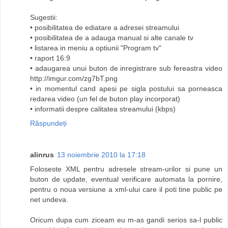
Sugestii:
• posibilitatea de ediatare a adresei streamului
• posibilitatea de a adauga manual si alte canale tv
• listarea in meniu a optiunii "Program tv"
• raport 16:9
• adaugarea unui buton de inregistrare sub fereastra video
http://imgur.com/zg7bT.png
• in momentul cand apesi pe sigla postului sa porneasca
redarea video (un fel de buton play incorporat)
• informatii despre calitatea streamului (kbps)
Răspundeți
alinrus
13 noiembrie 2010 la 17:18
Foloseste XML pentru adresele stream-urilor si pune un
buton de update, eventual verificare automata la pornire,
pentru o noua versiune a xml-ului care il poti tine public pe
net undeva.
Oricum dupa cum ziceam eu m-as gandi serios sa-l public