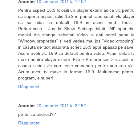
Anonim
10 ianuarie 2011 la 12:02
Pentru aspect 16:9 folositi un player extern adica vlc pentru
ca suporta aspect ratio 16:9 in primul rand setati vlc player
ca sa aiba ca default 16:9 in acest mod: Tools--
Preferences... Jos la Show Settings bifati "All' apoi din
meniul din stanga selectati Video si dati scroll pana la
"Window propreties" si veti vedea mai jos "Video cropping"
in casuta de text alaturata scrieti 16:9 apoi apasati pe save.
Acum aveti vlc 16:9 ca default pentru video. Acum setati tv
maxe pentru player extern: File > Preferences > si acolo in
casuta scrieti vlc care este comanda pentru pornirea vlc.
Acum aveti tv maxe in format 16:9. Multumesc pentru
program, e super!
Răspundeți
Anonim
20 ianuarie 2011 la 22:52
ptr tel cu android??
Răspundeți