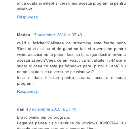
anca odata si astept si versiunea acestui program si pentru
windows.
Răspundeți
Marian
17 noiembrie 2010 la 07:49
ov1d1u felicitari!Calitatea de streaming este foarte buna
!Desi ai zis ca nu ai de gand sa faci si o versiune pentru
windows chiar nu te putem face sa te razgandesti in privinta
acestui aspect?Ceea ce am vazut ca si calitate Tv-Maxe e
super si ceea ce este pe Windows pare "pistol cu apa"!Nu
ne poti ajuta si cu o versiune pe windows?
Inca o data felicitari pentru crearea acestui minunat
program!
Răspundeți
dan
18 noiembrie 2010 la 17:49
Bravo ovidiu pentru program.
Legat de partea cu o versiune de windows, IGNORA-I, au
destule programe care nu le avem pe Linux