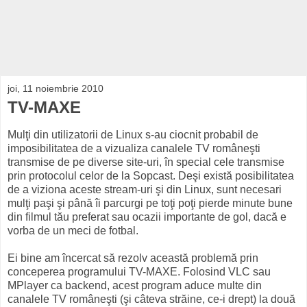
joi, 11 noiembrie 2010
TV-MAXE
Mulţi din utilizatorii de Linux s-au ciocnit probabil de
imposibilitatea de a vizualiza canalele TV româneşti
transmise de pe diverse site-uri, în special cele transmise
prin protocolul celor de la Sopcast. Deşi există posibilitatea
de a viziona aceste stream-uri şi din Linux, sunt necesari
mulţi paşi şi până îi parcurgi pe toţi poţi pierde minute bune
din filmul tău preferat sau ocazii importante de gol, dacă e
vorba de un meci de fotbal.
Ei bine am încercat să rezolv această problemă prin
conceperea programului TV-MAXE. Folosind VLC sau
MPlayer ca backend, acest program aduce multe din
canalele TV româneşti (şi câteva străine, ce-i drept) la două