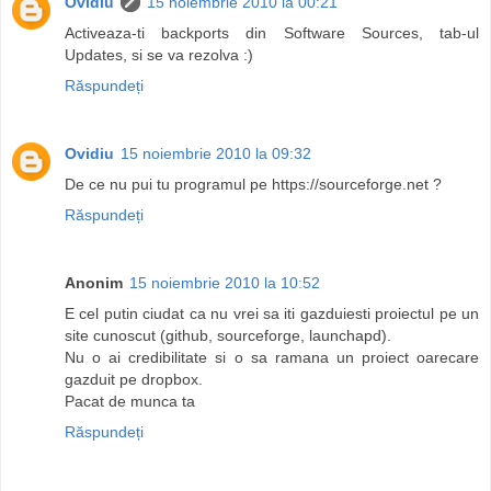
Ovidiu
15 noiembrie 2010 la 00:21
Activeaza-ti backports din Software Sources, tab-ul
Updates, si se va rezolva :)
Răspundeți
Ovidiu
15 noiembrie 2010 la 09:32
De ce nu pui tu programul pe https://sourceforge.net ?
Răspundeți
Anonim
15 noiembrie 2010 la 10:52
E cel putin ciudat ca nu vrei sa iti gazduiesti proiectul pe un
site cunoscut (github, sourceforge, launchapd).
Nu o ai credibilitate si o sa ramana un proiect oarecare
gazduit pe dropbox.
Pacat de munca ta
Răspundeți