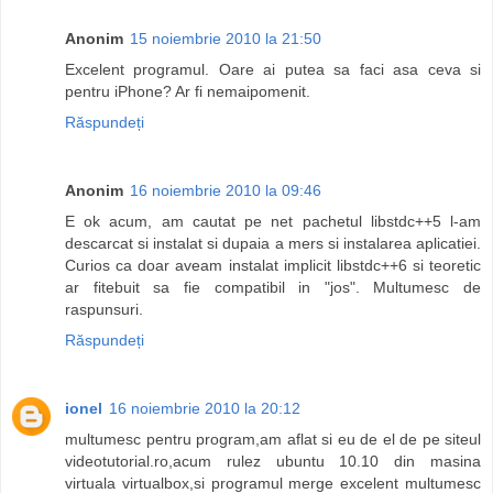
Anonim
15 noiembrie 2010 la 21:50
Excelent programul. Oare ai putea sa faci asa ceva si
pentru iPhone? Ar fi nemaipomenit.
Răspundeți
Anonim
16 noiembrie 2010 la 09:46
E ok acum, am cautat pe net pachetul libstdc++5 l-am
descarcat si instalat si dupaia a mers si instalarea aplicatiei.
Curios ca doar aveam instalat implicit libstdc++6 si teoretic
ar fitebuit sa fie compatibil in "jos". Multumesc de
raspunsuri.
Răspundeți
ionel
16 noiembrie 2010 la 20:12
multumesc pentru program,am aflat si eu de el de pe siteul
videotutorial.ro,acum rulez ubuntu 10.10 din masina
virtuala virtualbox,si programul merge excelent multumesc