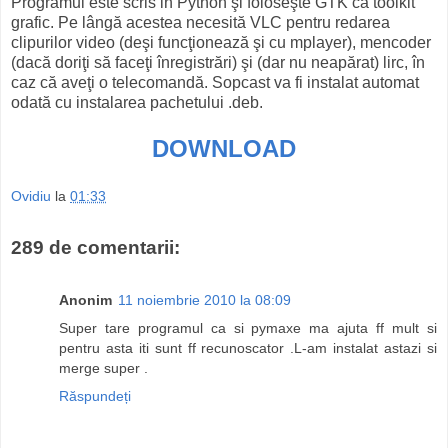
Programul este scris in Python şi foloseşte GTK ca toolkit
grafic. Pe lângă acestea necesită VLC pentru redarea
clipurilor video (deşi funcţionează şi cu mplayer), mencoder
(dacă doriţi să faceţi înregistrări) şi (dar nu neapărat) lirc, în
caz că aveţi o telecomandă. Sopcast va fi instalat automat
odată cu instalarea pachetului .deb.
DOWNLOAD
Ovidiu
la
01:33
289 de comentarii:
Anonim
11 noiembrie 2010 la 08:09
Super tare programul ca si pymaxe ma ajuta ff mult si
pentru asta iti sunt ff recunoscator .L-am instalat astazi si
merge super .
Răspundeți