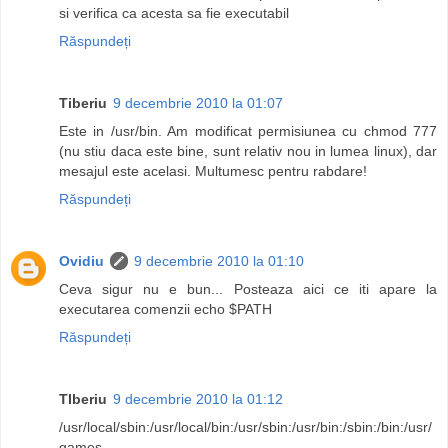
si verifica ca acesta sa fie executabil
Răspundeți
Tiberiu
9 decembrie 2010 la 01:07
Este in /usr/bin. Am modificat permisiunea cu chmod 777
(nu stiu daca este bine, sunt relativ nou in lumea linux), dar
mesajul este acelasi. Multumesc pentru rabdare!
Răspundeți
Ovidiu
9 decembrie 2010 la 01:10
Ceva sigur nu e bun... Posteaza aici ce iti apare la
executarea comenzii echo $PATH
Răspundeți
TIberiu
9 decembrie 2010 la 01:12
/usr/local/sbin:/usr/local/bin:/usr/sbin:/usr/bin:/sbin:/bin:/usr/
games