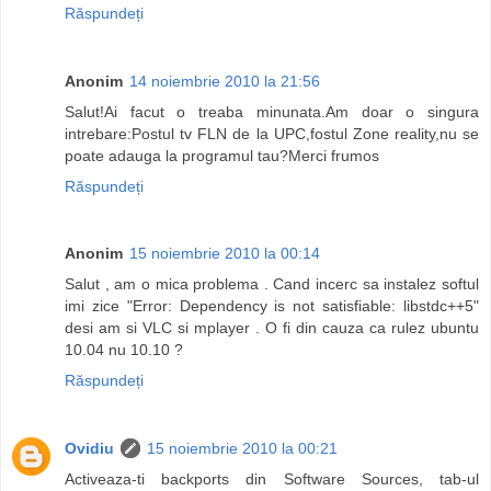
Răspundeți
Anonim
14 noiembrie 2010 la 21:56
Salut!Ai facut o treaba minunata.Am doar o singura
intrebare:Postul tv FLN de la UPC,fostul Zone reality,nu se
poate adauga la programul tau?Merci frumos
Răspundeți
Anonim
15 noiembrie 2010 la 00:14
Salut , am o mica problema . Cand incerc sa instalez softul
imi zice "Error: Dependency is not satisfiable: libstdc++5"
desi am si VLC si mplayer . O fi din cauza ca rulez ubuntu
10.04 nu 10.10 ?
Răspundeți
Ovidiu
15 noiembrie 2010 la 00:21
Activeaza-ti backports din Software Sources, tab-ul