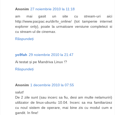
Anonim
27 noiembrie 2010 la 11:18
am mai gasit un site cu stream-uri aici
http://www.pacpac.eu/dir/tv_online/ (tot tampenie internet
explorer only), poate la urmatoare versiune completezi si
cu stream-ul de cinemax.
Răspundeți
yo9fah
29 noiembrie 2010 la 21:47
Ai testat și pe Mandriva Linux !?
Răspundeți
Anonim
1 decembrie 2010 la 07:55
salut!
De 2 zile sunt (sau incerc sa fiu, desi am multe nelamuriri)
utilizator de linux-ubuntu 10.04. Incerc sa ma familiarizez
cu noul sistem de operare, mai bine zis cu modul cum e
gandit. In fine!