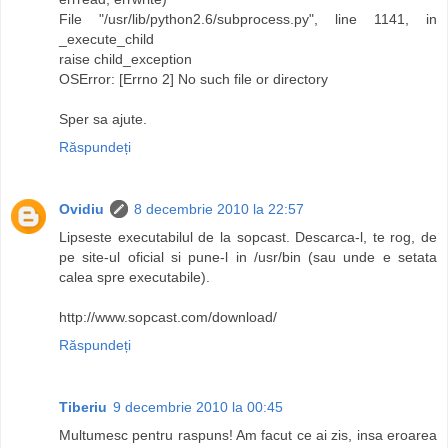
File "/usr/lib/python2.6/subprocess.py", line 1141, in
_execute_child
raise child_exception
OSError: [Errno 2] No such file or directory
Sper sa ajute.
Răspundeți
Ovidiu
8 decembrie 2010 la 22:57
Lipseste executabilul de la sopcast. Descarca-l, te rog, de
pe site-ul oficial si pune-l in /usr/bin (sau unde e setata
calea spre executabile).
http://www.sopcast.com/download/
Răspundeți
Tiberiu
9 decembrie 2010 la 00:45
Multumesc pentru raspuns! Am facut ce ai zis, insa eroarea