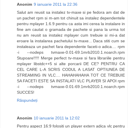
Anonim
9 ianuarie 2011 la 22:36
Salut am reusit sa instalez tv-maxe si pe fedora am dat de
un pachet rpm si m-am tot chinuit sa instalez dependentele
pentru mplayer 1.6.9 pentru ca asta imi cerea la instalare in
fine am cautat o gramada de pachete si pana la urma tot
nu am reusit sa instalez mplayer cum trebuie si mi-a dat
eroare la instalarea pachetului tv-maxe... Daca stiti cum se
instaleaza un pachet fara dependente faceti-o adica.... rpm
-i --nodeps tvmaxe-0.01-69.1mrb2010.1.noarch.rpm
Stupoare!!!!! Merge perfect tv-maxe si fara librariile pentru
mplayer libstdc++5 si alte porcarii DE CE? PENTRU CA
CEL CARE L-A SCRIS CODUL A LASAT OPTIUNEA DE
STREAMING IN VLC.... HAHAHAHAHA TOT CE TREBUIE
SA FACETI ESTE SA INSTALATI VLC PLAYER SI APOI rpm
-i --nodeps tvmaxe-0.01-69.1mrb2010.1.noarch.rpm
SUCCES!
Răspundeți
Anonim
10 ianuarie 2011 la 12:02
Pentru aspect 16:9 folositi un player extern adica vlc pentru