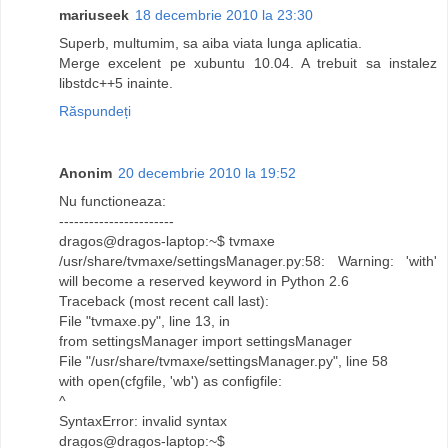
mariuseek
18 decembrie 2010 la 23:30
Superb, multumim, sa aiba viata lunga aplicatia.
Merge excelent pe xubuntu 10.04. A trebuit sa instalez
libstdc++5 inainte.
Răspundeți
Anonim
20 decembrie 2010 la 19:52
Nu functioneaza:
-----------------------
dragos@dragos-laptop:~$ tvmaxe
/usr/share/tvmaxe/settingsManager.py:58: Warning: 'with'
will become a reserved keyword in Python 2.6
Traceback (most recent call last):
File "tvmaxe.py", line 13, in
from settingsManager import settingsManager
File "/usr/share/tvmaxe/settingsManager.py", line 58
with open(cfgfile, 'wb') as configfile:
^
SyntaxError: invalid syntax
dragos@dragos-laptop:~$