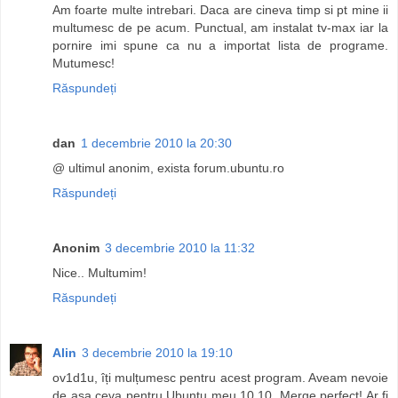
Am foarte multe intrebari. Daca are cineva timp si pt mine ii
multumesc de pe acum. Punctual, am instalat tv-max iar la
pornire imi spune ca nu a importat lista de programe.
Mutumesc!
Răspundeți
dan
1 decembrie 2010 la 20:30
@ ultimul anonim, exista forum.ubuntu.ro
Răspundeți
Anonim
3 decembrie 2010 la 11:32
Nice.. Multumim!
Răspundeți
Alin
3 decembrie 2010 la 19:10
ov1d1u, îți mulțumesc pentru acest program. Aveam nevoie
de așa ceva pentru Ubuntu meu 10.10. Merge perfect! Ar fi