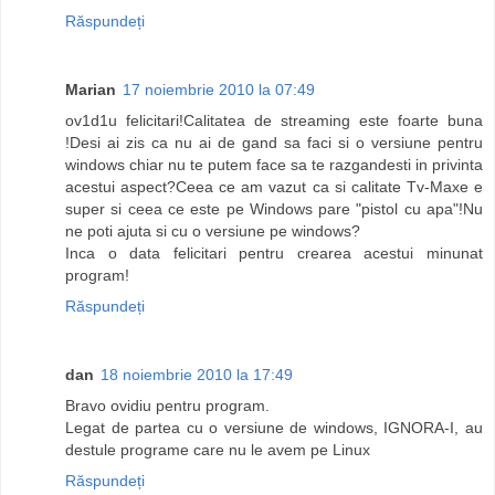
Răspundeți
Marian
17 noiembrie 2010 la 07:49
ov1d1u felicitari!Calitatea de streaming este foarte buna
!Desi ai zis ca nu ai de gand sa faci si o versiune pentru
windows chiar nu te putem face sa te razgandesti in privinta
acestui aspect?Ceea ce am vazut ca si calitate Tv-Maxe e
super si ceea ce este pe Windows pare "pistol cu apa"!Nu
ne poti ajuta si cu o versiune pe windows?
Inca o data felicitari pentru crearea acestui minunat
program!
Răspundeți
dan
18 noiembrie 2010 la 17:49
Bravo ovidiu pentru program.
Legat de partea cu o versiune de windows, IGNORA-I, au
destule programe care nu le avem pe Linux
Răspundeți