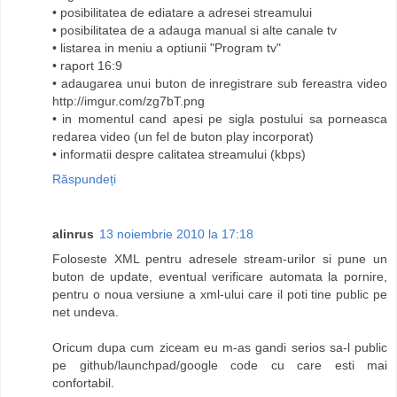
• posibilitatea de ediatare a adresei streamului
• posibilitatea de a adauga manual si alte canale tv
• listarea in meniu a optiunii "Program tv"
• raport 16:9
• adaugarea unui buton de inregistrare sub fereastra video
http://imgur.com/zg7bT.png
• in momentul cand apesi pe sigla postului sa porneasca
redarea video (un fel de buton play incorporat)
• informatii despre calitatea streamului (kbps)
Răspundeți
alinrus
13 noiembrie 2010 la 17:18
Foloseste XML pentru adresele stream-urilor si pune un
buton de update, eventual verificare automata la pornire,
pentru o noua versiune a xml-ului care il poti tine public pe
net undeva.
Oricum dupa cum ziceam eu m-as gandi serios sa-l public
pe github/launchpad/google code cu care esti mai
confortabil.