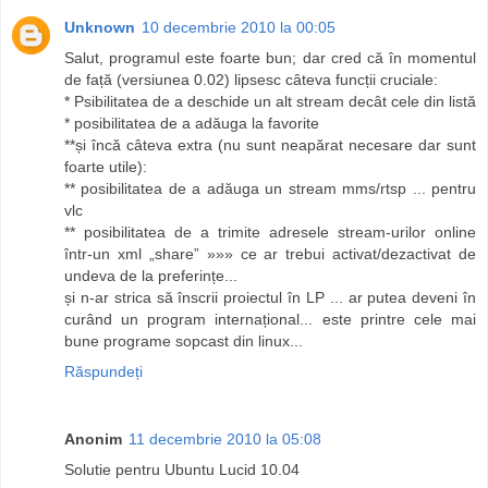
Unknown
10 decembrie 2010 la 00:05
Salut, programul este foarte bun; dar cred că în momentul
de față (versiunea 0.02) lipsesc câteva funcții cruciale:
* Psibilitatea de a deschide un alt stream decât cele din listă
* posibilitatea de a adăuga la favorite
**și încă câteva extra (nu sunt neapărat necesare dar sunt
foarte utile):
** posibilitatea de a adăuga un stream mms/rtsp ... pentru
vlc
** posibilitatea de a trimite adresele stream-urilor online
într-un xml „share” »»» ce ar trebui activat/dezactivat de
undeva de la preferințe...
și n-ar strica să înscrii proiectul în LP ... ar putea deveni în
curând un program internațional... este printre cele mai
bune programe sopcast din linux...
Răspundeți
Anonim
11 decembrie 2010 la 05:08
Solutie pentru Ubuntu Lucid 10.04