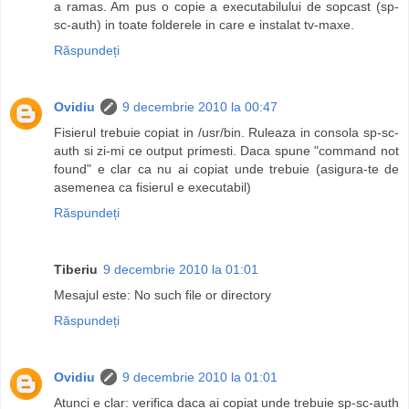
a ramas. Am pus o copie a executabilului de sopcast (sp-
sc-auth) in toate folderele in care e instalat tv-maxe.
Răspundeți
Ovidiu
9 decembrie 2010 la 00:47
Fisierul trebuie copiat in /usr/bin. Ruleaza in consola sp-sc-
auth si zi-mi ce output primesti. Daca spune "command not
found" e clar ca nu ai copiat unde trebuie (asigura-te de
asemenea ca fisierul e executabil)
Răspundeți
Tiberiu
9 decembrie 2010 la 01:01
Mesajul este: No such file or directory
Răspundeți
Ovidiu
9 decembrie 2010 la 01:01
Atunci e clar: verifica daca ai copiat unde trebuie sp-sc-auth