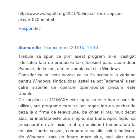
http://www.webupd8.org/2010/05/install-linux-sopcast-
player-040-in.html
Răspundeți
Stamorello
16 decembrie 2010 la 16:10
Trebuie sa spun ca prin acest program mi-ai castigat
fidelitatea fata de produsele tale, folosind pana acum doar
Pymaxe, de la tine, atat in Ubuntu cat si in Windows.
Consider ca nu este nevoie ca sa fie scrisa si o varianta
pentru Windows, fiindca doar astfel se pot "ademeni" useri
catre sisteme de operare open-source precum este
Ubuntu.
Ce imi place la TV-MAXE este faptul ca este foarte usor de
utilizat, are programe care se pot regasi intr-un pachet de
baza la o firma de televiziune, ba chiar si mai mult decat
atat, iar interfata este una simpla, dar buna. Apoi, faptul ca
procesorul nu are nicio treaba, mentinand temperatura la
un nivel foarte scazut, comparativ cu alte solutii software
din Windows, este un foarte mare plus, mai ales daca