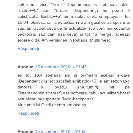
softul imi zice "Error: Dependency is not satisfiable:
libstdc++5" sau "Eroare: Dependenţa nu poate fi
satisfăcuta: libstdc++5" am instalat si vlc si mplayer . Tot
10.04 folosesc, iar la actualizari nu am gasit ce ati spus mai
sus, am actvat ceva de la actualizari (ce continea cuvantul
backports sau cam asa ceva) si tot nu merge, aceeasi
eroare o da. Am versiunea in romana. Multumesc.
Răspundeți
Anonim
15 noiembrie 2010 la 21:45
eu tot 10.4 romana am si primeam aceiasi eroare
(Dependency is not satisfiable: libstdc++5) si am rezolvat-o
datorita lui ov1d1u (multumiri): intri pe
Sistem>Administrare>Surse software, tabul Actualizari bifezi
actualizari nesuportate (lucid-backports).
Multumiri lui Ovidiu pentru munca sa
Răspundeți
Anonim
15 noiembrie 2010 la 21:50