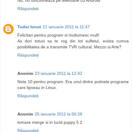
Nu, nu functioneaza pe telefoane cu Android
Răspundeți
Tudor Ionut
21 ianuarie 2011 la 11:47
Felicitari pentru program si multumesc mult!
As dori totusi sa te rog din tot sufletul, exista cumva
posibilitatea de a transmite TVR cultural, Mezzo si Arte?
Răspundeți
Anonim
23 ianuarie 2011 la 12:42
Nota 10 pentru program. Era unul dintre putinele programe
care lipseau in Linux.
Răspundeți
Anonim
25 ianuarie 2011 la 00:28
tvmaxe merge si in lucid puppy 5.2
Răspundeți