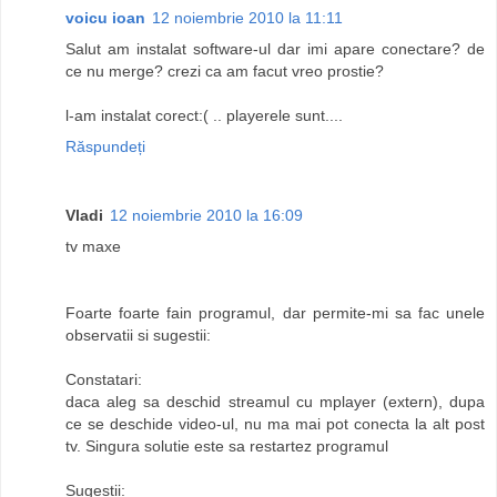
voicu ioan
12 noiembrie 2010 la 11:11
Salut am instalat software-ul dar imi apare conectare? de
ce nu merge? crezi ca am facut vreo prostie?
l-am instalat corect:( .. playerele sunt....
Răspundeți
Vladi
12 noiembrie 2010 la 16:09
tv maxe
Foarte foarte fain programul, dar permite-mi sa fac unele
observatii si sugestii:
Constatari:
daca aleg sa deschid streamul cu mplayer (extern), dupa
ce se deschide video-ul, nu ma mai pot conecta la alt post
tv. Singura solutie este sa restartez programul
Sugestii: