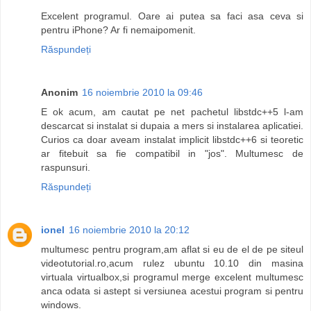
Excelent programul. Oare ai putea sa faci asa ceva si
pentru iPhone? Ar fi nemaipomenit.
Răspundeți
Anonim
16 noiembrie 2010 la 09:46
E ok acum, am cautat pe net pachetul libstdc++5 l-am
descarcat si instalat si dupaia a mers si instalarea aplicatiei.
Curios ca doar aveam instalat implicit libstdc++6 si teoretic
ar fitebuit sa fie compatibil in "jos". Multumesc de
raspunsuri.
Răspundeți
ionel
16 noiembrie 2010 la 20:12
multumesc pentru program,am aflat si eu de el de pe siteul
videotutorial.ro,acum rulez ubuntu 10.10 din masina
virtuala virtualbox,si programul merge excelent multumesc
anca odata si astept si versiunea acestui program si pentru
windows.