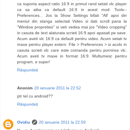
ca suporta aspect ratio 16:9 in primul rand setati vlc player
ca sa aiba ca default 16:9 in acest mod: Tools--
Preferences... Jos la Show Settings bifati "All' apoi din
meniul din stanga selectati Video si dati scroll pana la
"Window propreties" si veti vedea mai jos "Video cropping"
in casuta de text alaturata scrieti 16:9 apoi apasati pe save.
Acum aveti vlc 16:9 ca default pentru video. Acum setati tv
maxe pentru player extern: File > Preferences > si acolo in
casuta scrieti vlc care este comanda pentru pornirea vlc.
Acum aveti tv maxe in format 16:9. Multumesc pentru
program, e super!
Răspundeți
Anonim
20 ianuarie 2011 la 22:52
ptr tel cu android??
Răspundeți
Ovidiu
20 ianuarie 2011 la 22:59