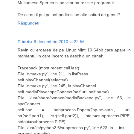
Multumesc.Sper ca si pe vitor sa reziste programul.
De ce nu il pui pe softpedia si pe alte saituri de genul?
Răspundeți
Tiberiu
8 decembrie 2010 la 22:56
Revin cu eroarea de pe Linux Mint 10 64bit care apare in
momentul in care incerc sa deschid un canal:
Traceback (most recent call last):
File "tvmaxe.py", line 211, in listPress
self.playChannel(selected)
File "tvmaxe.py", line 245, in playChannel
self.mediaPlayer.spcConnect(self.url, self.name)
File "/usr/share/tvmaxe/mediaBackend.py", line 66, in
spcConnect
self.spc = subprocess.Popen(['sp-sc-auth', url,
str(self.port1), str(self.port2)], stdin=subprocess.PIPE,
stdout=subprocess.PIPE)
File "/usr/lib/python2.6/subprocess.py", line 623, in __init__
errread, errwrite)