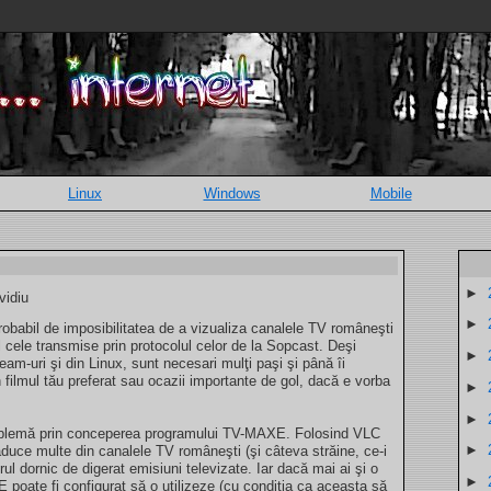
Linux
Windows
Mobile
►
vidiu
►
 probabil de imposibilitatea de a vizualiza canalele TV româneşti
l cele transmise prin protocolul celor de la Sopcast. Deşi
►
eam-uri şi din Linux, sunt necesari mulţi paşi şi până îi
n filmul tău preferat sau ocazii importante de gol, dacă e vorba
►
►
roblemă prin conceperea programului TV-MAXE. Folosind VLC
►
uce multe din canalele TV româneşti (şi câteva străine, ce-i
orul dornic de digerat emisiuni televizate. Iar dacă mai ai şi o
►
oate fi configurat să o utilizeze (cu condiţia ca aceasta să