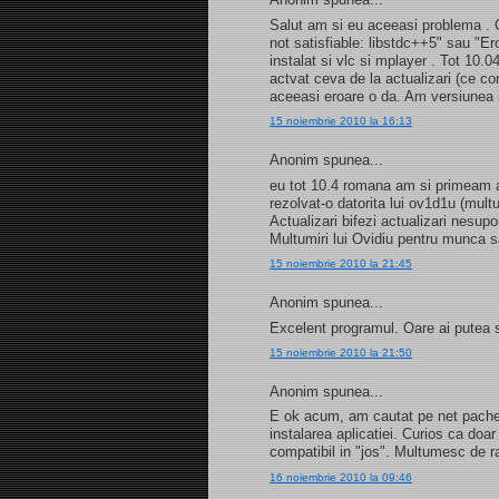
Salut am si eu aceeasi problema . C
not satisfiable: libstdc++5" sau "E
instalat si vlc si mplayer . Tot 10.
actvat ceva de la actualizari (ce c
aceeasi eroare o da. Am versiunea
15 noiembrie 2010 la 16:13
Anonim spunea...
eu tot 10.4 romana am si primeam a
rezolvat-o datorita lui ov1d1u (mult
Actualizari bifezi actualizari nesupo
Multumiri lui Ovidiu pentru munca 
15 noiembrie 2010 la 21:45
Anonim spunea...
Excelent programul. Oare ai putea 
15 noiembrie 2010 la 21:50
Anonim spunea...
E ok acum, am cautat pe net pachetu
instalarea aplicatiei. Curios ca doar 
compatibil in "jos". Multumesc de r
16 noiembrie 2010 la 09:46