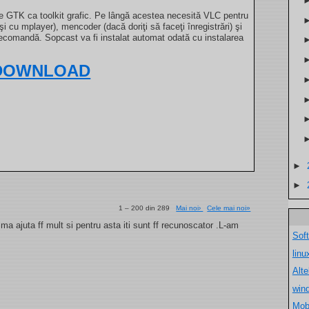
te GTK ca toolkit grafic. Pe lângă acestea necesită VLC pentru
şi cu mplayer), mencoder (dacă doriţi să faceţi înregistrări) şi
telecomandă. Sopcast va fi instalat automat odată cu instalarea
DOWNLOAD
►
►
1 – 200 din 289
Mai noi›
Cele mai noi»
a ajuta ff mult si pentru asta iti sunt ff recunoscator .L-am
Sof
lin
Alt
win
Mob