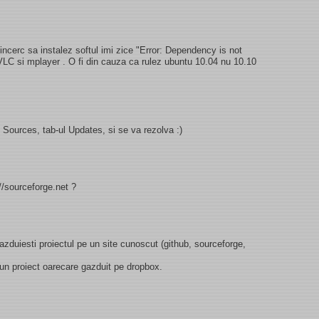
ncerc sa instalez softul imi zice "Error: Dependency is not
 VLC si mplayer . O fi din cauza ca rulez ubuntu 10.04 nu 10.10
 Sources, tab-ul Updates, si se va rezolva :)
//sourceforge.net ?
 gazduiesti proiectul pe un site cunoscut (github, sourceforge,
 un proiect oarecare gazduit pe dropbox.