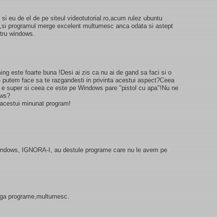
i eu de el de pe siteul videotutorial.ro,acum rulez ubuntu
ox,si programul merge excelent multumesc anca odata si astept
ntru windows.
ming este foarte buna !Desi ai zis ca nu ai de gand sa faci si o
e putem face sa te razgandesti in privinta acestui aspect?Ceea
 e super si ceea ce este pe Windows pare "pistol cu apa"!Nu ne
ows?
a acestui minunat program!
windows, IGNORA-I, au destule programe care nu le avem pe
dauga programe,multumesc.