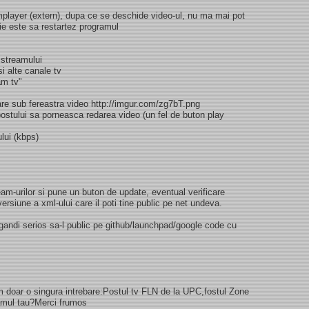
player (extern), dupa ce se deschide video-ul, nu ma mai pot
tie este sa restartez programul
 streamului
i alte canale tv
am tv"
are sub fereastra video http://imgur.com/zg7bT.png
ostului sa porneasca redarea video (un fel de buton play
ului (kbps)
m-urilor si pune un buton de update, eventual verificare
ersiune a xml-ului care il poti tine public pe net undeva.
ndi serios sa-l public pe github/launchpad/google code cu
m doar o singura intrebare:Postul tv FLN de la UPC,fostul Zone
ramul tau?Merci frumos