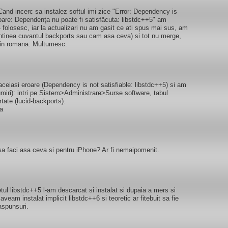
and incerc sa instalez softul imi zice "Error: Dependency is
roare: Dependenţa nu poate fi satisfăcuta: libstdc++5" am
04 folosesc, iar la actualizari nu am gasit ce ati spus mai sus, am
ontinea cuvantul backports sau cam asa ceva) si tot nu merge,
 in romana. Multumesc.
ceiasi eroare (Dependency is not satisfiable: libstdc++5) si am
umiri): intri pe Sistem>Administrare>Surse software, tabul
rtate (lucid-backports).
sa
sa faci asa ceva si pentru iPhone? Ar fi nemaipomenit.
l libstdc++5 l-am descarcat si instalat si dupaia a mers si
aveam instalat implicit libstdc++6 si teoretic ar fitebuit sa fie
aspunsuri.