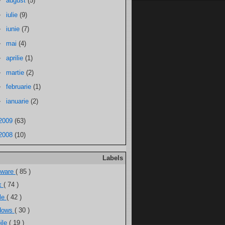
►
august
(5)
►
iulie
(9)
►
iunie
(7)
►
mai
(4)
►
aprilie
(1)
►
martie
(2)
►
februarie
(1)
►
ianuarie
(2)
2009
(63)
2008
(10)
Labels
tware
( 85 )
ux
( 74 )
ele
( 42 )
dows
( 30 )
ile
( 19 )