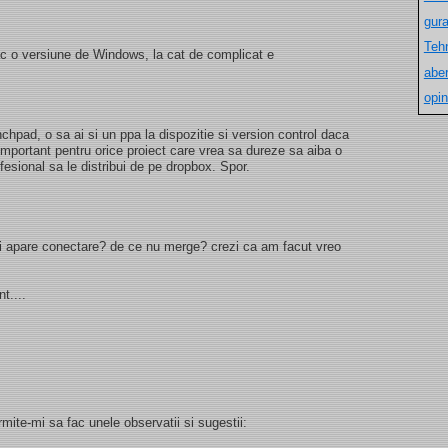
gur
Teh
ac o versiune de Windows, la cat de complicat e
aber
opin
chpad, o sa ai si un ppa la dispozitie si version control daca
important pentru orice proiect care vrea sa dureze sa aiba o
esional sa le distribui de pe dropbox. Spor.
imi apare conectare? de ce nu merge? crezi ca am facut vreo
t....
rmite-mi sa fac unele observatii si sugestii: