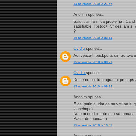
14 noiembrie 2010 la 21:56
Anonim spunea...
Salut , am o mica problema . Cand i
satisfiable: libstdc++5" desi am si
?
15 noiembrie 2010 la 00:14
Ovidiu
spunea...
Activeaza-ti backports din Software
15 noiembrie 2010 la 00:21
Ovidiu
spunea...
De ce nu pui tu programul pe https:
15 noiembrie 2010 la 09:32
Anonim spunea...
E cel putin ciudat ca nu vrei sa iti
launchapd).
Nu o ai credibilitate si o sa ramana
Pacat de munca ta
15 noiembrie 2010 la 10:52
Anonim spunea...