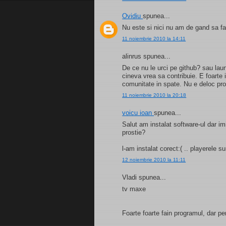
Ovidiu
spunea...
Nu este si nici nu am de gand sa f
11 noiembrie 2010 la 14:11
alinrus spunea...
De ce nu le urci pe github? sau laun
cineva vrea sa contribuie. E foarte 
comunitate in spate. Nu e deloc prof
11 noiembrie 2010 la 20:18
voicu ioan
spunea...
Salut am instalat software-ul dar 
prostie?
l-am instalat corect:( .. playerele sun
12 noiembrie 2010 la 11:11
Vladi spunea...
tv maxe
Foarte foarte fain programul, dar pe