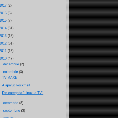
2017
(2)
2016
(6)
2015
(7)
2014
(31)
2013
(18)
2012
(51)
2011
(18)
2010
(47)
►
decembrie
(2)
▼
noiembrie
(3)
TV-MAXE
A apărut Rockmelt
Din categoria "Linux la TV"
►
octombrie
(8)
►
septembrie
(3)