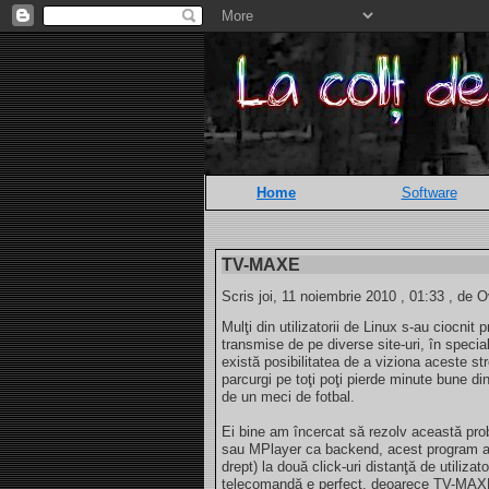
Home
Software
TV-MAXE
Scris joi, 11 noiembrie 2010 , 01:33 , de O
Mulţi din utilizatorii de Linux s-au ciocnit
transmise de pe diverse site-uri, în specia
există posibilitatea de a viziona aceste str
parcurgi pe toţi poţi pierde minute bune di
de un meci de fotbal.
Ei bine am încercat să rezolv această p
sau MPlayer ca backend, acest program ad
drept) la două click-uri distanţă de utilizat
telecomandă e perfect, deoarece TV-MAXE p