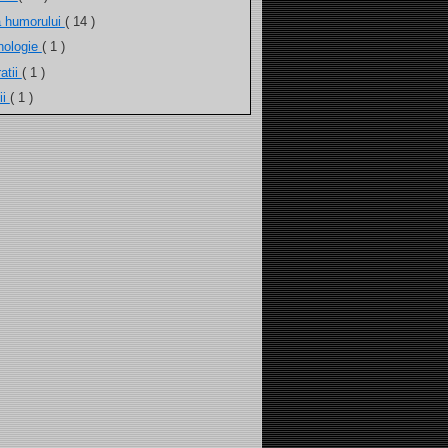
a humorului
( 14 )
nologie
( 1 )
atii
( 1 )
ii
( 1 )