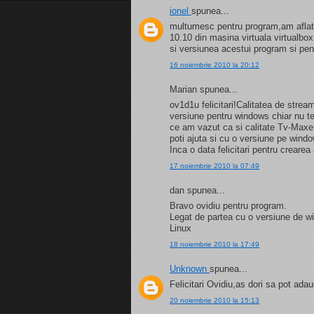
ionel
spunea...
multumesc pentru program,am aflat s
10.10 din masina virtuala virtualb
si versiunea acestui program si pe
16 noiembrie 2010 la 20:12
Marian spunea...
ov1d1u felicitari!Calitatea de strea
versiune pentru windows chiar nu t
ce am vazut ca si calitate Tv-Maxe
poti ajuta si cu o versiune pe wind
Inca o data felicitari pentru creare
17 noiembrie 2010 la 07:49
dan spunea...
Bravo ovidiu pentru program.
Legat de partea cu o versiune de 
Linux
18 noiembrie 2010 la 17:49
Unknown
spunea...
Felicitari Ovidiu,as dori sa pot a
20 noiembrie 2010 la 15:13