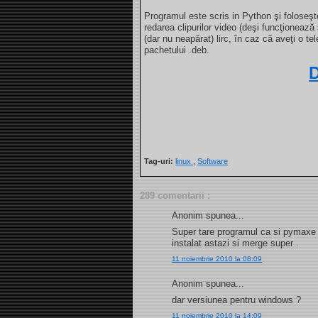
Programul este scris in Python şi foloseş
redarea clipurilor video (deşi funcţionează 
(dar nu neapărat) lirc, în caz că aveţi o 
pachetului .deb.
Tag-uri:
linux
,
Software
289 comentarii :
Anonim spunea...
Super tare programul ca si pymaxe m
instalat astazi si merge super .
11 noiembrie 2010 la 08:09
Anonim spunea...
dar versiunea pentru windows ?
11 noiembrie 2010 la 14:09