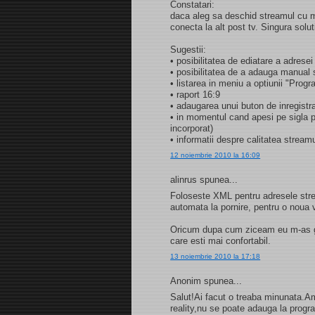
Constatari:
daca aleg sa deschid streamul cu m
conecta la alt post tv. Singura solu
Sugestii:
• posibilitatea de ediatare a adresei
• posibilitatea de a adauga manual s
• listarea in meniu a optiunii "Progr
• raport 16:9
• adaugarea unui buton de inregistr
• in momentul cand apesi pe sigla p
incorporat)
• informatii despre calitatea stream
12 noiembrie 2010 la 16:09
alinrus spunea...
Foloseste XML pentru adresele strea
automata la pornire, pentru o noua v
Oricum dupa cum ziceam eu m-as ga
care esti mai confortabil.
13 noiembrie 2010 la 17:18
Anonim spunea...
Salut!Ai facut o treaba minunata.A
reality,nu se poate adauga la prog