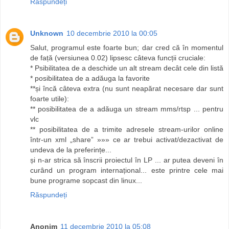
Răspundeți
Unknown
10 decembrie 2010 la 00:05
Salut, programul este foarte bun; dar cred că în momentul
de față (versiunea 0.02) lipsesc câteva funcții cruciale:
* Psibilitatea de a deschide un alt stream decât cele din listă
* posibilitatea de a adăuga la favorite
**și încă câteva extra (nu sunt neapărat necesare dar sunt
foarte utile):
** posibilitatea de a adăuga un stream mms/rtsp ... pentru
vlc
** posibilitatea de a trimite adresele stream-urilor online
într-un xml „share” »»» ce ar trebui activat/dezactivat de
undeva de la preferințe...
și n-ar strica să înscrii proiectul în LP ... ar putea deveni în
curând un program internațional... este printre cele mai
bune programe sopcast din linux...
Răspundeți
Anonim
11 decembrie 2010 la 05:08