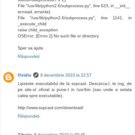
File "/usr/lib/python2.6/subprocess.py", line 623, in __init__
errread, errwrite)
File "/usr/lib/python2.6/subprocess.py", line 1141, in
_execute_child
raise child_exception
OSError: [Errno 2] No such file or directory
Sper sa ajute.
Răspundeți
Ovidiu
8 decembrie 2010 la 22:57
Lipseste executabilul de la sopcast. Descarca-l, te rog, de
pe site-ul oficial si pune-l in /usr/bin (sau unde e setata
calea spre executabile).
http://www.sopcast.com/download/
Răspundeți
Tiberiu
9 decembrie 2010 la 00:45