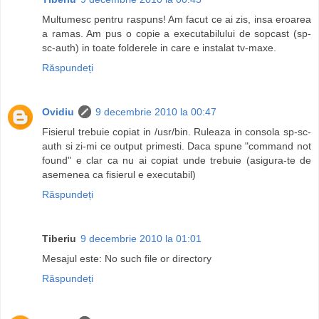
Multumesc pentru raspuns! Am facut ce ai zis, insa eroarea
a ramas. Am pus o copie a executabilului de sopcast (sp-
sc-auth) in toate folderele in care e instalat tv-maxe.
Răspundeți
Ovidiu
9 decembrie 2010 la 00:47
Fisierul trebuie copiat in /usr/bin. Ruleaza in consola sp-sc-
auth si zi-mi ce output primesti. Daca spune "command not
found" e clar ca nu ai copiat unde trebuie (asigura-te de
asemenea ca fisierul e executabil)
Răspundeți
Tiberiu
9 decembrie 2010 la 01:01
Mesajul este: No such file or directory
Răspundeți