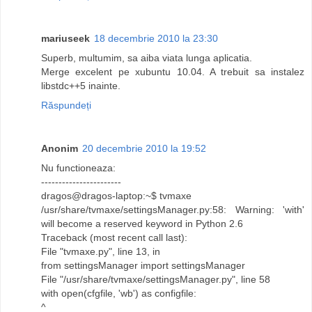
mariuseek
18 decembrie 2010 la 23:30
Superb, multumim, sa aiba viata lunga aplicatia.
Merge excelent pe xubuntu 10.04. A trebuit sa instalez
libstdc++5 inainte.
Răspundeți
Anonim
20 decembrie 2010 la 19:52
Nu functioneaza:
-----------------------
dragos@dragos-laptop:~$ tvmaxe
/usr/share/tvmaxe/settingsManager.py:58: Warning: 'with'
will become a reserved keyword in Python 2.6
Traceback (most recent call last):
File "tvmaxe.py", line 13, in
from settingsManager import settingsManager
File "/usr/share/tvmaxe/settingsManager.py", line 58
with open(cfgfile, 'wb') as configfile:
^