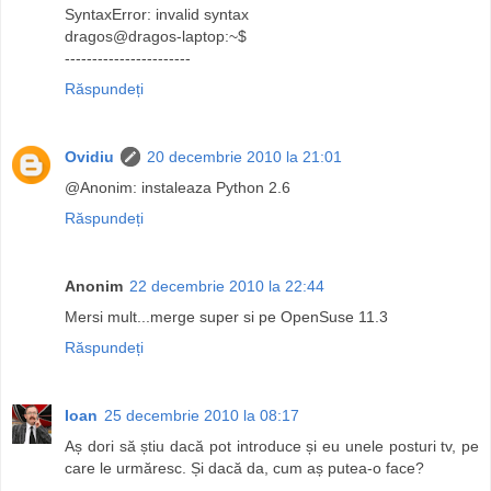
SyntaxError: invalid syntax
dragos@dragos-laptop:~$
-----------------------
Răspundeți
Ovidiu
20 decembrie 2010 la 21:01
@Anonim: instaleaza Python 2.6
Răspundeți
Anonim
22 decembrie 2010 la 22:44
Mersi mult...merge super si pe OpenSuse 11.3
Răspundeți
Ioan
25 decembrie 2010 la 08:17
Aș dori să știu dacă pot introduce și eu unele posturi tv, pe
care le urmăresc. Și dacă da, cum aș putea-o face?