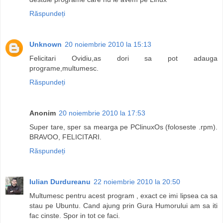
Răspundeți
Unknown
20 noiembrie 2010 la 15:13
Felicitari Ovidiu,as dori sa pot adauga
programe,multumesc.
Răspundeți
Anonim
20 noiembrie 2010 la 17:53
Super tare, sper sa mearga pe PClinuxOs (foloseste .rpm).
BRAVOO, FELICITARI.
Răspundeți
Iulian Durdureanu
22 noiembrie 2010 la 20:50
Multumesc pentru acest program , exact ce imi lipsea ca sa
stau pe Ubuntu. Cand ajung prin Gura Humorului am sa iti
fac cinste. Spor in tot ce faci.