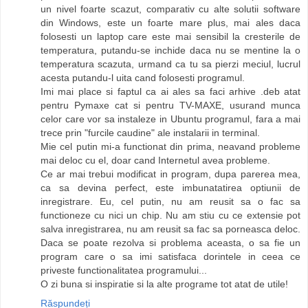
un nivel foarte scazut, comparativ cu alte solutii software
din Windows, este un foarte mare plus, mai ales daca
folosesti un laptop care este mai sensibil la cresterile de
temperatura, putandu-se inchide daca nu se mentine la o
temperatura scazuta, urmand ca tu sa pierzi meciul, lucrul
acesta putandu-l uita cand folosesti programul.
Imi mai place si faptul ca ai ales sa faci arhive .deb atat
pentru Pymaxe cat si pentru TV-MAXE, usurand munca
celor care vor sa instaleze in Ubuntu programul, fara a mai
trece prin "furcile caudine" ale instalarii in terminal.
Mie cel putin mi-a functionat din prima, neavand probleme
mai deloc cu el, doar cand Internetul avea probleme.
Ce ar mai trebui modificat in program, dupa parerea mea,
ca sa devina perfect, este imbunatatirea optiunii de
inregistrare. Eu, cel putin, nu am reusit sa o fac sa
functioneze cu nici un chip. Nu am stiu cu ce extensie pot
salva inregistrarea, nu am reusit sa fac sa porneasca deloc.
Daca se poate rezolva si problema aceasta, o sa fie un
program care o sa imi satisfaca dorintele in ceea ce
priveste functionalitatea programului...
O zi buna si inspiratie si la alte programe tot atat de utile!
Răspundeți