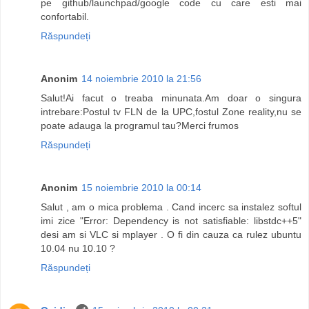
pe github/launchpad/google code cu care esti mai
confortabil.
Răspundeți
Anonim
14 noiembrie 2010 la 21:56
Salut!Ai facut o treaba minunata.Am doar o singura
intrebare:Postul tv FLN de la UPC,fostul Zone reality,nu se
poate adauga la programul tau?Merci frumos
Răspundeți
Anonim
15 noiembrie 2010 la 00:14
Salut , am o mica problema . Cand incerc sa instalez softul
imi zice "Error: Dependency is not satisfiable: libstdc++5"
desi am si VLC si mplayer . O fi din cauza ca rulez ubuntu
10.04 nu 10.10 ?
Răspundeți