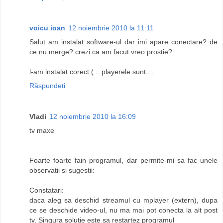
voicu ioan
12 noiembrie 2010 la 11:11
Salut am instalat software-ul dar imi apare conectare? de
ce nu merge? crezi ca am facut vreo prostie?
l-am instalat corect:( .. playerele sunt....
Răspundeți
Vladi
12 noiembrie 2010 la 16:09
tv maxe
Foarte foarte fain programul, dar permite-mi sa fac unele
observatii si sugestii:
Constatari:
daca aleg sa deschid streamul cu mplayer (extern), dupa
ce se deschide video-ul, nu ma mai pot conecta la alt post
tv. Singura solutie este sa restartez programul