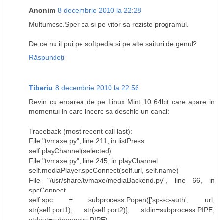
Anonim
8 decembrie 2010 la 22:28
Multumesc.Sper ca si pe vitor sa reziste programul.
De ce nu il pui pe softpedia si pe alte saituri de genul?
Răspundeți
Tiberiu
8 decembrie 2010 la 22:56
Revin cu eroarea de pe Linux Mint 10 64bit care apare in
momentul in care incerc sa deschid un canal:
Traceback (most recent call last):
File "tvmaxe.py", line 211, in listPress
self.playChannel(selected)
File "tvmaxe.py", line 245, in playChannel
self.mediaPlayer.spcConnect(self.url, self.name)
File "/usr/share/tvmaxe/mediaBackend.py", line 66, in
spcConnect
self.spc = subprocess.Popen(['sp-sc-auth', url,
str(self.port1), str(self.port2)], stdin=subprocess.PIPE,
stdout=subprocess.PIPE)