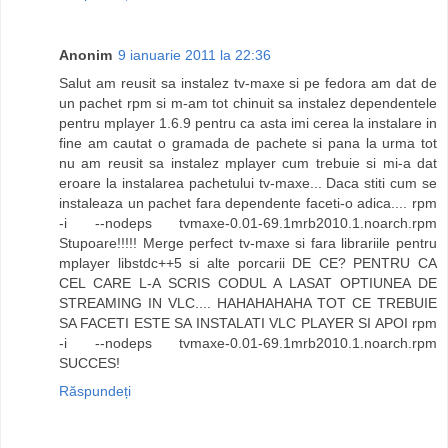
Anonim
9 ianuarie 2011 la 22:36
Salut am reusit sa instalez tv-maxe si pe fedora am dat de
un pachet rpm si m-am tot chinuit sa instalez dependentele
pentru mplayer 1.6.9 pentru ca asta imi cerea la instalare in
fine am cautat o gramada de pachete si pana la urma tot
nu am reusit sa instalez mplayer cum trebuie si mi-a dat
eroare la instalarea pachetului tv-maxe... Daca stiti cum se
instaleaza un pachet fara dependente faceti-o adica.... rpm
-i --nodeps tvmaxe-0.01-69.1mrb2010.1.noarch.rpm
Stupoare!!!!! Merge perfect tv-maxe si fara librariile pentru
mplayer libstdc++5 si alte porcarii DE CE? PENTRU CA
CEL CARE L-A SCRIS CODUL A LASAT OPTIUNEA DE
STREAMING IN VLC.... HAHAHAHAHA TOT CE TREBUIE
SA FACETI ESTE SA INSTALATI VLC PLAYER SI APOI rpm
-i --nodeps tvmaxe-0.01-69.1mrb2010.1.noarch.rpm
SUCCES!
Răspundeți