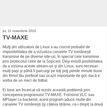
joi, 11 noiembrie 2010
TV-MAXE
Mulţi din utilizatorii de Linux s-au ciocnit probabil de
imposibilitatea de a vizualiza canalele TV româneşti
transmise de pe diverse site-uri, în special cele transmise
prin protocolul celor de la Sopcast. Deşi există posibilitatea
de a viziona aceste stream-uri şi din Linux, sunt necesari
mulţi paşi şi până îi parcurgi pe toţi poţi pierde minute bune
din filmul tău preferat sau ocazii importante de gol, dacă e
vorba de un meci de fotbal.
Ei bine am încercat să rezolv această problemă prin
conceperea programului TV-MAXE. Folosind VLC sau
MPlayer ca backend, acest program aduce multe din
canalele TV româneşti (şi câteva străine, ce-i drept) la două