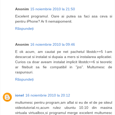
Anonim
15 noiembrie 2010 la 21:50
Excelent programul. Oare ai putea sa faci asa ceva si
pentru iPhone? Ar fi nemaipomenit.
Răspundeți
Anonim
16 noiembrie 2010 la 09:46
E ok acum, am cautat pe net pachetul libstdc++5 l-am
descarcat si instalat si dupaia a mers si instalarea aplicatiei.
Curios ca doar aveam instalat implicit libstdc++6 si teoretic
ar fitebuit sa fie compatibil in "jos". Multumesc de
raspunsuri.
Răspundeți
ionel
16 noiembrie 2010 la 20:12
multumesc pentru program,am aflat si eu de el de pe siteul
videotutorial.ro,acum rulez ubuntu 10.10 din masina
virtuala virtualbox,si programul merge excelent multumesc