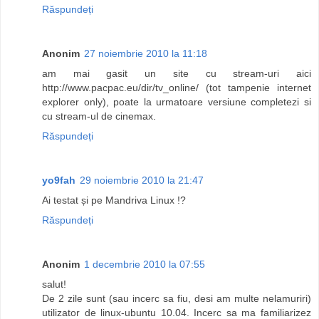
Răspundeți
Anonim
27 noiembrie 2010 la 11:18
am mai gasit un site cu stream-uri aici
http://www.pacpac.eu/dir/tv_online/ (tot tampenie internet
explorer only), poate la urmatoare versiune completezi si
cu stream-ul de cinemax.
Răspundeți
yo9fah
29 noiembrie 2010 la 21:47
Ai testat și pe Mandriva Linux !?
Răspundeți
Anonim
1 decembrie 2010 la 07:55
salut!
De 2 zile sunt (sau incerc sa fiu, desi am multe nelamuriri)
utilizator de linux-ubuntu 10.04. Incerc sa ma familiarizez