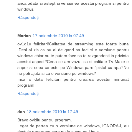
anca odata si astept si versiunea acestui program si pentru
windows.
Răspundeți
Marian
17 noiembrie 2010 la 07:49
ov1d1u felicitari!Calitatea de streaming este foarte buna
!Desi ai zis ca nu ai de gand sa faci si o versiune pentru
windows chiar nu te putem face sa te razgandesti in privinta
acestui aspect?Ceea ce am vazut ca si calitate Tv-Maxe e
super si ceea ce este pe Windows pare "pistol cu apa"!Nu
ne poti ajuta si cu o versiune pe windows?
Inca o data felicitari pentru crearea acestui minunat
program!
Răspundeți
dan
18 noiembrie 2010 la 17:49
Bravo ovidiu pentru program.
Legat de partea cu o versiune de windows, IGNORA-I, au
destule programe care nu le avem pe Linux