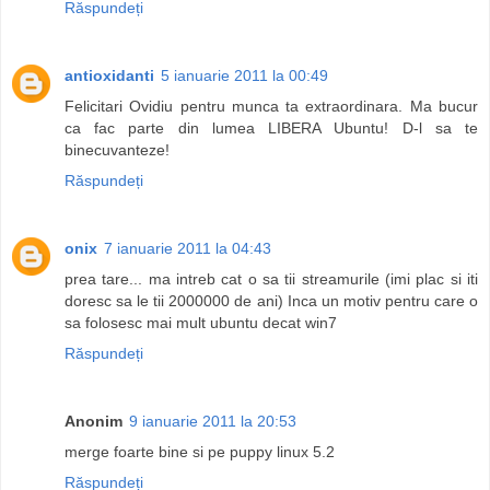
Răspundeți
antioxidanti
5 ianuarie 2011 la 00:49
Felicitari Ovidiu pentru munca ta extraordinara. Ma bucur
ca fac parte din lumea LIBERA Ubuntu! D-l sa te
binecuvanteze!
Răspundeți
onix
7 ianuarie 2011 la 04:43
prea tare... ma intreb cat o sa tii streamurile (imi plac si iti
doresc sa le tii 2000000 de ani) Inca un motiv pentru care o
sa folosesc mai mult ubuntu decat win7
Răspundeți
Anonim
9 ianuarie 2011 la 20:53
merge foarte bine si pe puppy linux 5.2
Răspundeți