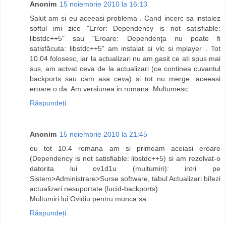
Anonim
15 noiembrie 2010 la 16:13
Salut am si eu aceeasi problema . Cand incerc sa instalez
softul imi zice "Error: Dependency is not satisfiable:
libstdc++5" sau "Eroare: Dependenţa nu poate fi
satisfăcuta: libstdc++5" am instalat si vlc si mplayer . Tot
10.04 folosesc, iar la actualizari nu am gasit ce ati spus mai
sus, am actvat ceva de la actualizari (ce continea cuvantul
backports sau cam asa ceva) si tot nu merge, aceeasi
eroare o da. Am versiunea in romana. Multumesc.
Răspundeți
Anonim
15 noiembrie 2010 la 21:45
eu tot 10.4 romana am si primeam aceiasi eroare
(Dependency is not satisfiable: libstdc++5) si am rezolvat-o
datorita lui ov1d1u (multumiri): intri pe
Sistem>Administrare>Surse software, tabul Actualizari bifezi
actualizari nesuportate (lucid-backports).
Multumiri lui Ovidiu pentru munca sa
Răspundeți