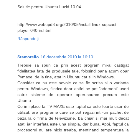
Solutie pentru Ubuntu Lucid 10.04
http://www.webupd8.org/2010/05/install-linux-sopcast-
player-040-in.html
Răspundeți
Stamorello
16 decembrie 2010 la 16:10
Trebuie sa spun ca prin acest program mi-ai castigat
fidelitatea fata de produsele tale, folosind pana acum doar
Pymaxe, de la tine, atat in Ubuntu cat si in Windows.
Consider ca nu este nevoie ca sa fie scrisa si o varianta
pentru Windows, fiindca doar astfel se pot "ademeni" useri
catre sisteme de operare open-source precum este
Ubuntu.
Ce imi place la TV-MAXE este faptul ca este foarte usor de
utilizat, are programe care se pot regasi intr-un pachet de
baza la o firma de televiziune, ba chiar si mai mult decat
atat, iar interfata este una simpla, dar buna. Apoi, faptul ca
procesorul nu are nicio treaba, mentinand temperatura la