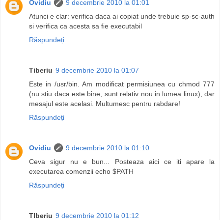
Ovidiu
9 decembrie 2010 la 01:01
Atunci e clar: verifica daca ai copiat unde trebuie sp-sc-auth
si verifica ca acesta sa fie executabil
Răspundeți
Tiberiu
9 decembrie 2010 la 01:07
Este in /usr/bin. Am modificat permisiunea cu chmod 777
(nu stiu daca este bine, sunt relativ nou in lumea linux), dar
mesajul este acelasi. Multumesc pentru rabdare!
Răspundeți
Ovidiu
9 decembrie 2010 la 01:10
Ceva sigur nu e bun... Posteaza aici ce iti apare la
executarea comenzii echo $PATH
Răspundeți
TIberiu
9 decembrie 2010 la 01:12