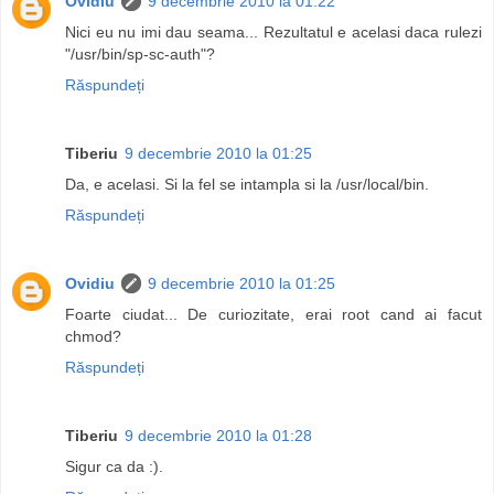
Ovidiu
9 decembrie 2010 la 01:22
Nici eu nu imi dau seama... Rezultatul e acelasi daca rulezi
"/usr/bin/sp-sc-auth"?
Răspundeți
Tiberiu
9 decembrie 2010 la 01:25
Da, e acelasi. Si la fel se intampla si la /usr/local/bin.
Răspundeți
Ovidiu
9 decembrie 2010 la 01:25
Foarte ciudat... De curiozitate, erai root cand ai facut
chmod?
Răspundeți
Tiberiu
9 decembrie 2010 la 01:28
Sigur ca da :).