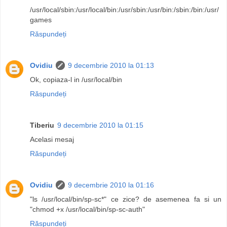
/usr/local/sbin:/usr/local/bin:/usr/sbin:/usr/bin:/sbin:/bin:/usr/
games
Răspundeți
Ovidiu
9 decembrie 2010 la 01:13
Ok, copiaza-l in /usr/local/bin
Răspundeți
Tiberiu
9 decembrie 2010 la 01:15
Acelasi mesaj
Răspundeți
Ovidiu
9 decembrie 2010 la 01:16
"ls /usr/local/bin/sp-sc*" ce zice? de asemenea fa si un
"chmod +x /usr/local/bin/sp-sc-auth"
Răspundeți