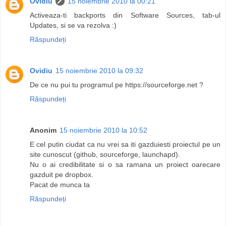
Ovidiu
15 noiembrie 2010 la 00:21
Activeaza-ti backports din Software Sources, tab-ul
Updates, si se va rezolva :)
Răspundeți
Ovidiu
15 noiembrie 2010 la 09:32
De ce nu pui tu programul pe https://sourceforge.net ?
Răspundeți
Anonim
15 noiembrie 2010 la 10:52
E cel putin ciudat ca nu vrei sa iti gazduiesti proiectul pe un
site cunoscut (github, sourceforge, launchapd).
Nu o ai credibilitate si o sa ramana un proiect oarecare
gazduit pe dropbox.
Pacat de munca ta
Răspundeți