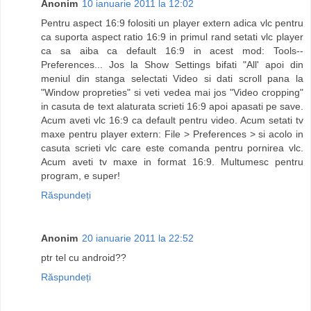
Anonim
10 ianuarie 2011 la 12:02
Pentru aspect 16:9 folositi un player extern adica vlc pentru
ca suporta aspect ratio 16:9 in primul rand setati vlc player
ca sa aiba ca default 16:9 in acest mod: Tools--
Preferences... Jos la Show Settings bifati "All' apoi din
meniul din stanga selectati Video si dati scroll pana la
"Window propreties" si veti vedea mai jos "Video cropping"
in casuta de text alaturata scrieti 16:9 apoi apasati pe save.
Acum aveti vlc 16:9 ca default pentru video. Acum setati tv
maxe pentru player extern: File > Preferences > si acolo in
casuta scrieti vlc care este comanda pentru pornirea vlc.
Acum aveti tv maxe in format 16:9. Multumesc pentru
program, e super!
Răspundeți
Anonim
20 ianuarie 2011 la 22:52
ptr tel cu android??
Răspundeți