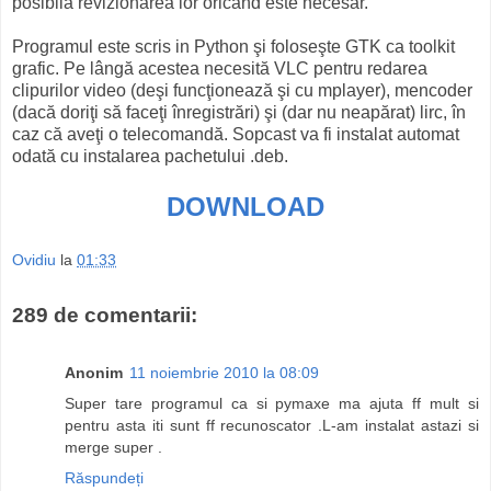
posibilă revizionarea lor oricând este necesar.
Programul este scris in Python şi foloseşte GTK ca toolkit
grafic. Pe lângă acestea necesită VLC pentru redarea
clipurilor video (deşi funcţionează şi cu mplayer), mencoder
(dacă doriţi să faceţi înregistrări) şi (dar nu neapărat) lirc, în
caz că aveţi o telecomandă. Sopcast va fi instalat automat
odată cu instalarea pachetului .deb.
DOWNLOAD
Ovidiu
la
01:33
289 de comentarii:
Anonim
11 noiembrie 2010 la 08:09
Super tare programul ca si pymaxe ma ajuta ff mult si
pentru asta iti sunt ff recunoscator .L-am instalat astazi si
merge super .
Răspundeți