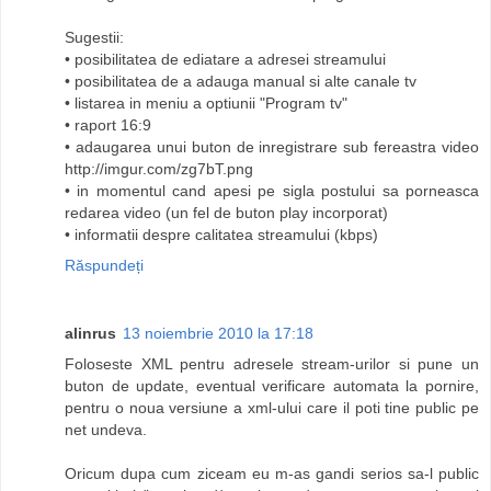
Sugestii:
• posibilitatea de ediatare a adresei streamului
• posibilitatea de a adauga manual si alte canale tv
• listarea in meniu a optiunii "Program tv"
• raport 16:9
• adaugarea unui buton de inregistrare sub fereastra video
http://imgur.com/zg7bT.png
• in momentul cand apesi pe sigla postului sa porneasca
redarea video (un fel de buton play incorporat)
• informatii despre calitatea streamului (kbps)
Răspundeți
alinrus
13 noiembrie 2010 la 17:18
Foloseste XML pentru adresele stream-urilor si pune un
buton de update, eventual verificare automata la pornire,
pentru o noua versiune a xml-ului care il poti tine public pe
net undeva.
Oricum dupa cum ziceam eu m-as gandi serios sa-l public