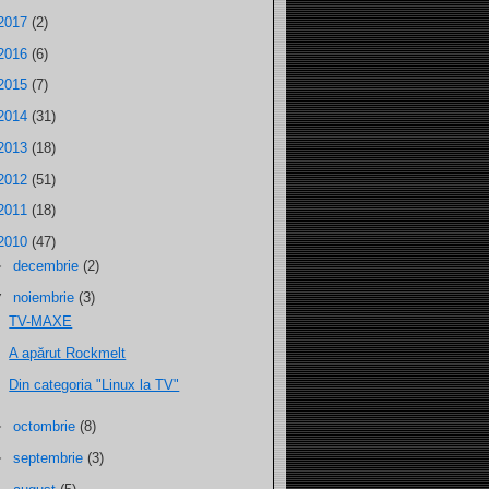
2017
(2)
2016
(6)
2015
(7)
2014
(31)
2013
(18)
2012
(51)
2011
(18)
2010
(47)
►
decembrie
(2)
▼
noiembrie
(3)
TV-MAXE
A apărut Rockmelt
Din categoria "Linux la TV"
►
octombrie
(8)
►
septembrie
(3)