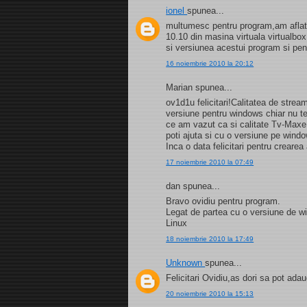
ionel
spunea...
multumesc pentru program,am aflat s
10.10 din masina virtuala virtualb
si versiunea acestui program si pe
16 noiembrie 2010 la 20:12
Marian spunea...
ov1d1u felicitari!Calitatea de strea
versiune pentru windows chiar nu t
ce am vazut ca si calitate Tv-Maxe
poti ajuta si cu o versiune pe wind
Inca o data felicitari pentru creare
17 noiembrie 2010 la 07:49
dan spunea...
Bravo ovidiu pentru program.
Legat de partea cu o versiune de 
Linux
18 noiembrie 2010 la 17:49
Unknown
spunea...
Felicitari Ovidiu,as dori sa pot a
20 noiembrie 2010 la 15:13