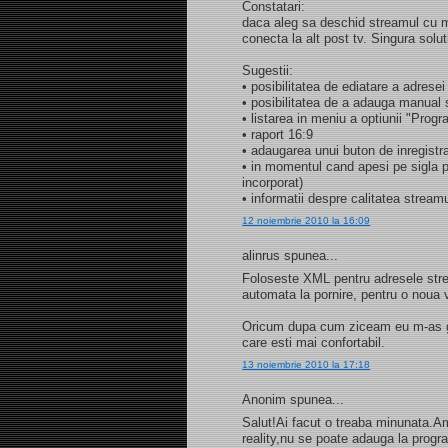
Constatari:
daca aleg sa deschid streamul cu m
conecta la alt post tv. Singura solu
Sugestii:
• posibilitatea de ediatare a adresei
• posibilitatea de a adauga manual s
• listarea in meniu a optiunii "Progr
• raport 16:9
• adaugarea unui buton de inregistr
• in momentul cand apesi pe sigla p
incorporat)
• informatii despre calitatea stream
12 noiembrie 2010 la 16:09
alinrus spunea...
Foloseste XML pentru adresele strea
automata la pornire, pentru o noua v
Oricum dupa cum ziceam eu m-as ga
care esti mai confortabil.
13 noiembrie 2010 la 17:18
Anonim spunea...
Salut!Ai facut o treaba minunata.A
reality,nu se poate adauga la prog