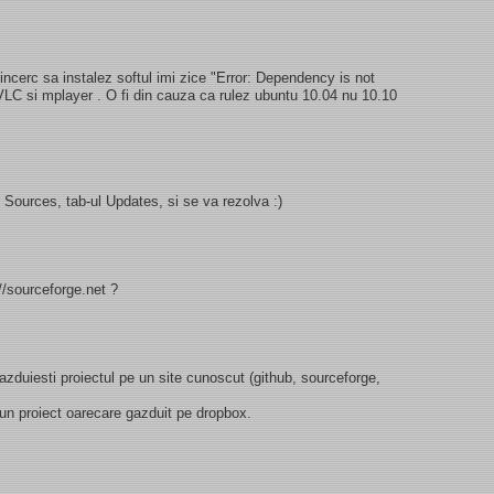
ncerc sa instalez softul imi zice "Error: Dependency is not
 VLC si mplayer . O fi din cauza ca rulez ubuntu 10.04 nu 10.10
 Sources, tab-ul Updates, si se va rezolva :)
//sourceforge.net ?
 gazduiesti proiectul pe un site cunoscut (github, sourceforge,
 un proiect oarecare gazduit pe dropbox.