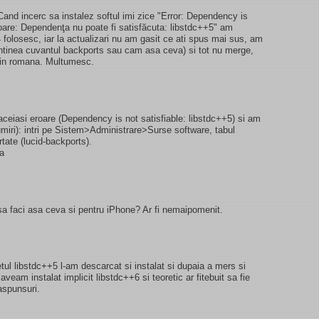
and incerc sa instalez softul imi zice "Error: Dependency is
roare: Dependenţa nu poate fi satisfăcuta: libstdc++5" am
04 folosesc, iar la actualizari nu am gasit ce ati spus mai sus, am
ontinea cuvantul backports sau cam asa ceva) si tot nu merge,
 in romana. Multumesc.
ceiasi eroare (Dependency is not satisfiable: libstdc++5) si am
umiri): intri pe Sistem>Administrare>Surse software, tabul
rtate (lucid-backports).
sa
sa faci asa ceva si pentru iPhone? Ar fi nemaipomenit.
l libstdc++5 l-am descarcat si instalat si dupaia a mers si
aveam instalat implicit libstdc++6 si teoretic ar fitebuit sa fie
aspunsuri.