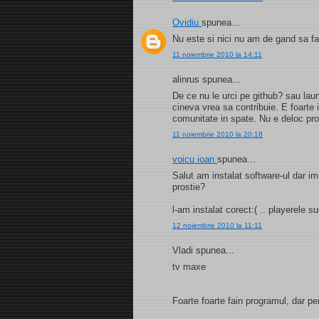
Ovidiu
spunea...
Nu este si nici nu am de gand sa f
11 noiembrie 2010 la 14:11
alinrus spunea...
De ce nu le urci pe github? sau laun
cineva vrea sa contribuie. E foarte 
comunitate in spate. Nu e deloc prof
11 noiembrie 2010 la 20:18
voicu ioan
spunea...
Salut am instalat software-ul dar 
prostie?
l-am instalat corect:( .. playerele sun
12 noiembrie 2010 la 11:11
Vladi spunea...
tv maxe
Foarte foarte fain programul, dar pe