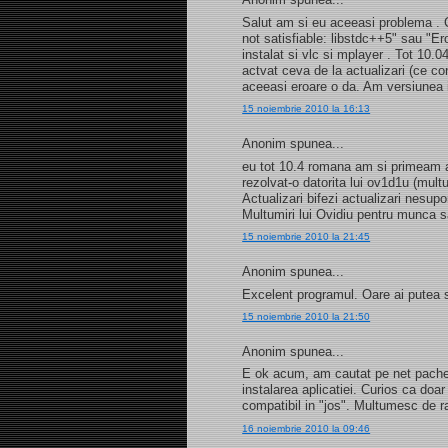
Salut am si eu aceeasi problema . C
not satisfiable: libstdc++5" sau "E
instalat si vlc si mplayer . Tot 10.
actvat ceva de la actualizari (ce c
aceeasi eroare o da. Am versiunea
15 noiembrie 2010 la 16:13
Anonim spunea...
eu tot 10.4 romana am si primeam a
rezolvat-o datorita lui ov1d1u (mult
Actualizari bifezi actualizari nesupo
Multumiri lui Ovidiu pentru munca 
15 noiembrie 2010 la 21:45
Anonim spunea...
Excelent programul. Oare ai putea 
15 noiembrie 2010 la 21:50
Anonim spunea...
E ok acum, am cautat pe net pachetu
instalarea aplicatiei. Curios ca doar 
compatibil in "jos". Multumesc de r
16 noiembrie 2010 la 09:46