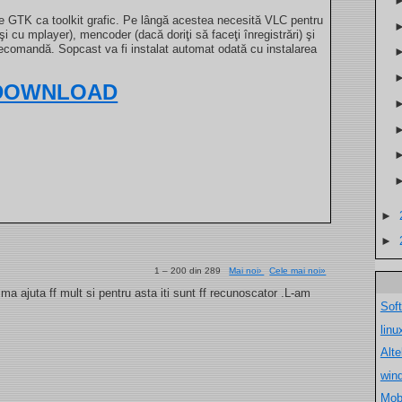
te GTK ca toolkit grafic. Pe lângă acestea necesită VLC pentru
şi cu mplayer), mencoder (dacă doriţi să faceţi înregistrări) şi
telecomandă. Sopcast va fi instalat automat odată cu instalarea
DOWNLOAD
►
►
1 – 200 din 289
Mai noi›
Cele mai noi»
a ajuta ff mult si pentru asta iti sunt ff recunoscator .L-am
Sof
lin
Alt
win
Mob