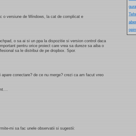
gur
Teh
ac o versiune de Windows, la cat de complicat e
aber
opin
chpad, o sa ai si un ppa la dispozitie si version control daca
important pentru orice proiect care vrea sa dureze sa aiba o
esional sa le distribui de pe dropbox. Spor.
imi apare conectare? de ce nu merge? crezi ca am facut vreo
t....
rmite-mi sa fac unele observatii si sugestii: