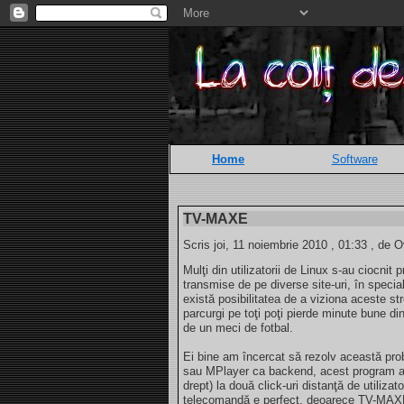
Home
Software
TV-MAXE
Scris joi, 11 noiembrie 2010 , 01:33 , de O
Mulţi din utilizatorii de Linux s-au ciocnit
transmise de pe diverse site-uri, în specia
există posibilitatea de a viziona aceste str
parcurgi pe toţi poţi pierde minute bune di
de un meci de fotbal.
Ei bine am încercat să rezolv această p
sau MPlayer ca backend, acest program ad
drept) la două click-uri distanţă de utilizat
telecomandă e perfect, deoarece TV-MAXE p