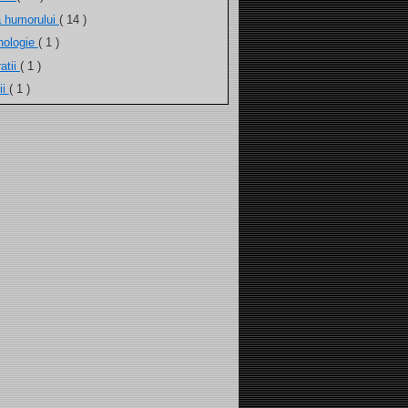
a humorului
( 14 )
nologie
( 1 )
atii
( 1 )
ii
( 1 )