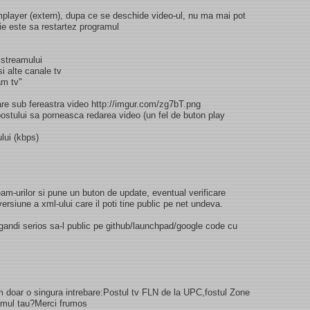
player (extern), dupa ce se deschide video-ul, nu ma mai pot
tie este sa restartez programul
 streamului
i alte canale tv
am tv"
are sub fereastra video http://imgur.com/zg7bT.png
ostului sa porneasca redarea video (un fel de buton play
ului (kbps)
m-urilor si pune un buton de update, eventual verificare
ersiune a xml-ului care il poti tine public pe net undeva.
ndi serios sa-l public pe github/launchpad/google code cu
m doar o singura intrebare:Postul tv FLN de la UPC,fostul Zone
ramul tau?Merci frumos