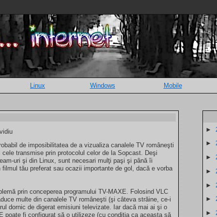
Linux
Windows
Mobile
►
vidiu
►
 probabil de imposibilitatea de a vizualiza canalele TV româneşti
l cele transmise prin protocolul celor de la Sopcast. Deşi
►
eam-uri şi din Linux, sunt necesari mulţi paşi şi până îi
n filmul tău preferat sau ocazii importante de gol, dacă e vorba
►
►
roblemă prin conceperea programului TV-MAXE. Folosind VLC
►
uce multe din canalele TV româneşti (şi câteva străine, ce-i
orul dornic de digerat emisiuni televizate. Iar dacă mai ai şi o
►
oate fi configurat să o utilizeze (cu condiţia ca aceasta să