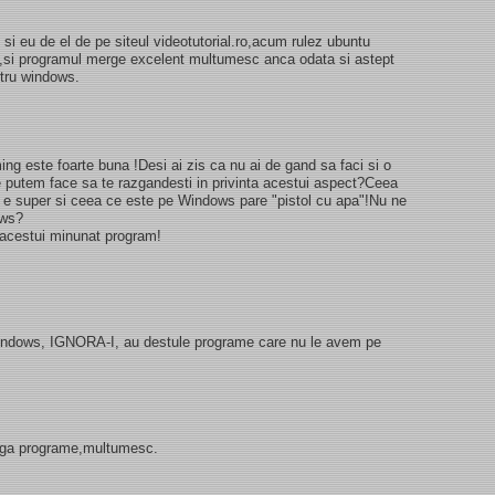
i eu de el de pe siteul videotutorial.ro,acum rulez ubuntu
ox,si programul merge excelent multumesc anca odata si astept
ntru windows.
ming este foarte buna !Desi ai zis ca nu ai de gand sa faci si o
e putem face sa te razgandesti in privinta acestui aspect?Ceea
 e super si ceea ce este pe Windows pare "pistol cu apa"!Nu ne
ows?
a acestui minunat program!
windows, IGNORA-I, au destule programe care nu le avem pe
dauga programe,multumesc.