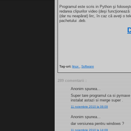
Programul este scris in Python şi foloseş
redarea clipurilor video (deşi funcţionează 
(dar nu neapărat) lirc, în caz că aveţi o 
pachetului .deb.
Tag-uri:
linux
,
Software
289 comentarii :
Anonim spunea...
Super tare programul ca si pymaxe m
instalat astazi si merge super .
11 noiembrie 2010 la 08:09
Anonim spunea...
dar versiunea pentru windows ?
11 noiembrie 2010 la 14:09