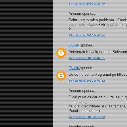
14 noiembrie 2010 la 21:56
Anonim spunea...
Salut , am o mica problema . Cand i
satisfiable: libstdc++5" desi am si
?
15 noiembrie 2010 la 00:14
Ovidiu
spunea...
Activeaza-ti backports din Software
15 noiembrie 2010 la 00:21
Ovidiu
spunea...
De ce nu pui tu programul pe https:
15 noiembrie 2010 la 09:32
Anonim spunea...
E cel putin ciudat ca nu vrei sa iti
launchapd).
Nu o ai credibilitate si o sa ramana
Pacat de munca ta
15 noiembrie 2010 la 10:52
Anonim spunea...