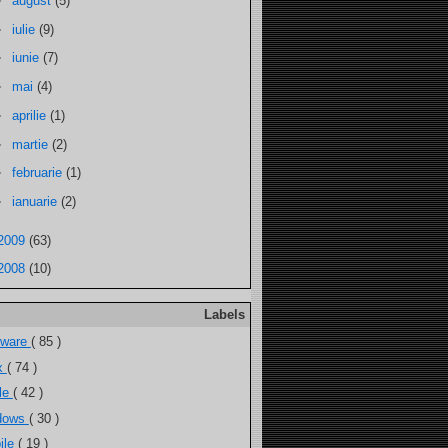
►
august
(5)
►
iulie
(9)
►
iunie
(7)
►
mai
(4)
►
aprilie
(1)
►
martie
(2)
►
februarie
(1)
►
ianuarie
(2)
2009
(63)
2008
(10)
Labels
tware
( 85 )
ux
( 74 )
ele
( 42 )
dows
( 30 )
ile
( 19 )