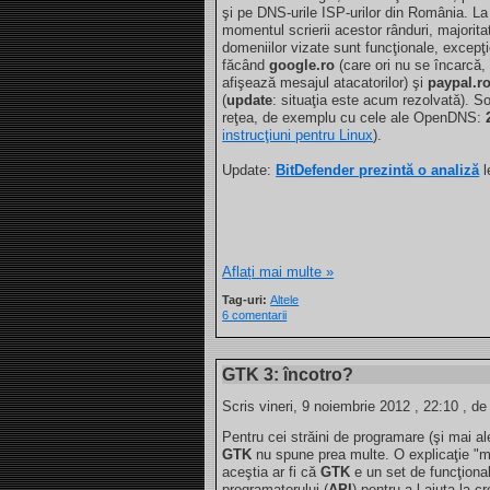
şi pe DNS-urile ISP-urilor din România. La
momentul scrierii acestor rânduri, majorita
domeniilor vizate sunt funcţionale, excepţ
făcând
google.ro
(care ori nu se încarcă, 
afişează mesajul atacatorilor) şi
paypal.r
(
update
: situaţia este acum rezolvată). S
reţea, de exemplu cu cele ale OpenDNS:
instrucţiuni pentru Linux
).
Update:
BitDefender prezintă o analiză
l
Aflați mai multe »
Tag-uri:
Altele
6 comentarii
GTK 3: încotro?
Scris vineri, 9 noiembrie 2012 , 22:10 , de
Pentru cei străini de programare (şi mai a
GTK
nu spune prea multe. O explicaţie "ma
aceştia ar fi că
GTK
e un set de funcţionali
programatorului (
API
) pentru a-l ajuta la c