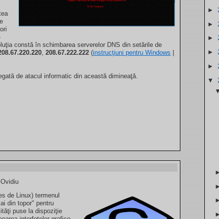
►
tea
ie
►
ori
o
►
oluţia constă în schimbarea serverelor DNS din setările de
►
208.67.220.220
,
208.67.222.222
(
instrucţiuni pentru Windows
|
►
egată de atacul informatic din această dimineaţă.
▼
 Ovidiu
les de Linux) termenul
i din topor" pentru
tăţi puse la dispoziţie
reearea interfeţelor grafice