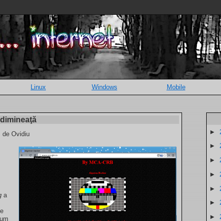
Linux
Windows
Mobile
 dimineaţă
►
, de Ovidiu
►
►
►
►
g
a
►
le
►
cum