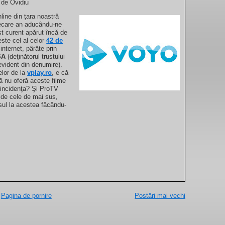
 de Ovidiu
nline din ţara noastră
fiecare an aducându-ne
t curent apărut încă de
este cel al celor
42 de
internet, pârâte prin
SA
(deţinătorul trustului
evident din denumire).
elor de la
vplay.ro
, e că
vă nu oferă aceste filme
oincidenţa? Şi ProTV
e de cele de mai sus,
sul la acestea făcându-
Pagina de pornire
Postări mai vechi