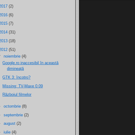
2017
(2)
2016
(6)
2015
(7)
2014
(31)
2013
(18)
2012
(51)
▼
noiembrie
(4)
Google.ro inaccesibil în această
dimineaţă
GTK 3: încotro?
Missing: TV-Maxe 0.09
Războiul filmelor
►
octombrie
(8)
►
septembrie
(2)
►
august
(2)
►
iulie
(4)