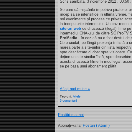
Scris sâmbătă, 3 noiembrie 2012 , 00:50 ,
Se pare că mişcările împotriva pirateriei o
încep să se intensifice în ultima vreme, 
noi evenimente şi procese ce privesc aces
la începuturile internetului. Un caz recent 
site-uri web
ce difuzează (ilegal) filme pe 
intermediul CNA-ului de către
SC ProTV 
ProMedia
- în caz că nu a fost destul de 
Ce e ciudat, pe lângă prezenţa în listă a c
marea parte a site-urilor din lista respecti
spre descărcare ci doar spre vizionare. C
deţine un site similar însă, spre deosebir
acesta difuzează filme în mod legal, acce
se pe baza unui abonament plătit.
Aflați mai multe »
Tag-uri:
Altele
3 comentarii
Postări mai noi
Abonați-vă la:
Postări ( Atom )