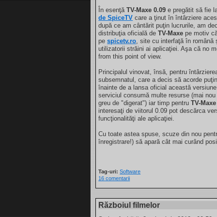
În esenţă
TV-Maxe 0.09
e pregătit să fie l
de SpiceTV
care a ţinut în întârziere ace
după ce am cântărit puţin lucrurile, am dec
distribuţia oficială de
TV-Maxe
pe motiv că
pe
spicetv.ro
, site cu interfaţă în română 
utilizatorii străini ai aplicaţiei. Aşa că no
from this point of view.
Principalul vinovat, însă, pentru întârziere
subsemnatul, care a decis să acorde puţin
înainte de a lansa oficial această versiun
serviciul consumă multe resurse (mai nou 
greu de "digerat") iar timp pentru
TV-Maxe
interesaţi de viitorul 0.09 pot descărca v
funcţionalităţi ale aplicaţiei.
Cu toate astea spuse, scuze din nou pentru
înregistrare!) să apară cât mai curând posi
Tag-uri:
Software
16 comentarii
Războiul filmelor