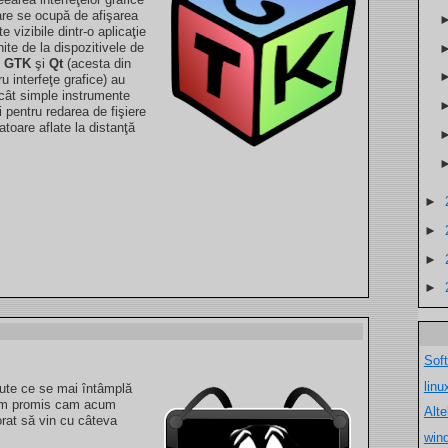
re se ocupă de afişarea
e vizibile dintr-o aplicaţie
ite de la dispozitivele de
i
GTK
şi
Qt
(acesta din
u interfeţe grafice) au
ecât simple instrumente
ri pentru redarea de fişiere
toare aflate la distanţă
►
►
►
►
Sof
lin
ecute ce se mai întâmplă
am promis cam acum
Alt
rat să vin cu câteva
win