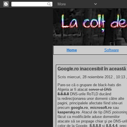
Home
Software
Google.ro inaccesibil în această
Scris miercuri, 28 noiembrie 2012 , 10:13 
Pare-se că o grupare de black-hats din
Algeria ar fi atacat
server-ul DNS
8.8.8.8
DNS-urile RoTLD ducând
la redirecţionarea unor domenii către alte
pagini, principalele afectate fiind site-uri
precum
google.ro
,
microsoft.ro
sau
kaspersky.ro
. Atacul de tip
DNS poisonin
făcut ca modificările aduse domeniilor
atacate să se propage chiar şi pe DNS-uri
celor de la Google,
8.8.8.8
şi
8.8.4.4
, pre