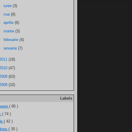
►
iunie
(3)
►
mai
(8)
►
aprilie
(6)
►
martie
(3)
►
februarie
(4)
►
ianuarie
(7)
2011
(18)
2010
(47)
2009
(63)
2008
(10)
Labels
tware
( 85 )
ux
( 74 )
ele
( 42 )
dows
( 30 )