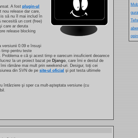
Mob
ansat. A fost
plugin-ul
st nou release dar care,
gur
is să nu îl mai includ în
Teh
 necesită un cont (free)
şi care ar deruta
aber
 more release blocking
opin
a versiunii 0.09 e însuşi
 timp pentru teste
e. Problema e că şi acest timp e oarecum insuficient deoarece
lucrez la un proiect bazat pe
Django
, care îmi e destul de
îmi rămâne mai mult prin weekend-uri. Desigur, toţi cei
ersiunea din SVN de pe
site-ul oficial
şi pot testa ultimele
 întârziere şi sper ca mult-aşteptata versiune (cu
bil.