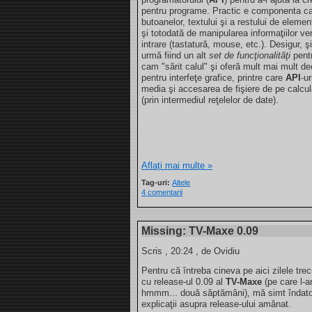
pentru programe. Practic e componenta ca
butoanelor, textului şi a restului de element
şi totodată de manipularea informaţiilor ven
intrare (tastatură, mouse, etc.). Desigur, ş
urmă fiind un alt
set de funcţionalităţi
pentr
cam "sărit calul" şi oferă mult mai mult d
pentru interfeţe grafice, printre care
API
-u
media şi accesarea de fişiere de pe calcula
(prin intermediul reţelelor de date).
Aflați mai multe »
Tag-uri:
Altele
4 comentarii
Missing: TV-Maxe 0.09
Scris
, 20:24 , de Ovidiu
Pentru că întreba cineva pe aici zilele tr
cu release-ul 0.09 al
TV-Maxe
(pe care l-
hmmm... două săptămâni), mă simt îndato
explicaţii asupra release-ului amânat.