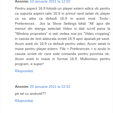
Anonim
10 ianuarie 2011 la 12:02
Pentru aspect 16:9 folositi un player extern adica vlc pentru
ca suporta aspect ratio 16:9 in primul rand setati vlc player
ca sa aiba ca default 16:9 in acest mod: Tools--
Preferences... Jos la Show Settings bifati "All' apoi din
meniul din stanga selectati Video si dati scroll pana la
"Window propreties" si veti vedea mai jos "Video cropping"
in casuta de text alaturata scrieti 16:9 apoi apasati pe save.
Acum aveti vlc 16:9 ca default pentru video. Acum setati tv
maxe pentru player extern: File > Preferences > si acolo in
casuta scrieti vlc care este comanda pentru pornirea vlc.
Acum aveti tv maxe in format 16:9. Multumesc pentru
program, e super!
Răspundeți
Anonim
20 ianuarie 2011 la 22:52
ptr tel cu android??
Răspundeți