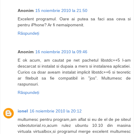
Anonim
15 noiembrie 2010 la 21:50
Excelent programul. Oare ai putea sa faci asa ceva si
pentru iPhone? Ar fi nemaipomenit.
Răspundeți
Anonim
16 noiembrie 2010 la 09:46
E ok acum, am cautat pe net pachetul libstdc++5 l-am
descarcat si instalat si dupaia a mers si instalarea aplicatiei.
Curios ca doar aveam instalat implicit libstdc++6 si teoretic
ar fitebuit sa fie compatibil in "jos". Multumesc de
raspunsuri.
Răspundeți
ionel
16 noiembrie 2010 la 20:12
multumesc pentru program,am aflat si eu de el de pe siteul
videotutorial.ro,acum rulez ubuntu 10.10 din masina
virtuala virtualbox,si programul merge excelent multumesc