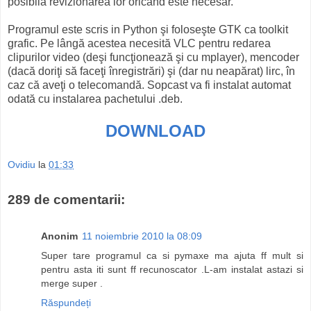
posibilă revizionarea lor oricând este necesar.
Programul este scris in Python şi foloseşte GTK ca toolkit
grafic. Pe lângă acestea necesită VLC pentru redarea
clipurilor video (deşi funcţionează şi cu mplayer), mencoder
(dacă doriţi să faceţi înregistrări) şi (dar nu neapărat) lirc, în
caz că aveţi o telecomandă. Sopcast va fi instalat automat
odată cu instalarea pachetului .deb.
DOWNLOAD
Ovidiu
la
01:33
289 de comentarii:
Anonim
11 noiembrie 2010 la 08:09
Super tare programul ca si pymaxe ma ajuta ff mult si
pentru asta iti sunt ff recunoscator .L-am instalat astazi si
merge super .
Răspundeți