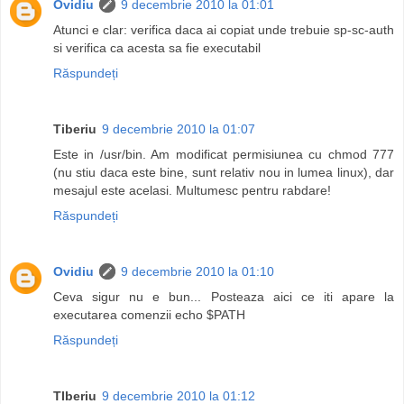
Ovidiu
9 decembrie 2010 la 01:01
Atunci e clar: verifica daca ai copiat unde trebuie sp-sc-auth
si verifica ca acesta sa fie executabil
Răspundeți
Tiberiu
9 decembrie 2010 la 01:07
Este in /usr/bin. Am modificat permisiunea cu chmod 777
(nu stiu daca este bine, sunt relativ nou in lumea linux), dar
mesajul este acelasi. Multumesc pentru rabdare!
Răspundeți
Ovidiu
9 decembrie 2010 la 01:10
Ceva sigur nu e bun... Posteaza aici ce iti apare la
executarea comenzii echo $PATH
Răspundeți
TIberiu
9 decembrie 2010 la 01:12