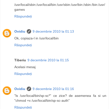
/usr/local/sbin:/usr/local/bin:/usr/sbin:/usr/bin:/sbin:/bin:/usr/
games
Răspundeți
Ovidiu
9 decembrie 2010 la 01:13
Ok, copiaza-l in /usr/local/bin
Răspundeți
Tiberiu
9 decembrie 2010 la 01:15
Acelasi mesaj
Răspundeți
Ovidiu
9 decembrie 2010 la 01:16
"ls /usr/local/bin/sp-sc*" ce zice? de asemenea fa si un
"chmod +x /usr/local/bin/sp-sc-auth"
Răspundeți