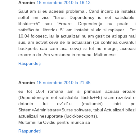
Anonim
15 noiembrie 2010 la 16:13
Salut am si eu aceeasi problema . Cand incerc sa instalez
softul imi zice "Error: Dependency is not satisfiable:
libstdc++5" sau "Eroare: Dependenţa nu poate fi
satisfăcuta: libstdc++5" am instalat si vlc si mplayer . Tot
10.04 folosesc, iar la actualizari nu am gasit ce ati spus mai
sus, am actvat ceva de la actualizari (ce continea cuvantul
backports sau cam asa ceva) si tot nu merge, aceeasi
eroare o da. Am versiunea in romana. Multumesc.
Răspundeți
Anonim
15 noiembrie 2010 la 21:45
eu tot 10.4 romana am si primeam aceiasi eroare
(Dependency is not satisfiable: libstdc++5) si am rezolvat-o
datorita lui ov1d1u (multumiri): intri pe
Sistem>Administrare>Surse software, tabul Actualizari bifezi
actualizari nesuportate (lucid-backports).
Multumiri lui Ovidiu pentru munca sa
Răspundeți