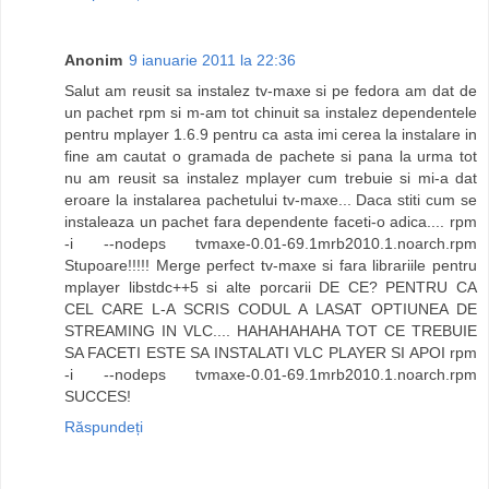
Anonim
9 ianuarie 2011 la 22:36
Salut am reusit sa instalez tv-maxe si pe fedora am dat de
un pachet rpm si m-am tot chinuit sa instalez dependentele
pentru mplayer 1.6.9 pentru ca asta imi cerea la instalare in
fine am cautat o gramada de pachete si pana la urma tot
nu am reusit sa instalez mplayer cum trebuie si mi-a dat
eroare la instalarea pachetului tv-maxe... Daca stiti cum se
instaleaza un pachet fara dependente faceti-o adica.... rpm
-i --nodeps tvmaxe-0.01-69.1mrb2010.1.noarch.rpm
Stupoare!!!!! Merge perfect tv-maxe si fara librariile pentru
mplayer libstdc++5 si alte porcarii DE CE? PENTRU CA
CEL CARE L-A SCRIS CODUL A LASAT OPTIUNEA DE
STREAMING IN VLC.... HAHAHAHAHA TOT CE TREBUIE
SA FACETI ESTE SA INSTALATI VLC PLAYER SI APOI rpm
-i --nodeps tvmaxe-0.01-69.1mrb2010.1.noarch.rpm
SUCCES!
Răspundeți