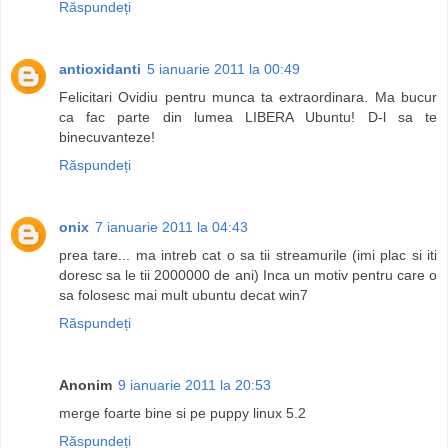
Răspundeți
antioxidanti
5 ianuarie 2011 la 00:49
Felicitari Ovidiu pentru munca ta extraordinara. Ma bucur
ca fac parte din lumea LIBERA Ubuntu! D-l sa te
binecuvanteze!
Răspundeți
onix
7 ianuarie 2011 la 04:43
prea tare... ma intreb cat o sa tii streamurile (imi plac si iti
doresc sa le tii 2000000 de ani) Inca un motiv pentru care o
sa folosesc mai mult ubuntu decat win7
Răspundeți
Anonim
9 ianuarie 2011 la 20:53
merge foarte bine si pe puppy linux 5.2
Răspundeți