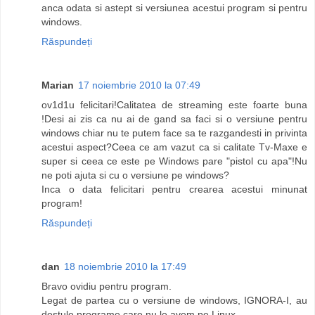
anca odata si astept si versiunea acestui program si pentru
windows.
Răspundeți
Marian
17 noiembrie 2010 la 07:49
ov1d1u felicitari!Calitatea de streaming este foarte buna
!Desi ai zis ca nu ai de gand sa faci si o versiune pentru
windows chiar nu te putem face sa te razgandesti in privinta
acestui aspect?Ceea ce am vazut ca si calitate Tv-Maxe e
super si ceea ce este pe Windows pare "pistol cu apa"!Nu
ne poti ajuta si cu o versiune pe windows?
Inca o data felicitari pentru crearea acestui minunat
program!
Răspundeți
dan
18 noiembrie 2010 la 17:49
Bravo ovidiu pentru program.
Legat de partea cu o versiune de windows, IGNORA-I, au
destule programe care nu le avem pe Linux