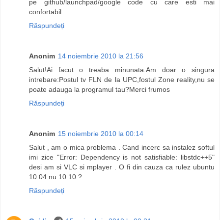
pe github/launchpad/google code cu care esti mai
confortabil.
Răspundeți
Anonim
14 noiembrie 2010 la 21:56
Salut!Ai facut o treaba minunata.Am doar o singura
intrebare:Postul tv FLN de la UPC,fostul Zone reality,nu se
poate adauga la programul tau?Merci frumos
Răspundeți
Anonim
15 noiembrie 2010 la 00:14
Salut , am o mica problema . Cand incerc sa instalez softul
imi zice "Error: Dependency is not satisfiable: libstdc++5"
desi am si VLC si mplayer . O fi din cauza ca rulez ubuntu
10.04 nu 10.10 ?
Răspundeți