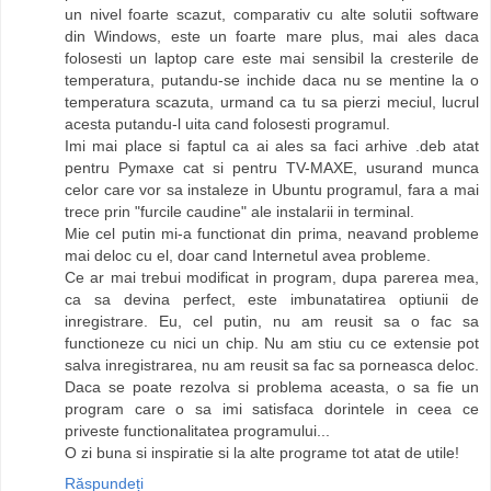
un nivel foarte scazut, comparativ cu alte solutii software
din Windows, este un foarte mare plus, mai ales daca
folosesti un laptop care este mai sensibil la cresterile de
temperatura, putandu-se inchide daca nu se mentine la o
temperatura scazuta, urmand ca tu sa pierzi meciul, lucrul
acesta putandu-l uita cand folosesti programul.
Imi mai place si faptul ca ai ales sa faci arhive .deb atat
pentru Pymaxe cat si pentru TV-MAXE, usurand munca
celor care vor sa instaleze in Ubuntu programul, fara a mai
trece prin "furcile caudine" ale instalarii in terminal.
Mie cel putin mi-a functionat din prima, neavand probleme
mai deloc cu el, doar cand Internetul avea probleme.
Ce ar mai trebui modificat in program, dupa parerea mea,
ca sa devina perfect, este imbunatatirea optiunii de
inregistrare. Eu, cel putin, nu am reusit sa o fac sa
functioneze cu nici un chip. Nu am stiu cu ce extensie pot
salva inregistrarea, nu am reusit sa fac sa porneasca deloc.
Daca se poate rezolva si problema aceasta, o sa fie un
program care o sa imi satisfaca dorintele in ceea ce
priveste functionalitatea programului...
O zi buna si inspiratie si la alte programe tot atat de utile!
Răspundeți