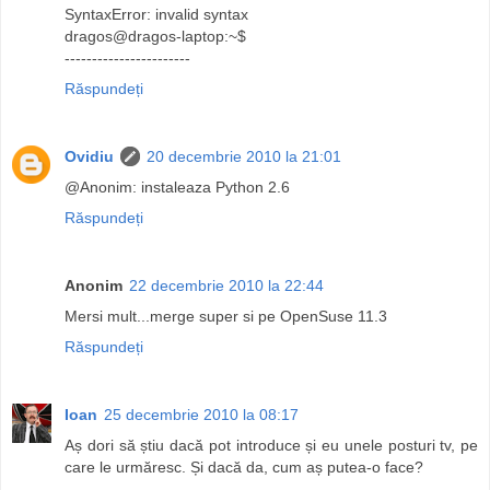
SyntaxError: invalid syntax
dragos@dragos-laptop:~$
-----------------------
Răspundeți
Ovidiu
20 decembrie 2010 la 21:01
@Anonim: instaleaza Python 2.6
Răspundeți
Anonim
22 decembrie 2010 la 22:44
Mersi mult...merge super si pe OpenSuse 11.3
Răspundeți
Ioan
25 decembrie 2010 la 08:17
Aș dori să știu dacă pot introduce și eu unele posturi tv, pe
care le urmăresc. Și dacă da, cum aș putea-o face?