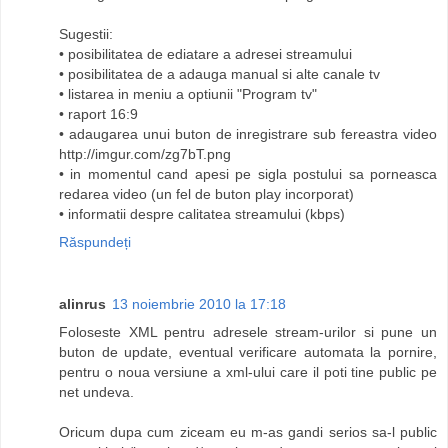
Sugestii:
• posibilitatea de ediatare a adresei streamului
• posibilitatea de a adauga manual si alte canale tv
• listarea in meniu a optiunii "Program tv"
• raport 16:9
• adaugarea unui buton de inregistrare sub fereastra video
http://imgur.com/zg7bT.png
• in momentul cand apesi pe sigla postului sa porneasca
redarea video (un fel de buton play incorporat)
• informatii despre calitatea streamului (kbps)
Răspundeți
alinrus
13 noiembrie 2010 la 17:18
Foloseste XML pentru adresele stream-urilor si pune un
buton de update, eventual verificare automata la pornire,
pentru o noua versiune a xml-ului care il poti tine public pe
net undeva.
Oricum dupa cum ziceam eu m-as gandi serios sa-l public