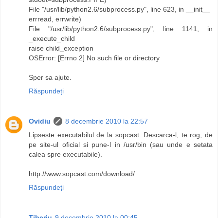
File "/usr/lib/python2.6/subprocess.py", line 623, in __init__
errread, errwrite)
File "/usr/lib/python2.6/subprocess.py", line 1141, in
_execute_child
raise child_exception
OSError: [Errno 2] No such file or directory
Sper sa ajute.
Răspundeți
Ovidiu
8 decembrie 2010 la 22:57
Lipseste executabilul de la sopcast. Descarca-l, te rog, de
pe site-ul oficial si pune-l in /usr/bin (sau unde e setata
calea spre executabile).
http://www.sopcast.com/download/
Răspundeți
Tiberiu
9 decembrie 2010 la 00:45