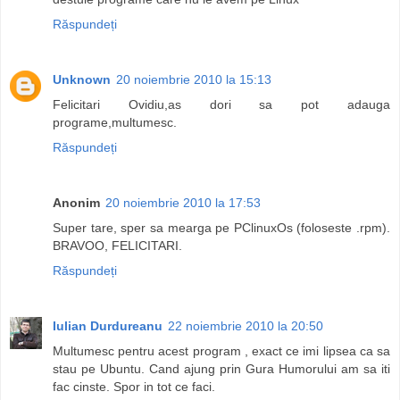
Răspundeți
Unknown
20 noiembrie 2010 la 15:13
Felicitari Ovidiu,as dori sa pot adauga
programe,multumesc.
Răspundeți
Anonim
20 noiembrie 2010 la 17:53
Super tare, sper sa mearga pe PClinuxOs (foloseste .rpm).
BRAVOO, FELICITARI.
Răspundeți
Iulian Durdureanu
22 noiembrie 2010 la 20:50
Multumesc pentru acest program , exact ce imi lipsea ca sa
stau pe Ubuntu. Cand ajung prin Gura Humorului am sa iti
fac cinste. Spor in tot ce faci.