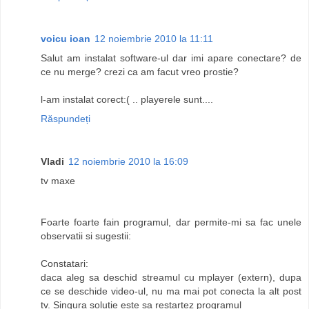
voicu ioan
12 noiembrie 2010 la 11:11
Salut am instalat software-ul dar imi apare conectare? de
ce nu merge? crezi ca am facut vreo prostie?
l-am instalat corect:( .. playerele sunt....
Răspundeți
Vladi
12 noiembrie 2010 la 16:09
tv maxe
Foarte foarte fain programul, dar permite-mi sa fac unele
observatii si sugestii:
Constatari:
daca aleg sa deschid streamul cu mplayer (extern), dupa
ce se deschide video-ul, nu ma mai pot conecta la alt post
tv. Singura solutie este sa restartez programul