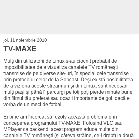
joi, 11 noiembrie 2010
TV-MAXE
Mulţi din utilizatorii de Linux s-au ciocnit probabil de
imposibilitatea de a vizualiza canalele TV româneşti
transmise de pe diverse site-uri, în special cele transmise
prin protocolul celor de la Sopcast. Deşi există posibilitatea
de a viziona aceste stream-uri şi din Linux, sunt necesari
mulţi paşi şi până îi parcurgi pe toţi poţi pierde minute bune
din filmul tău preferat sau ocazii importante de gol, dacă e
vorba de un meci de fotbal.
Ei bine am încercat să rezolv această problemă prin
conceperea programului TV-MAXE. Folosind VLC sau
MPlayer ca backend, acest program aduce multe din
canalele TV româneşti (şi câteva străine, ce-i drept) la două