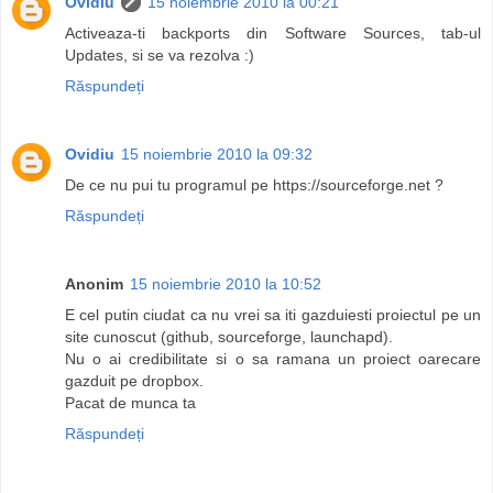
Ovidiu
15 noiembrie 2010 la 00:21
Activeaza-ti backports din Software Sources, tab-ul
Updates, si se va rezolva :)
Răspundeți
Ovidiu
15 noiembrie 2010 la 09:32
De ce nu pui tu programul pe https://sourceforge.net ?
Răspundeți
Anonim
15 noiembrie 2010 la 10:52
E cel putin ciudat ca nu vrei sa iti gazduiesti proiectul pe un
site cunoscut (github, sourceforge, launchapd).
Nu o ai credibilitate si o sa ramana un proiect oarecare
gazduit pe dropbox.
Pacat de munca ta
Răspundeți