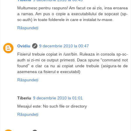
Multumesc pentru raspuns! Am facut ce ai zis, insa eroarea
a ramas. Am pus o copie a executabilului de sopcast (sp-
sc-auth) in toate folderele in care e instalat tv-maxe.
Răspundeți
Ovidiu
9 decembrie 2010 la 00:47
Fisierul trebuie copiat in /usr/bin. Ruleaza in consola sp-sc-
auth si zi-mi ce output primesti. Daca spune "command not
found" e clar ca nu ai copiat unde trebuie (asigura-te de
asemenea ca fisierul e executabil)
Răspundeți
Tiberiu
9 decembrie 2010 la 01:01
Mesajul este: No such file or directory
Răspundeți