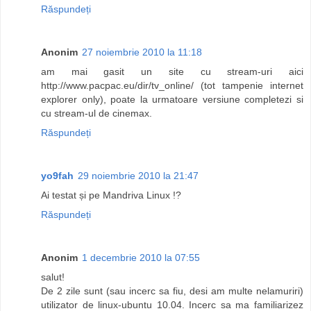
Răspundeți
Anonim
27 noiembrie 2010 la 11:18
am mai gasit un site cu stream-uri aici
http://www.pacpac.eu/dir/tv_online/ (tot tampenie internet
explorer only), poate la urmatoare versiune completezi si
cu stream-ul de cinemax.
Răspundeți
yo9fah
29 noiembrie 2010 la 21:47
Ai testat și pe Mandriva Linux !?
Răspundeți
Anonim
1 decembrie 2010 la 07:55
salut!
De 2 zile sunt (sau incerc sa fiu, desi am multe nelamuriri)
utilizator de linux-ubuntu 10.04. Incerc sa ma familiarizez