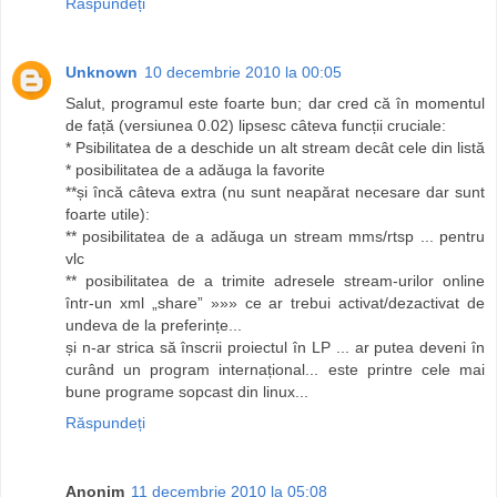
Răspundeți
Unknown
10 decembrie 2010 la 00:05
Salut, programul este foarte bun; dar cred că în momentul
de față (versiunea 0.02) lipsesc câteva funcții cruciale:
* Psibilitatea de a deschide un alt stream decât cele din listă
* posibilitatea de a adăuga la favorite
**și încă câteva extra (nu sunt neapărat necesare dar sunt
foarte utile):
** posibilitatea de a adăuga un stream mms/rtsp ... pentru
vlc
** posibilitatea de a trimite adresele stream-urilor online
într-un xml „share” »»» ce ar trebui activat/dezactivat de
undeva de la preferințe...
și n-ar strica să înscrii proiectul în LP ... ar putea deveni în
curând un program internațional... este printre cele mai
bune programe sopcast din linux...
Răspundeți
Anonim
11 decembrie 2010 la 05:08