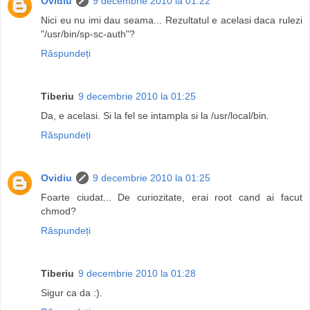
Ovidiu
9 decembrie 2010 la 01:22
Nici eu nu imi dau seama... Rezultatul e acelasi daca rulezi
"/usr/bin/sp-sc-auth"?
Răspundeți
Tiberiu
9 decembrie 2010 la 01:25
Da, e acelasi. Si la fel se intampla si la /usr/local/bin.
Răspundeți
Ovidiu
9 decembrie 2010 la 01:25
Foarte ciudat... De curiozitate, erai root cand ai facut
chmod?
Răspundeți
Tiberiu
9 decembrie 2010 la 01:28
Sigur ca da :).