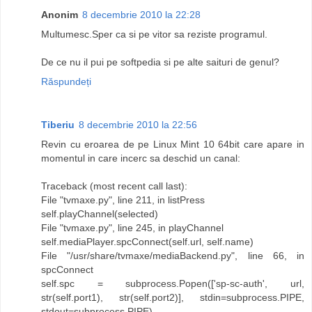
Anonim
8 decembrie 2010 la 22:28
Multumesc.Sper ca si pe vitor sa reziste programul.
De ce nu il pui pe softpedia si pe alte saituri de genul?
Răspundeți
Tiberiu
8 decembrie 2010 la 22:56
Revin cu eroarea de pe Linux Mint 10 64bit care apare in
momentul in care incerc sa deschid un canal:
Traceback (most recent call last):
File "tvmaxe.py", line 211, in listPress
self.playChannel(selected)
File "tvmaxe.py", line 245, in playChannel
self.mediaPlayer.spcConnect(self.url, self.name)
File "/usr/share/tvmaxe/mediaBackend.py", line 66, in
spcConnect
self.spc = subprocess.Popen(['sp-sc-auth', url,
str(self.port1), str(self.port2)], stdin=subprocess.PIPE,
stdout=subprocess.PIPE)