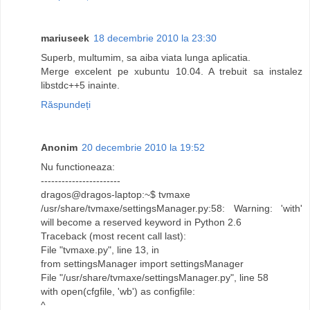
mariuseek
18 decembrie 2010 la 23:30
Superb, multumim, sa aiba viata lunga aplicatia.
Merge excelent pe xubuntu 10.04. A trebuit sa instalez
libstdc++5 inainte.
Răspundeți
Anonim
20 decembrie 2010 la 19:52
Nu functioneaza:
-----------------------
dragos@dragos-laptop:~$ tvmaxe
/usr/share/tvmaxe/settingsManager.py:58: Warning: 'with'
will become a reserved keyword in Python 2.6
Traceback (most recent call last):
File "tvmaxe.py", line 13, in
from settingsManager import settingsManager
File "/usr/share/tvmaxe/settingsManager.py", line 58
with open(cfgfile, 'wb') as configfile:
^