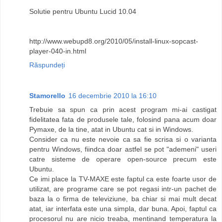
Solutie pentru Ubuntu Lucid 10.04
http://www.webupd8.org/2010/05/install-linux-sopcast-
player-040-in.html
Răspundeți
Stamorello
16 decembrie 2010 la 16:10
Trebuie sa spun ca prin acest program mi-ai castigat
fidelitatea fata de produsele tale, folosind pana acum doar
Pymaxe, de la tine, atat in Ubuntu cat si in Windows.
Consider ca nu este nevoie ca sa fie scrisa si o varianta
pentru Windows, fiindca doar astfel se pot "ademeni" useri
catre sisteme de operare open-source precum este
Ubuntu.
Ce imi place la TV-MAXE este faptul ca este foarte usor de
utilizat, are programe care se pot regasi intr-un pachet de
baza la o firma de televiziune, ba chiar si mai mult decat
atat, iar interfata este una simpla, dar buna. Apoi, faptul ca
procesorul nu are nicio treaba, mentinand temperatura la