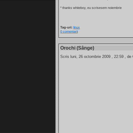
* thanks whiteboy, eu scrisesem noiembrie
Tag-uri:
linux
0 comentarii
Orochi (Sânge)
Scris luni, 26 octombrie 2009 , 22:59 , de