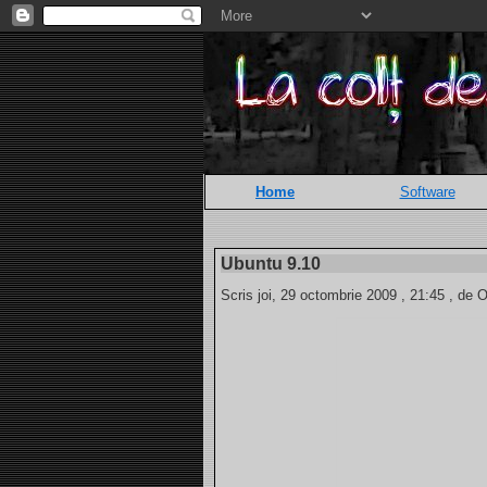
Home
Software
Ubuntu 9.10
Scris joi, 29 octombrie 2009 , 21:45 , de O