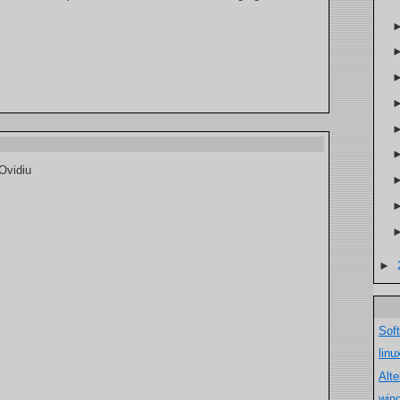
 Ovidiu
►
Sof
lin
Alt
win