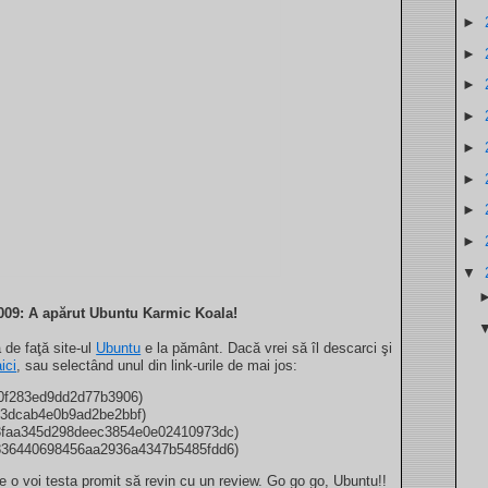
►
►
►
►
►
►
►
►
▼
009: A apărut Ubuntu Karmic Koala!
a de faţă site-ul
Ubuntu
e la pământ. Dacă vrei să îl descarci şi
ici
, sau selectând unul din link-urile de mai jos:
0f283ed9dd2d77b3906)
3dcab4e0b9ad2be2bbf)
faa345d298deec3854e0e02410973dc)
36440698456aa2936a4347b5485fdd6)
 o voi testa promit să revin cu un review. Go go go, Ubuntu!!