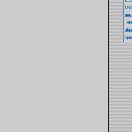
Mob
gur
Teh
aber
opin