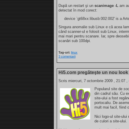
După un restart şi un
scanimage -L
am av
detectat în mod corect:
device `gt68xx:libusb:002:002' is a Ar
Singura anomalie sub Linux e că acea lam
când scanner-ul e folosit sub Linux, interm
mai mari pentru scanare. Iar, spre deos
scanări sub 100dpi.
Tag-uri:
linux
3 comentarii
Hi5.com pregăteşte un nou look
Scris miercuri, 7 octombrie 2009 , 21:07 ,
Popularul site de
soc
din cadrul său. Cu exc
site-ului a fost regân
portocaliu. De aseme
mult mai facil, fiind 
Nici logo-ul site-ulu
de culori a site-ului.