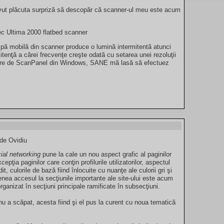
ut plăcuta surpriză să descopăr că scanner-ul meu este acum
tec Ultima 2000 flatbed scanner
pă mobilă din scanner produce o lumină intermitentă atunci
itenţă a cărei frecvenţe creşte odată cu setarea unei rezoluţii
ebire de ScanPanel din Windows, SANE mă lasă să efectuez
 de Ovidiu
ial networking
pune la cale un nou aspect grafic al paginilor
epţia paginilor care conţin profilurile utilizatorilor, aspectul
dit, culorile de bază fiind înlocuite cu nuanţe ale culorii gri şi
nea accesul la secţiunile importante ale site-ului este acum
organizat în secţiuni principale ramificate în subsecţiuni.
i nu a scăpat, acesta fiind şi el pus la curent cu noua tematică