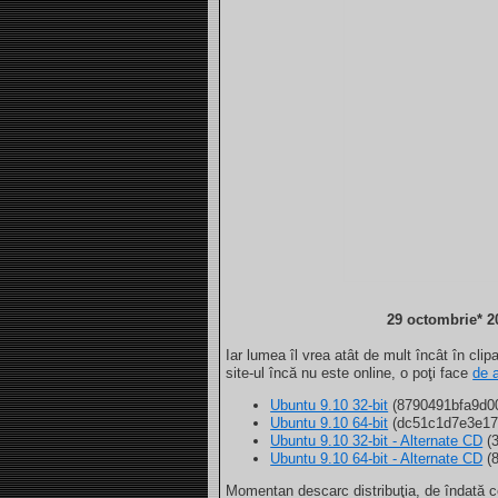
29 octombrie* 2
Iar lumea îl vrea atât de mult încât în clip
site-ul încă nu este online, o poţi face
de a
Ubuntu 9.10 32-bit
(8790491bfa9d0
Ubuntu 9.10 64-bit
(dc51c1d7e3e17
Ubuntu 9.10 32-bit - Alternate CD
(3
Ubuntu 9.10 64-bit - Alternate CD
(8
Momentan descarc distribuţia, de îndată ce