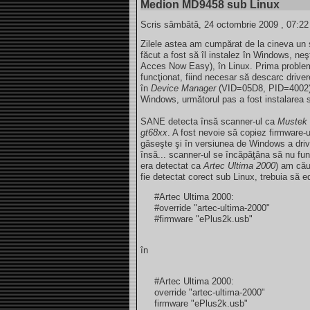
Medion MD9458 sub Linux
Scris sâmbătă, 24 octombrie 2009 , 07:22 
Zilele astea am cumpărat de la cineva un
făcut a fost să îl instalez în Windows, n
Acces Now Easy), în Linux. Prima problemă 
funcţionat, fiind necesar să descarc drive
în
Device Manager
(VID=05D8, PID=4002). 
Windows, următorul pas a fost instalarea 
SANE detecta însă scanner-ul ca
Mustek 
gt68xx
. A fost nevoie să copiez firmware-
găseşte şi în versiunea de Windows a drive
însă... scanner-ul se încăpăţâna să nu fu
era detectat ca
Artec Ultima 2000
) am cău
fie detectat corect sub Linux, trebuia să e
#Artec Ultima 2000:
#override "artec-ultima-2000"
#firmware "ePlus2k.usb"
în
#Artec Ultima 2000:
override "artec-ultima-2000"
firmware "ePlus2k.usb"