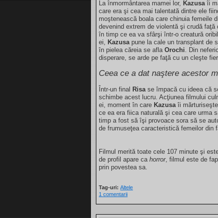
La înmormântarea mamei lor,
Kazusa
îi m
care era şi cea mai talentată dintre ele fii
moştenească boala care chinuia femeile d
devenind extrem de violentă şi crudă faţ
în timp ce ea va sfârşi într-o creatură orib
ei,
Kazusa
pune la cale un transplant de 
în pielea căreia se afla
Orochi
. Din nefer
disperare, se arde pe faţă cu un cleşte fier
Ceea ce a dat naştere acestor mo
Într-un final
Risa
se împacă cu ideea că so
schimbe acest lucru. Acţiunea filmului c
ei, moment în care
Kazusa
îi mărturiseşte
ce ea era fiica naturală şi cea care urm
timp a fost să îşi provoace sora să se auto
de frumuseţea caracteristică femeilor din 
Filmul merită toate cele 107 minute şi est
de profil apare ca
horror
, filmul este de fa
prin povestea sa.
Tag-uri:
Altele
1 comentarii