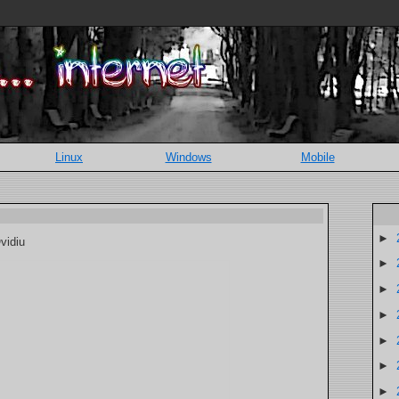
Linux
Windows
Mobile
►
vidiu
►
►
►
►
►
►