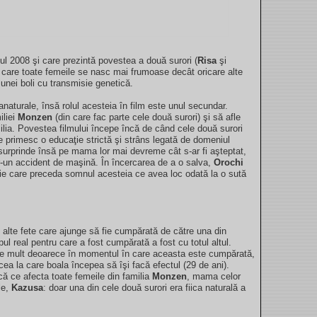
nul 2008 şi care prezintă povestea a două surori (
Risa
şi
în care toate femeile se nasc mai frumoase decât oricare alte
 unei boli cu transmisie genetică.
anaturale, însă rolul acesteia în film este unul secundar.
iliei
Monzen
(din care fac parte cele două surori) şi să afle
ilia. Povestea filmului începe încă de când cele două surori
are primesc o educaţie strictă şi strâns legată de domeniul
 surprinde însă pe mama lor mai devreme cât s-ar fi aşteptat,
ntr-un accident de maşină. În încercarea de a o salva,
Orochi
ie care preceda somnul acesteia ce avea loc odată la o sută
 alte fete care ajunge să fie cumpărată de către una din
ul real pentru care a fost cumpărată a fost cu totul altul.
e mult deoarece în momentul în care aceasta este cumpărată,
ea la care boala începea să îşi facă efectul (29 de ani).
că ce afecta toate femeile din familia
Monzen
, mama celor
le,
Kazusa
: doar una din cele două surori era fiica naturală a