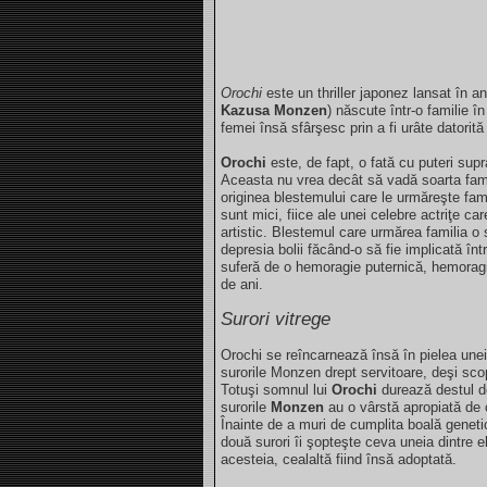
Orochi
este un thriller japonez lansat în a
Kazusa Monzen
) născute într-o familie 
femei însă sfârşesc prin a fi urâte datorită
Orochi
este, de fapt, o fată cu puteri supr
Aceasta nu vrea decât să vadă soarta fam
originea blestemului care le urmăreşte fam
sunt mici, fiice ale unei celebre actriţe c
artistic. Blestemul care urmărea familia o
depresia bolii făcând-o să fie implicată î
suferă de o hemoragie puternică, hemorag
de ani.
Surori vitrege
Orochi se reîncarnează însă în pielea unei
surorile Monzen drept servitoare, deşi scop
Totuşi somnul lui
Orochi
durează destul d
surorile
Monzen
au o vârstă apropiată de c
Înainte de a muri de cumplita boală geneti
două surori îi şopteşte ceva uneia dintre e
acesteia, cealaltă fiind însă adoptată.