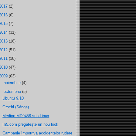
2017
(2)
2016
(6)
2015
(7)
2014
(31)
2013
(18)
2012
(51)
2011
(18)
2010
(47)
2009
(63)
►
noiembrie
(4)
▼
octombrie
(5)
Ubuntu 9.10
Orochi (Sânge)
Medion MD9458 sub Linux
Hi5.com pregăteşte un nou look
Campanie împotriva accidentelor rutiere