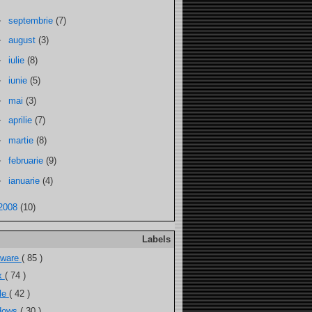
►
septembrie
(7)
►
august
(3)
►
iulie
(8)
►
iunie
(5)
►
mai
(3)
►
aprilie
(7)
►
martie
(8)
►
februarie
(9)
►
ianuarie
(4)
2008
(10)
Labels
tware
( 85 )
ux
( 74 )
ele
( 42 )
dows
( 30 )