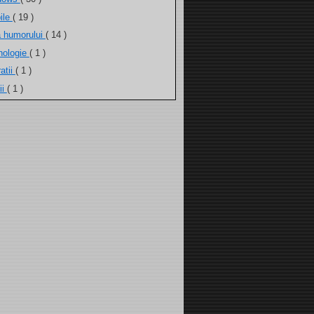
ile
( 19 )
a humorului
( 14 )
nologie
( 1 )
atii
( 1 )
ii
( 1 )