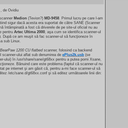
, de Ovidiu
 scanner
Medion
(Tevion?)
MD-9458
. Primul lucru pe care l-am
eştiind sigur dacă acesta era suportat de către SANE (Scanner
întâmpinată a fost că driverele de pe site-ul oficial nu au
re pentru
Artec Ultima 2000
, aşa cum se identifica scanner-ul
După ce am reuşit să fac scanner-ul să funcţioneze în
sa sub Linux.
BearPaw 1200 CU flatbed scanner,
folosind ca backend
ul scanner-ului aflat sub denumirea de
ePlus2k.usb
(se
r-ului) în /usr/share/sane/gt68xx pentru a putea porni Xsane,
ncţioneze. Bănuind care este problema (faptul că scanner-ul nu
tat pe internet şi am găsit că, pentru a-mi face scanner-ul să
ditez /etc/sane.d/gt68xx.conf şi să editez următoarele linii din: