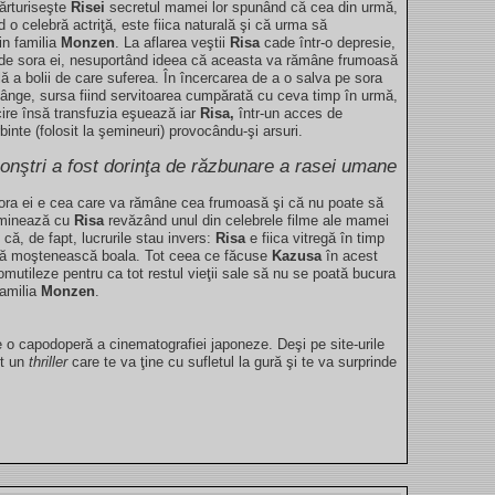
ărturiseşte
Risei
secretul mamei lor spunând că cea din urmă,
nd o celebră actriţă, este fiica naturală şi că urma să
in familia
Monzen
. La aflarea veştii
Risa
cade într-o depresie,
ă de sora ei, nesuportând ideea că aceasta va rămâne frumoasă
ilă a bolii de care suferea. În încercarea de a o salva pe sora
sânge, sursa fiind servitoarea cumpărată cu ceva timp în urmă,
icire însă transfuzia eşuează iar
Risa,
într-un acces de
binte (folosit la şemineuri) provocându-şi arsuri.
nştri a fost dorinţa de răzbunare a rasei umane
ra ei e cea care va rămâne cea frumoasă şi că nu poate să
ulminează cu
Risa
revăzând unul din celebrele filme ale mamei
 că, de fapt, lucrurile stau invers:
Risa
e fiica vitregă în timp
a să moştenească boala. Tot ceea ce făcuse
Kazusa
în acest
mutileze pentru ca tot restul vieţii sale să nu se poată bucura
familia
Monzen
.
e o capodoperă a cinematografiei japoneze. Deşi pe site-urile
pt un
thriller
care te va ţine cu sufletul la gură şi te va surprinde