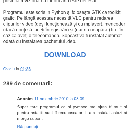
posibilă revizionarea lor oricând este necesar.
Programul este scris in Python şi foloseşte GTK ca toolkit
grafic. Pe lângă acestea necesită VLC pentru redarea
clipurilor video (deşi funcţionează şi cu mplayer), mencoder
(dacă doriţi să faceţi înregistrări) şi (dar nu neapărat) lirc, în
caz că aveţi o telecomandă. Sopcast va fi instalat automat
odată cu instalarea pachetului .deb.
DOWNLOAD
Ovidiu
la
01:33
289 de comentarii:
Anonim
11 noiembrie 2010 la 08:09
Super tare programul ca si pymaxe ma ajuta ff mult si
pentru asta iti sunt ff recunoscator .L-am instalat astazi si
merge super .
Răspundeți