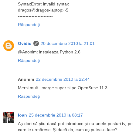
SyntaxError: invalid syntax
dragos@dragos-laptop:~$
-----------------------
Răspundeți
Ovidiu
20 decembrie 2010 la 21:01
@Anonim: instaleaza Python 2.6
Răspundeți
Anonim
22 decembrie 2010 la 22:44
Mersi mult...merge super si pe OpenSuse 11.3
Răspundeți
Ioan
25 decembrie 2010 la 08:17
Aș dori să știu dacă pot introduce și eu unele posturi tv, pe
care le urmăresc. Și dacă da, cum aș putea-o face?