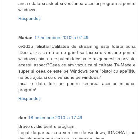
anca odata si astept si versiunea acestui program si pentru
windows.
Răspundeți
Marian
17 noiembrie 2010 la 07:49
ov1d1u felicitari!Calitatea de streaming este foarte buna
!Desi ai zis ca nu ai de gand sa faci si o versiune pentru
windows chiar nu te putem face sa te razgandesti in privinta
acestui aspect?Ceea ce am vazut ca si calitate Tv-Maxe e
super si ceea ce este pe Windows pare "pistol cu apa"!Nu
ne poti ajuta si cu o versiune pe windows?
Inca o data felicitari pentru crearea acestui minunat
program!
Răspundeți
dan
18 noiembrie 2010 la 17:49
Bravo ovidiu pentru program.
Legat de partea cu o versiune de windows, IGNORA-I, au
destule programe care nu le avem pe Linux