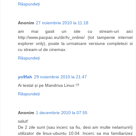
Răspundeți
Anonim
27 noiembrie 2010 la 11:18
am mai gasit un site cu stream-uri aici
http://www.pacpac.eu/dir/tv_online/ (tot tampenie internet
explorer only), poate la urmatoare versiune completezi si
cu stream-ul de cinemax.
Răspundeți
yo9fah
29 noiembrie 2010 la 21:47
Ai testat și pe Mandriva Linux !?
Răspundeți
Anonim
1 decembrie 2010 la 07:55
salut!
De 2 zile sunt (sau incerc sa fiu, desi am multe nelamuriri)
utilizator de linux-ubuntu 10.04. Incerc sa ma familiarizez