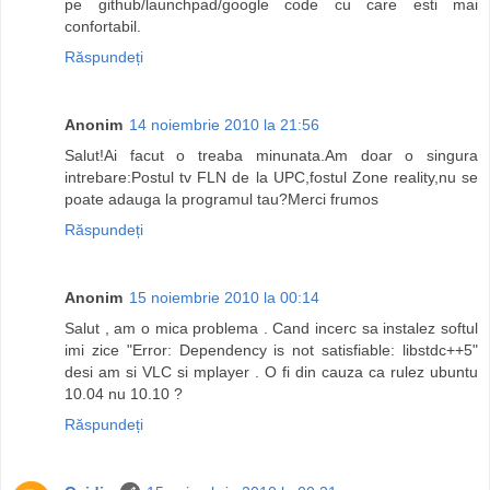
pe github/launchpad/google code cu care esti mai
confortabil.
Răspundeți
Anonim
14 noiembrie 2010 la 21:56
Salut!Ai facut o treaba minunata.Am doar o singura
intrebare:Postul tv FLN de la UPC,fostul Zone reality,nu se
poate adauga la programul tau?Merci frumos
Răspundeți
Anonim
15 noiembrie 2010 la 00:14
Salut , am o mica problema . Cand incerc sa instalez softul
imi zice "Error: Dependency is not satisfiable: libstdc++5"
desi am si VLC si mplayer . O fi din cauza ca rulez ubuntu
10.04 nu 10.10 ?
Răspundeți