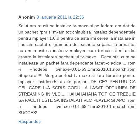
Anonim
9 ianuarie 2011 la 22:36
Salut am reusit sa instalez tv-maxe si pe fedora am dat de
un pachet rpm si m-am tot chinuit sa instalez dependentele
pentru mplayer 1.6.9 pentru ca asta imi cerea la instalare in
fine am cautat o gramada de pachete si pana la urma tot
nu am reusit sa instalez mplayer cum trebuie si mi-a dat
eroare la instalarea pachetului tv-maxe... Daca stiti cum se
instaleaza un pachet fara dependente faceti-o adica.... rpm
-i --nodeps tvmaxe-0.01-69.1mrb2010.1.noarch.rpm
Stupoare!!!!! Merge perfect tv-maxe si fara librariile pentru
mplayer libstdc++5 si alte porcarii DE CE? PENTRU CA
CEL CARE L-A SCRIS CODUL A LASAT OPTIUNEA DE
STREAMING IN VLC.... HAHAHAHAHA TOT CE TREBUIE
SA FACETI ESTE SA INSTALATI VLC PLAYER SI APOI rpm
-i --nodeps tvmaxe-0.01-69.1mrb2010.1.noarch.rpm
SUCCES!
Răspundeți