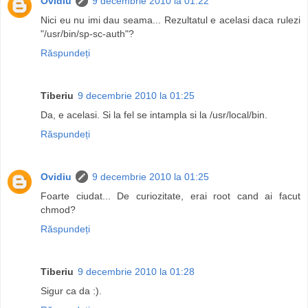
Ovidiu
9 decembrie 2010 la 01:22
Nici eu nu imi dau seama... Rezultatul e acelasi daca rulezi
"/usr/bin/sp-sc-auth"?
Răspundeți
Tiberiu
9 decembrie 2010 la 01:25
Da, e acelasi. Si la fel se intampla si la /usr/local/bin.
Răspundeți
Ovidiu
9 decembrie 2010 la 01:25
Foarte ciudat... De curiozitate, erai root cand ai facut
chmod?
Răspundeți
Tiberiu
9 decembrie 2010 la 01:28
Sigur ca da :).