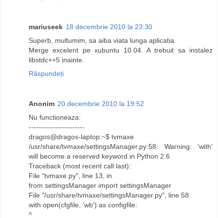
mariuseek
18 decembrie 2010 la 23:30
Superb, multumim, sa aiba viata lunga aplicatia.
Merge excelent pe xubuntu 10.04. A trebuit sa instalez
libstdc++5 inainte.
Răspundeți
Anonim
20 decembrie 2010 la 19:52
Nu functioneaza:
-----------------------
dragos@dragos-laptop:~$ tvmaxe
/usr/share/tvmaxe/settingsManager.py:58: Warning: 'with'
will become a reserved keyword in Python 2.6
Traceback (most recent call last):
File "tvmaxe.py", line 13, in
from settingsManager import settingsManager
File "/usr/share/tvmaxe/settingsManager.py", line 58
with open(cfgfile, 'wb') as configfile:
^