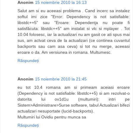
Anonim
15 noiembrie 2010 la 16:13
Salut am si eu aceeasi problema . Cand incerc sa instalez
softul imi zice "Error: Dependency is not satisfiable:
libstdc++5" sau "Eroare: Dependenţa nu poate fi
satisfăcuta: libstdc++5" am instalat si vlc si mplayer . Tot
10.04 folosesc, iar la actualizari nu am gasit ce ati spus mai
sus, am actvat ceva de la actualizari (ce continea cuvantul
backports sau cam asa ceva) si tot nu merge, aceeasi
eroare o da. Am versiunea in romana. Multumesc.
Răspundeți
Anonim
15 noiembrie 2010 la 21:45
eu tot 10.4 romana am si primeam aceiasi eroare
(Dependency is not satisfiable: libstdc++5) si am rezolvat-o
datorita lui ov1d1u (multumiri): intri pe
Sistem>Administrare>Surse software, tabul Actualizari bifezi
actualizari nesuportate (lucid-backports).
Multumiri lui Ovidiu pentru munca sa
Răspundeți