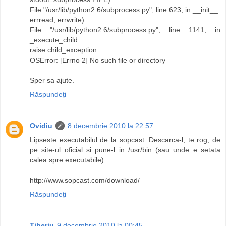
File "/usr/lib/python2.6/subprocess.py", line 623, in __init__
errread, errwrite)
File "/usr/lib/python2.6/subprocess.py", line 1141, in
_execute_child
raise child_exception
OSError: [Errno 2] No such file or directory
Sper sa ajute.
Răspundeți
Ovidiu
8 decembrie 2010 la 22:57
Lipseste executabilul de la sopcast. Descarca-l, te rog, de
pe site-ul oficial si pune-l in /usr/bin (sau unde e setata
calea spre executabile).
http://www.sopcast.com/download/
Răspundeți
Tiberiu
9 decembrie 2010 la 00:45