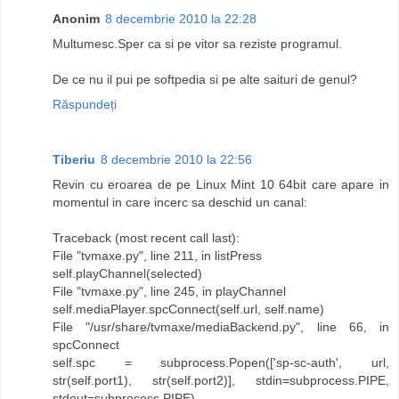
Anonim
8 decembrie 2010 la 22:28
Multumesc.Sper ca si pe vitor sa reziste programul.
De ce nu il pui pe softpedia si pe alte saituri de genul?
Răspundeți
Tiberiu
8 decembrie 2010 la 22:56
Revin cu eroarea de pe Linux Mint 10 64bit care apare in
momentul in care incerc sa deschid un canal:
Traceback (most recent call last):
File "tvmaxe.py", line 211, in listPress
self.playChannel(selected)
File "tvmaxe.py", line 245, in playChannel
self.mediaPlayer.spcConnect(self.url, self.name)
File "/usr/share/tvmaxe/mediaBackend.py", line 66, in
spcConnect
self.spc = subprocess.Popen(['sp-sc-auth', url,
str(self.port1), str(self.port2)], stdin=subprocess.PIPE,
stdout=subprocess.PIPE)