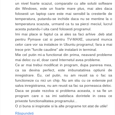
un nivel foarte scazut, comparativ cu alte solutii software
din Windows, este un foarte mare plus, mai ales daca
folosesti un laptop care este mai sensibil la cresterile de
temperatura, putandu-se inchide daca nu se mentine la o
temperatura scazuta, urmand ca tu sa pierzi meciul, lucrul
acesta putandu-l uita cand folosesti programul.
Imi mai place si faptul ca ai ales sa faci arhive .deb atat
pentru Pymaxe cat si pentru TV-MAXE, usurand munca
celor care vor sa instaleze in Ubuntu programul, fara a mai
trece prin "furcile caudine" ale instalarii in terminal.
Mie cel putin mi-a functionat din prima, neavand probleme
mai deloc cu el, doar cand Internetul avea probleme.
Ce ar mai trebui modificat in program, dupa parerea mea,
ca sa devina perfect, este imbunatatirea optiunii de
inregistrare. Eu, cel putin, nu am reusit sa o fac sa
functioneze cu nici un chip. Nu am stiu cu ce extensie pot
salva inregistrarea, nu am reusit sa fac sa porneasca deloc.
Daca se poate rezolva si problema aceasta, o sa fie un
program care o sa imi satisfaca dorintele in ceea ce
priveste functionalitatea programului...
O zi buna si inspiratie si la alte programe tot atat de utile!
Răspundeți