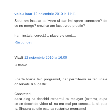
voicu ioan
12 noiembrie 2010 la 11:11
Salut am instalat software-ul dar imi apare conectare? de
ce nu merge? crezi ca am facut vreo prostie?
l-am instalat corect:( .. playerele sunt....
Răspundeți
Vladi
12 noiembrie 2010 la 16:09
tv maxe
Foarte foarte fain programul, dar permite-mi sa fac unele
observatii si sugestii:
Constatari:
daca aleg sa deschid streamul cu mplayer (extern), dupa
ce se deschide video-ul, nu ma mai pot conecta la alt post
tv. Singura solutie este sa restartez programul