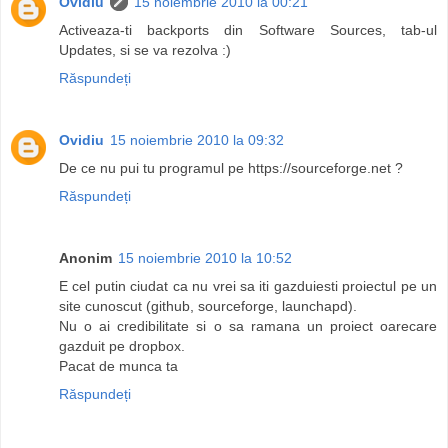
Ovidiu
15 noiembrie 2010 la 00:21
Activeaza-ti backports din Software Sources, tab-ul
Updates, si se va rezolva :)
Răspundeți
Ovidiu
15 noiembrie 2010 la 09:32
De ce nu pui tu programul pe https://sourceforge.net ?
Răspundeți
Anonim
15 noiembrie 2010 la 10:52
E cel putin ciudat ca nu vrei sa iti gazduiesti proiectul pe un
site cunoscut (github, sourceforge, launchapd).
Nu o ai credibilitate si o sa ramana un proiect oarecare
gazduit pe dropbox.
Pacat de munca ta
Răspundeți