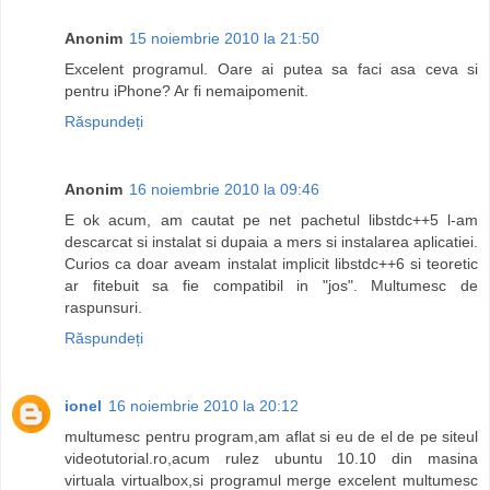
Anonim
15 noiembrie 2010 la 21:50
Excelent programul. Oare ai putea sa faci asa ceva si
pentru iPhone? Ar fi nemaipomenit.
Răspundeți
Anonim
16 noiembrie 2010 la 09:46
E ok acum, am cautat pe net pachetul libstdc++5 l-am
descarcat si instalat si dupaia a mers si instalarea aplicatiei.
Curios ca doar aveam instalat implicit libstdc++6 si teoretic
ar fitebuit sa fie compatibil in "jos". Multumesc de
raspunsuri.
Răspundeți
ionel
16 noiembrie 2010 la 20:12
multumesc pentru program,am aflat si eu de el de pe siteul
videotutorial.ro,acum rulez ubuntu 10.10 din masina
virtuala virtualbox,si programul merge excelent multumesc