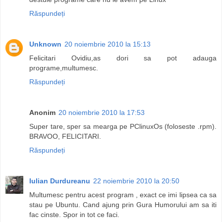
Răspundeți
Unknown
20 noiembrie 2010 la 15:13
Felicitari Ovidiu,as dori sa pot adauga
programe,multumesc.
Răspundeți
Anonim
20 noiembrie 2010 la 17:53
Super tare, sper sa mearga pe PClinuxOs (foloseste .rpm).
BRAVOO, FELICITARI.
Răspundeți
Iulian Durdureanu
22 noiembrie 2010 la 20:50
Multumesc pentru acest program , exact ce imi lipsea ca sa
stau pe Ubuntu. Cand ajung prin Gura Humorului am sa iti
fac cinste. Spor in tot ce faci.