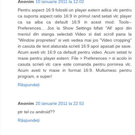
Anonim
10 ianuarie 2011 la 12:02
Pentru aspect 16:9 folositi un player extern adica vlc pentru
ca suporta aspect ratio 16:9 in primul rand setati vlc player
ca sa aiba ca default 16:9 in acest mod: Tools--
Preferences... Jos la Show Settings bifati "All' apoi din
meniul din stanga selectati Video si dati scroll pana la
"Window propreties" si veti vedea mai jos "Video cropping"
in casuta de text alaturata scrieti 16:9 apoi apasati pe save.
Acum aveti vlc 16:9 ca default pentru video. Acum setati tv
maxe pentru player extern: File > Preferences > si acolo in
casuta scrieti vlc care este comanda pentru pornirea vlc.
Acum aveti tv maxe in format 16:9. Multumesc pentru
program, e super!
Răspundeți
Anonim
20 ianuarie 2011 la 22:52
ptr tel cu android??
Răspundeți