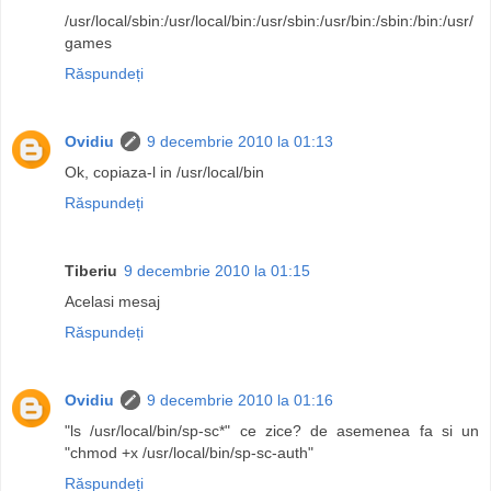
/usr/local/sbin:/usr/local/bin:/usr/sbin:/usr/bin:/sbin:/bin:/usr/
games
Răspundeți
Ovidiu
9 decembrie 2010 la 01:13
Ok, copiaza-l in /usr/local/bin
Răspundeți
Tiberiu
9 decembrie 2010 la 01:15
Acelasi mesaj
Răspundeți
Ovidiu
9 decembrie 2010 la 01:16
"ls /usr/local/bin/sp-sc*" ce zice? de asemenea fa si un
"chmod +x /usr/local/bin/sp-sc-auth"
Răspundeți