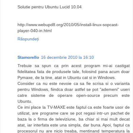
Solutie pentru Ubuntu Lucid 10.04
http://www.webupd8.org/2010/05/install-linux-sopcast-
player-040-in.html
Răspundeți
Stamorello
16 decembrie 2010 la 16:10
Trebuie sa spun ca prin acest program mi-ai castigat
fidelitatea fata de produsele tale, folosind pana acum doar
Pymaxe, de la tine, atat in Ubuntu cat si in Windows.
Consider ca nu este nevoie ca sa fie scrisa si o varianta
pentru Windows, fiindca doar astfel se pot "ademeni" useri
catre sisteme de operare open-source precum este
Ubuntu.
Ce imi place la TV-MAXE este faptul ca este foarte usor de
utilizat, are programe care se pot regasi intr-un pachet de
baza la o firma de televiziune, ba chiar si mai mult decat
atat, iar interfata este una simpla, dar buna. Apoi, faptul ca
procesorul nu are nicio treaba, mentinand temperatura la