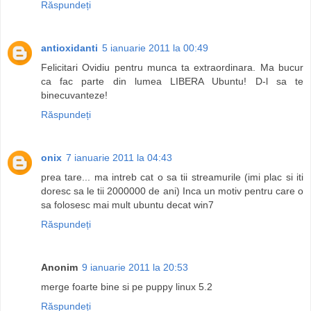
Răspundeți
antioxidanti
5 ianuarie 2011 la 00:49
Felicitari Ovidiu pentru munca ta extraordinara. Ma bucur
ca fac parte din lumea LIBERA Ubuntu! D-l sa te
binecuvanteze!
Răspundeți
onix
7 ianuarie 2011 la 04:43
prea tare... ma intreb cat o sa tii streamurile (imi plac si iti
doresc sa le tii 2000000 de ani) Inca un motiv pentru care o
sa folosesc mai mult ubuntu decat win7
Răspundeți
Anonim
9 ianuarie 2011 la 20:53
merge foarte bine si pe puppy linux 5.2
Răspundeți