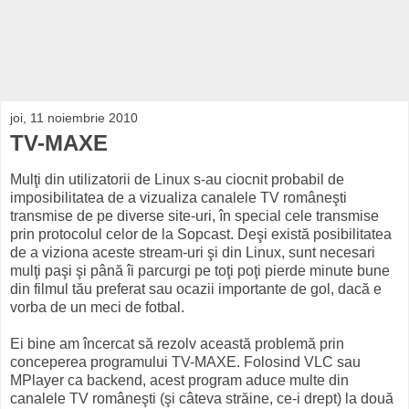
joi, 11 noiembrie 2010
TV-MAXE
Mulţi din utilizatorii de Linux s-au ciocnit probabil de
imposibilitatea de a vizualiza canalele TV româneşti
transmise de pe diverse site-uri, în special cele transmise
prin protocolul celor de la Sopcast. Deşi există posibilitatea
de a viziona aceste stream-uri şi din Linux, sunt necesari
mulţi paşi şi până îi parcurgi pe toţi poţi pierde minute bune
din filmul tău preferat sau ocazii importante de gol, dacă e
vorba de un meci de fotbal.
Ei bine am încercat să rezolv această problemă prin
conceperea programului TV-MAXE. Folosind VLC sau
MPlayer ca backend, acest program aduce multe din
canalele TV româneşti (şi câteva străine, ce-i drept) la două