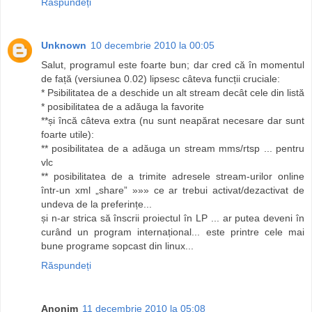
Răspundeți
Unknown
10 decembrie 2010 la 00:05
Salut, programul este foarte bun; dar cred că în momentul
de față (versiunea 0.02) lipsesc câteva funcții cruciale:
* Psibilitatea de a deschide un alt stream decât cele din listă
* posibilitatea de a adăuga la favorite
**și încă câteva extra (nu sunt neapărat necesare dar sunt
foarte utile):
** posibilitatea de a adăuga un stream mms/rtsp ... pentru
vlc
** posibilitatea de a trimite adresele stream-urilor online
într-un xml „share” »»» ce ar trebui activat/dezactivat de
undeva de la preferințe...
și n-ar strica să înscrii proiectul în LP ... ar putea deveni în
curând un program internațional... este printre cele mai
bune programe sopcast din linux...
Răspundeți
Anonim
11 decembrie 2010 la 05:08