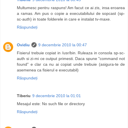
Multumesc pentru raspuns! Am facut ce ai zis, insa eroarea
a ramas. Am pus o copie a executabilului de sopcast (sp-
sc-auth) in toate folderele in care e instalat tv-maxe.
Răspundeți
Ovidiu
9 decembrie 2010 la 00:47
Fisierul trebuie copiat in /usr/bin. Ruleaza in consola sp-sc-
auth si zi-mi ce output primesti. Daca spune "command not
found" e clar ca nu ai copiat unde trebuie (asigura-te de
asemenea ca fisierul e executabil)
Răspundeți
Tiberiu
9 decembrie 2010 la 01:01
Mesajul este: No such file or directory
Răspundeți