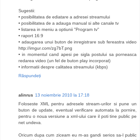
Sugestii:
• posibilitatea de ediatare a adresei streamului
• posibilitatea de a adauga manual si alte canale tv
• listarea in meniu a optiunii "Program tv"
• raport 16:9
• adaugarea unui buton de inregistrare sub fereastra video
http://imgur.com/zg7bT.png
• in momentul cand apesi pe sigla postului sa porneasca
redarea video (un fel de buton play incorporat)
• informatii despre calitatea streamului (kbps)
Răspundeți
alinrus
13 noiembrie 2010 la 17:18
Foloseste XML pentru adresele stream-urilor si pune un
buton de update, eventual verificare automata la pornire,
pentru o noua versiune a xml-ului care il poti tine public pe
net undeva.
Oricum dupa cum ziceam eu m-as gandi serios sa-l public