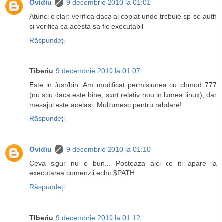
Ovidiu
9 decembrie 2010 la 01:01
Atunci e clar: verifica daca ai copiat unde trebuie sp-sc-auth
si verifica ca acesta sa fie executabil
Răspundeți
Tiberiu
9 decembrie 2010 la 01:07
Este in /usr/bin. Am modificat permisiunea cu chmod 777
(nu stiu daca este bine, sunt relativ nou in lumea linux), dar
mesajul este acelasi. Multumesc pentru rabdare!
Răspundeți
Ovidiu
9 decembrie 2010 la 01:10
Ceva sigur nu e bun... Posteaza aici ce iti apare la
executarea comenzii echo $PATH
Răspundeți
TIberiu
9 decembrie 2010 la 01:12