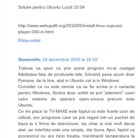
Solutie pentru Ubuntu Lucid 10.04
http://www.webupd8.org/2010/05/install-linux-sopcast-
player-040-in.html
Răspundeți
Stamorello
16 decembrie 2010 la 16:10
Trebuie sa spun ca prin acest program mi-ai castigat
fidelitatea fata de produsele tale, folosind pana acum doar
Pymaxe, de la tine, atat in Ubuntu cat si in Windows.
Consider ca nu este nevoie ca sa fie scrisa si o varianta
pentru Windows, fiindca doar astfel se pot "ademeni" useri
catre sisteme de operare open-source precum este
Ubuntu.
Ce imi place la TV-MAXE este faptul ca este foarte usor de
utilizat, are programe care se pot regasi intr-un pachet de
baza la o firma de televiziune, ba chiar si mai mult decat
atat, iar interfata este una simpla, dar buna. Apoi, faptul ca
procesorul nu are nicio treaba, mentinand temperatura la