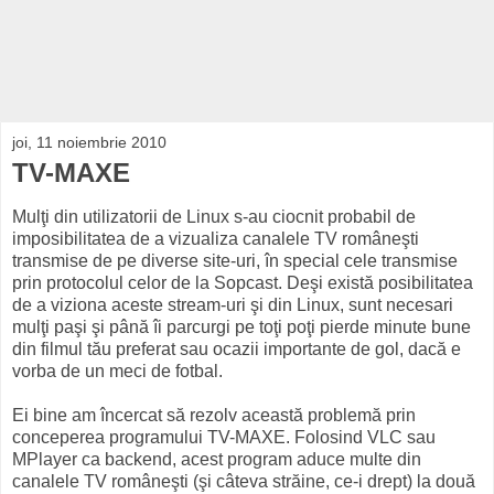
joi, 11 noiembrie 2010
TV-MAXE
Mulţi din utilizatorii de Linux s-au ciocnit probabil de
imposibilitatea de a vizualiza canalele TV româneşti
transmise de pe diverse site-uri, în special cele transmise
prin protocolul celor de la Sopcast. Deşi există posibilitatea
de a viziona aceste stream-uri şi din Linux, sunt necesari
mulţi paşi şi până îi parcurgi pe toţi poţi pierde minute bune
din filmul tău preferat sau ocazii importante de gol, dacă e
vorba de un meci de fotbal.
Ei bine am încercat să rezolv această problemă prin
conceperea programului TV-MAXE. Folosind VLC sau
MPlayer ca backend, acest program aduce multe din
canalele TV româneşti (şi câteva străine, ce-i drept) la două