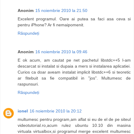
Anonim
15 noiembrie 2010 la 21:50
Excelent programul. Oare ai putea sa faci asa ceva si
pentru iPhone? Ar fi nemaipomenit.
Răspundeți
Anonim
16 noiembrie 2010 la 09:46
E ok acum, am cautat pe net pachetul libstdc++5 l-am
descarcat si instalat si dupaia a mers si instalarea aplicatiei.
Curios ca doar aveam instalat implicit libstdc++6 si teoretic
ar fitebuit sa fie compatibil in "jos". Multumesc de
raspunsuri.
Răspundeți
ionel
16 noiembrie 2010 la 20:12
multumesc pentru program,am aflat si eu de el de pe siteul
videotutorial.ro,acum rulez ubuntu 10.10 din masina
virtuala virtualbox,si programul merge excelent multumesc