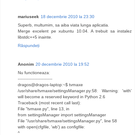
mariuseek
18 decembrie 2010 la 23:30
Superb, multumim, sa aiba viata lunga aplicatia.
Merge excelent pe xubuntu 10.04. A trebuit sa instalez
libstdc++5 inainte.
Răspundeți
Anonim
20 decembrie 2010 la 19:52
Nu functioneaza:
-----------------------
dragos@dragos-laptop:~$ tvmaxe
/usr/share/tvmaxe/settingsManager.py:58: Warning: 'with'
will become a reserved keyword in Python 2.6
Traceback (most recent call last):
File "tvmaxe.py", line 13, in
from settingsManager import settingsManager
File "/usr/share/tvmaxe/settingsManager.py", line 58
with open(cfgfile, 'wb') as configfile:
^