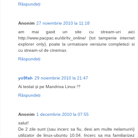
Răspundeți
Anonim
27 noiembrie 2010 la 11:18
am mai gasit un site cu stream-uri aici
http://www.pacpac.eu/dir/tv_online/ (tot tampenie internet
explorer only), poate la urmatoare versiune completezi si
cu stream-ul de cinemax.
Răspundeți
yo9fah
29 noiembrie 2010 la 21:47
Ai testat și pe Mandriva Linux !?
Răspundeți
Anonim
1 decembrie 2010 la 07:55
salut!
De 2 zile sunt (sau incerc sa fiu, desi am multe nelamuriri)
utilizator de linux-ubuntu 10.04. Incerc sa ma familiarizez