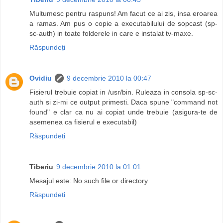
Multumesc pentru raspuns! Am facut ce ai zis, insa eroarea
a ramas. Am pus o copie a executabilului de sopcast (sp-
sc-auth) in toate folderele in care e instalat tv-maxe.
Răspundeți
Ovidiu
9 decembrie 2010 la 00:47
Fisierul trebuie copiat in /usr/bin. Ruleaza in consola sp-sc-
auth si zi-mi ce output primesti. Daca spune "command not
found" e clar ca nu ai copiat unde trebuie (asigura-te de
asemenea ca fisierul e executabil)
Răspundeți
Tiberiu
9 decembrie 2010 la 01:01
Mesajul este: No such file or directory
Răspundeți