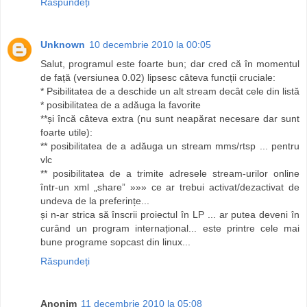
Răspundeți
Unknown
10 decembrie 2010 la 00:05
Salut, programul este foarte bun; dar cred că în momentul
de față (versiunea 0.02) lipsesc câteva funcții cruciale:
* Psibilitatea de a deschide un alt stream decât cele din listă
* posibilitatea de a adăuga la favorite
**și încă câteva extra (nu sunt neapărat necesare dar sunt
foarte utile):
** posibilitatea de a adăuga un stream mms/rtsp ... pentru
vlc
** posibilitatea de a trimite adresele stream-urilor online
într-un xml „share” »»» ce ar trebui activat/dezactivat de
undeva de la preferințe...
și n-ar strica să înscrii proiectul în LP ... ar putea deveni în
curând un program internațional... este printre cele mai
bune programe sopcast din linux...
Răspundeți
Anonim
11 decembrie 2010 la 05:08