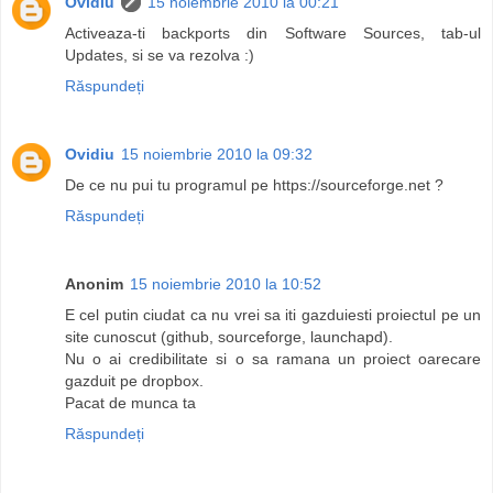
Ovidiu
15 noiembrie 2010 la 00:21
Activeaza-ti backports din Software Sources, tab-ul
Updates, si se va rezolva :)
Răspundeți
Ovidiu
15 noiembrie 2010 la 09:32
De ce nu pui tu programul pe https://sourceforge.net ?
Răspundeți
Anonim
15 noiembrie 2010 la 10:52
E cel putin ciudat ca nu vrei sa iti gazduiesti proiectul pe un
site cunoscut (github, sourceforge, launchapd).
Nu o ai credibilitate si o sa ramana un proiect oarecare
gazduit pe dropbox.
Pacat de munca ta
Răspundeți