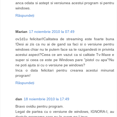
anca odata si astept si versiunea acestui program si pentru
windows.
Răspundeți
Marian
17 noiembrie 2010 la 07:49
ov1d1u felicitari!Calitatea de streaming este foarte buna
!Desi ai zis ca nu ai de gand sa faci si o versiune pentru
windows chiar nu te putem face sa te razgandesti in privinta
acestui aspect?Ceea ce am vazut ca si calitate Tv-Maxe e
super si ceea ce este pe Windows pare "pistol cu apa"!Nu
ne poti ajuta si cu o versiune pe windows?
Inca o data felicitari pentru crearea acestui minunat
program!
Răspundeți
dan
18 noiembrie 2010 la 17:49
Bravo ovidiu pentru program.
Legat de partea cu o versiune de windows, IGNORA-I, au
destule programe care nu le avem pe Linux