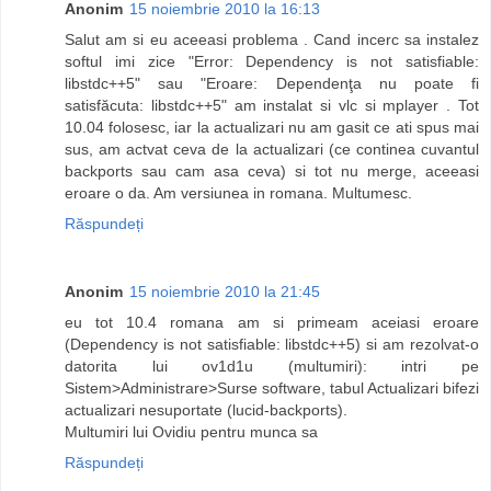
Anonim
15 noiembrie 2010 la 16:13
Salut am si eu aceeasi problema . Cand incerc sa instalez
softul imi zice "Error: Dependency is not satisfiable:
libstdc++5" sau "Eroare: Dependenţa nu poate fi
satisfăcuta: libstdc++5" am instalat si vlc si mplayer . Tot
10.04 folosesc, iar la actualizari nu am gasit ce ati spus mai
sus, am actvat ceva de la actualizari (ce continea cuvantul
backports sau cam asa ceva) si tot nu merge, aceeasi
eroare o da. Am versiunea in romana. Multumesc.
Răspundeți
Anonim
15 noiembrie 2010 la 21:45
eu tot 10.4 romana am si primeam aceiasi eroare
(Dependency is not satisfiable: libstdc++5) si am rezolvat-o
datorita lui ov1d1u (multumiri): intri pe
Sistem>Administrare>Surse software, tabul Actualizari bifezi
actualizari nesuportate (lucid-backports).
Multumiri lui Ovidiu pentru munca sa
Răspundeți