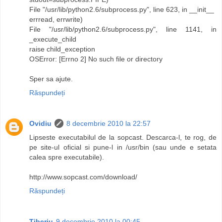
File "/usr/lib/python2.6/subprocess.py", line 623, in __init__
errread, errwrite)
File "/usr/lib/python2.6/subprocess.py", line 1141, in
_execute_child
raise child_exception
OSError: [Errno 2] No such file or directory
Sper sa ajute.
Răspundeți
Ovidiu
8 decembrie 2010 la 22:57
Lipseste executabilul de la sopcast. Descarca-l, te rog, de
pe site-ul oficial si pune-l in /usr/bin (sau unde e setata
calea spre executabile).
http://www.sopcast.com/download/
Răspundeți
Tiberiu
9 decembrie 2010 la 00:45