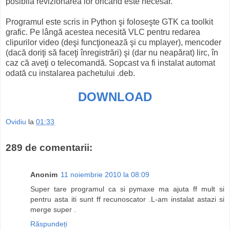
posibilă revizionarea lor oricând este necesar.
Programul este scris in Python şi foloseşte GTK ca toolkit
grafic. Pe lângă acestea necesită VLC pentru redarea
clipurilor video (deşi funcţionează şi cu mplayer), mencoder
(dacă doriţi să faceţi înregistrări) şi (dar nu neapărat) lirc, în
caz că aveţi o telecomandă. Sopcast va fi instalat automat
odată cu instalarea pachetului .deb.
DOWNLOAD
Ovidiu
la
01:33
289 de comentarii:
Anonim
11 noiembrie 2010 la 08:09
Super tare programul ca si pymaxe ma ajuta ff mult si
pentru asta iti sunt ff recunoscator .L-am instalat astazi si
merge super .
Răspundeți