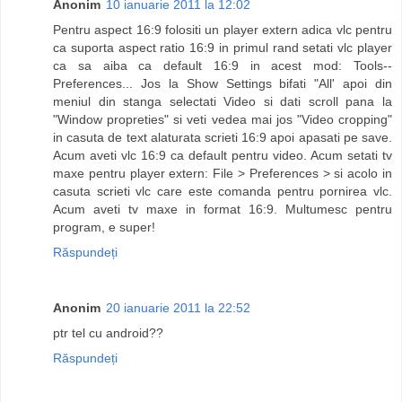
Anonim
10 ianuarie 2011 la 12:02
Pentru aspect 16:9 folositi un player extern adica vlc pentru
ca suporta aspect ratio 16:9 in primul rand setati vlc player
ca sa aiba ca default 16:9 in acest mod: Tools--
Preferences... Jos la Show Settings bifati "All' apoi din
meniul din stanga selectati Video si dati scroll pana la
"Window propreties" si veti vedea mai jos "Video cropping"
in casuta de text alaturata scrieti 16:9 apoi apasati pe save.
Acum aveti vlc 16:9 ca default pentru video. Acum setati tv
maxe pentru player extern: File > Preferences > si acolo in
casuta scrieti vlc care este comanda pentru pornirea vlc.
Acum aveti tv maxe in format 16:9. Multumesc pentru
program, e super!
Răspundeți
Anonim
20 ianuarie 2011 la 22:52
ptr tel cu android??
Răspundeți