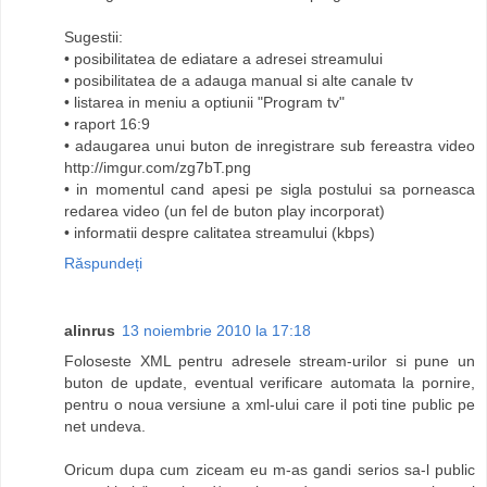
Sugestii:
• posibilitatea de ediatare a adresei streamului
• posibilitatea de a adauga manual si alte canale tv
• listarea in meniu a optiunii "Program tv"
• raport 16:9
• adaugarea unui buton de inregistrare sub fereastra video
http://imgur.com/zg7bT.png
• in momentul cand apesi pe sigla postului sa porneasca
redarea video (un fel de buton play incorporat)
• informatii despre calitatea streamului (kbps)
Răspundeți
alinrus
13 noiembrie 2010 la 17:18
Foloseste XML pentru adresele stream-urilor si pune un
buton de update, eventual verificare automata la pornire,
pentru o noua versiune a xml-ului care il poti tine public pe
net undeva.
Oricum dupa cum ziceam eu m-as gandi serios sa-l public