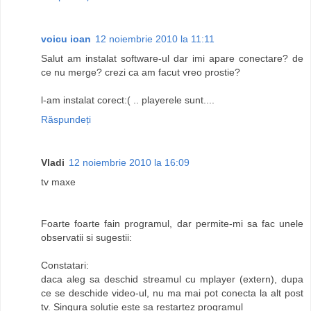
voicu ioan
12 noiembrie 2010 la 11:11
Salut am instalat software-ul dar imi apare conectare? de
ce nu merge? crezi ca am facut vreo prostie?
l-am instalat corect:( .. playerele sunt....
Răspundeți
Vladi
12 noiembrie 2010 la 16:09
tv maxe
Foarte foarte fain programul, dar permite-mi sa fac unele
observatii si sugestii:
Constatari:
daca aleg sa deschid streamul cu mplayer (extern), dupa
ce se deschide video-ul, nu ma mai pot conecta la alt post
tv. Singura solutie este sa restartez programul