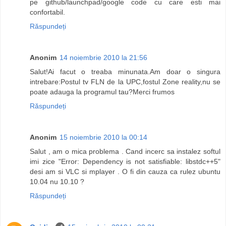
pe github/launchpad/google code cu care esti mai
confortabil.
Răspundeți
Anonim
14 noiembrie 2010 la 21:56
Salut!Ai facut o treaba minunata.Am doar o singura
intrebare:Postul tv FLN de la UPC,fostul Zone reality,nu se
poate adauga la programul tau?Merci frumos
Răspundeți
Anonim
15 noiembrie 2010 la 00:14
Salut , am o mica problema . Cand incerc sa instalez softul
imi zice "Error: Dependency is not satisfiable: libstdc++5"
desi am si VLC si mplayer . O fi din cauza ca rulez ubuntu
10.04 nu 10.10 ?
Răspundeți