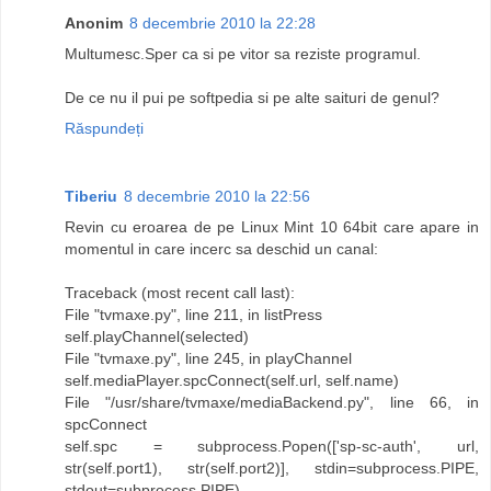
Anonim
8 decembrie 2010 la 22:28
Multumesc.Sper ca si pe vitor sa reziste programul.
De ce nu il pui pe softpedia si pe alte saituri de genul?
Răspundeți
Tiberiu
8 decembrie 2010 la 22:56
Revin cu eroarea de pe Linux Mint 10 64bit care apare in
momentul in care incerc sa deschid un canal:
Traceback (most recent call last):
File "tvmaxe.py", line 211, in listPress
self.playChannel(selected)
File "tvmaxe.py", line 245, in playChannel
self.mediaPlayer.spcConnect(self.url, self.name)
File "/usr/share/tvmaxe/mediaBackend.py", line 66, in
spcConnect
self.spc = subprocess.Popen(['sp-sc-auth', url,
str(self.port1), str(self.port2)], stdin=subprocess.PIPE,
stdout=subprocess.PIPE)