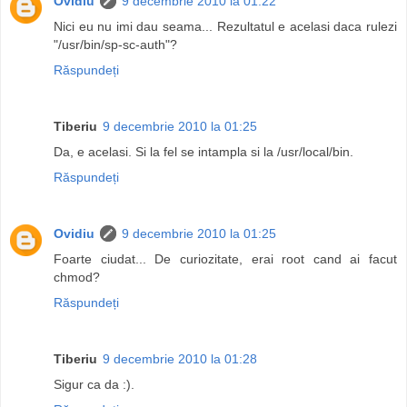
Ovidiu
9 decembrie 2010 la 01:22
Nici eu nu imi dau seama... Rezultatul e acelasi daca rulezi
"/usr/bin/sp-sc-auth"?
Răspundeți
Tiberiu
9 decembrie 2010 la 01:25
Da, e acelasi. Si la fel se intampla si la /usr/local/bin.
Răspundeți
Ovidiu
9 decembrie 2010 la 01:25
Foarte ciudat... De curiozitate, erai root cand ai facut
chmod?
Răspundeți
Tiberiu
9 decembrie 2010 la 01:28
Sigur ca da :).