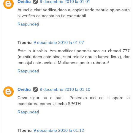
Ovidiu
9 decembrie 2010 la 01:01
Atunci e clar: verifica daca ai copiat unde trebuie sp-sc-auth
si verifica ca acesta sa fie executabil
Răspundeți
Tiberiu
9 decembrie 2010 la 01:07
Este in /usr/bin. Am modificat permisiunea cu chmod 777
(nu stiu daca este bine, sunt relativ nou in lumea linux), dar
mesajul este acelasi. Multumesc pentru rabdare!
Răspundeți
Ovidiu
9 decembrie 2010 la 01:10
Ceva sigur nu e bun... Posteaza aici ce iti apare la
executarea comenzii echo $PATH
Răspundeți
TIberiu
9 decembrie 2010 la 01:12