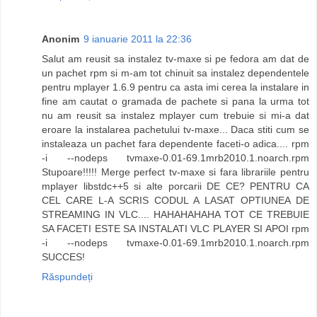
Anonim
9 ianuarie 2011 la 22:36
Salut am reusit sa instalez tv-maxe si pe fedora am dat de
un pachet rpm si m-am tot chinuit sa instalez dependentele
pentru mplayer 1.6.9 pentru ca asta imi cerea la instalare in
fine am cautat o gramada de pachete si pana la urma tot
nu am reusit sa instalez mplayer cum trebuie si mi-a dat
eroare la instalarea pachetului tv-maxe... Daca stiti cum se
instaleaza un pachet fara dependente faceti-o adica.... rpm
-i --nodeps tvmaxe-0.01-69.1mrb2010.1.noarch.rpm
Stupoare!!!!! Merge perfect tv-maxe si fara librariile pentru
mplayer libstdc++5 si alte porcarii DE CE? PENTRU CA
CEL CARE L-A SCRIS CODUL A LASAT OPTIUNEA DE
STREAMING IN VLC.... HAHAHAHAHA TOT CE TREBUIE
SA FACETI ESTE SA INSTALATI VLC PLAYER SI APOI rpm
-i --nodeps tvmaxe-0.01-69.1mrb2010.1.noarch.rpm
SUCCES!
Răspundeți