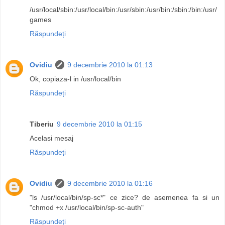
/usr/local/sbin:/usr/local/bin:/usr/sbin:/usr/bin:/sbin:/bin:/usr/
games
Răspundeți
Ovidiu
9 decembrie 2010 la 01:13
Ok, copiaza-l in /usr/local/bin
Răspundeți
Tiberiu
9 decembrie 2010 la 01:15
Acelasi mesaj
Răspundeți
Ovidiu
9 decembrie 2010 la 01:16
"ls /usr/local/bin/sp-sc*" ce zice? de asemenea fa si un
"chmod +x /usr/local/bin/sp-sc-auth"
Răspundeți