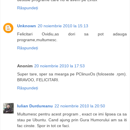
Răspundeți
Unknown
20 noiembrie 2010 la 15:13
Felicitari Ovidiu,as dori sa pot adauga
programe,multumesc.
Răspundeți
Anonim
20 noiembrie 2010 la 17:53
Super tare, sper sa mearga pe PClinuxOs (foloseste .rpm).
BRAVOO, FELICITARI.
Răspundeți
Iulian Durdureanu
22 noiembrie 2010 la 20:50
Multumesc pentru acest program , exact ce imi lipsea ca sa
stau pe Ubuntu. Cand ajung prin Gura Humorului am sa iti
fac cinste. Spor in tot ce faci.