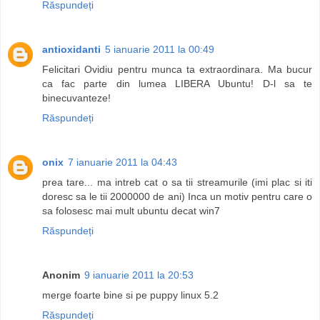
Răspundeți
antioxidanti
5 ianuarie 2011 la 00:49
Felicitari Ovidiu pentru munca ta extraordinara. Ma bucur
ca fac parte din lumea LIBERA Ubuntu! D-l sa te
binecuvanteze!
Răspundeți
onix
7 ianuarie 2011 la 04:43
prea tare... ma intreb cat o sa tii streamurile (imi plac si iti
doresc sa le tii 2000000 de ani) Inca un motiv pentru care o
sa folosesc mai mult ubuntu decat win7
Răspundeți
Anonim
9 ianuarie 2011 la 20:53
merge foarte bine si pe puppy linux 5.2
Răspundeți