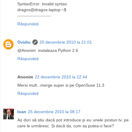
SyntaxError: invalid syntax
dragos@dragos-laptop:~$
-----------------------
Răspundeți
Ovidiu
20 decembrie 2010 la 21:01
@Anonim: instaleaza Python 2.6
Răspundeți
Anonim
22 decembrie 2010 la 22:44
Mersi mult...merge super si pe OpenSuse 11.3
Răspundeți
Ioan
25 decembrie 2010 la 08:17
Aș dori să știu dacă pot introduce și eu unele posturi tv, pe
care le urmăresc. Și dacă da, cum aș putea-o face?