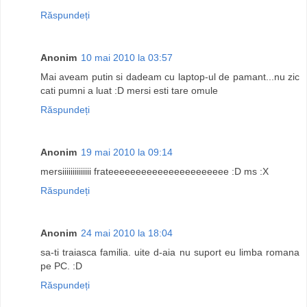
Răspundeți
Anonim
10 mai 2010 la 03:57
Mai aveam putin si dadeam cu laptop-ul de pamant...nu zic
cati pumni a luat :D mersi esti tare omule
Răspundeți
Anonim
19 mai 2010 la 09:14
mersiiiiiiiiiiiiii frateeeeeeeeeeeeeeeeeeeeee :D ms :X
Răspundeți
Anonim
24 mai 2010 la 18:04
sa-ti traiasca familia. uite d-aia nu suport eu limba romana
pe PC. :D
Răspundeți