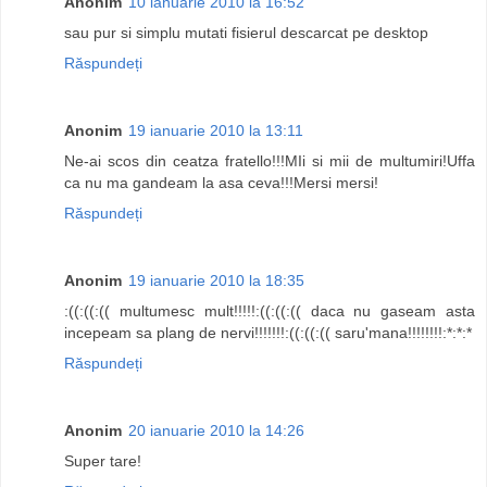
Anonim
10 ianuarie 2010 la 16:52
sau pur si simplu mutati fisierul descarcat pe desktop
Răspundeți
Anonim
19 ianuarie 2010 la 13:11
Ne-ai scos din ceatza fratello!!!MIi si mii de multumiri!Uffa
ca nu ma gandeam la asa ceva!!!Mersi mersi!
Răspundeți
Anonim
19 ianuarie 2010 la 18:35
:((:((:(( multumesc mult!!!!!:((:((:(( daca nu gaseam asta
incepeam sa plang de nervi!!!!!!!:((:((:(( saru'mana!!!!!!!!:*:*:*
Răspundeți
Anonim
20 ianuarie 2010 la 14:26
Super tare!