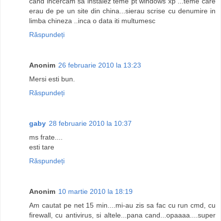
cand incercam sa instalez teme pt windows xp ...teme care
erau de pe un site din china...sierau scrise cu denumire in
limba chineza ..inca o data iti multumesc
Răspundeți
Anonim
26 februarie 2010 la 13:23
Mersi esti bun.
Răspundeți
gaby
28 februarie 2010 la 10:37
ms frate....
esti tare
Răspundeți
Anonim
10 martie 2010 la 18:19
Am cautat pe net 15 min....mi-au zis sa fac cu run cmd, cu
firewall, cu antivirus, si altele...pana cand...opaaaa....super