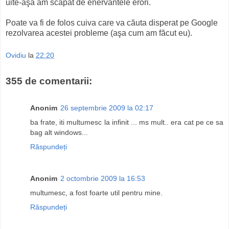
uite-aşa am scăpat de enervantele erori.
Poate va fi de folos cuiva care va căuta disperat pe Google
rezolvarea acestei probleme (aşa cum am făcut eu).
Ovidiu
la
22:20
355 de comentarii:
Anonim
26 septembrie 2009 la 02:17
ba frate, iti multumesc la infinit ... ms mult.. era cat pe ce sa
bag alt windows...
Răspundeți
Anonim
2 octombrie 2009 la 16:53
multumesc, a fost foarte util pentru mine.
Răspundeți