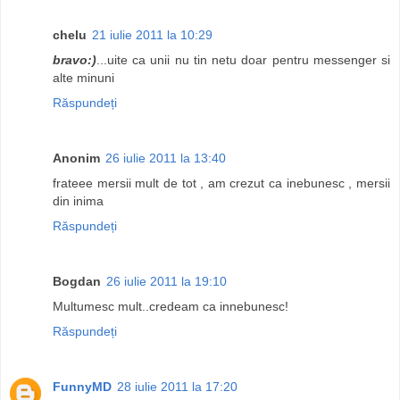
chelu
21 iulie 2011 la 10:29
bravo:)
...uite ca unii nu tin netu doar pentru messenger si
alte minuni
Răspundeți
Anonim
26 iulie 2011 la 13:40
frateee mersii mult de tot , am crezut ca inebunesc , mersii
din inima
Răspundeți
Bogdan
26 iulie 2011 la 19:10
Multumesc mult..credeam ca innebunesc!
Răspundeți
FunnyMD
28 iulie 2011 la 17:20