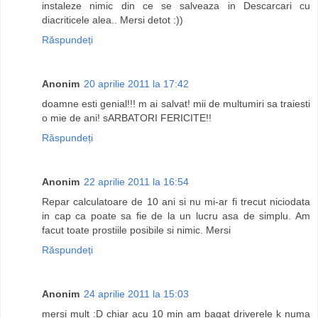
instaleze nimic din ce se salveaza in Descarcari cu
diacriticele alea.. Mersi detot :))
Răspundeți
Anonim
20 aprilie 2011 la 17:42
doamne esti genial!!! m ai salvat! mii de multumiri sa traiesti
o mie de ani! sARBATORI FERICITE!!
Răspundeți
Anonim
22 aprilie 2011 la 16:54
Repar calculatoare de 10 ani si nu mi-ar fi trecut niciodata
in cap ca poate sa fie de la un lucru asa de simplu. Am
facut toate prostiile posibile si nimic. Mersi
Răspundeți
Anonim
24 aprilie 2011 la 15:03
mersi mult :D chiar acu 10 min am bagat driverele k numa