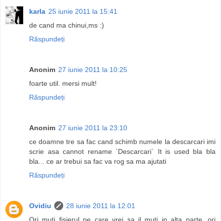
karla
25 iunie 2011 la 15:41
de cand ma chinui,ms :)
Răspundeți
Anonim
27 iunie 2011 la 10:25
foarte util. mersi mult!
Răspundeți
Anonim
27 iunie 2011 la 23:10
ce doamne tre sa fac cand schimb numele la descarcari imi
scrie asa cannot rename `Descarcari` It is used bla bla
bla... ce ar trebui sa fac va rog sa ma ajutati
Răspundeți
Ovidiu
28 iunie 2011 la 12:01
Ori muti fisierul pe care vrei sa il muti in alta parte, ori