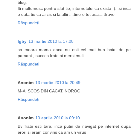
blog.
Iti multumesc pentru sfat tie, internetului ca exista :)...si inca
o data tie ca ai zis si la altii ....tine-o tot asa....Bravo
Răspundeți
Igby
13 martie 2010 la 17:08
sa moara mama daca nu esti cel mai bun baiat de pe
pamant , succes frate si mersi mult
Răspundeți
Anonim
13 martie 2010 la 20:49
M-AI SCOS DIN CACAT. NOROC
Răspundeți
Anonim
10 aprilie 2010 la 09:10
Bv frate esti tare, inca putin de navigat pe internet dupa
erori si eram convins ca am un virus