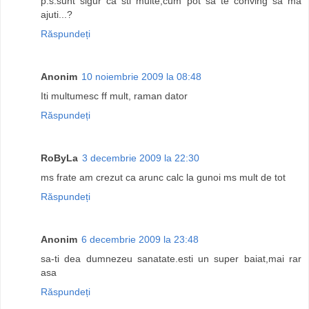
p.s.sunt sigur ca sti multe,cum pot sa te conving sa ma
ajuti...?
Răspundeți
Anonim
10 noiembrie 2009 la 08:48
Iti multumesc ff mult, raman dator
Răspundeți
RoByLa
3 decembrie 2009 la 22:30
ms frate am crezut ca arunc calc la gunoi ms mult de tot
Răspundeți
Anonim
6 decembrie 2009 la 23:48
sa-ti dea dumnezeu sanatate.esti un super baiat,mai rar
asa
Răspundeți