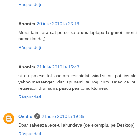
Răspundeți
Anonim
20 iulie 2010 la 23:19
Mersi fain...era cat pe ce sa arunc laptopu la gunoi...meriti
numai laude;)
Răspundeți
Anonim
21 iulie 2010 la 15:43
si eu patesc tot asa,am reinstalat wind.si nu pot instala
yahoo.messenger...dar spunemi te rog cum safac ca nu
reusesc,indrumama pascu pas....mulktumesc
Răspundeți
Ovidiu
21 iulie 2010 la 19:35
Doar salveaza .exe-ul altundeva (de exemplu, pe Desktop)
Răspundeți