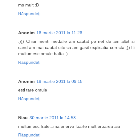
ms mult :D
Răspundeți
Anonim
16 martie 2011 la 11:26
:))) Chiar meriti medalie am cautat pe net de am albit si
cand am mai cautat uite ca am gasit explicatia corecta ;)) Iti
multumesc omule bafta :)
Răspundeți
Anonim
18 martie 2011 la 09:15
esti tare omule
Răspundeți
Nicu
30 martie 2011 la 14:53
multumesc frate...ma enerva foarte mult eroarea aia
Răspundeți