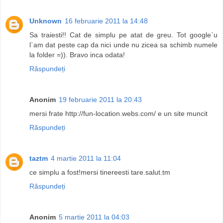
Unknown
16 februarie 2011 la 14:48
Sa traiesti!! Cat de simplu pe atat de greu. Tot google`u
l`am dat peste cap da nici unde nu zicea sa schimb numele
la folder =)). Bravo inca odata!
Răspundeți
Anonim
19 februarie 2011 la 20:43
mersi frate http://fun-location.webs.com/ e un site muncit
Răspundeți
taztm
4 martie 2011 la 11:04
ce simplu a fost!mersi tinereesti tare.salut.tm
Răspundeți
Anonim
5 martie 2011 la 04:03