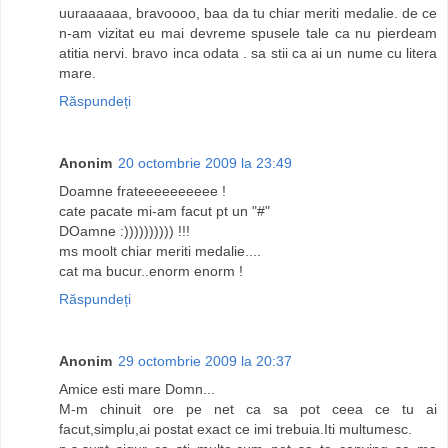
uuraaaaaa, bravoooo, baa da tu chiar meriti medalie. de ce
n-am vizitat eu mai devreme spusele tale ca nu pierdeam
atitia nervi. bravo inca odata . sa stii ca ai un nume cu litera
mare.
Răspundeți
Anonim
20 octombrie 2009 la 23:49
Doamne frateeeeeeeeee !
cate pacate mi-am facut pt un "#"
DOamne :)))))))))) !!!
ms moolt chiar meriti medalie....
cat ma bucur..enorm enorm !
Răspundeți
Anonim
29 octombrie 2009 la 20:37
Amice esti mare Domn...
M-m chinuit ore pe net ca sa pot ceea ce tu ai
facut,simplu,ai postat exact ce imi trebuia.Iti multumesc.