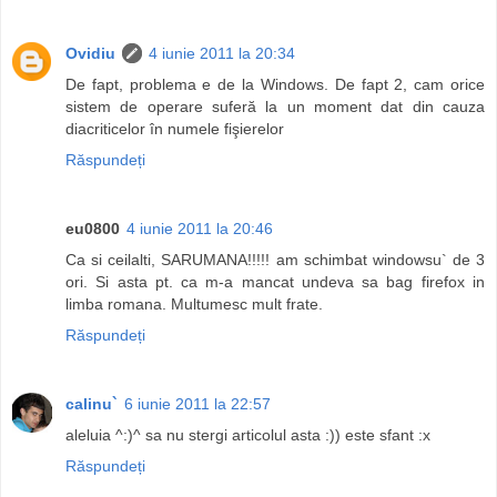
Ovidiu
4 iunie 2011 la 20:34
De fapt, problema e de la Windows. De fapt 2, cam orice
sistem de operare suferă la un moment dat din cauza
diacriticelor în numele fişierelor
Răspundeți
eu0800
4 iunie 2011 la 20:46
Ca si ceilalti, SARUMANA!!!!! am schimbat windowsu` de 3
ori. Si asta pt. ca m-a mancat undeva sa bag firefox in
limba romana. Multumesc mult frate.
Răspundeți
calinu`
6 iunie 2011 la 22:57
aleluia ^:)^ sa nu stergi articolul asta :)) este sfant :x
Răspundeți