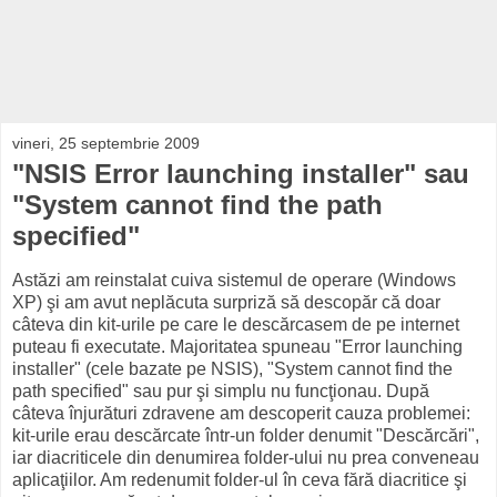
vineri, 25 septembrie 2009
"NSIS Error launching installer" sau
"System cannot find the path
specified"
Astăzi am reinstalat cuiva sistemul de operare (Windows
XP) şi am avut neplăcuta surpriză să descopăr că doar
câteva din kit-urile pe care le descărcasem de pe internet
puteau fi executate. Majoritatea spuneau "Error launching
installer" (cele bazate pe NSIS), "System cannot find the
path specified" sau pur şi simplu nu funcţionau. După
câteva înjurături zdravene am descoperit cauza problemei:
kit-urile erau descărcate într-un folder denumit "Descărcări",
iar diacriticele din denumirea folder-ului nu prea conveneau
aplicaţiilor. Am redenumit folder-ul în ceva fără diacritice şi