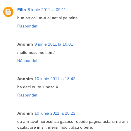
Filip
8 iunie 2011 la 09:11
bun articol. m-a ajutat si pe mine
Răspundeți
Anonim
9 iunie 2011 la 10:01
multumesc mult..\m/
Răspundeți
Anonim
10 iunie 2011 la 18:42
ba deci eu te iubesc:X
Răspundeți
Anonim
10 iunie 2011 la 20:22
eu am avut norocul sa gasesc repede pagina asta si nu am
cautat ore in sir. mersi moolt .dau o bere.