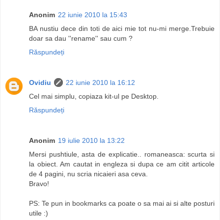
Anonim
22 iunie 2010 la 15:43
BA nustiu dece din toti de aici mie tot nu-mi merge.Trebuie
doar sa dau ''rename'' sau cum ?
Răspundeți
Ovidiu
22 iunie 2010 la 16:12
Cel mai simplu, copiaza kit-ul pe Desktop.
Răspundeți
Anonim
19 iulie 2010 la 13:22
Mersi pushtiule, asta de explicatie.. romaneasca: scurta si
la obiect. Am cautat in engleza si dupa ce am citit articole
de 4 pagini, nu scria nicaieri asa ceva.
Bravo!
PS: Te pun in bookmarks ca poate o sa mai ai si alte posturi
utile :)