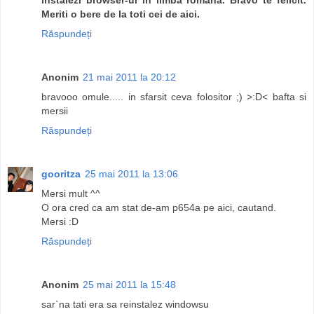
Meriti o bere de la toti cei de aici.
Răspundeți
Anonim
21 mai 2011 la 20:12
bravooo omule..... in sfarsit ceva folositor ;) >:D< bafta si
mersii
Răspundeți
gooritza
25 mai 2011 la 13:06
Mersi mult ^^
O ora cred ca am stat de-am p654a pe aici, cautand.
Mersi :D
Răspundeți
Anonim
25 mai 2011 la 15:48
sar`na tati era sa reinstalez windowsu