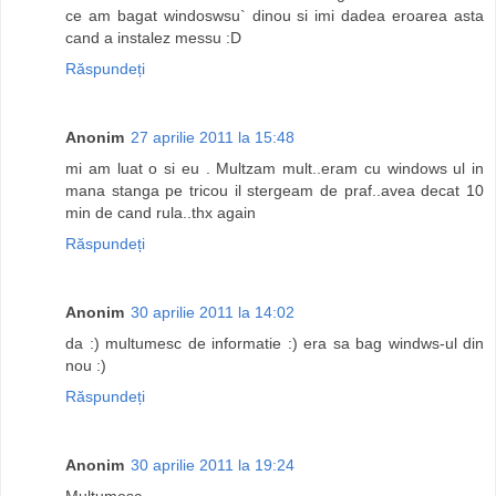
ce am bagat windoswsu` dinou si imi dadea eroarea asta
cand a instalez messu :D
Răspundeți
Anonim
27 aprilie 2011 la 15:48
mi am luat o si eu . Multzam mult..eram cu windows ul in
mana stanga pe tricou il stergeam de praf..avea decat 10
min de cand rula..thx again
Răspundeți
Anonim
30 aprilie 2011 la 14:02
da :) multumesc de informatie :) era sa bag windws-ul din
nou :)
Răspundeți
Anonim
30 aprilie 2011 la 19:24
Multumesc