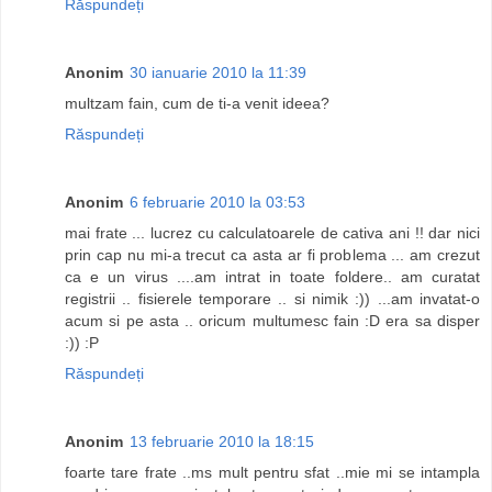
Răspundeți
Anonim
30 ianuarie 2010 la 11:39
multzam fain, cum de ti-a venit ideea?
Răspundeți
Anonim
6 februarie 2010 la 03:53
mai frate ... lucrez cu calculatoarele de cativa ani !! dar nici
prin cap nu mi-a trecut ca asta ar fi problema ... am crezut
ca e un virus ....am intrat in toate foldere.. am curatat
registrii .. fisierele temporare .. si nimik :)) ...am invatat-o
acum si pe asta .. oricum multumesc fain :D era sa disper
:)) :P
Răspundeți
Anonim
13 februarie 2010 la 18:15
foarte tare frate ..ms mult pentru sfat ..mie mi se intampla