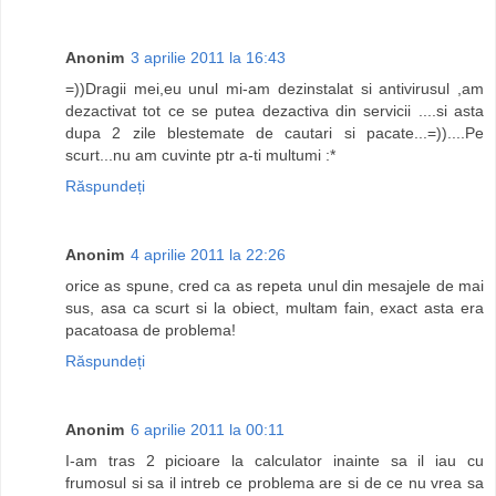
Anonim
3 aprilie 2011 la 16:43
=))Dragii mei,eu unul mi-am dezinstalat si antivirusul ,am
dezactivat tot ce se putea dezactiva din servicii ....si asta
dupa 2 zile blestemate de cautari si pacate...=))....Pe
scurt...nu am cuvinte ptr a-ti multumi :*
Răspundeți
Anonim
4 aprilie 2011 la 22:26
orice as spune, cred ca as repeta unul din mesajele de mai
sus, asa ca scurt si la obiect, multam fain, exact asta era
pacatoasa de problema!
Răspundeți
Anonim
6 aprilie 2011 la 00:11
I-am tras 2 picioare la calculator inainte sa il iau cu
frumosul si sa il intreb ce problema are si de ce nu vrea sa