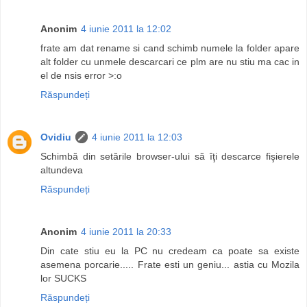
Anonim
4 iunie 2011 la 12:02
frate am dat rename si cand schimb numele la folder apare
alt folder cu unmele descarcari ce plm are nu stiu ma cac in
el de nsis error >:o
Răspundeți
Ovidiu
4 iunie 2011 la 12:03
Schimbă din setările browser-ului să îţi descarce fişierele
altundeva
Răspundeți
Anonim
4 iunie 2011 la 20:33
Din cate stiu eu la PC nu credeam ca poate sa existe
asemena porcarie..... Frate esti un geniu... astia cu Mozila
lor SUCKS
Răspundeți