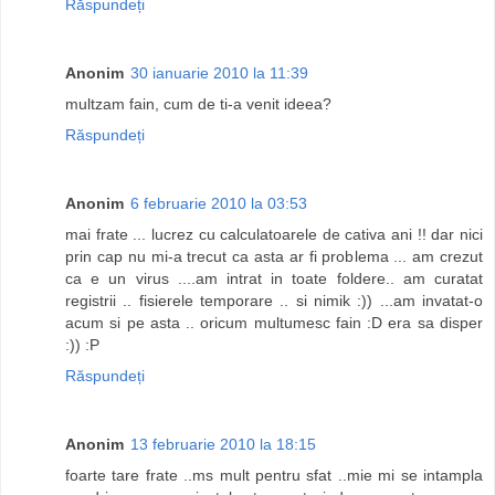
Răspundeți
Anonim
30 ianuarie 2010 la 11:39
multzam fain, cum de ti-a venit ideea?
Răspundeți
Anonim
6 februarie 2010 la 03:53
mai frate ... lucrez cu calculatoarele de cativa ani !! dar nici
prin cap nu mi-a trecut ca asta ar fi problema ... am crezut
ca e un virus ....am intrat in toate foldere.. am curatat
registrii .. fisierele temporare .. si nimik :)) ...am invatat-o
acum si pe asta .. oricum multumesc fain :D era sa disper
:)) :P
Răspundeți
Anonim
13 februarie 2010 la 18:15
foarte tare frate ..ms mult pentru sfat ..mie mi se intampla