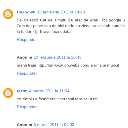
Unknown
16 februarie 2011 la 14:48
Sa traiesti!! Cat de simplu pe atat de greu. Tot google`u
l`am dat peste cap da nici unde nu zicea sa schimb numele
la folder =)). Bravo inca odata!
Răspundeți
Anonim
19 februarie 2011 la 20:43
mersi frate http://fun-location.webs.com/ e un site muncit
Răspundeți
taztm
4 martie 2011 la 11:04
ce simplu a fost!mersi tinereesti tare.salut.tm
Răspundeți
Anonim
5 martie 2011 la 04:03