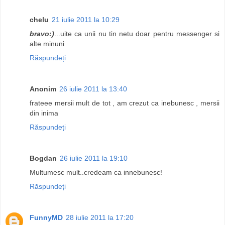
chelu
21 iulie 2011 la 10:29
bravo:)
...uite ca unii nu tin netu doar pentru messenger si
alte minuni
Răspundeți
Anonim
26 iulie 2011 la 13:40
frateee mersii mult de tot , am crezut ca inebunesc , mersii
din inima
Răspundeți
Bogdan
26 iulie 2011 la 19:10
Multumesc mult..credeam ca innebunesc!
Răspundeți
FunnyMD
28 iulie 2011 la 17:20