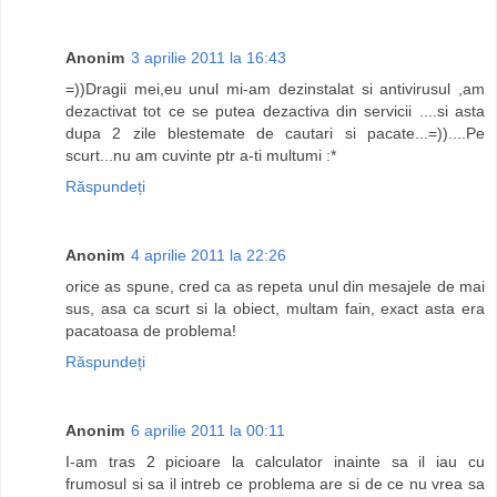
Anonim
3 aprilie 2011 la 16:43
=))Dragii mei,eu unul mi-am dezinstalat si antivirusul ,am
dezactivat tot ce se putea dezactiva din servicii ....si asta
dupa 2 zile blestemate de cautari si pacate...=))....Pe
scurt...nu am cuvinte ptr a-ti multumi :*
Răspundeți
Anonim
4 aprilie 2011 la 22:26
orice as spune, cred ca as repeta unul din mesajele de mai
sus, asa ca scurt si la obiect, multam fain, exact asta era
pacatoasa de problema!
Răspundeți
Anonim
6 aprilie 2011 la 00:11
I-am tras 2 picioare la calculator inainte sa il iau cu
frumosul si sa il intreb ce problema are si de ce nu vrea sa