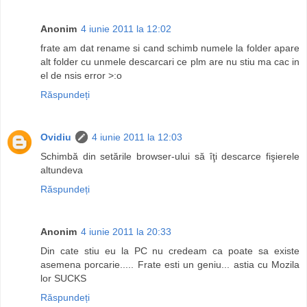
Anonim
4 iunie 2011 la 12:02
frate am dat rename si cand schimb numele la folder apare
alt folder cu unmele descarcari ce plm are nu stiu ma cac in
el de nsis error >:o
Răspundeți
Ovidiu
4 iunie 2011 la 12:03
Schimbă din setările browser-ului să îţi descarce fişierele
altundeva
Răspundeți
Anonim
4 iunie 2011 la 20:33
Din cate stiu eu la PC nu credeam ca poate sa existe
asemena porcarie..... Frate esti un geniu... astia cu Mozila
lor SUCKS
Răspundeți