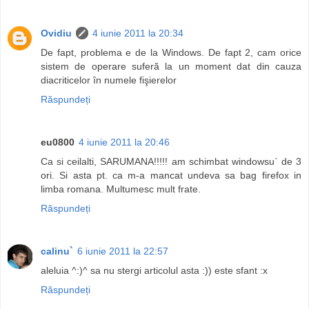
Ovidiu
4 iunie 2011 la 20:34
De fapt, problema e de la Windows. De fapt 2, cam orice
sistem de operare suferă la un moment dat din cauza
diacriticelor în numele fişierelor
Răspundeți
eu0800
4 iunie 2011 la 20:46
Ca si ceilalti, SARUMANA!!!!! am schimbat windowsu` de 3
ori. Si asta pt. ca m-a mancat undeva sa bag firefox in
limba romana. Multumesc mult frate.
Răspundeți
calinu`
6 iunie 2011 la 22:57
aleluia ^:)^ sa nu stergi articolul asta :)) este sfant :x
Răspundeți