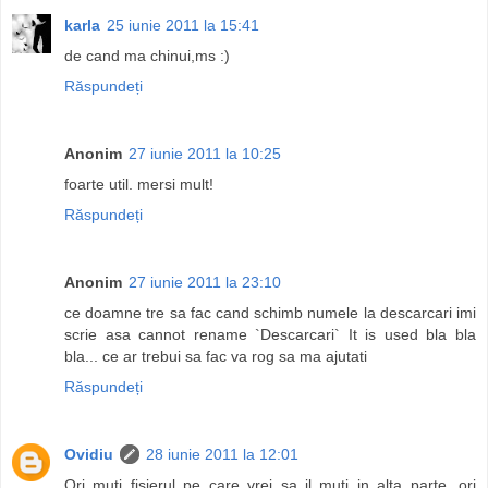
karla
25 iunie 2011 la 15:41
de cand ma chinui,ms :)
Răspundeți
Anonim
27 iunie 2011 la 10:25
foarte util. mersi mult!
Răspundeți
Anonim
27 iunie 2011 la 23:10
ce doamne tre sa fac cand schimb numele la descarcari imi
scrie asa cannot rename `Descarcari` It is used bla bla
bla... ce ar trebui sa fac va rog sa ma ajutati
Răspundeți
Ovidiu
28 iunie 2011 la 12:01
Ori muti fisierul pe care vrei sa il muti in alta parte, ori