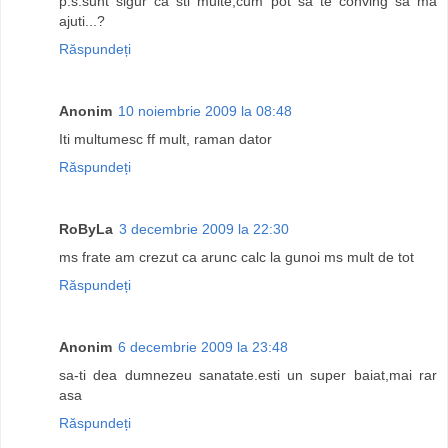
p.s.sunt sigur ca sti multe,cum pot sa te conving sa ma
ajuti...?
Răspundeți
Anonim
10 noiembrie 2009 la 08:48
Iti multumesc ff mult, raman dator
Răspundeți
RoByLa
3 decembrie 2009 la 22:30
ms frate am crezut ca arunc calc la gunoi ms mult de tot
Răspundeți
Anonim
6 decembrie 2009 la 23:48
sa-ti dea dumnezeu sanatate.esti un super baiat,mai rar
asa
Răspundeți