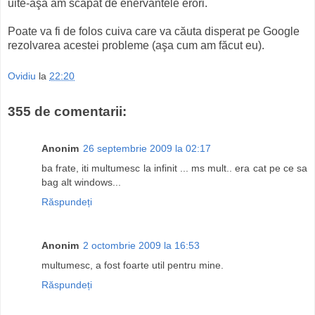
uite-aşa am scăpat de enervantele erori.
Poate va fi de folos cuiva care va căuta disperat pe Google
rezolvarea acestei probleme (aşa cum am făcut eu).
Ovidiu
la
22:20
355 de comentarii:
Anonim
26 septembrie 2009 la 02:17
ba frate, iti multumesc la infinit ... ms mult.. era cat pe ce sa
bag alt windows...
Răspundeți
Anonim
2 octombrie 2009 la 16:53
multumesc, a fost foarte util pentru mine.
Răspundeți