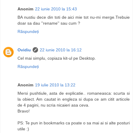
Anonim
22 iunie 2010 la 15:43
BA nustiu dece din toti de aici mie tot nu-mi merge.Trebuie
doar sa dau ''rename'' sau cum ?
Răspundeți
Ovidiu
22 iunie 2010 la 16:12
Cel mai simplu, copiaza kit-ul pe Desktop.
Răspundeți
Anonim
19 iulie 2010 la 13:22
Mersi pushtiule, asta de explicatie.. romaneasca: scurta si
la obiect. Am cautat in engleza si dupa ce am citit articole
de 4 pagini, nu scria nicaieri asa ceva.
Bravo!
PS: Te pun in bookmarks ca poate o sa mai ai si alte posturi
utile :)