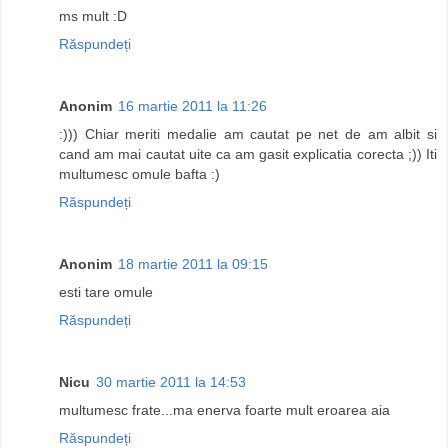
ms mult :D
Răspundeți
Anonim
16 martie 2011 la 11:26
:))) Chiar meriti medalie am cautat pe net de am albit si
cand am mai cautat uite ca am gasit explicatia corecta ;)) Iti
multumesc omule bafta :)
Răspundeți
Anonim
18 martie 2011 la 09:15
esti tare omule
Răspundeți
Nicu
30 martie 2011 la 14:53
multumesc frate...ma enerva foarte mult eroarea aia
Răspundeți