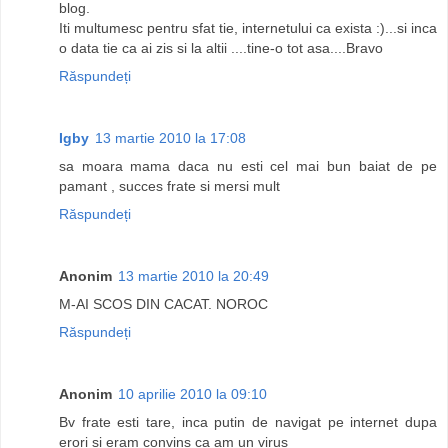
blog.
Iti multumesc pentru sfat tie, internetului ca exista :)...si inca
o data tie ca ai zis si la altii ....tine-o tot asa....Bravo
Răspundeți
Igby
13 martie 2010 la 17:08
sa moara mama daca nu esti cel mai bun baiat de pe
pamant , succes frate si mersi mult
Răspundeți
Anonim
13 martie 2010 la 20:49
M-AI SCOS DIN CACAT. NOROC
Răspundeți
Anonim
10 aprilie 2010 la 09:10
Bv frate esti tare, inca putin de navigat pe internet dupa
erori si eram convins ca am un virus