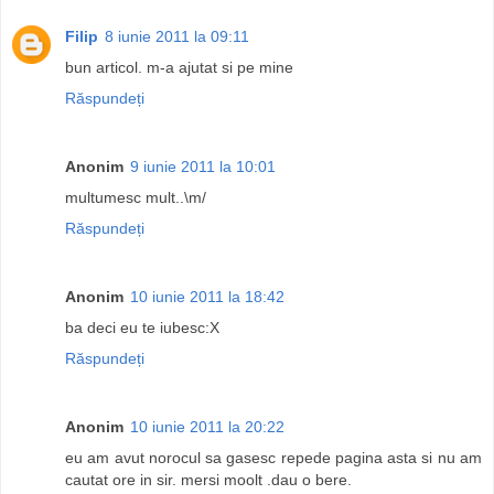
Filip
8 iunie 2011 la 09:11
bun articol. m-a ajutat si pe mine
Răspundeți
Anonim
9 iunie 2011 la 10:01
multumesc mult..\m/
Răspundeți
Anonim
10 iunie 2011 la 18:42
ba deci eu te iubesc:X
Răspundeți
Anonim
10 iunie 2011 la 20:22
eu am avut norocul sa gasesc repede pagina asta si nu am
cautat ore in sir. mersi moolt .dau o bere.