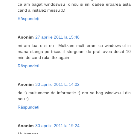
ce am bagat windoswsu` dinou si imi dadea eroarea asta
cand a instalez messu :D
Răspundeți
Anonim
27 aprilie 2011 la 15:48
mi am luat o si eu . Multzam mult..eram cu windows ul in
mana stanga pe tricou il stergeam de praf..avea decat 10
min de cand rula..thx again
Răspundeți
Anonim
30 aprilie 2011 la 14:02
da :) multumesc de informatie :) era sa bag windws-ul din
nou :)
Răspundeți
Anonim
30 aprilie 2011 la 19:24
Multumesc