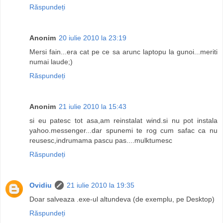
Răspundeți
Anonim
20 iulie 2010 la 23:19
Mersi fain...era cat pe ce sa arunc laptopu la gunoi...meriti
numai laude;)
Răspundeți
Anonim
21 iulie 2010 la 15:43
si eu patesc tot asa,am reinstalat wind.si nu pot instala
yahoo.messenger...dar spunemi te rog cum safac ca nu
reusesc,indrumama pascu pas....mulktumesc
Răspundeți
Ovidiu
21 iulie 2010 la 19:35
Doar salveaza .exe-ul altundeva (de exemplu, pe Desktop)
Răspundeți