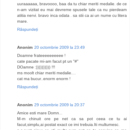
uuraaaaaa, bravoooo, baa da tu chiar meriti medalie. de ce
n-am vizitat eu mai devreme spusele tale ca nu pierdeam
atitia nervi. bravo inca odata . sa stii ca ai un nume cu litera
mare.
Răspundeți
Anonim
20 octombrie 2009 la 23:49
Doamne frateeeeeeeeee !
cate pacate mi-am facut pt un "#"
DOamne :)))))))))) !!!
ms moolt chiar meriti medalie....
cat ma bucur..enorm enorm !
Răspundeți
Anonim
29 octombrie 2009 la 20:37
Amice esti mare Domn...
M-m chinuit ore pe net ca sa pot ceea ce tu ai
facut,simplu,ai postat exact ce imi trebuia.Iti multumesc.