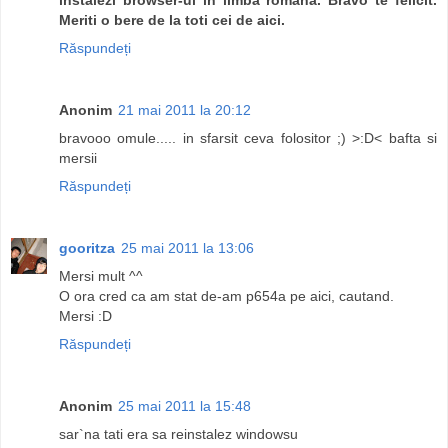
Meriti o bere de la toti cei de aici.
Răspundeți
Anonim
21 mai 2011 la 20:12
bravooo omule..... in sfarsit ceva folositor ;) >:D< bafta si
mersii
Răspundeți
gooritza
25 mai 2011 la 13:06
Mersi mult ^^
O ora cred ca am stat de-am p654a pe aici, cautand.
Mersi :D
Răspundeți
Anonim
25 mai 2011 la 15:48
sar`na tati era sa reinstalez windowsu