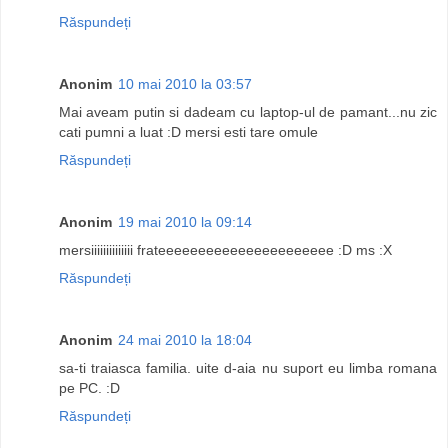
Răspundeți
Anonim
10 mai 2010 la 03:57
Mai aveam putin si dadeam cu laptop-ul de pamant...nu zic
cati pumni a luat :D mersi esti tare omule
Răspundeți
Anonim
19 mai 2010 la 09:14
mersiiiiiiiiiiiiii frateeeeeeeeeeeeeeeeeeeeee :D ms :X
Răspundeți
Anonim
24 mai 2010 la 18:04
sa-ti traiasca familia. uite d-aia nu suport eu limba romana
pe PC. :D
Răspundeți