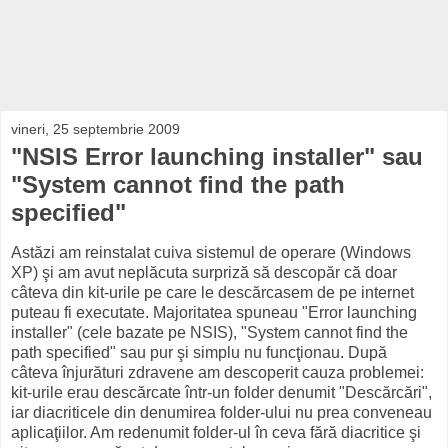
vineri, 25 septembrie 2009
"NSIS Error launching installer" sau
"System cannot find the path
specified"
Astăzi am reinstalat cuiva sistemul de operare (Windows
XP) şi am avut neplăcuta surpriză să descopăr că doar
câteva din kit-urile pe care le descărcasem de pe internet
puteau fi executate. Majoritatea spuneau "Error launching
installer" (cele bazate pe NSIS), "System cannot find the
path specified" sau pur şi simplu nu funcţionau. După
câteva înjurături zdravene am descoperit cauza problemei:
kit-urile erau descărcate într-un folder denumit "Descărcări",
iar diacriticele din denumirea folder-ului nu prea conveneau
aplicaţiilor. Am redenumit folder-ul în ceva fără diacritice şi