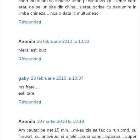
cand incercam sa instalez teme pt windows xp ...teme care
erau de pe un site din china...sierau scrise cu denumire in
limba chineza ..inca o data iti multumesc
Răspundeți
Anonim
26 februarie 2010 la 13:23
Mersi esti bun.
Răspundeți
gaby
28 februarie 2010 la 10:37
ms frate....
esti tare
Răspundeți
Anonim
10 martie 2010 la 18:19
Am cautat pe net 15 min....mi-au zis sa fac cu run cmd, cu
firewall, cu antivirus, si altele...pana cand...opaaaa....super