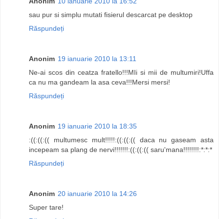
Anonim
10 ianuarie 2010 la 16:52
sau pur si simplu mutati fisierul descarcat pe desktop
Răspundeți
Anonim
19 ianuarie 2010 la 13:11
Ne-ai scos din ceatza fratello!!!MIi si mii de multumiri!Uffa
ca nu ma gandeam la asa ceva!!!Mersi mersi!
Răspundeți
Anonim
19 ianuarie 2010 la 18:35
:((:((:(( multumesc mult!!!!!:((:((:(( daca nu gaseam asta
incepeam sa plang de nervi!!!!!!!:((:((:(( saru'mana!!!!!!!!:*:*:*
Răspundeți
Anonim
20 ianuarie 2010 la 14:26
Super tare!