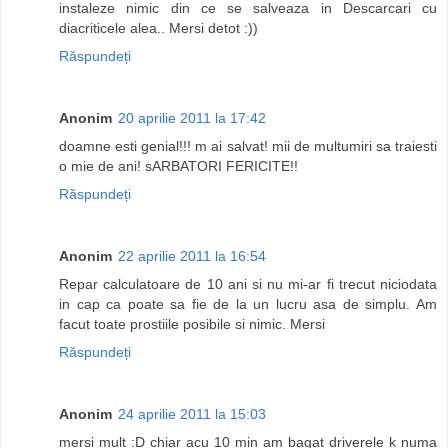
instaleze nimic din ce se salveaza in Descarcari cu
diacriticele alea.. Mersi detot :))
Răspundeți
Anonim
20 aprilie 2011 la 17:42
doamne esti genial!!! m ai salvat! mii de multumiri sa traiesti
o mie de ani! sARBATORI FERICITE!!
Răspundeți
Anonim
22 aprilie 2011 la 16:54
Repar calculatoare de 10 ani si nu mi-ar fi trecut niciodata
in cap ca poate sa fie de la un lucru asa de simplu. Am
facut toate prostiile posibile si nimic. Mersi
Răspundeți
Anonim
24 aprilie 2011 la 15:03
mersi mult :D chiar acu 10 min am bagat driverele k numa