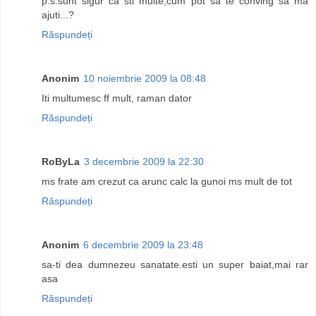
p.s.sunt sigur ca sti multe,cum pot sa te conving sa ma
ajuti...?
Răspundeți
Anonim
10 noiembrie 2009 la 08:48
Iti multumesc ff mult, raman dator
Răspundeți
RoByLa
3 decembrie 2009 la 22:30
ms frate am crezut ca arunc calc la gunoi ms mult de tot
Răspundeți
Anonim
6 decembrie 2009 la 23:48
sa-ti dea dumnezeu sanatate.esti un super baiat,mai rar
asa
Răspundeți