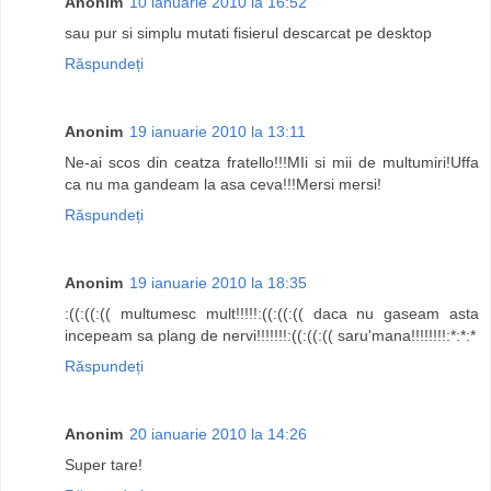
Anonim
10 ianuarie 2010 la 16:52
sau pur si simplu mutati fisierul descarcat pe desktop
Răspundeți
Anonim
19 ianuarie 2010 la 13:11
Ne-ai scos din ceatza fratello!!!MIi si mii de multumiri!Uffa
ca nu ma gandeam la asa ceva!!!Mersi mersi!
Răspundeți
Anonim
19 ianuarie 2010 la 18:35
:((:((:(( multumesc mult!!!!!:((:((:(( daca nu gaseam asta
incepeam sa plang de nervi!!!!!!!:((:((:(( saru'mana!!!!!!!!:*:*:*
Răspundeți
Anonim
20 ianuarie 2010 la 14:26
Super tare!