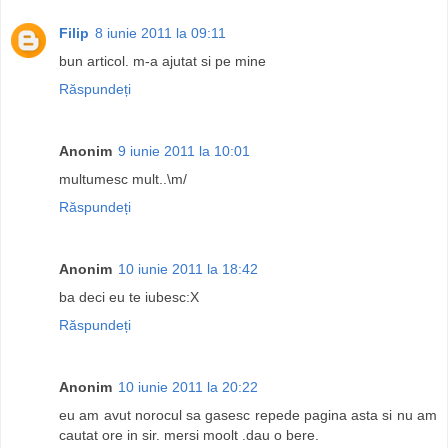
Filip
8 iunie 2011 la 09:11
bun articol. m-a ajutat si pe mine
Răspundeți
Anonim
9 iunie 2011 la 10:01
multumesc mult..\m/
Răspundeți
Anonim
10 iunie 2011 la 18:42
ba deci eu te iubesc:X
Răspundeți
Anonim
10 iunie 2011 la 20:22
eu am avut norocul sa gasesc repede pagina asta si nu am
cautat ore in sir. mersi moolt .dau o bere.