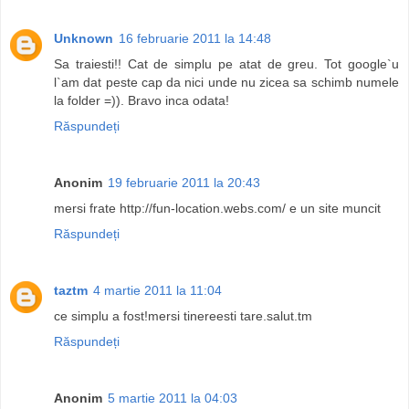
Unknown
16 februarie 2011 la 14:48
Sa traiesti!! Cat de simplu pe atat de greu. Tot google`u
l`am dat peste cap da nici unde nu zicea sa schimb numele
la folder =)). Bravo inca odata!
Răspundeți
Anonim
19 februarie 2011 la 20:43
mersi frate http://fun-location.webs.com/ e un site muncit
Răspundeți
taztm
4 martie 2011 la 11:04
ce simplu a fost!mersi tinereesti tare.salut.tm
Răspundeți
Anonim
5 martie 2011 la 04:03