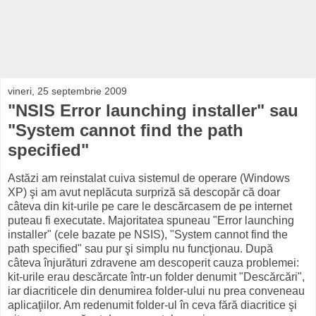
vineri, 25 septembrie 2009
"NSIS Error launching installer" sau
"System cannot find the path
specified"
Astăzi am reinstalat cuiva sistemul de operare (Windows
XP) şi am avut neplăcuta surpriză să descopăr că doar
câteva din kit-urile pe care le descărcasem de pe internet
puteau fi executate. Majoritatea spuneau "Error launching
installer" (cele bazate pe NSIS), "System cannot find the
path specified" sau pur şi simplu nu funcţionau. După
câteva înjurături zdravene am descoperit cauza problemei:
kit-urile erau descărcate într-un folder denumit "Descărcări",
iar diacriticele din denumirea folder-ului nu prea conveneau
aplicaţiilor. Am redenumit folder-ul în ceva fără diacritice şi