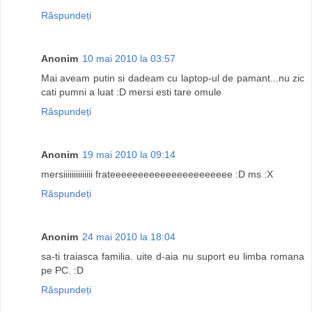
Răspundeți
Anonim
10 mai 2010 la 03:57
Mai aveam putin si dadeam cu laptop-ul de pamant...nu zic
cati pumni a luat :D mersi esti tare omule
Răspundeți
Anonim
19 mai 2010 la 09:14
mersiiiiiiiiiiiiii frateeeeeeeeeeeeeeeeeeeeee :D ms :X
Răspundeți
Anonim
24 mai 2010 la 18:04
sa-ti traiasca familia. uite d-aia nu suport eu limba romana
pe PC. :D
Răspundeți