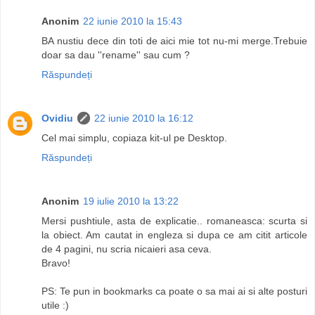
Anonim
22 iunie 2010 la 15:43
BA nustiu dece din toti de aici mie tot nu-mi merge.Trebuie
doar sa dau ''rename'' sau cum ?
Răspundeți
Ovidiu
22 iunie 2010 la 16:12
Cel mai simplu, copiaza kit-ul pe Desktop.
Răspundeți
Anonim
19 iulie 2010 la 13:22
Mersi pushtiule, asta de explicatie.. romaneasca: scurta si
la obiect. Am cautat in engleza si dupa ce am citit articole
de 4 pagini, nu scria nicaieri asa ceva.
Bravo!
PS: Te pun in bookmarks ca poate o sa mai ai si alte posturi
utile :)