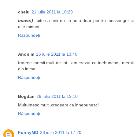
chelu
21 iulie 2011 la 10:29
bravo:)
...uite ca unii nu tin netu doar pentru messenger si
alte minuni
Răspundeți
Anonim
26 iulie 2011 la 13:40
frateee mersii mult de tot , am crezut ca inebunesc , mersii
din inima
Răspundeți
Bogdan
26 iulie 2011 la 19:10
Multumesc mult..credeam ca innebunesc!
Răspundeți
FunnyMD
28 iulie 2011 la 17:20