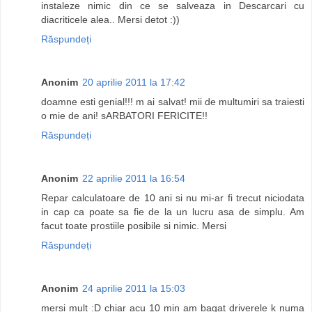
instaleze nimic din ce se salveaza in Descarcari cu
diacriticele alea.. Mersi detot :))
Răspundeți
Anonim
20 aprilie 2011 la 17:42
doamne esti genial!!! m ai salvat! mii de multumiri sa traiesti
o mie de ani! sARBATORI FERICITE!!
Răspundeți
Anonim
22 aprilie 2011 la 16:54
Repar calculatoare de 10 ani si nu mi-ar fi trecut niciodata
in cap ca poate sa fie de la un lucru asa de simplu. Am
facut toate prostiile posibile si nimic. Mersi
Răspundeți
Anonim
24 aprilie 2011 la 15:03
mersi mult :D chiar acu 10 min am bagat driverele k numa