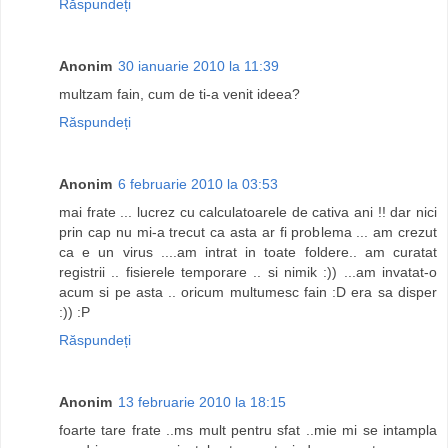
Răspundeți
Anonim
30 ianuarie 2010 la 11:39
multzam fain, cum de ti-a venit ideea?
Răspundeți
Anonim
6 februarie 2010 la 03:53
mai frate ... lucrez cu calculatoarele de cativa ani !! dar nici
prin cap nu mi-a trecut ca asta ar fi problema ... am crezut
ca e un virus ....am intrat in toate foldere.. am curatat
registrii .. fisierele temporare .. si nimik :)) ...am invatat-o
acum si pe asta .. oricum multumesc fain :D era sa disper
:)) :P
Răspundeți
Anonim
13 februarie 2010 la 18:15
foarte tare frate ..ms mult pentru sfat ..mie mi se intampla