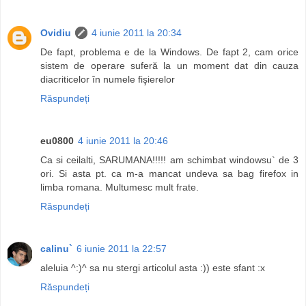
Ovidiu
4 iunie 2011 la 20:34
De fapt, problema e de la Windows. De fapt 2, cam orice
sistem de operare suferă la un moment dat din cauza
diacriticelor în numele fişierelor
Răspundeți
eu0800
4 iunie 2011 la 20:46
Ca si ceilalti, SARUMANA!!!!! am schimbat windowsu` de 3
ori. Si asta pt. ca m-a mancat undeva sa bag firefox in
limba romana. Multumesc mult frate.
Răspundeți
calinu`
6 iunie 2011 la 22:57
aleluia ^:)^ sa nu stergi articolul asta :)) este sfant :x
Răspundeți