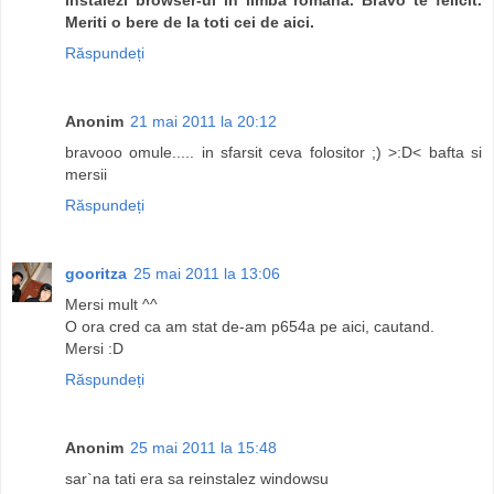
Meriti o bere de la toti cei de aici.
Răspundeți
Anonim
21 mai 2011 la 20:12
bravooo omule..... in sfarsit ceva folositor ;) >:D< bafta si
mersii
Răspundeți
gooritza
25 mai 2011 la 13:06
Mersi mult ^^
O ora cred ca am stat de-am p654a pe aici, cautand.
Mersi :D
Răspundeți
Anonim
25 mai 2011 la 15:48
sar`na tati era sa reinstalez windowsu