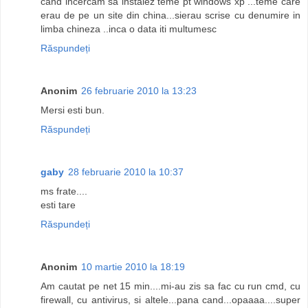
cand incercam sa instalez teme pt windows xp ...teme care
erau de pe un site din china...sierau scrise cu denumire in
limba chineza ..inca o data iti multumesc
Răspundeți
Anonim
26 februarie 2010 la 13:23
Mersi esti bun.
Răspundeți
gaby
28 februarie 2010 la 10:37
ms frate....
esti tare
Răspundeți
Anonim
10 martie 2010 la 18:19
Am cautat pe net 15 min....mi-au zis sa fac cu run cmd, cu
firewall, cu antivirus, si altele...pana cand...opaaaa....super