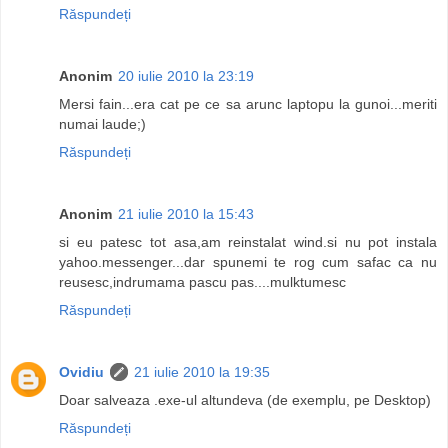
Răspundeți
Anonim
20 iulie 2010 la 23:19
Mersi fain...era cat pe ce sa arunc laptopu la gunoi...meriti
numai laude;)
Răspundeți
Anonim
21 iulie 2010 la 15:43
si eu patesc tot asa,am reinstalat wind.si nu pot instala
yahoo.messenger...dar spunemi te rog cum safac ca nu
reusesc,indrumama pascu pas....mulktumesc
Răspundeți
Ovidiu
21 iulie 2010 la 19:35
Doar salveaza .exe-ul altundeva (de exemplu, pe Desktop)
Răspundeți