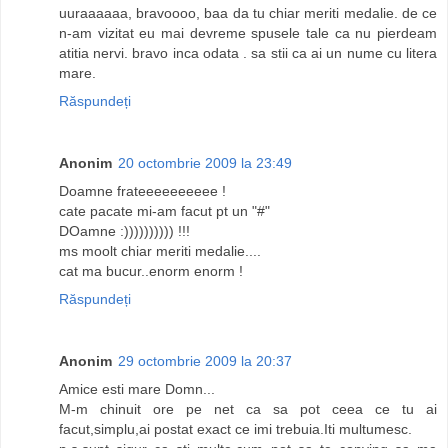
uuraaaaaa, bravoooo, baa da tu chiar meriti medalie. de ce
n-am vizitat eu mai devreme spusele tale ca nu pierdeam
atitia nervi. bravo inca odata . sa stii ca ai un nume cu litera
mare.
Răspundeți
Anonim
20 octombrie 2009 la 23:49
Doamne frateeeeeeeeee !
cate pacate mi-am facut pt un "#"
DOamne :)))))))))) !!!
ms moolt chiar meriti medalie....
cat ma bucur..enorm enorm !
Răspundeți
Anonim
29 octombrie 2009 la 20:37
Amice esti mare Domn...
M-m chinuit ore pe net ca sa pot ceea ce tu ai
facut,simplu,ai postat exact ce imi trebuia.Iti multumesc.