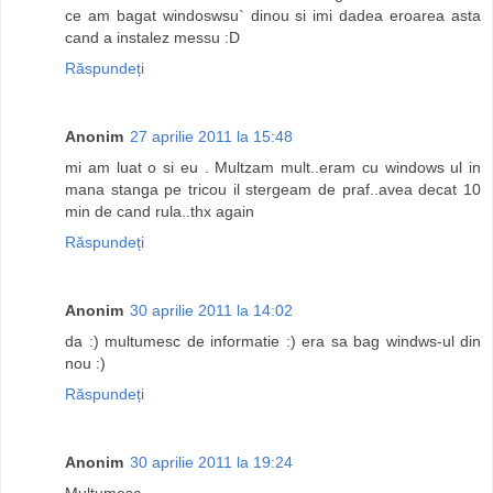
ce am bagat windoswsu` dinou si imi dadea eroarea asta
cand a instalez messu :D
Răspundeți
Anonim
27 aprilie 2011 la 15:48
mi am luat o si eu . Multzam mult..eram cu windows ul in
mana stanga pe tricou il stergeam de praf..avea decat 10
min de cand rula..thx again
Răspundeți
Anonim
30 aprilie 2011 la 14:02
da :) multumesc de informatie :) era sa bag windws-ul din
nou :)
Răspundeți
Anonim
30 aprilie 2011 la 19:24
Multumesc