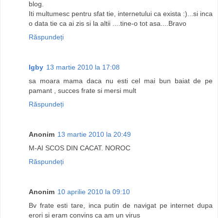
blog.
Iti multumesc pentru sfat tie, internetului ca exista :)...si inca
o data tie ca ai zis si la altii ....tine-o tot asa....Bravo
Răspundeți
Igby
13 martie 2010 la 17:08
sa moara mama daca nu esti cel mai bun baiat de pe
pamant , succes frate si mersi mult
Răspundeți
Anonim
13 martie 2010 la 20:49
M-AI SCOS DIN CACAT. NOROC
Răspundeți
Anonim
10 aprilie 2010 la 09:10
Bv frate esti tare, inca putin de navigat pe internet dupa
erori si eram convins ca am un virus