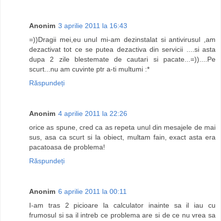
Anonim
3 aprilie 2011 la 16:43
=))Dragii mei,eu unul mi-am dezinstalat si antivirusul ,am
dezactivat tot ce se putea dezactiva din servicii ....si asta
dupa 2 zile blestemate de cautari si pacate...=))....Pe
scurt...nu am cuvinte ptr a-ti multumi :*
Răspundeți
Anonim
4 aprilie 2011 la 22:26
orice as spune, cred ca as repeta unul din mesajele de mai
sus, asa ca scurt si la obiect, multam fain, exact asta era
pacatoasa de problema!
Răspundeți
Anonim
6 aprilie 2011 la 00:11
I-am tras 2 picioare la calculator inainte sa il iau cu
frumosul si sa il intreb ce problema are si de ce nu vrea sa