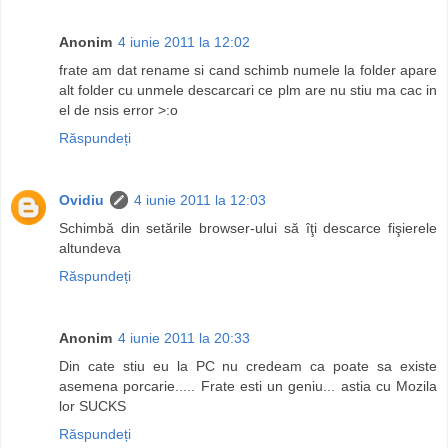
Anonim
4 iunie 2011 la 12:02
frate am dat rename si cand schimb numele la folder apare
alt folder cu unmele descarcari ce plm are nu stiu ma cac in
el de nsis error >:o
Răspundeți
Ovidiu
4 iunie 2011 la 12:03
Schimbă din setările browser-ului să îţi descarce fişierele
altundeva
Răspundeți
Anonim
4 iunie 2011 la 20:33
Din cate stiu eu la PC nu credeam ca poate sa existe
asemena porcarie..... Frate esti un geniu... astia cu Mozila
lor SUCKS
Răspundeți