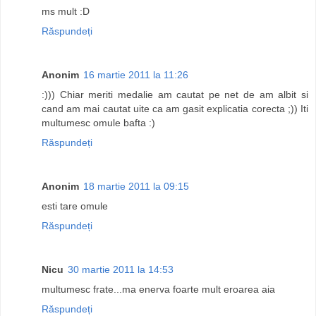
ms mult :D
Răspundeți
Anonim
16 martie 2011 la 11:26
:))) Chiar meriti medalie am cautat pe net de am albit si
cand am mai cautat uite ca am gasit explicatia corecta ;)) Iti
multumesc omule bafta :)
Răspundeți
Anonim
18 martie 2011 la 09:15
esti tare omule
Răspundeți
Nicu
30 martie 2011 la 14:53
multumesc frate...ma enerva foarte mult eroarea aia
Răspundeți