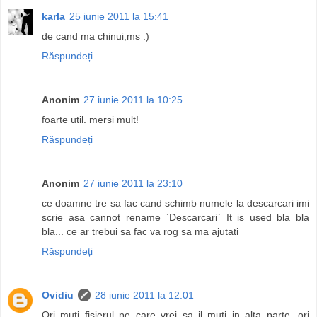
karla
25 iunie 2011 la 15:41
de cand ma chinui,ms :)
Răspundeți
Anonim
27 iunie 2011 la 10:25
foarte util. mersi mult!
Răspundeți
Anonim
27 iunie 2011 la 23:10
ce doamne tre sa fac cand schimb numele la descarcari imi
scrie asa cannot rename `Descarcari` It is used bla bla
bla... ce ar trebui sa fac va rog sa ma ajutati
Răspundeți
Ovidiu
28 iunie 2011 la 12:01
Ori muti fisierul pe care vrei sa il muti in alta parte, ori