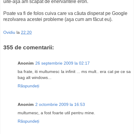
uite-aşa am scăpat de enervantele erori.
Poate va fi de folos cuiva care va căuta disperat pe Google
rezolvarea acestei probleme (aşa cum am făcut eu).
Ovidiu
la
22:20
355 de comentarii:
Anonim
26 septembrie 2009 la 02:17
ba frate, iti multumesc la infinit ... ms mult.. era cat pe ce sa
bag alt windows...
Răspundeți
Anonim
2 octombrie 2009 la 16:53
multumesc, a fost foarte util pentru mine.
Răspundeți