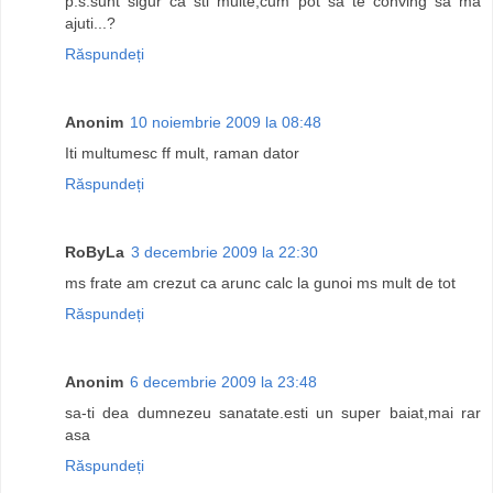
p.s.sunt sigur ca sti multe,cum pot sa te conving sa ma
ajuti...?
Răspundeți
Anonim
10 noiembrie 2009 la 08:48
Iti multumesc ff mult, raman dator
Răspundeți
RoByLa
3 decembrie 2009 la 22:30
ms frate am crezut ca arunc calc la gunoi ms mult de tot
Răspundeți
Anonim
6 decembrie 2009 la 23:48
sa-ti dea dumnezeu sanatate.esti un super baiat,mai rar
asa
Răspundeți