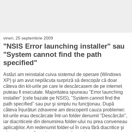
vineri, 25 septembrie 2009
"NSIS Error launching installer" sau
"System cannot find the path
specified"
Astăzi am reinstalat cuiva sistemul de operare (Windows
XP) şi am avut neplăcuta surpriză să descopăr că doar
câteva din kit-urile pe care le descărcasem de pe internet
puteau fi executate. Majoritatea spuneau "Error launching
installer" (cele bazate pe NSIS), "System cannot find the
path specified" sau pur şi simplu nu funcţionau. După
câteva înjurături zdravene am descoperit cauza problemei:
kit-urile erau descărcate într-un folder denumit "Descărcări",
iar diacriticele din denumirea folder-ului nu prea conveneau
aplicaţiilor. Am redenumit folder-ul în ceva fără diacritice şi