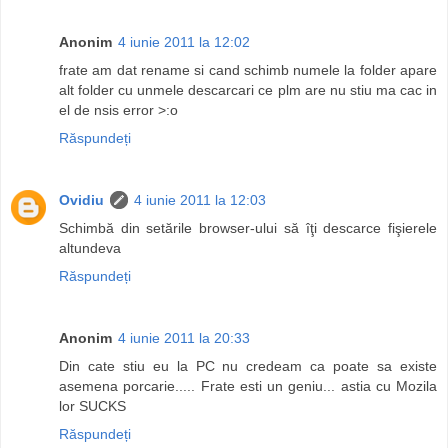
Anonim
4 iunie 2011 la 12:02
frate am dat rename si cand schimb numele la folder apare
alt folder cu unmele descarcari ce plm are nu stiu ma cac in
el de nsis error >:o
Răspundeți
Ovidiu
4 iunie 2011 la 12:03
Schimbă din setările browser-ului să îţi descarce fişierele
altundeva
Răspundeți
Anonim
4 iunie 2011 la 20:33
Din cate stiu eu la PC nu credeam ca poate sa existe
asemena porcarie..... Frate esti un geniu... astia cu Mozila
lor SUCKS
Răspundeți