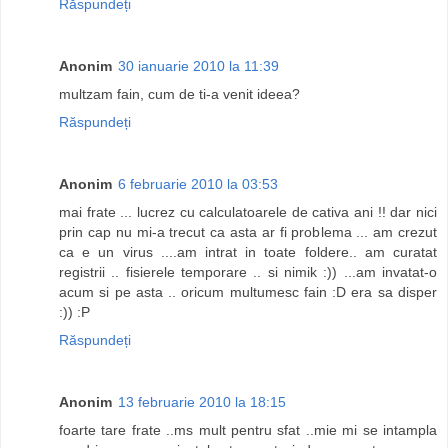
Răspundeți
Anonim
30 ianuarie 2010 la 11:39
multzam fain, cum de ti-a venit ideea?
Răspundeți
Anonim
6 februarie 2010 la 03:53
mai frate ... lucrez cu calculatoarele de cativa ani !! dar nici
prin cap nu mi-a trecut ca asta ar fi problema ... am crezut
ca e un virus ....am intrat in toate foldere.. am curatat
registrii .. fisierele temporare .. si nimik :)) ...am invatat-o
acum si pe asta .. oricum multumesc fain :D era sa disper
:)) :P
Răspundeți
Anonim
13 februarie 2010 la 18:15
foarte tare frate ..ms mult pentru sfat ..mie mi se intampla