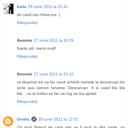
karla
25 iunie 2011 la 15:41
de cand ma chinui,ms :)
Răspundeți
Anonim
27 iunie 2011 la 10:25
foarte util. mersi mult!
Răspundeți
Anonim
27 iunie 2011 la 23:10
ce doamne tre sa fac cand schimb numele la descarcari imi
scrie asa cannot rename `Descarcari` It is used bla bla
bla... ce ar trebui sa fac va rog sa ma ajutati
Răspundeți
Ovidiu
28 iunie 2011 la 12:01
Ori muti fisierul pe care vrei sa il muti in alta parte, ori