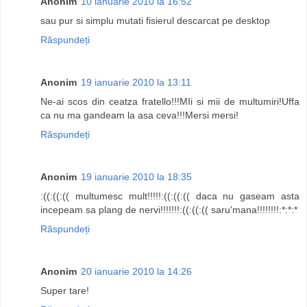
Anonim
10 ianuarie 2010 la 16:52
sau pur si simplu mutati fisierul descarcat pe desktop
Răspundeți
Anonim
19 ianuarie 2010 la 13:11
Ne-ai scos din ceatza fratello!!!MIi si mii de multumiri!Uffa
ca nu ma gandeam la asa ceva!!!Mersi mersi!
Răspundeți
Anonim
19 ianuarie 2010 la 18:35
:((:((:(( multumesc mult!!!!!:((:((:(( daca nu gaseam asta
incepeam sa plang de nervi!!!!!!!:((:((:(( saru'mana!!!!!!!!:*:*:*
Răspundeți
Anonim
20 ianuarie 2010 la 14:26
Super tare!