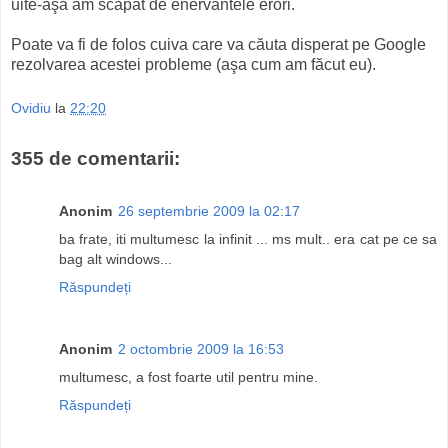
uite-aşa am scăpat de enervantele erori.
Poate va fi de folos cuiva care va căuta disperat pe Google
rezolvarea acestei probleme (aşa cum am făcut eu).
Ovidiu
la
22:20
355 de comentarii:
Anonim
26 septembrie 2009 la 02:17
ba frate, iti multumesc la infinit ... ms mult.. era cat pe ce sa
bag alt windows...
Răspundeți
Anonim
2 octombrie 2009 la 16:53
multumesc, a fost foarte util pentru mine.
Răspundeți