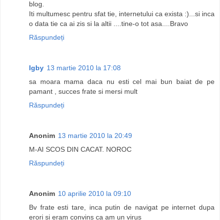
blog.
Iti multumesc pentru sfat tie, internetului ca exista :)...si inca
o data tie ca ai zis si la altii ....tine-o tot asa....Bravo
Răspundeți
Igby
13 martie 2010 la 17:08
sa moara mama daca nu esti cel mai bun baiat de pe
pamant , succes frate si mersi mult
Răspundeți
Anonim
13 martie 2010 la 20:49
M-AI SCOS DIN CACAT. NOROC
Răspundeți
Anonim
10 aprilie 2010 la 09:10
Bv frate esti tare, inca putin de navigat pe internet dupa
erori si eram convins ca am un virus