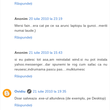
Răspundeți
Anonim
20 iulie 2010 la 23:19
Mersi fain...era cat pe ce sa arunc laptopu la gunoi...meriti
numai laude;)
Răspundeți
Anonim
21 iulie 2010 la 15:43
si eu patesc tot asa,am reinstalat wind.si nu pot instala
yahoo.messenger...dar spunemi te rog cum safac ca nu
reusesc,indrumama pascu pas....mulktumesc
Răspundeți
Ovidiu
21 iulie 2010 la 19:35
Doar salveaza .exe-ul altundeva (de exemplu, pe Desktop)
Răspundeți