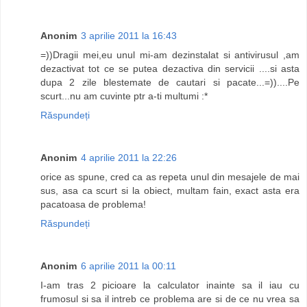
Anonim
3 aprilie 2011 la 16:43
=))Dragii mei,eu unul mi-am dezinstalat si antivirusul ,am
dezactivat tot ce se putea dezactiva din servicii ....si asta
dupa 2 zile blestemate de cautari si pacate...=))....Pe
scurt...nu am cuvinte ptr a-ti multumi :*
Răspundeți
Anonim
4 aprilie 2011 la 22:26
orice as spune, cred ca as repeta unul din mesajele de mai
sus, asa ca scurt si la obiect, multam fain, exact asta era
pacatoasa de problema!
Răspundeți
Anonim
6 aprilie 2011 la 00:11
I-am tras 2 picioare la calculator inainte sa il iau cu
frumosul si sa il intreb ce problema are si de ce nu vrea sa