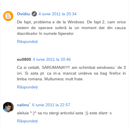
Ovidiu
4 iunie 2011 la 20:34
De fapt, problema e de la Windows. De fapt 2, cam orice
sistem de operare suferă la un moment dat din cauza
diacriticelor în numele fişierelor
Răspundeți
eu0800
4 iunie 2011 la 20:46
Ca si ceilalti, SARUMANA!!!!! am schimbat windowsu` de 3
ori. Si asta pt. ca m-a mancat undeva sa bag firefox in
limba romana. Multumesc mult frate.
Răspundeți
calinu`
6 iunie 2011 la 22:57
aleluia ^:)^ sa nu stergi articolul asta :)) este sfant :x
Răspundeți