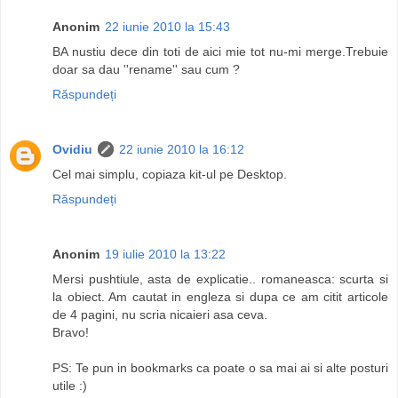
Anonim
22 iunie 2010 la 15:43
BA nustiu dece din toti de aici mie tot nu-mi merge.Trebuie
doar sa dau ''rename'' sau cum ?
Răspundeți
Ovidiu
22 iunie 2010 la 16:12
Cel mai simplu, copiaza kit-ul pe Desktop.
Răspundeți
Anonim
19 iulie 2010 la 13:22
Mersi pushtiule, asta de explicatie.. romaneasca: scurta si
la obiect. Am cautat in engleza si dupa ce am citit articole
de 4 pagini, nu scria nicaieri asa ceva.
Bravo!
PS: Te pun in bookmarks ca poate o sa mai ai si alte posturi
utile :)