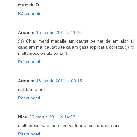
ms mult :D
Răspundeți
Anonim
16 martie 2011 la 11:26
:))) Chiar meriti medalie am cautat pe net de am albit si
cand am mai cautat uite ca am gasit explicatia corecta ;)) Iti
multumesc omule bafta :)
Răspundeți
Anonim
18 martie 2011 la 09:15
esti tare omule
Răspundeți
Nicu
30 martie 2011 la 14:53
multumesc frate...ma enerva foarte mult eroarea aia
Răspundeți