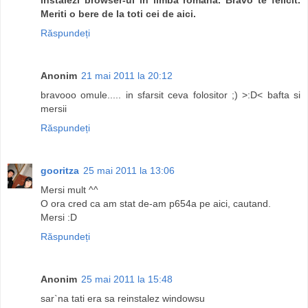
Meriti o bere de la toti cei de aici.
Răspundeți
Anonim
21 mai 2011 la 20:12
bravooo omule..... in sfarsit ceva folositor ;) >:D< bafta si
mersii
Răspundeți
gooritza
25 mai 2011 la 13:06
Mersi mult ^^
O ora cred ca am stat de-am p654a pe aici, cautand.
Mersi :D
Răspundeți
Anonim
25 mai 2011 la 15:48
sar`na tati era sa reinstalez windowsu