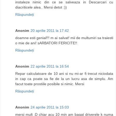
instaleze nimic din ce se salveaza in Descarcari cu
diacriticele alea.. Mersi detot :))
Răspundeți
Anonim
20 aprilie 2011 la 17:42
doamne esti genial!!! m ai salvat! mii de multumiri sa traiesti
o mie de ani! sARBATORI FERICITE!!
Răspundeți
Anonim
22 aprilie 2011 la 16:54
Repar calculatoare de 10 ani si nu mi-ar fi trecut niciodata
in cap ca poate sa fie de la un lucru asa de simplu. Am
facut toate prostiile posibile si nimic. Mersi
Răspundeți
Anonim
24 aprilie 2011 la 15:03
mersi mult :D chiar acu 10 min am bagat driverele k numa