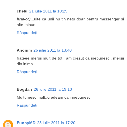
chelu
21 iulie 2011 la 10:29
bravo:)
...uite ca unii nu tin netu doar pentru messenger si
alte minuni
Răspundeți
Anonim
26 iulie 2011 la 13:40
frateee mersii mult de tot , am crezut ca inebunesc , mersii
din inima
Răspundeți
Bogdan
26 iulie 2011 la 19:10
Multumesc mult..credeam ca innebunesc!
Răspundeți
FunnyMD
28 iulie 2011 la 17:20