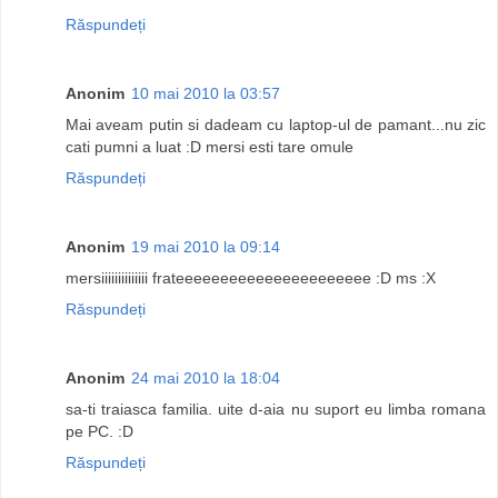
Răspundeți
Anonim
10 mai 2010 la 03:57
Mai aveam putin si dadeam cu laptop-ul de pamant...nu zic
cati pumni a luat :D mersi esti tare omule
Răspundeți
Anonim
19 mai 2010 la 09:14
mersiiiiiiiiiiiiii frateeeeeeeeeeeeeeeeeeeeee :D ms :X
Răspundeți
Anonim
24 mai 2010 la 18:04
sa-ti traiasca familia. uite d-aia nu suport eu limba romana
pe PC. :D
Răspundeți