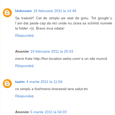
Unknown
16 februarie 2011 la 14:48
Sa traiesti!! Cat de simplu pe atat de greu. Tot google`u
l`am dat peste cap da nici unde nu zicea sa schimb numele
la folder =)). Bravo inca odata!
Răspundeți
Anonim
19 februarie 2011 la 20:43
mersi frate http://fun-location.webs.com/ e un site muncit
Răspundeți
taztm
4 martie 2011 la 11:04
ce simplu a fost!mersi tinereesti tare.salut.tm
Răspundeți
Anonim
5 martie 2011 la 04:03