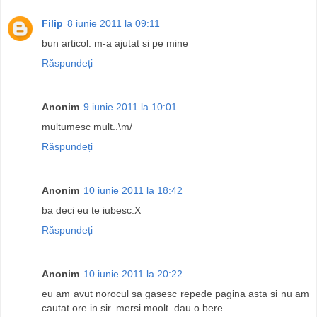
Filip
8 iunie 2011 la 09:11
bun articol. m-a ajutat si pe mine
Răspundeți
Anonim
9 iunie 2011 la 10:01
multumesc mult..\m/
Răspundeți
Anonim
10 iunie 2011 la 18:42
ba deci eu te iubesc:X
Răspundeți
Anonim
10 iunie 2011 la 20:22
eu am avut norocul sa gasesc repede pagina asta si nu am
cautat ore in sir. mersi moolt .dau o bere.