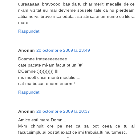
uuraaaaaa, bravoooo, baa da tu chiar meriti medalie. de ce
n-am vizitat eu mai devreme spusele tale ca nu pierdeam
atitia nervi. bravo inca odata . sa stii ca ai un nume cu litera
mare.
Răspundeți
Anonim
20 octombrie 2009 la 23:49
Doamne frateeeeeeeeee !
cate pacate mi-am facut pt un "#"
DOamne :)))))))))) !!!
ms moolt chiar meriti medalie....
cat ma bucur..enorm enorm !
Răspundeți
Anonim
29 octombrie 2009 la 20:37
Amice esti mare Domn...
M-m chinuit ore pe net ca sa pot ceea ce tu ai
facut,simplu,ai postat exact ce imi trebuia.Iti multumesc.