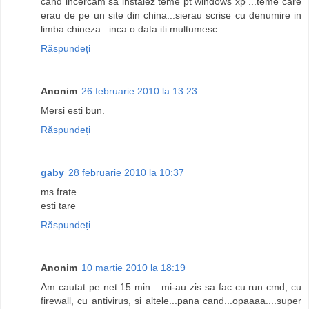
cand incercam sa instalez teme pt windows xp ...teme care
erau de pe un site din china...sierau scrise cu denumire in
limba chineza ..inca o data iti multumesc
Răspundeți
Anonim
26 februarie 2010 la 13:23
Mersi esti bun.
Răspundeți
gaby
28 februarie 2010 la 10:37
ms frate....
esti tare
Răspundeți
Anonim
10 martie 2010 la 18:19
Am cautat pe net 15 min....mi-au zis sa fac cu run cmd, cu
firewall, cu antivirus, si altele...pana cand...opaaaa....super