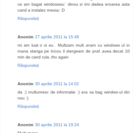
ce am bagat windoswsu` dinou si imi dadea eroarea asta
cand a instalez messu :D
Răspundeți
Anonim
27 aprilie 2011 la 15:48
mi am luat o si eu . Multzam mult..eram cu windows ul in
mana stanga pe tricou il stergeam de praf..avea decat 10
min de cand rula..thx again
Răspundeți
Anonim
30 aprilie 2011 la 14:02
da :) multumesc de informatie :) era sa bag windws-ul din
nou :)
Răspundeți
Anonim
30 aprilie 2011 la 19:24
Multumesc