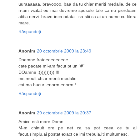
uuraaaaaa, bravoooo, baa da tu chiar meriti medalie. de ce
n-am vizitat eu mai devreme spusele tale ca nu pierdeam
atitia nervi. bravo inca odata . sa stii ca ai un nume cu litera
mare.
Răspundeți
Anonim
20 octombrie 2009 la 23:49
Doamne frateeeeeeeeee !
cate pacate mi-am facut pt un "#"
DOamne :)))))))))) !!!
ms moolt chiar meriti medalie....
cat ma bucur..enorm enorm !
Răspundeți
Anonim
29 octombrie 2009 la 20:37
Amice esti mare Domn...
M-m chinuit ore pe net ca sa pot ceea ce tu ai
facut,simplu,ai postat exact ce imi trebuia.Iti multumesc.