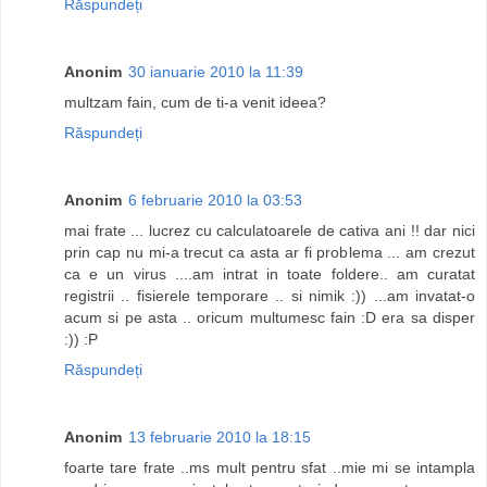
Răspundeți
Anonim
30 ianuarie 2010 la 11:39
multzam fain, cum de ti-a venit ideea?
Răspundeți
Anonim
6 februarie 2010 la 03:53
mai frate ... lucrez cu calculatoarele de cativa ani !! dar nici
prin cap nu mi-a trecut ca asta ar fi problema ... am crezut
ca e un virus ....am intrat in toate foldere.. am curatat
registrii .. fisierele temporare .. si nimik :)) ...am invatat-o
acum si pe asta .. oricum multumesc fain :D era sa disper
:)) :P
Răspundeți
Anonim
13 februarie 2010 la 18:15
foarte tare frate ..ms mult pentru sfat ..mie mi se intampla