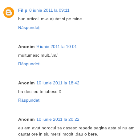
Filip
8 iunie 2011 la 09:11
bun articol. m-a ajutat si pe mine
Răspundeți
Anonim
9 iunie 2011 la 10:01
multumesc mult..\m/
Răspundeți
Anonim
10 iunie 2011 la 18:42
ba deci eu te iubesc:X
Răspundeți
Anonim
10 iunie 2011 la 20:22
eu am avut norocul sa gasesc repede pagina asta si nu am
cautat ore in sir. mersi moolt .dau o bere.