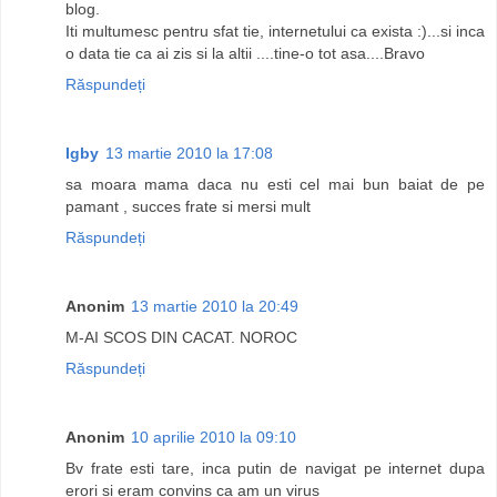
blog.
Iti multumesc pentru sfat tie, internetului ca exista :)...si inca
o data tie ca ai zis si la altii ....tine-o tot asa....Bravo
Răspundeți
Igby
13 martie 2010 la 17:08
sa moara mama daca nu esti cel mai bun baiat de pe
pamant , succes frate si mersi mult
Răspundeți
Anonim
13 martie 2010 la 20:49
M-AI SCOS DIN CACAT. NOROC
Răspundeți
Anonim
10 aprilie 2010 la 09:10
Bv frate esti tare, inca putin de navigat pe internet dupa
erori si eram convins ca am un virus