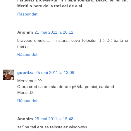
Meriti o bere de la toti cei de aici.
Răspundeți
Anonim
21 mai 2011 la 20:12
bravooo omule..... in sfarsit ceva folositor ;) >:D< bafta si
mersii
Răspundeți
gooritza
25 mai 2011 la 13:06
Mersi mult ^^
O ora cred ca am stat de-am p654a pe aici, cautand.
Mersi :D
Răspundeți
Anonim
25 mai 2011 la 15:48
sar`na tati era sa reinstalez windowsu