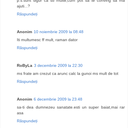
p.s.sunt sigur ca sti multe,cum pot sa te conving sa ma
ajuti...?
Răspundeți
Anonim
10 noiembrie 2009 la 08:48
Iti multumesc ff mult, raman dator
Răspundeți
RoByLa
3 decembrie 2009 la 22:30
ms frate am crezut ca arunc calc la gunoi ms mult de tot
Răspundeți
Anonim
6 decembrie 2009 la 23:48
sa-ti dea dumnezeu sanatate.esti un super baiat,mai rar
asa
Răspundeți