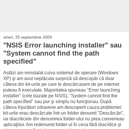
vineri, 25 septembrie 2009
"NSIS Error launching installer" sau
"System cannot find the path
specified"
Astăzi am reinstalat cuiva sistemul de operare (Windows
XP) şi am avut neplăcuta surpriză să descopăr că doar
câteva din kit-urile pe care le descărcasem de pe internet
puteau fi executate. Majoritatea spuneau "Error launching
installer" (cele bazate pe NSIS), "System cannot find the
path specified" sau pur şi simplu nu funcţionau. După
câteva înjurături zdravene am descoperit cauza problemei:
kit-urile erau descărcate într-un folder denumit "Descărcări",
iar diacriticele din denumirea folder-ului nu prea conveneau
aplicaţiilor. Am redenumit folder-ul în ceva fără diacritice şi