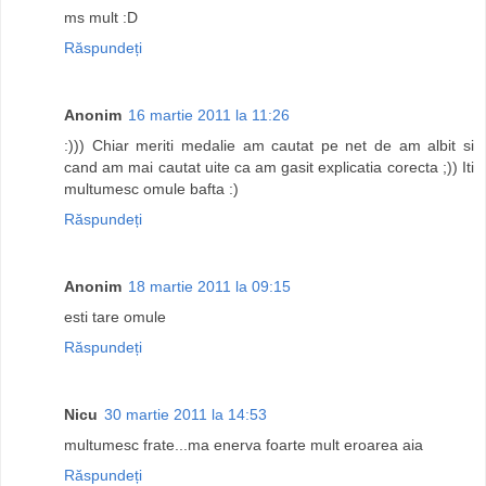
ms mult :D
Răspundeți
Anonim
16 martie 2011 la 11:26
:))) Chiar meriti medalie am cautat pe net de am albit si
cand am mai cautat uite ca am gasit explicatia corecta ;)) Iti
multumesc omule bafta :)
Răspundeți
Anonim
18 martie 2011 la 09:15
esti tare omule
Răspundeți
Nicu
30 martie 2011 la 14:53
multumesc frate...ma enerva foarte mult eroarea aia
Răspundeți