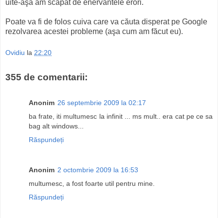
uite-aşa am scăpat de enervantele erori.
Poate va fi de folos cuiva care va căuta disperat pe Google
rezolvarea acestei probleme (aşa cum am făcut eu).
Ovidiu
la
22:20
355 de comentarii:
Anonim
26 septembrie 2009 la 02:17
ba frate, iti multumesc la infinit ... ms mult.. era cat pe ce sa
bag alt windows...
Răspundeți
Anonim
2 octombrie 2009 la 16:53
multumesc, a fost foarte util pentru mine.
Răspundeți