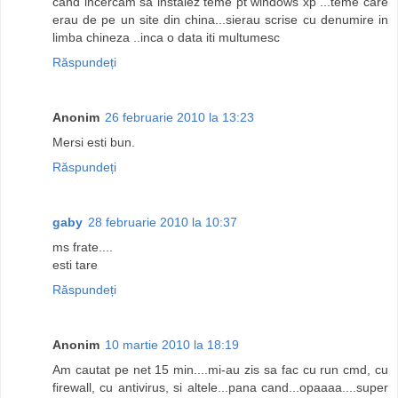
cand incercam sa instalez teme pt windows xp ...teme care
erau de pe un site din china...sierau scrise cu denumire in
limba chineza ..inca o data iti multumesc
Răspundeți
Anonim
26 februarie 2010 la 13:23
Mersi esti bun.
Răspundeți
gaby
28 februarie 2010 la 10:37
ms frate....
esti tare
Răspundeți
Anonim
10 martie 2010 la 18:19
Am cautat pe net 15 min....mi-au zis sa fac cu run cmd, cu
firewall, cu antivirus, si altele...pana cand...opaaaa....super