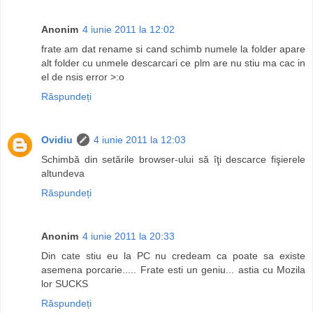
Anonim
4 iunie 2011 la 12:02
frate am dat rename si cand schimb numele la folder apare
alt folder cu unmele descarcari ce plm are nu stiu ma cac in
el de nsis error >:o
Răspundeți
Ovidiu
4 iunie 2011 la 12:03
Schimbă din setările browser-ului să îţi descarce fişierele
altundeva
Răspundeți
Anonim
4 iunie 2011 la 20:33
Din cate stiu eu la PC nu credeam ca poate sa existe
asemena porcarie..... Frate esti un geniu... astia cu Mozila
lor SUCKS
Răspundeți