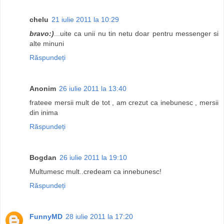
chelu
21 iulie 2011 la 10:29
bravo:)
...uite ca unii nu tin netu doar pentru messenger si
alte minuni
Răspundeți
Anonim
26 iulie 2011 la 13:40
frateee mersii mult de tot , am crezut ca inebunesc , mersii
din inima
Răspundeți
Bogdan
26 iulie 2011 la 19:10
Multumesc mult..credeam ca innebunesc!
Răspundeți
FunnyMD
28 iulie 2011 la 17:20