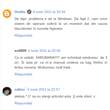
Ovidiu
4 iunie 2011 la 20:34
De fapt, problema e de la Windows. De fapt 2, cam orice
sistem de operare suferă la un moment dat din cauza
diacriticelor în numele fişierelor
Răspundeți
eu0800
4 iunie 2011 la 20:46
Ca si ceilalti, SARUMANA!!!!! am schimbat windowsu` de 3
ori. Si asta pt. ca m-a mancat undeva sa bag firefox in
limba romana. Multumesc mult frate.
Răspundeți
calinu`
6 iunie 2011 la 22:57
aleluia ^:)^ sa nu stergi articolul asta :)) este sfant :x
Răspundeți