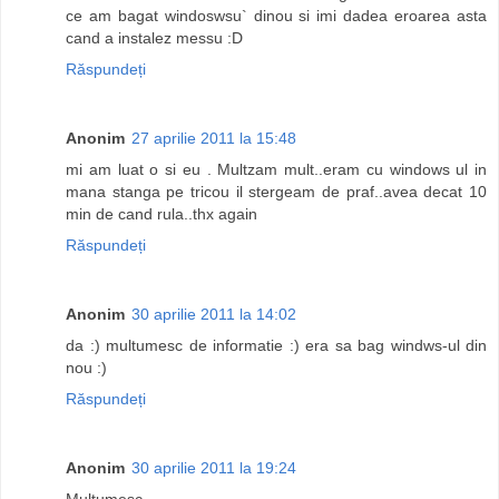
ce am bagat windoswsu` dinou si imi dadea eroarea asta
cand a instalez messu :D
Răspundeți
Anonim
27 aprilie 2011 la 15:48
mi am luat o si eu . Multzam mult..eram cu windows ul in
mana stanga pe tricou il stergeam de praf..avea decat 10
min de cand rula..thx again
Răspundeți
Anonim
30 aprilie 2011 la 14:02
da :) multumesc de informatie :) era sa bag windws-ul din
nou :)
Răspundeți
Anonim
30 aprilie 2011 la 19:24
Multumesc