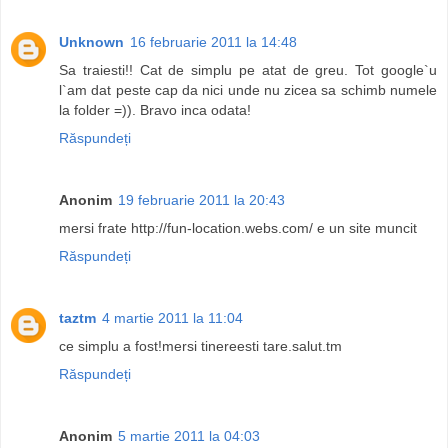
Unknown
16 februarie 2011 la 14:48
Sa traiesti!! Cat de simplu pe atat de greu. Tot google`u
l`am dat peste cap da nici unde nu zicea sa schimb numele
la folder =)). Bravo inca odata!
Răspundeți
Anonim
19 februarie 2011 la 20:43
mersi frate http://fun-location.webs.com/ e un site muncit
Răspundeți
taztm
4 martie 2011 la 11:04
ce simplu a fost!mersi tinereesti tare.salut.tm
Răspundeți
Anonim
5 martie 2011 la 04:03