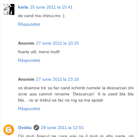
karla
25 iunie 2011 la 15:41
de cand ma chinui,ms :)
Răspundeți
Anonim
27 iunie 2011 la 10:25
foarte util. mersi mult!
Răspundeți
Anonim
27 iunie 2011 la 23:10
ce doamne tre sa fac cand schimb numele la descarcari imi
scrie asa cannot rename `Descarcari` It is used bla bla
bla... ce ar trebui sa fac va rog sa ma ajutati
Răspundeți
Ovidiu
28 iunie 2011 la 12:01
Ori muti fisierul pe care vrei sa il muti in alta parte, ori