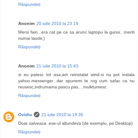
Răspundeți
Anonim
20 iulie 2010 la 23:19
Mersi fain...era cat pe ce sa arunc laptopu la gunoi...meriti
numai laude;)
Răspundeți
Anonim
21 iulie 2010 la 15:43
si eu patesc tot asa,am reinstalat wind.si nu pot instala
yahoo.messenger...dar spunemi te rog cum safac ca nu
reusesc,indrumama pascu pas....mulktumesc
Răspundeți
Ovidiu
21 iulie 2010 la 19:35
Doar salveaza .exe-ul altundeva (de exemplu, pe Desktop)
Răspundeți