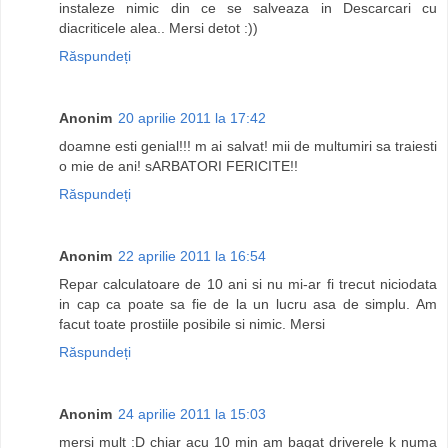
instaleze nimic din ce se salveaza in Descarcari cu
diacriticele alea.. Mersi detot :))
Răspundeți
Anonim
20 aprilie 2011 la 17:42
doamne esti genial!!! m ai salvat! mii de multumiri sa traiesti
o mie de ani! sARBATORI FERICITE!!
Răspundeți
Anonim
22 aprilie 2011 la 16:54
Repar calculatoare de 10 ani si nu mi-ar fi trecut niciodata
in cap ca poate sa fie de la un lucru asa de simplu. Am
facut toate prostiile posibile si nimic. Mersi
Răspundeți
Anonim
24 aprilie 2011 la 15:03
mersi mult :D chiar acu 10 min am bagat driverele k numa