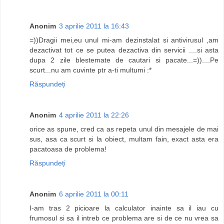
Anonim
3 aprilie 2011 la 16:43
=))Dragii mei,eu unul mi-am dezinstalat si antivirusul ,am
dezactivat tot ce se putea dezactiva din servicii ....si asta
dupa 2 zile blestemate de cautari si pacate...=))....Pe
scurt...nu am cuvinte ptr a-ti multumi :*
Răspundeți
Anonim
4 aprilie 2011 la 22:26
orice as spune, cred ca as repeta unul din mesajele de mai
sus, asa ca scurt si la obiect, multam fain, exact asta era
pacatoasa de problema!
Răspundeți
Anonim
6 aprilie 2011 la 00:11
I-am tras 2 picioare la calculator inainte sa il iau cu
frumosul si sa il intreb ce problema are si de ce nu vrea sa