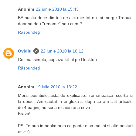
Anonim
22 iunie 2010 la 15:43
BA nustiu dece din toti de aici mie tot nu-mi merge.Trebuie
doar sa dau ''rename'' sau cum ?
Răspundeți
Ovidiu
22 iunie 2010 la 16:12
Cel mai simplu, copiaza kit-ul pe Desktop.
Răspundeți
Anonim
19 iulie 2010 la 13:22
Mersi pushtiule, asta de explicatie.. romaneasca: scurta si
la obiect. Am cautat in engleza si dupa ce am citit articole
de 4 pagini, nu scria nicaieri asa ceva.
Bravo!
PS: Te pun in bookmarks ca poate o sa mai ai si alte posturi
utile :)