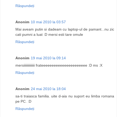
Răspundeți
Anonim
10 mai 2010 la 03:57
Mai aveam putin si dadeam cu laptop-ul de pamant...nu zic
cati pumni a luat :D mersi esti tare omule
Răspundeți
Anonim
19 mai 2010 la 09:14
mersiiiiiiiiiiiiii frateeeeeeeeeeeeeeeeeeeeee :D ms :X
Răspundeți
Anonim
24 mai 2010 la 18:04
sa-ti traiasca familia. uite d-aia nu suport eu limba romana
pe PC. :D
Răspundeți