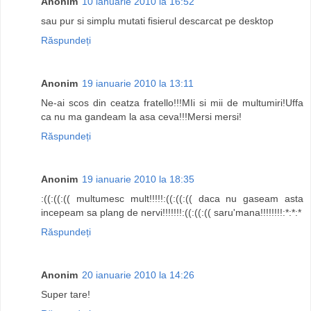
Anonim
10 ianuarie 2010 la 16:52
sau pur si simplu mutati fisierul descarcat pe desktop
Răspundeți
Anonim
19 ianuarie 2010 la 13:11
Ne-ai scos din ceatza fratello!!!MIi si mii de multumiri!Uffa
ca nu ma gandeam la asa ceva!!!Mersi mersi!
Răspundeți
Anonim
19 ianuarie 2010 la 18:35
:((:((:(( multumesc mult!!!!!:((:((:(( daca nu gaseam asta
incepeam sa plang de nervi!!!!!!!:((:((:(( saru'mana!!!!!!!!:*:*:*
Răspundeți
Anonim
20 ianuarie 2010 la 14:26
Super tare!