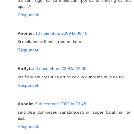
p.s.sunt sigur ca sti multe,cum pot sa te conving sa ma
ajuti...?
Răspundeți
Anonim
10 noiembrie 2009 la 08:48
Iti multumesc ff mult, raman dator
Răspundeți
RoByLa
3 decembrie 2009 la 22:30
ms frate am crezut ca arunc calc la gunoi ms mult de tot
Răspundeți
Anonim
6 decembrie 2009 la 23:48
sa-ti dea dumnezeu sanatate.esti un super baiat,mai rar
asa
Răspundeți