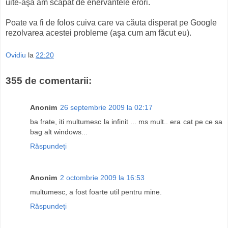
uite-aşa am scăpat de enervantele erori.
Poate va fi de folos cuiva care va căuta disperat pe Google
rezolvarea acestei probleme (aşa cum am făcut eu).
Ovidiu
la
22:20
355 de comentarii:
Anonim
26 septembrie 2009 la 02:17
ba frate, iti multumesc la infinit ... ms mult.. era cat pe ce sa
bag alt windows...
Răspundeți
Anonim
2 octombrie 2009 la 16:53
multumesc, a fost foarte util pentru mine.
Răspundeți