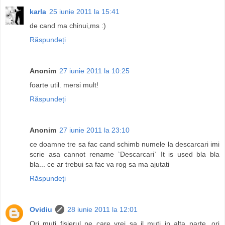
karla
25 iunie 2011 la 15:41
de cand ma chinui,ms :)
Răspundeți
Anonim
27 iunie 2011 la 10:25
foarte util. mersi mult!
Răspundeți
Anonim
27 iunie 2011 la 23:10
ce doamne tre sa fac cand schimb numele la descarcari imi
scrie asa cannot rename `Descarcari` It is used bla bla
bla... ce ar trebui sa fac va rog sa ma ajutati
Răspundeți
Ovidiu
28 iunie 2011 la 12:01
Ori muti fisierul pe care vrei sa il muti in alta parte, ori