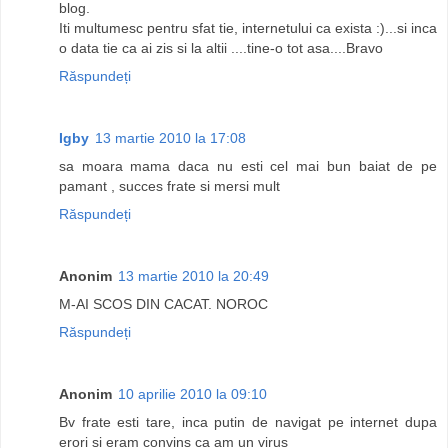
blog.
Iti multumesc pentru sfat tie, internetului ca exista :)...si inca
o data tie ca ai zis si la altii ....tine-o tot asa....Bravo
Răspundeți
Igby
13 martie 2010 la 17:08
sa moara mama daca nu esti cel mai bun baiat de pe
pamant , succes frate si mersi mult
Răspundeți
Anonim
13 martie 2010 la 20:49
M-AI SCOS DIN CACAT. NOROC
Răspundeți
Anonim
10 aprilie 2010 la 09:10
Bv frate esti tare, inca putin de navigat pe internet dupa
erori si eram convins ca am un virus