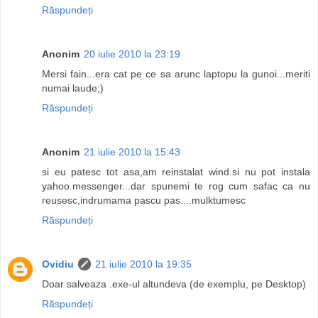
Răspundeți
Anonim
20 iulie 2010 la 23:19
Mersi fain...era cat pe ce sa arunc laptopu la gunoi...meriti
numai laude;)
Răspundeți
Anonim
21 iulie 2010 la 15:43
si eu patesc tot asa,am reinstalat wind.si nu pot instala
yahoo.messenger...dar spunemi te rog cum safac ca nu
reusesc,indrumama pascu pas....mulktumesc
Răspundeți
Ovidiu
21 iulie 2010 la 19:35
Doar salveaza .exe-ul altundeva (de exemplu, pe Desktop)
Răspundeți