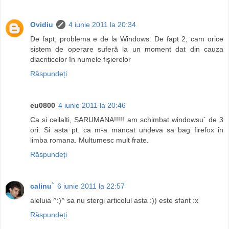
Ovidiu
4 iunie 2011 la 20:34
De fapt, problema e de la Windows. De fapt 2, cam orice
sistem de operare suferă la un moment dat din cauza
diacriticelor în numele fişierelor
Răspundeți
eu0800
4 iunie 2011 la 20:46
Ca si ceilalti, SARUMANA!!!!! am schimbat windowsu` de 3
ori. Si asta pt. ca m-a mancat undeva sa bag firefox in
limba romana. Multumesc mult frate.
Răspundeți
calinu`
6 iunie 2011 la 22:57
aleluia ^:)^ sa nu stergi articolul asta :)) este sfant :x
Răspundeți