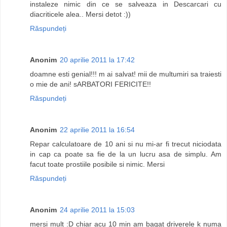
instaleze nimic din ce se salveaza in Descarcari cu
diacriticele alea.. Mersi detot :))
Răspundeți
Anonim
20 aprilie 2011 la 17:42
doamne esti genial!!! m ai salvat! mii de multumiri sa traiesti
o mie de ani! sARBATORI FERICITE!!
Răspundeți
Anonim
22 aprilie 2011 la 16:54
Repar calculatoare de 10 ani si nu mi-ar fi trecut niciodata
in cap ca poate sa fie de la un lucru asa de simplu. Am
facut toate prostiile posibile si nimic. Mersi
Răspundeți
Anonim
24 aprilie 2011 la 15:03
mersi mult :D chiar acu 10 min am bagat driverele k numa