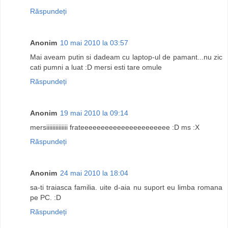
Răspundeți
Anonim
10 mai 2010 la 03:57
Mai aveam putin si dadeam cu laptop-ul de pamant...nu zic
cati pumni a luat :D mersi esti tare omule
Răspundeți
Anonim
19 mai 2010 la 09:14
mersiiiiiiiiiiiiii frateeeeeeeeeeeeeeeeeeeeee :D ms :X
Răspundeți
Anonim
24 mai 2010 la 18:04
sa-ti traiasca familia. uite d-aia nu suport eu limba romana
pe PC. :D
Răspundeți