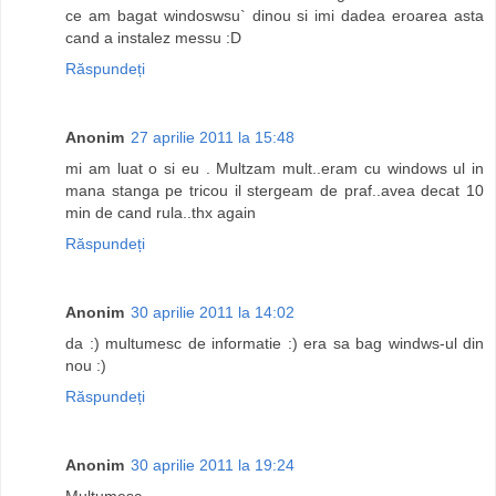
ce am bagat windoswsu` dinou si imi dadea eroarea asta
cand a instalez messu :D
Răspundeți
Anonim
27 aprilie 2011 la 15:48
mi am luat o si eu . Multzam mult..eram cu windows ul in
mana stanga pe tricou il stergeam de praf..avea decat 10
min de cand rula..thx again
Răspundeți
Anonim
30 aprilie 2011 la 14:02
da :) multumesc de informatie :) era sa bag windws-ul din
nou :)
Răspundeți
Anonim
30 aprilie 2011 la 19:24
Multumesc