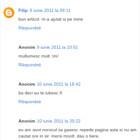
Filip
8 iunie 2011 la 09:11
bun articol. m-a ajutat si pe mine
Răspundeți
Anonim
9 iunie 2011 la 10:01
multumesc mult..\m/
Răspundeți
Anonim
10 iunie 2011 la 18:42
ba deci eu te iubesc:X
Răspundeți
Anonim
10 iunie 2011 la 20:22
eu am avut norocul sa gasesc repede pagina asta si nu am
cautat ore in sir. mersi moolt .dau o bere.