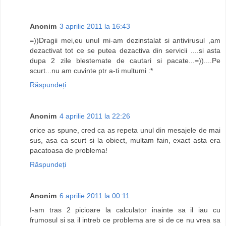
Anonim
3 aprilie 2011 la 16:43
=))Dragii mei,eu unul mi-am dezinstalat si antivirusul ,am
dezactivat tot ce se putea dezactiva din servicii ....si asta
dupa 2 zile blestemate de cautari si pacate...=))....Pe
scurt...nu am cuvinte ptr a-ti multumi :*
Răspundeți
Anonim
4 aprilie 2011 la 22:26
orice as spune, cred ca as repeta unul din mesajele de mai
sus, asa ca scurt si la obiect, multam fain, exact asta era
pacatoasa de problema!
Răspundeți
Anonim
6 aprilie 2011 la 00:11
I-am tras 2 picioare la calculator inainte sa il iau cu
frumosul si sa il intreb ce problema are si de ce nu vrea sa