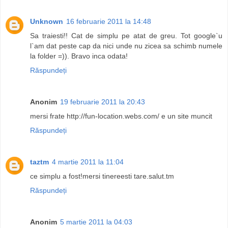
Unknown
16 februarie 2011 la 14:48
Sa traiesti!! Cat de simplu pe atat de greu. Tot google`u
l`am dat peste cap da nici unde nu zicea sa schimb numele
la folder =)). Bravo inca odata!
Răspundeți
Anonim
19 februarie 2011 la 20:43
mersi frate http://fun-location.webs.com/ e un site muncit
Răspundeți
taztm
4 martie 2011 la 11:04
ce simplu a fost!mersi tinereesti tare.salut.tm
Răspundeți
Anonim
5 martie 2011 la 04:03