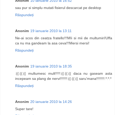
Anonim
10 ianuarie 2010 la 16:52
sau pur si simplu mutati fisierul descarcat pe desktop
Răspundeți
Anonim
19 ianuarie 2010 la 13:11
Ne-ai scos din ceatza fratello!!!MIi si mii de multumiri!Uffa
ca nu ma gandeam la asa ceva!!!Mersi mersi!
Răspundeți
Anonim
19 ianuarie 2010 la 18:35
:((:((:(( multumesc mult!!!!!:((:((:(( daca nu gaseam asta
incepeam sa plang de nervi!!!!!!!:((:((:(( saru'mana!!!!!!!!:*:*:*
Răspundeți
Anonim
20 ianuarie 2010 la 14:26
Super tare!