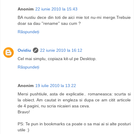
Anonim
22 iunie 2010 la 15:43
BA nustiu dece din toti de aici mie tot nu-mi merge.Trebuie
doar sa dau ''rename'' sau cum ?
Răspundeți
Ovidiu
22 iunie 2010 la 16:12
Cel mai simplu, copiaza kit-ul pe Desktop.
Răspundeți
Anonim
19 iulie 2010 la 13:22
Mersi pushtiule, asta de explicatie.. romaneasca: scurta si
la obiect. Am cautat in engleza si dupa ce am citit articole
de 4 pagini, nu scria nicaieri asa ceva.
Bravo!
PS: Te pun in bookmarks ca poate o sa mai ai si alte posturi
utile :)