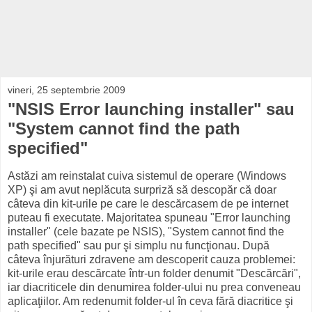
vineri, 25 septembrie 2009
"NSIS Error launching installer" sau
"System cannot find the path
specified"
Astăzi am reinstalat cuiva sistemul de operare (Windows
XP) şi am avut neplăcuta surpriză să descopăr că doar
câteva din kit-urile pe care le descărcasem de pe internet
puteau fi executate. Majoritatea spuneau "Error launching
installer" (cele bazate pe NSIS), "System cannot find the
path specified" sau pur şi simplu nu funcţionau. După
câteva înjurături zdravene am descoperit cauza problemei:
kit-urile erau descărcate într-un folder denumit "Descărcări",
iar diacriticele din denumirea folder-ului nu prea conveneau
aplicaţiilor. Am redenumit folder-ul în ceva fără diacritice şi