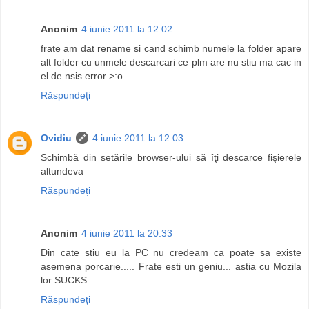
Anonim
4 iunie 2011 la 12:02
frate am dat rename si cand schimb numele la folder apare
alt folder cu unmele descarcari ce plm are nu stiu ma cac in
el de nsis error >:o
Răspundeți
Ovidiu
4 iunie 2011 la 12:03
Schimbă din setările browser-ului să îţi descarce fişierele
altundeva
Răspundeți
Anonim
4 iunie 2011 la 20:33
Din cate stiu eu la PC nu credeam ca poate sa existe
asemena porcarie..... Frate esti un geniu... astia cu Mozila
lor SUCKS
Răspundeți