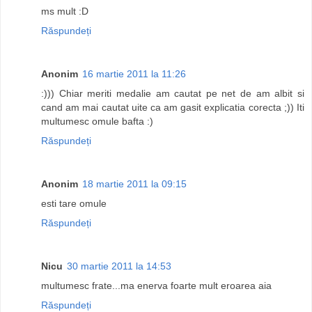
ms mult :D
Răspundeți
Anonim
16 martie 2011 la 11:26
:))) Chiar meriti medalie am cautat pe net de am albit si
cand am mai cautat uite ca am gasit explicatia corecta ;)) Iti
multumesc omule bafta :)
Răspundeți
Anonim
18 martie 2011 la 09:15
esti tare omule
Răspundeți
Nicu
30 martie 2011 la 14:53
multumesc frate...ma enerva foarte mult eroarea aia
Răspundeți