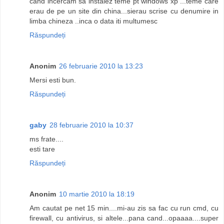
cand incercam sa instalez teme pt windows xp ...teme care
erau de pe un site din china...sierau scrise cu denumire in
limba chineza ..inca o data iti multumesc
Răspundeți
Anonim
26 februarie 2010 la 13:23
Mersi esti bun.
Răspundeți
gaby
28 februarie 2010 la 10:37
ms frate....
esti tare
Răspundeți
Anonim
10 martie 2010 la 18:19
Am cautat pe net 15 min....mi-au zis sa fac cu run cmd, cu
firewall, cu antivirus, si altele...pana cand...opaaaa....super