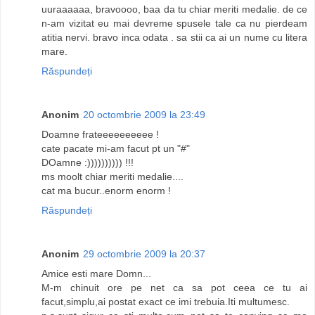
uuraaaaaa, bravoooo, baa da tu chiar meriti medalie. de ce
n-am vizitat eu mai devreme spusele tale ca nu pierdeam
atitia nervi. bravo inca odata . sa stii ca ai un nume cu litera
mare.
Răspundeți
Anonim
20 octombrie 2009 la 23:49
Doamne frateeeeeeeeee !
cate pacate mi-am facut pt un "#"
DOamne :)))))))))) !!!
ms moolt chiar meriti medalie....
cat ma bucur..enorm enorm !
Răspundeți
Anonim
29 octombrie 2009 la 20:37
Amice esti mare Domn...
M-m chinuit ore pe net ca sa pot ceea ce tu ai
facut,simplu,ai postat exact ce imi trebuia.Iti multumesc.