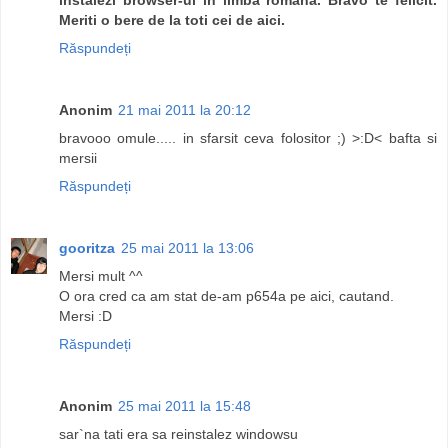
Meriti o bere de la toti cei de aici.
Răspundeți
Anonim
21 mai 2011 la 20:12
bravooo omule..... in sfarsit ceva folositor ;) >:D< bafta si
mersii
Răspundeți
gooritza
25 mai 2011 la 13:06
Mersi mult ^^
O ora cred ca am stat de-am p654a pe aici, cautand.
Mersi :D
Răspundeți
Anonim
25 mai 2011 la 15:48
sar`na tati era sa reinstalez windowsu