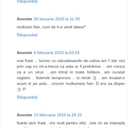
Răspundeți
Anonim
30 ianuarie 2010 la 11:39
multzam fain, cum de ti-a venit ideea?
Răspundeți
Anonim
6 februarie 2010 la 03:53
mai frate ... lucrez cu calculatoarele de cativa ani !! dar nici
prin cap nu mi-a trecut ca asta ar fi problema ... am crezut
ca e un virus ....am intrat in toate foldere.. am curatat
registrii .. fisierele temporare .. si nimik :)) ...am invatat-o
acum si pe asta .. oricum multumesc fain :D era sa disper
:)) :P
Răspundeți
Anonim
13 februarie 2010 la 18:15
foarte tare frate ..ms mult pentru sfat ..mie mi se intampla