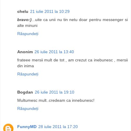
chelu
21 iulie 2011 la 10:29
bravo:)
...uite ca unii nu tin netu doar pentru messenger si
alte minuni
Răspundeți
Anonim
26 iulie 2011 la 13:40
frateee mersii mult de tot , am crezut ca inebunesc , mersii
din inima
Răspundeți
Bogdan
26 iulie 2011 la 19:10
Multumesc mult..credeam ca innebunesc!
Răspundeți
FunnyMD
28 iulie 2011 la 17:20