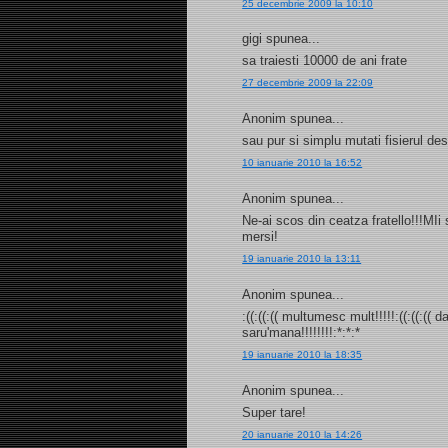
25 decembrie 2009 la 10:10
gigi spunea...
sa traiesti 10000 de ani frate
27 decembrie 2009 la 22:09
Anonim spunea...
sau pur si simplu mutati fisierul d
10 ianuarie 2010 la 16:52
Anonim spunea...
Ne-ai scos din ceatza fratello!!!MI
mersi!
19 ianuarie 2010 la 13:11
Anonim spunea...
:((:((:(( multumesc mult!!!!!:((:((:((
saru'mana!!!!!!!!:*:*:*
19 ianuarie 2010 la 18:35
Anonim spunea...
Super tare!
20 ianuarie 2010 la 14:26