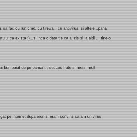
 sa fac cu run cmd, cu firewall, cu antivirus, si altele...pana
ului ca exista :)...si inca o data tie ca ai zis si la altii ....tine-o
 bun baiat de pe pamant , succes frate si mersi mult
vigat pe internet dupa erori si eram convins ca am un virus