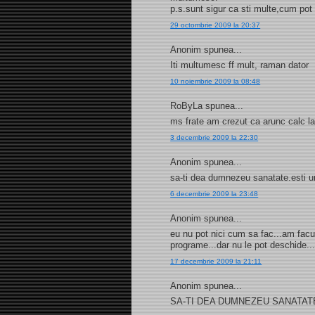
p.s.sunt sigur ca sti multe,cum pot 
29 octombrie 2009 la 20:37
Anonim spunea...
Iti multumesc ff mult, raman dator
10 noiembrie 2009 la 08:48
RoByLa spunea...
ms frate am crezut ca arunc calc la
3 decembrie 2009 la 22:30
Anonim spunea...
sa-ti dea dumnezeu sanatate.esti u
6 decembrie 2009 la 23:48
Anonim spunea...
eu nu pot nici cum sa fac...am facut
programe...dar nu le pot deschide...
17 decembrie 2009 la 21:11
Anonim spunea...
SA-TI DEA DUMNEZEU SANATATE SI