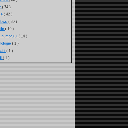
ux
( 74 )
ele
( 42 )
dows
( 30 )
ile
( 19 )
a humorului
( 14 )
nologie
( 1 )
atii
( 1 )
ii
( 1 )