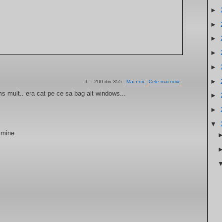
►
►
►
►
►
►
1 – 200 din 355
Mai noi›
Cele mai noi»
. ms mult.. era cat pe ce sa bag alt windows...
►
►
▼
 mine.