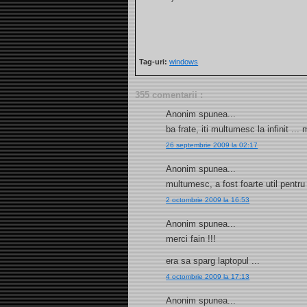
Tag-uri:
windows
355 comentarii :
Anonim spunea...
ba frate, iti multumesc la infinit ..
26 septembrie 2009 la 02:17
Anonim spunea...
multumesc, a fost foarte util pentru
2 octombrie 2009 la 16:53
Anonim spunea...
merci fain !!!
era sa sparg laptopul ...
4 octombrie 2009 la 17:13
Anonim spunea...