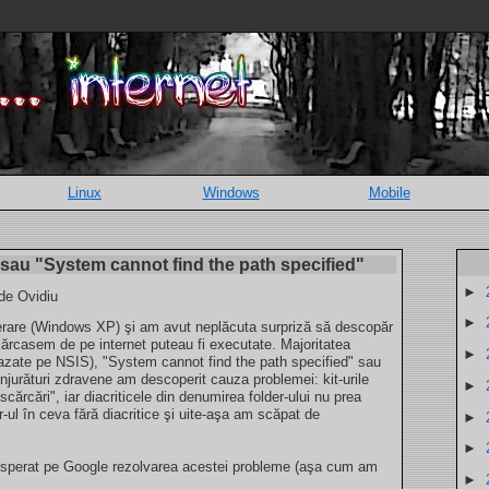
Linux
Windows
Mobile
 sau "System cannot find the path specified"
►
 de Ovidiu
►
perare (Windows XP) şi am avut neplăcuta surpriză să descopăr
scărcasem de pe internet puteau fi executate. Majoritatea
►
bazate pe NSIS), "System cannot find the path specified" sau
njurături zdravene am descoperit cauza problemei: kit-urile
►
cărcări", iar diacriticele din denumirea folder-ului nu prea
-ul în ceva fără diacritice şi uite-aşa am scăpat de
►
►
disperat pe Google rezolvarea acestei probleme (aşa cum am
►