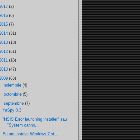
2017
(2)
2016
(6)
2015
(7)
2014
(31)
2013
(18)
2012
(51)
2011
(18)
2010
(47)
2009
(63)
►
noiembrie
(4)
►
octombrie
(5)
▼
septembrie
(7)
YaSpy 0.3
"NSIS Error launching installer" sau
"System canno...
Eu am instalat Windows 7 si...