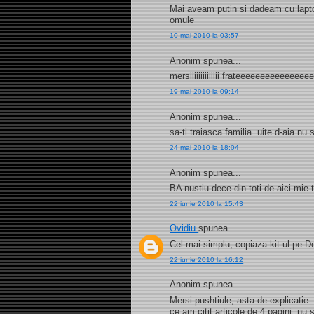
Mai aveam putin si dadeam cu laptop
omule
10 mai 2010 la 03:57
Anonim spunea...
mersiiiiiiiiiiiiii frateeeeeeeeeeeee
19 mai 2010 la 09:14
Anonim spunea...
sa-ti traiasca familia. uite d-aia n
24 mai 2010 la 18:04
Anonim spunea...
BA nustiu dece din toti de aici mie
22 iunie 2010 la 15:43
Ovidiu
spunea...
Cel mai simplu, copiaza kit-ul pe D
22 iunie 2010 la 16:12
Anonim spunea...
Mersi pushtiule, asta de explicatie
ce am citit articole de 4 pagini, nu 