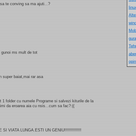
sa te conving sa ma ajuti...?
lin
Alt
win
Mob
gur
Teh
 gunoi ms mult de tot
aber
opin
n super baiat,mai rar asa
 1 folder cu numele Programe si salvezi kiturile de la
imi da eroarea aia cu nsis...cum sa fac?:((
 VIATA LUNGA.ESTI UN GENIU!!!!!!!!!!!!!!