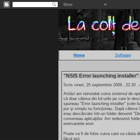
Home
Software
"NSIS Error launching installer"
Scris vineri, 25 septembrie 2009 , 22:20 ,
Astăzi am reinstalat cuiva sistemul de o
că doar câteva din kit-urile pe care le de
spuneau "Error launching installer" (cele 
pur şi simplu nu funcţionau. După câteva î
erau descărcate într-un folder denumit "Des
conveneau aplicaţiilor. Am redenumit folder
enervantele erori.
Poate va fi de folos cuiva care va căuta 
făcut eu).