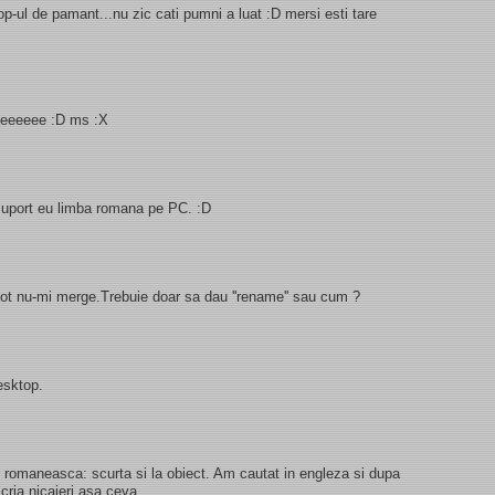
-ul de pamant...nu zic cati pumni a luat :D mersi esti tare
eeeeeeeee :D ms :X
u suport eu limba romana pe PC. :D
 tot nu-mi merge.Trebuie doar sa dau ''rename'' sau cum ?
esktop.
.. romaneasca: scurta si la obiect. Am cautat in engleza si dupa
scria nicaieri asa ceva.