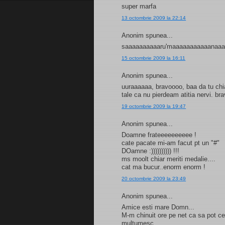
super marfa
13 octombrie 2009 la 22:14
Anonim spunea...
saaaaaaaaaaru'maaaaaaaaaaanaa
15 octombrie 2009 la 16:11
Anonim spunea...
uuraaaaaa, bravoooo, baa da tu chi
tale ca nu pierdeam atitia nervi. br
19 octombrie 2009 la 19:47
Anonim spunea...
Doamne frateeeeeeeeee !
cate pacate mi-am facut pt un "#"
DOamne :)))))))))) !!!
ms moolt chiar meriti medalie....
cat ma bucur..enorm enorm !
20 octombrie 2009 la 23:49
Anonim spunea...
Amice esti mare Domn...
M-m chinuit ore pe net ca sa pot cee
multumesc.