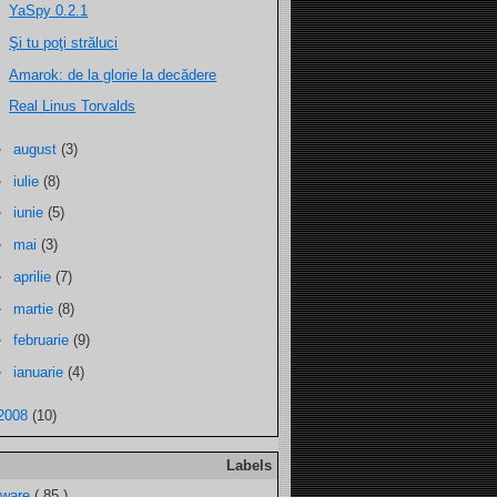
YaSpy 0.2.1
Şi tu poţi străluci
Amarok: de la glorie la decădere
Real Linus Torvalds
►
august
(3)
►
iulie
(8)
►
iunie
(5)
►
mai
(3)
►
aprilie
(7)
►
martie
(8)
►
februarie
(9)
►
ianuarie
(4)
2008
(10)
Labels
tware
( 85 )