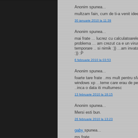
Anonim spunea...
multzam fain, cum de ti-a venit ide
30 ianuarie 2010 la 11:39
Anonim spunea...
mai frate ... lucrez cu calculatoarele
problema ... am crezut ca e un virus .
temporare .. si nimik :)) ...am inva
:)) :P
6 februarie 2010 la 03:53
Anonim spunea...
foarte tare frate ..ms mult pentru 
windows xp ...teme care erau de pe 
..inca o data iti multumesc
13 februarie 2010 la 18:15
Anonim spunea...
Mersi esti bun.
26 februarie 2010 la 13:23
gaby
spunea...
ms frate....