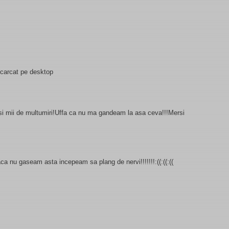
escarcat pe desktop
i si mii de multumiri!Uffa ca nu ma gandeam la asa ceva!!!Mersi
 daca nu gaseam asta incepeam sa plang de nervi!!!!!!!:((:((:((