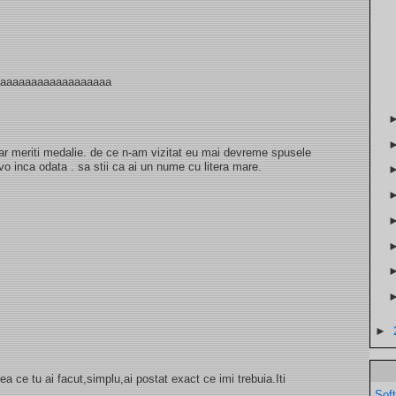
aaaaaaaaaaaaaaaaaaa
ar meriti medalie. de ce n-am vizitat eu mai devreme spusele
avo inca odata . sa stii ca ai un nume cu litera mare.
►
a ce tu ai facut,simplu,ai postat exact ce imi trebuia.Iti
Sof