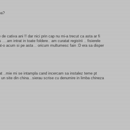
ea?
 de cativa ani !! dar nici prin cap nu mi-a trecut ca asta ar fi
...am intrat in toate foldere.. am curatat registrii .. fisierele
tat-o acum si pe asta .. oricum multumesc fain :D era sa disper
sfat ..mie mi se intampla cand incercam sa instalez teme pt
un site din china...sierau scrise cu denumire in limba chineza