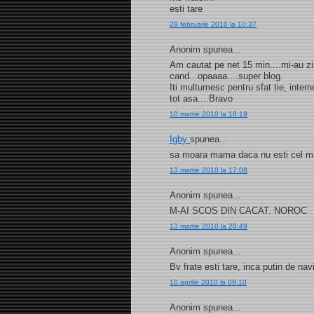
esti tare
28 februarie 2010 la 10:37
Anonim spunea...
Am cautat pe net 15 min....mi-au zis
cand...opaaaa....super blog.
Iti multumesc pentru sfat tie, internet
tot asa....Bravo
10 martie 2010 la 18:19
Igby
spunea...
sa moara mama daca nu esti cel mai
13 martie 2010 la 17:08
Anonim spunea...
M-AI SCOS DIN CACAT. NOROC
13 martie 2010 la 20:49
Anonim spunea...
Bv frate esti tare, inca putin de na
10 aprilie 2010 la 09:10
Anonim spunea...