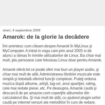
vineri, 4 septembrie 2009
Amarok: de la glorie la decădere
Îmi amintesc cum citeam despre Amarok în MyLinux şi
MyComputer. A intrat in voga cam prin anul 2005 si de
atunci a rămas în inimile utilizatorilor de Linux. Ba chiar mai
mult, ştiu persoane care foloseau Linux doar pentru Amarok.
Amarok oferă tot ce poate oferi mai bun un player audio, şi
chiar mai mult de atât. Administrarea librăriei muzicale este
simplă şi totodată oferind funcţii complexe. Puteţi ordona
muzica după albume, artişti, tag-uri, anul apariţiei, rating,
cele mai redate piese, etc. Pe deasupra, Amarok caută şi
descarcă de pe amazon.com coperţile albumelor din
calculatorul tău. Şi mai mult de atât, cu ajutorul plugin-urilor
caută pe internet versuri ale melodiilor în curs de redare.