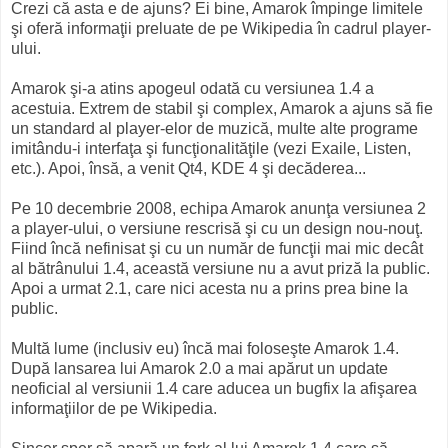
Crezi că asta e de ajuns? Ei bine, Amarok împinge limitele
şi oferă informaţii preluate de pe Wikipedia în cadrul player-
ului.
Amarok şi-a atins apogeul odată cu versiunea 1.4 a
acestuia. Extrem de stabil şi complex, Amarok a ajuns să fie
un standard al player-elor de muzică, multe alte programe
imitându-i interfaţa şi funcţionalităţile (vezi Exaile, Listen,
etc.). Apoi, însă, a venit Qt4, KDE 4 şi decăderea...
Pe 10 decembrie 2008, echipa Amarok anunţa versiunea 2
a player-ului, o versiune rescrisă şi cu un design nou-nouţ.
Fiind încă nefinisat şi cu un număr de funcţii mai mic decât
al bătrânului 1.4, această versiune nu a avut priză la public.
Apoi a urmat 2.1, care nici acesta nu a prins prea bine la
public.
Multă lume (inclusiv eu) încă mai foloseşte Amarok 1.4.
După lansarea lui Amarok 2.0 a mai apărut un update
neoficial al versiunii 1.4 care aducea un bugfix la afişarea
informaţiilor de pe Wikipedia.