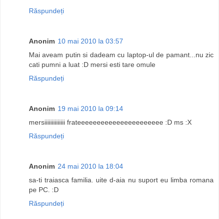
Răspundeți
Anonim
10 mai 2010 la 03:57
Mai aveam putin si dadeam cu laptop-ul de pamant...nu zic
cati pumni a luat :D mersi esti tare omule
Răspundeți
Anonim
19 mai 2010 la 09:14
mersiiiiiiiiiiiiii frateeeeeeeeeeeeeeeeeeeeee :D ms :X
Răspundeți
Anonim
24 mai 2010 la 18:04
sa-ti traiasca familia. uite d-aia nu suport eu limba romana
pe PC. :D
Răspundeți