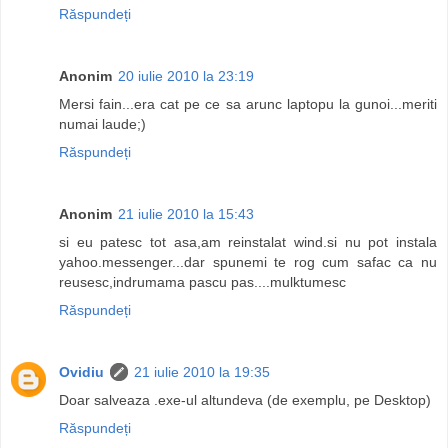
Răspundeți
Anonim
20 iulie 2010 la 23:19
Mersi fain...era cat pe ce sa arunc laptopu la gunoi...meriti
numai laude;)
Răspundeți
Anonim
21 iulie 2010 la 15:43
si eu patesc tot asa,am reinstalat wind.si nu pot instala
yahoo.messenger...dar spunemi te rog cum safac ca nu
reusesc,indrumama pascu pas....mulktumesc
Răspundeți
Ovidiu
21 iulie 2010 la 19:35
Doar salveaza .exe-ul altundeva (de exemplu, pe Desktop)
Răspundeți