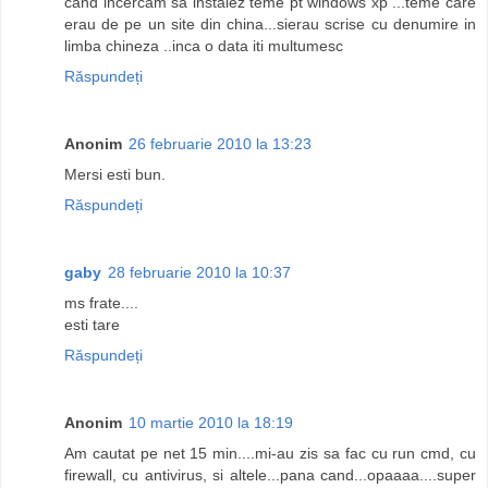
cand incercam sa instalez teme pt windows xp ...teme care
erau de pe un site din china...sierau scrise cu denumire in
limba chineza ..inca o data iti multumesc
Răspundeți
Anonim
26 februarie 2010 la 13:23
Mersi esti bun.
Răspundeți
gaby
28 februarie 2010 la 10:37
ms frate....
esti tare
Răspundeți
Anonim
10 martie 2010 la 18:19
Am cautat pe net 15 min....mi-au zis sa fac cu run cmd, cu
firewall, cu antivirus, si altele...pana cand...opaaaa....super