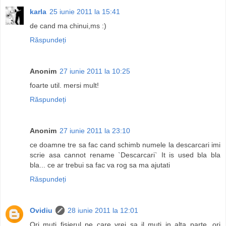
karla
25 iunie 2011 la 15:41
de cand ma chinui,ms :)
Răspundeți
Anonim
27 iunie 2011 la 10:25
foarte util. mersi mult!
Răspundeți
Anonim
27 iunie 2011 la 23:10
ce doamne tre sa fac cand schimb numele la descarcari imi
scrie asa cannot rename `Descarcari` It is used bla bla
bla... ce ar trebui sa fac va rog sa ma ajutati
Răspundeți
Ovidiu
28 iunie 2011 la 12:01
Ori muti fisierul pe care vrei sa il muti in alta parte, ori