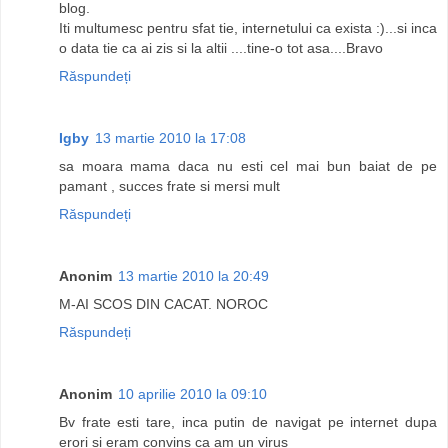
blog.
Iti multumesc pentru sfat tie, internetului ca exista :)...si inca
o data tie ca ai zis si la altii ....tine-o tot asa....Bravo
Răspundeți
Igby
13 martie 2010 la 17:08
sa moara mama daca nu esti cel mai bun baiat de pe
pamant , succes frate si mersi mult
Răspundeți
Anonim
13 martie 2010 la 20:49
M-AI SCOS DIN CACAT. NOROC
Răspundeți
Anonim
10 aprilie 2010 la 09:10
Bv frate esti tare, inca putin de navigat pe internet dupa
erori si eram convins ca am un virus