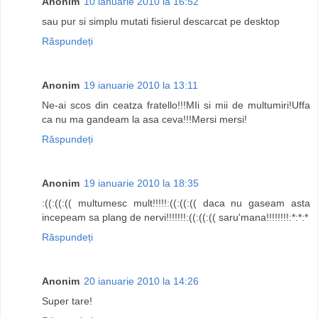
Anonim
10 ianuarie 2010 la 16:52
sau pur si simplu mutati fisierul descarcat pe desktop
Răspundeți
Anonim
19 ianuarie 2010 la 13:11
Ne-ai scos din ceatza fratello!!!MIi si mii de multumiri!Uffa
ca nu ma gandeam la asa ceva!!!Mersi mersi!
Răspundeți
Anonim
19 ianuarie 2010 la 18:35
:((:((:(( multumesc mult!!!!!:((:((:(( daca nu gaseam asta
incepeam sa plang de nervi!!!!!!!:((:((:(( saru'mana!!!!!!!!:*:*:*
Răspundeți
Anonim
20 ianuarie 2010 la 14:26
Super tare!