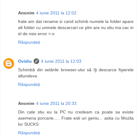
Anonim
4 iunie 2011 la 12:02
frate am dat rename si cand schimb numele la folder apare
alt folder cu unmele descarcari ce plm are nu stiu ma cac in
el de nsis error >:o
Răspundeți
Ovidiu
4 iunie 2011 la 12:03
Schimbă din setările browser-ului să îţi descarce fişierele
altundeva
Răspundeți
Anonim
4 iunie 2011 la 20:33
Din cate stiu eu la PC nu credeam ca poate sa existe
asemena porcarie..... Frate esti un geniu... astia cu Mozila
lor SUCKS
Răspundeți