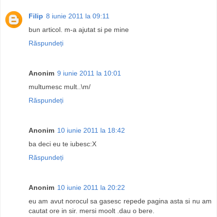
Filip
8 iunie 2011 la 09:11
bun articol. m-a ajutat si pe mine
Răspundeți
Anonim
9 iunie 2011 la 10:01
multumesc mult..\m/
Răspundeți
Anonim
10 iunie 2011 la 18:42
ba deci eu te iubesc:X
Răspundeți
Anonim
10 iunie 2011 la 20:22
eu am avut norocul sa gasesc repede pagina asta si nu am
cautat ore in sir. mersi moolt .dau o bere.