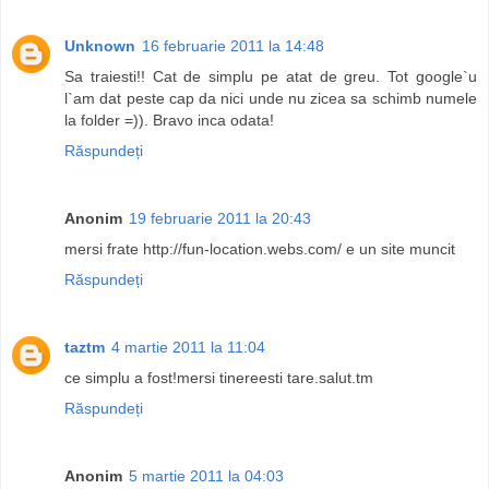
Unknown
16 februarie 2011 la 14:48
Sa traiesti!! Cat de simplu pe atat de greu. Tot google`u
l`am dat peste cap da nici unde nu zicea sa schimb numele
la folder =)). Bravo inca odata!
Răspundeți
Anonim
19 februarie 2011 la 20:43
mersi frate http://fun-location.webs.com/ e un site muncit
Răspundeți
taztm
4 martie 2011 la 11:04
ce simplu a fost!mersi tinereesti tare.salut.tm
Răspundeți
Anonim
5 martie 2011 la 04:03