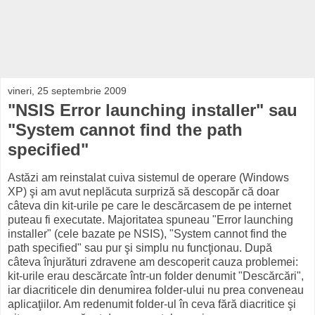
vineri, 25 septembrie 2009
"NSIS Error launching installer" sau
"System cannot find the path
specified"
Astăzi am reinstalat cuiva sistemul de operare (Windows
XP) şi am avut neplăcuta surpriză să descopăr că doar
câteva din kit-urile pe care le descărcasem de pe internet
puteau fi executate. Majoritatea spuneau "Error launching
installer" (cele bazate pe NSIS), "System cannot find the
path specified" sau pur şi simplu nu funcţionau. După
câteva înjurături zdravene am descoperit cauza problemei:
kit-urile erau descărcate într-un folder denumit "Descărcări",
iar diacriticele din denumirea folder-ului nu prea conveneau
aplicaţiilor. Am redenumit folder-ul în ceva fără diacritice şi