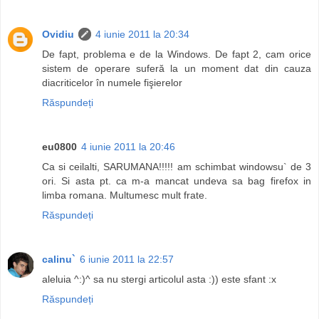
Ovidiu
4 iunie 2011 la 20:34
De fapt, problema e de la Windows. De fapt 2, cam orice
sistem de operare suferă la un moment dat din cauza
diacriticelor în numele fişierelor
Răspundeți
eu0800
4 iunie 2011 la 20:46
Ca si ceilalti, SARUMANA!!!!! am schimbat windowsu` de 3
ori. Si asta pt. ca m-a mancat undeva sa bag firefox in
limba romana. Multumesc mult frate.
Răspundeți
calinu`
6 iunie 2011 la 22:57
aleluia ^:)^ sa nu stergi articolul asta :)) este sfant :x
Răspundeți