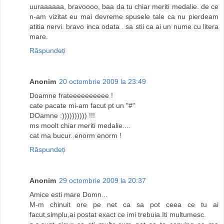
uuraaaaaa, bravoooo, baa da tu chiar meriti medalie. de ce
n-am vizitat eu mai devreme spusele tale ca nu pierdeam
atitia nervi. bravo inca odata . sa stii ca ai un nume cu litera
mare.
Răspundeți
Anonim
20 octombrie 2009 la 23:49
Doamne frateeeeeeeeee !
cate pacate mi-am facut pt un "#"
DOamne :)))))))))) !!!
ms moolt chiar meriti medalie....
cat ma bucur..enorm enorm !
Răspundeți
Anonim
29 octombrie 2009 la 20:37
Amice esti mare Domn...
M-m chinuit ore pe net ca sa pot ceea ce tu ai
facut,simplu,ai postat exact ce imi trebuia.Iti multumesc.