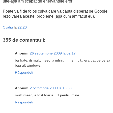
uite-aşa am scăpat de enervantele erori.
Poate va fi de folos cuiva care va căuta disperat pe Google
rezolvarea acestei probleme (aşa cum am făcut eu).
Ovidiu
la
22:20
355 de comentarii:
Anonim
26 septembrie 2009 la 02:17
ba frate, iti multumesc la infinit ... ms mult.. era cat pe ce sa
bag alt windows...
Răspundeți
Anonim
2 octombrie 2009 la 16:53
multumesc, a fost foarte util pentru mine.
Răspundeți