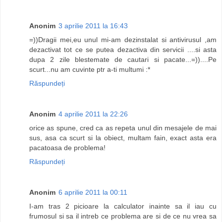
Anonim
3 aprilie 2011 la 16:43
=))Dragii mei,eu unul mi-am dezinstalat si antivirusul ,am
dezactivat tot ce se putea dezactiva din servicii ....si asta
dupa 2 zile blestemate de cautari si pacate...=))....Pe
scurt...nu am cuvinte ptr a-ti multumi :*
Răspundeți
Anonim
4 aprilie 2011 la 22:26
orice as spune, cred ca as repeta unul din mesajele de mai
sus, asa ca scurt si la obiect, multam fain, exact asta era
pacatoasa de problema!
Răspundeți
Anonim
6 aprilie 2011 la 00:11
I-am tras 2 picioare la calculator inainte sa il iau cu
frumosul si sa il intreb ce problema are si de ce nu vrea sa