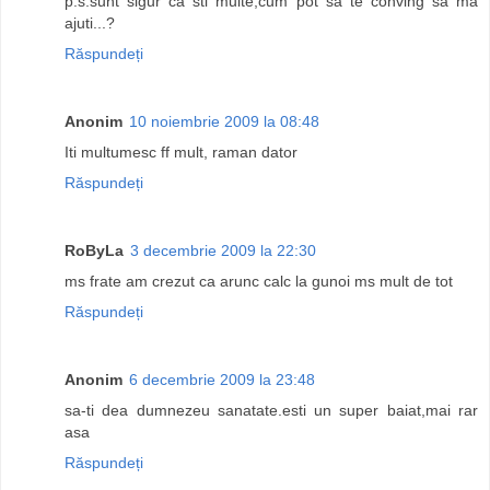
p.s.sunt sigur ca sti multe,cum pot sa te conving sa ma
ajuti...?
Răspundeți
Anonim
10 noiembrie 2009 la 08:48
Iti multumesc ff mult, raman dator
Răspundeți
RoByLa
3 decembrie 2009 la 22:30
ms frate am crezut ca arunc calc la gunoi ms mult de tot
Răspundeți
Anonim
6 decembrie 2009 la 23:48
sa-ti dea dumnezeu sanatate.esti un super baiat,mai rar
asa
Răspundeți