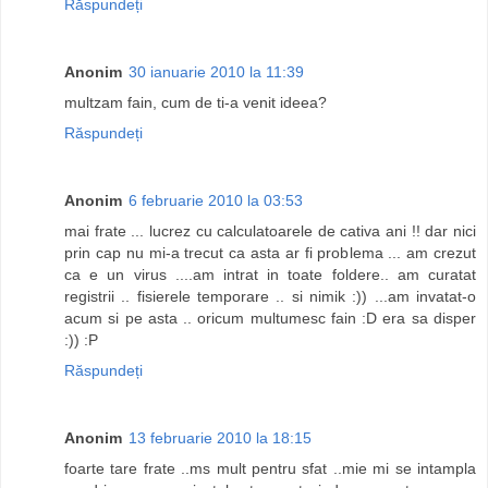
Răspundeți
Anonim
30 ianuarie 2010 la 11:39
multzam fain, cum de ti-a venit ideea?
Răspundeți
Anonim
6 februarie 2010 la 03:53
mai frate ... lucrez cu calculatoarele de cativa ani !! dar nici
prin cap nu mi-a trecut ca asta ar fi problema ... am crezut
ca e un virus ....am intrat in toate foldere.. am curatat
registrii .. fisierele temporare .. si nimik :)) ...am invatat-o
acum si pe asta .. oricum multumesc fain :D era sa disper
:)) :P
Răspundeți
Anonim
13 februarie 2010 la 18:15
foarte tare frate ..ms mult pentru sfat ..mie mi se intampla