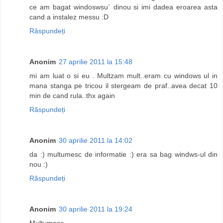
ce am bagat windoswsu` dinou si imi dadea eroarea asta
cand a instalez messu :D
Răspundeți
Anonim
27 aprilie 2011 la 15:48
mi am luat o si eu . Multzam mult..eram cu windows ul in
mana stanga pe tricou il stergeam de praf..avea decat 10
min de cand rula..thx again
Răspundeți
Anonim
30 aprilie 2011 la 14:02
da :) multumesc de informatie :) era sa bag windws-ul din
nou :)
Răspundeți
Anonim
30 aprilie 2011 la 19:24
Multumesc