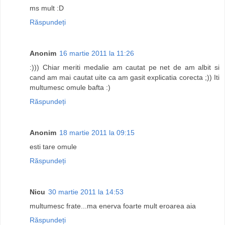
ms mult :D
Răspundeți
Anonim
16 martie 2011 la 11:26
:))) Chiar meriti medalie am cautat pe net de am albit si
cand am mai cautat uite ca am gasit explicatia corecta ;)) Iti
multumesc omule bafta :)
Răspundeți
Anonim
18 martie 2011 la 09:15
esti tare omule
Răspundeți
Nicu
30 martie 2011 la 14:53
multumesc frate...ma enerva foarte mult eroarea aia
Răspundeți