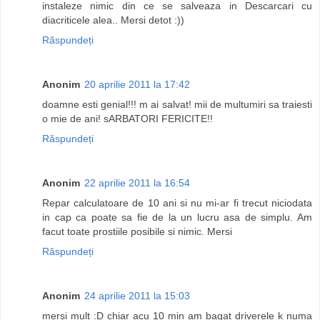
instaleze nimic din ce se salveaza in Descarcari cu
diacriticele alea.. Mersi detot :))
Răspundeți
Anonim
20 aprilie 2011 la 17:42
doamne esti genial!!! m ai salvat! mii de multumiri sa traiesti
o mie de ani! sARBATORI FERICITE!!
Răspundeți
Anonim
22 aprilie 2011 la 16:54
Repar calculatoare de 10 ani si nu mi-ar fi trecut niciodata
in cap ca poate sa fie de la un lucru asa de simplu. Am
facut toate prostiile posibile si nimic. Mersi
Răspundeți
Anonim
24 aprilie 2011 la 15:03
mersi mult :D chiar acu 10 min am bagat driverele k numa