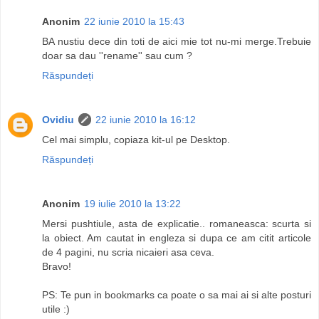
Anonim
22 iunie 2010 la 15:43
BA nustiu dece din toti de aici mie tot nu-mi merge.Trebuie
doar sa dau ''rename'' sau cum ?
Răspundeți
Ovidiu
22 iunie 2010 la 16:12
Cel mai simplu, copiaza kit-ul pe Desktop.
Răspundeți
Anonim
19 iulie 2010 la 13:22
Mersi pushtiule, asta de explicatie.. romaneasca: scurta si
la obiect. Am cautat in engleza si dupa ce am citit articole
de 4 pagini, nu scria nicaieri asa ceva.
Bravo!
PS: Te pun in bookmarks ca poate o sa mai ai si alte posturi
utile :)