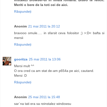
Meriti o bere de la toti cei de aici.
Răspundeți
Anonim
21 mai 2011 la 20:12
bravooo omule..... in sfarsit ceva folositor ;) >:D< bafta si
mersii
Răspundeți
gooritza
25 mai 2011 la 13:06
Mersi mult ^^
O ora cred ca am stat de-am p654a pe aici, cautand.
Mersi :D
Răspundeți
Anonim
25 mai 2011 la 15:48
sar`na tati era sa reinstalez windowsu