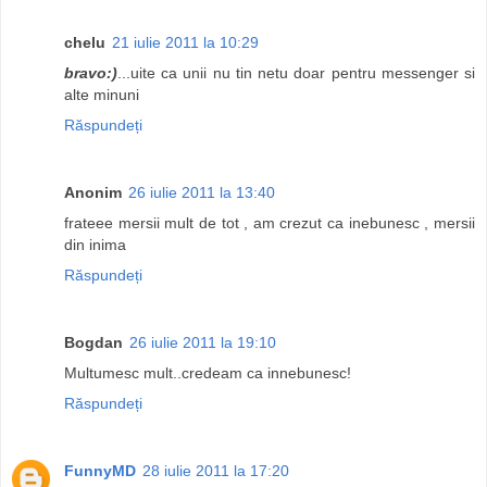
chelu
21 iulie 2011 la 10:29
bravo:)
...uite ca unii nu tin netu doar pentru messenger si
alte minuni
Răspundeți
Anonim
26 iulie 2011 la 13:40
frateee mersii mult de tot , am crezut ca inebunesc , mersii
din inima
Răspundeți
Bogdan
26 iulie 2011 la 19:10
Multumesc mult..credeam ca innebunesc!
Răspundeți
FunnyMD
28 iulie 2011 la 17:20