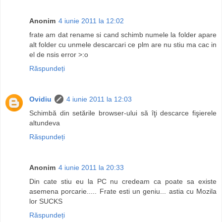
Anonim
4 iunie 2011 la 12:02
frate am dat rename si cand schimb numele la folder apare
alt folder cu unmele descarcari ce plm are nu stiu ma cac in
el de nsis error >:o
Răspundeți
Ovidiu
4 iunie 2011 la 12:03
Schimbă din setările browser-ului să îţi descarce fişierele
altundeva
Răspundeți
Anonim
4 iunie 2011 la 20:33
Din cate stiu eu la PC nu credeam ca poate sa existe
asemena porcarie..... Frate esti un geniu... astia cu Mozila
lor SUCKS
Răspundeți