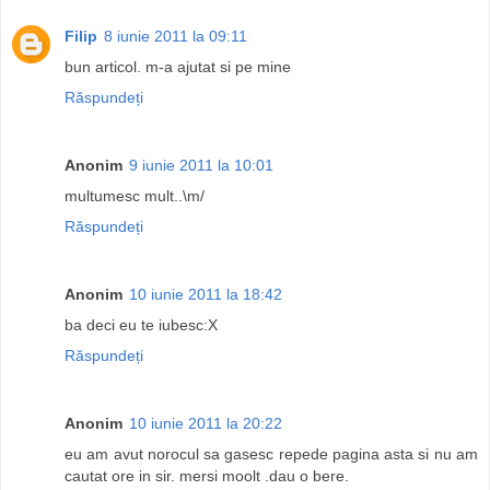
Filip
8 iunie 2011 la 09:11
bun articol. m-a ajutat si pe mine
Răspundeți
Anonim
9 iunie 2011 la 10:01
multumesc mult..\m/
Răspundeți
Anonim
10 iunie 2011 la 18:42
ba deci eu te iubesc:X
Răspundeți
Anonim
10 iunie 2011 la 20:22
eu am avut norocul sa gasesc repede pagina asta si nu am
cautat ore in sir. mersi moolt .dau o bere.