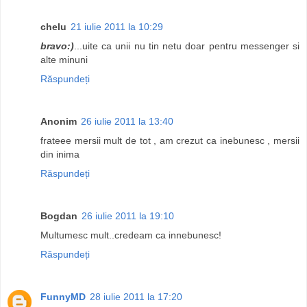
chelu
21 iulie 2011 la 10:29
bravo:)
...uite ca unii nu tin netu doar pentru messenger si
alte minuni
Răspundeți
Anonim
26 iulie 2011 la 13:40
frateee mersii mult de tot , am crezut ca inebunesc , mersii
din inima
Răspundeți
Bogdan
26 iulie 2011 la 19:10
Multumesc mult..credeam ca innebunesc!
Răspundeți
FunnyMD
28 iulie 2011 la 17:20