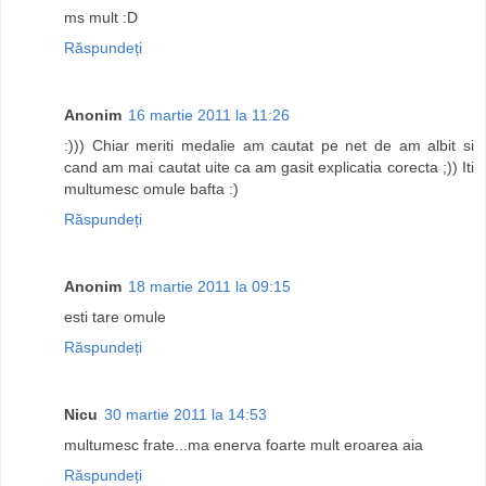
ms mult :D
Răspundeți
Anonim
16 martie 2011 la 11:26
:))) Chiar meriti medalie am cautat pe net de am albit si
cand am mai cautat uite ca am gasit explicatia corecta ;)) Iti
multumesc omule bafta :)
Răspundeți
Anonim
18 martie 2011 la 09:15
esti tare omule
Răspundeți
Nicu
30 martie 2011 la 14:53
multumesc frate...ma enerva foarte mult eroarea aia
Răspundeți