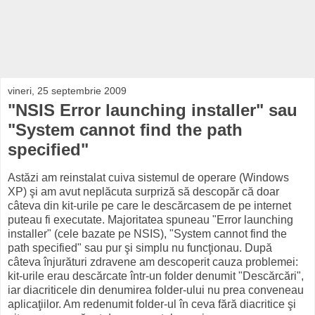
vineri, 25 septembrie 2009
"NSIS Error launching installer" sau
"System cannot find the path
specified"
Astăzi am reinstalat cuiva sistemul de operare (Windows
XP) şi am avut neplăcuta surpriză să descopăr că doar
câteva din kit-urile pe care le descărcasem de pe internet
puteau fi executate. Majoritatea spuneau "Error launching
installer" (cele bazate pe NSIS), "System cannot find the
path specified" sau pur şi simplu nu funcţionau. După
câteva înjurături zdravene am descoperit cauza problemei:
kit-urile erau descărcate într-un folder denumit "Descărcări",
iar diacriticele din denumirea folder-ului nu prea conveneau
aplicaţiilor. Am redenumit folder-ul în ceva fără diacritice şi