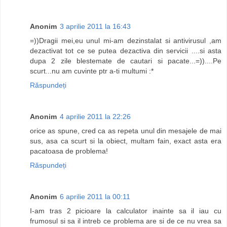
Anonim
3 aprilie 2011 la 16:43
=))Dragii mei,eu unul mi-am dezinstalat si antivirusul ,am
dezactivat tot ce se putea dezactiva din servicii ....si asta
dupa 2 zile blestemate de cautari si pacate...=))....Pe
scurt...nu am cuvinte ptr a-ti multumi :*
Răspundeți
Anonim
4 aprilie 2011 la 22:26
orice as spune, cred ca as repeta unul din mesajele de mai
sus, asa ca scurt si la obiect, multam fain, exact asta era
pacatoasa de problema!
Răspundeți
Anonim
6 aprilie 2011 la 00:11
I-am tras 2 picioare la calculator inainte sa il iau cu
frumosul si sa il intreb ce problema are si de ce nu vrea sa