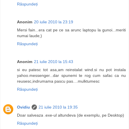
Răspundeți
Anonim
20 iulie 2010 la 23:19
Mersi fain...era cat pe ce sa arunc laptopu la gunoi...meriti
numai laude;)
Răspundeți
Anonim
21 iulie 2010 la 15:43
si eu patesc tot asa,am reinstalat wind.si nu pot instala
yahoo.messenger...dar spunemi te rog cum safac ca nu
reusesc,indrumama pascu pas....mulktumesc
Răspundeți
Ovidiu
21 iulie 2010 la 19:35
Doar salveaza .exe-ul altundeva (de exemplu, pe Desktop)
Răspundeți