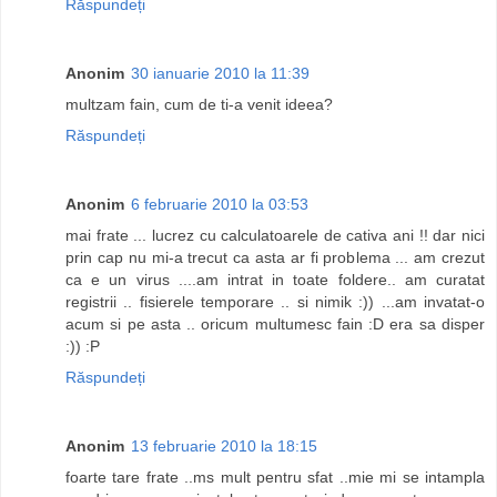
Răspundeți
Anonim
30 ianuarie 2010 la 11:39
multzam fain, cum de ti-a venit ideea?
Răspundeți
Anonim
6 februarie 2010 la 03:53
mai frate ... lucrez cu calculatoarele de cativa ani !! dar nici
prin cap nu mi-a trecut ca asta ar fi problema ... am crezut
ca e un virus ....am intrat in toate foldere.. am curatat
registrii .. fisierele temporare .. si nimik :)) ...am invatat-o
acum si pe asta .. oricum multumesc fain :D era sa disper
:)) :P
Răspundeți
Anonim
13 februarie 2010 la 18:15
foarte tare frate ..ms mult pentru sfat ..mie mi se intampla