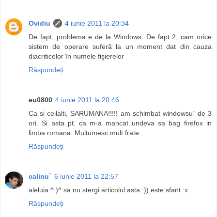
Ovidiu
4 iunie 2011 la 20:34
De fapt, problema e de la Windows. De fapt 2, cam orice
sistem de operare suferă la un moment dat din cauza
diacriticelor în numele fişierelor
Răspundeți
eu0800
4 iunie 2011 la 20:46
Ca si ceilalti, SARUMANA!!!!! am schimbat windowsu` de 3
ori. Si asta pt. ca m-a mancat undeva sa bag firefox in
limba romana. Multumesc mult frate.
Răspundeți
calinu`
6 iunie 2011 la 22:57
aleluia ^:)^ sa nu stergi articolul asta :)) este sfant :x
Răspundeți