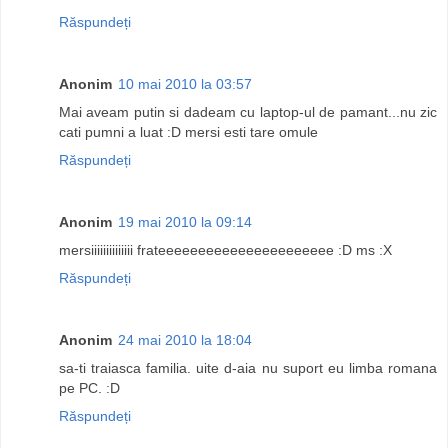
Răspundeți
Anonim
10 mai 2010 la 03:57
Mai aveam putin si dadeam cu laptop-ul de pamant...nu zic
cati pumni a luat :D mersi esti tare omule
Răspundeți
Anonim
19 mai 2010 la 09:14
mersiiiiiiiiiiiiii frateeeeeeeeeeeeeeeeeeeeee :D ms :X
Răspundeți
Anonim
24 mai 2010 la 18:04
sa-ti traiasca familia. uite d-aia nu suport eu limba romana
pe PC. :D
Răspundeți