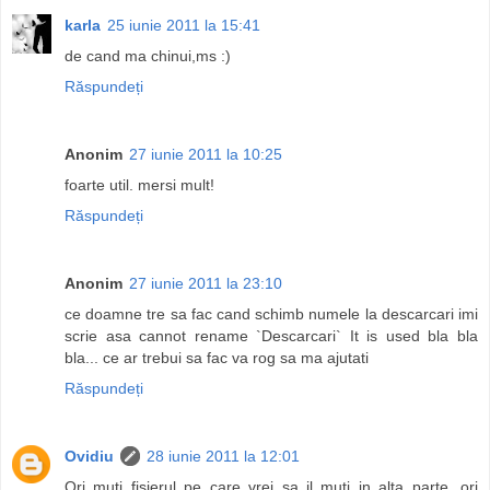
karla
25 iunie 2011 la 15:41
de cand ma chinui,ms :)
Răspundeți
Anonim
27 iunie 2011 la 10:25
foarte util. mersi mult!
Răspundeți
Anonim
27 iunie 2011 la 23:10
ce doamne tre sa fac cand schimb numele la descarcari imi
scrie asa cannot rename `Descarcari` It is used bla bla
bla... ce ar trebui sa fac va rog sa ma ajutati
Răspundeți
Ovidiu
28 iunie 2011 la 12:01
Ori muti fisierul pe care vrei sa il muti in alta parte, ori