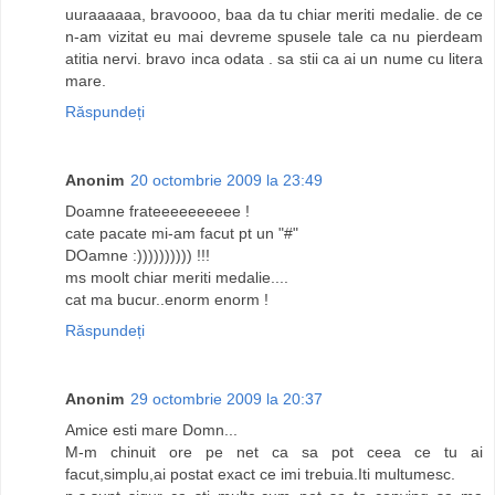
uuraaaaaa, bravoooo, baa da tu chiar meriti medalie. de ce
n-am vizitat eu mai devreme spusele tale ca nu pierdeam
atitia nervi. bravo inca odata . sa stii ca ai un nume cu litera
mare.
Răspundeți
Anonim
20 octombrie 2009 la 23:49
Doamne frateeeeeeeeee !
cate pacate mi-am facut pt un "#"
DOamne :)))))))))) !!!
ms moolt chiar meriti medalie....
cat ma bucur..enorm enorm !
Răspundeți
Anonim
29 octombrie 2009 la 20:37
Amice esti mare Domn...
M-m chinuit ore pe net ca sa pot ceea ce tu ai
facut,simplu,ai postat exact ce imi trebuia.Iti multumesc.