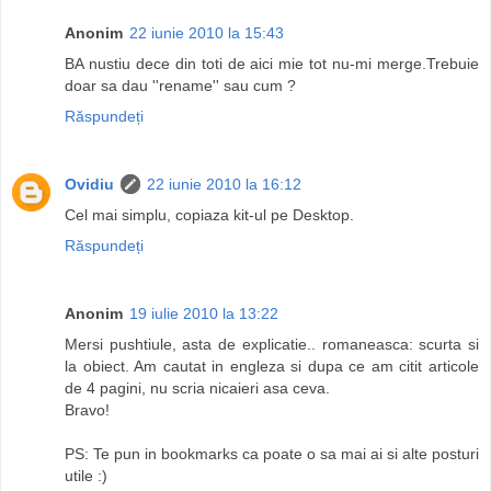
Anonim
22 iunie 2010 la 15:43
BA nustiu dece din toti de aici mie tot nu-mi merge.Trebuie
doar sa dau ''rename'' sau cum ?
Răspundeți
Ovidiu
22 iunie 2010 la 16:12
Cel mai simplu, copiaza kit-ul pe Desktop.
Răspundeți
Anonim
19 iulie 2010 la 13:22
Mersi pushtiule, asta de explicatie.. romaneasca: scurta si
la obiect. Am cautat in engleza si dupa ce am citit articole
de 4 pagini, nu scria nicaieri asa ceva.
Bravo!
PS: Te pun in bookmarks ca poate o sa mai ai si alte posturi
utile :)