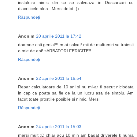
instaleze nimic din ce se salveaza in Descarcari cu
diacriticele alea.. Mersi detot :))
Răspundeți
Anonim
20 aprilie 2011 la 17:42
doamne esti genial!!! m ai salvat! mii de multumiri sa traiesti
o mie de ani! sARBATORI FERICITE!!
Răspundeți
Anonim
22 aprilie 2011 la 16:54
Repar calculatoare de 10 ani si nu mi-ar fi trecut niciodata
in cap ca poate sa fie de la un lucru asa de simplu. Am
facut toate prostiile posibile si nimic. Mersi
Răspundeți
Anonim
24 aprilie 2011 la 15:03
mersi mult :D chiar acu 10 min am bagat driverele k numa