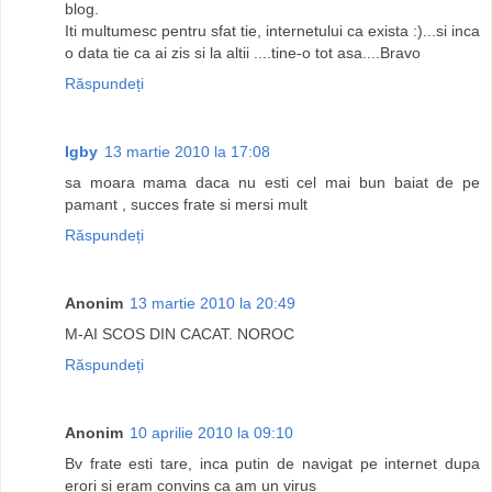
blog.
Iti multumesc pentru sfat tie, internetului ca exista :)...si inca
o data tie ca ai zis si la altii ....tine-o tot asa....Bravo
Răspundeți
Igby
13 martie 2010 la 17:08
sa moara mama daca nu esti cel mai bun baiat de pe
pamant , succes frate si mersi mult
Răspundeți
Anonim
13 martie 2010 la 20:49
M-AI SCOS DIN CACAT. NOROC
Răspundeți
Anonim
10 aprilie 2010 la 09:10
Bv frate esti tare, inca putin de navigat pe internet dupa
erori si eram convins ca am un virus