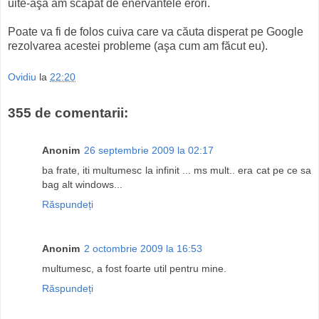
uite-aşa am scăpat de enervantele erori.
Poate va fi de folos cuiva care va căuta disperat pe Google
rezolvarea acestei probleme (aşa cum am făcut eu).
Ovidiu
la
22:20
355 de comentarii:
Anonim
26 septembrie 2009 la 02:17
ba frate, iti multumesc la infinit ... ms mult.. era cat pe ce sa
bag alt windows...
Răspundeți
Anonim
2 octombrie 2009 la 16:53
multumesc, a fost foarte util pentru mine.
Răspundeți