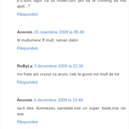
p.s.sunt sigur ca sti multe,cum pot sa te conving sa ma
ajuti...?
Răspundeți
Anonim
10 noiembrie 2009 la 08:48
Iti multumesc ff mult, raman dator
Răspundeți
RoByLa
3 decembrie 2009 la 22:30
ms frate am crezut ca arunc calc la gunoi ms mult de tot
Răspundeți
Anonim
6 decembrie 2009 la 23:48
sa-ti dea dumnezeu sanatate.esti un super baiat,mai rar
asa
Răspundeți