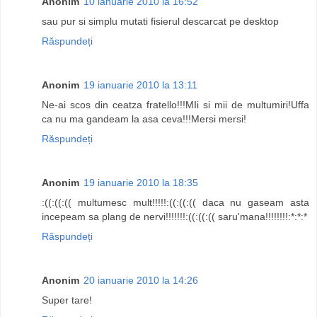
Anonim
10 ianuarie 2010 la 16:52
sau pur si simplu mutati fisierul descarcat pe desktop
Răspundeți
Anonim
19 ianuarie 2010 la 13:11
Ne-ai scos din ceatza fratello!!!MIi si mii de multumiri!Uffa
ca nu ma gandeam la asa ceva!!!Mersi mersi!
Răspundeți
Anonim
19 ianuarie 2010 la 18:35
:((:((:(( multumesc mult!!!!!:((:((:(( daca nu gaseam asta
incepeam sa plang de nervi!!!!!!!:((:((:(( saru'mana!!!!!!!!:*:*:*
Răspundeți
Anonim
20 ianuarie 2010 la 14:26
Super tare!