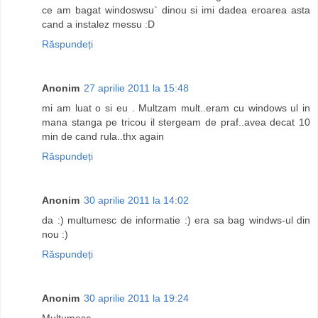
ce am bagat windoswsu` dinou si imi dadea eroarea asta
cand a instalez messu :D
Răspundeți
Anonim
27 aprilie 2011 la 15:48
mi am luat o si eu . Multzam mult..eram cu windows ul in
mana stanga pe tricou il stergeam de praf..avea decat 10
min de cand rula..thx again
Răspundeți
Anonim
30 aprilie 2011 la 14:02
da :) multumesc de informatie :) era sa bag windws-ul din
nou :)
Răspundeți
Anonim
30 aprilie 2011 la 19:24
Multumesc