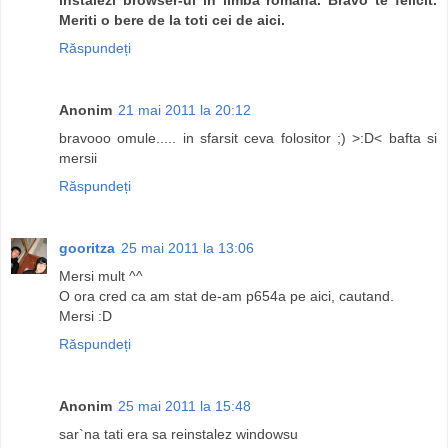
Meriti o bere de la toti cei de aici.
Răspundeți
Anonim
21 mai 2011 la 20:12
bravooo omule..... in sfarsit ceva folositor ;) >:D< bafta si
mersii
Răspundeți
gooritza
25 mai 2011 la 13:06
Mersi mult ^^
O ora cred ca am stat de-am p654a pe aici, cautand.
Mersi :D
Răspundeți
Anonim
25 mai 2011 la 15:48
sar`na tati era sa reinstalez windowsu