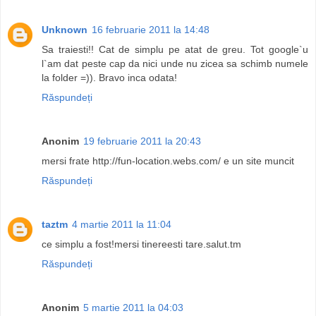
Unknown
16 februarie 2011 la 14:48
Sa traiesti!! Cat de simplu pe atat de greu. Tot google`u
l`am dat peste cap da nici unde nu zicea sa schimb numele
la folder =)). Bravo inca odata!
Răspundeți
Anonim
19 februarie 2011 la 20:43
mersi frate http://fun-location.webs.com/ e un site muncit
Răspundeți
taztm
4 martie 2011 la 11:04
ce simplu a fost!mersi tinereesti tare.salut.tm
Răspundeți
Anonim
5 martie 2011 la 04:03