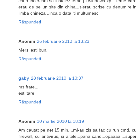
cand incercam sa instalez teme pt windows xp ...teme care
erau de pe un site din china...sierau scrise cu denumire in
limba chineza ..inca o data iti multumesc
Răspundeți
Anonim
26 februarie 2010 la 13:23
Mersi esti bun.
Răspundeți
gaby
28 februarie 2010 la 10:37
ms frate....
esti tare
Răspundeți
Anonim
10 martie 2010 la 18:19
Am cautat pe net 15 min....mi-au zis sa fac cu run cmd, cu
firewall, cu antivirus, si altele...pana cand...opaaaa....super