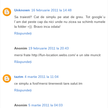
Unknown
16 februarie 2011 la 14:48
Sa traiesti!! Cat de simplu pe atat de greu. Tot google`u
l`am dat peste cap da nici unde nu zicea sa schimb numele
la folder =)). Bravo inca odata!
Răspundeți
Anonim
19 februarie 2011 la 20:43
mersi frate http://fun-location.webs.com/ e un site muncit
Răspundeți
taztm
4 martie 2011 la 11:04
ce simplu a fost!mersi tinereesti tare.salut.tm
Răspundeți
Anonim
5 martie 2011 la 04:03