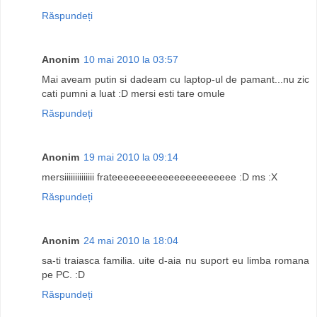
Răspundeți
Anonim
10 mai 2010 la 03:57
Mai aveam putin si dadeam cu laptop-ul de pamant...nu zic
cati pumni a luat :D mersi esti tare omule
Răspundeți
Anonim
19 mai 2010 la 09:14
mersiiiiiiiiiiiiii frateeeeeeeeeeeeeeeeeeeeee :D ms :X
Răspundeți
Anonim
24 mai 2010 la 18:04
sa-ti traiasca familia. uite d-aia nu suport eu limba romana
pe PC. :D
Răspundeți