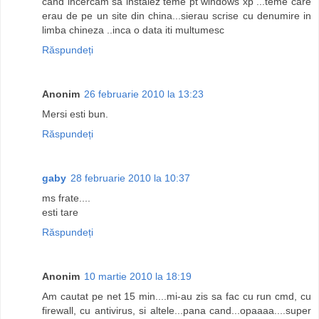
cand incercam sa instalez teme pt windows xp ...teme care
erau de pe un site din china...sierau scrise cu denumire in
limba chineza ..inca o data iti multumesc
Răspundeți
Anonim
26 februarie 2010 la 13:23
Mersi esti bun.
Răspundeți
gaby
28 februarie 2010 la 10:37
ms frate....
esti tare
Răspundeți
Anonim
10 martie 2010 la 18:19
Am cautat pe net 15 min....mi-au zis sa fac cu run cmd, cu
firewall, cu antivirus, si altele...pana cand...opaaaa....super