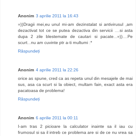
Anonim
3 aprilie 2011 la 16:43
=))Dragii mei,eu unul mi-am dezinstalat si antivirusul ,am
dezactivat tot ce se putea dezactiva din servicii ....si asta
dupa 2 zile blestemate de cautari si pacate...=))....Pe
scurt...nu am cuvinte ptr a-ti multumi :*
Răspundeți
Anonim
4 aprilie 2011 la 22:26
orice as spune, cred ca as repeta unul din mesajele de mai
sus, asa ca scurt si la obiect, multam fain, exact asta era
pacatoasa de problema!
Răspundeți
Anonim
6 aprilie 2011 la 00:11
I-am tras 2 picioare la calculator inainte sa il iau cu
frumosul si sa il intreb ce problema are si de ce nu vrea sa