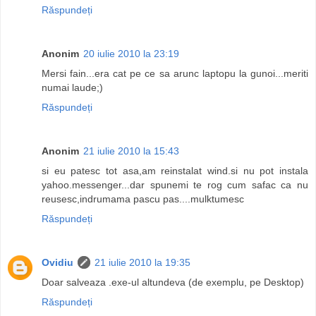
Răspundeți
Anonim
20 iulie 2010 la 23:19
Mersi fain...era cat pe ce sa arunc laptopu la gunoi...meriti
numai laude;)
Răspundeți
Anonim
21 iulie 2010 la 15:43
si eu patesc tot asa,am reinstalat wind.si nu pot instala
yahoo.messenger...dar spunemi te rog cum safac ca nu
reusesc,indrumama pascu pas....mulktumesc
Răspundeți
Ovidiu
21 iulie 2010 la 19:35
Doar salveaza .exe-ul altundeva (de exemplu, pe Desktop)
Răspundeți