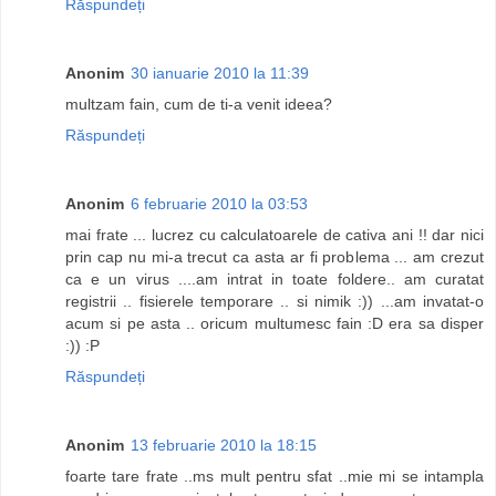
Răspundeți
Anonim
30 ianuarie 2010 la 11:39
multzam fain, cum de ti-a venit ideea?
Răspundeți
Anonim
6 februarie 2010 la 03:53
mai frate ... lucrez cu calculatoarele de cativa ani !! dar nici
prin cap nu mi-a trecut ca asta ar fi problema ... am crezut
ca e un virus ....am intrat in toate foldere.. am curatat
registrii .. fisierele temporare .. si nimik :)) ...am invatat-o
acum si pe asta .. oricum multumesc fain :D era sa disper
:)) :P
Răspundeți
Anonim
13 februarie 2010 la 18:15
foarte tare frate ..ms mult pentru sfat ..mie mi se intampla