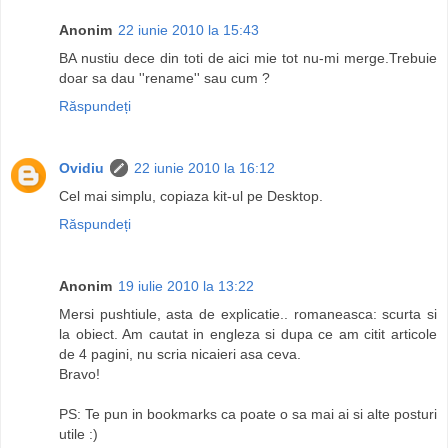
Anonim
22 iunie 2010 la 15:43
BA nustiu dece din toti de aici mie tot nu-mi merge.Trebuie
doar sa dau ''rename'' sau cum ?
Răspundeți
Ovidiu
22 iunie 2010 la 16:12
Cel mai simplu, copiaza kit-ul pe Desktop.
Răspundeți
Anonim
19 iulie 2010 la 13:22
Mersi pushtiule, asta de explicatie.. romaneasca: scurta si
la obiect. Am cautat in engleza si dupa ce am citit articole
de 4 pagini, nu scria nicaieri asa ceva.
Bravo!
PS: Te pun in bookmarks ca poate o sa mai ai si alte posturi
utile :)