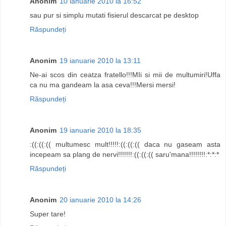
Anonim
10 ianuarie 2010 la 16:52
sau pur si simplu mutati fisierul descarcat pe desktop
Răspundeți
Anonim
19 ianuarie 2010 la 13:11
Ne-ai scos din ceatza fratello!!!MIi si mii de multumiri!Uffa
ca nu ma gandeam la asa ceva!!!Mersi mersi!
Răspundeți
Anonim
19 ianuarie 2010 la 18:35
:((:((:(( multumesc mult!!!!!:((:((:(( daca nu gaseam asta
incepeam sa plang de nervi!!!!!!!:((:((:(( saru'mana!!!!!!!!:*:*:*
Răspundeți
Anonim
20 ianuarie 2010 la 14:26
Super tare!