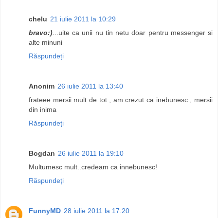
chelu
21 iulie 2011 la 10:29
bravo:)
...uite ca unii nu tin netu doar pentru messenger si
alte minuni
Răspundeți
Anonim
26 iulie 2011 la 13:40
frateee mersii mult de tot , am crezut ca inebunesc , mersii
din inima
Răspundeți
Bogdan
26 iulie 2011 la 19:10
Multumesc mult..credeam ca innebunesc!
Răspundeți
FunnyMD
28 iulie 2011 la 17:20