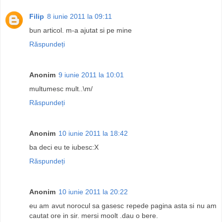
Filip
8 iunie 2011 la 09:11
bun articol. m-a ajutat si pe mine
Răspundeți
Anonim
9 iunie 2011 la 10:01
multumesc mult..\m/
Răspundeți
Anonim
10 iunie 2011 la 18:42
ba deci eu te iubesc:X
Răspundeți
Anonim
10 iunie 2011 la 20:22
eu am avut norocul sa gasesc repede pagina asta si nu am
cautat ore in sir. mersi moolt .dau o bere.