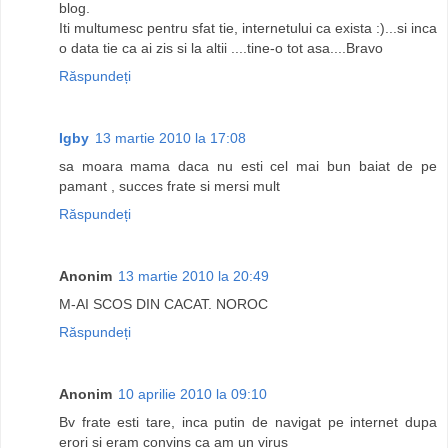
blog.
Iti multumesc pentru sfat tie, internetului ca exista :)...si inca
o data tie ca ai zis si la altii ....tine-o tot asa....Bravo
Răspundeți
Igby
13 martie 2010 la 17:08
sa moara mama daca nu esti cel mai bun baiat de pe
pamant , succes frate si mersi mult
Răspundeți
Anonim
13 martie 2010 la 20:49
M-AI SCOS DIN CACAT. NOROC
Răspundeți
Anonim
10 aprilie 2010 la 09:10
Bv frate esti tare, inca putin de navigat pe internet dupa
erori si eram convins ca am un virus