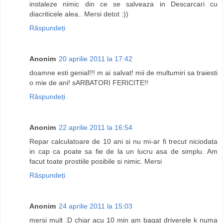
instaleze nimic din ce se salveaza in Descarcari cu
diacriticele alea.. Mersi detot :))
Răspundeți
Anonim
20 aprilie 2011 la 17:42
doamne esti genial!!! m ai salvat! mii de multumiri sa traiesti
o mie de ani! sARBATORI FERICITE!!
Răspundeți
Anonim
22 aprilie 2011 la 16:54
Repar calculatoare de 10 ani si nu mi-ar fi trecut niciodata
in cap ca poate sa fie de la un lucru asa de simplu. Am
facut toate prostiile posibile si nimic. Mersi
Răspundeți
Anonim
24 aprilie 2011 la 15:03
mersi mult :D chiar acu 10 min am bagat driverele k numa