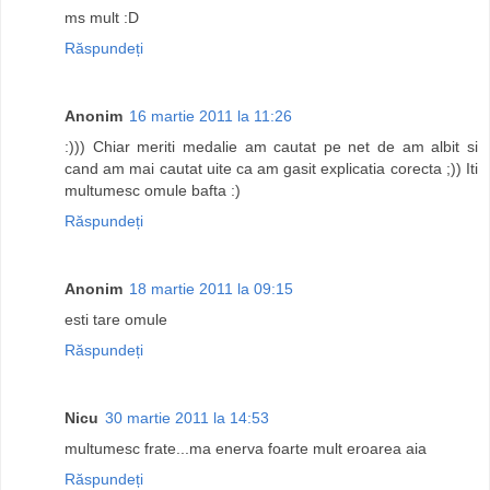
ms mult :D
Răspundeți
Anonim
16 martie 2011 la 11:26
:))) Chiar meriti medalie am cautat pe net de am albit si
cand am mai cautat uite ca am gasit explicatia corecta ;)) Iti
multumesc omule bafta :)
Răspundeți
Anonim
18 martie 2011 la 09:15
esti tare omule
Răspundeți
Nicu
30 martie 2011 la 14:53
multumesc frate...ma enerva foarte mult eroarea aia
Răspundeți