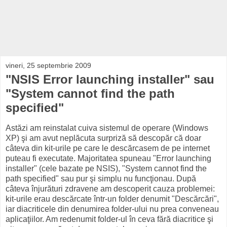
vineri, 25 septembrie 2009
"NSIS Error launching installer" sau
"System cannot find the path
specified"
Astăzi am reinstalat cuiva sistemul de operare (Windows
XP) şi am avut neplăcuta surpriză să descopăr că doar
câteva din kit-urile pe care le descărcasem de pe internet
puteau fi executate. Majoritatea spuneau "Error launching
installer" (cele bazate pe NSIS), "System cannot find the
path specified" sau pur şi simplu nu funcţionau. După
câteva înjurături zdravene am descoperit cauza problemei:
kit-urile erau descărcate într-un folder denumit "Descărcări",
iar diacriticele din denumirea folder-ului nu prea conveneau
aplicaţiilor. Am redenumit folder-ul în ceva fără diacritice şi