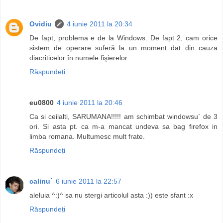
Ovidiu
4 iunie 2011 la 20:34
De fapt, problema e de la Windows. De fapt 2, cam orice
sistem de operare suferă la un moment dat din cauza
diacriticelor în numele fişierelor
Răspundeți
eu0800
4 iunie 2011 la 20:46
Ca si ceilalti, SARUMANA!!!!! am schimbat windowsu` de 3
ori. Si asta pt. ca m-a mancat undeva sa bag firefox in
limba romana. Multumesc mult frate.
Răspundeți
calinu`
6 iunie 2011 la 22:57
aleluia ^:)^ sa nu stergi articolul asta :)) este sfant :x
Răspundeți