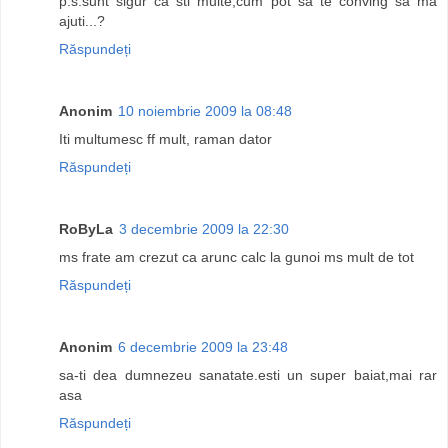
p.s.sunt sigur ca sti multe,cum pot sa te conving sa ma
ajuti...?
Răspundeți
Anonim
10 noiembrie 2009 la 08:48
Iti multumesc ff mult, raman dator
Răspundeți
RoByLa
3 decembrie 2009 la 22:30
ms frate am crezut ca arunc calc la gunoi ms mult de tot
Răspundeți
Anonim
6 decembrie 2009 la 23:48
sa-ti dea dumnezeu sanatate.esti un super baiat,mai rar
asa
Răspundeți