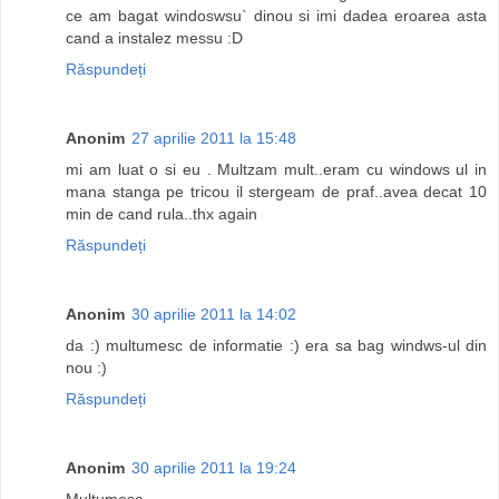
ce am bagat windoswsu` dinou si imi dadea eroarea asta
cand a instalez messu :D
Răspundeți
Anonim
27 aprilie 2011 la 15:48
mi am luat o si eu . Multzam mult..eram cu windows ul in
mana stanga pe tricou il stergeam de praf..avea decat 10
min de cand rula..thx again
Răspundeți
Anonim
30 aprilie 2011 la 14:02
da :) multumesc de informatie :) era sa bag windws-ul din
nou :)
Răspundeți
Anonim
30 aprilie 2011 la 19:24
Multumesc