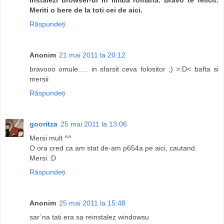
Meriti o bere de la toti cei de aici.
Răspundeți
Anonim
21 mai 2011 la 20:12
bravooo omule..... in sfarsit ceva folositor ;) >:D< bafta si
mersii
Răspundeți
gooritza
25 mai 2011 la 13:06
Mersi mult ^^
O ora cred ca am stat de-am p654a pe aici, cautand.
Mersi :D
Răspundeți
Anonim
25 mai 2011 la 15:48
sar`na tati era sa reinstalez windowsu