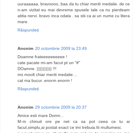
uuraaaaaa, bravoooo, baa da tu chiar meriti medalie. de ce
n-am vizitat eu mai devreme spusele tale ca nu pierdeam
atitia nervi. bravo inca odata . sa stii ca ai un nume cu litera
mare.
Răspundeți
Anonim
20 octombrie 2009 la 23:49
Doamne frateeeeeeeeee !
cate pacate mi-am facut pt un "#"
DOamne :)))))))))) !!!
ms moolt chiar meriti medalie....
cat ma bucur..enorm enorm !
Răspundeți
Anonim
29 octombrie 2009 la 20:37
Amice esti mare Domn...
M-m chinuit ore pe net ca sa pot ceea ce tu ai
facut,simplu,ai postat exact ce imi trebuia.Iti multumesc.