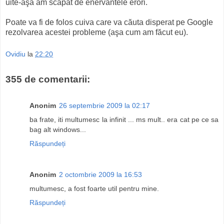
uite-aşa am scăpat de enervantele erori.
Poate va fi de folos cuiva care va căuta disperat pe Google
rezolvarea acestei probleme (aşa cum am făcut eu).
Ovidiu
la
22:20
355 de comentarii:
Anonim
26 septembrie 2009 la 02:17
ba frate, iti multumesc la infinit ... ms mult.. era cat pe ce sa
bag alt windows...
Răspundeți
Anonim
2 octombrie 2009 la 16:53
multumesc, a fost foarte util pentru mine.
Răspundeți