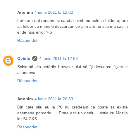
Anonim
4 iunie 2011 la 12:02
frate am dat rename si cand schimb numele la folder apare
alt folder cu unmele descarcari ce plm are nu stiu ma cac in
el de nsis error >:o
Răspundeți
Ovidiu
4 iunie 2011 la 12:03
Schimbă din setările browser-ului să îţi descarce fişierele
altundeva
Răspundeți
Anonim
4 iunie 2011 la 20:33
Din cate stiu eu la PC nu credeam ca poate sa existe
asemena porcarie..... Frate esti un geniu... astia cu Mozila
lor SUCKS
Răspundeți