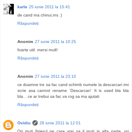
karla
25 iunie 2011 la 15:41
de cand ma chinui,ms :)
Răspundeți
Anonim
27 iunie 2011 la 10:25
foarte util. mersi mult!
Răspundeți
Anonim
27 iunie 2011 la 23:10
ce doamne tre sa fac cand schimb numele la descarcari imi
scrie asa cannot rename `Descarcari` It is used bla bla
bla... ce ar trebui sa fac va rog sa ma ajutati
Răspundeți
Ovidiu
28 iunie 2011 la 12:01
Ori muti fisierul pe care vrei sa il muti in alta parte, ori