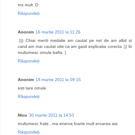
ms mult :D
Răspundeți
Anonim
16 martie 2011 la 11:26
:))) Chiar meriti medalie am cautat pe net de am albit si
cand am mai cautat uite ca am gasit explicatia corecta ;)) Iti
multumesc omule bafta :)
Răspundeți
Anonim
18 martie 2011 la 09:15
esti tare omule
Răspundeți
Nicu
30 martie 2011 la 14:53
multumesc frate...ma enerva foarte mult eroarea aia
Răspundeți