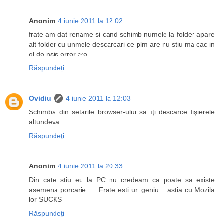
Anonim
4 iunie 2011 la 12:02
frate am dat rename si cand schimb numele la folder apare
alt folder cu unmele descarcari ce plm are nu stiu ma cac in
el de nsis error >:o
Răspundeți
Ovidiu
4 iunie 2011 la 12:03
Schimbă din setările browser-ului să îţi descarce fişierele
altundeva
Răspundeți
Anonim
4 iunie 2011 la 20:33
Din cate stiu eu la PC nu credeam ca poate sa existe
asemena porcarie..... Frate esti un geniu... astia cu Mozila
lor SUCKS
Răspundeți