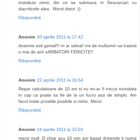
instaleze nimic din ce se salveaza in Descarcari cu
diacriticele alea.. Mersi detot :))
Răspundeți
Anonim
20 aprilie 2011 la 17:42
doamne esti genial!!! m ai salvat! mii de multumiri sa traiesti
o mie de ani! sARBATORI FERICITE!!
Răspundeți
Anonim
22 aprilie 2011 la 16:54
Repar calculatoare de 10 ani si nu mi-ar fi trecut niciodata
in cap ca poate sa fie de la un lucru asa de simplu. Am
facut toate prostiile posibile si nimic. Mersi
Răspundeți
Anonim
24 aprilie 2011 la 15:03
mersi mult :D chiar acu 10 min am bagat driverele k numa