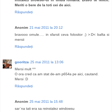
Meriti o bere de la toti cei de aici.
Răspundeți
Anonim
21 mai 2011 la 20:12
bravooo omule..... in sfarsit ceva folositor ;) >:D< bafta si
mersii
Răspundeți
gooritza
25 mai 2011 la 13:06
Mersi mult ^^
O ora cred ca am stat de-am p654a pe aici, cautand.
Mersi :D
Răspundeți
Anonim
25 mai 2011 la 15:48
sar`na tati era sa reinstalez windowsu