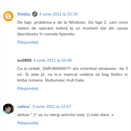
Ovidiu
4 iunie 2011 la 20:34
De fapt, problema e de la Windows. De fapt 2, cam orice
sistem de operare suferă la un moment dat din cauza
diacriticelor în numele fişierelor
Răspundeți
eu0800
4 iunie 2011 la 20:46
Ca si ceilalti, SARUMANA!!!!! am schimbat windowsu` de 3
ori. Si asta pt. ca m-a mancat undeva sa bag firefox in
limba romana. Multumesc mult frate.
Răspundeți
calinu`
6 iunie 2011 la 22:57
aleluia ^:)^ sa nu stergi articolul asta :)) este sfant :x
Răspundeți