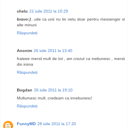
chelu
21 iulie 2011 la 10:29
bravo:)
...uite ca unii nu tin netu doar pentru messenger si
alte minuni
Răspundeți
Anonim
26 iulie 2011 la 13:40
frateee mersii mult de tot , am crezut ca inebunesc , mersii
din inima
Răspundeți
Bogdan
26 iulie 2011 la 19:10
Multumesc mult..credeam ca innebunesc!
Răspundeți
FunnyMD
28 iulie 2011 la 17:20