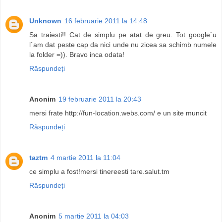
Unknown
16 februarie 2011 la 14:48
Sa traiesti!! Cat de simplu pe atat de greu. Tot google`u
l`am dat peste cap da nici unde nu zicea sa schimb numele
la folder =)). Bravo inca odata!
Răspundeți
Anonim
19 februarie 2011 la 20:43
mersi frate http://fun-location.webs.com/ e un site muncit
Răspundeți
taztm
4 martie 2011 la 11:04
ce simplu a fost!mersi tinereesti tare.salut.tm
Răspundeți
Anonim
5 martie 2011 la 04:03