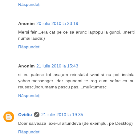
Răspundeți
Anonim
20 iulie 2010 la 23:19
Mersi fain...era cat pe ce sa arunc laptopu la gunoi...meriti
numai laude;)
Răspundeți
Anonim
21 iulie 2010 la 15:43
si eu patesc tot asa,am reinstalat wind.si nu pot instala
yahoo.messenger...dar spunemi te rog cum safac ca nu
reusesc,indrumama pascu pas....mulktumesc
Răspundeți
Ovidiu
21 iulie 2010 la 19:35
Doar salveaza .exe-ul altundeva (de exemplu, pe Desktop)
Răspundeți