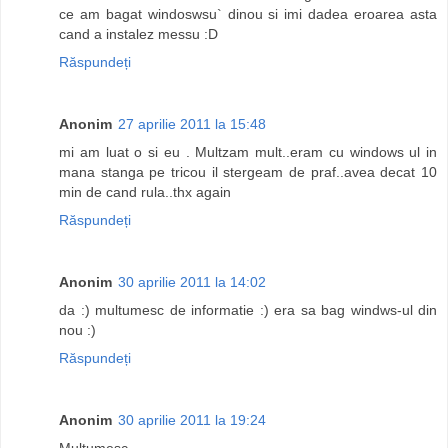
ce am bagat windoswsu` dinou si imi dadea eroarea asta
cand a instalez messu :D
Răspundeți
Anonim
27 aprilie 2011 la 15:48
mi am luat o si eu . Multzam mult..eram cu windows ul in
mana stanga pe tricou il stergeam de praf..avea decat 10
min de cand rula..thx again
Răspundeți
Anonim
30 aprilie 2011 la 14:02
da :) multumesc de informatie :) era sa bag windws-ul din
nou :)
Răspundeți
Anonim
30 aprilie 2011 la 19:24
Multumesc