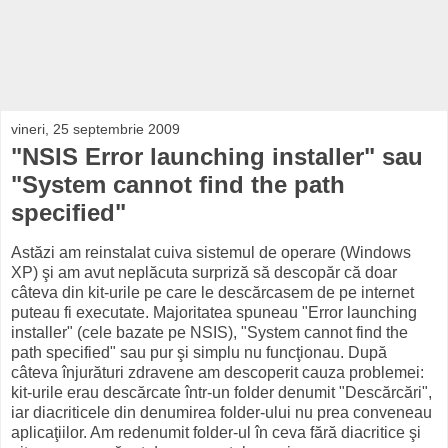
vineri, 25 septembrie 2009
"NSIS Error launching installer" sau
"System cannot find the path
specified"
Astăzi am reinstalat cuiva sistemul de operare (Windows
XP) şi am avut neplăcuta surpriză să descopăr că doar
câteva din kit-urile pe care le descărcasem de pe internet
puteau fi executate. Majoritatea spuneau "Error launching
installer" (cele bazate pe NSIS), "System cannot find the
path specified" sau pur şi simplu nu funcţionau. După
câteva înjurături zdravene am descoperit cauza problemei:
kit-urile erau descărcate într-un folder denumit "Descărcări",
iar diacriticele din denumirea folder-ului nu prea conveneau
aplicaţiilor. Am redenumit folder-ul în ceva fără diacritice şi