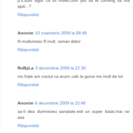
p.s.sunt sigur ca sti multe,cum pot sa te conving sa ma
ajuti...?
Răspundeți
Anonim
10 noiembrie 2009 la 08:48
Iti multumesc ff mult, raman dator
Răspundeți
RoByLa
3 decembrie 2009 la 22:30
ms frate am crezut ca arunc calc la gunoi ms mult de tot
Răspundeți
Anonim
6 decembrie 2009 la 23:48
sa-ti dea dumnezeu sanatate.esti un super baiat,mai rar
asa
Răspundeți