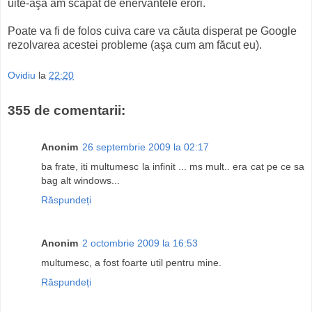
uite-aşa am scăpat de enervantele erori.
Poate va fi de folos cuiva care va căuta disperat pe Google
rezolvarea acestei probleme (aşa cum am făcut eu).
Ovidiu
la
22:20
355 de comentarii:
Anonim
26 septembrie 2009 la 02:17
ba frate, iti multumesc la infinit ... ms mult.. era cat pe ce sa
bag alt windows...
Răspundeți
Anonim
2 octombrie 2009 la 16:53
multumesc, a fost foarte util pentru mine.
Răspundeți