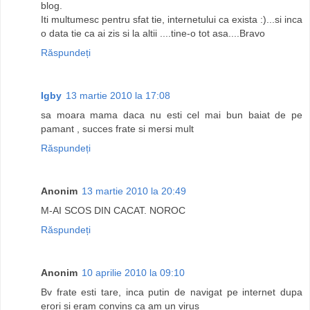
blog.
Iti multumesc pentru sfat tie, internetului ca exista :)...si inca
o data tie ca ai zis si la altii ....tine-o tot asa....Bravo
Răspundeți
Igby
13 martie 2010 la 17:08
sa moara mama daca nu esti cel mai bun baiat de pe
pamant , succes frate si mersi mult
Răspundeți
Anonim
13 martie 2010 la 20:49
M-AI SCOS DIN CACAT. NOROC
Răspundeți
Anonim
10 aprilie 2010 la 09:10
Bv frate esti tare, inca putin de navigat pe internet dupa
erori si eram convins ca am un virus