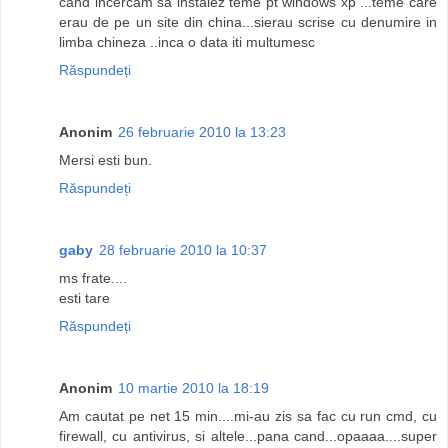
cand incercam sa instalez teme pt windows xp ...teme care
erau de pe un site din china...sierau scrise cu denumire in
limba chineza ..inca o data iti multumesc
Răspundeți
Anonim
26 februarie 2010 la 13:23
Mersi esti bun.
Răspundeți
gaby
28 februarie 2010 la 10:37
ms frate....
esti tare
Răspundeți
Anonim
10 martie 2010 la 18:19
Am cautat pe net 15 min....mi-au zis sa fac cu run cmd, cu
firewall, cu antivirus, si altele...pana cand...opaaaa....super