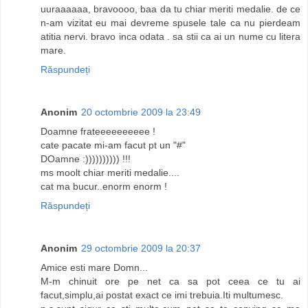
uuraaaaaa, bravoooo, baa da tu chiar meriti medalie. de ce
n-am vizitat eu mai devreme spusele tale ca nu pierdeam
atitia nervi. bravo inca odata . sa stii ca ai un nume cu litera
mare.
Răspundeți
Anonim
20 octombrie 2009 la 23:49
Doamne frateeeeeeeeee !
cate pacate mi-am facut pt un "#"
DOamne :)))))))))) !!!
ms moolt chiar meriti medalie....
cat ma bucur..enorm enorm !
Răspundeți
Anonim
29 octombrie 2009 la 20:37
Amice esti mare Domn...
M-m chinuit ore pe net ca sa pot ceea ce tu ai
facut,simplu,ai postat exact ce imi trebuia.Iti multumesc.