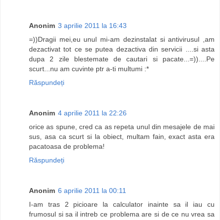
Anonim
3 aprilie 2011 la 16:43
=))Dragii mei,eu unul mi-am dezinstalat si antivirusul ,am
dezactivat tot ce se putea dezactiva din servicii ....si asta
dupa 2 zile blestemate de cautari si pacate...=))....Pe
scurt...nu am cuvinte ptr a-ti multumi :*
Răspundeți
Anonim
4 aprilie 2011 la 22:26
orice as spune, cred ca as repeta unul din mesajele de mai
sus, asa ca scurt si la obiect, multam fain, exact asta era
pacatoasa de problema!
Răspundeți
Anonim
6 aprilie 2011 la 00:11
I-am tras 2 picioare la calculator inainte sa il iau cu
frumosul si sa il intreb ce problema are si de ce nu vrea sa