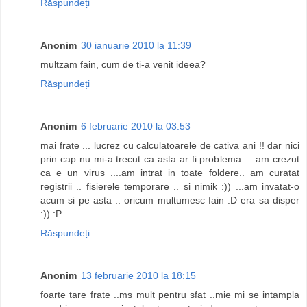
Răspundeți
Anonim
30 ianuarie 2010 la 11:39
multzam fain, cum de ti-a venit ideea?
Răspundeți
Anonim
6 februarie 2010 la 03:53
mai frate ... lucrez cu calculatoarele de cativa ani !! dar nici
prin cap nu mi-a trecut ca asta ar fi problema ... am crezut
ca e un virus ....am intrat in toate foldere.. am curatat
registrii .. fisierele temporare .. si nimik :)) ...am invatat-o
acum si pe asta .. oricum multumesc fain :D era sa disper
:)) :P
Răspundeți
Anonim
13 februarie 2010 la 18:15
foarte tare frate ..ms mult pentru sfat ..mie mi se intampla