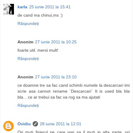
karla
25 iunie 2011 la 15:41
de cand ma chinui,ms :)
Răspundeți
Anonim
27 iunie 2011 la 10:25
foarte util. mersi mult!
Răspundeți
Anonim
27 iunie 2011 la 23:10
ce doamne tre sa fac cand schimb numele la descarcari imi
scrie asa cannot rename `Descarcari` It is used bla bla
bla... ce ar trebui sa fac va rog sa ma ajutati
Răspundeți
Ovidiu
28 iunie 2011 la 12:01
Ori muti fisierul pe care vrei sa il muti in alta parte, ori