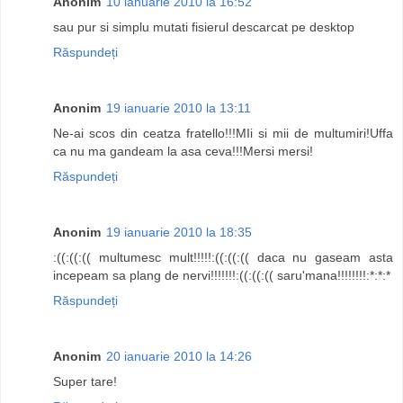
Anonim
10 ianuarie 2010 la 16:52
sau pur si simplu mutati fisierul descarcat pe desktop
Răspundeți
Anonim
19 ianuarie 2010 la 13:11
Ne-ai scos din ceatza fratello!!!MIi si mii de multumiri!Uffa
ca nu ma gandeam la asa ceva!!!Mersi mersi!
Răspundeți
Anonim
19 ianuarie 2010 la 18:35
:((:((:(( multumesc mult!!!!!:((:((:(( daca nu gaseam asta
incepeam sa plang de nervi!!!!!!!:((:((:(( saru'mana!!!!!!!!:*:*:*
Răspundeți
Anonim
20 ianuarie 2010 la 14:26
Super tare!