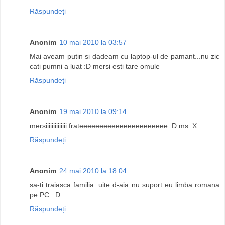
Răspundeți
Anonim
10 mai 2010 la 03:57
Mai aveam putin si dadeam cu laptop-ul de pamant...nu zic
cati pumni a luat :D mersi esti tare omule
Răspundeți
Anonim
19 mai 2010 la 09:14
mersiiiiiiiiiiiiii frateeeeeeeeeeeeeeeeeeeeee :D ms :X
Răspundeți
Anonim
24 mai 2010 la 18:04
sa-ti traiasca familia. uite d-aia nu suport eu limba romana
pe PC. :D
Răspundeți