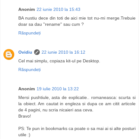
Anonim
22 iunie 2010 la 15:43
BA nustiu dece din toti de aici mie tot nu-mi merge.Trebuie
doar sa dau ''rename'' sau cum ?
Răspundeți
Ovidiu
22 iunie 2010 la 16:12
Cel mai simplu, copiaza kit-ul pe Desktop.
Răspundeți
Anonim
19 iulie 2010 la 13:22
Mersi pushtiule, asta de explicatie.. romaneasca: scurta si
la obiect. Am cautat in engleza si dupa ce am citit articole
de 4 pagini, nu scria nicaieri asa ceva.
Bravo!
PS: Te pun in bookmarks ca poate o sa mai ai si alte posturi
utile :)