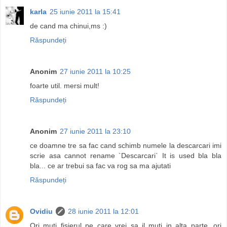
karla
25 iunie 2011 la 15:41
de cand ma chinui,ms :)
Răspundeți
Anonim
27 iunie 2011 la 10:25
foarte util. mersi mult!
Răspundeți
Anonim
27 iunie 2011 la 23:10
ce doamne tre sa fac cand schimb numele la descarcari imi
scrie asa cannot rename `Descarcari` It is used bla bla
bla... ce ar trebui sa fac va rog sa ma ajutati
Răspundeți
Ovidiu
28 iunie 2011 la 12:01
Ori muti fisierul pe care vrei sa il muti in alta parte, ori