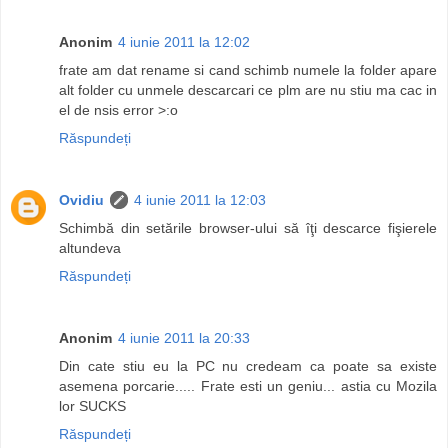
Anonim
4 iunie 2011 la 12:02
frate am dat rename si cand schimb numele la folder apare
alt folder cu unmele descarcari ce plm are nu stiu ma cac in
el de nsis error >:o
Răspundeți
Ovidiu
4 iunie 2011 la 12:03
Schimbă din setările browser-ului să îţi descarce fişierele
altundeva
Răspundeți
Anonim
4 iunie 2011 la 20:33
Din cate stiu eu la PC nu credeam ca poate sa existe
asemena porcarie..... Frate esti un geniu... astia cu Mozila
lor SUCKS
Răspundeți