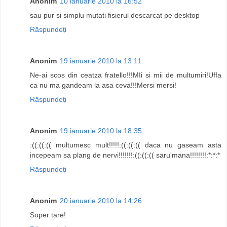
Anonim
10 ianuarie 2010 la 16:52
sau pur si simplu mutati fisierul descarcat pe desktop
Răspundeți
Anonim
19 ianuarie 2010 la 13:11
Ne-ai scos din ceatza fratello!!!MIi si mii de multumiri!Uffa
ca nu ma gandeam la asa ceva!!!Mersi mersi!
Răspundeți
Anonim
19 ianuarie 2010 la 18:35
:((:((:(( multumesc mult!!!!!:((:((:(( daca nu gaseam asta
incepeam sa plang de nervi!!!!!!!:((:((:(( saru'mana!!!!!!!!:*:*:*
Răspundeți
Anonim
20 ianuarie 2010 la 14:26
Super tare!