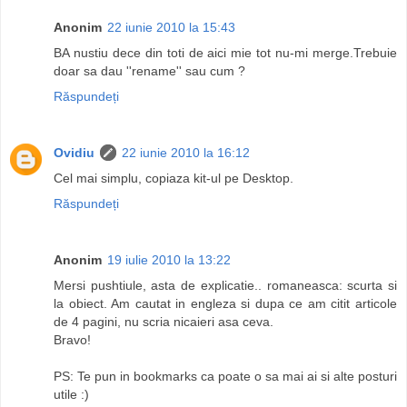
Anonim
22 iunie 2010 la 15:43
BA nustiu dece din toti de aici mie tot nu-mi merge.Trebuie
doar sa dau ''rename'' sau cum ?
Răspundeți
Ovidiu
22 iunie 2010 la 16:12
Cel mai simplu, copiaza kit-ul pe Desktop.
Răspundeți
Anonim
19 iulie 2010 la 13:22
Mersi pushtiule, asta de explicatie.. romaneasca: scurta si
la obiect. Am cautat in engleza si dupa ce am citit articole
de 4 pagini, nu scria nicaieri asa ceva.
Bravo!
PS: Te pun in bookmarks ca poate o sa mai ai si alte posturi
utile :)