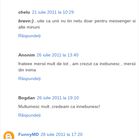
chelu
21 iulie 2011 la 10:29
bravo:)
...uite ca unii nu tin netu doar pentru messenger si
alte minuni
Răspundeți
Anonim
26 iulie 2011 la 13:40
frateee mersii mult de tot , am crezut ca inebunesc , mersii
din inima
Răspundeți
Bogdan
26 iulie 2011 la 19:10
Multumesc mult..credeam ca innebunesc!
Răspundeți
FunnyMD
28 iulie 2011 la 17:20