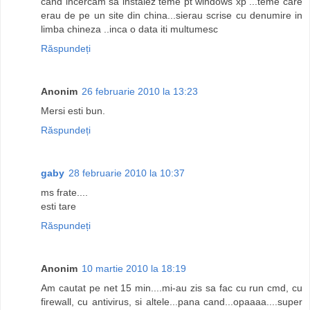
cand incercam sa instalez teme pt windows xp ...teme care
erau de pe un site din china...sierau scrise cu denumire in
limba chineza ..inca o data iti multumesc
Răspundeți
Anonim
26 februarie 2010 la 13:23
Mersi esti bun.
Răspundeți
gaby
28 februarie 2010 la 10:37
ms frate....
esti tare
Răspundeți
Anonim
10 martie 2010 la 18:19
Am cautat pe net 15 min....mi-au zis sa fac cu run cmd, cu
firewall, cu antivirus, si altele...pana cand...opaaaa....super