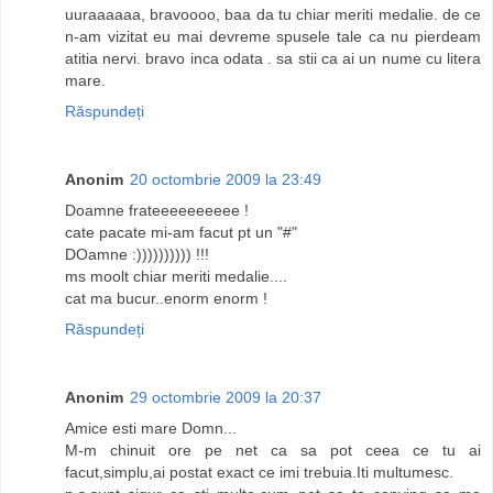
uuraaaaaa, bravoooo, baa da tu chiar meriti medalie. de ce
n-am vizitat eu mai devreme spusele tale ca nu pierdeam
atitia nervi. bravo inca odata . sa stii ca ai un nume cu litera
mare.
Răspundeți
Anonim
20 octombrie 2009 la 23:49
Doamne frateeeeeeeeee !
cate pacate mi-am facut pt un "#"
DOamne :)))))))))) !!!
ms moolt chiar meriti medalie....
cat ma bucur..enorm enorm !
Răspundeți
Anonim
29 octombrie 2009 la 20:37
Amice esti mare Domn...
M-m chinuit ore pe net ca sa pot ceea ce tu ai
facut,simplu,ai postat exact ce imi trebuia.Iti multumesc.