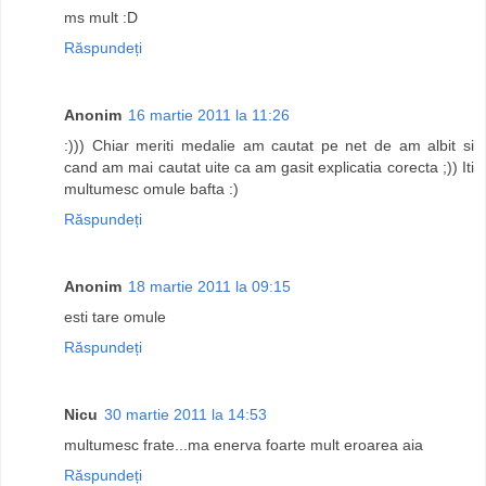
ms mult :D
Răspundeți
Anonim
16 martie 2011 la 11:26
:))) Chiar meriti medalie am cautat pe net de am albit si
cand am mai cautat uite ca am gasit explicatia corecta ;)) Iti
multumesc omule bafta :)
Răspundeți
Anonim
18 martie 2011 la 09:15
esti tare omule
Răspundeți
Nicu
30 martie 2011 la 14:53
multumesc frate...ma enerva foarte mult eroarea aia
Răspundeți