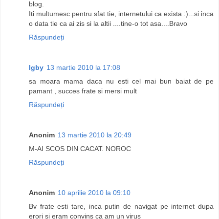
blog.
Iti multumesc pentru sfat tie, internetului ca exista :)...si inca
o data tie ca ai zis si la altii ....tine-o tot asa....Bravo
Răspundeți
Igby
13 martie 2010 la 17:08
sa moara mama daca nu esti cel mai bun baiat de pe
pamant , succes frate si mersi mult
Răspundeți
Anonim
13 martie 2010 la 20:49
M-AI SCOS DIN CACAT. NOROC
Răspundeți
Anonim
10 aprilie 2010 la 09:10
Bv frate esti tare, inca putin de navigat pe internet dupa
erori si eram convins ca am un virus