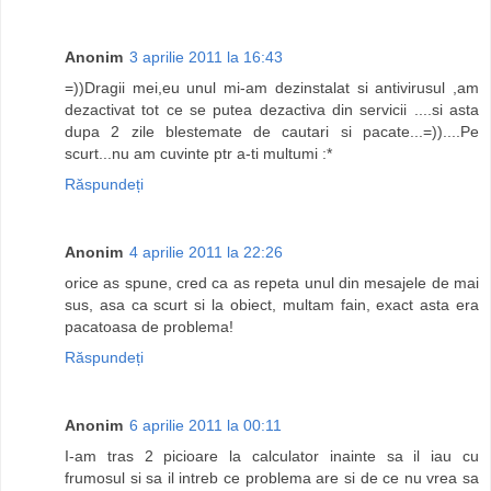
Anonim
3 aprilie 2011 la 16:43
=))Dragii mei,eu unul mi-am dezinstalat si antivirusul ,am
dezactivat tot ce se putea dezactiva din servicii ....si asta
dupa 2 zile blestemate de cautari si pacate...=))....Pe
scurt...nu am cuvinte ptr a-ti multumi :*
Răspundeți
Anonim
4 aprilie 2011 la 22:26
orice as spune, cred ca as repeta unul din mesajele de mai
sus, asa ca scurt si la obiect, multam fain, exact asta era
pacatoasa de problema!
Răspundeți
Anonim
6 aprilie 2011 la 00:11
I-am tras 2 picioare la calculator inainte sa il iau cu
frumosul si sa il intreb ce problema are si de ce nu vrea sa