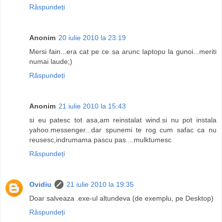
Răspundeți
Anonim
20 iulie 2010 la 23:19
Mersi fain...era cat pe ce sa arunc laptopu la gunoi...meriti
numai laude;)
Răspundeți
Anonim
21 iulie 2010 la 15:43
si eu patesc tot asa,am reinstalat wind.si nu pot instala
yahoo.messenger...dar spunemi te rog cum safac ca nu
reusesc,indrumama pascu pas....mulktumesc
Răspundeți
Ovidiu
21 iulie 2010 la 19:35
Doar salveaza .exe-ul altundeva (de exemplu, pe Desktop)
Răspundeți