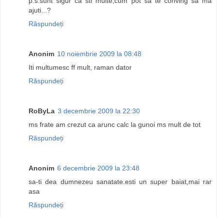
p.s.sunt sigur ca sti multe,cum pot sa te conving sa ma
ajuti...?
Răspundeți
Anonim
10 noiembrie 2009 la 08:48
Iti multumesc ff mult, raman dator
Răspundeți
RoByLa
3 decembrie 2009 la 22:30
ms frate am crezut ca arunc calc la gunoi ms mult de tot
Răspundeți
Anonim
6 decembrie 2009 la 23:48
sa-ti dea dumnezeu sanatate.esti un super baiat,mai rar
asa
Răspundeți