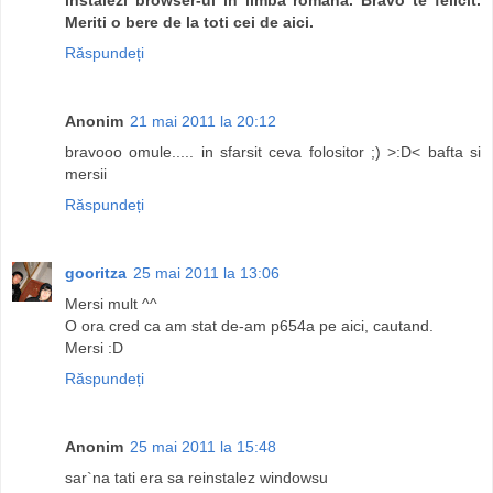
Meriti o bere de la toti cei de aici.
Răspundeți
Anonim
21 mai 2011 la 20:12
bravooo omule..... in sfarsit ceva folositor ;) >:D< bafta si
mersii
Răspundeți
gooritza
25 mai 2011 la 13:06
Mersi mult ^^
O ora cred ca am stat de-am p654a pe aici, cautand.
Mersi :D
Răspundeți
Anonim
25 mai 2011 la 15:48
sar`na tati era sa reinstalez windowsu