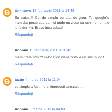
Unknown
16 februarie 2011 la 14:48
Sa traiesti!! Cat de simplu pe atat de greu. Tot google`u
l`am dat peste cap da nici unde nu zicea sa schimb numele
la folder =)). Bravo inca odata!
Răspundeți
Anonim
19 februarie 2011 la 20:43
mersi frate http://fun-location.webs.com/ e un site muncit
Răspundeți
taztm
4 martie 2011 la 11:04
ce simplu a fost!mersi tinereesti tare.salut.tm
Răspundeți
Anonim
5 martie 2011 la 04:03