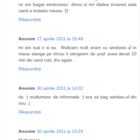
ce am bagat windoswsu` dinou si imi dadea eroarea asta
cand a instalez messu :D
Răspundeți
Anonim
27 aprilie 2011 la 15:48
mi am luat o si eu . Multzam mult..eram cu windows ul in
mana stanga pe tricou il stergeam de praf..avea decat 10
min de cand rula..thx again
Răspundeți
Anonim
30 aprilie 2011 la 14:02
da :) multumesc de informatie :) era sa bag windws-ul din
nou :)
Răspundeți
Anonim
30 aprilie 2011 la 19:24
Multumesc