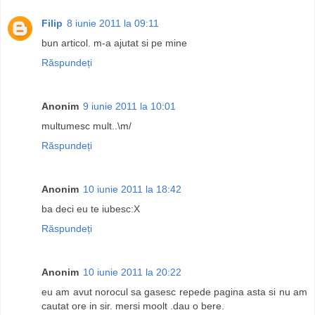
Filip
8 iunie 2011 la 09:11
bun articol. m-a ajutat si pe mine
Răspundeți
Anonim
9 iunie 2011 la 10:01
multumesc mult..\m/
Răspundeți
Anonim
10 iunie 2011 la 18:42
ba deci eu te iubesc:X
Răspundeți
Anonim
10 iunie 2011 la 20:22
eu am avut norocul sa gasesc repede pagina asta si nu am
cautat ore in sir. mersi moolt .dau o bere.