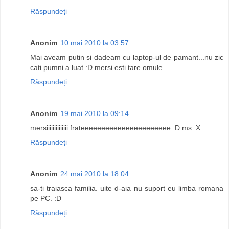
Răspundeți
Anonim
10 mai 2010 la 03:57
Mai aveam putin si dadeam cu laptop-ul de pamant...nu zic
cati pumni a luat :D mersi esti tare omule
Răspundeți
Anonim
19 mai 2010 la 09:14
mersiiiiiiiiiiiiii frateeeeeeeeeeeeeeeeeeeeee :D ms :X
Răspundeți
Anonim
24 mai 2010 la 18:04
sa-ti traiasca familia. uite d-aia nu suport eu limba romana
pe PC. :D
Răspundeți