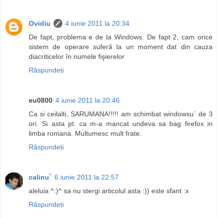
Ovidiu
4 iunie 2011 la 20:34
De fapt, problema e de la Windows. De fapt 2, cam orice
sistem de operare suferă la un moment dat din cauza
diacriticelor în numele fişierelor
Răspundeți
eu0800
4 iunie 2011 la 20:46
Ca si ceilalti, SARUMANA!!!!! am schimbat windowsu` de 3
ori. Si asta pt. ca m-a mancat undeva sa bag firefox in
limba romana. Multumesc mult frate.
Răspundeți
calinu`
6 iunie 2011 la 22:57
aleluia ^:)^ sa nu stergi articolul asta :)) este sfant :x
Răspundeți