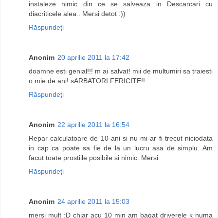
instaleze nimic din ce se salveaza in Descarcari cu
diacriticele alea.. Mersi detot :))
Răspundeți
Anonim
20 aprilie 2011 la 17:42
doamne esti genial!!! m ai salvat! mii de multumiri sa traiesti
o mie de ani! sARBATORI FERICITE!!
Răspundeți
Anonim
22 aprilie 2011 la 16:54
Repar calculatoare de 10 ani si nu mi-ar fi trecut niciodata
in cap ca poate sa fie de la un lucru asa de simplu. Am
facut toate prostiile posibile si nimic. Mersi
Răspundeți
Anonim
24 aprilie 2011 la 15:03
mersi mult :D chiar acu 10 min am bagat driverele k numa