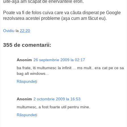
uite-aşa am scăpat de enervantele erori.
Poate va fi de folos cuiva care va căuta disperat pe Google
rezolvarea acestei probleme (aşa cum am făcut eu).
Ovidiu
la
22:20
355 de comentarii:
Anonim
26 septembrie 2009 la 02:17
ba frate, iti multumesc la infinit ... ms mult.. era cat pe ce sa
bag alt windows...
Răspundeți
Anonim
2 octombrie 2009 la 16:53
multumesc, a fost foarte util pentru mine.
Răspundeți