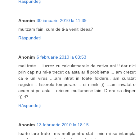
Răspundeți
Anonim
30 ianuarie 2010 la 11:39
multzam fain, cum de ti-a venit ideea?
Răspundeți
Anonim
6 februarie 2010 la 03:53
mai frate ... lucrez cu calculatoarele de cativa ani !! dar nici
prin cap nu mi-a trecut ca asta ar fi problema ... am crezut
ca e un virus ....am intrat in toate foldere.. am curatat
registrii .. fisierele temporare .. si nimik :)) ...am invatat-o
acum si pe asta .. oricum multumesc fain :D era sa disper
:)) :P
Răspundeți
Anonim
13 februarie 2010 la 18:15
foarte tare frate ..ms mult pentru sfat ..mie mi se intampla