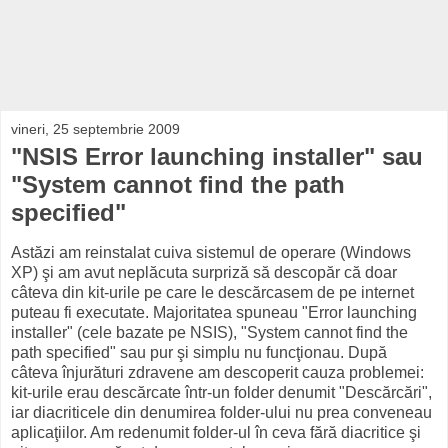
vineri, 25 septembrie 2009
"NSIS Error launching installer" sau
"System cannot find the path
specified"
Astăzi am reinstalat cuiva sistemul de operare (Windows
XP) şi am avut neplăcuta surpriză să descopăr că doar
câteva din kit-urile pe care le descărcasem de pe internet
puteau fi executate. Majoritatea spuneau "Error launching
installer" (cele bazate pe NSIS), "System cannot find the
path specified" sau pur şi simplu nu funcţionau. După
câteva înjurături zdravene am descoperit cauza problemei:
kit-urile erau descărcate într-un folder denumit "Descărcări",
iar diacriticele din denumirea folder-ului nu prea conveneau
aplicaţiilor. Am redenumit folder-ul în ceva fără diacritice şi